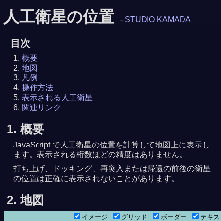
人工衛星の位置
-
STUDIO KAMADA
目次
概要
地図
凡例
操作方法
表示される人工衛星
関連リンク
1. 概要
JavaScript で人工衛星の位置を計算して地図上に表示し
ます。表示される桁数ほどの精度はありません。
打ち上げ、ドッキング、再突入または帰還の前後の衛星
の位置は正確に表示されないことがあります。
8月 7日 5時30分54秒
 7時03分50秒
2. 地図
イメージ
グリッド
ボーダー
テキ