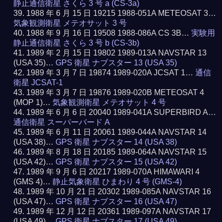
静止通信衛星 さくら 3 号 a (CS-3a)
1988 年 6 月 15 日 19215 1988-051A METEOSAT 3…
気象観測衛星 メテオサット 3 号
1988 年 9 月 16 日 19508 1988-086A CS 3B…
実験用
静止通信衛星 さくら 3 号 b (CS-3b)
1989 年 2 月 15 日 19802 1989-013A NAVSTAR 13
(USA 35)…
GPS 衛星 ナブスター 13 (USA 35)
1989 年 3 月 7 日 19874 1989-020A JCSAT 1…
通信
衛星 JCSAT-1
1989 年 3 月 7 日 19876 1989-020B METEOSAT 4
(MOP 1)…
気象観測衛星 メテオサット 4 号
1989 年 6 月 6 日 20040 1989-041A SUPERBIRD A…
通信衛星 スーパーバード A
1989 年 6 月 11 日 20061 1989-044A NAVSTAR 14
(USA 38)…
GPS 衛星 ナブスター 14 (USA 38)
1989 年 8 月 18 日 20185 1989-064A NAVSTAR 15
(USA 42)…
GPS 衛星 ナブスター 15 (USA 42)
1989 年 9 月 6 日 20217 1989-070A HIMAWARI 4
(GMS 4)…
静止気象衛星 ひまわり 4 号 (GMS-4)
1989 年 10 月 21 日 20302 1989-085A NAVSTAR 16
(USA 47)…
GPS 衛星 ナブスター 16 (USA 47)
1989 年 12 月 12 日 20361 1989-097A NAVSTAR 17
(USA 49)…
GPS 衛星 ナブスター 17 (USA 49)