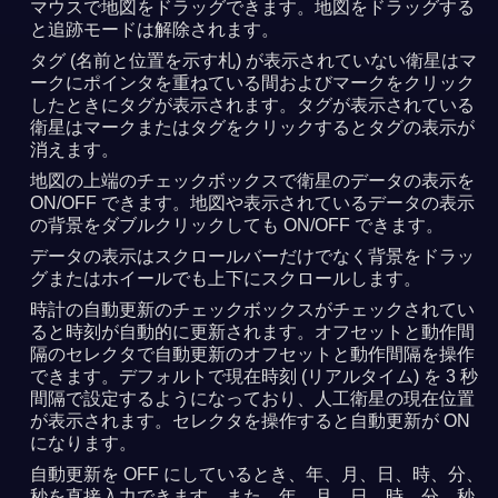
マウスで地図をドラッグできます。地図をドラッグする
と追跡モードは解除されます。
タグ (名前と位置を示す札) が表示されていない衛星はマ
ークにポインタを重ねている間およびマークをクリック
したときにタグが表示されます。タグが表示されている
衛星はマークまたはタグをクリックするとタグの表示が
消えます。
地図の上端のチェックボックスで衛星のデータの表示を
ON/OFF できます。地図や表示されているデータの表示
の背景をダブルクリックしても ON/OFF できます。
データの表示はスクロールバーだけでなく背景をドラッ
グまたはホイールでも上下にスクロールします。
時計の自動更新のチェックボックスがチェックされてい
ると時刻が自動的に更新されます。オフセットと動作間
隔のセレクタで自動更新のオフセットと動作間隔を操作
できます。デフォルトで現在時刻 (リアルタイム) を 3 秒
間隔で設定するようになっており、人工衛星の現在位置
が表示されます。セレクタを操作すると自動更新が ON
になります。
自動更新を OFF にしているとき、年、月、日、時、分、
秒を直接入力できます。また、年、月、日、時、分、秒