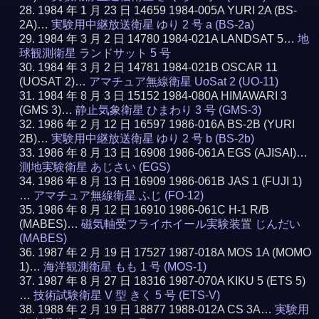
1984 年 1 月 23 日 14659 1984-005A YURI 2A (BS-
2A)…
実験用中継放送衛星 ゆり 2 号 a (BS-2a)
1984 年 3 月 2 日 14780 1984-021A LANDSAT 5…
地
球観測衛星 ランドサット 5 号
1984 年 3 月 2 日 14781 1984-021B OSCAR 11
(UOSAT 2)…
アマチュア無線衛星 UoSat 2 (UO-11)
1984 年 8 月 3 日 15152 1984-080A HIMAWARI 3
(GMS 3)…
静止気象衛星 ひまわり 3 号 (GMS-3)
1986 年 2 月 12 日 16597 1986-016A BS-2B (YURI
2B)…
実験用中継放送衛星 ゆり 2 号 b (BS-2b)
1986 年 8 月 13 日 16908 1986-061A EGS (AJISAI)…
測地実験衛星 あじさい (EGS)
1986 年 8 月 13 日 16909 1986-061B JAS 1 (FUJI 1)
…
アマチュア無線衛星 ふじ (FO-12)
1986 年 8 月 12 日 16910 1986-061C H-1 R/B
(MABES)…
磁気軸受フライホイール実験装置 じんだい
(MABES)
1987 年 2 月 19 日 17527 1987-018A MOS 1A (MOMO
1)…
海洋観測衛星 もも 1 号 (MOS-1)
1987 年 8 月 27 日 18316 1987-070A KIKU 5 (ETS 5)
…
技術試験衛星 V 型 きく 5 号 (ETS-V)
1988 年 2 月 19 日 18877 1988-012A CS 3A…
実験用