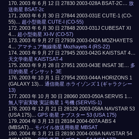
2003 年 6 月 12 日 27830 2003-028A BSAT-2C…
放
送衛星 BSAT-2c
2003 年 6 月 30 日 27844 2003-031E CUTE-1 (CO-
55)…
超小型衛星 CUTE-I (CO-55)
2003 年 6 月 30 日 27848 2003-031J CUBESAT XI
4…
超小型衛星 XI-IV (CO-57)
2003 年 9 月 27 日 27939 2003-042A MOZHAYETS
4…
アマチュア無線衛星 Mozhayets 4 (RS-22)
2003 年 9 月 27 日 27945 2003-042G KAISTSAT 4…
天文学衛星 KAISTSAT-4
2003 年 9 月 28 日 27951 2003-043E INSAT 3E…
多
目的衛星 インサット 3E
2003 年 10 月 1 日 27954 2003-044A HORIZONS 1
(GALAXY 13)…
通信衛星 ホライゾンズ 1 (ギャラクシー
13)
2003 年 10 月 30 日 28060 2003-050A SERVIS 1…
無人宇宙実験 実証衛星 1 号機 (SERVIS-1)
2003 年 12 月 21 日 28129 2003-058A NAVSTAR 53
(USA 175)…
GPS 衛星 ナブスター 53 (USA 175)
2004 年 3 月 13 日 28184 2004-007A ABS 4
(MBSAT)…
モバイル放送用衛星 MBSAT
2004 年 3 月 21 日 28190 2004-009A NAVSTAR 54