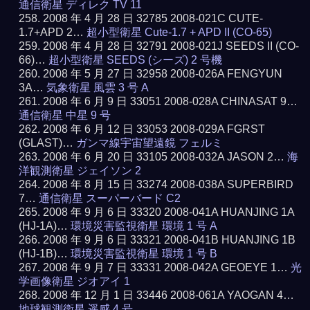
通信衛星 ディレク TV 11
2008 年 4 月 28 日 32785 2008-021C CUTE-
1.7+APD 2…
超小型衛星 Cute-1.7 + APD II (CO-65)
2008 年 4 月 28 日 32791 2008-021J SEEDS II (CO-
66)…
超小型衛星 SEEDS (シーズ) 2 号機
2008 年 5 月 27 日 32958 2008-026A FENGYUN
3A…
気象衛星 風雲 3 号 A
2008 年 6 月 9 日 33051 2008-028A CHINASAT 9…
通信衛星 中星 9 号
2008 年 6 月 12 日 33053 2008-029A FGRST
(GLAST)…
ガンマ線宇宙望遠鏡 フェルミ
2008 年 6 月 20 日 33105 2008-032A JASON 2…
海
洋観測衛星 ジェイソン 2
2008 年 8 月 15 日 33274 2008-038A SUPERBIRD
7…
通信衛星 スーパーバード C2
2008 年 9 月 6 日 33320 2008-041A HUANJING 1A
(HJ-1A)…
環境災害監視衛星 環境 1 号 A
2008 年 9 月 6 日 33321 2008-041B HUANJING 1B
(HJ-1B)…
環境災害監視衛星 環境 1 号 B
2008 年 9 月 7 日 33331 2008-042A GEOEYE 1…
光
学画像衛星 ジオアイ 1
2008 年 12 月 1 日 33446 2008-061A YAOGAN 4…
地球観測衛星 遥感 4 号