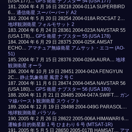
(USA 177)…
GPS 衛星 ナブスター 54 (USA 177)
2004 年 4 月 16 日 28218 2004-011A SUPERBIRD
6…
通信衛星 スーパーバード A2
2004 年 5 月 20 日 28254 2004-018A ROCSAT 2…
地球観測衛星 フォルモサット 2
2004 年 6 月 24 日 28361 2004-023A NAVSTAR 55
(USA 178)…
GPS 衛星 ナブスター 55 (USA 178)
2004 年 6 月 29 日 28375 2004-025K AMSAT
ECHO…
アマチュア無線衛星 アムサット・エコー (AO-
51)
2004 年 7 月 15 日 28376 2004-026A AURA…
地球
観測衛星 オーラ
2004 年 10 月 19 日 28451 2004-042A FENGYUN
2C…
静止気象衛星 風雲 2 号 C
2004 年 11 月 6 日 28474 2004-045A NAVSTAR 56
(USA 180)…
GPS 衛星 ナブスター 56 (USA 180)
2004 年 11 月 21 日 28485 2004-047A SWIFT…
ガン
マ線バースト観測衛星 スウィフト
2004 年 12 月 19 日 28498 2004-049G PARASOL…
地球観測衛星 パラソル
2005 年 2 月 26 日 28622 2005-006A HIMAWARI 6…
運輸多目的衛星新 1 号 ひまわり 6 号 (MTSAT-1R)
2005 年 5 月 5 日 28650 2005-017B HAMSAT…
アマ