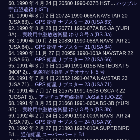
1990 年 4 月 24 日 20580 1990-037B HST…
ハッブル
宇宙望遠鏡 (HST)
1990 年 8 月 2 日 20724 1990-068A NAVSTAR 20
(USA 63)…
GPS 衛星 ナブスター 20 (USA 63)
1990 年 8 月 28 日 20771 1990-077A BS-3A (YURI
3A)…
実験用中継放送衛星 ゆり 3 号 a (BS-3a)
1990 年 10 月 2 日 20830 1990-088A NAVSTAR 21
(USA 64)…
GPS 衛星 ナブスター 21 (USA 64)
1990 年 11 月 27 日 20959 1990-103A NAVSTAR 22
(USA 66)…
GPS 衛星 ナブスター 22 (USA 66)
1991 年 3 月 3 日 21140 1991-015B METEOSAT 5
(MOP 2)…
気象観測衛星 メテオサット 5 号
1991 年 7 月 4 日 21552 1991-047A NAVSTAR 23
(USA 71)…
GPS 衛星 ナブスター 23 (USA 71)
1991 年 7 月 17 日 21575 1991-050B OSCAR 22
(UOSAT 5)…
アマチュア無線衛星 UoSat 5 (UO-22)
1991 年 8 月 25 日 21668 1991-060A BS-3B (YURI
3B)…
実験用中継放送衛星 ゆり 3 号 b (BS-3b)
1992 年 2 月 24 日 21890 1992-009A NAVSTAR 24
(USA 79)…
GPS 衛星 ナブスター 24 (USA 79)
1992 年 2 月 27 日 21893 1992-010A SUPERBIRD
B1…
通信衛星 スーパーバード B1