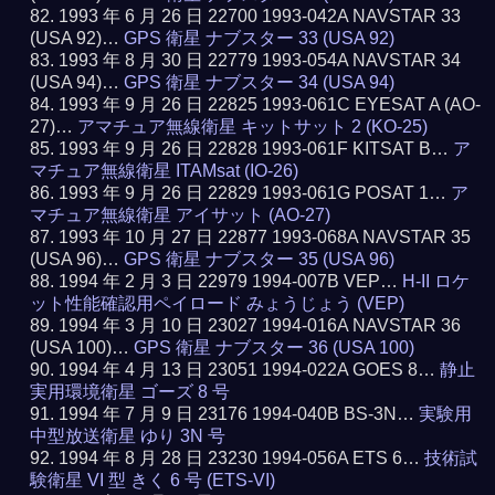
1993 年 6 月 26 日 22700 1993-042A NAVSTAR 33
(USA 92)…
GPS 衛星 ナブスター 33 (USA 92)
1993 年 8 月 30 日 22779 1993-054A NAVSTAR 34
(USA 94)…
GPS 衛星 ナブスター 34 (USA 94)
1993 年 9 月 26 日 22825 1993-061C EYESAT A (AO-
27)…
アマチュア無線衛星 キットサット 2 (KO-25)
1993 年 9 月 26 日 22828 1993-061F KITSAT B…
ア
マチュア無線衛星 ITAMsat (IO-26)
1993 年 9 月 26 日 22829 1993-061G POSAT 1…
ア
マチュア無線衛星 アイサット (AO-27)
1993 年 10 月 27 日 22877 1993-068A NAVSTAR 35
(USA 96)…
GPS 衛星 ナブスター 35 (USA 96)
1994 年 2 月 3 日 22979 1994-007B VEP…
H-II ロケ
ット性能確認用ペイロード みょうじょう (VEP)
1994 年 3 月 10 日 23027 1994-016A NAVSTAR 36
(USA 100)…
GPS 衛星 ナブスター 36 (USA 100)
1994 年 4 月 13 日 23051 1994-022A GOES 8…
静止
実用環境衛星 ゴーズ 8 号
1994 年 7 月 9 日 23176 1994-040B BS-3N…
実験用
中型放送衛星 ゆり 3N 号
1994 年 8 月 28 日 23230 1994-056A ETS 6…
技術試
験衛星 VI 型 きく 6 号 (ETS-VI)