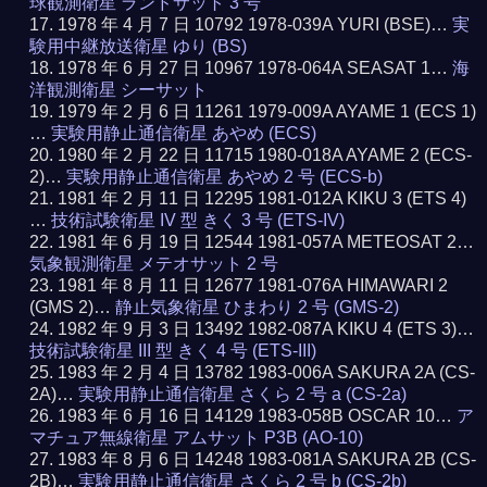
球観測衛星 ランドサット 3 号
1978 年 4 月 7 日 10792 1978-039A YURI (BSE)…
実
験用中継放送衛星 ゆり (BS)
1978 年 6 月 27 日 10967 1978-064A SEASAT 1…
海
洋観測衛星 シーサット
1979 年 2 月 6 日 11261 1979-009A AYAME 1 (ECS 1)
…
実験用静止通信衛星 あやめ (ECS)
1980 年 2 月 22 日 11715 1980-018A AYAME 2 (ECS-
2)…
実験用静止通信衛星 あやめ 2 号 (ECS-b)
1981 年 2 月 11 日 12295 1981-012A KIKU 3 (ETS 4)
…
技術試験衛星 IV 型 きく 3 号 (ETS-IV)
1981 年 6 月 19 日 12544 1981-057A METEOSAT 2…
気象観測衛星 メテオサット 2 号
1981 年 8 月 11 日 12677 1981-076A HIMAWARI 2
(GMS 2)…
静止気象衛星 ひまわり 2 号 (GMS-2)
1982 年 9 月 3 日 13492 1982-087A KIKU 4 (ETS 3)…
技術試験衛星 III 型 きく 4 号 (ETS-III)
1983 年 2 月 4 日 13782 1983-006A SAKURA 2A (CS-
2A)…
実験用静止通信衛星 さくら 2 号 a (CS-2a)
1983 年 6 月 16 日 14129 1983-058B OSCAR 10…
ア
マチュア無線衛星 アムサット P3B (AO-10)
1983 年 8 月 6 日 14248 1983-081A SAKURA 2B (CS-
2B)…
実験用静止通信衛星 さくら 2 号 b (CS-2b)