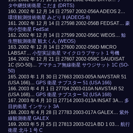
タ中継技術衛星 こだま (DRTS)
2002 年 12 月 14 日 27597 2002-056A ADEOS 2…
環境観測技術衛星 みどり II (ADEOS-II)
2002 年 12 月 14 日 27598 2002-056B FEDSAT…
豪
州小型衛星 FedSat
2002 年 12 月 14 日 27599 2002-056C WEOS…
鯨
生態観測衛星 観太くん (WEOS)
2002 年 12 月 14 日 27600 2002-056D MICRO
LABSAT…
小型実証衛星 マイクロラブサット 1 号機
2002 年 12 月 21 日 27607 2002-058C SAUDISAT
1C (SO-50)…
アマチュア無線衛星 サウジサット 1C (SO-
50)
2003 年 1 月 30 日 27663 2003-005A NAVSTAR 51
(USA 166)…
GPS 衛星 ナブスター 51 (USA 166)
2003 年 4 月 1 日 27704 2003-010A NAVSTAR 52
(USA 168)…
GPS 衛星 ナブスター 52 (USA 168)
2003 年 4 月 10 日 27714 2003-013A INSAT 3A…
多
目的衛星 インサット 3A
2003 年 4 月 28 日 27783 2003-017A GALEX…
紫外
線観測衛星 GALEX
2003 年 5 月 25 日 27813 2003-021A BD 1 03…
航行
衛星 北斗 1 号 C