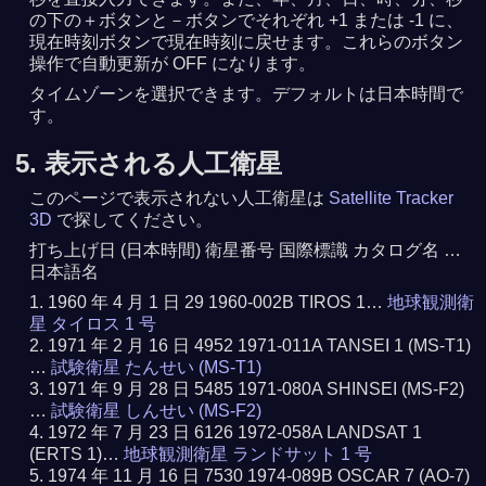
の下の＋ボタンと－ボタンでそれぞれ +1 または -1 に、
現在時刻ボタンで現在時刻に戻せます。これらのボタン
操作で自動更新が OFF になります。
タイムゾーンを選択できます。デフォルトは日本時間で
す。
5. 表示される人工衛星
このページで表示されない人工衛星は
Satellite Tracker
3D
で探してください。
打ち上げ日 (日本時間) 衛星番号 国際標識 カタログ名 …
日本語名
1960 年 4 月 1 日 29 1960-002B TIROS 1…
地球観測衛
星 タイロス 1 号
1971 年 2 月 16 日 4952 1971-011A TANSEI 1 (MS-T1)
…
試験衛星 たんせい (MS-T1)
1971 年 9 月 28 日 5485 1971-080A SHINSEI (MS-F2)
…
試験衛星 しんせい (MS-F2)
1972 年 7 月 23 日 6126 1972-058A LANDSAT 1
(ERTS 1)…
地球観測衛星 ランドサット 1 号
1974 年 11 月 16 日 7530 1974-089B OSCAR 7 (AO-7)