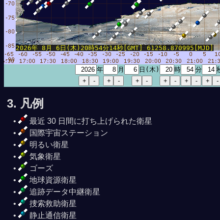
2026年 8月 6日(木)20時54分14秒[GMT] 61258.870995[MJD]
年
月
日(木)
時
分
3. 凡例
最近 30 日間に打ち上げられた衛星
国際宇宙ステーション
明るい衛星
気象衛星
ゴーズ
地球資源衛星
追跡データ中継衛星
捜索救助衛星
静止通信衛星