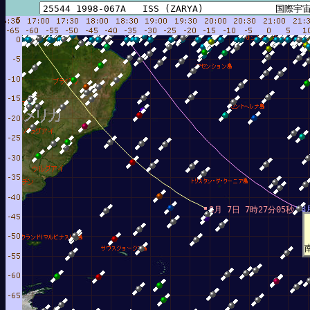
8
8月 7日 7時27分05秒