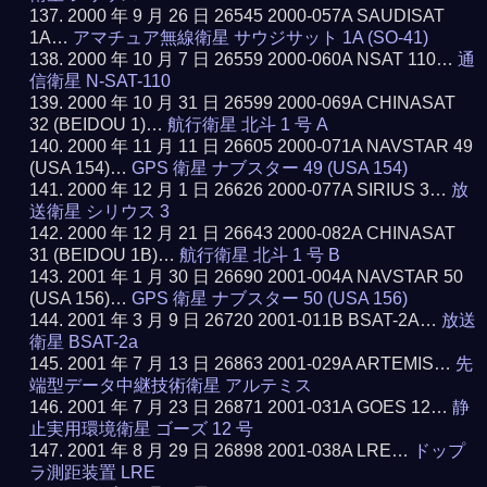
2000 年 9 月 26 日 26545 2000-057A SAUDISAT
1A…
アマチュア無線衛星 サウジサット 1A (SO-41)
2000 年 10 月 7 日 26559 2000-060A NSAT 110…
通
信衛星 N-SAT-110
2000 年 10 月 31 日 26599 2000-069A CHINASAT
32 (BEIDOU 1)…
航行衛星 北斗 1 号 A
2000 年 11 月 11 日 26605 2000-071A NAVSTAR 49
(USA 154)…
GPS 衛星 ナブスター 49 (USA 154)
2000 年 12 月 1 日 26626 2000-077A SIRIUS 3…
放
送衛星 シリウス 3
2000 年 12 月 21 日 26643 2000-082A CHINASAT
31 (BEIDOU 1B)…
航行衛星 北斗 1 号 B
2001 年 1 月 30 日 26690 2001-004A NAVSTAR 50
(USA 156)…
GPS 衛星 ナブスター 50 (USA 156)
2001 年 3 月 9 日 26720 2001-011B BSAT-2A…
放送
衛星 BSAT-2a
2001 年 7 月 13 日 26863 2001-029A ARTEMIS…
先
端型データ中継技術衛星 アルテミス
2001 年 7 月 23 日 26871 2001-031A GOES 12…
静
止実用環境衛星 ゴーズ 12 号
2001 年 8 月 29 日 26898 2001-038A LRE…
ドップ
ラ測距装置 LRE