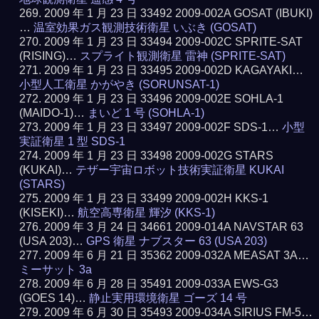
2009 年 1 月 23 日 33492 2009-002A GOSAT (IBUKI)
…
温室効果ガス観測技術衛星 いぶき (GOSAT)
2009 年 1 月 23 日 33494 2009-002C SPRITE-SAT
(RISING)…
スプライト観測衛星 雷神 (SPRITE-SAT)
2009 年 1 月 23 日 33495 2009-002D KAGAYAKI…
小型人工衛星 かがやき (SORUNSAT-1)
2009 年 1 月 23 日 33496 2009-002E SOHLA-1
(MAIDO-1)…
まいど 1 号 (SOHLA-1)
2009 年 1 月 23 日 33497 2009-002F SDS-1…
小型
実証衛星 1 型 SDS-1
2009 年 1 月 23 日 33498 2009-002G STARS
(KUKAI)…
テザー宇宙ロボット技術実証衛星 KUKAI
(STARS)
2009 年 1 月 23 日 33499 2009-002H KKS-1
(KISEKI)…
航空高専衛星 輝汐 (KKS-1)
2009 年 3 月 24 日 34661 2009-014A NAVSTAR 63
(USA 203)…
GPS 衛星 ナブスター 63 (USA 203)
2009 年 6 月 21 日 35362 2009-032A MEASAT 3A…
ミーサット 3a
2009 年 6 月 28 日 35491 2009-033A EWS-G3
(GOES 14)…
静止実用環境衛星 ゴーズ 14 号
2009 年 6 月 30 日 35493 2009-034A SIRIUS FM-5…