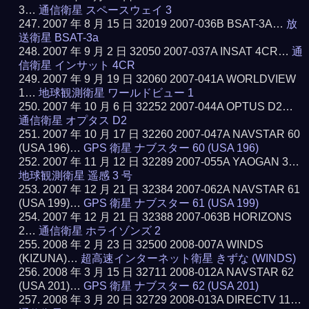
3…
通信衛星 スペースウェイ 3
2007 年 8 月 15 日 32019 2007-036B BSAT-3A…
放
送衛星 BSAT-3a
2007 年 9 月 2 日 32050 2007-037A INSAT 4CR…
通
信衛星 インサット 4CR
2007 年 9 月 19 日 32060 2007-041A WORLDVIEW
1…
地球観測衛星 ワールドビュー 1
2007 年 10 月 6 日 32252 2007-044A OPTUS D2…
通信衛星 オプタス D2
2007 年 10 月 17 日 32260 2007-047A NAVSTAR 60
(USA 196)…
GPS 衛星 ナブスター 60 (USA 196)
2007 年 11 月 12 日 32289 2007-055A YAOGAN 3…
地球観測衛星 遥感 3 号
2007 年 12 月 21 日 32384 2007-062A NAVSTAR 61
(USA 199)…
GPS 衛星 ナブスター 61 (USA 199)
2007 年 12 月 21 日 32388 2007-063B HORIZONS
2…
通信衛星 ホライゾンズ 2
2008 年 2 月 23 日 32500 2008-007A WINDS
(KIZUNA)…
超高速インターネット衛星 きずな (WINDS)
2008 年 3 月 15 日 32711 2008-012A NAVSTAR 62
(USA 201)…
GPS 衛星 ナブスター 62 (USA 201)
2008 年 3 月 20 日 32729 2008-013A DIRECTV 11…