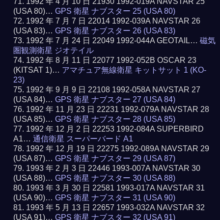
1992 年 4 月 10 日 21930 1992-019A NAVSTAR 25
(USA 80)…
GPS 衛星 ナブスター 25 (USA 80)
1992 年 7 月 7 日 22014 1992-039A NAVSTAR 26
(USA 83)…
GPS 衛星 ナブスター 26 (USA 83)
1992 年 7 月 24 日 22049 1992-044A GEOTAIL…
磁気
圏観測衛星 ジオテイル
1992 年 8 月 11 日 22077 1992-052B OSCAR 23
(KITSAT 1)…
アマチュア無線衛星 キットサット 1 (KO-
23)
1992 年 9 月 9 日 22108 1992-058A NAVSTAR 27
(USA 84)…
GPS 衛星 ナブスター 27 (USA 84)
1992 年 11 月 23 日 22231 1992-079A NAVSTAR 28
(USA 85)…
GPS 衛星 ナブスター 28 (USA 85)
1992 年 12 月 2 日 22253 1992-084A SUPERBIRD
A1…
通信衛星 スーパーバード A1
1992 年 12 月 19 日 22275 1992-089A NAVSTAR 29
(USA 87)…
GPS 衛星 ナブスター 29 (USA 87)
1993 年 2 月 3 日 22446 1993-007A NAVSTAR 30
(USA 88)…
GPS 衛星 ナブスター 30 (USA 88)
1993 年 3 月 30 日 22581 1993-017A NAVSTAR 31
(USA 90)…
GPS 衛星 ナブスター 31 (USA 90)
1993 年 5 月 13 日 22657 1993-032A NAVSTAR 32
(USA 91)…
GPS 衛星 ナブスター 32 (USA 91)