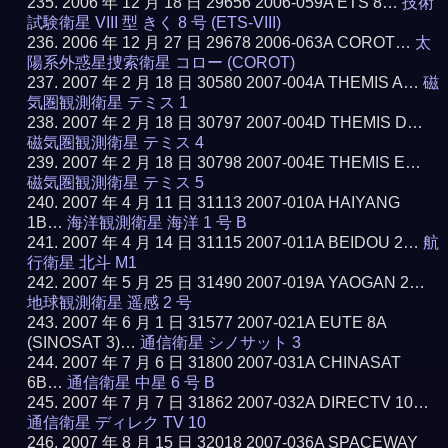
2006 年 12 月 18 日 29656 2006-059A ETS 8…
技術
試験衛星 VIII 型 きく 8 号 (ETS-VIII)
2006 年 12 月 27 日 29678 2006-063A COROT…
太
陽系外惑星捜索衛星 コロー (COROT)
2007 年 2 月 18 日 30580 2007-004A THEMIS A…
磁
気圏観測衛星 テミス 1
2007 年 2 月 18 日 30797 2007-004D THEMIS D…
磁気圏観測衛星 テミス 4
2007 年 2 月 18 日 30798 2007-004E THEMIS E…
磁気圏観測衛星 テミス 5
2007 年 4 月 11 日 31113 2007-010A HAIYANG
1B…
海洋観測衛星 海洋 1 号 B
2007 年 4 月 14 日 31115 2007-011A BEIDOU 2…
航
行衛星 北斗 M1
2007 年 5 月 25 日 31490 2007-019A YAOGAN 2…
地球観測衛星 遥感 2 号
2007 年 6 月 1 日 31577 2007-021A EUTE 8A
(SINOSAT 3)…
通信衛星 シノサット 3
2007 年 7 月 6 日 31800 2007-031A CHINASAT
6B…
通信衛星 中星 6 号 B
2007 年 7 月 7 日 31862 2007-032A DIRECTV 10…
通信衛星 ディレク TV 10
2007 年 8 月 15 日 32018 2007-036A SPACEWAY