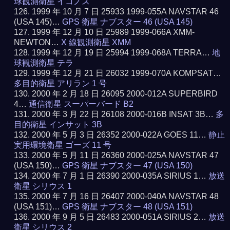
球観測衛星 イコノス
1999 年 10 月 7 日 25933 1999-055A NAVSTAR 46
(USA 145)…
GPS 衛星 ナブスター 46 (USA 145)
1999 年 12 月 10 日 25989 1999-066A XMM-
NEWTON…
X 線観測衛星 XMM
1999 年 12 月 19 日 25994 1999-068A TERRA…
地
球観測衛星 テラ
1999 年 12 月 21 日 26032 1999-070A KOMPSAT…
多目的衛星 アリラン 1 号
2000 年 2 月 18 日 26095 2000-012A SUPERBIRD
4…
通信衛星 スーパーバード B2
2000 年 3 月 22 日 26108 2000-016B INSAT 3B…
多
目的衛星 インサット 3B
2000 年 5 月 3 日 26352 2000-022A GOES 11…
静止
実用環境衛星 ゴーズ 11 号
2000 年 5 月 11 日 26360 2000-025A NAVSTAR 47
(USA 150)…
GPS 衛星 ナブスター 47 (USA 150)
2000 年 7 月 1 日 26390 2000-035A SIRIUS 1…
放送
衛星 シリウス 1
2000 年 7 月 16 日 26407 2000-040A NAVSTAR 48
(USA 151)…
GPS 衛星 ナブスター 48 (USA 151)
2000 年 9 月 5 日 26483 2000-051A SIRIUS 2…
放送
衛星 シリウス 2