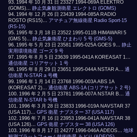
1994 年 10 月 31 日 23327 1994-069A ELEKTRO
(GOMS)…
静止気象観測衛星 エレクトロ (GOMS)
1994 年 12 月 26 日 23439 1994-085A RADIO
ROSTO (RS15)…
アマチュア無線衛星 Radio Sport-15
(RS-15)
1995 年 3 月 18 日 23522 1995-011B HIMAWARI 5
(GMS 5)…
静止気象衛星 ひまわり 5 号 (GMS-5)
1995 年 5 月 23 日 23581 1995-025A GOES 9…
静止
実用環境衛星 ゴーズ 9 号
1995 年 8 月 5 日 23639 1995-041A KOREASAT 1…
通信衛星 コリアサット 1 号
1995 年 8 月 29 日 23651 1995-044A NSTAR A…
通
信衛星 N-STAR a 号機
1996 年 1 月 14 日 23768 1996-003A ABS 1A
(KOREASAT 2)…
通信衛星 ABS-1A (コリアサット 2 号)
1996 年 2 月 5 日 23781 1996-007A NSTAR B…
通
信衛星 N-STAR b 号機
1996 年 3 月 28 日 23833 1996-019A NAVSTAR 37
(USA 117)…
GPS 衛星 ナブスター 37 (USA 117)
1996 年 7 月 16 日 23953 1996-041A NAVSTAR 38
(USA 126)…
GPS 衛星 ナブスター 38 (USA 126)
1996 年 8 月 17 日 24277 1996-046A ADEOS…
地球
観測プラットフォーム技術衛星 みどり (ADEOS)