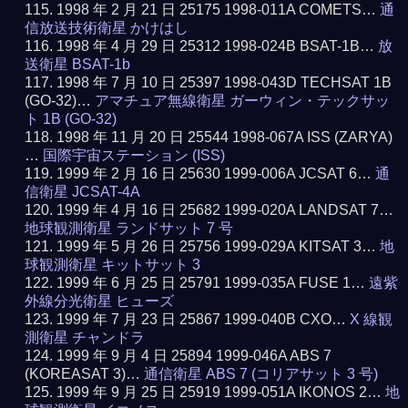
1998 年 2 月 21 日 25175 1998-011A COMETS…
通
信放送技術衛星 かけはし
1998 年 4 月 29 日 25312 1998-024B BSAT-1B…
放
送衛星 BSAT-1b
1998 年 7 月 10 日 25397 1998-043D TECHSAT 1B
(GO-32)…
アマチュア無線衛星 ガーウィン・テックサッ
ト 1B (GO-32)
1998 年 11 月 20 日 25544 1998-067A ISS (ZARYA)
…
国際宇宙ステーション (ISS)
1999 年 2 月 16 日 25630 1999-006A JCSAT 6…
通
信衛星 JCSAT-4A
1999 年 4 月 16 日 25682 1999-020A LANDSAT 7…
地球観測衛星 ランドサット 7 号
1999 年 5 月 26 日 25756 1999-029A KITSAT 3…
地
球観測衛星 キットサット 3
1999 年 6 月 25 日 25791 1999-035A FUSE 1…
遠紫
外線分光衛星 ヒューズ
1999 年 7 月 23 日 25867 1999-040B CXO…
X 線観
測衛星 チャンドラ
1999 年 9 月 4 日 25894 1999-046A ABS 7
(KOREASAT 3)…
通信衛星 ABS 7 (コリアサット 3 号)
1999 年 9 月 25 日 25919 1999-051A IKONOS 2…
地