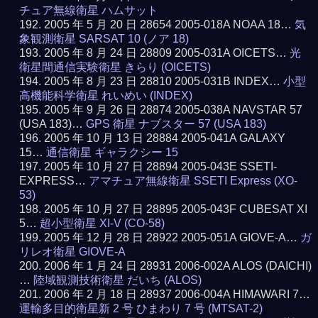
チュア無線衛星 ハムサット
2005 年 5 月 20 日 28654 2005-018A NOAA 18…
気
象観測衛星 SARSAT 10 (ノア 18)
2005 年 8 月 24 日 28809 2005-031A OICETS…
光
衛星間通信実験衛星 きらり (OICETS)
2005 年 8 月 23 日 28810 2005-031B INDEX…
小型
高機能科学衛星 れいめい (INDEX)
2005 年 9 月 26 日 28874 2005-038A NAVSTAR 57
(USA 183)…
GPS 衛星 ナブスター 57 (USA 183)
2005 年 10 月 13 日 28884 2005-041A GALAXY
15…
通信衛星 ギャラクシー 15
2005 年 10 月 27 日 28894 2005-043E SSETI-
EXPRESS…
アマチュア無線衛星 SSETI Express (XO-
53)
2005 年 10 月 27 日 28895 2005-043F CUBESAT XI
5…
超小型衛星 XI-V (CO-58)
2005 年 12 月 28 日 28922 2005-051A GIOVE-A…
ガ
リレオ衛星 GIOVE-A
2006 年 1 月 24 日 28931 2006-002A ALOS (DAICHI)
…
陸域観測技術衛星 だいち (ALOS)
2006 年 2 月 18 日 28937 2006-004A HIMAWARI 7…
運輸多目的衛星新 2 号 ひまわり 7 号 (MTSAT-2)