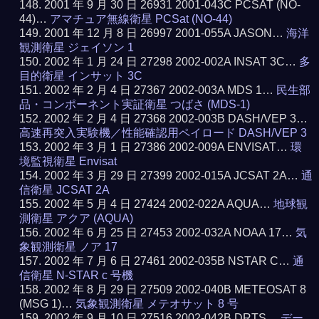
2001 年 9 月 30 日 26931 2001-043C PCSAT (NO-
44)…
アマチュア無線衛星 PCSat (NO-44)
2001 年 12 月 8 日 26997 2001-055A JASON…
海洋
観測衛星 ジェイソン 1
2002 年 1 月 24 日 27298 2002-002A INSAT 3C…
多
目的衛星 インサット 3C
2002 年 2 月 4 日 27367 2002-003A MDS 1…
民生部
品・コンポーネント実証衛星 つばさ (MDS-1)
2002 年 2 月 4 日 27368 2002-003B DASH/VEP 3…
高速再突入実験機／性能確認用ペイロード DASH/VEP 3
2002 年 3 月 1 日 27386 2002-009A ENVISAT…
環
境監視衛星 Envisat
2002 年 3 月 29 日 27399 2002-015A JCSAT 2A…
通
信衛星 JCSAT 2A
2002 年 5 月 4 日 27424 2002-022A AQUA…
地球観
測衛星 アクア (AQUA)
2002 年 6 月 25 日 27453 2002-032A NOAA 17…
気
象観測衛星 ノア 17
2002 年 7 月 6 日 27461 2002-035B NSTAR C…
通
信衛星 N-STAR c 号機
2002 年 8 月 29 日 27509 2002-040B METEOSAT 8
(MSG 1)…
気象観測衛星 メテオサット 8 号
2002 年 9 月 10 日 27516 2002-042B DRTS…
デー