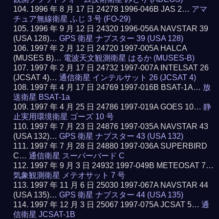
1996 年 8 月 17 日 24278 1996-046B JAS 2…
アマ
チュア無線衛星 ふじ 3 号 (FO-29)
1996 年 9 月 12 日 24320 1996-056A NAVSTAR 39
(USA 128)…
GPS 衛星 ナブスター 39 (USA 128)
1997 年 2 月 12 日 24720 1997-005A HALCA
(MUSES B)…
電波天文観測衛星 はるか (MUSES-B)
1997 年 2 月 17 日 24732 1997-007A INTELSAT 26
(JCSAT 4)…
通信衛星 インテルサット 26 (JCSAT 4)
1997 年 4 月 17 日 24769 1997-016B BSAT-1A…
放
送衛星 BSAT-1a
1997 年 4 月 25 日 24786 1997-019A GOES 10…
静
止実用環境衛星 ゴーズ 10 号
1997 年 7 月 23 日 24876 1997-035A NAVSTAR 43
(USA 132)…
GPS 衛星 ナブスター 43 (USA 132)
1997 年 7 月 28 日 24880 1997-036A SUPERBIRD
C…
通信衛星 スーパーバード C
1997 年 9 月 3 日 24932 1997-049B METEOSAT 7…
気象観測衛星 メテオサット 7 号
1997 年 11 月 6 日 25030 1997-067A NAVSTAR 44
(USA 135)…
GPS 衛星 ナブスター 44 (USA 135)
1997 年 12 月 3 日 25067 1997-075A JCSAT 5…
通
信衛星 JCSAT-1B