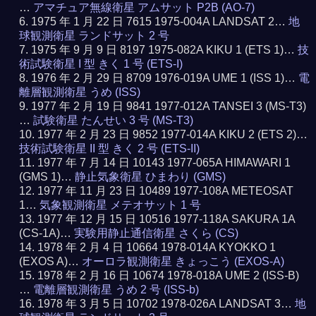
…
アマチュア無線衛星 アムサット P2B (AO-7)
1975 年 1 月 22 日 7615 1975-004A LANDSAT 2…
地
球観測衛星 ランドサット 2 号
1975 年 9 月 9 日 8197 1975-082A KIKU 1 (ETS 1)…
技
術試験衛星 I 型 きく 1 号 (ETS-I)
1976 年 2 月 29 日 8709 1976-019A UME 1 (ISS 1)…
電
離層観測衛星 うめ (ISS)
1977 年 2 月 19 日 9841 1977-012A TANSEI 3 (MS-T3)
…
試験衛星 たんせい 3 号 (MS-T3)
1977 年 2 月 23 日 9852 1977-014A KIKU 2 (ETS 2)…
技術試験衛星 II 型 きく 2 号 (ETS-II)
1977 年 7 月 14 日 10143 1977-065A HIMAWARI 1
(GMS 1)…
静止気象衛星 ひまわり (GMS)
1977 年 11 月 23 日 10489 1977-108A METEOSAT
1…
気象観測衛星 メテオサット 1 号
1977 年 12 月 15 日 10516 1977-118A SAKURA 1A
(CS-1A)…
実験用静止通信衛星 さくら (CS)
1978 年 2 月 4 日 10664 1978-014A KYOKKO 1
(EXOS A)…
オーロラ観測衛星 きょっこう (EXOS-A)
1978 年 2 月 16 日 10674 1978-018A UME 2 (ISS-B)
…
電離層観測衛星 うめ 2 号 (ISS-b)
1978 年 3 月 5 日 10702 1978-026A LANDSAT 3…
地