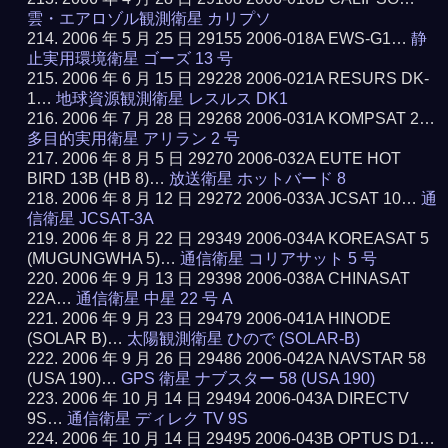
雲・エアロゾル観測衛星 カリプソ
2006 年 5 月 25 日 29155 2006-018A EWS-G1…
静
止実用環境衛星 ゴーズ 13 号
2006 年 6 月 15 日 29228 2006-021A RESURS DK-
1…
地球資源観測衛星 レスルス DK1
2006 年 7 月 28 日 29268 2006-031A KOMPSAT 2…
多目的実用衛星 アリラン 2 号
2006 年 8 月 5 日 29270 2006-032A EUTE HOT
BIRD 13B (HB 8)…
放送衛星 ホットバード 8
2006 年 8 月 12 日 29272 2006-033A JCSAT 10…
通
信衛星 JCSAT-3A
2006 年 8 月 22 日 29349 2006-034A KOREASAT 5
(MUGUNGWHA 5)…
通信衛星 コリアサット 5 号
2006 年 9 月 13 日 29398 2006-038A CHINASAT
22A…
通信衛星 中星 22 号 A
2006 年 9 月 23 日 29479 2006-041A HINODE
(SOLAR B)…
太陽観測衛星 ひので (SOLAR-B)
2006 年 9 月 26 日 29486 2006-042A NAVSTAR 58
(USA 190)…
GPS 衛星 ナブスター 58 (USA 190)
2006 年 10 月 14 日 29494 2006-043A DIRECTV
9S…
通信衛星 ディレク TV 9S
2006 年 10 月 14 日 29495 2006-043B OPTUS D1…