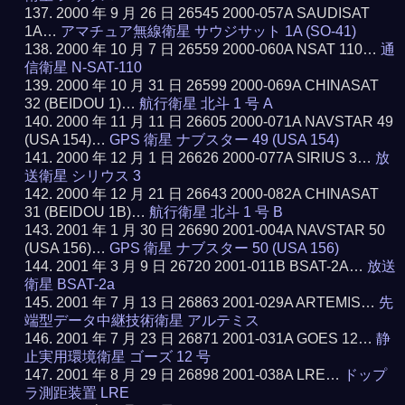
2000 年 9 月 26 日 26545 2000-057A SAUDISAT
1A…
アマチュア無線衛星 サウジサット 1A (SO-41)
2000 年 10 月 7 日 26559 2000-060A NSAT 110…
通
信衛星 N-SAT-110
2000 年 10 月 31 日 26599 2000-069A CHINASAT
32 (BEIDOU 1)…
航行衛星 北斗 1 号 A
2000 年 11 月 11 日 26605 2000-071A NAVSTAR 49
(USA 154)…
GPS 衛星 ナブスター 49 (USA 154)
2000 年 12 月 1 日 26626 2000-077A SIRIUS 3…
放
送衛星 シリウス 3
2000 年 12 月 21 日 26643 2000-082A CHINASAT
31 (BEIDOU 1B)…
航行衛星 北斗 1 号 B
2001 年 1 月 30 日 26690 2001-004A NAVSTAR 50
(USA 156)…
GPS 衛星 ナブスター 50 (USA 156)
2001 年 3 月 9 日 26720 2001-011B BSAT-2A…
放送
衛星 BSAT-2a
2001 年 7 月 13 日 26863 2001-029A ARTEMIS…
先
端型データ中継技術衛星 アルテミス
2001 年 7 月 23 日 26871 2001-031A GOES 12…
静
止実用環境衛星 ゴーズ 12 号
2001 年 8 月 29 日 26898 2001-038A LRE…
ドップ
ラ測距装置 LRE