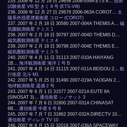
2006 年 12 月 18 日 29656 2006-059A ETS 8…
技術
試験衛星 VIII 型 きく 8 号 (ETS-VIII)
2006 年 12 月 27 日 29678 2006-063A COROT…
太
陽系外惑星捜索衛星 コロー (COROT)
2007 年 2 月 18 日 30580 2007-004A THEMIS A…
磁
気圏観測衛星 テミス 1
2007 年 2 月 18 日 30797 2007-004D THEMIS D…
磁気圏観測衛星 テミス 4
2007 年 2 月 18 日 30798 2007-004E THEMIS E…
磁気圏観測衛星 テミス 5
2007 年 4 月 11 日 31113 2007-010A HAIYANG
1B…
海洋観測衛星 海洋 1 号 B
2007 年 4 月 14 日 31115 2007-011A BEIDOU 2…
航
行衛星 北斗 M1
2007 年 5 月 25 日 31490 2007-019A YAOGAN 2…
地球観測衛星 遥感 2 号
2007 年 6 月 1 日 31577 2007-021A EUTE 8A
(SINOSAT 3)…
通信衛星 シノサット 3
2007 年 7 月 6 日 31800 2007-031A CHINASAT
6B…
通信衛星 中星 6 号 B
2007 年 7 月 7 日 31862 2007-032A DIRECTV 10…
通信衛星 ディレク TV 10
2007 年 8 月 15 日 32018 2007-036A SPACEWAY