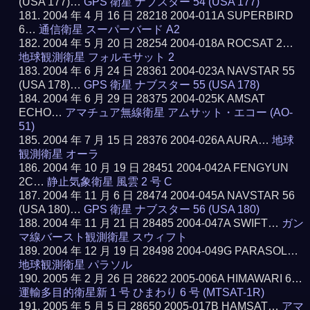
(USA 177)…
GPS 衛星 ナブスター 54 (USA 177)
2004 年 4 月 16 日 28218 2004-011A SUPERBIRD
6…
通信衛星 スーパーバード A2
2004 年 5 月 20 日 28254 2004-018A ROCSAT 2…
地球観測衛星 フォルモサット 2
2004 年 6 月 24 日 28361 2004-023A NAVSTAR 55
(USA 178)…
GPS 衛星 ナブスター 55 (USA 178)
2004 年 6 月 29 日 28375 2004-025K AMSAT
ECHO…
アマチュア無線衛星 アムサット・エコー (AO-
51)
2004 年 7 月 15 日 28376 2004-026A AURA…
地球
観測衛星 オーラ
2004 年 10 月 19 日 28451 2004-042A FENGYUN
2C…
静止気象衛星 風雲 2 号 C
2004 年 11 月 6 日 28474 2004-045A NAVSTAR 56
(USA 180)…
GPS 衛星 ナブスター 56 (USA 180)
2004 年 11 月 21 日 28485 2004-047A SWIFT…
ガン
マ線バースト観測衛星 スウィフト
2004 年 12 月 19 日 28498 2004-049G PARASOL…
地球観測衛星 パラソル
2005 年 2 月 26 日 28622 2005-006A HIMAWARI 6…
運輸多目的衛星新 1 号 ひまわり 6 号 (MTSAT-1R)
2005 年 5 月 5 日 28650 2005-017B HAMSAT…
アマ