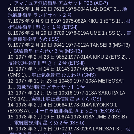
…
アマチュア無線衛星 アムサット P2B (AO-7)
1975 年 1 月 22 日 7615 1975-004A LANDSAT 2…
地
球観測衛星 ランドサット 2 号
1975 年 9 月 9 日 8197 1975-082A KIKU 1 (ETS 1)…
技
術試験衛星 I 型 きく 1 号 (ETS-I)
1976 年 2 月 29 日 8709 1976-019A UME 1 (ISS 1)…
電
離層観測衛星 うめ (ISS)
1977 年 2 月 19 日 9841 1977-012A TANSEI 3 (MS-T3)
…
試験衛星 たんせい 3 号 (MS-T3)
1977 年 2 月 23 日 9852 1977-014A KIKU 2 (ETS 2)…
技術試験衛星 II 型 きく 2 号 (ETS-II)
1977 年 7 月 14 日 10143 1977-065A HIMAWARI 1
(GMS 1)…
静止気象衛星 ひまわり (GMS)
1977 年 11 月 23 日 10489 1977-108A METEOSAT
1…
気象観測衛星 メテオサット 1 号
1977 年 12 月 15 日 10516 1977-118A SAKURA 1A
(CS-1A)…
実験用静止通信衛星 さくら (CS)
1978 年 2 月 4 日 10664 1978-014A KYOKKO 1
(EXOS A)…
オーロラ観測衛星 きょっこう (EXOS-A)
1978 年 2 月 16 日 10674 1978-018A UME 2 (ISS-B)
…
電離層観測衛星 うめ 2 号 (ISS-b)
1978 年 3 月 5 日 10702 1978-026A LANDSAT 3…
地