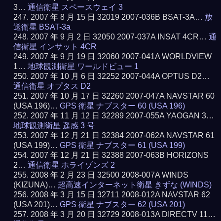
3…
通信衛星 スペースウェイ 3
2007 年 8 月 15 日 32019 2007-036B BSAT-3A…
放
送衛星 BSAT-3a
2007 年 9 月 2 日 32050 2007-037A INSAT 4CR…
通
信衛星 インサット 4CR
2007 年 9 月 19 日 32060 2007-041A WORLDVIEW
1…
地球観測衛星 ワールドビュー 1
2007 年 10 月 6 日 32252 2007-044A OPTUS D2…
通信衛星 オプタス D2
2007 年 10 月 17 日 32260 2007-047A NAVSTAR 60
(USA 196)…
GPS 衛星 ナブスター 60 (USA 196)
2007 年 11 月 12 日 32289 2007-055A YAOGAN 3…
地球観測衛星 遥感 3 号
2007 年 12 月 21 日 32384 2007-062A NAVSTAR 61
(USA 199)…
GPS 衛星 ナブスター 61 (USA 199)
2007 年 12 月 21 日 32388 2007-063B HORIZONS
2…
通信衛星 ホライゾンズ 2
2008 年 2 月 23 日 32500 2008-007A WINDS
(KIZUNA)…
超高速インターネット衛星 きずな (WINDS)
2008 年 3 月 15 日 32711 2008-012A NAVSTAR 62
(USA 201)…
GPS 衛星 ナブスター 62 (USA 201)
2008 年 3 月 20 日 32729 2008-013A DIRECTV 11…