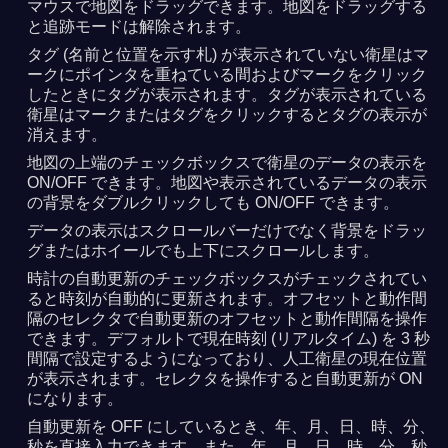
マウスで地図をドラッグできます。地図をドラッグする
と追跡モードは解除されます。
タグ (名前と位置を示す札) が表示されていない衛星はマ
ークにポインタを重ねている間およびマークをクリック
したときにタグが表示されます。タグが表示されている
衛星はマークまたはタグをクリックするとタグの表示が
消えます。
地図の上端のチェックボックスで衛星のデータの表示を
ON/OFF できます。地図や表示されているデータの表示
の背景をダブルクリックしても ON/OFF できます。
データの表示はスクロールバーだけでなく背景をドラッ
グまたはホイールでも上下にスクロールします。
時計の自動更新のチェックボックスがチェックされてい
ると時刻が自動的に更新されます。オフセットと動作間
隔のセレクタで自動更新のオフセットと動作間隔を操作
できます。デフォルトで現在時刻 (リアルタイム) を 3 秒
間隔で設定するようになっており、人工衛星の現在位置
が表示されます。セレクタを操作すると自動更新が ON
になります。
自動更新を OFF にしているとき、年、月、日、時、分、
秒を直接入力できます。また、年、月、日、時、分、秒