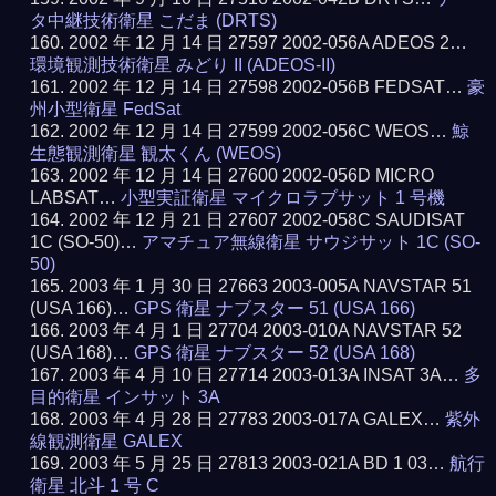
タ中継技術衛星 こだま (DRTS)
2002 年 12 月 14 日 27597 2002-056A ADEOS 2…
環境観測技術衛星 みどり II (ADEOS-II)
2002 年 12 月 14 日 27598 2002-056B FEDSAT…
豪
州小型衛星 FedSat
2002 年 12 月 14 日 27599 2002-056C WEOS…
鯨
生態観測衛星 観太くん (WEOS)
2002 年 12 月 14 日 27600 2002-056D MICRO
LABSAT…
小型実証衛星 マイクロラブサット 1 号機
2002 年 12 月 21 日 27607 2002-058C SAUDISAT
1C (SO-50)…
アマチュア無線衛星 サウジサット 1C (SO-
50)
2003 年 1 月 30 日 27663 2003-005A NAVSTAR 51
(USA 166)…
GPS 衛星 ナブスター 51 (USA 166)
2003 年 4 月 1 日 27704 2003-010A NAVSTAR 52
(USA 168)…
GPS 衛星 ナブスター 52 (USA 168)
2003 年 4 月 10 日 27714 2003-013A INSAT 3A…
多
目的衛星 インサット 3A
2003 年 4 月 28 日 27783 2003-017A GALEX…
紫外
線観測衛星 GALEX
2003 年 5 月 25 日 27813 2003-021A BD 1 03…
航行
衛星 北斗 1 号 C