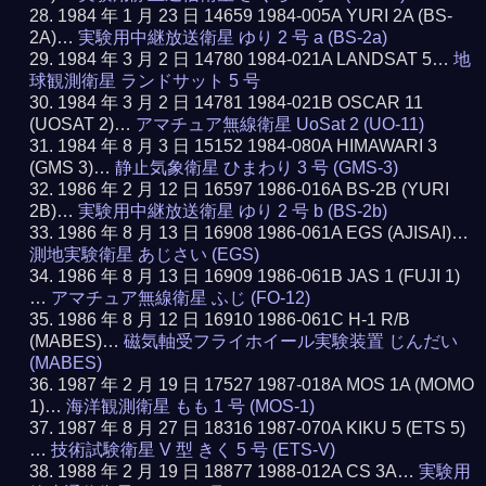
1984 年 1 月 23 日 14659 1984-005A YURI 2A (BS-
2A)…
実験用中継放送衛星 ゆり 2 号 a (BS-2a)
1984 年 3 月 2 日 14780 1984-021A LANDSAT 5…
地
球観測衛星 ランドサット 5 号
1984 年 3 月 2 日 14781 1984-021B OSCAR 11
(UOSAT 2)…
アマチュア無線衛星 UoSat 2 (UO-11)
1984 年 8 月 3 日 15152 1984-080A HIMAWARI 3
(GMS 3)…
静止気象衛星 ひまわり 3 号 (GMS-3)
1986 年 2 月 12 日 16597 1986-016A BS-2B (YURI
2B)…
実験用中継放送衛星 ゆり 2 号 b (BS-2b)
1986 年 8 月 13 日 16908 1986-061A EGS (AJISAI)…
測地実験衛星 あじさい (EGS)
1986 年 8 月 13 日 16909 1986-061B JAS 1 (FUJI 1)
…
アマチュア無線衛星 ふじ (FO-12)
1986 年 8 月 12 日 16910 1986-061C H-1 R/B
(MABES)…
磁気軸受フライホイール実験装置 じんだい
(MABES)
1987 年 2 月 19 日 17527 1987-018A MOS 1A (MOMO
1)…
海洋観測衛星 もも 1 号 (MOS-1)
1987 年 8 月 27 日 18316 1987-070A KIKU 5 (ETS 5)
…
技術試験衛星 V 型 きく 5 号 (ETS-V)
1988 年 2 月 19 日 18877 1988-012A CS 3A…
実験用