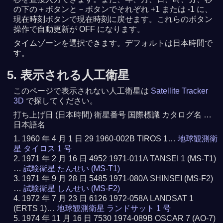
の下の＋ボタンと－ボタンでそれぞれ +1 または -1 に、
現在時刻ボタンで現在時刻に戻せます。これらのボタン
操作で自動更新が OFF になります。
タイムゾーンを選択できます。デフォルトは日本時間で
す。
5. 表示される人工衛星
このページで表示されない人工衛星は
Satellite Tracker
3D
で探してください。
打ち上げ日 (日本時間) 衛星番号 国際標識 カタログ名 …
日本語名
1960 年 4 月 1 日 29 1960-002B TIROS 1…
地球観測衛
星 タイロス 1 号
1971 年 2 月 16 日 4952 1971-011A TANSEI 1 (MS-T1)
…
試験衛星 たんせい (MS-T1)
1971 年 9 月 28 日 5485 1971-080A SHINSEI (MS-F2)
…
試験衛星 しんせい (MS-F2)
1972 年 7 月 23 日 6126 1972-058A LANDSAT 1
(ERTS 1)…
地球観測衛星 ランドサット 1 号
1974 年 11 月 16 日 7530 1974-089B OSCAR 7 (AO-7)