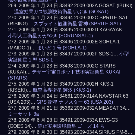
2009 年 1 月 23 日 33492 2009-002A GOSAT (IBUKI)
…
温室効果ガス観測技術衛星 いぶき (GOSAT)
2009 年 1 月 23 日 33494 2009-002C SPRITE-SAT
(RISING)…
スプライト観測衛星 雷神 (SPRITE-SAT)
2009 年 1 月 23 日 33495 2009-002D KAGAYAKI…
小型人工衛星 かがやき (SORUNSAT-1)
2009 年 1 月 23 日 33496 2009-002E SOHLA-1
(MAIDO-1)…
まいど 1 号 (SOHLA-1)
2009 年 1 月 23 日 33497 2009-002F SDS-1…
小型
実証衛星 1 型 SDS-1
2009 年 1 月 23 日 33498 2009-002G STARS
(KUKAI)…
テザー宇宙ロボット技術実証衛星 KUKAI
(STARS)
2009 年 1 月 23 日 33499 2009-002H KKS-1
(KISEKI)…
航空高専衛星 輝汐 (KKS-1)
2009 年 3 月 24 日 34661 2009-014A NAVSTAR 63
(USA 203)…
GPS 衛星 ナブスター 63 (USA 203)
2009 年 6 月 21 日 35362 2009-032A MEASAT 3A…
ミーサット 3a
2009 年 6 月 28 日 35491 2009-033A EWS-G3
(GOES 14)…
静止実用環境衛星 ゴーズ 14 号
2009 年 6 月 30 日 35493 2009-034A SIRIUS FM-5…