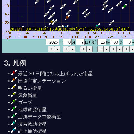
2026年 8月 7日(金)15時30分00秒[GMT] 61259.645833[MJD]
年
月
日(金)
時
分
3. 凡例
最近 30 日間に打ち上げられた衛星
国際宇宙ステーション
明るい衛星
気象衛星
ゴーズ
地球資源衛星
追跡データ中継衛星
捜索救助衛星
静止通信衛星