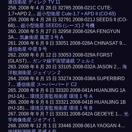
通信衛星 ディレク TV 11
2008 年 4 月 28 日 32785 2008-021C CUTE-
1.7+APD 2…
超小型衛星 Cute-1.7 + APD II (CO-65)
2008 年 4 月 28 日 32791 2008-021J SEEDS II (CO-
66)…
超小型衛星 SEEDS (シーズ) 2 号機
2008 年 5 月 27 日 32958 2008-026A FENGYUN
3A…
気象衛星 風雲 3 号 A
2008 年 6 月 9 日 33051 2008-028A CHINASAT 9…
通信衛星 中星 9 号
2008 年 6 月 12 日 33053 2008-029A FGRST
(GLAST)…
ガンマ線宇宙望遠鏡 フェルミ
2008 年 6 月 20 日 33105 2008-032A JASON 2…
海
洋観測衛星 ジェイソン 2
2008 年 8 月 15 日 33274 2008-038A SUPERBIRD
7…
通信衛星 スーパーバード C2
2008 年 9 月 6 日 33320 2008-041A HUANJING 1A
(HJ-1A)…
環境災害監視衛星 環境 1 号 A
2008 年 9 月 6 日 33321 2008-041B HUANJING 1B
(HJ-1B)…
環境災害監視衛星 環境 1 号 B
2008 年 9 月 7 日 33331 2008-042A GEOEYE 1…
光
学画像衛星 ジオアイ 1
2008 年 12 月 1 日 33446 2008-061A YAOGAN 4…
地球観測衛星 遥感 4 号