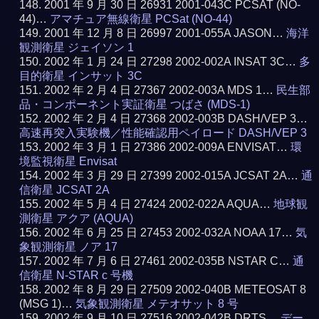
2001 年 9 月 30 日 26931 2001-043C PCSAT (NO-
44)…
アマチュア無線衛星 PCSat (NO-44)
2001 年 12 月 8 日 26997 2001-055A JASON…
海洋
観測衛星 ジェイソン 1
2002 年 1 月 24 日 27298 2002-002A INSAT 3C…
多
目的衛星 インサット 3C
2002 年 2 月 4 日 27367 2002-003A MDS 1…
民生部
品・コンポーネント実証衛星 つばさ (MDS-1)
2002 年 2 月 4 日 27368 2002-003B DASH/VEP 3…
高速再突入実験機／性能確認用ペイロード DASH/VEP 3
2002 年 3 月 1 日 27386 2002-009A ENVISAT…
環
境監視衛星 Envisat
2002 年 3 月 29 日 27399 2002-015A JCSAT 2A…
通
信衛星 JCSAT 2A
2002 年 5 月 4 日 27424 2002-022A AQUA…
地球観
測衛星 アクア (AQUA)
2002 年 6 月 25 日 27453 2002-032A NOAA 17…
気
象観測衛星 ノア 17
2002 年 7 月 6 日 27461 2002-035B NSTAR C…
通
信衛星 N-STAR c 号機
2002 年 8 月 29 日 27509 2002-040B METEOSAT 8
(MSG 1)…
気象観測衛星 メテオサット 8 号
2002 年 9 月 10 日 27516 2002-042B DRTS…
デー