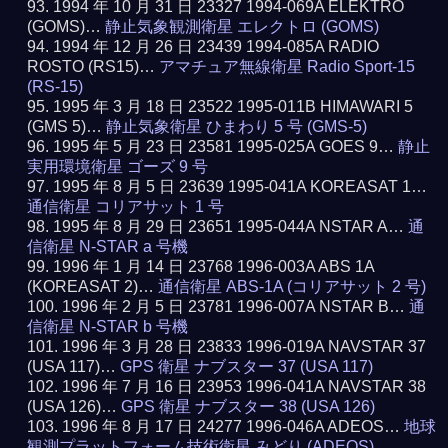
1994 年 10 月 31 日 23327 1994-069A ELEKTRO
(GOMS)…
静止気象観測衛星 エレクトロ (GOMS)
1994 年 12 月 26 日 23439 1994-085A RADIO
ROSTO (RS15)…
アマチュア無線衛星 Radio Sport-15
(RS-15)
1995 年 3 月 18 日 23522 1995-011B HIMAWARI 5
(GMS 5)…
静止気象衛星 ひまわり 5 号 (GMS-5)
1995 年 5 月 23 日 23581 1995-025A GOES 9…
静止
実用環境衛星 ゴーズ 9 号
1995 年 8 月 5 日 23639 1995-041A KOREASAT 1…
通信衛星 コリアサット 1 号
1995 年 8 月 29 日 23651 1995-044A NSTAR A…
通
信衛星 N-STAR a 号機
1996 年 1 月 14 日 23768 1996-003A ABS 1A
(KOREASAT 2)…
通信衛星 ABS-1A (コリアサット 2 号)
1996 年 2 月 5 日 23781 1996-007A NSTAR B…
通
信衛星 N-STAR b 号機
1996 年 3 月 28 日 23833 1996-019A NAVSTAR 37
(USA 117)…
GPS 衛星 ナブスター 37 (USA 117)
1996 年 7 月 16 日 23953 1996-041A NAVSTAR 38
(USA 126)…
GPS 衛星 ナブスター 38 (USA 126)
1996 年 8 月 17 日 24277 1996-046A ADEOS…
地球
観測プラットフォーム技術衛星 みどり (ADEOS)