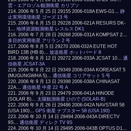
雲・エアロゾル観測衛星 カリプソ
2006 年 5 月 25 日 29155 2006-018A EWS-G1…
静
止実用環境衛星 ゴーズ 13 号
2006 年 6 月 15 日 29228 2006-021A RESURS DK-
1…
地球資源観測衛星 レスルス DK1
2006 年 7 月 28 日 29268 2006-031A KOMPSAT 2…
多目的実用衛星 アリラン 2 号
2006 年 8 月 5 日 29270 2006-032A EUTE HOT
BIRD 13B (HB 8)…
放送衛星 ホットバード 8
2006 年 8 月 12 日 29272 2006-033A JCSAT 10…
通
信衛星 JCSAT-3A
2006 年 8 月 22 日 29349 2006-034A KOREASAT 5
(MUGUNGWHA 5)…
通信衛星 コリアサット 5 号
2006 年 9 月 13 日 29398 2006-038A CHINASAT
22A…
通信衛星 中星 22 号 A
2006 年 9 月 23 日 29479 2006-041A HINODE
(SOLAR B)…
太陽観測衛星 ひので (SOLAR-B)
2006 年 9 月 26 日 29486 2006-042A NAVSTAR 58
(USA 190)…
GPS 衛星 ナブスター 58 (USA 190)
2006 年 10 月 14 日 29494 2006-043A DIRECTV
9S…
通信衛星 ディレク TV 9S
2006 年 10 月 14 日 29495 2006-043B OPTUS D1…