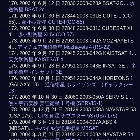
2003 年 6 月 12 日 27830 2003-028A BSAT-2C…
放
送衛星 BSAT-2c
2003 年 6 月 30 日 27844 2003-031E CUTE-1 (CO-
55)…
超小型衛星 CUTE-I (CO-55)
2003 年 6 月 30 日 27848 2003-031J CUBESAT XI
4…
超小型衛星 XI-IV (CO-57)
2003 年 9 月 27 日 27939 2003-042A MOZHAYETS
4…
アマチュア無線衛星 Mozhayets 4 (RS-22)
2003 年 9 月 27 日 27945 2003-042G KAISTSAT 4…
天文学衛星 KAISTSAT-4
2003 年 9 月 28 日 27951 2003-043E INSAT 3E…
多
目的衛星 インサット 3E
2003 年 10 月 1 日 27954 2003-044A HORIZONS 1
(GALAXY 13)…
通信衛星 ホライゾンズ 1 (ギャラクシー
13)
2003 年 10 月 30 日 28060 2003-050A SERVIS 1…
無人宇宙実験 実証衛星 1 号機 (SERVIS-1)
2003 年 12 月 21 日 28129 2003-058A NAVSTAR 53
(USA 175)…
GPS 衛星 ナブスター 53 (USA 175)
2004 年 3 月 13 日 28184 2004-007A ABS 4
(MBSAT)…
モバイル放送用衛星 MBSAT
2004 年 3 月 21 日 28190 2004-009A NAVSTAR 54