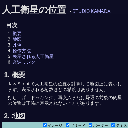
人工衛星の位置
-
STUDIO KAMADA
目次
概要
地図
凡例
操作方法
表示される人工衛星
関連リンク
1. 概要
JavaScript で人工衛星の位置を計算して地図上に表示し
ます。表示される桁数ほどの精度はありません。
打ち上げ、ドッキング、再突入または帰還の前後の衛星
の位置は正確に表示されないことがあります。
2. 地図
イメージ
グリッド
ボーダー
テキ