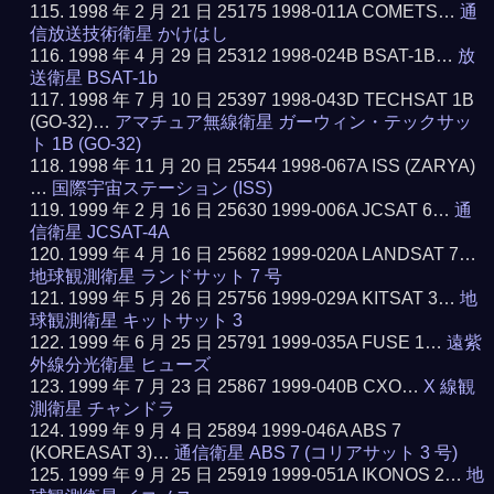
1998 年 2 月 21 日 25175 1998-011A COMETS…
通
信放送技術衛星 かけはし
1998 年 4 月 29 日 25312 1998-024B BSAT-1B…
放
送衛星 BSAT-1b
1998 年 7 月 10 日 25397 1998-043D TECHSAT 1B
(GO-32)…
アマチュア無線衛星 ガーウィン・テックサッ
ト 1B (GO-32)
1998 年 11 月 20 日 25544 1998-067A ISS (ZARYA)
…
国際宇宙ステーション (ISS)
1999 年 2 月 16 日 25630 1999-006A JCSAT 6…
通
信衛星 JCSAT-4A
1999 年 4 月 16 日 25682 1999-020A LANDSAT 7…
地球観測衛星 ランドサット 7 号
1999 年 5 月 26 日 25756 1999-029A KITSAT 3…
地
球観測衛星 キットサット 3
1999 年 6 月 25 日 25791 1999-035A FUSE 1…
遠紫
外線分光衛星 ヒューズ
1999 年 7 月 23 日 25867 1999-040B CXO…
X 線観
測衛星 チャンドラ
1999 年 9 月 4 日 25894 1999-046A ABS 7
(KOREASAT 3)…
通信衛星 ABS 7 (コリアサット 3 号)
1999 年 9 月 25 日 25919 1999-051A IKONOS 2…
地