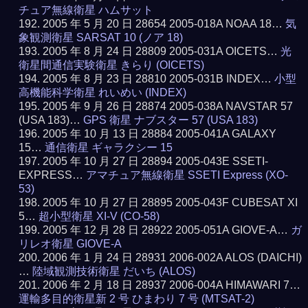
チュア無線衛星 ハムサット
2005 年 5 月 20 日 28654 2005-018A NOAA 18…
気
象観測衛星 SARSAT 10 (ノア 18)
2005 年 8 月 24 日 28809 2005-031A OICETS…
光
衛星間通信実験衛星 きらり (OICETS)
2005 年 8 月 23 日 28810 2005-031B INDEX…
小型
高機能科学衛星 れいめい (INDEX)
2005 年 9 月 26 日 28874 2005-038A NAVSTAR 57
(USA 183)…
GPS 衛星 ナブスター 57 (USA 183)
2005 年 10 月 13 日 28884 2005-041A GALAXY
15…
通信衛星 ギャラクシー 15
2005 年 10 月 27 日 28894 2005-043E SSETI-
EXPRESS…
アマチュア無線衛星 SSETI Express (XO-
53)
2005 年 10 月 27 日 28895 2005-043F CUBESAT XI
5…
超小型衛星 XI-V (CO-58)
2005 年 12 月 28 日 28922 2005-051A GIOVE-A…
ガ
リレオ衛星 GIOVE-A
2006 年 1 月 24 日 28931 2006-002A ALOS (DAICHI)
…
陸域観測技術衛星 だいち (ALOS)
2006 年 2 月 18 日 28937 2006-004A HIMAWARI 7…
運輸多目的衛星新 2 号 ひまわり 7 号 (MTSAT-2)