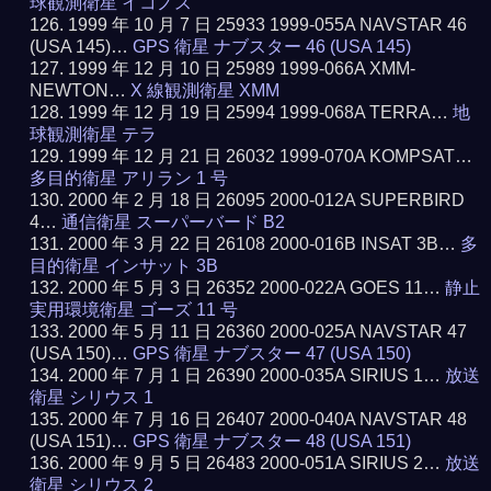
球観測衛星 イコノス
1999 年 10 月 7 日 25933 1999-055A NAVSTAR 46
(USA 145)…
GPS 衛星 ナブスター 46 (USA 145)
1999 年 12 月 10 日 25989 1999-066A XMM-
NEWTON…
X 線観測衛星 XMM
1999 年 12 月 19 日 25994 1999-068A TERRA…
地
球観測衛星 テラ
1999 年 12 月 21 日 26032 1999-070A KOMPSAT…
多目的衛星 アリラン 1 号
2000 年 2 月 18 日 26095 2000-012A SUPERBIRD
4…
通信衛星 スーパーバード B2
2000 年 3 月 22 日 26108 2000-016B INSAT 3B…
多
目的衛星 インサット 3B
2000 年 5 月 3 日 26352 2000-022A GOES 11…
静止
実用環境衛星 ゴーズ 11 号
2000 年 5 月 11 日 26360 2000-025A NAVSTAR 47
(USA 150)…
GPS 衛星 ナブスター 47 (USA 150)
2000 年 7 月 1 日 26390 2000-035A SIRIUS 1…
放送
衛星 シリウス 1
2000 年 7 月 16 日 26407 2000-040A NAVSTAR 48
(USA 151)…
GPS 衛星 ナブスター 48 (USA 151)
2000 年 9 月 5 日 26483 2000-051A SIRIUS 2…
放送
衛星 シリウス 2