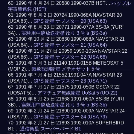
1990 年 4 月 24 日 20580 1990-037B HST…
ハッブル
宇宙望遠鏡 (HST)
1990 年 8 月 2 日 20724 1990-068A NAVSTAR 20
(USA 63)…
GPS 衛星 ナブスター 20 (USA 63)
1990 年 8 月 28 日 20771 1990-077A BS-3A (YURI
3A)…
実験用中継放送衛星 ゆり 3 号 a (BS-3a)
1990 年 10 月 2 日 20830 1990-088A NAVSTAR 21
(USA 64)…
GPS 衛星 ナブスター 21 (USA 64)
1990 年 11 月 27 日 20959 1990-103A NAVSTAR 22
(USA 66)…
GPS 衛星 ナブスター 22 (USA 66)
1991 年 3 月 3 日 21140 1991-015B METEOSAT 5
(MOP 2)…
気象観測衛星 メテオサット 5 号
1991 年 7 月 4 日 21552 1991-047A NAVSTAR 23
(USA 71)…
GPS 衛星 ナブスター 23 (USA 71)
1991 年 7 月 17 日 21575 1991-050B OSCAR 22
(UOSAT 5)…
アマチュア無線衛星 UoSat 5 (UO-22)
1991 年 8 月 25 日 21668 1991-060A BS-3B (YURI
3B)…
実験用中継放送衛星 ゆり 3 号 b (BS-3b)
1992 年 2 月 24 日 21890 1992-009A NAVSTAR 24
(USA 79)…
GPS 衛星 ナブスター 24 (USA 79)
1992 年 2 月 27 日 21893 1992-010A SUPERBIRD
B1…
通信衛星 スーパーバード B1