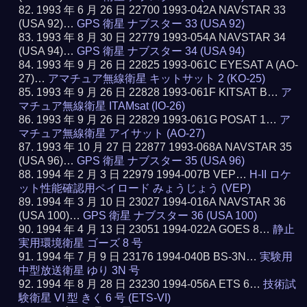
1993 年 6 月 26 日 22700 1993-042A NAVSTAR 33
(USA 92)…
GPS 衛星 ナブスター 33 (USA 92)
1993 年 8 月 30 日 22779 1993-054A NAVSTAR 34
(USA 94)…
GPS 衛星 ナブスター 34 (USA 94)
1993 年 9 月 26 日 22825 1993-061C EYESAT A (AO-
27)…
アマチュア無線衛星 キットサット 2 (KO-25)
1993 年 9 月 26 日 22828 1993-061F KITSAT B…
ア
マチュア無線衛星 ITAMsat (IO-26)
1993 年 9 月 26 日 22829 1993-061G POSAT 1…
ア
マチュア無線衛星 アイサット (AO-27)
1993 年 10 月 27 日 22877 1993-068A NAVSTAR 35
(USA 96)…
GPS 衛星 ナブスター 35 (USA 96)
1994 年 2 月 3 日 22979 1994-007B VEP…
H-II ロケ
ット性能確認用ペイロード みょうじょう (VEP)
1994 年 3 月 10 日 23027 1994-016A NAVSTAR 36
(USA 100)…
GPS 衛星 ナブスター 36 (USA 100)
1994 年 4 月 13 日 23051 1994-022A GOES 8…
静止
実用環境衛星 ゴーズ 8 号
1994 年 7 月 9 日 23176 1994-040B BS-3N…
実験用
中型放送衛星 ゆり 3N 号
1994 年 8 月 28 日 23230 1994-056A ETS 6…
技術試
験衛星 VI 型 きく 6 号 (ETS-VI)