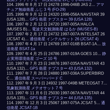
1996 年 8 月 17 日 24278 1996-046B JAS 2…
アマ
チュア無線衛星 ふじ 3 号 (FO-29)
1996 年 9 月 12 日 24320 1996-056A NAVSTAR 39
(USA 128)…
GPS 衛星 ナブスター 39 (USA 128)
1997 年 2 月 12 日 24720 1997-005A HALCA
(MUSES B)…
電波天文観測衛星 はるか (MUSES-B)
1997 年 2 月 17 日 24732 1997-007A INTELSAT 26
(JCSAT 4)…
通信衛星 インテルサット 26 (JCSAT 4)
1997 年 4 月 17 日 24769 1997-016B BSAT-1A…
放
送衛星 BSAT-1a
1997 年 4 月 25 日 24786 1997-019A GOES 10…
静
止実用環境衛星 ゴーズ 10 号
1997 年 7 月 23 日 24876 1997-035A NAVSTAR 43
(USA 132)…
GPS 衛星 ナブスター 43 (USA 132)
1997 年 7 月 28 日 24880 1997-036A SUPERBIRD
C…
通信衛星 スーパーバード C
1997 年 9 月 3 日 24932 1997-049B METEOSAT 7…
気象観測衛星 メテオサット 7 号
1997 年 11 月 6 日 25030 1997-067A NAVSTAR 44
(USA 135)…
GPS 衛星 ナブスター 44 (USA 135)
1997 年 12 月 3 日 25067 1997-075A JCSAT 5…
通
信衛星 JCSAT-1B