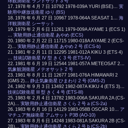
球観測衛星 ランドサット 3 号
1978 年 4 月 7 日 10792 1978-039A YURI (BSE)…
実
験用中継放送衛星 ゆり (BS)
1978 年 6 月 27 日 10967 1978-064A SEASAT 1…
海
洋観測衛星 シーサット
1979 年 2 月 6 日 11261 1979-009A AYAME 1 (ECS 1)
…
実験用静止通信衛星 あやめ (ECS)
1980 年 2 月 22 日 11715 1980-018A AYAME 2 (ECS-
2)…
実験用静止通信衛星 あやめ 2 号 (ECS-b)
1981 年 2 月 11 日 12295 1981-012A KIKU 3 (ETS 4)
…
技術試験衛星 IV 型 きく 3 号 (ETS-IV)
1981 年 6 月 19 日 12544 1981-057A METEOSAT 2…
気象観測衛星 メテオサット 2 号
1981 年 8 月 11 日 12677 1981-076A HIMAWARI 2
(GMS 2)…
静止気象衛星 ひまわり 2 号 (GMS-2)
1982 年 9 月 3 日 13492 1982-087A KIKU 4 (ETS 3)…
技術試験衛星 III 型 きく 4 号 (ETS-III)
1983 年 2 月 4 日 13782 1983-006A SAKURA 2A (CS-
2A)…
実験用静止通信衛星 さくら 2 号 a (CS-2a)
1983 年 6 月 16 日 14129 1983-058B OSCAR 10…
ア
マチュア無線衛星 アムサット P3B (AO-10)
1983 年 8 月 6 日 14248 1983-081A SAKURA 2B (CS-
2B)…
実験用静止通信衛星 さくら 2 号 b (CS-2b)