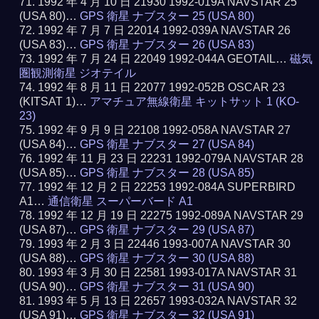
1992 年 4 月 10 日 21930 1992-019A NAVSTAR 25
(USA 80)…
GPS 衛星 ナブスター 25 (USA 80)
1992 年 7 月 7 日 22014 1992-039A NAVSTAR 26
(USA 83)…
GPS 衛星 ナブスター 26 (USA 83)
1992 年 7 月 24 日 22049 1992-044A GEOTAIL…
磁気
圏観測衛星 ジオテイル
1992 年 8 月 11 日 22077 1992-052B OSCAR 23
(KITSAT 1)…
アマチュア無線衛星 キットサット 1 (KO-
23)
1992 年 9 月 9 日 22108 1992-058A NAVSTAR 27
(USA 84)…
GPS 衛星 ナブスター 27 (USA 84)
1992 年 11 月 23 日 22231 1992-079A NAVSTAR 28
(USA 85)…
GPS 衛星 ナブスター 28 (USA 85)
1992 年 12 月 2 日 22253 1992-084A SUPERBIRD
A1…
通信衛星 スーパーバード A1
1992 年 12 月 19 日 22275 1992-089A NAVSTAR 29
(USA 87)…
GPS 衛星 ナブスター 29 (USA 87)
1993 年 2 月 3 日 22446 1993-007A NAVSTAR 30
(USA 88)…
GPS 衛星 ナブスター 30 (USA 88)
1993 年 3 月 30 日 22581 1993-017A NAVSTAR 31
(USA 90)…
GPS 衛星 ナブスター 31 (USA 90)
1993 年 5 月 13 日 22657 1993-032A NAVSTAR 32
(USA 91)…
GPS 衛星 ナブスター 32 (USA 91)