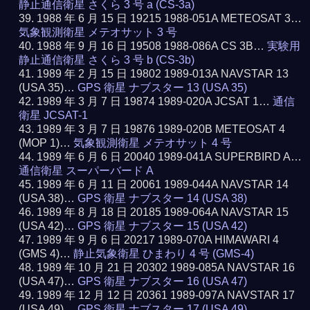
静止通信衛星 さくら 3 号 a (CS-3a)
1988 年 6 月 15 日 19215 1988-051A METEOSAT 3…
気象観測衛星 メテオサット 3 号
1988 年 9 月 16 日 19508 1988-086A CS 3B…
実験用
静止通信衛星 さくら 3 号 b (CS-3b)
1989 年 2 月 15 日 19802 1989-013A NAVSTAR 13
(USA 35)…
GPS 衛星 ナブスター 13 (USA 35)
1989 年 3 月 7 日 19874 1989-020A JCSAT 1…
通信
衛星 JCSAT-1
1989 年 3 月 7 日 19876 1989-020B METEOSAT 4
(MOP 1)…
気象観測衛星 メテオサット 4 号
1989 年 6 月 6 日 20040 1989-041A SUPERBIRD A…
通信衛星 スーパーバード A
1989 年 6 月 11 日 20061 1989-044A NAVSTAR 14
(USA 38)…
GPS 衛星 ナブスター 14 (USA 38)
1989 年 8 月 18 日 20185 1989-064A NAVSTAR 15
(USA 42)…
GPS 衛星 ナブスター 15 (USA 42)
1989 年 9 月 6 日 20217 1989-070A HIMAWARI 4
(GMS 4)…
静止気象衛星 ひまわり 4 号 (GMS-4)
1989 年 10 月 21 日 20302 1989-085A NAVSTAR 16
(USA 47)…
GPS 衛星 ナブスター 16 (USA 47)
1989 年 12 月 12 日 20361 1989-097A NAVSTAR 17
(USA 49)…
GPS 衛星 ナブスター 17 (USA 49)