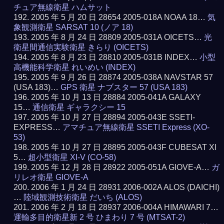
チュア無線衛星 ハムサット
2005 年 5 月 20 日 28654 2005-018A NOAA 18…
気
象観測衛星 SARSAT 10 (ノア 18)
2005 年 8 月 24 日 28809 2005-031A OICETS…
光
衛星間通信実験衛星 きらり (OICETS)
2005 年 8 月 23 日 28810 2005-031B INDEX…
小型
高機能科学衛星 れいめい (INDEX)
2005 年 9 月 26 日 28874 2005-038A NAVSTAR 57
(USA 183)…
GPS 衛星 ナブスター 57 (USA 183)
2005 年 10 月 13 日 28884 2005-041A GALAXY
15…
通信衛星 ギャラクシー 15
2005 年 10 月 27 日 28894 2005-043E SSETI-
EXPRESS…
アマチュア無線衛星 SSETI Express (XO-
53)
2005 年 10 月 27 日 28895 2005-043F CUBESAT XI
5…
超小型衛星 XI-V (CO-58)
2005 年 12 月 28 日 28922 2005-051A GIOVE-A…
ガ
リレオ衛星 GIOVE-A
2006 年 1 月 24 日 28931 2006-002A ALOS (DAICHI)
…
陸域観測技術衛星 だいち (ALOS)
2006 年 2 月 18 日 28937 2006-004A HIMAWARI 7…
運輸多目的衛星新 2 号 ひまわり 7 号 (MTSAT-2)