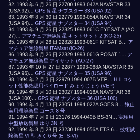
1993 年 6 月 26 日 22700 1993-042A NAVSTAR 33
(USA 92)…
GPS 衛星 ナブスター 33 (USA 92)
1993 年 8 月 30 日 22779 1993-054A NAVSTAR 34
(USA 94)…
GPS 衛星 ナブスター 34 (USA 94)
1993 年 9 月 26 日 22825 1993-061C EYESAT A (AO-
27)…
アマチュア無線衛星 キットサット 2 (KO-25)
1993 年 9 月 26 日 22828 1993-061F KITSAT B…
ア
マチュア無線衛星 ITAMsat (IO-26)
1993 年 9 月 26 日 22829 1993-061G POSAT 1…
ア
マチュア無線衛星 アイサット (AO-27)
1993 年 10 月 27 日 22877 1993-068A NAVSTAR 35
(USA 96)…
GPS 衛星 ナブスター 35 (USA 96)
1994 年 2 月 3 日 22979 1994-007B VEP…
H-II ロケ
ット性能確認用ペイロード みょうじょう (VEP)
1994 年 3 月 10 日 23027 1994-016A NAVSTAR 36
(USA 100)…
GPS 衛星 ナブスター 36 (USA 100)
1994 年 4 月 13 日 23051 1994-022A GOES 8…
静止
実用環境衛星 ゴーズ 8 号
1994 年 7 月 9 日 23176 1994-040B BS-3N…
実験用
中型放送衛星 ゆり 3N 号
1994 年 8 月 28 日 23230 1994-056A ETS 6…
技術試
験衛星 VI 型 きく 6 号 (ETS-VI)