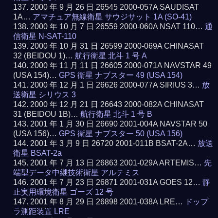
2000 年 9 月 26 日 26545 2000-057A SAUDISAT
1A…
アマチュア無線衛星 サウジサット 1A (SO-41)
2000 年 10 月 7 日 26559 2000-060A NSAT 110…
通
信衛星 N-SAT-110
2000 年 10 月 31 日 26599 2000-069A CHINASAT
32 (BEIDOU 1)…
航行衛星 北斗 1 号 A
2000 年 11 月 11 日 26605 2000-071A NAVSTAR 49
(USA 154)…
GPS 衛星 ナブスター 49 (USA 154)
2000 年 12 月 1 日 26626 2000-077A SIRIUS 3…
放
送衛星 シリウス 3
2000 年 12 月 21 日 26643 2000-082A CHINASAT
31 (BEIDOU 1B)…
航行衛星 北斗 1 号 B
2001 年 1 月 30 日 26690 2001-004A NAVSTAR 50
(USA 156)…
GPS 衛星 ナブスター 50 (USA 156)
2001 年 3 月 9 日 26720 2001-011B BSAT-2A…
放送
衛星 BSAT-2a
2001 年 7 月 13 日 26863 2001-029A ARTEMIS…
先
端型データ中継技術衛星 アルテミス
2001 年 7 月 23 日 26871 2001-031A GOES 12…
静
止実用環境衛星 ゴーズ 12 号
2001 年 8 月 29 日 26898 2001-038A LRE…
ドップ
ラ測距装置 LRE