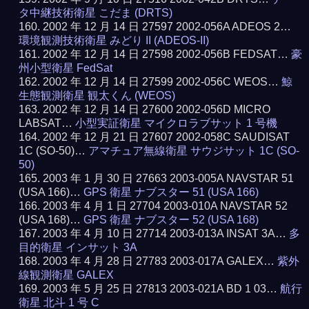
タ中継技術衛星 こだま (DRTS)
2002 年 12 月 14 日 27597 2002-056A ADEOS 2…
環境観測技術衛星 みどり II (ADEOS-II)
2002 年 12 月 14 日 27598 2002-056B FEDSAT…
豪
州小型衛星 FedSat
2002 年 12 月 14 日 27599 2002-056C WEOS…
鯨
生態観測衛星 観太くん (WEOS)
2002 年 12 月 14 日 27600 2002-056D MICRO
LABSAT…
小型実証衛星 マイクロラブサット 1 号機
2002 年 12 月 21 日 27607 2002-058C SAUDISAT
1C (SO-50)…
アマチュア無線衛星 サウジサット 1C (SO-
50)
2003 年 1 月 30 日 27663 2003-005A NAVSTAR 51
(USA 166)…
GPS 衛星 ナブスター 51 (USA 166)
2003 年 4 月 1 日 27704 2003-010A NAVSTAR 52
(USA 168)…
GPS 衛星 ナブスター 52 (USA 168)
2003 年 4 月 10 日 27714 2003-013A INSAT 3A…
多
目的衛星 インサット 3A
2003 年 4 月 28 日 27783 2003-017A GALEX…
紫外
線観測衛星 GALEX
2003 年 5 月 25 日 27813 2003-021A BD 1 03…
航行
衛星 北斗 1 号 C