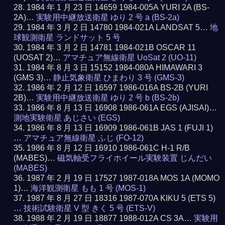
1984 年 1 月 23 日 14659 1984-005A YURI 2A (BS-
2A)…
実験用中継放送衛星 ゆり 2 号 a (BS-2a)
1984 年 3 月 2 日 14780 1984-021A LANDSAT 5…
地
球観測衛星 ランドサット 5 号
1984 年 3 月 2 日 14781 1984-021B OSCAR 11
(UOSAT 2)…
アマチュア無線衛星 UoSat 2 (UO-11)
1984 年 8 月 3 日 15152 1984-080A HIMAWARI 3
(GMS 3)…
静止気象衛星 ひまわり 3 号 (GMS-3)
1986 年 2 月 12 日 16597 1986-016A BS-2B (YURI
2B)…
実験用中継放送衛星 ゆり 2 号 b (BS-2b)
1986 年 8 月 13 日 16908 1986-061A EGS (AJISAI)…
測地実験衛星 あじさい (EGS)
1986 年 8 月 13 日 16909 1986-061B JAS 1 (FUJI 1)
…
アマチュア無線衛星 ふじ (FO-12)
1986 年 8 月 12 日 16910 1986-061C H-1 R/B
(MABES)…
磁気軸受フライホイール実験装置 じんだい
(MABES)
1987 年 2 月 19 日 17527 1987-018A MOS 1A (MOMO
1)…
海洋観測衛星 もも 1 号 (MOS-1)
1987 年 8 月 27 日 18316 1987-070A KIKU 5 (ETS 5)
…
技術試験衛星 V 型 きく 5 号 (ETS-V)
1988 年 2 月 19 日 18877 1988-012A CS 3A…
実験用