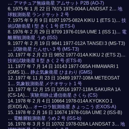
…
アマチュア無線衛星 アムサット P2B (AO-7)
1975 年 1 月 22 日 7615 1975-004A LANDSAT 2…
地
球観測衛星 ランドサット 2 号
1975 年 9 月 9 日 8197 1975-082A KIKU 1 (ETS 1)…
技
術試験衛星 I 型 きく 1 号 (ETS-I)
1976 年 2 月 29 日 8709 1976-019A UME 1 (ISS 1)…
電
離層観測衛星 うめ (ISS)
1977 年 2 月 19 日 9841 1977-012A TANSEI 3 (MS-T3)
…
試験衛星 たんせい 3 号 (MS-T3)
1977 年 2 月 23 日 9852 1977-014A KIKU 2 (ETS 2)…
技術試験衛星 II 型 きく 2 号 (ETS-II)
1977 年 7 月 14 日 10143 1977-065A HIMAWARI 1
(GMS 1)…
静止気象衛星 ひまわり (GMS)
1977 年 11 月 23 日 10489 1977-108A METEOSAT
1…
気象観測衛星 メテオサット 1 号
1977 年 12 月 15 日 10516 1977-118A SAKURA 1A
(CS-1A)…
実験用静止通信衛星 さくら (CS)
1978 年 2 月 4 日 10664 1978-014A KYOKKO 1
(EXOS A)…
オーロラ観測衛星 きょっこう (EXOS-A)
1978 年 2 月 16 日 10674 1978-018A UME 2 (ISS-B)
…
電離層観測衛星 うめ 2 号 (ISS-b)
1978 年 3 月 5 日 10702 1978-026A LANDSAT 3…
地