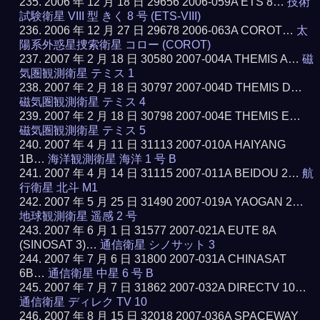
2006 年 12 月 18 日 29656 2006-059A ETS 8…
技術
試験衛星 VIII 型 きく 8 号 (ETS-VIII)
2006 年 12 月 27 日 29678 2006-063A COROT…
太
陽系外惑星捜索衛星 コロー (COROT)
2007 年 2 月 18 日 30580 2007-004A THEMIS A…
磁
気圏観測衛星 テミス 1
2007 年 2 月 18 日 30797 2007-004D THEMIS D…
磁気圏観測衛星 テミス 4
2007 年 2 月 18 日 30798 2007-004E THEMIS E…
磁気圏観測衛星 テミス 5
2007 年 4 月 11 日 31113 2007-010A HAIYANG
1B…
海洋観測衛星 海洋 1 号 B
2007 年 4 月 14 日 31115 2007-011A BEIDOU 2…
航
行衛星 北斗 M1
2007 年 5 月 25 日 31490 2007-019A YAOGAN 2…
地球観測衛星 遥感 2 号
2007 年 6 月 1 日 31577 2007-021A EUTE 8A
(SINOSAT 3)…
通信衛星 シノサット 3
2007 年 7 月 6 日 31800 2007-031A CHINASAT
6B…
通信衛星 中星 6 号 B
2007 年 7 月 7 日 31862 2007-032A DIRECTV 10…
通信衛星 ディレク TV 10
2007 年 8 月 15 日 32018 2007-036A SPACEWAY