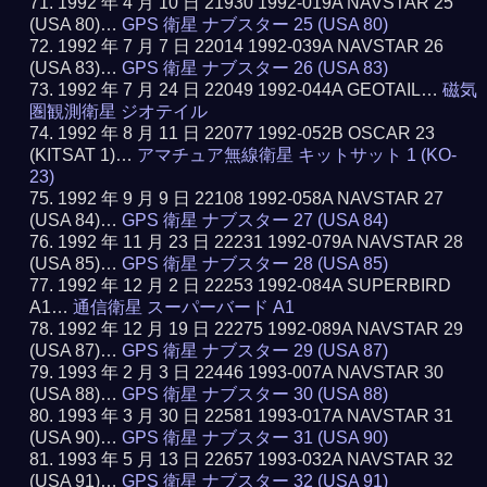
1992 年 4 月 10 日 21930 1992-019A NAVSTAR 25
(USA 80)…
GPS 衛星 ナブスター 25 (USA 80)
1992 年 7 月 7 日 22014 1992-039A NAVSTAR 26
(USA 83)…
GPS 衛星 ナブスター 26 (USA 83)
1992 年 7 月 24 日 22049 1992-044A GEOTAIL…
磁気
圏観測衛星 ジオテイル
1992 年 8 月 11 日 22077 1992-052B OSCAR 23
(KITSAT 1)…
アマチュア無線衛星 キットサット 1 (KO-
23)
1992 年 9 月 9 日 22108 1992-058A NAVSTAR 27
(USA 84)…
GPS 衛星 ナブスター 27 (USA 84)
1992 年 11 月 23 日 22231 1992-079A NAVSTAR 28
(USA 85)…
GPS 衛星 ナブスター 28 (USA 85)
1992 年 12 月 2 日 22253 1992-084A SUPERBIRD
A1…
通信衛星 スーパーバード A1
1992 年 12 月 19 日 22275 1992-089A NAVSTAR 29
(USA 87)…
GPS 衛星 ナブスター 29 (USA 87)
1993 年 2 月 3 日 22446 1993-007A NAVSTAR 30
(USA 88)…
GPS 衛星 ナブスター 30 (USA 88)
1993 年 3 月 30 日 22581 1993-017A NAVSTAR 31
(USA 90)…
GPS 衛星 ナブスター 31 (USA 90)
1993 年 5 月 13 日 22657 1993-032A NAVSTAR 32
(USA 91)…
GPS 衛星 ナブスター 32 (USA 91)