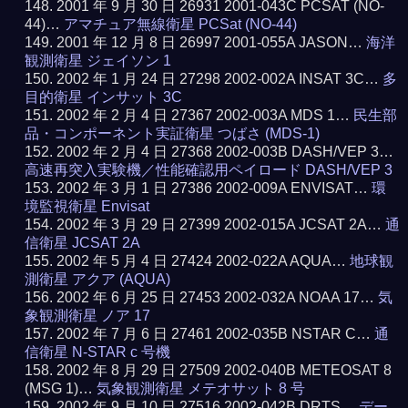
2001 年 9 月 30 日 26931 2001-043C PCSAT (NO-
44)…
アマチュア無線衛星 PCSat (NO-44)
2001 年 12 月 8 日 26997 2001-055A JASON…
海洋
観測衛星 ジェイソン 1
2002 年 1 月 24 日 27298 2002-002A INSAT 3C…
多
目的衛星 インサット 3C
2002 年 2 月 4 日 27367 2002-003A MDS 1…
民生部
品・コンポーネント実証衛星 つばさ (MDS-1)
2002 年 2 月 4 日 27368 2002-003B DASH/VEP 3…
高速再突入実験機／性能確認用ペイロード DASH/VEP 3
2002 年 3 月 1 日 27386 2002-009A ENVISAT…
環
境監視衛星 Envisat
2002 年 3 月 29 日 27399 2002-015A JCSAT 2A…
通
信衛星 JCSAT 2A
2002 年 5 月 4 日 27424 2002-022A AQUA…
地球観
測衛星 アクア (AQUA)
2002 年 6 月 25 日 27453 2002-032A NOAA 17…
気
象観測衛星 ノア 17
2002 年 7 月 6 日 27461 2002-035B NSTAR C…
通
信衛星 N-STAR c 号機
2002 年 8 月 29 日 27509 2002-040B METEOSAT 8
(MSG 1)…
気象観測衛星 メテオサット 8 号
2002 年 9 月 10 日 27516 2002-042B DRTS…
デー