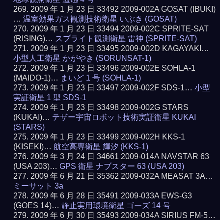
2009 年 1 月 23 日 33492 2009-002A GOSAT (IBUKI)
…
温室効果ガス観測技術衛星 いぶき (GOSAT)
2009 年 1 月 23 日 33494 2009-002C SPRITE-SAT
(RISING)…
スプライト観測衛星 雷神 (SPRITE-SAT)
2009 年 1 月 23 日 33495 2009-002D KAGAYAKI…
小型人工衛星 かがやき (SORUNSAT-1)
2009 年 1 月 23 日 33496 2009-002E SOHLA-1
(MAIDO-1)…
まいど 1 号 (SOHLA-1)
2009 年 1 月 23 日 33497 2009-002F SDS-1…
小型
実証衛星 1 型 SDS-1
2009 年 1 月 23 日 33498 2009-002G STARS
(KUKAI)…
テザー宇宙ロボット技術実証衛星 KUKAI
(STARS)
2009 年 1 月 23 日 33499 2009-002H KKS-1
(KISEKI)…
航空高専衛星 輝汐 (KKS-1)
2009 年 3 月 24 日 34661 2009-014A NAVSTAR 63
(USA 203)…
GPS 衛星 ナブスター 63 (USA 203)
2009 年 6 月 21 日 35362 2009-032A MEASAT 3A…
ミーサット 3a
2009 年 6 月 28 日 35491 2009-033A EWS-G3
(GOES 14)…
静止実用環境衛星 ゴーズ 14 号
2009 年 6 月 30 日 35493 2009-034A SIRIUS FM-5…