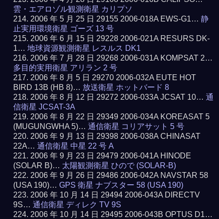
雲・エアロゾル観測衛星 カリプソ
2006 年 5 月 25 日 29155 2006-018A EWS-G1…
静
止実用環境衛星 ゴーズ 13 号
2006 年 6 月 15 日 29228 2006-021A RESURS DK-
1…
地球資源観測衛星 レスルス DK1
2006 年 7 月 28 日 29268 2006-031A KOMPSAT 2…
多目的実用衛星 アリラン 2 号
2006 年 8 月 5 日 29270 2006-032A EUTE HOT
BIRD 13B (HB 8)…
放送衛星 ホットバード 8
2006 年 8 月 12 日 29272 2006-033A JCSAT 10…
通
信衛星 JCSAT-3A
2006 年 8 月 22 日 29349 2006-034A KOREASAT 5
(MUGUNGWHA 5)…
通信衛星 コリアサット 5 号
2006 年 9 月 13 日 29398 2006-038A CHINASAT
22A…
通信衛星 中星 22 号 A
2006 年 9 月 23 日 29479 2006-041A HINODE
(SOLAR B)…
太陽観測衛星 ひので (SOLAR-B)
2006 年 9 月 26 日 29486 2006-042A NAVSTAR 58
(USA 190)…
GPS 衛星 ナブスター 58 (USA 190)
2006 年 10 月 14 日 29494 2006-043A DIRECTV
9S…
通信衛星 ディレク TV 9S
2006 年 10 月 14 日 29495 2006-043B OPTUS D1…