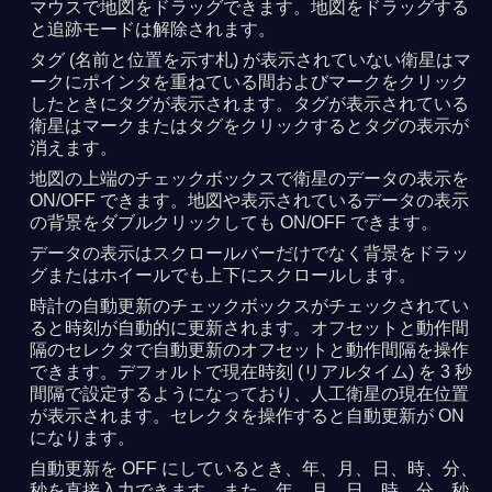
マウスで地図をドラッグできます。地図をドラッグする
と追跡モードは解除されます。
タグ (名前と位置を示す札) が表示されていない衛星はマ
ークにポインタを重ねている間およびマークをクリック
したときにタグが表示されます。タグが表示されている
衛星はマークまたはタグをクリックするとタグの表示が
消えます。
地図の上端のチェックボックスで衛星のデータの表示を
ON/OFF できます。地図や表示されているデータの表示
の背景をダブルクリックしても ON/OFF できます。
データの表示はスクロールバーだけでなく背景をドラッ
グまたはホイールでも上下にスクロールします。
時計の自動更新のチェックボックスがチェックされてい
ると時刻が自動的に更新されます。オフセットと動作間
隔のセレクタで自動更新のオフセットと動作間隔を操作
できます。デフォルトで現在時刻 (リアルタイム) を 3 秒
間隔で設定するようになっており、人工衛星の現在位置
が表示されます。セレクタを操作すると自動更新が ON
になります。
自動更新を OFF にしているとき、年、月、日、時、分、
秒を直接入力できます。また、年、月、日、時、分、秒