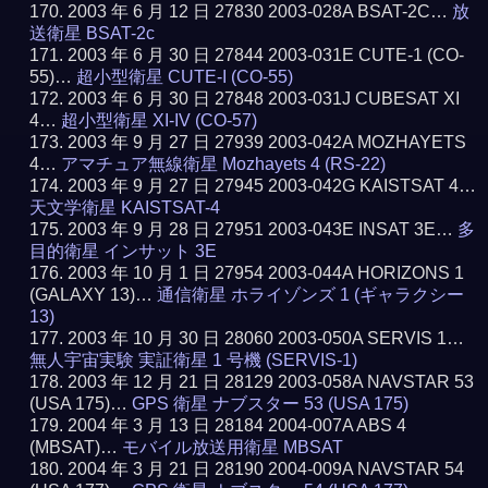
2003 年 6 月 12 日 27830 2003-028A BSAT-2C…
放
送衛星 BSAT-2c
2003 年 6 月 30 日 27844 2003-031E CUTE-1 (CO-
55)…
超小型衛星 CUTE-I (CO-55)
2003 年 6 月 30 日 27848 2003-031J CUBESAT XI
4…
超小型衛星 XI-IV (CO-57)
2003 年 9 月 27 日 27939 2003-042A MOZHAYETS
4…
アマチュア無線衛星 Mozhayets 4 (RS-22)
2003 年 9 月 27 日 27945 2003-042G KAISTSAT 4…
天文学衛星 KAISTSAT-4
2003 年 9 月 28 日 27951 2003-043E INSAT 3E…
多
目的衛星 インサット 3E
2003 年 10 月 1 日 27954 2003-044A HORIZONS 1
(GALAXY 13)…
通信衛星 ホライゾンズ 1 (ギャラクシー
13)
2003 年 10 月 30 日 28060 2003-050A SERVIS 1…
無人宇宙実験 実証衛星 1 号機 (SERVIS-1)
2003 年 12 月 21 日 28129 2003-058A NAVSTAR 53
(USA 175)…
GPS 衛星 ナブスター 53 (USA 175)
2004 年 3 月 13 日 28184 2004-007A ABS 4
(MBSAT)…
モバイル放送用衛星 MBSAT
2004 年 3 月 21 日 28190 2004-009A NAVSTAR 54