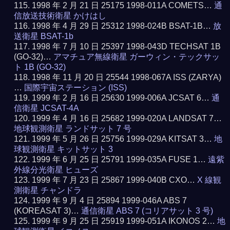
1998 年 2 月 21 日 25175 1998-011A COMETS…
通
信放送技術衛星 かけはし
1998 年 4 月 29 日 25312 1998-024B BSAT-1B…
放
送衛星 BSAT-1b
1998 年 7 月 10 日 25397 1998-043D TECHSAT 1B
(GO-32)…
アマチュア無線衛星 ガーウィン・テックサッ
ト 1B (GO-32)
1998 年 11 月 20 日 25544 1998-067A ISS (ZARYA)
…
国際宇宙ステーション (ISS)
1999 年 2 月 16 日 25630 1999-006A JCSAT 6…
通
信衛星 JCSAT-4A
1999 年 4 月 16 日 25682 1999-020A LANDSAT 7…
地球観測衛星 ランドサット 7 号
1999 年 5 月 26 日 25756 1999-029A KITSAT 3…
地
球観測衛星 キットサット 3
1999 年 6 月 25 日 25791 1999-035A FUSE 1…
遠紫
外線分光衛星 ヒューズ
1999 年 7 月 23 日 25867 1999-040B CXO…
X 線観
測衛星 チャンドラ
1999 年 9 月 4 日 25894 1999-046A ABS 7
(KOREASAT 3)…
通信衛星 ABS 7 (コリアサット 3 号)
1999 年 9 月 25 日 25919 1999-051A IKONOS 2…
地