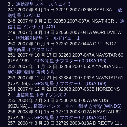
3…
通信衛星 スペースウェイ 3
2007 年 8 月 15 日 32019 2007-036B BSAT-3A…
放
送衛星 BSAT-3a
2007 年 9 月 2 日 32050 2007-037A INSAT 4CR…
通
信衛星 インサット 4CR
2007 年 9 月 19 日 32060 2007-041A WORLDVIEW
1…
地球観測衛星 ワールドビュー 1
2007 年 10 月 6 日 32252 2007-044A OPTUS D2…
通信衛星 オプタス D2
2007 年 10 月 17 日 32260 2007-047A NAVSTAR 60
(USA 196)…
GPS 衛星 ナブスター 60 (USA 196)
2007 年 11 月 12 日 32289 2007-055A YAOGAN 3…
地球観測衛星 遥感 3 号
2007 年 12 月 21 日 32384 2007-062A NAVSTAR 61
(USA 199)…
GPS 衛星 ナブスター 61 (USA 199)
2007 年 12 月 21 日 32388 2007-063B HORIZONS
2…
通信衛星 ホライゾンズ 2
2008 年 2 月 23 日 32500 2008-007A WINDS
(KIZUNA)…
超高速インターネット衛星 きずな (WINDS)
2008 年 3 月 15 日 32711 2008-012A NAVSTAR 62
(USA 201)…
GPS 衛星 ナブスター 62 (USA 201)
2008 年 3 月 20 日 32729 2008-013A DIRECTV 11…