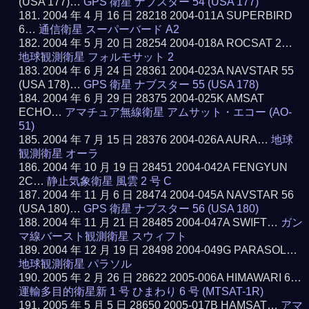
(USA 177)…
GPS 衛星 ナブスター 54 (USA 177)
2004 年 4 月 16 日 28218 2004-011A SUPERBIRD
6…
通信衛星 スーパーバード A2
2004 年 5 月 20 日 28254 2004-018A ROCSAT 2…
地球観測衛星 フォルモサット 2
2004 年 6 月 24 日 28361 2004-023A NAVSTAR 55
(USA 178)…
GPS 衛星 ナブスター 55 (USA 178)
2004 年 6 月 29 日 28375 2004-025K AMSAT
ECHO…
アマチュア無線衛星 アムサット・エコー (AO-
51)
2004 年 7 月 15 日 28376 2004-026A AURA…
地球
観測衛星 オーラ
2004 年 10 月 19 日 28451 2004-042A FENGYUN
2C…
静止気象衛星 風雲 2 号 C
2004 年 11 月 6 日 28474 2004-045A NAVSTAR 56
(USA 180)…
GPS 衛星 ナブスター 56 (USA 180)
2004 年 11 月 21 日 28485 2004-047A SWIFT…
ガン
マ線バースト観測衛星 スウィフト
2004 年 12 月 19 日 28498 2004-049G PARASOL…
地球観測衛星 パラソル
2005 年 2 月 26 日 28622 2005-006A HIMAWARI 6…
運輸多目的衛星新 1 号 ひまわり 6 号 (MTSAT-1R)
2005 年 5 月 5 日 28650 2005-017B HAMSAT…
アマ