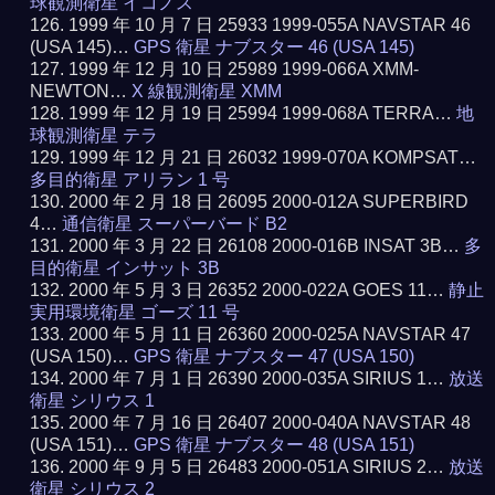
球観測衛星 イコノス
1999 年 10 月 7 日 25933 1999-055A NAVSTAR 46
(USA 145)…
GPS 衛星 ナブスター 46 (USA 145)
1999 年 12 月 10 日 25989 1999-066A XMM-
NEWTON…
X 線観測衛星 XMM
1999 年 12 月 19 日 25994 1999-068A TERRA…
地
球観測衛星 テラ
1999 年 12 月 21 日 26032 1999-070A KOMPSAT…
多目的衛星 アリラン 1 号
2000 年 2 月 18 日 26095 2000-012A SUPERBIRD
4…
通信衛星 スーパーバード B2
2000 年 3 月 22 日 26108 2000-016B INSAT 3B…
多
目的衛星 インサット 3B
2000 年 5 月 3 日 26352 2000-022A GOES 11…
静止
実用環境衛星 ゴーズ 11 号
2000 年 5 月 11 日 26360 2000-025A NAVSTAR 47
(USA 150)…
GPS 衛星 ナブスター 47 (USA 150)
2000 年 7 月 1 日 26390 2000-035A SIRIUS 1…
放送
衛星 シリウス 1
2000 年 7 月 16 日 26407 2000-040A NAVSTAR 48
(USA 151)…
GPS 衛星 ナブスター 48 (USA 151)
2000 年 9 月 5 日 26483 2000-051A SIRIUS 2…
放送
衛星 シリウス 2