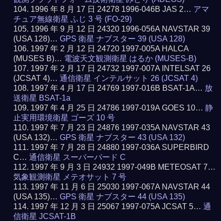
1996 年 8 月 17 日 24278 1996-046B JAS 2…
アマ
チュア無線衛星 ふじ 3 号 (FO-29)
1996 年 9 月 12 日 24320 1996-056A NAVSTAR 39
(USA 128)…
GPS 衛星 ナブスター 39 (USA 128)
1997 年 2 月 12 日 24720 1997-005A HALCA
(MUSES B)…
電波天文観測衛星 はるか (MUSES-B)
1997 年 2 月 17 日 24732 1997-007A INTELSAT 26
(JCSAT 4)…
通信衛星 インテルサット 26 (JCSAT 4)
1997 年 4 月 17 日 24769 1997-016B BSAT-1A…
放
送衛星 BSAT-1a
1997 年 4 月 25 日 24786 1997-019A GOES 10…
静
止実用環境衛星 ゴーズ 10 号
1997 年 7 月 23 日 24876 1997-035A NAVSTAR 43
(USA 132)…
GPS 衛星 ナブスター 43 (USA 132)
1997 年 7 月 28 日 24880 1997-036A SUPERBIRD
C…
通信衛星 スーパーバード C
1997 年 9 月 3 日 24932 1997-049B METEOSAT 7…
気象観測衛星 メテオサット 7 号
1997 年 11 月 6 日 25030 1997-067A NAVSTAR 44
(USA 135)…
GPS 衛星 ナブスター 44 (USA 135)
1997 年 12 月 3 日 25067 1997-075A JCSAT 5…
通
信衛星 JCSAT-1B