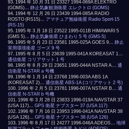
1994 年 10 月 31 日 23327 1994-069A ELEKTRO
(GOMS)…
静止気象観測衛星 エレクトロ (GOMS)
1994 年 12 月 26 日 23439 1994-085A RADIO
ROSTO (RS15)…
アマチュア無線衛星 Radio Sport-15
(RS-15)
1995 年 3 月 18 日 23522 1995-011B HIMAWARI 5
(GMS 5)…
静止気象衛星 ひまわり 5 号 (GMS-5)
1995 年 5 月 23 日 23581 1995-025A GOES 9…
静止
実用環境衛星 ゴーズ 9 号
1995 年 8 月 5 日 23639 1995-041A KOREASAT 1…
通信衛星 コリアサット 1 号
1995 年 8 月 29 日 23651 1995-044A NSTAR A…
通
信衛星 N-STAR a 号機
1996 年 1 月 14 日 23768 1996-003A ABS 1A
(KOREASAT 2)…
通信衛星 ABS-1A (コリアサット 2 号)
1996 年 2 月 5 日 23781 1996-007A NSTAR B…
通
信衛星 N-STAR b 号機
1996 年 3 月 28 日 23833 1996-019A NAVSTAR 37
(USA 117)…
GPS 衛星 ナブスター 37 (USA 117)
1996 年 7 月 16 日 23953 1996-041A NAVSTAR 38
(USA 126)…
GPS 衛星 ナブスター 38 (USA 126)
1996 年 8 月 17 日 24277 1996-046A ADEOS…
地球
観測プラットフォーム技術衛星 みどり (ADEOS)