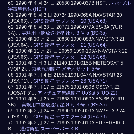
1990 年 4 月 24 日 20580 1990-037B HST…
ハッブル
宇宙望遠鏡 (HST)
1990 年 8 月 2 日 20724 1990-068A NAVSTAR 20
(USA 63)…
GPS 衛星 ナブスター 20 (USA 63)
1990 年 8 月 28 日 20771 1990-077A BS-3A (YURI
3A)…
実験用中継放送衛星 ゆり 3 号 a (BS-3a)
1990 年 10 月 2 日 20830 1990-088A NAVSTAR 21
(USA 64)…
GPS 衛星 ナブスター 21 (USA 64)
1990 年 11 月 27 日 20959 1990-103A NAVSTAR 22
(USA 66)…
GPS 衛星 ナブスター 22 (USA 66)
1991 年 3 月 3 日 21140 1991-015B METEOSAT 5
(MOP 2)…
気象観測衛星 メテオサット 5 号
1991 年 7 月 4 日 21552 1991-047A NAVSTAR 23
(USA 71)…
GPS 衛星 ナブスター 23 (USA 71)
1991 年 7 月 17 日 21575 1991-050B OSCAR 22
(UOSAT 5)…
アマチュア無線衛星 UoSat 5 (UO-22)
1991 年 8 月 25 日 21668 1991-060A BS-3B (YURI
3B)…
実験用中継放送衛星 ゆり 3 号 b (BS-3b)
1992 年 2 月 24 日 21890 1992-009A NAVSTAR 24
(USA 79)…
GPS 衛星 ナブスター 24 (USA 79)
1992 年 2 月 27 日 21893 1992-010A SUPERBIRD
B1…
通信衛星 スーパーバード B1