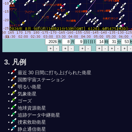
2026年 8月 9日(日)14時31分53秒[GMT] 61261.605475[MJD]
年
月
日(日)
時
分
3. 凡例
時41分29秒
8月 9日23時08分33秒
最近 30 日間に打ち上げられた衛星
国際宇宙ステーション
明るい衛星
気象衛星
ゴーズ
地球資源衛星
追跡データ中継衛星
捜索救助衛星
静止通信衛星