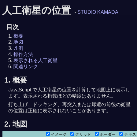
人工衛星の位置
-
STUDIO KAMADA
目次
概要
地図
凡例
操作方法
表示される人工衛星
関連リンク
1. 概要
JavaScript で人工衛星の位置を計算して地図上に表示し
ます。表示される桁数ほどの精度はありません。
打ち上げ、ドッキング、再突入または帰還の前後の衛星
の位置は正確に表示されないことがあります。
2. 地図
イメージ
グリッド
ボーダー
テキ