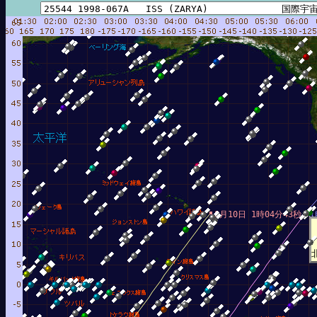
8月10日 1時04分43秒
8