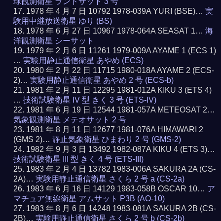
球観測衛星 ランドサット 3 号
1978 年 4 月 7 日 10792 1978-039A YURI (BSE)…
実
験用中継放送衛星 ゆり (BS)
1978 年 6 月 27 日 10967 1978-064A SEASAT 1…
海
洋観測衛星 シーサット
1979 年 2 月 6 日 11261 1979-009A AYAME 1 (ECS 1)
…
実験用静止通信衛星 あやめ (ECS)
1980 年 2 月 22 日 11715 1980-018A AYAME 2 (ECS-
2)…
実験用静止通信衛星 あやめ 2 号 (ECS-b)
1981 年 2 月 11 日 12295 1981-012A KIKU 3 (ETS 4)
…
技術試験衛星 IV 型 きく 3 号 (ETS-IV)
1981 年 6 月 19 日 12544 1981-057A METEOSAT 2…
気象観測衛星 メテオサット 2 号
1981 年 8 月 11 日 12677 1981-076A HIMAWARI 2
(GMS 2)…
静止気象衛星 ひまわり 2 号 (GMS-2)
1982 年 9 月 3 日 13492 1982-087A KIKU 4 (ETS 3)…
技術試験衛星 III 型 きく 4 号 (ETS-III)
1983 年 2 月 4 日 13782 1983-006A SAKURA 2A (CS-
2A)…
実験用静止通信衛星 さくら 2 号 a (CS-2a)
1983 年 6 月 16 日 14129 1983-058B OSCAR 10…
ア
マチュア無線衛星 アムサット P3B (AO-10)
1983 年 8 月 6 日 14248 1983-081A SAKURA 2B (CS-
2B)…
実験用静止通信衛星 さくら 2 号 b (CS-2b)