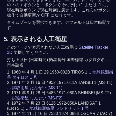
の下の＋ボタンと－ボタンでそれぞれ +1 または -1 に、
現在時刻ボタンで現在時刻に戻せます。これらのボタン
操作で自動更新が OFF になります。
タイムゾーンを選択できます。デフォルトは日本時間で
す。
5. 表示される人工衛星
このページで表示されない人工衛星は
Satellite Tracker
3D
で探してください。
打ち上げ日 (日本時間) 衛星番号 国際標識 カタログ名 …
日本語名
1960 年 4 月 1 日 29 1960-002B TIROS 1…
地球観測衛
星 タイロス 1 号
1971 年 2 月 16 日 4952 1971-011A TANSEI 1 (MS-T1)
…
試験衛星 たんせい (MS-T1)
1971 年 9 月 28 日 5485 1971-080A SHINSEI (MS-F2)
…
試験衛星 しんせい (MS-F2)
1972 年 7 月 23 日 6126 1972-058A LANDSAT 1
(ERTS 1)…
地球観測衛星 ランドサット 1 号
1974 年 11 月 16 日 7530 1974-089B OSCAR 7 (AO-7)