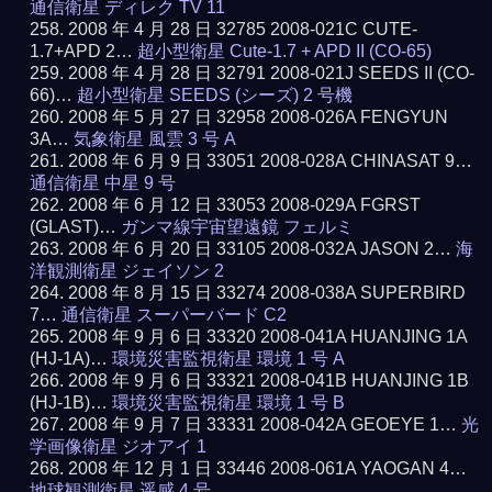
通信衛星 ディレク TV 11
2008 年 4 月 28 日 32785 2008-021C CUTE-
1.7+APD 2…
超小型衛星 Cute-1.7 + APD II (CO-65)
2008 年 4 月 28 日 32791 2008-021J SEEDS II (CO-
66)…
超小型衛星 SEEDS (シーズ) 2 号機
2008 年 5 月 27 日 32958 2008-026A FENGYUN
3A…
気象衛星 風雲 3 号 A
2008 年 6 月 9 日 33051 2008-028A CHINASAT 9…
通信衛星 中星 9 号
2008 年 6 月 12 日 33053 2008-029A FGRST
(GLAST)…
ガンマ線宇宙望遠鏡 フェルミ
2008 年 6 月 20 日 33105 2008-032A JASON 2…
海
洋観測衛星 ジェイソン 2
2008 年 8 月 15 日 33274 2008-038A SUPERBIRD
7…
通信衛星 スーパーバード C2
2008 年 9 月 6 日 33320 2008-041A HUANJING 1A
(HJ-1A)…
環境災害監視衛星 環境 1 号 A
2008 年 9 月 6 日 33321 2008-041B HUANJING 1B
(HJ-1B)…
環境災害監視衛星 環境 1 号 B
2008 年 9 月 7 日 33331 2008-042A GEOEYE 1…
光
学画像衛星 ジオアイ 1
2008 年 12 月 1 日 33446 2008-061A YAOGAN 4…
地球観測衛星 遥感 4 号