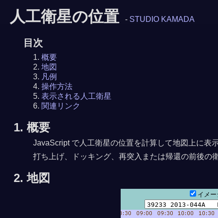
人工衛星の位置
-
STUDIO KAMADA
目次
概要
地図
凡例
操作方法
表示される人工衛星
関連リンク
1. 概要
JavaScript で人工衛星の位置を計算して地図
打ち上げ、ドッキング、再突入または帰還の前後の
2. 地図
イメ