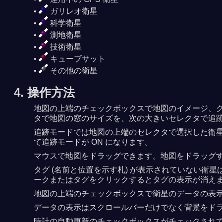
ガリレオ衛星
科学衛星
測地衛星
技術衛星
キューブサット
その他の衛星
4. 操作方法
地図の上端のチェックボックスで地図のイメージ、グ
タで地図の窓のサイズを、次の大きいセレクタで追
追跡モードでは地図の上端のセレクタで選択した衛
て追跡モードが ON になります。
マウスで地図をドラッグできます。地図をドラッグ
タグ (名前と位置を示す札) が表示されていない
ークまたはタグをクリックするとタグの表示が消え
地図の上端のチェックボックスで衛星のデータの表示を 
データの表示はスクロールバーだけでなく背景をド
時計の自動更新のチェックボックスがチェックされ