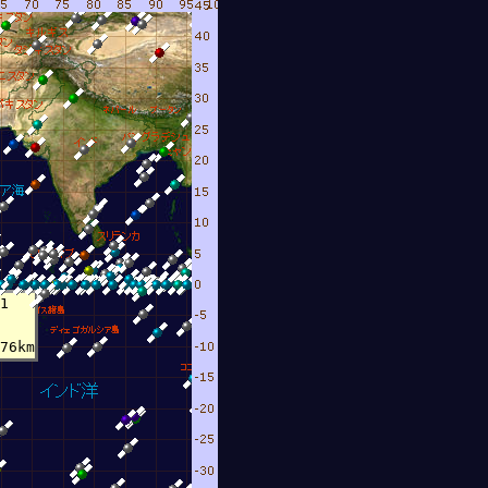
1
76km