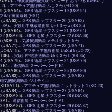
RIZURU)…
伸展展開機能実験ペイロード おりづる (DEBUT)
I 2)…
アマチュア無線衛星 ふじ 2 号 (FO-20)
19 (USA 54)…
GPS 衛星 ナブスター 19 (USA 54)
ブル宇宙望遠鏡 (HST)
0 (USA 63)…
GPS 衛星 ナブスター 20 (USA 63)
RI 3A)…
実験用中継放送衛星 ゆり 3 号 a (BS-3a)
21 (USA 64)…
GPS 衛星 ナブスター 21 (USA 64)
 22 (USA 66)…
GPS 衛星 ナブスター 22 (USA 66)
5 (MOP 2)…
気象観測衛星 メテオサット 5 号
3 (USA 71)…
GPS 衛星 ナブスター 23 (USA 71)
 (UOSAT 5)…
アマチュア無線衛星 UoSat 5 (UO-22)
RI 3B)…
実験用中継放送衛星 ゆり 3 号 b (BS-3b)
24 (USA 79)…
GPS 衛星 ナブスター 24 (USA 79)
RD B1…
通信衛星 スーパーバード B1
25 (USA 80)…
GPS 衛星 ナブスター 25 (USA 80)
6 (USA 83)…
GPS 衛星 ナブスター 26 (USA 83)
磁気圏観測衛星 ジオテイル
 (KITSAT 1)…
アマチュア無線衛星 キットサット 1 (KO-23)
7 (USA 84)…
GPS 衛星 ナブスター 27 (USA 84)
 28 (USA 85)…
GPS 衛星 ナブスター 28 (USA 85)
RD A1…
通信衛星 スーパーバード A1
 29 (USA 87)…
GPS 衛星 ナブスター 29 (USA 87)
0 (USA 88)…
GPS 衛星 ナブスター 30 (USA 88)