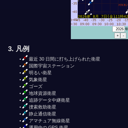
2026年 8月 7日(金)11時42分
3. 凡例
最近 30 日間に打ち上げられた衛星
国際宇宙ステーション
明るい衛星
気象衛星
ゴーズ
地球資源衛星
追跡データ中継衛星
捜索救助衛星
静止通信衛星
アマチュア無線衛星
運用中の GPS 衛星