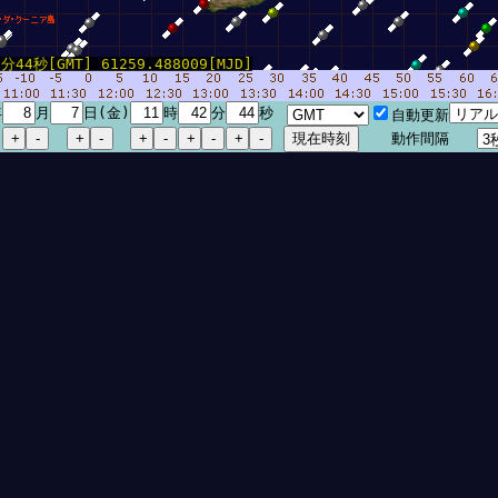
44秒[GMT] 61259.488009[MJD]
年
月
日(金)
時
分
秒
自動更新
動作間隔