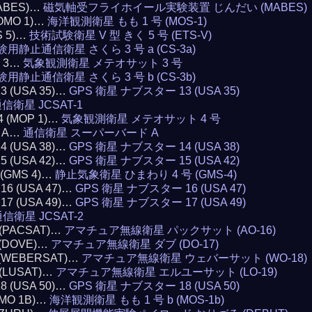
(MABES)…
磁気軸受フライホイール実験装置 じんだい (MABES)
MOMO 1)…
海洋観測衛星 もも 1 号 (MOS-1)
S 5)…
技術試験衛星 V 型 きく 5 号 (ETS-V)
験用静止通信衛星 さくら 3 号 a (CS-3a)
T 3…
気象観測衛星 メテオサット 3 号
験用静止通信衛星 さくら 3 号 b (CS-3b)
13 (USA 35)…
GPS 衛星 ナブスター 13 (USA 35)
信衛星 JCSAT-1
4 (MOP 1)…
気象観測衛星 メテオサット 4 号
D A…
通信衛星 スーパーバード A
14 (USA 38)…
GPS 衛星 ナブスター 14 (USA 38)
15 (USA 42)…
GPS 衛星 ナブスター 15 (USA 42)
4 (GMS 4)…
静止気象衛星 ひまわり 4 号 (GMS-4)
 16 (USA 47)…
GPS 衛星 ナブスター 16 (USA 47)
 17 (USA 49)…
GPS 衛星 ナブスター 17 (USA 49)
信衛星 JCSAT-2
6 (PACSAT)…
アマチュア無線衛星 パックサット (AO-16)
7 (DOVE)…
アマチュア無線衛星 ダブ (DO-17)
8 (WEBERSAT)…
アマチュア無線衛星 ウェバーサット (WO-18)
9 (LUSAT)…
アマチュア無線衛星 エルユーサット (LO-19)
18 (USA 50)…
GPS 衛星 ナブスター 18 (USA 50)
OMO 1B)…
海洋観測衛星 もも 1 号 b (MOS-1b)