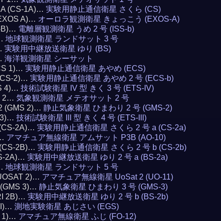
1A (CS-1A)…
実験用静止通信衛星 さくら (CS)
(EXOS A)…
オーロラ観測衛星 きょっこう (EXOS-A)
S-B)…
電離層観測衛星 うめ 2 号 (ISS-b)
3…
地球観測衛星 ランドサット 3 号
)…
実験用中継放送衛星 ゆり (BS)
…
海洋観測衛星 シーサット
CS 1)…
実験用静止通信衛星 あやめ (ECS)
(ECS-2)…
実験用静止通信衛星 あやめ 2 号 (ECS-b)
S 4)…
技術試験衛星 IV 型 きく 3 号 (ETS-IV)
T 2…
気象観測衛星 メテオサット 2 号
 2 (GMS 2)…
静止気象衛星 ひまわり 2 号 (GMS-2)
 3)…
技術試験衛星 III 型 きく 4 号 (ETS-III)
 (CS-2A)…
実験用静止通信衛星 さくら 2 号 a (CS-2a)
0…
アマチュア無線衛星 アムサット P3B (AO-10)
 (CS-2B)…
実験用静止通信衛星 さくら 2 号 b (CS-2b)
BS-2A)…
実験用中継放送衛星 ゆり 2 号 a (BS-2a)
5…
地球観測衛星 ランドサット 5 号
(UOSAT 2)…
アマチュア無線衛星 UoSat 2 (UO-11)
3 (GMS 3)…
静止気象衛星 ひまわり 3 号 (GMS-3)
RI 2B)…
実験用中継放送衛星 ゆり 2 号 b (BS-2b)
AI)…
測地実験衛星 あじさい (EGS)
I 1)…
アマチュア無線衛星 ふじ (FO-12)