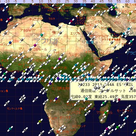
8月 7日 8時44分38秒
8月 7日14時43分40秒
8月 7日20時42分41秒
8月 8日 2時41分42秒
8月 8日 8時40分44秒
8月 8日14時39分45秒
8月 8日20時38分46秒
39233 2013-044A ES'HAIL 
通信衛星 ユーテルサット 25B
北緯0.02度 東経25.49度 高度357