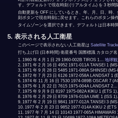
す。デフォルトで現在時刻 (リアルタイム) を 3
自動更新を OFF にしているとき、年、月、日、時、
刻ボタンで現在時刻に戻せます。これらのボタン操作で
タイムゾーンを選択できます。デフォルトは日本時
5. 表示される人工衛星
このページで表示されない人工衛星は
Satellite Trac
打ち上げ日 (日本時間) 衛星番号 国際標識 カタログ名
1960 年 4 月 1 日 29 1960-002B TIROS 1…
地球観
1971 年 2 月 16 日 4952 1971-011A TANSEI 1 (M
1971 年 9 月 28 日 5485 1971-080A SHINSEI (MS
1972 年 7 月 23 日 6126 1972-058A LANDSAT 1 
1974 年 11 月 16 日 7530 1974-089B OSCAR 7 (
1975 年 1 月 22 日 7615 1975-004A LANDSAT 2
1975 年 9 月 9 日 8197 1975-082A KIKU 1 (ETS 1
1976 年 2 月 29 日 8709 1976-019A UME 1 (ISS 1
1977 年 2 月 19 日 9841 1977-012A TANSEI 3 (M
1977 年 2 月 23 日 9852 1977-014A KIKU 2 (ETS
1977 年 7 月 14 日 10143 1977-065A HIMAWARI
1977 年 11 月 23 日 10489 1977-108A METEOS