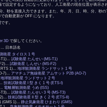
 秒間隔で設定するようになっており、人工衛星の現在位置が表示さ
分、秒を直接入力できます。また、年、月、日、時、分、秒の下の
自動更新が OFF になります。
間です。
ker 3D
で探してください。
 … 日本語名
測衛星 タイロス 1 号
S-T1)…
試験衛星 たんせい (MS-T1)
-F2)…
試験衛星 しんせい (MS-F2)
(ERTS 1)…
地球観測衛星 ランドサット 1 号
AO-7)…
アマチュア無線衛星 アムサット P2B (AO-7)
…
地球観測衛星 ランドサット 2 号
)…
技術試験衛星 I 型 きく 1 号 (ETS-I)
)…
電離層観測衛星 うめ (ISS)
S-T3)…
試験衛星 たんせい 3 号 (MS-T3)
 2)…
技術試験衛星 II 型 きく 2 号 (ETS-II)
 1 (GMS 1)…
静止気象衛星 ひまわり (GMS)
AT 1…
気象観測衛星 メテオサット 1 号