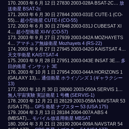
2003 年 6 月 12 日 27830 2003-028A BSAT-2C…
放
送衛星 BSAT-2c
2003 年 6 月 30 日 27844 2003-031E CUTE-1 (CO-
55)…
超小型衛星 CUTE-I (CO-55)
2003 年 6 月 30 日 27848 2003-031J CUBESAT XI
4…
超小型衛星 XI-IV (CO-57)
2003 年 9 月 27 日 27939 2003-042A MOZHAYETS
4…
アマチュア無線衛星 Mozhayets 4 (RS-22)
2003 年 9 月 27 日 27945 2003-042G KAISTSAT 4…
天文学衛星 KAISTSAT-4
2003 年 9 月 28 日 27951 2003-043E INSAT 3E…
多
目的衛星 インサット 3E
2003 年 10 月 1 日 27954 2003-044A HORIZONS 1
(GALAXY 13)…
通信衛星 ホライゾンズ 1 (ギャラクシー
13)
2003 年 10 月 30 日 28060 2003-050A SERVIS 1…
無人宇宙実験 実証衛星 1 号機 (SERVIS-1)
2003 年 12 月 21 日 28129 2003-058A NAVSTAR 53
(USA 175)…
GPS 衛星 ナブスター 53 (USA 175)
2004 年 3 月 13 日 28184 2004-007A ABS 4
(MBSAT)…
モバイル放送用衛星 MBSAT
2004 年 3 月 21 日 28190 2004-009A NAVSTAR 54