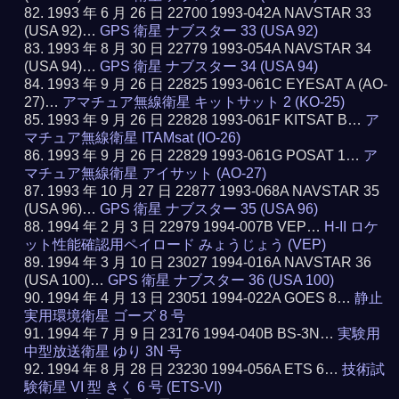
1993 年 6 月 26 日 22700 1993-042A NAVSTAR 33
(USA 92)…
GPS 衛星 ナブスター 33 (USA 92)
1993 年 8 月 30 日 22779 1993-054A NAVSTAR 34
(USA 94)…
GPS 衛星 ナブスター 34 (USA 94)
1993 年 9 月 26 日 22825 1993-061C EYESAT A (AO-
27)…
アマチュア無線衛星 キットサット 2 (KO-25)
1993 年 9 月 26 日 22828 1993-061F KITSAT B…
ア
マチュア無線衛星 ITAMsat (IO-26)
1993 年 9 月 26 日 22829 1993-061G POSAT 1…
ア
マチュア無線衛星 アイサット (AO-27)
1993 年 10 月 27 日 22877 1993-068A NAVSTAR 35
(USA 96)…
GPS 衛星 ナブスター 35 (USA 96)
1994 年 2 月 3 日 22979 1994-007B VEP…
H-II ロケ
ット性能確認用ペイロード みょうじょう (VEP)
1994 年 3 月 10 日 23027 1994-016A NAVSTAR 36
(USA 100)…
GPS 衛星 ナブスター 36 (USA 100)
1994 年 4 月 13 日 23051 1994-022A GOES 8…
静止
実用環境衛星 ゴーズ 8 号
1994 年 7 月 9 日 23176 1994-040B BS-3N…
実験用
中型放送衛星 ゆり 3N 号
1994 年 8 月 28 日 23230 1994-056A ETS 6…
技術試
験衛星 VI 型 きく 6 号 (ETS-VI)