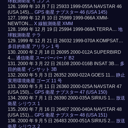
球観測衛星 イコノス
1999 年 10 月 7 日 25933 1999-055A NAVSTAR 46
(USA 145)…
GPS 衛星 ナブスター 46 (USA 145)
1999 年 12 月 10 日 25989 1999-066A XMM-
NEWTON…
X 線観測衛星 XMM
1999 年 12 月 19 日 25994 1999-068A TERRA…
地
球観測衛星 テラ
1999 年 12 月 21 日 26032 1999-070A KOMPSAT…
多目的衛星 アリラン 1 号
2000 年 2 月 18 日 26095 2000-012A SUPERBIRD
4…
通信衛星 スーパーバード B2
2000 年 3 月 22 日 26108 2000-016B INSAT 3B…
多
目的衛星 インサット 3B
2000 年 5 月 3 日 26352 2000-022A GOES 11…
静止
実用環境衛星 ゴーズ 11 号
2000 年 5 月 11 日 26360 2000-025A NAVSTAR 47
(USA 150)…
GPS 衛星 ナブスター 47 (USA 150)
2000 年 7 月 1 日 26390 2000-035A SIRIUS 1…
放送
衛星 シリウス 1
2000 年 7 月 16 日 26407 2000-040A NAVSTAR 48
(USA 151)…
GPS 衛星 ナブスター 48 (USA 151)
2000 年 9 月 5 日 26483 2000-051A SIRIUS 2…
放送
衛星 シリウス 2