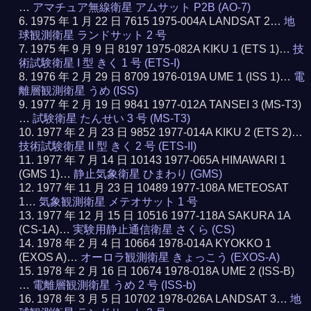
…
アマチュア無線衛星 アムサット P2B (AO-7)
1975 年 1 月 22 日 7615 1975-004A LANDSAT 2…
地
球観測衛星 ランドサット 2 号
1975 年 9 月 9 日 8197 1975-082A KIKU 1 (ETS 1)…
技
術試験衛星 I 型 きく 1 号 (ETS-I)
1976 年 2 月 29 日 8709 1976-019A UME 1 (ISS 1)…
電
離層観測衛星 うめ (ISS)
1977 年 2 月 19 日 9841 1977-012A TANSEI 3 (MS-T3)
…
試験衛星 たんせい 3 号 (MS-T3)
1977 年 2 月 23 日 9852 1977-014A KIKU 2 (ETS 2)…
技術試験衛星 II 型 きく 2 号 (ETS-II)
1977 年 7 月 14 日 10143 1977-065A HIMAWARI 1
(GMS 1)…
静止気象衛星 ひまわり (GMS)
1977 年 11 月 23 日 10489 1977-108A METEOSAT
1…
気象観測衛星 メテオサット 1 号
1977 年 12 月 15 日 10516 1977-118A SAKURA 1A
(CS-1A)…
実験用静止通信衛星 さくら (CS)
1978 年 2 月 4 日 10664 1978-014A KYOKKO 1
(EXOS A)…
オーロラ観測衛星 きょっこう (EXOS-A)
1978 年 2 月 16 日 10674 1978-018A UME 2 (ISS-B)
…
電離層観測衛星 うめ 2 号 (ISS-b)
1978 年 3 月 5 日 10702 1978-026A LANDSAT 3…
地