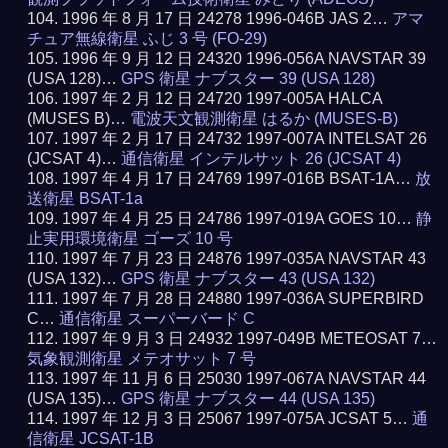
1996 年 8 月 17 日 24278 1996-046B JAS 2…
アマ
チュア無線衛星 ふじ 3 号 (FO-29)
1996 年 9 月 12 日 24320 1996-056A NAVSTAR 39
(USA 128)…
GPS 衛星 ナブスター 39 (USA 128)
1997 年 2 月 12 日 24720 1997-005A HALCA
(MUSES B)…
電波天文観測衛星 はるか (MUSES-B)
1997 年 2 月 17 日 24732 1997-007A INTELSAT 26
(JCSAT 4)…
通信衛星 インテルサット 26 (JCSAT 4)
1997 年 4 月 17 日 24769 1997-016B BSAT-1A…
放
送衛星 BSAT-1a
1997 年 4 月 25 日 24786 1997-019A GOES 10…
静
止実用環境衛星 ゴーズ 10 号
1997 年 7 月 23 日 24876 1997-035A NAVSTAR 43
(USA 132)…
GPS 衛星 ナブスター 43 (USA 132)
1997 年 7 月 28 日 24880 1997-036A SUPERBIRD
C…
通信衛星 スーパーバード C
1997 年 9 月 3 日 24932 1997-049B METEOSAT 7…
気象観測衛星 メテオサット 7 号
1997 年 11 月 6 日 25030 1997-067A NAVSTAR 44
(USA 135)…
GPS 衛星 ナブスター 44 (USA 135)
1997 年 12 月 3 日 25067 1997-075A JCSAT 5…
通
信衛星 JCSAT-1B