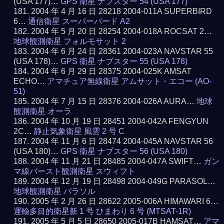
(USA 177)…
GPS 衛星 ナブスター 54 (USA 177)
2004 年 4 月 16 日 28218 2004-011A SUPERBIRD
6…
通信衛星 スーパーバード A2
2004 年 5 月 20 日 28254 2004-018A ROCSAT 2…
地球観測衛星 フォルモサット 2
2004 年 6 月 24 日 28361 2004-023A NAVSTAR 55
(USA 178)…
GPS 衛星 ナブスター 55 (USA 178)
2004 年 6 月 29 日 28375 2004-025K AMSAT
ECHO…
アマチュア無線衛星 アムサット・エコー (AO-
51)
2004 年 7 月 15 日 28376 2004-026A AURA…
地球
観測衛星 オーラ
2004 年 10 月 19 日 28451 2004-042A FENGYUN
2C…
静止気象衛星 風雲 2 号 C
2004 年 11 月 6 日 28474 2004-045A NAVSTAR 56
(USA 180)…
GPS 衛星 ナブスター 56 (USA 180)
2004 年 11 月 21 日 28485 2004-047A SWIFT…
ガン
マ線バースト観測衛星 スウィフト
2004 年 12 月 19 日 28498 2004-049G PARASOL…
地球観測衛星 パラソル
2005 年 2 月 26 日 28622 2005-006A HIMAWARI 6…
運輸多目的衛星新 1 号 ひまわり 6 号 (MTSAT-1R)
2005 年 5 月 5 日 28650 2005-017B HAMSAT…
アマ