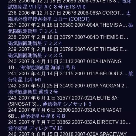
2006 年 12 月 18 日 29656 2006-059A ETS 8…
技術
試験衛星 VIII 型 きく 8 号 (ETS-VIII)
2006 年 12 月 27 日 29678 2006-063A COROT…
太
陽系外惑星捜索衛星 コロー (COROT)
2007 年 2 月 18 日 30580 2007-004A THEMIS A…
磁
気圏観測衛星 テミス 1
2007 年 2 月 18 日 30797 2007-004D THEMIS D…
磁気圏観測衛星 テミス 4
2007 年 2 月 18 日 30798 2007-004E THEMIS E…
磁気圏観測衛星 テミス 5
2007 年 4 月 11 日 31113 2007-010A HAIYANG
1B…
海洋観測衛星 海洋 1 号 B
2007 年 4 月 14 日 31115 2007-011A BEIDOU 2…
航
行衛星 北斗 M1
2007 年 5 月 25 日 31490 2007-019A YAOGAN 2…
地球観測衛星 遥感 2 号
2007 年 6 月 1 日 31577 2007-021A EUTE 8A
(SINOSAT 3)…
通信衛星 シノサット 3
2007 年 7 月 6 日 31800 2007-031A CHINASAT
6B…
通信衛星 中星 6 号 B
2007 年 7 月 7 日 31862 2007-032A DIRECTV 10…
通信衛星 ディレク TV 10
2007 年 8 月 15 日 32018 2007-036A SPACEWAY