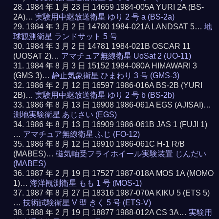
1984 年 1 月 23 日 14659 1984-005A YURI 2A (BS-
2A)…
実験用中継放送衛星 ゆり 2 号 a (BS-2a)
1984 年 3 月 2 日 14780 1984-021A LANDSAT 5…
地
球観測衛星 ランドサット 5 号
1984 年 3 月 2 日 14781 1984-021B OSCAR 11
(UOSAT 2)…
アマチュア無線衛星 UoSat 2 (UO-11)
1984 年 8 月 3 日 15152 1984-080A HIMAWARI 3
(GMS 3)…
静止気象衛星 ひまわり 3 号 (GMS-3)
1986 年 2 月 12 日 16597 1986-016A BS-2B (YURI
2B)…
実験用中継放送衛星 ゆり 2 号 b (BS-2b)
1986 年 8 月 13 日 16908 1986-061A EGS (AJISAI)…
測地実験衛星 あじさい (EGS)
1986 年 8 月 13 日 16909 1986-061B JAS 1 (FUJI 1)
…
アマチュア無線衛星 ふじ (FO-12)
1986 年 8 月 12 日 16910 1986-061C H-1 R/B
(MABES)…
磁気軸受フライホイール実験装置 じんだい
(MABES)
1987 年 2 月 19 日 17527 1987-018A MOS 1A (MOMO
1)…
海洋観測衛星 もも 1 号 (MOS-1)
1987 年 8 月 27 日 18316 1987-070A KIKU 5 (ETS 5)
…
技術試験衛星 V 型 きく 5 号 (ETS-V)
1988 年 2 月 19 日 18877 1988-012A CS 3A…
実験用