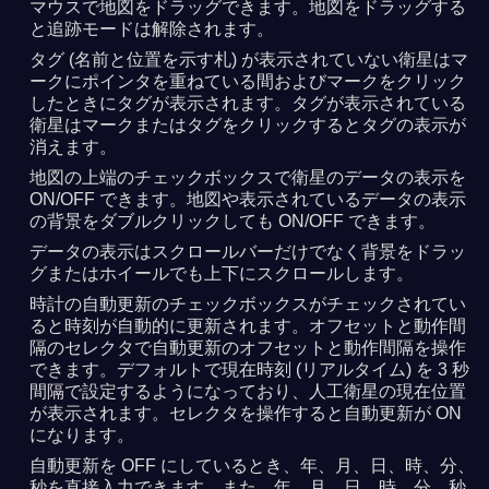
マウスで地図をドラッグできます。地図をドラッグする
と追跡モードは解除されます。
タグ (名前と位置を示す札) が表示されていない衛星はマ
ークにポインタを重ねている間およびマークをクリック
したときにタグが表示されます。タグが表示されている
衛星はマークまたはタグをクリックするとタグの表示が
消えます。
地図の上端のチェックボックスで衛星のデータの表示を
ON/OFF できます。地図や表示されているデータの表示
の背景をダブルクリックしても ON/OFF できます。
データの表示はスクロールバーだけでなく背景をドラッ
グまたはホイールでも上下にスクロールします。
時計の自動更新のチェックボックスがチェックされてい
ると時刻が自動的に更新されます。オフセットと動作間
隔のセレクタで自動更新のオフセットと動作間隔を操作
できます。デフォルトで現在時刻 (リアルタイム) を 3 秒
間隔で設定するようになっており、人工衛星の現在位置
が表示されます。セレクタを操作すると自動更新が ON
になります。
自動更新を OFF にしているとき、年、月、日、時、分、
秒を直接入力できます。また、年、月、日、時、分、秒