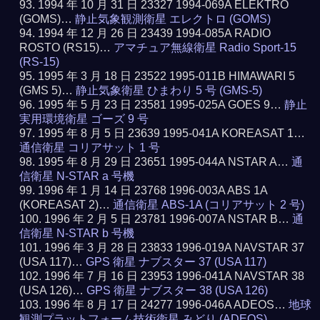
1994 年 10 月 31 日 23327 1994-069A ELEKTRO
(GOMS)…
静止気象観測衛星 エレクトロ (GOMS)
1994 年 12 月 26 日 23439 1994-085A RADIO
ROSTO (RS15)…
アマチュア無線衛星 Radio Sport-15
(RS-15)
1995 年 3 月 18 日 23522 1995-011B HIMAWARI 5
(GMS 5)…
静止気象衛星 ひまわり 5 号 (GMS-5)
1995 年 5 月 23 日 23581 1995-025A GOES 9…
静止
実用環境衛星 ゴーズ 9 号
1995 年 8 月 5 日 23639 1995-041A KOREASAT 1…
通信衛星 コリアサット 1 号
1995 年 8 月 29 日 23651 1995-044A NSTAR A…
通
信衛星 N-STAR a 号機
1996 年 1 月 14 日 23768 1996-003A ABS 1A
(KOREASAT 2)…
通信衛星 ABS-1A (コリアサット 2 号)
1996 年 2 月 5 日 23781 1996-007A NSTAR B…
通
信衛星 N-STAR b 号機
1996 年 3 月 28 日 23833 1996-019A NAVSTAR 37
(USA 117)…
GPS 衛星 ナブスター 37 (USA 117)
1996 年 7 月 16 日 23953 1996-041A NAVSTAR 38
(USA 126)…
GPS 衛星 ナブスター 38 (USA 126)
1996 年 8 月 17 日 24277 1996-046A ADEOS…
地球
観測プラットフォーム技術衛星 みどり (ADEOS)