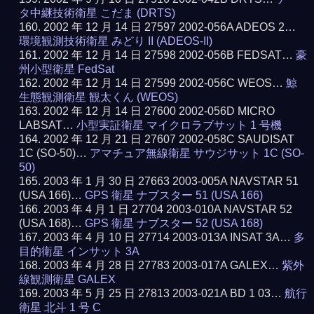
タ中継技術衛星 こだま (DRTS)
2002 年 12 月 14 日 27597 2002-056A ADEOS 2…
環境観測技術衛星 みどり II (ADEOS-II)
2002 年 12 月 14 日 27598 2002-056B FEDSAT…
豪
州小型衛星 FedSat
2002 年 12 月 14 日 27599 2002-056C WEOS…
鯨
生態観測衛星 観太くん (WEOS)
2002 年 12 月 14 日 27600 2002-056D MICRO
LABSAT…
小型実証衛星 マイクロラブサット 1 号機
2002 年 12 月 21 日 27607 2002-058C SAUDISAT
1C (SO-50)…
アマチュア無線衛星 サウジサット 1C (SO-
50)
2003 年 1 月 30 日 27663 2003-005A NAVSTAR 51
(USA 166)…
GPS 衛星 ナブスター 51 (USA 166)
2003 年 4 月 1 日 27704 2003-010A NAVSTAR 52
(USA 168)…
GPS 衛星 ナブスター 52 (USA 168)
2003 年 4 月 10 日 27714 2003-013A INSAT 3A…
多
目的衛星 インサット 3A
2003 年 4 月 28 日 27783 2003-017A GALEX…
紫外
線観測衛星 GALEX
2003 年 5 月 25 日 27813 2003-021A BD 1 03…
航行
衛星 北斗 1 号 C