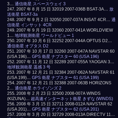
3…
通信衛星 スペースウェイ 3
2007 年 8 月 15 日 32019 2007-036B BSAT-3A…
放
送衛星 BSAT-3a
2007 年 9 月 2 日 32050 2007-037A INSAT 4CR…
通
信衛星 インサット 4CR
2007 年 9 月 19 日 32060 2007-041A WORLDVIEW
1…
地球観測衛星 ワールドビュー 1
2007 年 10 月 6 日 32252 2007-044A OPTUS D2…
通信衛星 オプタス D2
2007 年 10 月 17 日 32260 2007-047A NAVSTAR 60
(USA 196)…
GPS 衛星 ナブスター 60 (USA 196)
2007 年 11 月 12 日 32289 2007-055A YAOGAN 3…
地球観測衛星 遥感 3 号
2007 年 12 月 21 日 32384 2007-062A NAVSTAR 61
(USA 199)…
GPS 衛星 ナブスター 61 (USA 199)
2007 年 12 月 21 日 32388 2007-063B HORIZONS
2…
通信衛星 ホライゾンズ 2
2008 年 2 月 23 日 32500 2008-007A WINDS
(KIZUNA)…
超高速インターネット衛星 きずな (WINDS)
2008 年 3 月 15 日 32711 2008-012A NAVSTAR 62
(USA 201)…
GPS 衛星 ナブスター 62 (USA 201)
2008 年 3 月 20 日 32729 2008-013A DIRECTV 11…