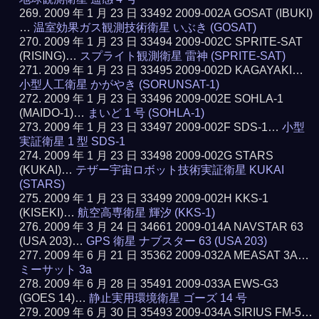
2009 年 1 月 23 日 33492 2009-002A GOSAT (IBUKI)
…
温室効果ガス観測技術衛星 いぶき (GOSAT)
2009 年 1 月 23 日 33494 2009-002C SPRITE-SAT
(RISING)…
スプライト観測衛星 雷神 (SPRITE-SAT)
2009 年 1 月 23 日 33495 2009-002D KAGAYAKI…
小型人工衛星 かがやき (SORUNSAT-1)
2009 年 1 月 23 日 33496 2009-002E SOHLA-1
(MAIDO-1)…
まいど 1 号 (SOHLA-1)
2009 年 1 月 23 日 33497 2009-002F SDS-1…
小型
実証衛星 1 型 SDS-1
2009 年 1 月 23 日 33498 2009-002G STARS
(KUKAI)…
テザー宇宙ロボット技術実証衛星 KUKAI
(STARS)
2009 年 1 月 23 日 33499 2009-002H KKS-1
(KISEKI)…
航空高専衛星 輝汐 (KKS-1)
2009 年 3 月 24 日 34661 2009-014A NAVSTAR 63
(USA 203)…
GPS 衛星 ナブスター 63 (USA 203)
2009 年 6 月 21 日 35362 2009-032A MEASAT 3A…
ミーサット 3a
2009 年 6 月 28 日 35491 2009-033A EWS-G3
(GOES 14)…
静止実用環境衛星 ゴーズ 14 号
2009 年 6 月 30 日 35493 2009-034A SIRIUS FM-5…