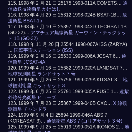
1998 年 2 月 21 日 25175 1998-011A COMETS…
通
信放送技術衛星 かけはし
1998 年 4 月 29 日 25312 1998-024B BSAT-1B…
放
送衛星 BSAT-1b
1998 年 7 月 10 日 25397 1998-043D TECHSAT 1B
(GO-32)…
アマチュア無線衛星 ガーウィン・テックサッ
ト 1B (GO-32)
1998 年 11 月 20 日 25544 1998-067A ISS (ZARYA)
…
国際宇宙ステーション (ISS)
1999 年 2 月 16 日 25630 1999-006A JCSAT 6…
通
信衛星 JCSAT-4A
1999 年 4 月 16 日 25682 1999-020A LANDSAT 7…
地球観測衛星 ランドサット 7 号
1999 年 5 月 26 日 25756 1999-029A KITSAT 3…
地
球観測衛星 キットサット 3
1999 年 6 月 25 日 25791 1999-035A FUSE 1…
遠紫
外線分光衛星 ヒューズ
1999 年 7 月 23 日 25867 1999-040B CXO…
X 線観
測衛星 チャンドラ
1999 年 9 月 4 日 25894 1999-046A ABS 7
(KOREASAT 3)…
通信衛星 ABS 7 (コリアサット 3 号)
1999 年 9 月 25 日 25919 1999-051A IKONOS 2…
地