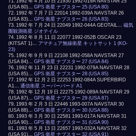
1992 年 4 月 10 日 21930 1992-019A NAVSTAR 25
(USA 80)…
GPS 衛星 ナブスター 25 (USA 80)
1992 年 7 月 7 日 22014 1992-039A NAVSTAR 26
(USA 83)…
GPS 衛星 ナブスター 26 (USA 83)
1992 年 7 月 24 日 22049 1992-044A GEOTAIL…
磁気
圏観測衛星 ジオテイル
1992 年 8 月 11 日 22077 1992-052B OSCAR 23
(KITSAT 1)…
アマチュア無線衛星 キットサット 1 (KO-
23)
1992 年 9 月 9 日 22108 1992-058A NAVSTAR 27
(USA 84)…
GPS 衛星 ナブスター 27 (USA 84)
1992 年 11 月 23 日 22231 1992-079A NAVSTAR 28
(USA 85)…
GPS 衛星 ナブスター 28 (USA 85)
1992 年 12 月 2 日 22253 1992-084A SUPERBIRD
A1…
通信衛星 スーパーバード A1
1992 年 12 月 19 日 22275 1992-089A NAVSTAR 29
(USA 87)…
GPS 衛星 ナブスター 29 (USA 87)
1993 年 2 月 3 日 22446 1993-007A NAVSTAR 30
(USA 88)…
GPS 衛星 ナブスター 30 (USA 88)
1993 年 3 月 30 日 22581 1993-017A NAVSTAR 31
(USA 90)…
GPS 衛星 ナブスター 31 (USA 90)
1993 年 5 月 13 日 22657 1993-032A NAVSTAR 32
(USA 91)…
GPS 衛星 ナブスター 32 (USA 91)