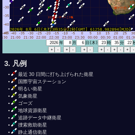
2026年 8月 6日(木)23時35分22秒[GMT] 61258.982894[MJD]
年
月
日(木)
時
分
3. 凡例
最近 30 日間に打ち上げられた衛星
国際宇宙ステーション
明るい衛星
気象衛星
ゴーズ
地球資源衛星
追跡データ中継衛星
捜索救助衛星
静止通信衛星