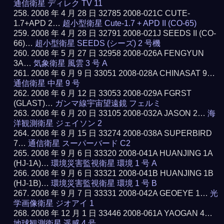
通信衛星 ディレク TV 11
2008 年 4 月 28 日 32785 2008-021C CUTE-
1.7+APD 2…
超小型衛星 Cute-1.7 + APD II (CO-65)
2008 年 4 月 28 日 32791 2008-021J SEEDS II (CO-
66)…
超小型衛星 SEEDS (シーズ) 2 号機
2008 年 5 月 27 日 32958 2008-026A FENGYUN
3A…
気象衛星 風雲 3 号 A
2008 年 6 月 9 日 33051 2008-028A CHINASAT 9…
通信衛星 中星 9 号
2008 年 6 月 12 日 33053 2008-029A FGRST
(GLAST)…
ガンマ線宇宙望遠鏡 フェルミ
2008 年 6 月 20 日 33105 2008-032A JASON 2…
海
洋観測衛星 ジェイソン 2
2008 年 8 月 15 日 33274 2008-038A SUPERBIRD
7…
通信衛星 スーパーバード C2
2008 年 9 月 6 日 33320 2008-041A HUANJING 1A
(HJ-1A)…
環境災害監視衛星 環境 1 号 A
2008 年 9 月 6 日 33321 2008-041B HUANJING 1B
(HJ-1B)…
環境災害監視衛星 環境 1 号 B
2008 年 9 月 7 日 33331 2008-042A GEOEYE 1…
光
学画像衛星 ジオアイ 1
2008 年 12 月 1 日 33446 2008-061A YAOGAN 4…
地球観測衛星 遥感 4 号