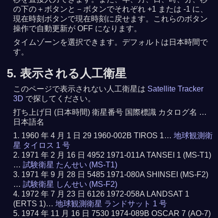
の下の＋ボタンと－ボタンでそれぞれ +1 または -1 に、
現在時刻ボタンで現在時刻に戻せます。これらのボタン
操作で自動更新が OFF になります。
タイムゾーンを選択できます。デフォルトは日本時間で
す。
5. 表示される人工衛星
このページで表示されない人工衛星は
Satellite Tracker
3D
で探してください。
打ち上げ日 (日本時間) 衛星番号 国際標識 カタログ名 …
日本語名
1960 年 4 月 1 日 29 1960-002B TIROS 1…
地球観測衛
星 タイロス 1 号
1971 年 2 月 16 日 4952 1971-011A TANSEI 1 (MS-T1)
…
試験衛星 たんせい (MS-T1)
1971 年 9 月 28 日 5485 1971-080A SHINSEI (MS-F2)
…
試験衛星 しんせい (MS-F2)
1972 年 7 月 23 日 6126 1972-058A LANDSAT 1
(ERTS 1)…
地球観測衛星 ランドサット 1 号
1974 年 11 月 16 日 7530 1974-089B OSCAR 7 (AO-7)