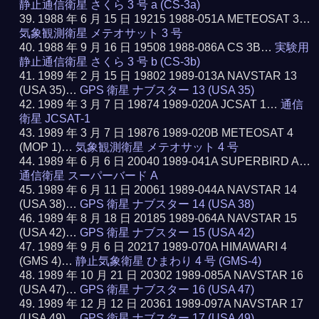
静止通信衛星 さくら 3 号 a (CS-3a)
1988 年 6 月 15 日 19215 1988-051A METEOSAT 3…
気象観測衛星 メテオサット 3 号
1988 年 9 月 16 日 19508 1988-086A CS 3B…
実験用
静止通信衛星 さくら 3 号 b (CS-3b)
1989 年 2 月 15 日 19802 1989-013A NAVSTAR 13
(USA 35)…
GPS 衛星 ナブスター 13 (USA 35)
1989 年 3 月 7 日 19874 1989-020A JCSAT 1…
通信
衛星 JCSAT-1
1989 年 3 月 7 日 19876 1989-020B METEOSAT 4
(MOP 1)…
気象観測衛星 メテオサット 4 号
1989 年 6 月 6 日 20040 1989-041A SUPERBIRD A…
通信衛星 スーパーバード A
1989 年 6 月 11 日 20061 1989-044A NAVSTAR 14
(USA 38)…
GPS 衛星 ナブスター 14 (USA 38)
1989 年 8 月 18 日 20185 1989-064A NAVSTAR 15
(USA 42)…
GPS 衛星 ナブスター 15 (USA 42)
1989 年 9 月 6 日 20217 1989-070A HIMAWARI 4
(GMS 4)…
静止気象衛星 ひまわり 4 号 (GMS-4)
1989 年 10 月 21 日 20302 1989-085A NAVSTAR 16
(USA 47)…
GPS 衛星 ナブスター 16 (USA 47)
1989 年 12 月 12 日 20361 1989-097A NAVSTAR 17
(USA 49)…
GPS 衛星 ナブスター 17 (USA 49)