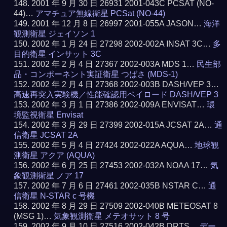
2001 年 9 月 30 日 26931 2001-043C PCSAT (NO-
44)…
アマチュア無線衛星 PCSat (NO-44)
2001 年 12 月 8 日 26997 2001-055A JASON…
海洋
観測衛星 ジェイソン 1
2002 年 1 月 24 日 27298 2002-002A INSAT 3C…
多
目的衛星 インサット 3C
2002 年 2 月 4 日 27367 2002-003A MDS 1…
民生部
品・コンポーネント実証衛星 つばさ (MDS-1)
2002 年 2 月 4 日 27368 2002-003B DASH/VEP 3…
高速再突入実験機／性能確認用ペイロード DASH/VEP 3
2002 年 3 月 1 日 27386 2002-009A ENVISAT…
環
境監視衛星 Envisat
2002 年 3 月 29 日 27399 2002-015A JCSAT 2A…
通
信衛星 JCSAT 2A
2002 年 5 月 4 日 27424 2002-022A AQUA…
地球観
測衛星 アクア (AQUA)
2002 年 6 月 25 日 27453 2002-032A NOAA 17…
気
象観測衛星 ノア 17
2002 年 7 月 6 日 27461 2002-035B NSTAR C…
通
信衛星 N-STAR c 号機
2002 年 8 月 29 日 27509 2002-040B METEOSAT 8
(MSG 1)…
気象観測衛星 メテオサット 8 号
2002 年 9 月 10 日 27516 2002-042B DRTS…
デー