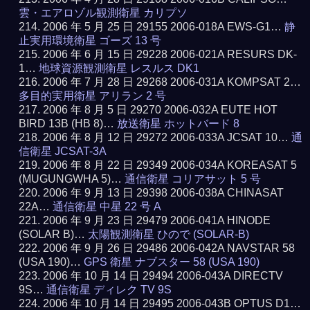
雲・エアロゾル観測衛星 カリプソ
2006 年 5 月 25 日 29155 2006-018A EWS-G1…
静
止実用環境衛星 ゴーズ 13 号
2006 年 6 月 15 日 29228 2006-021A RESURS DK-
1…
地球資源観測衛星 レスルス DK1
2006 年 7 月 28 日 29268 2006-031A KOMPSAT 2…
多目的実用衛星 アリラン 2 号
2006 年 8 月 5 日 29270 2006-032A EUTE HOT
BIRD 13B (HB 8)…
放送衛星 ホットバード 8
2006 年 8 月 12 日 29272 2006-033A JCSAT 10…
通
信衛星 JCSAT-3A
2006 年 8 月 22 日 29349 2006-034A KOREASAT 5
(MUGUNGWHA 5)…
通信衛星 コリアサット 5 号
2006 年 9 月 13 日 29398 2006-038A CHINASAT
22A…
通信衛星 中星 22 号 A
2006 年 9 月 23 日 29479 2006-041A HINODE
(SOLAR B)…
太陽観測衛星 ひので (SOLAR-B)
2006 年 9 月 26 日 29486 2006-042A NAVSTAR 58
(USA 190)…
GPS 衛星 ナブスター 58 (USA 190)
2006 年 10 月 14 日 29494 2006-043A DIRECTV
9S…
通信衛星 ディレク TV 9S
2006 年 10 月 14 日 29495 2006-043B OPTUS D1…