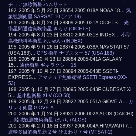
チュア無線衛星 ハムサット
2005 年 5 月 20 日 28654 2005-018A NOAA 18…
気
象観測衛星 SARSAT 10 (ノア 18)
2005 年 8 月 24 日 28809 2005-031A OICETS…
光
衛星間通信実験衛星 きらり (OICETS)
2005 年 8 月 23 日 28810 2005-031B INDEX…
小型
高機能科学衛星 れいめい (INDEX)
2005 年 9 月 26 日 28874 2005-038A NAVSTAR 57
(USA 183)…
GPS 衛星 ナブスター 57 (USA 183)
2005 年 10 月 13 日 28884 2005-041A GALAXY
15…
通信衛星 ギャラクシー 15
2005 年 10 月 27 日 28894 2005-043E SSETI-
EXPRESS…
アマチュア無線衛星 SSETI Express (XO-
53)
2005 年 10 月 27 日 28895 2005-043F CUBESAT XI
5…
超小型衛星 XI-V (CO-58)
2005 年 12 月 28 日 28922 2005-051A GIOVE-A…
ガ
リレオ衛星 GIOVE-A
2006 年 1 月 24 日 28931 2006-002A ALOS (DAICHI)
…
陸域観測技術衛星 だいち (ALOS)
2006 年 2 月 18 日 28937 2006-004A HIMAWARI 7…
運輸多目的衛星新 2 号 ひまわり 7 号 (MTSAT-2)