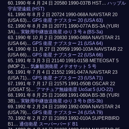
1990 年 4 月 24 日 20580 1990-037B HST…
ハッブル
宇宙望遠鏡 (HST)
1990 年 8 月 2 日 20724 1990-068A NAVSTAR 20
(USA 63)…
GPS 衛星 ナブスター 20 (USA 63)
1990 年 8 月 28 日 20771 1990-077A BS-3A (YURI
3A)…
実験用中継放送衛星 ゆり 3 号 a (BS-3a)
1990 年 10 月 2 日 20830 1990-088A NAVSTAR 21
(USA 64)…
GPS 衛星 ナブスター 21 (USA 64)
1990 年 11 月 27 日 20959 1990-103A NAVSTAR 22
(USA 66)…
GPS 衛星 ナブスター 22 (USA 66)
1991 年 3 月 3 日 21140 1991-015B METEOSAT 5
(MOP 2)…
気象観測衛星 メテオサット 5 号
1991 年 7 月 4 日 21552 1991-047A NAVSTAR 23
(USA 71)…
GPS 衛星 ナブスター 23 (USA 71)
1991 年 7 月 17 日 21575 1991-050B OSCAR 22
(UOSAT 5)…
アマチュア無線衛星 UoSat 5 (UO-22)
1991 年 8 月 25 日 21668 1991-060A BS-3B (YURI
3B)…
実験用中継放送衛星 ゆり 3 号 b (BS-3b)
1992 年 2 月 24 日 21890 1992-009A NAVSTAR 24
(USA 79)…
GPS 衛星 ナブスター 24 (USA 79)
1992 年 2 月 27 日 21893 1992-010A SUPERBIRD
B1…
通信衛星 スーパーバード B1