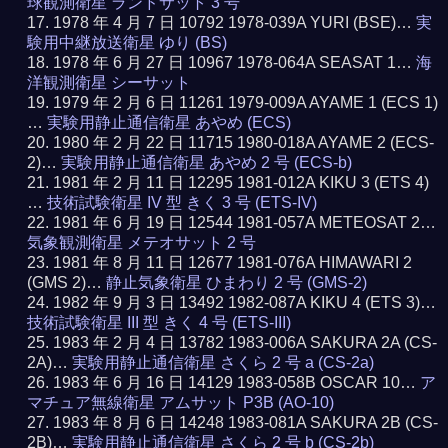
球観測衛星 ランドサット 3 号
1978 年 4 月 7 日 10792 1978-039A YURI (BSE)…
実
験用中継放送衛星 ゆり (BS)
1978 年 6 月 27 日 10967 1978-064A SEASAT 1…
海
洋観測衛星 シーサット
1979 年 2 月 6 日 11261 1979-009A AYAME 1 (ECS 1)
…
実験用静止通信衛星 あやめ (ECS)
1980 年 2 月 22 日 11715 1980-018A AYAME 2 (ECS-
2)…
実験用静止通信衛星 あやめ 2 号 (ECS-b)
1981 年 2 月 11 日 12295 1981-012A KIKU 3 (ETS 4)
…
技術試験衛星 IV 型 きく 3 号 (ETS-IV)
1981 年 6 月 19 日 12544 1981-057A METEOSAT 2…
気象観測衛星 メテオサット 2 号
1981 年 8 月 11 日 12677 1981-076A HIMAWARI 2
(GMS 2)…
静止気象衛星 ひまわり 2 号 (GMS-2)
1982 年 9 月 3 日 13492 1982-087A KIKU 4 (ETS 3)…
技術試験衛星 III 型 きく 4 号 (ETS-III)
1983 年 2 月 4 日 13782 1983-006A SAKURA 2A (CS-
2A)…
実験用静止通信衛星 さくら 2 号 a (CS-2a)
1983 年 6 月 16 日 14129 1983-058B OSCAR 10…
ア
マチュア無線衛星 アムサット P3B (AO-10)
1983 年 8 月 6 日 14248 1983-081A SAKURA 2B (CS-
2B)…
実験用静止通信衛星 さくら 2 号 b (CS-2b)