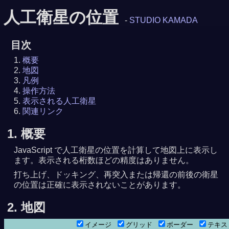
人工衛星の位置
-
STUDIO KAMADA
目次
概要
地図
凡例
操作方法
表示される人工衛星
関連リンク
1. 概要
JavaScript で人工衛星の位置を計算して地図上に表示し
ます。表示される桁数ほどの精度はありません。
打ち上げ、ドッキング、再突入または帰還の前後の衛星
の位置は正確に表示されないことがあります。
2. 地図
イメージ
グリッド
ボーダー
テキ