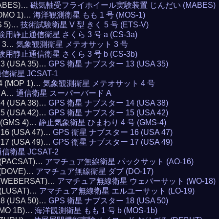
(MABES)…
磁気軸受フライホイール実験装置 じんだい (MABES)
MOMO 1)…
海洋観測衛星 もも 1 号 (MOS-1)
S 5)…
技術試験衛星 V 型 きく 5 号 (ETS-V)
験用静止通信衛星 さくら 3 号 a (CS-3a)
T 3…
気象観測衛星 メテオサット 3 号
験用静止通信衛星 さくら 3 号 b (CS-3b)
13 (USA 35)…
GPS 衛星 ナブスター 13 (USA 35)
信衛星 JCSAT-1
4 (MOP 1)…
気象観測衛星 メテオサット 4 号
D A…
通信衛星 スーパーバード A
14 (USA 38)…
GPS 衛星 ナブスター 14 (USA 38)
15 (USA 42)…
GPS 衛星 ナブスター 15 (USA 42)
4 (GMS 4)…
静止気象衛星 ひまわり 4 号 (GMS-4)
 16 (USA 47)…
GPS 衛星 ナブスター 16 (USA 47)
 17 (USA 49)…
GPS 衛星 ナブスター 17 (USA 49)
信衛星 JCSAT-2
6 (PACSAT)…
アマチュア無線衛星 パックサット (AO-16)
7 (DOVE)…
アマチュア無線衛星 ダブ (DO-17)
8 (WEBERSAT)…
アマチュア無線衛星 ウェバーサット (WO-18)
9 (LUSAT)…
アマチュア無線衛星 エルユーサット (LO-19)
18 (USA 50)…
GPS 衛星 ナブスター 18 (USA 50)
OMO 1B)…
海洋観測衛星 もも 1 号 b (MOS-1b)