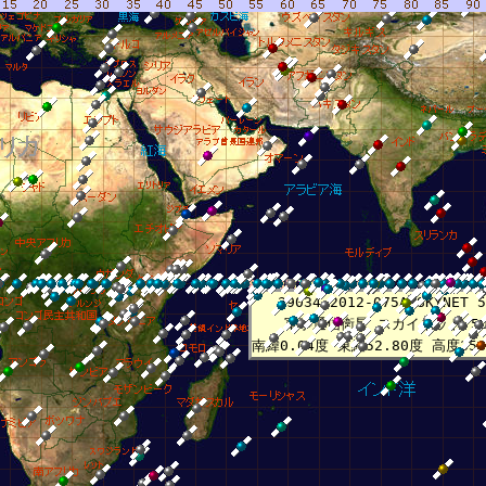
8月 7日17時38分11秒
8月 7日23時37分11秒
8月 8日 5時36分12秒
8月 8日11時35分13秒
8月 8日17時34分13秒
8月 9日 5時32分15秒
8月 8日23時33分14秒
39034 2012-075A SKYNET 5
軍事通信衛星 スカイネット 5
南緯0.04度 東経52.80度 高度358