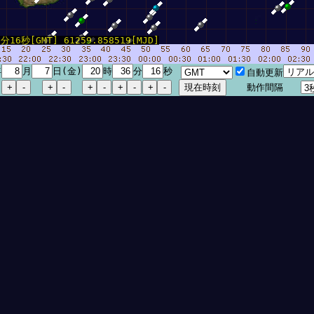
16秒[GMT] 61259.858519[MJD]
年
月
日(金)
時
分
秒
自動更新
動作間隔