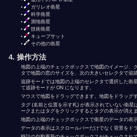
ガリレオ衛星
科学衛星
測地衛星
技術衛星
キューブサット
その他の衛星
4. 操作方法
地図の上端のチェックボックスで地図のイメージ、グ
タで地図の窓のサイズを、次の大きいセレクタで追
追跡モードでは地図の上端のセレクタで選択した衛
て追跡モードが ON になります。
マウスで地図をドラッグできます。地図をドラッグ
タグ (名前と位置を示す札) が表示されていない
ークまたはタグをクリックするとタグの表示が消え
地図の上端のチェックボックスで衛星のデータの表示を 
データの表示はスクロールバーだけでなく背景をド
時計の自動更新のチェックボックスがチェックされ