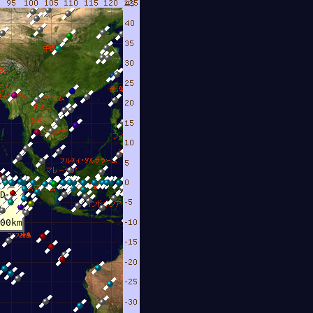
D
D
00km