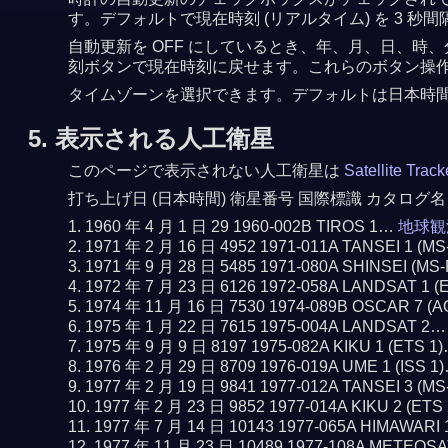
す。デフォルトで現在時刻 (リアルタイム) を 3
自動更新を OFF にしているとき、年、月、日、時、
刻ボタンで現在時刻に戻せます。これらのボタン操作で
タイムゾーンを選択できます。デフォルトは日本時
5. 表示される人工衛星
このページで表示されない人工衛星は
Satellite Trac
打ち上げ日 (日本時間) 衛星番号 国際標識 カタログ名
1960 年 4 月 1 日 29 1960-002B TIROS 1…
地球観
1971 年 2 月 16 日 4952 1971-011A TANSEI 1 (M
1971 年 9 月 28 日 5485 1971-080A SHINSEI (MS
1972 年 7 月 23 日 6126 1972-058A LANDSAT 1 
1974 年 11 月 16 日 7530 1974-089B OSCAR 7 (
1975 年 1 月 22 日 7615 1975-004A LANDSAT 2
1975 年 9 月 9 日 8197 1975-082A KIKU 1 (ETS 1
1976 年 2 月 29 日 8709 1976-019A UME 1 (ISS 1
1977 年 2 月 19 日 9841 1977-012A TANSEI 3 (M
1977 年 2 月 23 日 9852 1977-014A KIKU 2 (ETS
1977 年 7 月 14 日 10143 1977-065A HIMAWARI
1977 年 11 月 23 日 10489 1977-108A METEOS