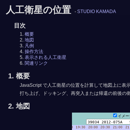
人工衛星の位置
-
STUDIO KAMADA
目次
概要
地図
凡例
操作方法
表示される人工衛星
関連リンク
1. 概要
JavaScript で人工衛星の位置を計算して地図
打ち上げ、ドッキング、再突入または帰還の前後の
2. 地図
イメ