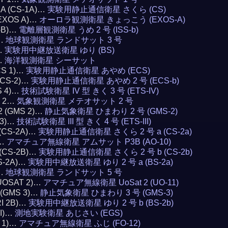
1A (CS-1A)…
実験用静止通信衛星 さくら (CS)
(EXOS A)…
オーロラ観測衛星 きょっこう (EXOS-A)
S-B)…
電離層観測衛星 うめ 2 号 (ISS-b)
3…
地球観測衛星 ランドサット 3 号
)…
実験用中継放送衛星 ゆり (BS)
…
海洋観測衛星 シーサット
CS 1)…
実験用静止通信衛星 あやめ (ECS)
(ECS-2)…
実験用静止通信衛星 あやめ 2 号 (ECS-b)
S 4)…
技術試験衛星 IV 型 きく 3 号 (ETS-IV)
T 2…
気象観測衛星 メテオサット 2 号
 2 (GMS 2)…
静止気象衛星 ひまわり 2 号 (GMS-2)
 3)…
技術試験衛星 III 型 きく 4 号 (ETS-III)
 (CS-2A)…
実験用静止通信衛星 さくら 2 号 a (CS-2a)
0…
アマチュア無線衛星 アムサット P3B (AO-10)
 (CS-2B)…
実験用静止通信衛星 さくら 2 号 b (CS-2b)
BS-2A)…
実験用中継放送衛星 ゆり 2 号 a (BS-2a)
5…
地球観測衛星 ランドサット 5 号
(UOSAT 2)…
アマチュア無線衛星 UoSat 2 (UO-11)
3 (GMS 3)…
静止気象衛星 ひまわり 3 号 (GMS-3)
RI 2B)…
実験用中継放送衛星 ゆり 2 号 b (BS-2b)
AI)…
測地実験衛星 あじさい (EGS)
I 1)…
アマチュア無線衛星 ふじ (FO-12)