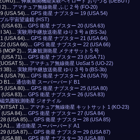
RIZURU)…
伸展展開機能実験ペイロード おりづる (DEBUT)
I 2)…
アマチュア無線衛星 ふじ 2 号 (FO-20)
19 (USA 54)…
GPS 衛星 ナブスター 19 (USA 54)
ブル宇宙望遠鏡 (HST)
0 (USA 63)…
GPS 衛星 ナブスター 20 (USA 63)
RI 3A)…
実験用中継放送衛星 ゆり 3 号 a (BS-3a)
21 (USA 64)…
GPS 衛星 ナブスター 21 (USA 64)
 22 (USA 66)…
GPS 衛星 ナブスター 22 (USA 66)
5 (MOP 2)…
気象観測衛星 メテオサット 5 号
3 (USA 71)…
GPS 衛星 ナブスター 23 (USA 71)
 (UOSAT 5)…
アマチュア無線衛星 UoSat 5 (UO-22)
RI 3B)…
実験用中継放送衛星 ゆり 3 号 b (BS-3b)
24 (USA 79)…
GPS 衛星 ナブスター 24 (USA 79)
RD B1…
通信衛星 スーパーバード B1
25 (USA 80)…
GPS 衛星 ナブスター 25 (USA 80)
6 (USA 83)…
GPS 衛星 ナブスター 26 (USA 83)
磁気圏観測衛星 ジオテイル
 (KITSAT 1)…
アマチュア無線衛星 キットサット 1 (KO-23)
7 (USA 84)…
GPS 衛星 ナブスター 27 (USA 84)
 28 (USA 85)…
GPS 衛星 ナブスター 28 (USA 85)
RD A1…
通信衛星 スーパーバード A1
 29 (USA 87)…
GPS 衛星 ナブスター 29 (USA 87)
0 (USA 88)…
GPS 衛星 ナブスター 30 (USA 88)