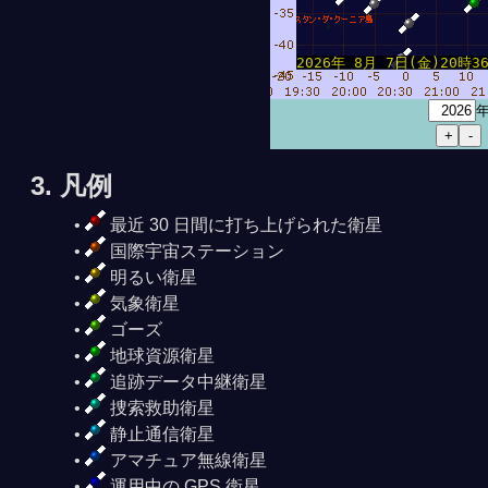
2026年 8月 7日(金)20時36分
3. 凡例
最近 30 日間に打ち上げられた衛星
国際宇宙ステーション
明るい衛星
気象衛星
ゴーズ
地球資源衛星
追跡データ中継衛星
捜索救助衛星
静止通信衛星
アマチュア無線衛星
運用中の GPS 衛星