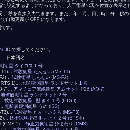
 秒間隔で設定するようになっており、人工衛星の現在位置が表示さ
分、秒を直接入力できます。また、年、月、日、時、分、秒の下の
自動更新が OFF になります。
間です。
ker 3D
で探してください。
 … 日本語名
測衛星 タイロス 1 号
S-T1)…
試験衛星 たんせい (MS-T1)
-F2)…
試験衛星 しんせい (MS-F2)
(ERTS 1)…
地球観測衛星 ランドサット 1 号
AO-7)…
アマチュア無線衛星 アムサット P2B (AO-7)
…
地球観測衛星 ランドサット 2 号
)…
技術試験衛星 I 型 きく 1 号 (ETS-I)
)…
電離層観測衛星 うめ (ISS)
S-T3)…
試験衛星 たんせい 3 号 (MS-T3)
 2)…
技術試験衛星 II 型 きく 2 号 (ETS-II)
 1 (GMS 1)…
静止気象衛星 ひまわり (GMS)
AT 1…
気象観測衛星 メテオサット 1 号