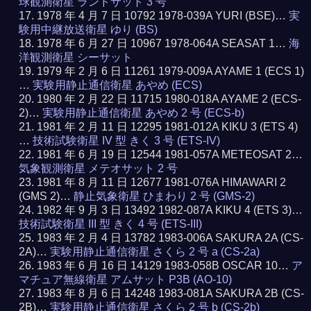
球観測衛星 ランドサット 3 号
1978 年 4 月 7 日 10792 1978-039A YURI (BSE)…
実
験用中継放送衛星 ゆり (BS)
1978 年 6 月 27 日 10967 1978-064A SEASAT 1…
海
洋観測衛星 シーサット
1979 年 2 月 6 日 11261 1979-009A AYAME 1 (ECS 1)
…
実験用静止通信衛星 あやめ (ECS)
1980 年 2 月 22 日 11715 1980-018A AYAME 2 (ECS-
2)…
実験用静止通信衛星 あやめ 2 号 (ECS-b)
1981 年 2 月 11 日 12295 1981-012A KIKU 3 (ETS 4)
…
技術試験衛星 IV 型 きく 3 号 (ETS-IV)
1981 年 6 月 19 日 12544 1981-057A METEOSAT 2…
気象観測衛星 メテオサット 2 号
1981 年 8 月 11 日 12677 1981-076A HIMAWARI 2
(GMS 2)…
静止気象衛星 ひまわり 2 号 (GMS-2)
1982 年 9 月 3 日 13492 1982-087A KIKU 4 (ETS 3)…
技術試験衛星 III 型 きく 4 号 (ETS-III)
1983 年 2 月 4 日 13782 1983-006A SAKURA 2A (CS-
2A)…
実験用静止通信衛星 さくら 2 号 a (CS-2a)
1983 年 6 月 16 日 14129 1983-058B OSCAR 10…
ア
マチュア無線衛星 アムサット P3B (AO-10)
1983 年 8 月 6 日 14248 1983-081A SAKURA 2B (CS-
2B)…
実験用静止通信衛星 さくら 2 号 b (CS-2b)