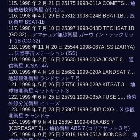
1998 年 2 月 21 日 25175 1998-011A COMETS…
通
信放送技術衛星 かけはし
1998 年 4 月 29 日 25312 1998-024B BSAT-1B…
放
送衛星 BSAT-1b
1998 年 7 月 10 日 25397 1998-043D TECHSAT 1B
(GO-32)…
アマチュア無線衛星 ガーウィン・テックサッ
ト 1B (GO-32)
1998 年 11 月 20 日 25544 1998-067A ISS (ZARYA)
…
国際宇宙ステーション (ISS)
1999 年 2 月 16 日 25630 1999-006A JCSAT 6…
通
信衛星 JCSAT-4A
1999 年 4 月 16 日 25682 1999-020A LANDSAT 7…
地球観測衛星 ランドサット 7 号
1999 年 5 月 26 日 25756 1999-029A KITSAT 3…
地
球観測衛星 キットサット 3
1999 年 6 月 25 日 25791 1999-035A FUSE 1…
遠紫
外線分光衛星 ヒューズ
1999 年 7 月 23 日 25867 1999-040B CXO…
X 線観
測衛星 チャンドラ
1999 年 9 月 4 日 25894 1999-046A ABS 7
(KOREASAT 3)…
通信衛星 ABS 7 (コリアサット 3 号)
1999 年 9 月 25 日 25919 1999-051A IKONOS 2…
地