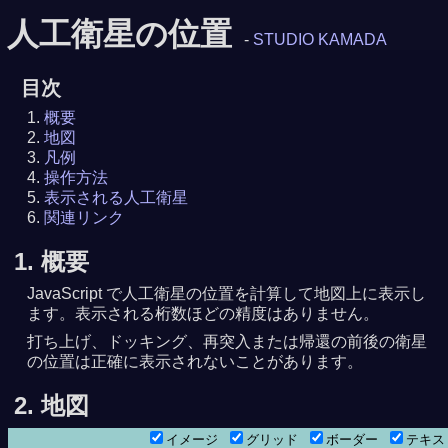
人工衛星の位置
-
STUDIO KAMADA
目次
概要
地図
凡例
操作方法
表示される人工衛星
関連リンク
1. 概要
JavaScript で人工衛星の位置を計算して地図上に表示し
ます。表示される桁数ほどの精度はありません。
打ち上げ、ドッキング、再突入または帰還の前後の衛星
の位置は正確に表示されないことがあります。
2. 地図
イメージ
グリッド
ボーダー
テキ