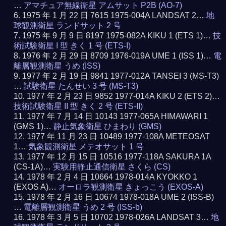
…
アマチュア無線衛星 アムサット P2B (AO-7)
1975 年 1 月 22 日 7615 1975-004A LANDSAT 2…
地
球観測衛星 ランドサット 2 号
1975 年 9 月 9 日 8197 1975-082A KIKU 1 (ETS 1)…
技
術試験衛星 I 型 きく 1 号 (ETS-I)
1976 年 2 月 29 日 8709 1976-019A UME 1 (ISS 1)…
電
離層観測衛星 うめ (ISS)
1977 年 2 月 19 日 9841 1977-012A TANSEI 3 (MS-T3)
…
試験衛星 たんせい 3 号 (MS-T3)
1977 年 2 月 23 日 9852 1977-014A KIKU 2 (ETS 2)…
技術試験衛星 II 型 きく 2 号 (ETS-II)
1977 年 7 月 14 日 10143 1977-065A HIMAWARI 1
(GMS 1)…
静止気象衛星 ひまわり (GMS)
1977 年 11 月 23 日 10489 1977-108A METEOSAT
1…
気象観測衛星 メテオサット 1 号
1977 年 12 月 15 日 10516 1977-118A SAKURA 1A
(CS-1A)…
実験用静止通信衛星 さくら (CS)
1978 年 2 月 4 日 10664 1978-014A KYOKKO 1
(EXOS A)…
オーロラ観測衛星 きょっこう (EXOS-A)
1978 年 2 月 16 日 10674 1978-018A UME 2 (ISS-B)
…
電離層観測衛星 うめ 2 号 (ISS-b)
1978 年 3 月 5 日 10702 1978-026A LANDSAT 3…
地