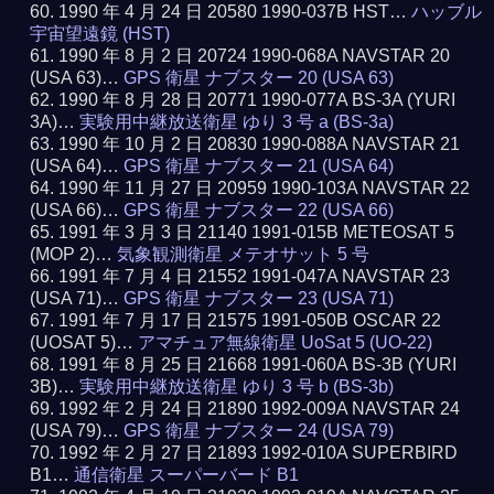
1990 年 4 月 24 日 20580 1990-037B HST…
ハッブル
宇宙望遠鏡 (HST)
1990 年 8 月 2 日 20724 1990-068A NAVSTAR 20
(USA 63)…
GPS 衛星 ナブスター 20 (USA 63)
1990 年 8 月 28 日 20771 1990-077A BS-3A (YURI
3A)…
実験用中継放送衛星 ゆり 3 号 a (BS-3a)
1990 年 10 月 2 日 20830 1990-088A NAVSTAR 21
(USA 64)…
GPS 衛星 ナブスター 21 (USA 64)
1990 年 11 月 27 日 20959 1990-103A NAVSTAR 22
(USA 66)…
GPS 衛星 ナブスター 22 (USA 66)
1991 年 3 月 3 日 21140 1991-015B METEOSAT 5
(MOP 2)…
気象観測衛星 メテオサット 5 号
1991 年 7 月 4 日 21552 1991-047A NAVSTAR 23
(USA 71)…
GPS 衛星 ナブスター 23 (USA 71)
1991 年 7 月 17 日 21575 1991-050B OSCAR 22
(UOSAT 5)…
アマチュア無線衛星 UoSat 5 (UO-22)
1991 年 8 月 25 日 21668 1991-060A BS-3B (YURI
3B)…
実験用中継放送衛星 ゆり 3 号 b (BS-3b)
1992 年 2 月 24 日 21890 1992-009A NAVSTAR 24
(USA 79)…
GPS 衛星 ナブスター 24 (USA 79)
1992 年 2 月 27 日 21893 1992-010A SUPERBIRD
B1…
通信衛星 スーパーバード B1