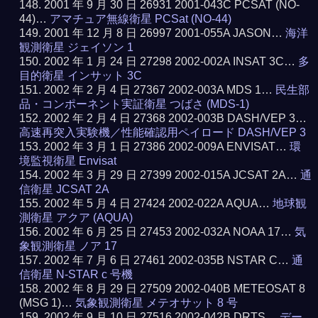
2001 年 9 月 30 日 26931 2001-043C PCSAT (NO-
44)…
アマチュア無線衛星 PCSat (NO-44)
2001 年 12 月 8 日 26997 2001-055A JASON…
海洋
観測衛星 ジェイソン 1
2002 年 1 月 24 日 27298 2002-002A INSAT 3C…
多
目的衛星 インサット 3C
2002 年 2 月 4 日 27367 2002-003A MDS 1…
民生部
品・コンポーネント実証衛星 つばさ (MDS-1)
2002 年 2 月 4 日 27368 2002-003B DASH/VEP 3…
高速再突入実験機／性能確認用ペイロード DASH/VEP 3
2002 年 3 月 1 日 27386 2002-009A ENVISAT…
環
境監視衛星 Envisat
2002 年 3 月 29 日 27399 2002-015A JCSAT 2A…
通
信衛星 JCSAT 2A
2002 年 5 月 4 日 27424 2002-022A AQUA…
地球観
測衛星 アクア (AQUA)
2002 年 6 月 25 日 27453 2002-032A NOAA 17…
気
象観測衛星 ノア 17
2002 年 7 月 6 日 27461 2002-035B NSTAR C…
通
信衛星 N-STAR c 号機
2002 年 8 月 29 日 27509 2002-040B METEOSAT 8
(MSG 1)…
気象観測衛星 メテオサット 8 号
2002 年 9 月 10 日 27516 2002-042B DRTS…
デー