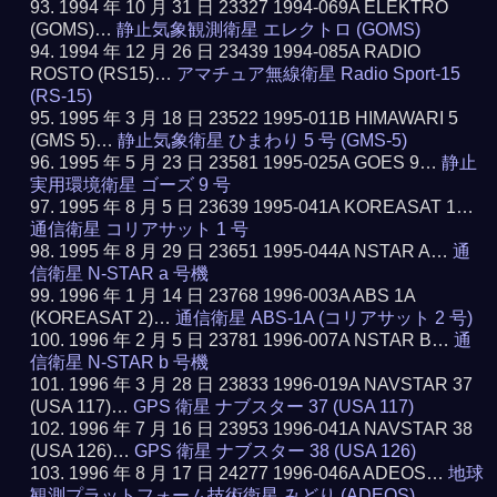
1994 年 10 月 31 日 23327 1994-069A ELEKTRO
(GOMS)…
静止気象観測衛星 エレクトロ (GOMS)
1994 年 12 月 26 日 23439 1994-085A RADIO
ROSTO (RS15)…
アマチュア無線衛星 Radio Sport-15
(RS-15)
1995 年 3 月 18 日 23522 1995-011B HIMAWARI 5
(GMS 5)…
静止気象衛星 ひまわり 5 号 (GMS-5)
1995 年 5 月 23 日 23581 1995-025A GOES 9…
静止
実用環境衛星 ゴーズ 9 号
1995 年 8 月 5 日 23639 1995-041A KOREASAT 1…
通信衛星 コリアサット 1 号
1995 年 8 月 29 日 23651 1995-044A NSTAR A…
通
信衛星 N-STAR a 号機
1996 年 1 月 14 日 23768 1996-003A ABS 1A
(KOREASAT 2)…
通信衛星 ABS-1A (コリアサット 2 号)
1996 年 2 月 5 日 23781 1996-007A NSTAR B…
通
信衛星 N-STAR b 号機
1996 年 3 月 28 日 23833 1996-019A NAVSTAR 37
(USA 117)…
GPS 衛星 ナブスター 37 (USA 117)
1996 年 7 月 16 日 23953 1996-041A NAVSTAR 38
(USA 126)…
GPS 衛星 ナブスター 38 (USA 126)
1996 年 8 月 17 日 24277 1996-046A ADEOS…
地球
観測プラットフォーム技術衛星 みどり (ADEOS)