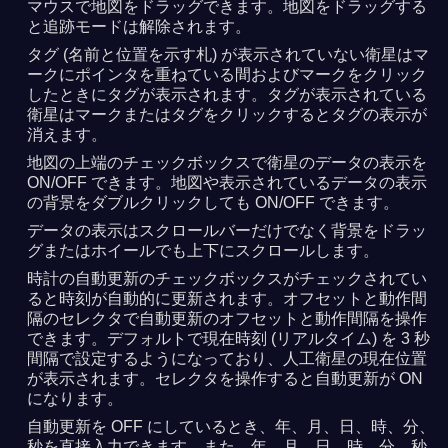
マウスで地図をドラッグできます。地図をドラッグする
と追跡モードは解除されます。
タグ (名前と位置を示す札) が表示されていない衛星はマ
ークにポインタを重ねている間およびマークをクリック
したときにタグが表示されます。タグが表示されている
衛星はマークまたはタグをクリックするとタグの表示が
消えます。
地図の上端のチェックボックスで衛星のデータの表示を
ON/OFF できます。地図や表示されているデータの表示
の背景をダブルクリックしても ON/OFF できます。
データの表示はスクロールバーだけでなく背景をドラッ
グまたはホイールでも上下にスクロールします。
時計の自動更新のチェックボックスがチェックされてい
ると時刻が自動的に更新されます。オフセットと動作間
隔のセレクタで自動更新のオフセットと動作間隔を操作
できます。デフォルトで現在時刻 (リアルタイム) を 3 秒
間隔で設定するようになっており、人工衛星の現在位置
が表示されます。セレクタを操作すると自動更新が ON
になります。
自動更新を OFF にしているとき、年、月、日、時、分、
秒を直接入力できます。また、年、月、日、時、分、秒