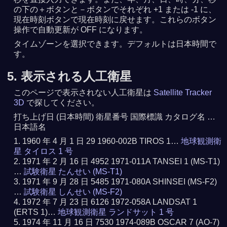
の下の＋ボタンと－ボタンでそれぞれ +1 または -1 に、
現在時刻ボタンで現在時刻に戻せます。これらのボタン
操作で自動更新が OFF になります。
タイムゾーンを選択できます。デフォルトは日本時間で
す。
5. 表示される人工衛星
このページで表示されない人工衛星は
Satellite Tracker
3D
で探してください。
打ち上げ日 (日本時間) 衛星番号 国際標識 カタログ名 …
日本語名
1960 年 4 月 1 日 29 1960-002B TIROS 1…
地球観測衛
星 タイロス 1 号
1971 年 2 月 16 日 4952 1971-011A TANSEI 1 (MS-T1)
…
試験衛星 たんせい (MS-T1)
1971 年 9 月 28 日 5485 1971-080A SHINSEI (MS-F2)
…
試験衛星 しんせい (MS-F2)
1972 年 7 月 23 日 6126 1972-058A LANDSAT 1
(ERTS 1)…
地球観測衛星 ランドサット 1 号
1974 年 11 月 16 日 7530 1974-089B OSCAR 7 (AO-7)