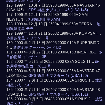
球観測衛星 イコノス
1999 年 10 月 7 日 25933 1999-055A NAVSTAR 46
(USA 145)…
GPS 衛星 ナブスター 46 (USA 145)
1999 年 12 月 10 日 25989 1999-066A XMM-
NEWTON…
X 線観測衛星 XMM
1999 年 12 月 19 日 25994 1999-068A TERRA…
地
球観測衛星 テラ
1999 年 12 月 21 日 26032 1999-070A KOMPSAT…
多目的衛星 アリラン 1 号
2000 年 2 月 18 日 26095 2000-012A SUPERBIRD
4…
通信衛星 スーパーバード B2
2000 年 3 月 22 日 26108 2000-016B INSAT 3B…
多
目的衛星 インサット 3B
2000 年 5 月 3 日 26352 2000-022A GOES 11…
静止
実用環境衛星 ゴーズ 11 号
2000 年 5 月 11 日 26360 2000-025A NAVSTAR 47
(USA 150)…
GPS 衛星 ナブスター 47 (USA 150)
2000 年 7 月 1 日 26390 2000-035A SIRIUS 1…
放送
衛星 シリウス 1
2000 年 7 月 16 日 26407 2000-040A NAVSTAR 48
(USA 151)…
GPS 衛星 ナブスター 48 (USA 151)
2000 年 9 月 5 日 26483 2000-051A SIRIUS 2…
放送
衛星 シリウス 2