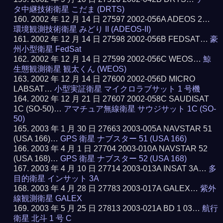
タ中継技術衛星 こだま (DRTS)
2002 年 12 月 14 日 27597 2002-056A ADEOS 2…
環境観測技術衛星 みどり II (ADEOS-II)
2002 年 12 月 14 日 27598 2002-056B FEDSAT…
豪
州小型衛星 FedSat
2002 年 12 月 14 日 27599 2002-056C WEOS…
鯨
生態観測衛星 観太くん (WEOS)
2002 年 12 月 14 日 27600 2002-056D MICRO
LABSAT…
小型実証衛星 マイクロラブサット 1 号機
2002 年 12 月 21 日 27607 2002-058C SAUDISAT
1C (SO-50)…
アマチュア無線衛星 サウジサット 1C (SO-
50)
2003 年 1 月 30 日 27663 2003-005A NAVSTAR 51
(USA 166)…
GPS 衛星 ナブスター 51 (USA 166)
2003 年 4 月 1 日 27704 2003-010A NAVSTAR 52
(USA 168)…
GPS 衛星 ナブスター 52 (USA 168)
2003 年 4 月 10 日 27714 2003-013A INSAT 3A…
多
目的衛星 インサット 3A
2003 年 4 月 28 日 27783 2003-017A GALEX…
紫外
線観測衛星 GALEX
2003 年 5 月 25 日 27813 2003-021A BD 1 03…
航行
衛星 北斗 1 号 C