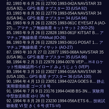
1993 年 6 月 26 日 22700 1993-042A NAVSTAR 33
(USA 92)…
GPS 衛星 ナブスター 33 (USA 92)
1993 年 8 月 30 日 22779 1993-054A NAVSTAR 34
(USA 94)…
GPS 衛星 ナブスター 34 (USA 94)
1993 年 9 月 26 日 22825 1993-061C EYESAT A (AO-
27)…
アマチュア無線衛星 キットサット 2 (KO-25)
1993 年 9 月 26 日 22828 1993-061F KITSAT B…
ア
マチュア無線衛星 ITAMsat (IO-26)
1993 年 9 月 26 日 22829 1993-061G POSAT 1…
ア
マチュア無線衛星 アイサット (AO-27)
1993 年 10 月 27 日 22877 1993-068A NAVSTAR 35
(USA 96)…
GPS 衛星 ナブスター 35 (USA 96)
1994 年 2 月 3 日 22979 1994-007B VEP…
H-II ロケ
ット性能確認用ペイロード みょうじょう (VEP)
1994 年 3 月 10 日 23027 1994-016A NAVSTAR 36
(USA 100)…
GPS 衛星 ナブスター 36 (USA 100)
1994 年 4 月 13 日 23051 1994-022A GOES 8…
静止
実用環境衛星 ゴーズ 8 号
1994 年 7 月 9 日 23176 1994-040B BS-3N…
実験用
中型放送衛星 ゆり 3N 号
1994 年 8 月 28 日 23230 1994-056A ETS 6…
技術試
験衛星 VI 型 きく 6 号 (ETS-VI)