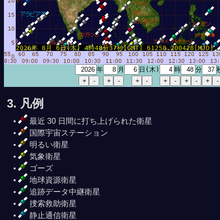
5分17秒
2026年 8月 6日(木) 4時48分37秒[GMT] 61258.200428[MJD]
年
月
日(木)
時
分
3. 凡例
最近 30 日間に打ち上げられた衛星
国際宇宙ステーション
明るい衛星
気象衛星
ゴーズ
地球資源衛星
追跡データ中継衛星
捜索救助衛星
静止通信衛星