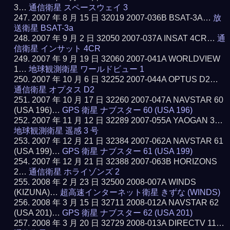
3…
通信衛星 スペースウェイ 3
2007 年 8 月 15 日 32019 2007-036B BSAT-3A…
放
送衛星 BSAT-3a
2007 年 9 月 2 日 32050 2007-037A INSAT 4CR…
通
信衛星 インサット 4CR
2007 年 9 月 19 日 32060 2007-041A WORLDVIEW
1…
地球観測衛星 ワールドビュー 1
2007 年 10 月 6 日 32252 2007-044A OPTUS D2…
通信衛星 オプタス D2
2007 年 10 月 17 日 32260 2007-047A NAVSTAR 60
(USA 196)…
GPS 衛星 ナブスター 60 (USA 196)
2007 年 11 月 12 日 32289 2007-055A YAOGAN 3…
地球観測衛星 遥感 3 号
2007 年 12 月 21 日 32384 2007-062A NAVSTAR 61
(USA 199)…
GPS 衛星 ナブスター 61 (USA 199)
2007 年 12 月 21 日 32388 2007-063B HORIZONS
2…
通信衛星 ホライゾンズ 2
2008 年 2 月 23 日 32500 2008-007A WINDS
(KIZUNA)…
超高速インターネット衛星 きずな (WINDS)
2008 年 3 月 15 日 32711 2008-012A NAVSTAR 62
(USA 201)…
GPS 衛星 ナブスター 62 (USA 201)
2008 年 3 月 20 日 32729 2008-013A DIRECTV 11…