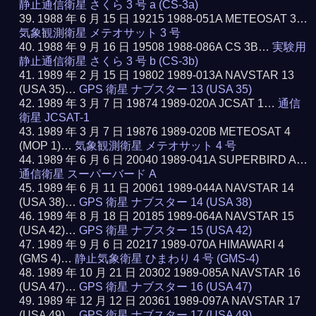
静止通信衛星 さくら 3 号 a (CS-3a)
1988 年 6 月 15 日 19215 1988-051A METEOSAT 3…
気象観測衛星 メテオサット 3 号
1988 年 9 月 16 日 19508 1988-086A CS 3B…
実験用
静止通信衛星 さくら 3 号 b (CS-3b)
1989 年 2 月 15 日 19802 1989-013A NAVSTAR 13
(USA 35)…
GPS 衛星 ナブスター 13 (USA 35)
1989 年 3 月 7 日 19874 1989-020A JCSAT 1…
通信
衛星 JCSAT-1
1989 年 3 月 7 日 19876 1989-020B METEOSAT 4
(MOP 1)…
気象観測衛星 メテオサット 4 号
1989 年 6 月 6 日 20040 1989-041A SUPERBIRD A…
通信衛星 スーパーバード A
1989 年 6 月 11 日 20061 1989-044A NAVSTAR 14
(USA 38)…
GPS 衛星 ナブスター 14 (USA 38)
1989 年 8 月 18 日 20185 1989-064A NAVSTAR 15
(USA 42)…
GPS 衛星 ナブスター 15 (USA 42)
1989 年 9 月 6 日 20217 1989-070A HIMAWARI 4
(GMS 4)…
静止気象衛星 ひまわり 4 号 (GMS-4)
1989 年 10 月 21 日 20302 1989-085A NAVSTAR 16
(USA 47)…
GPS 衛星 ナブスター 16 (USA 47)
1989 年 12 月 12 日 20361 1989-097A NAVSTAR 17
(USA 49)…
GPS 衛星 ナブスター 17 (USA 49)