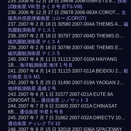
2006 年 12 月 18 日 29656 2006-059A ETS 8…
技術
試験衛星 VIII 型 きく 8 号 (ETS-VIII)
2006 年 12 月 27 日 29678 2006-063A COROT…
太
陽系外惑星捜索衛星 コロー (COROT)
2007 年 2 月 18 日 30580 2007-004A THEMIS A…
磁
気圏観測衛星 テミス 1
2007 年 2 月 18 日 30797 2007-004D THEMIS D…
磁気圏観測衛星 テミス 4
2007 年 2 月 18 日 30798 2007-004E THEMIS E…
磁気圏観測衛星 テミス 5
2007 年 4 月 11 日 31113 2007-010A HAIYANG
1B…
海洋観測衛星 海洋 1 号 B
2007 年 4 月 14 日 31115 2007-011A BEIDOU 2…
航
行衛星 北斗 M1
2007 年 5 月 25 日 31490 2007-019A YAOGAN 2…
地球観測衛星 遥感 2 号
2007 年 6 月 1 日 31577 2007-021A EUTE 8A
(SINOSAT 3)…
通信衛星 シノサット 3
2007 年 7 月 6 日 31800 2007-031A CHINASAT
6B…
通信衛星 中星 6 号 B
2007 年 7 月 7 日 31862 2007-032A DIRECTV 10…
通信衛星 ディレク TV 10
2007 年 8 月 15 日 32018 2007-036A SPACEWAY