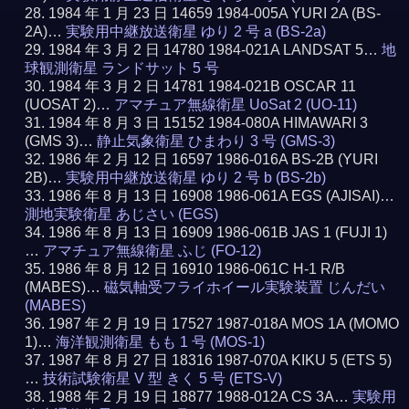
1984 年 1 月 23 日 14659 1984-005A YURI 2A (BS-
2A)…
実験用中継放送衛星 ゆり 2 号 a (BS-2a)
1984 年 3 月 2 日 14780 1984-021A LANDSAT 5…
地
球観測衛星 ランドサット 5 号
1984 年 3 月 2 日 14781 1984-021B OSCAR 11
(UOSAT 2)…
アマチュア無線衛星 UoSat 2 (UO-11)
1984 年 8 月 3 日 15152 1984-080A HIMAWARI 3
(GMS 3)…
静止気象衛星 ひまわり 3 号 (GMS-3)
1986 年 2 月 12 日 16597 1986-016A BS-2B (YURI
2B)…
実験用中継放送衛星 ゆり 2 号 b (BS-2b)
1986 年 8 月 13 日 16908 1986-061A EGS (AJISAI)…
測地実験衛星 あじさい (EGS)
1986 年 8 月 13 日 16909 1986-061B JAS 1 (FUJI 1)
…
アマチュア無線衛星 ふじ (FO-12)
1986 年 8 月 12 日 16910 1986-061C H-1 R/B
(MABES)…
磁気軸受フライホイール実験装置 じんだい
(MABES)
1987 年 2 月 19 日 17527 1987-018A MOS 1A (MOMO
1)…
海洋観測衛星 もも 1 号 (MOS-1)
1987 年 8 月 27 日 18316 1987-070A KIKU 5 (ETS 5)
…
技術試験衛星 V 型 きく 5 号 (ETS-V)
1988 年 2 月 19 日 18877 1988-012A CS 3A…
実験用