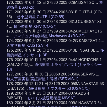
2003 年 6 月 12 日 27830 2003-028A BSAT-2C…
放
送衛星 BSAT-2c
2003 年 6 月 30 日 27844 2003-031E CUTE-1 (CO-
55)…
超小型衛星 CUTE-I (CO-55)
2003 年 6 月 30 日 27848 2003-031J CUBESAT XI
4…
超小型衛星 XI-IV (CO-57)
2003 年 9 月 27 日 27939 2003-042A MOZHAYETS
4…
アマチュア無線衛星 Mozhayets 4 (RS-22)
2003 年 9 月 27 日 27945 2003-042G KAISTSAT 4…
天文学衛星 KAISTSAT-4
2003 年 9 月 28 日 27951 2003-043E INSAT 3E…
多
目的衛星 インサット 3E
2003 年 10 月 1 日 27954 2003-044A HORIZONS 1
(GALAXY 13)…
通信衛星 ホライゾンズ 1 (ギャラクシー
13)
2003 年 10 月 30 日 28060 2003-050A SERVIS 1…
無人宇宙実験 実証衛星 1 号機 (SERVIS-1)
2003 年 12 月 21 日 28129 2003-058A NAVSTAR 53
(USA 175)…
GPS 衛星 ナブスター 53 (USA 175)
2004 年 3 月 13 日 28184 2004-007A ABS 4
(MBSAT)…
モバイル放送用衛星 MBSAT
2004 年 3 月 21 日 28190 2004-009A NAVSTAR 54