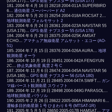
(USA 177)…
GPS 衛星 ナブスター 54 (USA 177)
2004 年 4 月 16 日 28218 2004-011A SUPERBIRD
6…
通信衛星 スーパーバード A2
2004 年 5 月 20 日 28254 2004-018A ROCSAT 2…
地球観測衛星 フォルモサット 2
2004 年 6 月 24 日 28361 2004-023A NAVSTAR 55
(USA 178)…
GPS 衛星 ナブスター 55 (USA 178)
2004 年 6 月 29 日 28375 2004-025K AMSAT
ECHO…
アマチュア無線衛星 アムサット・エコー (AO-
51)
2004 年 7 月 15 日 28376 2004-026A AURA…
地球
観測衛星 オーラ
2004 年 10 月 19 日 28451 2004-042A FENGYUN
2C…
静止気象衛星 風雲 2 号 C
2004 年 11 月 6 日 28474 2004-045A NAVSTAR 56
(USA 180)…
GPS 衛星 ナブスター 56 (USA 180)
2004 年 11 月 21 日 28485 2004-047A SWIFT…
ガン
マ線バースト観測衛星 スウィフト
2004 年 12 月 19 日 28498 2004-049G PARASOL…
地球観測衛星 パラソル
2005 年 2 月 26 日 28622 2005-006A HIMAWARI 6…
運輸多目的衛星新 1 号 ひまわり 6 号 (MTSAT-1R)
2005 年 5 月 5 日 28650 2005-017B HAMSAT…
アマ