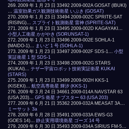
2009 年 1 月 23 日 33492 2009-002A GOSAT (IBUKI)
…
温室効果ガス観測技術衛星 いぶき (GOSAT)
2009 年 1 月 23 日 33494 2009-002C SPRITE-SAT
(RISING)…
スプライト観測衛星 雷神 (SPRITE-SAT)
2009 年 1 月 23 日 33495 2009-002D KAGAYAKI…
小型人工衛星 かがやき (SORUNSAT-1)
2009 年 1 月 23 日 33496 2009-002E SOHLA-1
(MAIDO-1)…
まいど 1 号 (SOHLA-1)
2009 年 1 月 23 日 33497 2009-002F SDS-1…
小型
実証衛星 1 型 SDS-1
2009 年 1 月 23 日 33498 2009-002G STARS
(KUKAI)…
テザー宇宙ロボット技術実証衛星 KUKAI
(STARS)
2009 年 1 月 23 日 33499 2009-002H KKS-1
(KISEKI)…
航空高専衛星 輝汐 (KKS-1)
2009 年 3 月 24 日 34661 2009-014A NAVSTAR 63
(USA 203)…
GPS 衛星 ナブスター 63 (USA 203)
2009 年 6 月 21 日 35362 2009-032A MEASAT 3A…
ミーサット 3a
2009 年 6 月 28 日 35491 2009-033A EWS-G3
(GOES 14)…
静止実用環境衛星 ゴーズ 14 号
2009 年 6 月 30 日 35493 2009-034A SIRIUS FM-5…