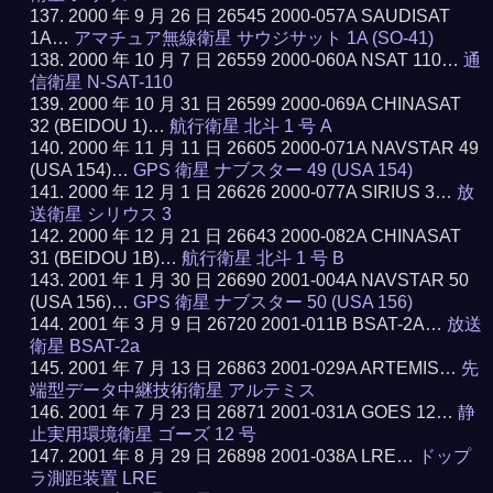
2000 年 9 月 26 日 26545 2000-057A SAUDISAT
1A…
アマチュア無線衛星 サウジサット 1A (SO-41)
2000 年 10 月 7 日 26559 2000-060A NSAT 110…
通
信衛星 N-SAT-110
2000 年 10 月 31 日 26599 2000-069A CHINASAT
32 (BEIDOU 1)…
航行衛星 北斗 1 号 A
2000 年 11 月 11 日 26605 2000-071A NAVSTAR 49
(USA 154)…
GPS 衛星 ナブスター 49 (USA 154)
2000 年 12 月 1 日 26626 2000-077A SIRIUS 3…
放
送衛星 シリウス 3
2000 年 12 月 21 日 26643 2000-082A CHINASAT
31 (BEIDOU 1B)…
航行衛星 北斗 1 号 B
2001 年 1 月 30 日 26690 2001-004A NAVSTAR 50
(USA 156)…
GPS 衛星 ナブスター 50 (USA 156)
2001 年 3 月 9 日 26720 2001-011B BSAT-2A…
放送
衛星 BSAT-2a
2001 年 7 月 13 日 26863 2001-029A ARTEMIS…
先
端型データ中継技術衛星 アルテミス
2001 年 7 月 23 日 26871 2001-031A GOES 12…
静
止実用環境衛星 ゴーズ 12 号
2001 年 8 月 29 日 26898 2001-038A LRE…
ドップ
ラ測距装置 LRE