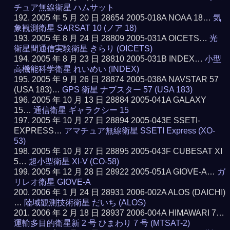
チュア無線衛星 ハムサット
2005 年 5 月 20 日 28654 2005-018A NOAA 18…
気
象観測衛星 SARSAT 10 (ノア 18)
2005 年 8 月 24 日 28809 2005-031A OICETS…
光
衛星間通信実験衛星 きらり (OICETS)
2005 年 8 月 23 日 28810 2005-031B INDEX…
小型
高機能科学衛星 れいめい (INDEX)
2005 年 9 月 26 日 28874 2005-038A NAVSTAR 57
(USA 183)…
GPS 衛星 ナブスター 57 (USA 183)
2005 年 10 月 13 日 28884 2005-041A GALAXY
15…
通信衛星 ギャラクシー 15
2005 年 10 月 27 日 28894 2005-043E SSETI-
EXPRESS…
アマチュア無線衛星 SSETI Express (XO-
53)
2005 年 10 月 27 日 28895 2005-043F CUBESAT XI
5…
超小型衛星 XI-V (CO-58)
2005 年 12 月 28 日 28922 2005-051A GIOVE-A…
ガ
リレオ衛星 GIOVE-A
2006 年 1 月 24 日 28931 2006-002A ALOS (DAICHI)
…
陸域観測技術衛星 だいち (ALOS)
2006 年 2 月 18 日 28937 2006-004A HIMAWARI 7…
運輸多目的衛星新 2 号 ひまわり 7 号 (MTSAT-2)