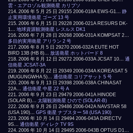
雲・エアロゾル観測衛星 カリプソ
2006 年 5 月 25 日 29155 2006-018A EWS-G1…
静
止実用環境衛星 ゴーズ 13 号
2006 年 6 月 15 日 29228 2006-021A RESURS DK-
1…
地球資源観測衛星 レスルス DK1
2006 年 7 月 28 日 29268 2006-031A KOMPSAT 2…
多目的実用衛星 アリラン 2 号
2006 年 8 月 5 日 29270 2006-032A EUTE HOT
BIRD 13B (HB 8)…
放送衛星 ホットバード 8
2006 年 8 月 12 日 29272 2006-033A JCSAT 10…
通
信衛星 JCSAT-3A
2006 年 8 月 22 日 29349 2006-034A KOREASAT 5
(MUGUNGWHA 5)…
通信衛星 コリアサット 5 号
2006 年 9 月 13 日 29398 2006-038A CHINASAT
22A…
通信衛星 中星 22 号 A
2006 年 9 月 23 日 29479 2006-041A HINODE
(SOLAR B)…
太陽観測衛星 ひので (SOLAR-B)
2006 年 9 月 26 日 29486 2006-042A NAVSTAR 58
(USA 190)…
GPS 衛星 ナブスター 58 (USA 190)
2006 年 10 月 14 日 29494 2006-043A DIRECTV
9S…
通信衛星 ディレク TV 9S
2006 年 10 月 14 日 29495 2006-043B OPTUS D1…