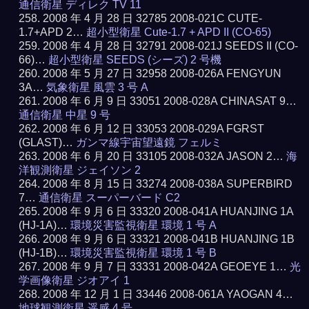
通信衛星 ディレク TV 11
2008 年 4 月 28 日 32785 2008-021C CUTE-
1.7+APD 2…
超小型衛星 Cute-1.7 + APD II (CO-65)
2008 年 4 月 28 日 32791 2008-021J SEEDS II (CO-
66)…
超小型衛星 SEEDS (シーズ) 2 号機
2008 年 5 月 27 日 32958 2008-026A FENGYUN
3A…
気象衛星 風雲 3 号 A
2008 年 6 月 9 日 33051 2008-028A CHINASAT 9…
通信衛星 中星 9 号
2008 年 6 月 12 日 33053 2008-029A FGRST
(GLAST)…
ガンマ線宇宙望遠鏡 フェルミ
2008 年 6 月 20 日 33105 2008-032A JASON 2…
海
洋観測衛星 ジェイソン 2
2008 年 8 月 15 日 33274 2008-038A SUPERBIRD
7…
通信衛星 スーパーバード C2
2008 年 9 月 6 日 33320 2008-041A HUANJING 1A
(HJ-1A)…
環境災害監視衛星 環境 1 号 A
2008 年 9 月 6 日 33321 2008-041B HUANJING 1B
(HJ-1B)…
環境災害監視衛星 環境 1 号 B
2008 年 9 月 7 日 33331 2008-042A GEOEYE 1…
光
学画像衛星 ジオアイ 1
2008 年 12 月 1 日 33446 2008-061A YAOGAN 4…
地球観測衛星 遥感 4 号