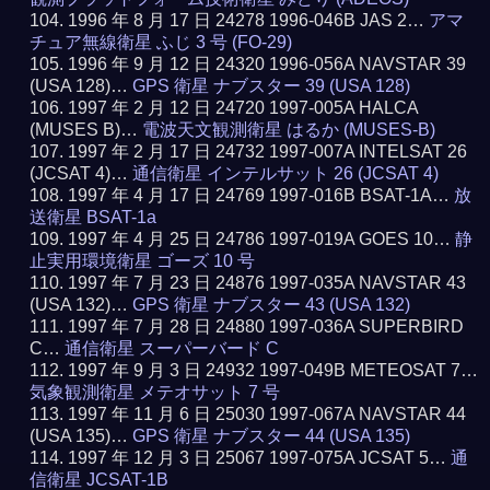
1996 年 8 月 17 日 24278 1996-046B JAS 2…
アマ
チュア無線衛星 ふじ 3 号 (FO-29)
1996 年 9 月 12 日 24320 1996-056A NAVSTAR 39
(USA 128)…
GPS 衛星 ナブスター 39 (USA 128)
1997 年 2 月 12 日 24720 1997-005A HALCA
(MUSES B)…
電波天文観測衛星 はるか (MUSES-B)
1997 年 2 月 17 日 24732 1997-007A INTELSAT 26
(JCSAT 4)…
通信衛星 インテルサット 26 (JCSAT 4)
1997 年 4 月 17 日 24769 1997-016B BSAT-1A…
放
送衛星 BSAT-1a
1997 年 4 月 25 日 24786 1997-019A GOES 10…
静
止実用環境衛星 ゴーズ 10 号
1997 年 7 月 23 日 24876 1997-035A NAVSTAR 43
(USA 132)…
GPS 衛星 ナブスター 43 (USA 132)
1997 年 7 月 28 日 24880 1997-036A SUPERBIRD
C…
通信衛星 スーパーバード C
1997 年 9 月 3 日 24932 1997-049B METEOSAT 7…
気象観測衛星 メテオサット 7 号
1997 年 11 月 6 日 25030 1997-067A NAVSTAR 44
(USA 135)…
GPS 衛星 ナブスター 44 (USA 135)
1997 年 12 月 3 日 25067 1997-075A JCSAT 5…
通
信衛星 JCSAT-1B