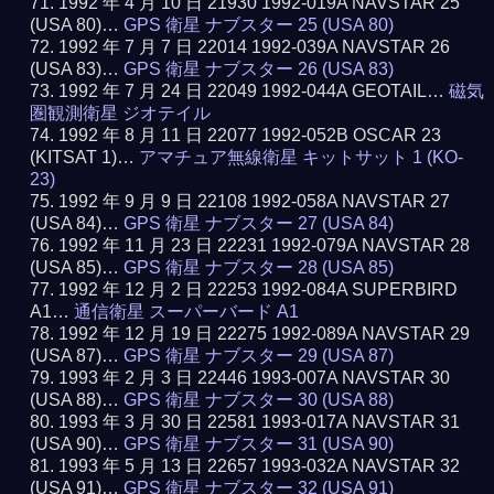
1992 年 4 月 10 日 21930 1992-019A NAVSTAR 25
(USA 80)…
GPS 衛星 ナブスター 25 (USA 80)
1992 年 7 月 7 日 22014 1992-039A NAVSTAR 26
(USA 83)…
GPS 衛星 ナブスター 26 (USA 83)
1992 年 7 月 24 日 22049 1992-044A GEOTAIL…
磁気
圏観測衛星 ジオテイル
1992 年 8 月 11 日 22077 1992-052B OSCAR 23
(KITSAT 1)…
アマチュア無線衛星 キットサット 1 (KO-
23)
1992 年 9 月 9 日 22108 1992-058A NAVSTAR 27
(USA 84)…
GPS 衛星 ナブスター 27 (USA 84)
1992 年 11 月 23 日 22231 1992-079A NAVSTAR 28
(USA 85)…
GPS 衛星 ナブスター 28 (USA 85)
1992 年 12 月 2 日 22253 1992-084A SUPERBIRD
A1…
通信衛星 スーパーバード A1
1992 年 12 月 19 日 22275 1992-089A NAVSTAR 29
(USA 87)…
GPS 衛星 ナブスター 29 (USA 87)
1993 年 2 月 3 日 22446 1993-007A NAVSTAR 30
(USA 88)…
GPS 衛星 ナブスター 30 (USA 88)
1993 年 3 月 30 日 22581 1993-017A NAVSTAR 31
(USA 90)…
GPS 衛星 ナブスター 31 (USA 90)
1993 年 5 月 13 日 22657 1993-032A NAVSTAR 32
(USA 91)…
GPS 衛星 ナブスター 32 (USA 91)