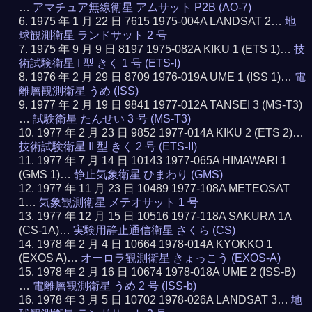
…
アマチュア無線衛星 アムサット P2B (AO-7)
1975 年 1 月 22 日 7615 1975-004A LANDSAT 2…
地
球観測衛星 ランドサット 2 号
1975 年 9 月 9 日 8197 1975-082A KIKU 1 (ETS 1)…
技
術試験衛星 I 型 きく 1 号 (ETS-I)
1976 年 2 月 29 日 8709 1976-019A UME 1 (ISS 1)…
電
離層観測衛星 うめ (ISS)
1977 年 2 月 19 日 9841 1977-012A TANSEI 3 (MS-T3)
…
試験衛星 たんせい 3 号 (MS-T3)
1977 年 2 月 23 日 9852 1977-014A KIKU 2 (ETS 2)…
技術試験衛星 II 型 きく 2 号 (ETS-II)
1977 年 7 月 14 日 10143 1977-065A HIMAWARI 1
(GMS 1)…
静止気象衛星 ひまわり (GMS)
1977 年 11 月 23 日 10489 1977-108A METEOSAT
1…
気象観測衛星 メテオサット 1 号
1977 年 12 月 15 日 10516 1977-118A SAKURA 1A
(CS-1A)…
実験用静止通信衛星 さくら (CS)
1978 年 2 月 4 日 10664 1978-014A KYOKKO 1
(EXOS A)…
オーロラ観測衛星 きょっこう (EXOS-A)
1978 年 2 月 16 日 10674 1978-018A UME 2 (ISS-B)
…
電離層観測衛星 うめ 2 号 (ISS-b)
1978 年 3 月 5 日 10702 1978-026A LANDSAT 3…
地