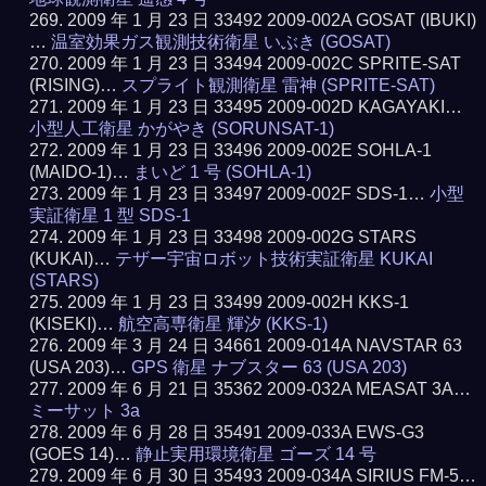
2009 年 1 月 23 日 33492 2009-002A GOSAT (IBUKI)
…
温室効果ガス観測技術衛星 いぶき (GOSAT)
2009 年 1 月 23 日 33494 2009-002C SPRITE-SAT
(RISING)…
スプライト観測衛星 雷神 (SPRITE-SAT)
2009 年 1 月 23 日 33495 2009-002D KAGAYAKI…
小型人工衛星 かがやき (SORUNSAT-1)
2009 年 1 月 23 日 33496 2009-002E SOHLA-1
(MAIDO-1)…
まいど 1 号 (SOHLA-1)
2009 年 1 月 23 日 33497 2009-002F SDS-1…
小型
実証衛星 1 型 SDS-1
2009 年 1 月 23 日 33498 2009-002G STARS
(KUKAI)…
テザー宇宙ロボット技術実証衛星 KUKAI
(STARS)
2009 年 1 月 23 日 33499 2009-002H KKS-1
(KISEKI)…
航空高専衛星 輝汐 (KKS-1)
2009 年 3 月 24 日 34661 2009-014A NAVSTAR 63
(USA 203)…
GPS 衛星 ナブスター 63 (USA 203)
2009 年 6 月 21 日 35362 2009-032A MEASAT 3A…
ミーサット 3a
2009 年 6 月 28 日 35491 2009-033A EWS-G3
(GOES 14)…
静止実用環境衛星 ゴーズ 14 号
2009 年 6 月 30 日 35493 2009-034A SIRIUS FM-5…