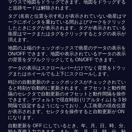
マウスで地図をドラッグできます。地図をドラッグする
と追跡モードは解除されます。
タグ (名前と位置を示す札) が表示されていない衛星はマ
ークにポインタを重ねている間およびマークをクリック
したときにタグが表示されます。タグが表示されている
衛星はマークまたはタグをクリックするとタグの表示が
消えます。
地図の上端のチェックボックスで衛星のデータの表示を
ON/OFF できます。地図や表示されているデータの表示
の背景をダブルクリックしても ON/OFF できます。
データの表示はスクロールバーだけでなく背景をドラッ
グまたはホイールでも上下にスクロールします。
時計の自動更新のチェックボックスがチェックされてい
ると時刻が自動的に更新されます。オフセットと動作間
隔のセレクタで自動更新のオフセットと動作間隔を操作
できます。デフォルトで現在時刻 (リアルタイム) を 3 秒
間隔で設定するようになっており、人工衛星の現在位置
が表示されます。セレクタを操作すると自動更新が ON
になります。
自動更新を OFF にしているとき、年、月、日、時、分、
秒を直接入力できます。また、年、月、日、時、分、秒