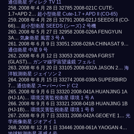
通信衛星 ディレク TV 11
2008 年 4 月 28 日 32785 2008-021C CUTE-
1.7+APD 2…
超小型衛星 Cute-1.7 + APD II (CO-65)
2008 年 4 月 28 日 32791 2008-021J SEEDS II (CO-
66)…
超小型衛星 SEEDS (シーズ) 2 号機
2008 年 5 月 27 日 32958 2008-026A FENGYUN
3A…
気象衛星 風雲 3 号 A
2008 年 6 月 9 日 33051 2008-028A CHINASAT 9…
通信衛星 中星 9 号
2008 年 6 月 12 日 33053 2008-029A FGRST
(GLAST)…
ガンマ線宇宙望遠鏡 フェルミ
2008 年 6 月 20 日 33105 2008-032A JASON 2…
海
洋観測衛星 ジェイソン 2
2008 年 8 月 15 日 33274 2008-038A SUPERBIRD
7…
通信衛星 スーパーバード C2
2008 年 9 月 6 日 33320 2008-041A HUANJING 1A
(HJ-1A)…
環境災害監視衛星 環境 1 号 A
2008 年 9 月 6 日 33321 2008-041B HUANJING 1B
(HJ-1B)…
環境災害監視衛星 環境 1 号 B
2008 年 9 月 7 日 33331 2008-042A GEOEYE 1…
光
学画像衛星 ジオアイ 1
2008 年 12 月 1 日 33446 2008-061A YAOGAN 4…
地球観測衛星 遥感 4 号