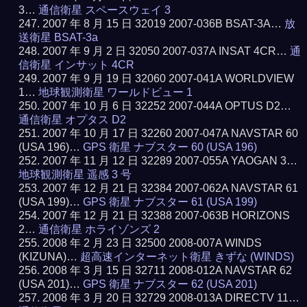
3…
通信衛星 スペースウェイ 3
2007 年 8 月 15 日 32019 2007-036B BSAT-3A…
放
送衛星 BSAT-3a
2007 年 9 月 2 日 32050 2007-037A INSAT 4CR…
通
信衛星 インサット 4CR
2007 年 9 月 19 日 32060 2007-041A WORLDVIEW
1…
地球観測衛星 ワールドビュー 1
2007 年 10 月 6 日 32252 2007-044A OPTUS D2…
通信衛星 オプタス D2
2007 年 10 月 17 日 32260 2007-047A NAVSTAR 60
(USA 196)…
GPS 衛星 ナブスター 60 (USA 196)
2007 年 11 月 12 日 32289 2007-055A YAOGAN 3…
地球観測衛星 遥感 3 号
2007 年 12 月 21 日 32384 2007-062A NAVSTAR 61
(USA 199)…
GPS 衛星 ナブスター 61 (USA 199)
2007 年 12 月 21 日 32388 2007-063B HORIZONS
2…
通信衛星 ホライゾンズ 2
2008 年 2 月 23 日 32500 2008-007A WINDS
(KIZUNA)…
超高速インターネット衛星 きずな (WINDS)
2008 年 3 月 15 日 32711 2008-012A NAVSTAR 62
(USA 201)…
GPS 衛星 ナブスター 62 (USA 201)
2008 年 3 月 20 日 32729 2008-013A DIRECTV 11…