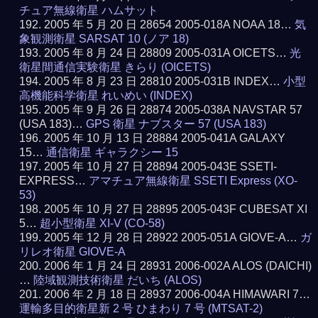
チュア無線衛星 ハムサット
2005 年 5 月 20 日 28654 2005-018A NOAA 18…
気
象観測衛星 SARSAT 10 (ノア 18)
2005 年 8 月 24 日 28809 2005-031A OICETS…
光
衛星間通信実験衛星 きらり (OICETS)
2005 年 8 月 23 日 28810 2005-031B INDEX…
小型
高機能科学衛星 れいめい (INDEX)
2005 年 9 月 26 日 28874 2005-038A NAVSTAR 57
(USA 183)…
GPS 衛星 ナブスター 57 (USA 183)
2005 年 10 月 13 日 28884 2005-041A GALAXY
15…
通信衛星 ギャラクシー 15
2005 年 10 月 27 日 28894 2005-043E SSETI-
EXPRESS…
アマチュア無線衛星 SSETI Express (XO-
53)
2005 年 10 月 27 日 28895 2005-043F CUBESAT XI
5…
超小型衛星 XI-V (CO-58)
2005 年 12 月 28 日 28922 2005-051A GIOVE-A…
ガ
リレオ衛星 GIOVE-A
2006 年 1 月 24 日 28931 2006-002A ALOS (DAICHI)
…
陸域観測技術衛星 だいち (ALOS)
2006 年 2 月 18 日 28937 2006-004A HIMAWARI 7…
運輸多目的衛星新 2 号 ひまわり 7 号 (MTSAT-2)