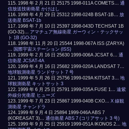
1998 年 2 月 21 日 25175 1998-011A COMETS…
通
信放送技術衛星 かけはし
1998 年 4 月 29 日 25312 1998-024B BSAT-1B…
放
送衛星 BSAT-1b
1998 年 7 月 10 日 25397 1998-043D TECHSAT 1B
(GO-32)…
アマチュア無線衛星 ガーウィン・テックサッ
ト 1B (GO-32)
1998 年 11 月 20 日 25544 1998-067A ISS (ZARYA)
…
国際宇宙ステーション (ISS)
1999 年 2 月 16 日 25630 1999-006A JCSAT 6…
通
信衛星 JCSAT-4A
1999 年 4 月 16 日 25682 1999-020A LANDSAT 7…
地球観測衛星 ランドサット 7 号
1999 年 5 月 26 日 25756 1999-029A KITSAT 3…
地
球観測衛星 キットサット 3
1999 年 6 月 25 日 25791 1999-035A FUSE 1…
遠紫
外線分光衛星 ヒューズ
1999 年 7 月 23 日 25867 1999-040B CXO…
X 線観
測衛星 チャンドラ
1999 年 9 月 4 日 25894 1999-046A ABS 7
(KOREASAT 3)…
通信衛星 ABS 7 (コリアサット 3 号)
1999 年 9 月 25 日 25919 1999-051A IKONOS 2…
地