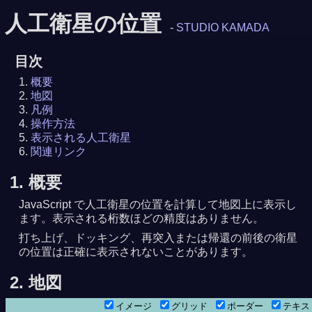
人工衛星の位置
-
STUDIO KAMADA
目次
概要
地図
凡例
操作方法
表示される人工衛星
関連リンク
1. 概要
JavaScript で人工衛星の位置を計算して地図上に表示し
ます。表示される桁数ほどの精度はありません。
打ち上げ、ドッキング、再突入または帰還の前後の衛星
の位置は正確に表示されないことがあります。
2. 地図
イメージ
グリッド
ボーダー
テキ