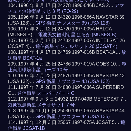
1996 年 8 月 17 日 24278 1996-046B JAS 2…
アマ
チュア無線衛星 ふじ 3 号 (FO-29)
1996 年 9 月 12 日 24320 1996-056A NAVSTAR 39
(USA 128)…
GPS 衛星 ナブスター 39 (USA 128)
1997 年 2 月 12 日 24720 1997-005A HALCA
(MUSES B)…
電波天文観測衛星 はるか (MUSES-B)
1997 年 2 月 17 日 24732 1997-007A INTELSAT 26
(JCSAT 4)…
通信衛星 インテルサット 26 (JCSAT 4)
1997 年 4 月 17 日 24769 1997-016B BSAT-1A…
放
送衛星 BSAT-1a
1997 年 4 月 25 日 24786 1997-019A GOES 10…
静
止実用環境衛星 ゴーズ 10 号
1997 年 7 月 23 日 24876 1997-035A NAVSTAR 43
(USA 132)…
GPS 衛星 ナブスター 43 (USA 132)
1997 年 7 月 28 日 24880 1997-036A SUPERBIRD
C…
通信衛星 スーパーバード C
1997 年 9 月 3 日 24932 1997-049B METEOSAT 7…
気象観測衛星 メテオサット 7 号
1997 年 11 月 6 日 25030 1997-067A NAVSTAR 44
(USA 135)…
GPS 衛星 ナブスター 44 (USA 135)
1997 年 12 月 3 日 25067 1997-075A JCSAT 5…
通
信衛星 JCSAT-1B