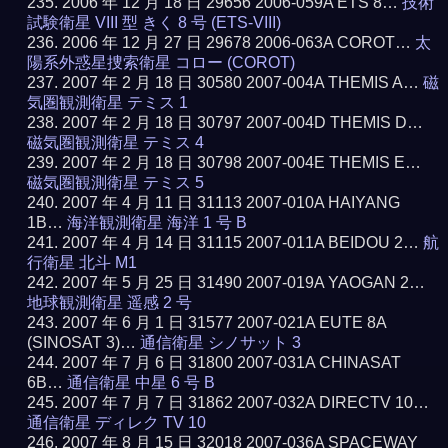
2006 年 12 月 18 日 29656 2006-059A ETS 8…
技術
試験衛星 VIII 型 きく 8 号 (ETS-VIII)
2006 年 12 月 27 日 29678 2006-063A COROT…
太
陽系外惑星捜索衛星 コロー (COROT)
2007 年 2 月 18 日 30580 2007-004A THEMIS A…
磁
気圏観測衛星 テミス 1
2007 年 2 月 18 日 30797 2007-004D THEMIS D…
磁気圏観測衛星 テミス 4
2007 年 2 月 18 日 30798 2007-004E THEMIS E…
磁気圏観測衛星 テミス 5
2007 年 4 月 11 日 31113 2007-010A HAIYANG
1B…
海洋観測衛星 海洋 1 号 B
2007 年 4 月 14 日 31115 2007-011A BEIDOU 2…
航
行衛星 北斗 M1
2007 年 5 月 25 日 31490 2007-019A YAOGAN 2…
地球観測衛星 遥感 2 号
2007 年 6 月 1 日 31577 2007-021A EUTE 8A
(SINOSAT 3)…
通信衛星 シノサット 3
2007 年 7 月 6 日 31800 2007-031A CHINASAT
6B…
通信衛星 中星 6 号 B
2007 年 7 月 7 日 31862 2007-032A DIRECTV 10…
通信衛星 ディレク TV 10
2007 年 8 月 15 日 32018 2007-036A SPACEWAY