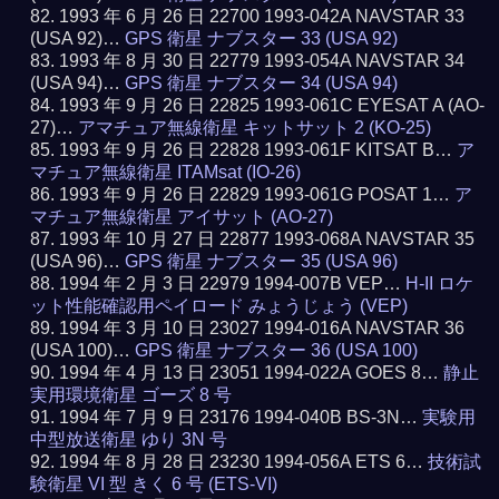
1993 年 6 月 26 日 22700 1993-042A NAVSTAR 33
(USA 92)…
GPS 衛星 ナブスター 33 (USA 92)
1993 年 8 月 30 日 22779 1993-054A NAVSTAR 34
(USA 94)…
GPS 衛星 ナブスター 34 (USA 94)
1993 年 9 月 26 日 22825 1993-061C EYESAT A (AO-
27)…
アマチュア無線衛星 キットサット 2 (KO-25)
1993 年 9 月 26 日 22828 1993-061F KITSAT B…
ア
マチュア無線衛星 ITAMsat (IO-26)
1993 年 9 月 26 日 22829 1993-061G POSAT 1…
ア
マチュア無線衛星 アイサット (AO-27)
1993 年 10 月 27 日 22877 1993-068A NAVSTAR 35
(USA 96)…
GPS 衛星 ナブスター 35 (USA 96)
1994 年 2 月 3 日 22979 1994-007B VEP…
H-II ロケ
ット性能確認用ペイロード みょうじょう (VEP)
1994 年 3 月 10 日 23027 1994-016A NAVSTAR 36
(USA 100)…
GPS 衛星 ナブスター 36 (USA 100)
1994 年 4 月 13 日 23051 1994-022A GOES 8…
静止
実用環境衛星 ゴーズ 8 号
1994 年 7 月 9 日 23176 1994-040B BS-3N…
実験用
中型放送衛星 ゆり 3N 号
1994 年 8 月 28 日 23230 1994-056A ETS 6…
技術試
験衛星 VI 型 きく 6 号 (ETS-VI)