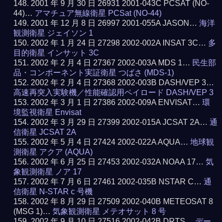
2001 年 9 月 30 日 26931 2001-043C PCSAT (NO-
44)…
アマチュア無線衛星 PCSat (NO-44)
2001 年 12 月 8 日 26997 2001-055A JASON…
海洋
観測衛星 ジェイソン 1
2002 年 1 月 24 日 27298 2002-002A INSAT 3C…
多
目的衛星 インサット 3C
2002 年 2 月 4 日 27367 2002-003A MDS 1…
民生部
品・コンポーネント実証衛星 つばさ (MDS-1)
2002 年 2 月 4 日 27368 2002-003B DASH/VEP 3…
高速再突入実験機／性能確認用ペイロード DASH/VEP 3
2002 年 3 月 1 日 27386 2002-009A ENVISAT…
環
境監視衛星 Envisat
2002 年 3 月 29 日 27399 2002-015A JCSAT 2A…
通
信衛星 JCSAT 2A
2002 年 5 月 4 日 27424 2002-022A AQUA…
地球観
測衛星 アクア (AQUA)
2002 年 6 月 25 日 27453 2002-032A NOAA 17…
気
象観測衛星 ノア 17
2002 年 7 月 6 日 27461 2002-035B NSTAR C…
通
信衛星 N-STAR c 号機
2002 年 8 月 29 日 27509 2002-040B METEOSAT 8
(MSG 1)…
気象観測衛星 メテオサット 8 号
2002 年 9 月 10 日 27516 2002-042B DRTS…
デー