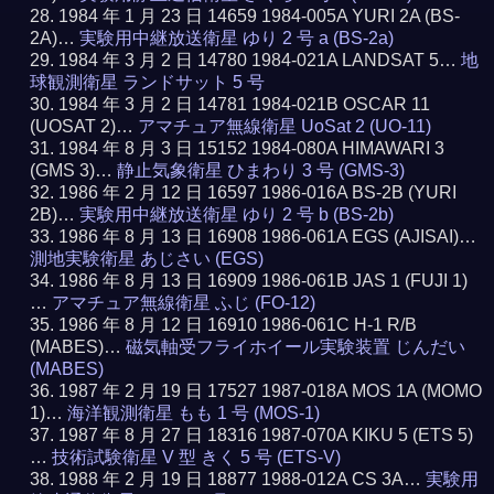
1984 年 1 月 23 日 14659 1984-005A YURI 2A (BS-
2A)…
実験用中継放送衛星 ゆり 2 号 a (BS-2a)
1984 年 3 月 2 日 14780 1984-021A LANDSAT 5…
地
球観測衛星 ランドサット 5 号
1984 年 3 月 2 日 14781 1984-021B OSCAR 11
(UOSAT 2)…
アマチュア無線衛星 UoSat 2 (UO-11)
1984 年 8 月 3 日 15152 1984-080A HIMAWARI 3
(GMS 3)…
静止気象衛星 ひまわり 3 号 (GMS-3)
1986 年 2 月 12 日 16597 1986-016A BS-2B (YURI
2B)…
実験用中継放送衛星 ゆり 2 号 b (BS-2b)
1986 年 8 月 13 日 16908 1986-061A EGS (AJISAI)…
測地実験衛星 あじさい (EGS)
1986 年 8 月 13 日 16909 1986-061B JAS 1 (FUJI 1)
…
アマチュア無線衛星 ふじ (FO-12)
1986 年 8 月 12 日 16910 1986-061C H-1 R/B
(MABES)…
磁気軸受フライホイール実験装置 じんだい
(MABES)
1987 年 2 月 19 日 17527 1987-018A MOS 1A (MOMO
1)…
海洋観測衛星 もも 1 号 (MOS-1)
1987 年 8 月 27 日 18316 1987-070A KIKU 5 (ETS 5)
…
技術試験衛星 V 型 きく 5 号 (ETS-V)
1988 年 2 月 19 日 18877 1988-012A CS 3A…
実験用