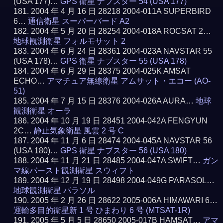
(USA 177)…
GPS 衛星 ナブスター 54 (USA 177)
2004 年 4 月 16 日 28218 2004-011A SUPERBIRD
6…
通信衛星 スーパーバード A2
2004 年 5 月 20 日 28254 2004-018A ROCSAT 2…
地球観測衛星 フォルモサット 2
2004 年 6 月 24 日 28361 2004-023A NAVSTAR 55
(USA 178)…
GPS 衛星 ナブスター 55 (USA 178)
2004 年 6 月 29 日 28375 2004-025K AMSAT
ECHO…
アマチュア無線衛星 アムサット・エコー (AO-
51)
2004 年 7 月 15 日 28376 2004-026A AURA…
地球
観測衛星 オーラ
2004 年 10 月 19 日 28451 2004-042A FENGYUN
2C…
静止気象衛星 風雲 2 号 C
2004 年 11 月 6 日 28474 2004-045A NAVSTAR 56
(USA 180)…
GPS 衛星 ナブスター 56 (USA 180)
2004 年 11 月 21 日 28485 2004-047A SWIFT…
ガン
マ線バースト観測衛星 スウィフト
2004 年 12 月 19 日 28498 2004-049G PARASOL…
地球観測衛星 パラソル
2005 年 2 月 26 日 28622 2005-006A HIMAWARI 6…
運輸多目的衛星新 1 号 ひまわり 6 号 (MTSAT-1R)
2005 年 5 月 5 日 28650 2005-017B HAMSAT…
アマ