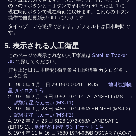
の下の＋ボタンと－ボタンでそれぞれ +1 または -1 に、
現在時刻ボタンで現在時刻に戻せます。これらのボタン
操作で自動更新が OFF になります。
タイムゾーンを選択できます。デフォルトは日本時間で
す。
5. 表示される人工衛星
このページで表示されない人工衛星は
Satellite Tracker
3D
で探してください。
打ち上げ日 (日本時間) 衛星番号 国際標識 カタログ名 …
日本語名
1960 年 4 月 1 日 29 1960-002B TIROS 1…
地球観測衛
星 タイロス 1 号
1971 年 2 月 16 日 4952 1971-011A TANSEI 1 (MS-T1)
…
試験衛星 たんせい (MS-T1)
1971 年 9 月 28 日 5485 1971-080A SHINSEI (MS-F2)
…
試験衛星 しんせい (MS-F2)
1972 年 7 月 23 日 6126 1972-058A LANDSAT 1
(ERTS 1)…
地球観測衛星 ランドサット 1 号
1974 年 11 月 16 日 7530 1974-089B OSCAR 7 (AO-7)