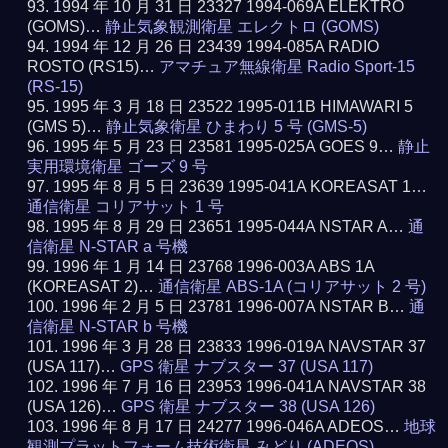
1994 年 10 月 31 日 23327 1994-069A ELEKTRO
(GOMS)…
静止気象観測衛星 エレクトロ (GOMS)
1994 年 12 月 26 日 23439 1994-085A RADIO
ROSTO (RS15)…
アマチュア無線衛星 Radio Sport-15
(RS-15)
1995 年 3 月 18 日 23522 1995-011B HIMAWARI 5
(GMS 5)…
静止気象衛星 ひまわり 5 号 (GMS-5)
1995 年 5 月 23 日 23581 1995-025A GOES 9…
静止
実用環境衛星 ゴーズ 9 号
1995 年 8 月 5 日 23639 1995-041A KOREASAT 1…
通信衛星 コリアサット 1 号
1995 年 8 月 29 日 23651 1995-044A NSTAR A…
通
信衛星 N-STAR a 号機
1996 年 1 月 14 日 23768 1996-003A ABS 1A
(KOREASAT 2)…
通信衛星 ABS-1A (コリアサット 2 号)
1996 年 2 月 5 日 23781 1996-007A NSTAR B…
通
信衛星 N-STAR b 号機
1996 年 3 月 28 日 23833 1996-019A NAVSTAR 37
(USA 117)…
GPS 衛星 ナブスター 37 (USA 117)
1996 年 7 月 16 日 23953 1996-041A NAVSTAR 38
(USA 126)…
GPS 衛星 ナブスター 38 (USA 126)
1996 年 8 月 17 日 24277 1996-046A ADEOS…
地球
観測プラットフォーム技術衛星 みどり (ADEOS)