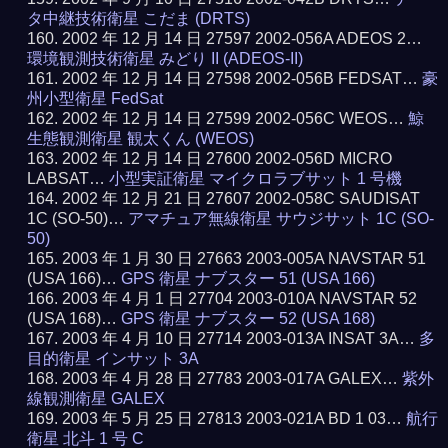
タ中継技術衛星 こだま (DRTS)
2002 年 12 月 14 日 27597 2002-056A ADEOS 2…
環境観測技術衛星 みどり II (ADEOS-II)
2002 年 12 月 14 日 27598 2002-056B FEDSAT…
豪
州小型衛星 FedSat
2002 年 12 月 14 日 27599 2002-056C WEOS…
鯨
生態観測衛星 観太くん (WEOS)
2002 年 12 月 14 日 27600 2002-056D MICRO
LABSAT…
小型実証衛星 マイクロラブサット 1 号機
2002 年 12 月 21 日 27607 2002-058C SAUDISAT
1C (SO-50)…
アマチュア無線衛星 サウジサット 1C (SO-
50)
2003 年 1 月 30 日 27663 2003-005A NAVSTAR 51
(USA 166)…
GPS 衛星 ナブスター 51 (USA 166)
2003 年 4 月 1 日 27704 2003-010A NAVSTAR 52
(USA 168)…
GPS 衛星 ナブスター 52 (USA 168)
2003 年 4 月 10 日 27714 2003-013A INSAT 3A…
多
目的衛星 インサット 3A
2003 年 4 月 28 日 27783 2003-017A GALEX…
紫外
線観測衛星 GALEX
2003 年 5 月 25 日 27813 2003-021A BD 1 03…
航行
衛星 北斗 1 号 C