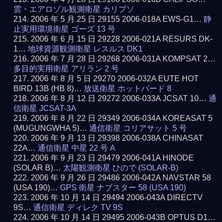
雲・エアロゾル観測衛星 カリプソ
2006 年 5 月 25 日 29155 2006-018A EWS-G1…
静
止実用環境衛星 ゴーズ 13 号
2006 年 6 月 15 日 29228 2006-021A RESURS DK-
1…
地球資源観測衛星 レスルス DK1
2006 年 7 月 28 日 29268 2006-031A KOMPSAT 2…
多目的実用衛星 アリラン 2 号
2006 年 8 月 5 日 29270 2006-032A EUTE HOT
BIRD 13B (HB 8)…
放送衛星 ホットバード 8
2006 年 8 月 12 日 29272 2006-033A JCSAT 10…
通
信衛星 JCSAT-3A
2006 年 8 月 22 日 29349 2006-034A KOREASAT 5
(MUGUNGWHA 5)…
通信衛星 コリアサット 5 号
2006 年 9 月 13 日 29398 2006-038A CHINASAT
22A…
通信衛星 中星 22 号 A
2006 年 9 月 23 日 29479 2006-041A HINODE
(SOLAR B)…
太陽観測衛星 ひので (SOLAR-B)
2006 年 9 月 26 日 29486 2006-042A NAVSTAR 58
(USA 190)…
GPS 衛星 ナブスター 58 (USA 190)
2006 年 10 月 14 日 29494 2006-043A DIRECTV
9S…
通信衛星 ディレク TV 9S
2006 年 10 月 14 日 29495 2006-043B OPTUS D1…