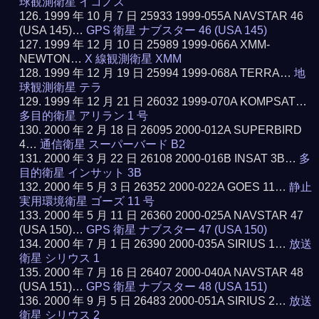
球観測衛星 イコノス
1999 年 10 月 7 日 25933 1999-055A NAVSTAR 46
(USA 145)…
GPS 衛星 ナブスター 46 (USA 145)
1999 年 12 月 10 日 25989 1999-066A XMM-
NEWTON…
X 線観測衛星 XMM
1999 年 12 月 19 日 25994 1999-068A TERRA…
地
球観測衛星 テラ
1999 年 12 月 21 日 26032 1999-070A KOMPSAT…
多目的衛星 アリラン 1 号
2000 年 2 月 18 日 26095 2000-012A SUPERBIRD
4…
通信衛星 スーパーバード B2
2000 年 3 月 22 日 26108 2000-016B INSAT 3B…
多
目的衛星 インサット 3B
2000 年 5 月 3 日 26352 2000-022A GOES 11…
静止
実用環境衛星 ゴーズ 11 号
2000 年 5 月 11 日 26360 2000-025A NAVSTAR 47
(USA 150)…
GPS 衛星 ナブスター 47 (USA 150)
2000 年 7 月 1 日 26390 2000-035A SIRIUS 1…
放送
衛星 シリウス 1
2000 年 7 月 16 日 26407 2000-040A NAVSTAR 48
(USA 151)…
GPS 衛星 ナブスター 48 (USA 151)
2000 年 9 月 5 日 26483 2000-051A SIRIUS 2…
放送
衛星 シリウス 2