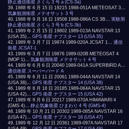
静止通信衛星 さくら 3 号 a (CS-3a)
1988 年 6 月 15 日 19215 1988-051A METEOSAT 3…
気象観測衛星 メテオサット 3 号
1988 年 9 月 16 日 19508 1988-086A CS 3B…
実験用
静止通信衛星 さくら 3 号 b (CS-3b)
1989 年 2 月 15 日 19802 1989-013A NAVSTAR 13
(USA 35)…
GPS 衛星 ナブスター 13 (USA 35)
1989 年 3 月 7 日 19874 1989-020A JCSAT 1…
通信
衛星 JCSAT-1
1989 年 3 月 7 日 19876 1989-020B METEOSAT 4
(MOP 1)…
気象観測衛星 メテオサット 4 号
1989 年 6 月 6 日 20040 1989-041A SUPERBIRD A…
通信衛星 スーパーバード A
1989 年 6 月 11 日 20061 1989-044A NAVSTAR 14
(USA 38)…
GPS 衛星 ナブスター 14 (USA 38)
1989 年 8 月 18 日 20185 1989-064A NAVSTAR 15
(USA 42)…
GPS 衛星 ナブスター 15 (USA 42)
1989 年 9 月 6 日 20217 1989-070A HIMAWARI 4
(GMS 4)…
静止気象衛星 ひまわり 4 号 (GMS-4)
1989 年 10 月 21 日 20302 1989-085A NAVSTAR 16
(USA 47)…
GPS 衛星 ナブスター 16 (USA 47)
1989 年 12 月 12 日 20361 1989-097A NAVSTAR 17
(USA 49)…
GPS 衛星 ナブスター 17 (USA 49)