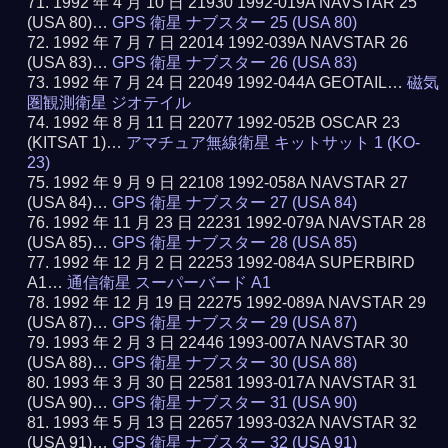
1992 年 4 月 10 日 21930 1992-019A NAVSTAR 25
(USA 80)…
GPS 衛星 ナブスター 25 (USA 80)
1992 年 7 月 7 日 22014 1992-039A NAVSTAR 26
(USA 83)…
GPS 衛星 ナブスター 26 (USA 83)
1992 年 7 月 24 日 22049 1992-044A GEOTAIL…
磁気
圏観測衛星 ジオテイル
1992 年 8 月 11 日 22077 1992-052B OSCAR 23
(KITSAT 1)…
アマチュア無線衛星 キットサット 1 (KO-
23)
1992 年 9 月 9 日 22108 1992-058A NAVSTAR 27
(USA 84)…
GPS 衛星 ナブスター 27 (USA 84)
1992 年 11 月 23 日 22231 1992-079A NAVSTAR 28
(USA 85)…
GPS 衛星 ナブスター 28 (USA 85)
1992 年 12 月 2 日 22253 1992-084A SUPERBIRD
A1…
通信衛星 スーパーバード A1
1992 年 12 月 19 日 22275 1992-089A NAVSTAR 29
(USA 87)…
GPS 衛星 ナブスター 29 (USA 87)
1993 年 2 月 3 日 22446 1993-007A NAVSTAR 30
(USA 88)…
GPS 衛星 ナブスター 30 (USA 88)
1993 年 3 月 30 日 22581 1993-017A NAVSTAR 31
(USA 90)…
GPS 衛星 ナブスター 31 (USA 90)
1993 年 5 月 13 日 22657 1993-032A NAVSTAR 32
(USA 91)…
GPS 衛星 ナブスター 32 (USA 91)