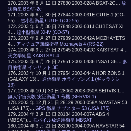
2003 年 6 月 12 日 27830 2003-028A BSAT-2C…
放
送衛星 BSAT-2c
2003 年 6 月 30 日 27844 2003-031E CUTE-1 (CO-
55)…
超小型衛星 CUTE-I (CO-55)
2003 年 6 月 30 日 27848 2003-031J CUBESAT XI
4…
超小型衛星 XI-IV (CO-57)
2003 年 9 月 27 日 27939 2003-042A MOZHAYETS
4…
アマチュア無線衛星 Mozhayets 4 (RS-22)
2003 年 9 月 27 日 27945 2003-042G KAISTSAT 4…
天文学衛星 KAISTSAT-4
2003 年 9 月 28 日 27951 2003-043E INSAT 3E…
多
目的衛星 インサット 3E
2003 年 10 月 1 日 27954 2003-044A HORIZONS 1
(GALAXY 13)…
通信衛星 ホライゾンズ 1 (ギャラクシー
13)
2003 年 10 月 30 日 28060 2003-050A SERVIS 1…
無人宇宙実験 実証衛星 1 号機 (SERVIS-1)
2003 年 12 月 21 日 28129 2003-058A NAVSTAR 53
(USA 175)…
GPS 衛星 ナブスター 53 (USA 175)
2004 年 3 月 13 日 28184 2004-007A ABS 4
(MBSAT)…
モバイル放送用衛星 MBSAT
2004 年 3 月 21 日 28190 2004-009A NAVSTAR 54