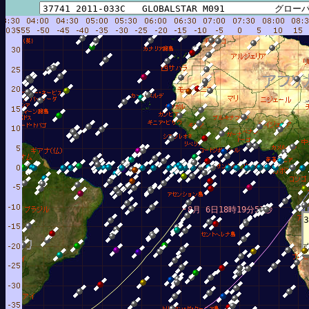
8月 6日18時19分51秒
8
3