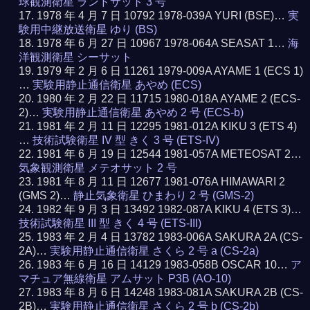
球観測衛星 ランドサット 3 号
1978 年 4 月 7 日 10792 1978-039A YURI (BSE)…
実
験用中継放送衛星 ゆり (BS)
1978 年 6 月 27 日 10967 1978-064A SEASAT 1…
海
洋観測衛星 シーサット
1979 年 2 月 6 日 11261 1979-009A AYAME 1 (ECS 1)
…
実験用静止通信衛星 あやめ (ECS)
1980 年 2 月 22 日 11715 1980-018A AYAME 2 (ECS-
2)…
実験用静止通信衛星 あやめ 2 号 (ECS-b)
1981 年 2 月 11 日 12295 1981-012A KIKU 3 (ETS 4)
…
技術試験衛星 IV 型 きく 3 号 (ETS-IV)
1981 年 6 月 19 日 12544 1981-057A METEOSAT 2…
気象観測衛星 メテオサット 2 号
1981 年 8 月 11 日 12677 1981-076A HIMAWARI 2
(GMS 2)…
静止気象衛星 ひまわり 2 号 (GMS-2)
1982 年 9 月 3 日 13492 1982-087A KIKU 4 (ETS 3)…
技術試験衛星 III 型 きく 4 号 (ETS-III)
1983 年 2 月 4 日 13782 1983-006A SAKURA 2A (CS-
2A)…
実験用静止通信衛星 さくら 2 号 a (CS-2a)
1983 年 6 月 16 日 14129 1983-058B OSCAR 10…
ア
マチュア無線衛星 アムサット P3B (AO-10)
1983 年 8 月 6 日 14248 1983-081A SAKURA 2B (CS-
2B)…
実験用静止通信衛星 さくら 2 号 b (CS-2b)