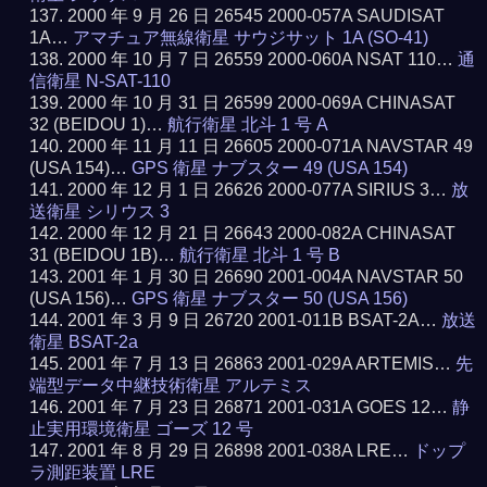
2000 年 9 月 26 日 26545 2000-057A SAUDISAT
1A…
アマチュア無線衛星 サウジサット 1A (SO-41)
2000 年 10 月 7 日 26559 2000-060A NSAT 110…
通
信衛星 N-SAT-110
2000 年 10 月 31 日 26599 2000-069A CHINASAT
32 (BEIDOU 1)…
航行衛星 北斗 1 号 A
2000 年 11 月 11 日 26605 2000-071A NAVSTAR 49
(USA 154)…
GPS 衛星 ナブスター 49 (USA 154)
2000 年 12 月 1 日 26626 2000-077A SIRIUS 3…
放
送衛星 シリウス 3
2000 年 12 月 21 日 26643 2000-082A CHINASAT
31 (BEIDOU 1B)…
航行衛星 北斗 1 号 B
2001 年 1 月 30 日 26690 2001-004A NAVSTAR 50
(USA 156)…
GPS 衛星 ナブスター 50 (USA 156)
2001 年 3 月 9 日 26720 2001-011B BSAT-2A…
放送
衛星 BSAT-2a
2001 年 7 月 13 日 26863 2001-029A ARTEMIS…
先
端型データ中継技術衛星 アルテミス
2001 年 7 月 23 日 26871 2001-031A GOES 12…
静
止実用環境衛星 ゴーズ 12 号
2001 年 8 月 29 日 26898 2001-038A LRE…
ドップ
ラ測距装置 LRE