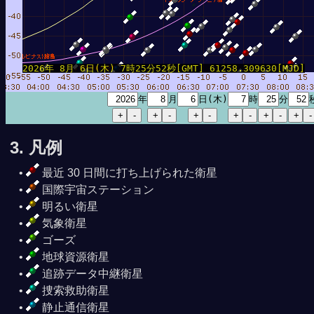
5秒
2026年 8月 6日(木) 7時25分52秒[GMT] 61258.309630[MJD]
年
月
日(木)
時
分
3. 凡例
最近 30 日間に打ち上げられた衛星
国際宇宙ステーション
明るい衛星
気象衛星
ゴーズ
地球資源衛星
追跡データ中継衛星
捜索救助衛星
静止通信衛星