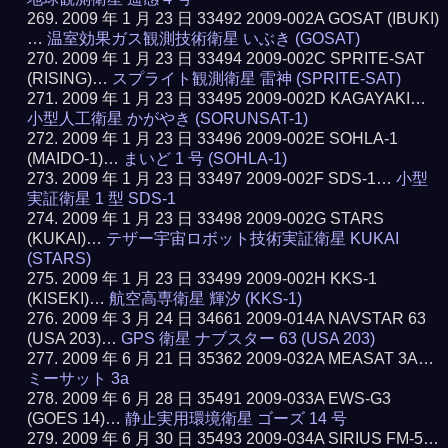
2009 年 1 月 23 日 33492 2009-002A GOSAT (IBUKI)
…
温室効果ガス観測技術衛星 いぶき (GOSAT)
2009 年 1 月 23 日 33494 2009-002C SPRITE-SAT
(RISING)…
スプライト観測衛星 雷神 (SPRITE-SAT)
2009 年 1 月 23 日 33495 2009-002D KAGAYAKI…
小型人工衛星 かがやき (SORUNSAT-1)
2009 年 1 月 23 日 33496 2009-002E SOHLA-1
(MAIDO-1)…
まいど 1 号 (SOHLA-1)
2009 年 1 月 23 日 33497 2009-002F SDS-1…
小型
実証衛星 1 型 SDS-1
2009 年 1 月 23 日 33498 2009-002G STARS
(KUKAI)…
テザー宇宙ロボット技術実証衛星 KUKAI
(STARS)
2009 年 1 月 23 日 33499 2009-002H KKS-1
(KISEKI)…
航空高専衛星 輝汐 (KKS-1)
2009 年 3 月 24 日 34661 2009-014A NAVSTAR 63
(USA 203)…
GPS 衛星 ナブスター 63 (USA 203)
2009 年 6 月 21 日 35362 2009-032A MEASAT 3A…
ミーサット 3a
2009 年 6 月 28 日 35491 2009-033A EWS-G3
(GOES 14)…
静止実用環境衛星 ゴーズ 14 号
2009 年 6 月 30 日 35493 2009-034A SIRIUS FM-5…