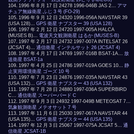
1996 年 8 月 17 日 24278 1996-046B JAS 2…
アマ
チュア無線衛星 ふじ 3 号 (FO-29)
1996 年 9 月 12 日 24320 1996-056A NAVSTAR 39
(USA 128)…
GPS 衛星 ナブスター 39 (USA 128)
1997 年 2 月 12 日 24720 1997-005A HALCA
(MUSES B)…
電波天文観測衛星 はるか (MUSES-B)
1997 年 2 月 17 日 24732 1997-007A INTELSAT 26
(JCSAT 4)…
通信衛星 インテルサット 26 (JCSAT 4)
1997 年 4 月 17 日 24769 1997-016B BSAT-1A…
放
送衛星 BSAT-1a
1997 年 4 月 25 日 24786 1997-019A GOES 10…
静
止実用環境衛星 ゴーズ 10 号
1997 年 7 月 23 日 24876 1997-035A NAVSTAR 43
(USA 132)…
GPS 衛星 ナブスター 43 (USA 132)
1997 年 7 月 28 日 24880 1997-036A SUPERBIRD
C…
通信衛星 スーパーバード C
1997 年 9 月 3 日 24932 1997-049B METEOSAT 7…
気象観測衛星 メテオサット 7 号
1997 年 11 月 6 日 25030 1997-067A NAVSTAR 44
(USA 135)…
GPS 衛星 ナブスター 44 (USA 135)
1997 年 12 月 3 日 25067 1997-075A JCSAT 5…
通
信衛星 JCSAT-1B