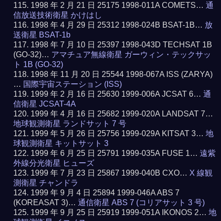
1998 年 2 月 21 日 25175 1998-011A COMETS…
通
信放送技術衛星 かけはし
1998 年 4 月 29 日 25312 1998-024B BSAT-1B…
放
送衛星 BSAT-1b
1998 年 7 月 10 日 25397 1998-043D TECHSAT 1B
(GO-32)…
アマチュア無線衛星 ガーウィン・テックサッ
ト 1B (GO-32)
1998 年 11 月 20 日 25544 1998-067A ISS (ZARYA)
…
国際宇宙ステーション (ISS)
1999 年 2 月 16 日 25630 1999-006A JCSAT 6…
通
信衛星 JCSAT-4A
1999 年 4 月 16 日 25682 1999-020A LANDSAT 7…
地球観測衛星 ランドサット 7 号
1999 年 5 月 26 日 25756 1999-029A KITSAT 3…
地
球観測衛星 キットサット 3
1999 年 6 月 25 日 25791 1999-035A FUSE 1…
遠紫
外線分光衛星 ヒューズ
1999 年 7 月 23 日 25867 1999-040B CXO…
X 線観
測衛星 チャンドラ
1999 年 9 月 4 日 25894 1999-046A ABS 7
(KOREASAT 3)…
通信衛星 ABS 7 (コリアサット 3 号)
1999 年 9 月 25 日 25919 1999-051A IKONOS 2…
地