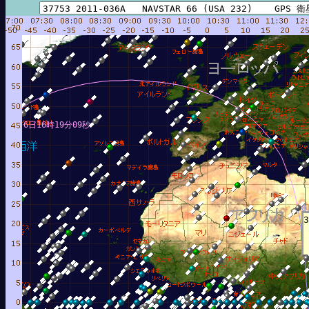
8月 6日16時19分09秒
8
3