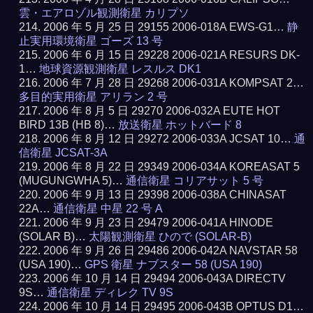
雲・エアロゾル観測衛星 カリプソ
2006 年 5 月 25 日 29155 2006-018A EWS-G1…
静
止実用環境衛星 ゴーズ 13 号
2006 年 6 月 15 日 29228 2006-021A RESURS DK-
1…
地球資源観測衛星 レスルス DK1
2006 年 7 月 28 日 29268 2006-031A KOMPSAT 2…
多目的実用衛星 アリラン 2 号
2006 年 8 月 5 日 29270 2006-032A EUTE HOT
BIRD 13B (HB 8)…
放送衛星 ホットバード 8
2006 年 8 月 12 日 29272 2006-033A JCSAT 10…
通
信衛星 JCSAT-3A
2006 年 8 月 22 日 29349 2006-034A KOREASAT 5
(MUGUNGWHA 5)…
通信衛星 コリアサット 5 号
2006 年 9 月 13 日 29398 2006-038A CHINASAT
22A…
通信衛星 中星 22 号 A
2006 年 9 月 23 日 29479 2006-041A HINODE
(SOLAR B)…
太陽観測衛星 ひので (SOLAR-B)
2006 年 9 月 26 日 29486 2006-042A NAVSTAR 58
(USA 190)…
GPS 衛星 ナブスター 58 (USA 190)
2006 年 10 月 14 日 29494 2006-043A DIRECTV
9S…
通信衛星 ディレク TV 9S
2006 年 10 月 14 日 29495 2006-043B OPTUS D1…