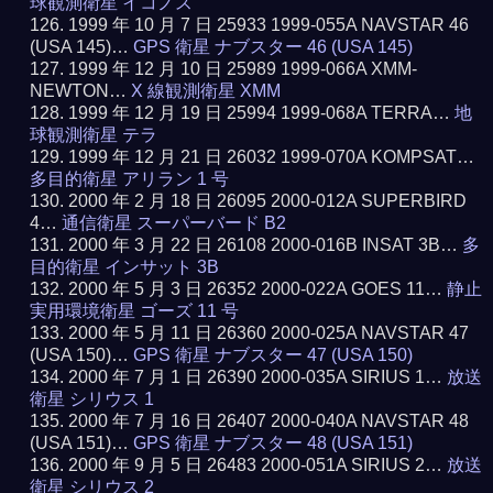
球観測衛星 イコノス
1999 年 10 月 7 日 25933 1999-055A NAVSTAR 46
(USA 145)…
GPS 衛星 ナブスター 46 (USA 145)
1999 年 12 月 10 日 25989 1999-066A XMM-
NEWTON…
X 線観測衛星 XMM
1999 年 12 月 19 日 25994 1999-068A TERRA…
地
球観測衛星 テラ
1999 年 12 月 21 日 26032 1999-070A KOMPSAT…
多目的衛星 アリラン 1 号
2000 年 2 月 18 日 26095 2000-012A SUPERBIRD
4…
通信衛星 スーパーバード B2
2000 年 3 月 22 日 26108 2000-016B INSAT 3B…
多
目的衛星 インサット 3B
2000 年 5 月 3 日 26352 2000-022A GOES 11…
静止
実用環境衛星 ゴーズ 11 号
2000 年 5 月 11 日 26360 2000-025A NAVSTAR 47
(USA 150)…
GPS 衛星 ナブスター 47 (USA 150)
2000 年 7 月 1 日 26390 2000-035A SIRIUS 1…
放送
衛星 シリウス 1
2000 年 7 月 16 日 26407 2000-040A NAVSTAR 48
(USA 151)…
GPS 衛星 ナブスター 48 (USA 151)
2000 年 9 月 5 日 26483 2000-051A SIRIUS 2…
放送
衛星 シリウス 2