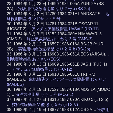
1984 年 1 月 23 日 14659 1984-005A YURI 2A (BS-
2A)…
実験用中継放送衛星 ゆり 2 号 a (BS-2a)
1984 年 3 月 2 日 14780 1984-021A LANDSAT 5…
地
球観測衛星 ランドサット 5 号
1984 年 3 月 2 日 14781 1984-021B OSCAR 11
(UOSAT 2)…
アマチュア無線衛星 UoSat 2 (UO-11)
1984 年 8 月 3 日 15152 1984-080A HIMAWARI 3
(GMS 3)…
静止気象衛星 ひまわり 3 号 (GMS-3)
1986 年 2 月 12 日 16597 1986-016A BS-2B (YURI
2B)…
実験用中継放送衛星 ゆり 2 号 b (BS-2b)
1986 年 8 月 13 日 16908 1986-061A EGS (AJISAI)…
測地実験衛星 あじさい (EGS)
1986 年 8 月 13 日 16909 1986-061B JAS 1 (FUJI 1)
…
アマチュア無線衛星 ふじ (FO-12)
1986 年 8 月 12 日 16910 1986-061C H-1 R/B
(MABES)…
磁気軸受フライホイール実験装置 じんだい
(MABES)
1987 年 2 月 19 日 17527 1987-018A MOS 1A (MOMO
1)…
海洋観測衛星 もも 1 号 (MOS-1)
1987 年 8 月 27 日 18316 1987-070A KIKU 5 (ETS 5)
…
技術試験衛星 V 型 きく 5 号 (ETS-V)
1988 年 2 月 19 日 18877 1988-012A CS 3A…
実験用