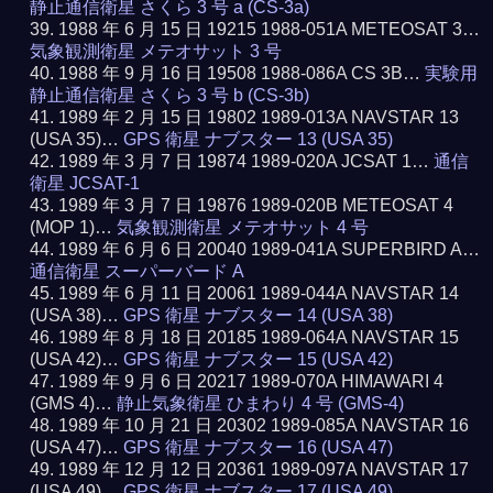
静止通信衛星 さくら 3 号 a (CS-3a)
1988 年 6 月 15 日 19215 1988-051A METEOSAT 3…
気象観測衛星 メテオサット 3 号
1988 年 9 月 16 日 19508 1988-086A CS 3B…
実験用
静止通信衛星 さくら 3 号 b (CS-3b)
1989 年 2 月 15 日 19802 1989-013A NAVSTAR 13
(USA 35)…
GPS 衛星 ナブスター 13 (USA 35)
1989 年 3 月 7 日 19874 1989-020A JCSAT 1…
通信
衛星 JCSAT-1
1989 年 3 月 7 日 19876 1989-020B METEOSAT 4
(MOP 1)…
気象観測衛星 メテオサット 4 号
1989 年 6 月 6 日 20040 1989-041A SUPERBIRD A…
通信衛星 スーパーバード A
1989 年 6 月 11 日 20061 1989-044A NAVSTAR 14
(USA 38)…
GPS 衛星 ナブスター 14 (USA 38)
1989 年 8 月 18 日 20185 1989-064A NAVSTAR 15
(USA 42)…
GPS 衛星 ナブスター 15 (USA 42)
1989 年 9 月 6 日 20217 1989-070A HIMAWARI 4
(GMS 4)…
静止気象衛星 ひまわり 4 号 (GMS-4)
1989 年 10 月 21 日 20302 1989-085A NAVSTAR 16
(USA 47)…
GPS 衛星 ナブスター 16 (USA 47)
1989 年 12 月 12 日 20361 1989-097A NAVSTAR 17
(USA 49)…
GPS 衛星 ナブスター 17 (USA 49)