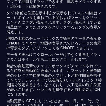
マウスで地図をドラッグできます。地図をドラッグする
と追跡モードは解除されます。
タグ (名前と位置を示す札) が表示されていない衛星はマ
ークにポインタを重ねている間およびマークをクリック
したときにタグが表示されます。タグが表示されている
衛星はマークまたはタグをクリックするとタグの表示が
消えます。
地図の上端のチェックボックスで衛星のデータの表示を
ON/OFF できます。地図や表示されているデータの表示
の背景をダブルクリックしても ON/OFF できます。
データの表示はスクロールバーだけでなく背景をドラッ
グまたはホイールでも上下にスクロールします。
時計の自動更新のチェックボックスがチェックされてい
ると時刻が自動的に更新されます。オフセットと動作間
隔のセレクタで自動更新のオフセットと動作間隔を操作
できます。デフォルトで現在時刻 (リアルタイム) を 3 秒
間隔で設定するようになっており、人工衛星の現在位置
が表示されます。セレクタを操作すると自動更新が ON
になります。
自動更新を OFF にしているとき、年、月、日、時、分、
秒を直接入力できます。また、年、月、日、時、分、秒