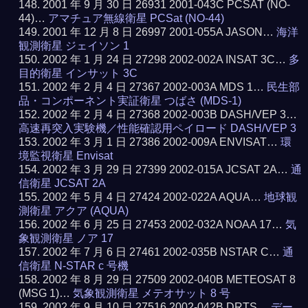
2001 年 9 月 30 日 26931 2001-043C PCSAT (NO-
44)…
アマチュア無線衛星 PCSat (NO-44)
2001 年 12 月 8 日 26997 2001-055A JASON…
海洋
観測衛星 ジェイソン 1
2002 年 1 月 24 日 27298 2002-002A INSAT 3C…
多
目的衛星 インサット 3C
2002 年 2 月 4 日 27367 2002-003A MDS 1…
民生部
品・コンポーネント実証衛星 つばさ (MDS-1)
2002 年 2 月 4 日 27368 2002-003B DASH/VEP 3…
高速再突入実験機／性能確認用ペイロード DASH/VEP 3
2002 年 3 月 1 日 27386 2002-009A ENVISAT…
環
境監視衛星 Envisat
2002 年 3 月 29 日 27399 2002-015A JCSAT 2A…
通
信衛星 JCSAT 2A
2002 年 5 月 4 日 27424 2002-022A AQUA…
地球観
測衛星 アクア (AQUA)
2002 年 6 月 25 日 27453 2002-032A NOAA 17…
気
象観測衛星 ノア 17
2002 年 7 月 6 日 27461 2002-035B NSTAR C…
通
信衛星 N-STAR c 号機
2002 年 8 月 29 日 27509 2002-040B METEOSAT 8
(MSG 1)…
気象観測衛星 メテオサット 8 号
2002 年 9 月 10 日 27516 2002-042B DRTS…
デー