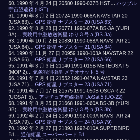
1990 年 4 月 24 日 20580 1990-037B HST…
ハッブル
宇宙望遠鏡 (HST)
1990 年 8 月 2 日 20724 1990-068A NAVSTAR 20
(USA 63)…
GPS 衛星 ナブスター 20 (USA 63)
1990 年 8 月 28 日 20771 1990-077A BS-3A (YURI
3A)…
実験用中継放送衛星 ゆり 3 号 a (BS-3a)
1990 年 10 月 2 日 20830 1990-088A NAVSTAR 21
(USA 64)…
GPS 衛星 ナブスター 21 (USA 64)
1990 年 11 月 27 日 20959 1990-103A NAVSTAR 22
(USA 66)…
GPS 衛星 ナブスター 22 (USA 66)
1991 年 3 月 3 日 21140 1991-015B METEOSAT 5
(MOP 2)…
気象観測衛星 メテオサット 5 号
1991 年 7 月 4 日 21552 1991-047A NAVSTAR 23
(USA 71)…
GPS 衛星 ナブスター 23 (USA 71)
1991 年 7 月 17 日 21575 1991-050B OSCAR 22
(UOSAT 5)…
アマチュア無線衛星 UoSat 5 (UO-22)
1991 年 8 月 25 日 21668 1991-060A BS-3B (YURI
3B)…
実験用中継放送衛星 ゆり 3 号 b (BS-3b)
1992 年 2 月 24 日 21890 1992-009A NAVSTAR 24
(USA 79)…
GPS 衛星 ナブスター 24 (USA 79)
1992 年 2 月 27 日 21893 1992-010A SUPERBIRD
B1…
通信衛星 スーパーバード B1