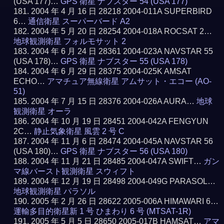
(USA 177)…
GPS 衛星 ナブスター 54 (USA 177)
2004 年 4 月 16 日 28218 2004-011A SUPERBIRD
6…
通信衛星 スーパーバード A2
2004 年 5 月 20 日 28254 2004-018A ROCSAT 2…
地球観測衛星 フォルモサット 2
2004 年 6 月 24 日 28361 2004-023A NAVSTAR 55
(USA 178)…
GPS 衛星 ナブスター 55 (USA 178)
2004 年 6 月 29 日 28375 2004-025K AMSAT
ECHO…
アマチュア無線衛星 アムサット・エコー (AO-
51)
2004 年 7 月 15 日 28376 2004-026A AURA…
地球
観測衛星 オーラ
2004 年 10 月 19 日 28451 2004-042A FENGYUN
2C…
静止気象衛星 風雲 2 号 C
2004 年 11 月 6 日 28474 2004-045A NAVSTAR 56
(USA 180)…
GPS 衛星 ナブスター 56 (USA 180)
2004 年 11 月 21 日 28485 2004-047A SWIFT…
ガン
マ線バースト観測衛星 スウィフト
2004 年 12 月 19 日 28498 2004-049G PARASOL…
地球観測衛星 パラソル
2005 年 2 月 26 日 28622 2005-006A HIMAWARI 6…
運輸多目的衛星新 1 号 ひまわり 6 号 (MTSAT-1R)
2005 年 5 月 5 日 28650 2005-017B HAMSAT…
アマ