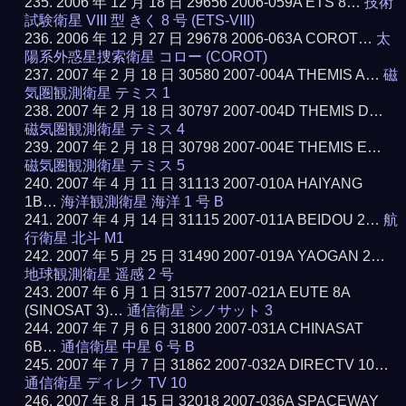
2006 年 12 月 18 日 29656 2006-059A ETS 8…
技術
試験衛星 VIII 型 きく 8 号 (ETS-VIII)
2006 年 12 月 27 日 29678 2006-063A COROT…
太
陽系外惑星捜索衛星 コロー (COROT)
2007 年 2 月 18 日 30580 2007-004A THEMIS A…
磁
気圏観測衛星 テミス 1
2007 年 2 月 18 日 30797 2007-004D THEMIS D…
磁気圏観測衛星 テミス 4
2007 年 2 月 18 日 30798 2007-004E THEMIS E…
磁気圏観測衛星 テミス 5
2007 年 4 月 11 日 31113 2007-010A HAIYANG
1B…
海洋観測衛星 海洋 1 号 B
2007 年 4 月 14 日 31115 2007-011A BEIDOU 2…
航
行衛星 北斗 M1
2007 年 5 月 25 日 31490 2007-019A YAOGAN 2…
地球観測衛星 遥感 2 号
2007 年 6 月 1 日 31577 2007-021A EUTE 8A
(SINOSAT 3)…
通信衛星 シノサット 3
2007 年 7 月 6 日 31800 2007-031A CHINASAT
6B…
通信衛星 中星 6 号 B
2007 年 7 月 7 日 31862 2007-032A DIRECTV 10…
通信衛星 ディレク TV 10
2007 年 8 月 15 日 32018 2007-036A SPACEWAY