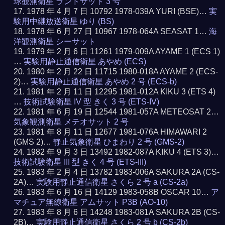
球観測衛星 ランドサット 3 号
1978 年 4 月 7 日 10792 1978-039A YURI (BSE)…
実
験用中継放送衛星 ゆり (BS)
1978 年 6 月 27 日 10967 1978-064A SEASAT 1…
海
洋観測衛星 シーサット
1979 年 2 月 6 日 11261 1979-009A AYAME 1 (ECS 1)
…
実験用静止通信衛星 あやめ (ECS)
1980 年 2 月 22 日 11715 1980-018A AYAME 2 (ECS-
2)…
実験用静止通信衛星 あやめ 2 号 (ECS-b)
1981 年 2 月 11 日 12295 1981-012A KIKU 3 (ETS 4)
…
技術試験衛星 IV 型 きく 3 号 (ETS-IV)
1981 年 6 月 19 日 12544 1981-057A METEOSAT 2…
気象観測衛星 メテオサット 2 号
1981 年 8 月 11 日 12677 1981-076A HIMAWARI 2
(GMS 2)…
静止気象衛星 ひまわり 2 号 (GMS-2)
1982 年 9 月 3 日 13492 1982-087A KIKU 4 (ETS 3)…
技術試験衛星 III 型 きく 4 号 (ETS-III)
1983 年 2 月 4 日 13782 1983-006A SAKURA 2A (CS-
2A)…
実験用静止通信衛星 さくら 2 号 a (CS-2a)
1983 年 6 月 16 日 14129 1983-058B OSCAR 10…
ア
マチュア無線衛星 アムサット P3B (AO-10)
1983 年 8 月 6 日 14248 1983-081A SAKURA 2B (CS-
2B)…
実験用静止通信衛星 さくら 2 号 b (CS-2b)