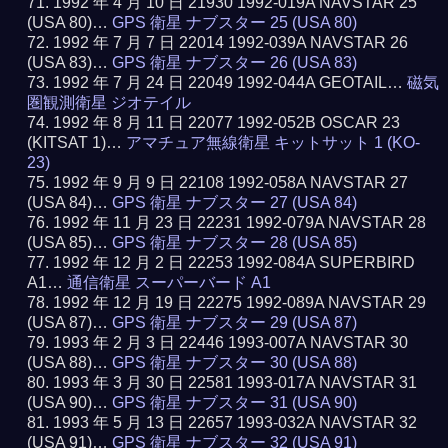
1992 年 4 月 10 日 21930 1992-019A NAVSTAR 25
(USA 80)…
GPS 衛星 ナブスター 25 (USA 80)
1992 年 7 月 7 日 22014 1992-039A NAVSTAR 26
(USA 83)…
GPS 衛星 ナブスター 26 (USA 83)
1992 年 7 月 24 日 22049 1992-044A GEOTAIL…
磁気
圏観測衛星 ジオテイル
1992 年 8 月 11 日 22077 1992-052B OSCAR 23
(KITSAT 1)…
アマチュア無線衛星 キットサット 1 (KO-
23)
1992 年 9 月 9 日 22108 1992-058A NAVSTAR 27
(USA 84)…
GPS 衛星 ナブスター 27 (USA 84)
1992 年 11 月 23 日 22231 1992-079A NAVSTAR 28
(USA 85)…
GPS 衛星 ナブスター 28 (USA 85)
1992 年 12 月 2 日 22253 1992-084A SUPERBIRD
A1…
通信衛星 スーパーバード A1
1992 年 12 月 19 日 22275 1992-089A NAVSTAR 29
(USA 87)…
GPS 衛星 ナブスター 29 (USA 87)
1993 年 2 月 3 日 22446 1993-007A NAVSTAR 30
(USA 88)…
GPS 衛星 ナブスター 30 (USA 88)
1993 年 3 月 30 日 22581 1993-017A NAVSTAR 31
(USA 90)…
GPS 衛星 ナブスター 31 (USA 90)
1993 年 5 月 13 日 22657 1993-032A NAVSTAR 32
(USA 91)…
GPS 衛星 ナブスター 32 (USA 91)