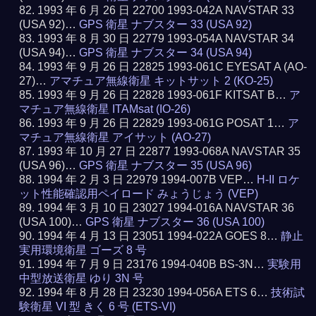
1993 年 6 月 26 日 22700 1993-042A NAVSTAR 33
(USA 92)…
GPS 衛星 ナブスター 33 (USA 92)
1993 年 8 月 30 日 22779 1993-054A NAVSTAR 34
(USA 94)…
GPS 衛星 ナブスター 34 (USA 94)
1993 年 9 月 26 日 22825 1993-061C EYESAT A (AO-
27)…
アマチュア無線衛星 キットサット 2 (KO-25)
1993 年 9 月 26 日 22828 1993-061F KITSAT B…
ア
マチュア無線衛星 ITAMsat (IO-26)
1993 年 9 月 26 日 22829 1993-061G POSAT 1…
ア
マチュア無線衛星 アイサット (AO-27)
1993 年 10 月 27 日 22877 1993-068A NAVSTAR 35
(USA 96)…
GPS 衛星 ナブスター 35 (USA 96)
1994 年 2 月 3 日 22979 1994-007B VEP…
H-II ロケ
ット性能確認用ペイロード みょうじょう (VEP)
1994 年 3 月 10 日 23027 1994-016A NAVSTAR 36
(USA 100)…
GPS 衛星 ナブスター 36 (USA 100)
1994 年 4 月 13 日 23051 1994-022A GOES 8…
静止
実用環境衛星 ゴーズ 8 号
1994 年 7 月 9 日 23176 1994-040B BS-3N…
実験用
中型放送衛星 ゆり 3N 号
1994 年 8 月 28 日 23230 1994-056A ETS 6…
技術試
験衛星 VI 型 きく 6 号 (ETS-VI)