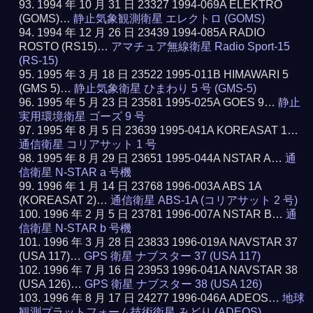
1994 年 10 月 31 日 23327 1994-069A ELEKTRO
(GOMS)…
静止気象観測衛星 エレクトロ (GOMS)
1994 年 12 月 26 日 23439 1994-085A RADIO
ROSTO (RS15)…
アマチュア無線衛星 Radio Sport-15
(RS-15)
1995 年 3 月 18 日 23522 1995-011B HIMAWARI 5
(GMS 5)…
静止気象衛星 ひまわり 5 号 (GMS-5)
1995 年 5 月 23 日 23581 1995-025A GOES 9…
静止
実用環境衛星 ゴーズ 9 号
1995 年 8 月 5 日 23639 1995-041A KOREASAT 1…
通信衛星 コリアサット 1 号
1995 年 8 月 29 日 23651 1995-044A NSTAR A…
通
信衛星 N-STAR a 号機
1996 年 1 月 14 日 23768 1996-003A ABS 1A
(KOREASAT 2)…
通信衛星 ABS-1A (コリアサット 2 号)
1996 年 2 月 5 日 23781 1996-007A NSTAR B…
通
信衛星 N-STAR b 号機
1996 年 3 月 28 日 23833 1996-019A NAVSTAR 37
(USA 117)…
GPS 衛星 ナブスター 37 (USA 117)
1996 年 7 月 16 日 23953 1996-041A NAVSTAR 38
(USA 126)…
GPS 衛星 ナブスター 38 (USA 126)
1996 年 8 月 17 日 24277 1996-046A ADEOS…
地球
観測プラットフォーム技術衛星 みどり (ADEOS)