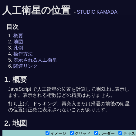
人工衛星の位置
-
STUDIO KAMADA
目次
概要
地図
凡例
操作方法
表示される人工衛星
関連リンク
1. 概要
JavaScript で人工衛星の位置を計算して地図上に表示し
ます。表示される桁数ほどの精度はありません。
打ち上げ、ドッキング、再突入または帰還の前後の衛星
の位置は正確に表示されないことがあります。
2. 地図
イメージ
グリッド
ボーダー
テキ