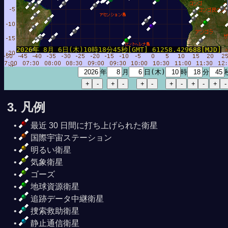
2026年 8月 6日(木)10時18分45秒[GMT] 61258.429688[MJD]
年
月
日(木)
時
分
分39秒
3. 凡例
最近 30 日間に打ち上げられた衛星
国際宇宙ステーション
明るい衛星
気象衛星
ゴーズ
地球資源衛星
追跡データ中継衛星
捜索救助衛星
静止通信衛星