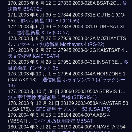
2003 年 6 月 12 日 27830 2003-028A BSAT-2C…
放
送衛星 BSAT-2c
2003 年 6 月 30 日 27844 2003-031E CUTE-1 (CO-
55)…
超小型衛星 CUTE-I (CO-55)
2003 年 6 月 30 日 27848 2003-031J CUBESAT XI
4…
超小型衛星 XI-IV (CO-57)
2003 年 9 月 27 日 27939 2003-042A MOZHAYETS
4…
アマチュア無線衛星 Mozhayets 4 (RS-22)
2003 年 9 月 27 日 27945 2003-042G KAISTSAT 4…
天文学衛星 KAISTSAT-4
2003 年 9 月 28 日 27951 2003-043E INSAT 3E…
多
目的衛星 インサット 3E
2003 年 10 月 1 日 27954 2003-044A HORIZONS 1
(GALAXY 13)…
通信衛星 ホライゾンズ 1 (ギャラクシー
13)
2003 年 10 月 30 日 28060 2003-050A SERVIS 1…
無人宇宙実験 実証衛星 1 号機 (SERVIS-1)
2003 年 12 月 21 日 28129 2003-058A NAVSTAR 53
(USA 175)…
GPS 衛星 ナブスター 53 (USA 175)
2004 年 3 月 13 日 28184 2004-007A ABS 4
(MBSAT)…
モバイル放送用衛星 MBSAT
2004 年 3 月 21 日 28190 2004-009A NAVSTAR 54