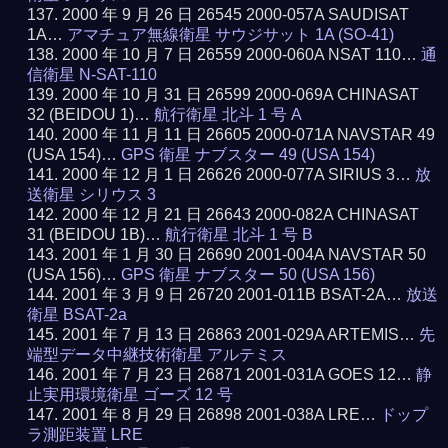
2000 年 9 月 26 日 26545 2000-057A SAUDISAT
1A…
アマチュア無線衛星 サウジサット 1A (SO-41)
2000 年 10 月 7 日 26559 2000-060A NSAT 110…
通
信衛星 N-SAT-110
2000 年 10 月 31 日 26599 2000-069A CHINASAT
32 (BEIDOU 1)…
航行衛星 北斗 1 号 A
2000 年 11 月 11 日 26605 2000-071A NAVSTAR 49
(USA 154)…
GPS 衛星 ナブスター 49 (USA 154)
2000 年 12 月 1 日 26626 2000-077A SIRIUS 3…
放
送衛星 シリウス 3
2000 年 12 月 21 日 26643 2000-082A CHINASAT
31 (BEIDOU 1B)…
航行衛星 北斗 1 号 B
2001 年 1 月 30 日 26690 2001-004A NAVSTAR 50
(USA 156)…
GPS 衛星 ナブスター 50 (USA 156)
2001 年 3 月 9 日 26720 2001-011B BSAT-2A…
放送
衛星 BSAT-2a
2001 年 7 月 13 日 26863 2001-029A ARTEMIS…
先
端型データ中継技術衛星 アルテミス
2001 年 7 月 23 日 26871 2001-031A GOES 12…
静
止実用環境衛星 ゴーズ 12 号
2001 年 8 月 29 日 26898 2001-038A LRE…
ドップ
ラ測距装置 LRE