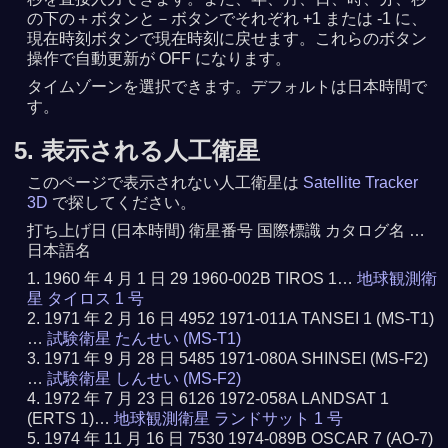
の下の＋ボタンと－ボタンでそれぞれ +1 または -1 に、
現在時刻ボタンで現在時刻に戻せます。これらのボタン
操作で自動更新が OFF になります。
タイムゾーンを選択できます。デフォルトは日本時間で
す。
5. 表示される人工衛星
このページで表示されない人工衛星は
Satellite Tracker
3D
で探してください。
打ち上げ日 (日本時間) 衛星番号 国際標識 カタログ名 …
日本語名
1960 年 4 月 1 日 29 1960-002B TIROS 1…
地球観測衛
星 タイロス 1 号
1971 年 2 月 16 日 4952 1971-011A TANSEI 1 (MS-T1)
…
試験衛星 たんせい (MS-T1)
1971 年 9 月 28 日 5485 1971-080A SHINSEI (MS-F2)
…
試験衛星 しんせい (MS-F2)
1972 年 7 月 23 日 6126 1972-058A LANDSAT 1
(ERTS 1)…
地球観測衛星 ランドサット 1 号
1974 年 11 月 16 日 7530 1974-089B OSCAR 7 (AO-7)