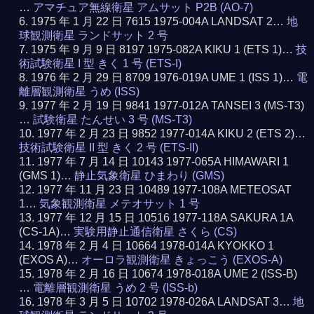
…
アマチュア無線衛星 アムサット P2B (AO-7)
1975 年 1 月 22 日 7615 1975-004A LANDSAT 2…
地
球観測衛星 ランドサット 2 号
1975 年 9 月 9 日 8197 1975-082A KIKU 1 (ETS 1)…
技
術試験衛星 I 型 きく 1 号 (ETS-I)
1976 年 2 月 29 日 8709 1976-019A UME 1 (ISS 1)…
電
離層観測衛星 うめ (ISS)
1977 年 2 月 19 日 9841 1977-012A TANSEI 3 (MS-T3)
…
試験衛星 たんせい 3 号 (MS-T3)
1977 年 2 月 23 日 9852 1977-014A KIKU 2 (ETS 2)…
技術試験衛星 II 型 きく 2 号 (ETS-II)
1977 年 7 月 14 日 10143 1977-065A HIMAWARI 1
(GMS 1)…
静止気象衛星 ひまわり (GMS)
1977 年 11 月 23 日 10489 1977-108A METEOSAT
1…
気象観測衛星 メテオサット 1 号
1977 年 12 月 15 日 10516 1977-118A SAKURA 1A
(CS-1A)…
実験用静止通信衛星 さくら (CS)
1978 年 2 月 4 日 10664 1978-014A KYOKKO 1
(EXOS A)…
オーロラ観測衛星 きょっこう (EXOS-A)
1978 年 2 月 16 日 10674 1978-018A UME 2 (ISS-B)
…
電離層観測衛星 うめ 2 号 (ISS-b)
1978 年 3 月 5 日 10702 1978-026A LANDSAT 3…
地