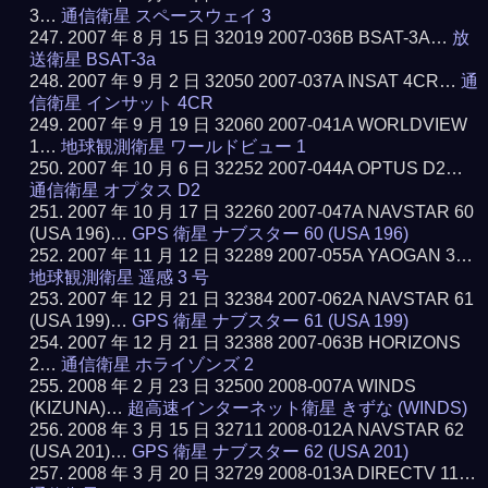
3…
通信衛星 スペースウェイ 3
2007 年 8 月 15 日 32019 2007-036B BSAT-3A…
放
送衛星 BSAT-3a
2007 年 9 月 2 日 32050 2007-037A INSAT 4CR…
通
信衛星 インサット 4CR
2007 年 9 月 19 日 32060 2007-041A WORLDVIEW
1…
地球観測衛星 ワールドビュー 1
2007 年 10 月 6 日 32252 2007-044A OPTUS D2…
通信衛星 オプタス D2
2007 年 10 月 17 日 32260 2007-047A NAVSTAR 60
(USA 196)…
GPS 衛星 ナブスター 60 (USA 196)
2007 年 11 月 12 日 32289 2007-055A YAOGAN 3…
地球観測衛星 遥感 3 号
2007 年 12 月 21 日 32384 2007-062A NAVSTAR 61
(USA 199)…
GPS 衛星 ナブスター 61 (USA 199)
2007 年 12 月 21 日 32388 2007-063B HORIZONS
2…
通信衛星 ホライゾンズ 2
2008 年 2 月 23 日 32500 2008-007A WINDS
(KIZUNA)…
超高速インターネット衛星 きずな (WINDS)
2008 年 3 月 15 日 32711 2008-012A NAVSTAR 62
(USA 201)…
GPS 衛星 ナブスター 62 (USA 201)
2008 年 3 月 20 日 32729 2008-013A DIRECTV 11…