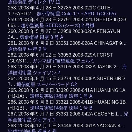
通信衛星 ディレク TV 11
2008 年 4 月 28 日 32785 2008-021C CUTE-
1.7+APD 2…
超小型衛星 Cute-1.7 + APD II (CO-65)
2008 年 4 月 28 日 32791 2008-021J SEEDS II (CO-
66)…
超小型衛星 SEEDS (シーズ) 2 号機
2008 年 5 月 27 日 32958 2008-026A FENGYUN
3A…
気象衛星 風雲 3 号 A
2008 年 6 月 9 日 33051 2008-028A CHINASAT 9…
通信衛星 中星 9 号
2008 年 6 月 12 日 33053 2008-029A FGRST
(GLAST)…
ガンマ線宇宙望遠鏡 フェルミ
2008 年 6 月 20 日 33105 2008-032A JASON 2…
海
洋観測衛星 ジェイソン 2
2008 年 8 月 15 日 33274 2008-038A SUPERBIRD
7…
通信衛星 スーパーバード C2
2008 年 9 月 6 日 33320 2008-041A HUANJING 1A
(HJ-1A)…
環境災害監視衛星 環境 1 号 A
2008 年 9 月 6 日 33321 2008-041B HUANJING 1B
(HJ-1B)…
環境災害監視衛星 環境 1 号 B
2008 年 9 月 7 日 33331 2008-042A GEOEYE 1…
光
学画像衛星 ジオアイ 1
2008 年 12 月 1 日 33446 2008-061A YAOGAN 4…
地球観測衛星 遥感 4 号