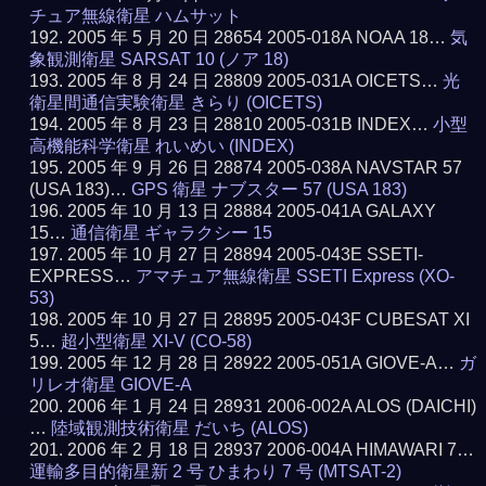
チュア無線衛星 ハムサット
2005 年 5 月 20 日 28654 2005-018A NOAA 18…
気
象観測衛星 SARSAT 10 (ノア 18)
2005 年 8 月 24 日 28809 2005-031A OICETS…
光
衛星間通信実験衛星 きらり (OICETS)
2005 年 8 月 23 日 28810 2005-031B INDEX…
小型
高機能科学衛星 れいめい (INDEX)
2005 年 9 月 26 日 28874 2005-038A NAVSTAR 57
(USA 183)…
GPS 衛星 ナブスター 57 (USA 183)
2005 年 10 月 13 日 28884 2005-041A GALAXY
15…
通信衛星 ギャラクシー 15
2005 年 10 月 27 日 28894 2005-043E SSETI-
EXPRESS…
アマチュア無線衛星 SSETI Express (XO-
53)
2005 年 10 月 27 日 28895 2005-043F CUBESAT XI
5…
超小型衛星 XI-V (CO-58)
2005 年 12 月 28 日 28922 2005-051A GIOVE-A…
ガ
リレオ衛星 GIOVE-A
2006 年 1 月 24 日 28931 2006-002A ALOS (DAICHI)
…
陸域観測技術衛星 だいち (ALOS)
2006 年 2 月 18 日 28937 2006-004A HIMAWARI 7…
運輸多目的衛星新 2 号 ひまわり 7 号 (MTSAT-2)