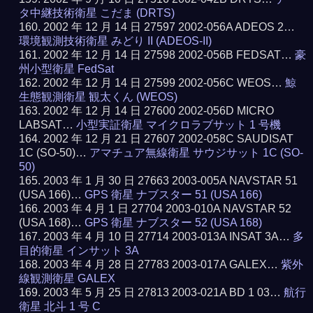
タ中継技術衛星 こだま (DRTS)
2002 年 12 月 14 日 27597 2002-056A ADEOS 2…
環境観測技術衛星 みどり II (ADEOS-II)
2002 年 12 月 14 日 27598 2002-056B FEDSAT…
豪
州小型衛星 FedSat
2002 年 12 月 14 日 27599 2002-056C WEOS…
鯨
生態観測衛星 観太くん (WEOS)
2002 年 12 月 14 日 27600 2002-056D MICRO
LABSAT…
小型実証衛星 マイクロラブサット 1 号機
2002 年 12 月 21 日 27607 2002-058C SAUDISAT
1C (SO-50)…
アマチュア無線衛星 サウジサット 1C (SO-
50)
2003 年 1 月 30 日 27663 2003-005A NAVSTAR 51
(USA 166)…
GPS 衛星 ナブスター 51 (USA 166)
2003 年 4 月 1 日 27704 2003-010A NAVSTAR 52
(USA 168)…
GPS 衛星 ナブスター 52 (USA 168)
2003 年 4 月 10 日 27714 2003-013A INSAT 3A…
多
目的衛星 インサット 3A
2003 年 4 月 28 日 27783 2003-017A GALEX…
紫外
線観測衛星 GALEX
2003 年 5 月 25 日 27813 2003-021A BD 1 03…
航行
衛星 北斗 1 号 C