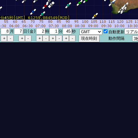
45秒[GMT] 61259.084549[MJD]
年
月
日(金)
時
分
秒
自動更新
動作間隔