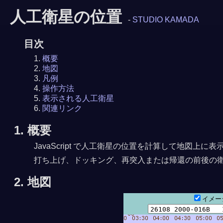
人工衛星の位置
-
STUDIO KAMADA
目次
概要
地図
凡例
操作方法
表示される人工衛星
関連リンク
1. 概要
JavaScript で人工衛星の位置を計算して地図
打ち上げ、ドッキング、再突入または帰還の前後の
2. 地図
イメ