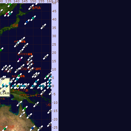
B
85km