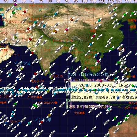
8月 7日17時02分57秒
8月 8日11時06分42秒
8月 7日11時01分42秒
26108 2000-016B INSAT 3
多目的衛星 インサット 3B
北緯5.83度 東経90.79度 高度359
8月 7日23時04分12秒
8月 6日22時59分12秒
8月 8日 5時05分27秒
8月 7日 5時00分27秒