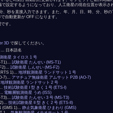
 秒間隔で設定するようになっており、人工衛星の現在位置が表示さ
分、秒を直接入力できます。また、年、月、日、時、分、秒の下の
自動更新が OFF になります。
間です。
ker 3D
で探してください。
 … 日本語名
測衛星 タイロス 1 号
S-T1)…
試験衛星 たんせい (MS-T1)
-F2)…
試験衛星 しんせい (MS-F2)
(ERTS 1)…
地球観測衛星 ランドサット 1 号
AO-7)…
アマチュア無線衛星 アムサット P2B (AO-7)
…
地球観測衛星 ランドサット 2 号
)…
技術試験衛星 I 型 きく 1 号 (ETS-I)
)…
電離層観測衛星 うめ (ISS)
S-T3)…
試験衛星 たんせい 3 号 (MS-T3)
 2)…
技術試験衛星 II 型 きく 2 号 (ETS-II)
 1 (GMS 1)…
静止気象衛星 ひまわり (GMS)
AT 1…
気象観測衛星 メテオサット 1 号