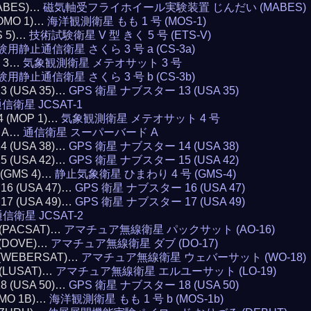
(MABES)…
磁気軸受フライホイール実験装置 じんだい (MABES)
MOMO 1)…
海洋観測衛星 もも 1 号 (MOS-1)
S 5)…
技術試験衛星 V 型 きく 5 号 (ETS-V)
験用静止通信衛星 さくら 3 号 a (CS-3a)
T 3…
気象観測衛星 メテオサット 3 号
験用静止通信衛星 さくら 3 号 b (CS-3b)
13 (USA 35)…
GPS 衛星 ナブスター 13 (USA 35)
信衛星 JCSAT-1
4 (MOP 1)…
気象観測衛星 メテオサット 4 号
D A…
通信衛星 スーパーバード A
14 (USA 38)…
GPS 衛星 ナブスター 14 (USA 38)
15 (USA 42)…
GPS 衛星 ナブスター 15 (USA 42)
4 (GMS 4)…
静止気象衛星 ひまわり 4 号 (GMS-4)
 16 (USA 47)…
GPS 衛星 ナブスター 16 (USA 47)
 17 (USA 49)…
GPS 衛星 ナブスター 17 (USA 49)
信衛星 JCSAT-2
6 (PACSAT)…
アマチュア無線衛星 パックサット (AO-16)
7 (DOVE)…
アマチュア無線衛星 ダブ (DO-17)
8 (WEBERSAT)…
アマチュア無線衛星 ウェバーサット (WO-18)
9 (LUSAT)…
アマチュア無線衛星 エルユーサット (LO-19)
18 (USA 50)…
GPS 衛星 ナブスター 18 (USA 50)
OMO 1B)…
海洋観測衛星 もも 1 号 b (MOS-1b)