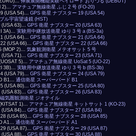
RIZURU)…
伸展展開機能実験ペイロード おりづる (DEBUT)
I 2)…
アマチュア無線衛星 ふじ 2 号 (FO-20)
19 (USA 54)…
GPS 衛星 ナブスター 19 (USA 54)
ブル宇宙望遠鏡 (HST)
0 (USA 63)…
GPS 衛星 ナブスター 20 (USA 63)
RI 3A)…
実験用中継放送衛星 ゆり 3 号 a (BS-3a)
21 (USA 64)…
GPS 衛星 ナブスター 21 (USA 64)
 22 (USA 66)…
GPS 衛星 ナブスター 22 (USA 66)
5 (MOP 2)…
気象観測衛星 メテオサット 5 号
3 (USA 71)…
GPS 衛星 ナブスター 23 (USA 71)
 (UOSAT 5)…
アマチュア無線衛星 UoSat 5 (UO-22)
RI 3B)…
実験用中継放送衛星 ゆり 3 号 b (BS-3b)
24 (USA 79)…
GPS 衛星 ナブスター 24 (USA 79)
RD B1…
通信衛星 スーパーバード B1
25 (USA 80)…
GPS 衛星 ナブスター 25 (USA 80)
6 (USA 83)…
GPS 衛星 ナブスター 26 (USA 83)
磁気圏観測衛星 ジオテイル
 (KITSAT 1)…
アマチュア無線衛星 キットサット 1 (KO-23)
7 (USA 84)…
GPS 衛星 ナブスター 27 (USA 84)
 28 (USA 85)…
GPS 衛星 ナブスター 28 (USA 85)
RD A1…
通信衛星 スーパーバード A1
 29 (USA 87)…
GPS 衛星 ナブスター 29 (USA 87)
0 (USA 88)…
GPS 衛星 ナブスター 30 (USA 88)