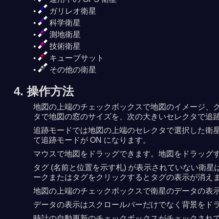
ガリレオ衛星
科学衛星
測地衛星
技術衛星
キューブサット
その他の衛星
4. 操作方法
地図の上端のチェックボックスで地図のイメージ、グ
タで地図の窓のサイズを、次の大きいセレクタで追
追跡モードでは地図の上端のセレクタで選択した衛
て追跡モードが ON になります。
マウスで地図をドラッグできます。地図をドラッグ
タグ (名前と位置を示す札) が表示されていない
ークまたはタグをクリックするとタグの表示が消え
地図の上端のチェックボックスで衛星のデータの表示を 
データの表示はスクロールバーだけでなく背景をド
時計の自動更新のチェックボックスがチェックされ