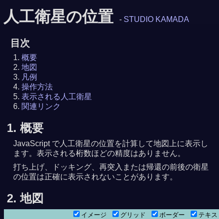
人工衛星の位置
-
STUDIO KAMADA
目次
概要
地図
凡例
操作方法
表示される人工衛星
関連リンク
1. 概要
JavaScript で人工衛星の位置を計算して地図上に表示し
ます。表示される桁数ほどの精度はありません。
打ち上げ、ドッキング、再突入または帰還の前後の衛星
の位置は正確に表示されないことがあります。
2. 地図
イメージ
グリッド
ボーダー
テキ