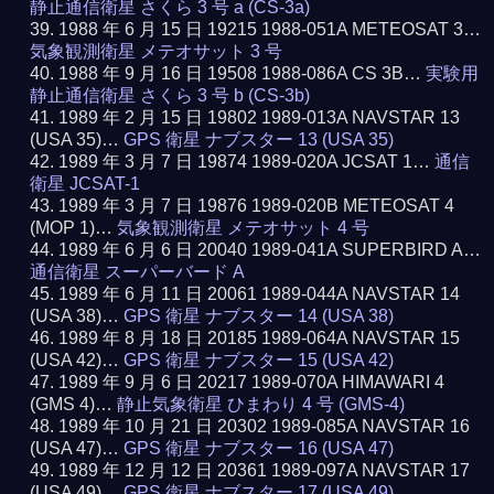
静止通信衛星 さくら 3 号 a (CS-3a)
1988 年 6 月 15 日 19215 1988-051A METEOSAT 3…
気象観測衛星 メテオサット 3 号
1988 年 9 月 16 日 19508 1988-086A CS 3B…
実験用
静止通信衛星 さくら 3 号 b (CS-3b)
1989 年 2 月 15 日 19802 1989-013A NAVSTAR 13
(USA 35)…
GPS 衛星 ナブスター 13 (USA 35)
1989 年 3 月 7 日 19874 1989-020A JCSAT 1…
通信
衛星 JCSAT-1
1989 年 3 月 7 日 19876 1989-020B METEOSAT 4
(MOP 1)…
気象観測衛星 メテオサット 4 号
1989 年 6 月 6 日 20040 1989-041A SUPERBIRD A…
通信衛星 スーパーバード A
1989 年 6 月 11 日 20061 1989-044A NAVSTAR 14
(USA 38)…
GPS 衛星 ナブスター 14 (USA 38)
1989 年 8 月 18 日 20185 1989-064A NAVSTAR 15
(USA 42)…
GPS 衛星 ナブスター 15 (USA 42)
1989 年 9 月 6 日 20217 1989-070A HIMAWARI 4
(GMS 4)…
静止気象衛星 ひまわり 4 号 (GMS-4)
1989 年 10 月 21 日 20302 1989-085A NAVSTAR 16
(USA 47)…
GPS 衛星 ナブスター 16 (USA 47)
1989 年 12 月 12 日 20361 1989-097A NAVSTAR 17
(USA 49)…
GPS 衛星 ナブスター 17 (USA 49)