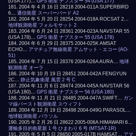
(USA 177)…
GPS 衛星 ナブスター 54 (USA 177)
2004 年 4 月 16 日 28218 2004-011A SUPERBIRD
6…
通信衛星 スーパーバード A2
2004 年 5 月 20 日 28254 2004-018A ROCSAT 2…
地球観測衛星 フォルモサット 2
2004 年 6 月 24 日 28361 2004-023A NAVSTAR 55
(USA 178)…
GPS 衛星 ナブスター 55 (USA 178)
2004 年 6 月 29 日 28375 2004-025K AMSAT
ECHO…
アマチュア無線衛星 アムサット・エコー (AO-
51)
2004 年 7 月 15 日 28376 2004-026A AURA…
地球
観測衛星 オーラ
2004 年 10 月 19 日 28451 2004-042A FENGYUN
2C…
静止気象衛星 風雲 2 号 C
2004 年 11 月 6 日 28474 2004-045A NAVSTAR 56
(USA 180)…
GPS 衛星 ナブスター 56 (USA 180)
2004 年 11 月 21 日 28485 2004-047A SWIFT…
ガン
マ線バースト観測衛星 スウィフト
2004 年 12 月 19 日 28498 2004-049G PARASOL…
地球観測衛星 パラソル
2005 年 2 月 26 日 28622 2005-006A HIMAWARI 6…
運輸多目的衛星新 1 号 ひまわり 6 号 (MTSAT-1R)
2005 年 5 月 5 日 28650 2005-017B HAMSAT…
アマ