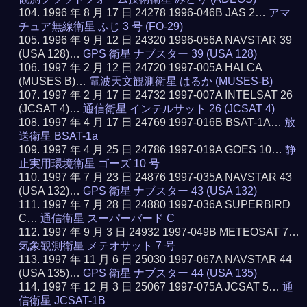
1996 年 8 月 17 日 24278 1996-046B JAS 2…
アマ
チュア無線衛星 ふじ 3 号 (FO-29)
1996 年 9 月 12 日 24320 1996-056A NAVSTAR 39
(USA 128)…
GPS 衛星 ナブスター 39 (USA 128)
1997 年 2 月 12 日 24720 1997-005A HALCA
(MUSES B)…
電波天文観測衛星 はるか (MUSES-B)
1997 年 2 月 17 日 24732 1997-007A INTELSAT 26
(JCSAT 4)…
通信衛星 インテルサット 26 (JCSAT 4)
1997 年 4 月 17 日 24769 1997-016B BSAT-1A…
放
送衛星 BSAT-1a
1997 年 4 月 25 日 24786 1997-019A GOES 10…
静
止実用環境衛星 ゴーズ 10 号
1997 年 7 月 23 日 24876 1997-035A NAVSTAR 43
(USA 132)…
GPS 衛星 ナブスター 43 (USA 132)
1997 年 7 月 28 日 24880 1997-036A SUPERBIRD
C…
通信衛星 スーパーバード C
1997 年 9 月 3 日 24932 1997-049B METEOSAT 7…
気象観測衛星 メテオサット 7 号
1997 年 11 月 6 日 25030 1997-067A NAVSTAR 44
(USA 135)…
GPS 衛星 ナブスター 44 (USA 135)
1997 年 12 月 3 日 25067 1997-075A JCSAT 5…
通
信衛星 JCSAT-1B