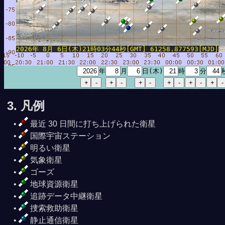
2026年 8月 6日(木)21時03分44秒[GMT] 61258.877593[MJD]
年
月
日(木)
時
分
3. 凡例
最近 30 日間に打ち上げられた衛星
国際宇宙ステーション
明るい衛星
気象衛星
ゴーズ
地球資源衛星
追跡データ中継衛星
捜索救助衛星
静止通信衛星