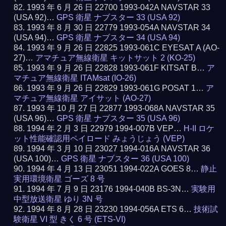
1993 年 6 月 26 日 22700 1993-042A NAVSTAR 33
(USA 92)…
GPS 衛星 ナブスター 33 (USA 92)
1993 年 8 月 30 日 22779 1993-054A NAVSTAR 34
(USA 94)…
GPS 衛星 ナブスター 34 (USA 94)
1993 年 9 月 26 日 22825 1993-061C EYESAT A (AO-
27)…
アマチュア無線衛星 キットサット 2 (KO-25)
1993 年 9 月 26 日 22828 1993-061F KITSAT B…
ア
マチュア無線衛星 ITAMsat (IO-26)
1993 年 9 月 26 日 22829 1993-061G POSAT 1…
ア
マチュア無線衛星 アイサット (AO-27)
1993 年 10 月 27 日 22877 1993-068A NAVSTAR 35
(USA 96)…
GPS 衛星 ナブスター 35 (USA 96)
1994 年 2 月 3 日 22979 1994-007B VEP…
H-II ロケ
ット性能確認用ペイロード みょうじょう (VEP)
1994 年 3 月 10 日 23027 1994-016A NAVSTAR 36
(USA 100)…
GPS 衛星 ナブスター 36 (USA 100)
1994 年 4 月 13 日 23051 1994-022A GOES 8…
静止
実用環境衛星 ゴーズ 8 号
1994 年 7 月 9 日 23176 1994-040B BS-3N…
実験用
中型放送衛星 ゆり 3N 号
1994 年 8 月 28 日 23230 1994-056A ETS 6…
技術試
験衛星 VI 型 きく 6 号 (ETS-VI)