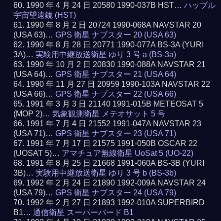
1990 年 4 月 24 日 20580 1990-037B HST…
ハッブル
宇宙望遠鏡 (HST)
1990 年 8 月 2 日 20724 1990-068A NAVSTAR 20
(USA 63)…
GPS 衛星 ナブスター 20 (USA 63)
1990 年 8 月 28 日 20771 1990-077A BS-3A (YURI
3A)…
実験用中継放送衛星 ゆり 3 号 a (BS-3a)
1990 年 10 月 2 日 20830 1990-088A NAVSTAR 21
(USA 64)…
GPS 衛星 ナブスター 21 (USA 64)
1990 年 11 月 27 日 20959 1990-103A NAVSTAR 22
(USA 66)…
GPS 衛星 ナブスター 22 (USA 66)
1991 年 3 月 3 日 21140 1991-015B METEOSAT 5
(MOP 2)…
気象観測衛星 メテオサット 5 号
1991 年 7 月 4 日 21552 1991-047A NAVSTAR 23
(USA 71)…
GPS 衛星 ナブスター 23 (USA 71)
1991 年 7 月 17 日 21575 1991-050B OSCAR 22
(UOSAT 5)…
アマチュア無線衛星 UoSat 5 (UO-22)
1991 年 8 月 25 日 21668 1991-060A BS-3B (YURI
3B)…
実験用中継放送衛星 ゆり 3 号 b (BS-3b)
1992 年 2 月 24 日 21890 1992-009A NAVSTAR 24
(USA 79)…
GPS 衛星 ナブスター 24 (USA 79)
1992 年 2 月 27 日 21893 1992-010A SUPERBIRD
B1…
通信衛星 スーパーバード B1