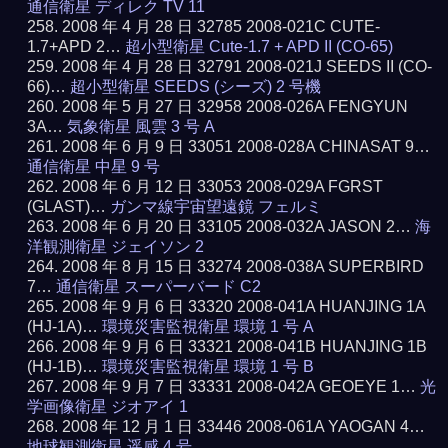
通信衛星 ディレク TV 11
2008 年 4 月 28 日 32785 2008-021C CUTE-
1.7+APD 2…
超小型衛星 Cute-1.7 + APD II (CO-65)
2008 年 4 月 28 日 32791 2008-021J SEEDS II (CO-
66)…
超小型衛星 SEEDS (シーズ) 2 号機
2008 年 5 月 27 日 32958 2008-026A FENGYUN
3A…
気象衛星 風雲 3 号 A
2008 年 6 月 9 日 33051 2008-028A CHINASAT 9…
通信衛星 中星 9 号
2008 年 6 月 12 日 33053 2008-029A FGRST
(GLAST)…
ガンマ線宇宙望遠鏡 フェルミ
2008 年 6 月 20 日 33105 2008-032A JASON 2…
海
洋観測衛星 ジェイソン 2
2008 年 8 月 15 日 33274 2008-038A SUPERBIRD
7…
通信衛星 スーパーバード C2
2008 年 9 月 6 日 33320 2008-041A HUANJING 1A
(HJ-1A)…
環境災害監視衛星 環境 1 号 A
2008 年 9 月 6 日 33321 2008-041B HUANJING 1B
(HJ-1B)…
環境災害監視衛星 環境 1 号 B
2008 年 9 月 7 日 33331 2008-042A GEOEYE 1…
光
学画像衛星 ジオアイ 1
2008 年 12 月 1 日 33446 2008-061A YAOGAN 4…
地球観測衛星 遥感 4 号