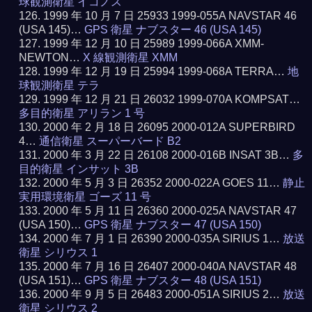
球観測衛星 イコノス
1999 年 10 月 7 日 25933 1999-055A NAVSTAR 46
(USA 145)…
GPS 衛星 ナブスター 46 (USA 145)
1999 年 12 月 10 日 25989 1999-066A XMM-
NEWTON…
X 線観測衛星 XMM
1999 年 12 月 19 日 25994 1999-068A TERRA…
地
球観測衛星 テラ
1999 年 12 月 21 日 26032 1999-070A KOMPSAT…
多目的衛星 アリラン 1 号
2000 年 2 月 18 日 26095 2000-012A SUPERBIRD
4…
通信衛星 スーパーバード B2
2000 年 3 月 22 日 26108 2000-016B INSAT 3B…
多
目的衛星 インサット 3B
2000 年 5 月 3 日 26352 2000-022A GOES 11…
静止
実用環境衛星 ゴーズ 11 号
2000 年 5 月 11 日 26360 2000-025A NAVSTAR 47
(USA 150)…
GPS 衛星 ナブスター 47 (USA 150)
2000 年 7 月 1 日 26390 2000-035A SIRIUS 1…
放送
衛星 シリウス 1
2000 年 7 月 16 日 26407 2000-040A NAVSTAR 48
(USA 151)…
GPS 衛星 ナブスター 48 (USA 151)
2000 年 9 月 5 日 26483 2000-051A SIRIUS 2…
放送
衛星 シリウス 2