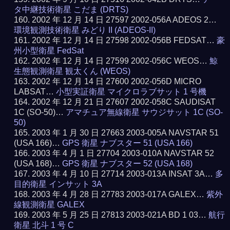
タ中継技術衛星 こだま (DRTS)
2002 年 12 月 14 日 27597 2002-056A ADEOS 2…
環境観測技術衛星 みどり II (ADEOS-II)
2002 年 12 月 14 日 27598 2002-056B FEDSAT…
豪
州小型衛星 FedSat
2002 年 12 月 14 日 27599 2002-056C WEOS…
鯨
生態観測衛星 観太くん (WEOS)
2002 年 12 月 14 日 27600 2002-056D MICRO
LABSAT…
小型実証衛星 マイクロラブサット 1 号機
2002 年 12 月 21 日 27607 2002-058C SAUDISAT
1C (SO-50)…
アマチュア無線衛星 サウジサット 1C (SO-
50)
2003 年 1 月 30 日 27663 2003-005A NAVSTAR 51
(USA 166)…
GPS 衛星 ナブスター 51 (USA 166)
2003 年 4 月 1 日 27704 2003-010A NAVSTAR 52
(USA 168)…
GPS 衛星 ナブスター 52 (USA 168)
2003 年 4 月 10 日 27714 2003-013A INSAT 3A…
多
目的衛星 インサット 3A
2003 年 4 月 28 日 27783 2003-017A GALEX…
紫外
線観測衛星 GALEX
2003 年 5 月 25 日 27813 2003-021A BD 1 03…
航行
衛星 北斗 1 号 C