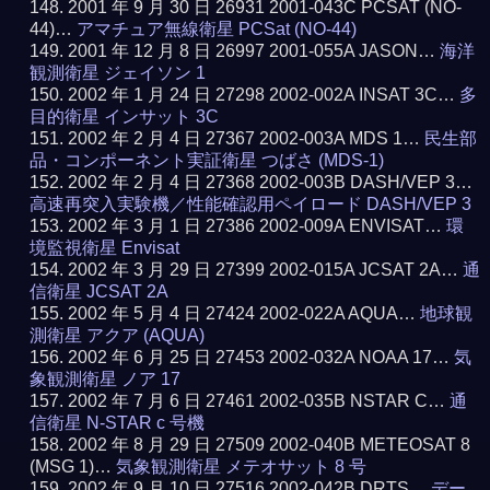
2001 年 9 月 30 日 26931 2001-043C PCSAT (NO-
44)…
アマチュア無線衛星 PCSat (NO-44)
2001 年 12 月 8 日 26997 2001-055A JASON…
海洋
観測衛星 ジェイソン 1
2002 年 1 月 24 日 27298 2002-002A INSAT 3C…
多
目的衛星 インサット 3C
2002 年 2 月 4 日 27367 2002-003A MDS 1…
民生部
品・コンポーネント実証衛星 つばさ (MDS-1)
2002 年 2 月 4 日 27368 2002-003B DASH/VEP 3…
高速再突入実験機／性能確認用ペイロード DASH/VEP 3
2002 年 3 月 1 日 27386 2002-009A ENVISAT…
環
境監視衛星 Envisat
2002 年 3 月 29 日 27399 2002-015A JCSAT 2A…
通
信衛星 JCSAT 2A
2002 年 5 月 4 日 27424 2002-022A AQUA…
地球観
測衛星 アクア (AQUA)
2002 年 6 月 25 日 27453 2002-032A NOAA 17…
気
象観測衛星 ノア 17
2002 年 7 月 6 日 27461 2002-035B NSTAR C…
通
信衛星 N-STAR c 号機
2002 年 8 月 29 日 27509 2002-040B METEOSAT 8
(MSG 1)…
気象観測衛星 メテオサット 8 号
2002 年 9 月 10 日 27516 2002-042B DRTS…
デー