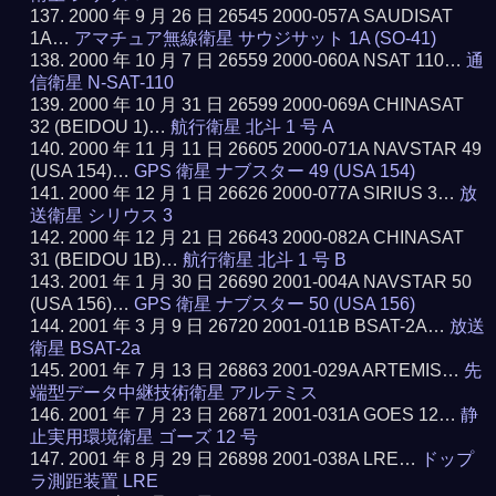
2000 年 9 月 26 日 26545 2000-057A SAUDISAT
1A…
アマチュア無線衛星 サウジサット 1A (SO-41)
2000 年 10 月 7 日 26559 2000-060A NSAT 110…
通
信衛星 N-SAT-110
2000 年 10 月 31 日 26599 2000-069A CHINASAT
32 (BEIDOU 1)…
航行衛星 北斗 1 号 A
2000 年 11 月 11 日 26605 2000-071A NAVSTAR 49
(USA 154)…
GPS 衛星 ナブスター 49 (USA 154)
2000 年 12 月 1 日 26626 2000-077A SIRIUS 3…
放
送衛星 シリウス 3
2000 年 12 月 21 日 26643 2000-082A CHINASAT
31 (BEIDOU 1B)…
航行衛星 北斗 1 号 B
2001 年 1 月 30 日 26690 2001-004A NAVSTAR 50
(USA 156)…
GPS 衛星 ナブスター 50 (USA 156)
2001 年 3 月 9 日 26720 2001-011B BSAT-2A…
放送
衛星 BSAT-2a
2001 年 7 月 13 日 26863 2001-029A ARTEMIS…
先
端型データ中継技術衛星 アルテミス
2001 年 7 月 23 日 26871 2001-031A GOES 12…
静
止実用環境衛星 ゴーズ 12 号
2001 年 8 月 29 日 26898 2001-038A LRE…
ドップ
ラ測距装置 LRE