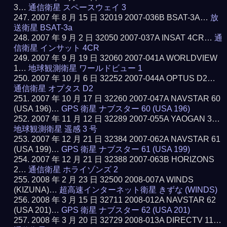
3…
通信衛星 スペースウェイ 3
2007 年 8 月 15 日 32019 2007-036B BSAT-3A…
放
送衛星 BSAT-3a
2007 年 9 月 2 日 32050 2007-037A INSAT 4CR…
通
信衛星 インサット 4CR
2007 年 9 月 19 日 32060 2007-041A WORLDVIEW
1…
地球観測衛星 ワールドビュー 1
2007 年 10 月 6 日 32252 2007-044A OPTUS D2…
通信衛星 オプタス D2
2007 年 10 月 17 日 32260 2007-047A NAVSTAR 60
(USA 196)…
GPS 衛星 ナブスター 60 (USA 196)
2007 年 11 月 12 日 32289 2007-055A YAOGAN 3…
地球観測衛星 遥感 3 号
2007 年 12 月 21 日 32384 2007-062A NAVSTAR 61
(USA 199)…
GPS 衛星 ナブスター 61 (USA 199)
2007 年 12 月 21 日 32388 2007-063B HORIZONS
2…
通信衛星 ホライゾンズ 2
2008 年 2 月 23 日 32500 2008-007A WINDS
(KIZUNA)…
超高速インターネット衛星 きずな (WINDS)
2008 年 3 月 15 日 32711 2008-012A NAVSTAR 62
(USA 201)…
GPS 衛星 ナブスター 62 (USA 201)
2008 年 3 月 20 日 32729 2008-013A DIRECTV 11…