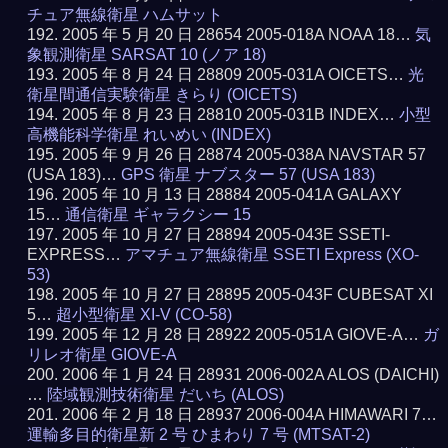
チュア無線衛星 ハムサット
2005 年 5 月 20 日 28654 2005-018A NOAA 18…
気
象観測衛星 SARSAT 10 (ノア 18)
2005 年 8 月 24 日 28809 2005-031A OICETS…
光
衛星間通信実験衛星 きらり (OICETS)
2005 年 8 月 23 日 28810 2005-031B INDEX…
小型
高機能科学衛星 れいめい (INDEX)
2005 年 9 月 26 日 28874 2005-038A NAVSTAR 57
(USA 183)…
GPS 衛星 ナブスター 57 (USA 183)
2005 年 10 月 13 日 28884 2005-041A GALAXY
15…
通信衛星 ギャラクシー 15
2005 年 10 月 27 日 28894 2005-043E SSETI-
EXPRESS…
アマチュア無線衛星 SSETI Express (XO-
53)
2005 年 10 月 27 日 28895 2005-043F CUBESAT XI
5…
超小型衛星 XI-V (CO-58)
2005 年 12 月 28 日 28922 2005-051A GIOVE-A…
ガ
リレオ衛星 GIOVE-A
2006 年 1 月 24 日 28931 2006-002A ALOS (DAICHI)
…
陸域観測技術衛星 だいち (ALOS)
2006 年 2 月 18 日 28937 2006-004A HIMAWARI 7…
運輸多目的衛星新 2 号 ひまわり 7 号 (MTSAT-2)