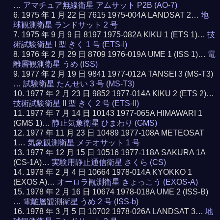
…
アマチュア無線衛星 アムサット P2B (AO-7)
1975 年 1 月 22 日 7615 1975-004A LANDSAT 2…
地
球観測衛星 ランドサット 2 号
1975 年 9 月 9 日 8197 1975-082A KIKU 1 (ETS 1)…
技
術試験衛星 I 型 きく 1 号 (ETS-I)
1976 年 2 月 29 日 8709 1976-019A UME 1 (ISS 1)…
電
離層観測衛星 うめ (ISS)
1977 年 2 月 19 日 9841 1977-012A TANSEI 3 (MS-T3)
…
試験衛星 たんせい 3 号 (MS-T3)
1977 年 2 月 23 日 9852 1977-014A KIKU 2 (ETS 2)…
技術試験衛星 II 型 きく 2 号 (ETS-II)
1977 年 7 月 14 日 10143 1977-065A HIMAWARI 1
(GMS 1)…
静止気象衛星 ひまわり (GMS)
1977 年 11 月 23 日 10489 1977-108A METEOSAT
1…
気象観測衛星 メテオサット 1 号
1977 年 12 月 15 日 10516 1977-118A SAKURA 1A
(CS-1A)…
実験用静止通信衛星 さくら (CS)
1978 年 2 月 4 日 10664 1978-014A KYOKKO 1
(EXOS A)…
オーロラ観測衛星 きょっこう (EXOS-A)
1978 年 2 月 16 日 10674 1978-018A UME 2 (ISS-B)
…
電離層観測衛星 うめ 2 号 (ISS-b)
1978 年 3 月 5 日 10702 1978-026A LANDSAT 3…
地