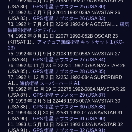
1992 年 4 月 10 日 21930 1992-019A NAVSTAR 25
(USA 80)…
GPS 衛星 ナブスター 25 (USA 80)
1992 年 7 月 7 日 22014 1992-039A NAVSTAR 26
(USA 83)…
GPS 衛星 ナブスター 26 (USA 83)
1992 年 7 月 24 日 22049 1992-044A GEOTAIL…
磁気
圏観測衛星 ジオテイル
1992 年 8 月 11 日 22077 1992-052B OSCAR 23
(KITSAT 1)…
アマチュア無線衛星 キットサット 1 (KO-
23)
1992 年 9 月 9 日 22108 1992-058A NAVSTAR 27
(USA 84)…
GPS 衛星 ナブスター 27 (USA 84)
1992 年 11 月 23 日 22231 1992-079A NAVSTAR 28
(USA 85)…
GPS 衛星 ナブスター 28 (USA 85)
1992 年 12 月 2 日 22253 1992-084A SUPERBIRD
A1…
通信衛星 スーパーバード A1
1992 年 12 月 19 日 22275 1992-089A NAVSTAR 29
(USA 87)…
GPS 衛星 ナブスター 29 (USA 87)
1993 年 2 月 3 日 22446 1993-007A NAVSTAR 30
(USA 88)…
GPS 衛星 ナブスター 30 (USA 88)
1993 年 3 月 30 日 22581 1993-017A NAVSTAR 31
(USA 90)…
GPS 衛星 ナブスター 31 (USA 90)
1993 年 5 月 13 日 22657 1993-032A NAVSTAR 32
(USA 91)…
GPS 衛星 ナブスター 32 (USA 91)