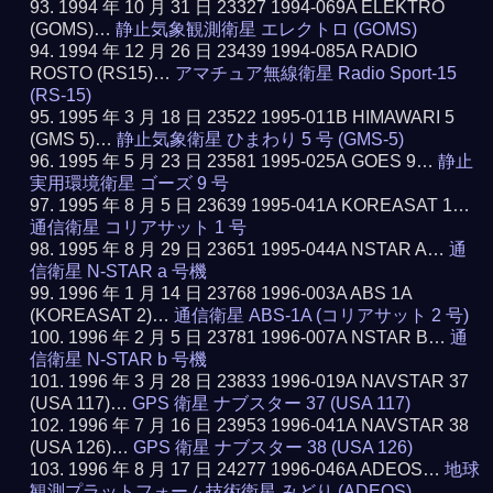
1994 年 10 月 31 日 23327 1994-069A ELEKTRO
(GOMS)…
静止気象観測衛星 エレクトロ (GOMS)
1994 年 12 月 26 日 23439 1994-085A RADIO
ROSTO (RS15)…
アマチュア無線衛星 Radio Sport-15
(RS-15)
1995 年 3 月 18 日 23522 1995-011B HIMAWARI 5
(GMS 5)…
静止気象衛星 ひまわり 5 号 (GMS-5)
1995 年 5 月 23 日 23581 1995-025A GOES 9…
静止
実用環境衛星 ゴーズ 9 号
1995 年 8 月 5 日 23639 1995-041A KOREASAT 1…
通信衛星 コリアサット 1 号
1995 年 8 月 29 日 23651 1995-044A NSTAR A…
通
信衛星 N-STAR a 号機
1996 年 1 月 14 日 23768 1996-003A ABS 1A
(KOREASAT 2)…
通信衛星 ABS-1A (コリアサット 2 号)
1996 年 2 月 5 日 23781 1996-007A NSTAR B…
通
信衛星 N-STAR b 号機
1996 年 3 月 28 日 23833 1996-019A NAVSTAR 37
(USA 117)…
GPS 衛星 ナブスター 37 (USA 117)
1996 年 7 月 16 日 23953 1996-041A NAVSTAR 38
(USA 126)…
GPS 衛星 ナブスター 38 (USA 126)
1996 年 8 月 17 日 24277 1996-046A ADEOS…
地球
観測プラットフォーム技術衛星 みどり (ADEOS)