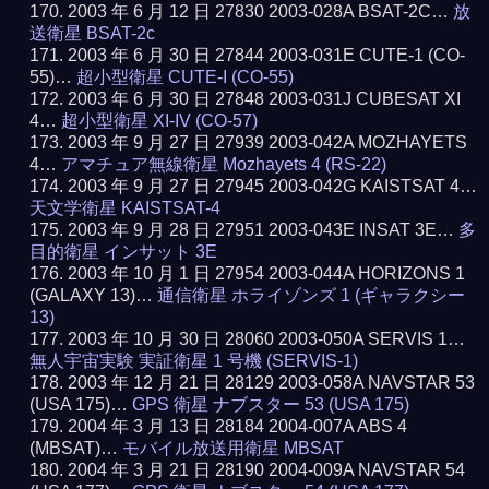
2003 年 6 月 12 日 27830 2003-028A BSAT-2C…
放
送衛星 BSAT-2c
2003 年 6 月 30 日 27844 2003-031E CUTE-1 (CO-
55)…
超小型衛星 CUTE-I (CO-55)
2003 年 6 月 30 日 27848 2003-031J CUBESAT XI
4…
超小型衛星 XI-IV (CO-57)
2003 年 9 月 27 日 27939 2003-042A MOZHAYETS
4…
アマチュア無線衛星 Mozhayets 4 (RS-22)
2003 年 9 月 27 日 27945 2003-042G KAISTSAT 4…
天文学衛星 KAISTSAT-4
2003 年 9 月 28 日 27951 2003-043E INSAT 3E…
多
目的衛星 インサット 3E
2003 年 10 月 1 日 27954 2003-044A HORIZONS 1
(GALAXY 13)…
通信衛星 ホライゾンズ 1 (ギャラクシー
13)
2003 年 10 月 30 日 28060 2003-050A SERVIS 1…
無人宇宙実験 実証衛星 1 号機 (SERVIS-1)
2003 年 12 月 21 日 28129 2003-058A NAVSTAR 53
(USA 175)…
GPS 衛星 ナブスター 53 (USA 175)
2004 年 3 月 13 日 28184 2004-007A ABS 4
(MBSAT)…
モバイル放送用衛星 MBSAT
2004 年 3 月 21 日 28190 2004-009A NAVSTAR 54