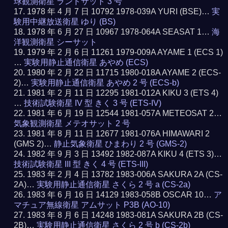
球観測衛星 ランドサット 3 号
1978 年 4 月 7 日 10792 1978-039A YURI (BSE)…
実
験用中継放送衛星 ゆり (BS)
1978 年 6 月 27 日 10967 1978-064A SEASAT 1…
海
洋観測衛星 シーサット
1979 年 2 月 6 日 11261 1979-009A AYAME 1 (ECS 1)
…
実験用静止通信衛星 あやめ (ECS)
1980 年 2 月 22 日 11715 1980-018A AYAME 2 (ECS-
2)…
実験用静止通信衛星 あやめ 2 号 (ECS-b)
1981 年 2 月 11 日 12295 1981-012A KIKU 3 (ETS 4)
…
技術試験衛星 IV 型 きく 3 号 (ETS-IV)
1981 年 6 月 19 日 12544 1981-057A METEOSAT 2…
気象観測衛星 メテオサット 2 号
1981 年 8 月 11 日 12677 1981-076A HIMAWARI 2
(GMS 2)…
静止気象衛星 ひまわり 2 号 (GMS-2)
1982 年 9 月 3 日 13492 1982-087A KIKU 4 (ETS 3)…
技術試験衛星 III 型 きく 4 号 (ETS-III)
1983 年 2 月 4 日 13782 1983-006A SAKURA 2A (CS-
2A)…
実験用静止通信衛星 さくら 2 号 a (CS-2a)
1983 年 6 月 16 日 14129 1983-058B OSCAR 10…
ア
マチュア無線衛星 アムサット P3B (AO-10)
1983 年 8 月 6 日 14248 1983-081A SAKURA 2B (CS-
2B)…
実験用静止通信衛星 さくら 2 号 b (CS-2b)