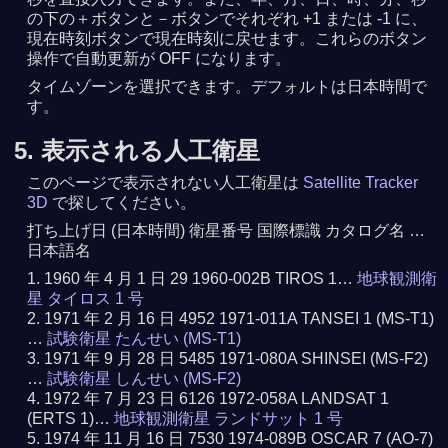
の下の＋ボタンと－ボタンでそれぞれ +1 または -1 に、
現在時刻ボタンで現在時刻に戻せます。これらのボタン
操作で自動更新が OFF になります。
タイムゾーンを選択できます。デフォルトは日本時間で
す。
5. 表示される人工衛星
このページで表示されない人工衛星は
Satellite Tracker
3D
で探してください。
打ち上げ日 (日本時間) 衛星番号 国際標識 カタログ名 …
日本語名
1960 年 4 月 1 日 29 1960-002B TIROS 1…
地球観測衛
星 タイロス 1 号
1971 年 2 月 16 日 4952 1971-011A TANSEI 1 (MS-T1)
…
試験衛星 たんせい (MS-T1)
1971 年 9 月 28 日 5485 1971-080A SHINSEI (MS-F2)
…
試験衛星 しんせい (MS-F2)
1972 年 7 月 23 日 6126 1972-058A LANDSAT 1
(ERTS 1)…
地球観測衛星 ランドサット 1 号
1974 年 11 月 16 日 7530 1974-089B OSCAR 7 (AO-7)