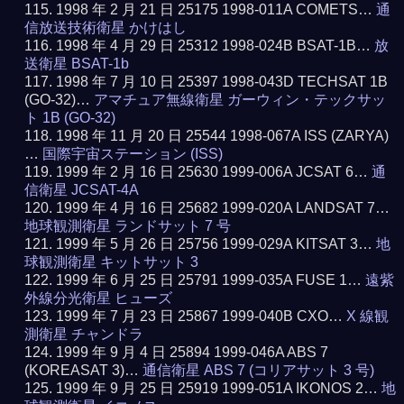
1998 年 2 月 21 日 25175 1998-011A COMETS…
通
信放送技術衛星 かけはし
1998 年 4 月 29 日 25312 1998-024B BSAT-1B…
放
送衛星 BSAT-1b
1998 年 7 月 10 日 25397 1998-043D TECHSAT 1B
(GO-32)…
アマチュア無線衛星 ガーウィン・テックサッ
ト 1B (GO-32)
1998 年 11 月 20 日 25544 1998-067A ISS (ZARYA)
…
国際宇宙ステーション (ISS)
1999 年 2 月 16 日 25630 1999-006A JCSAT 6…
通
信衛星 JCSAT-4A
1999 年 4 月 16 日 25682 1999-020A LANDSAT 7…
地球観測衛星 ランドサット 7 号
1999 年 5 月 26 日 25756 1999-029A KITSAT 3…
地
球観測衛星 キットサット 3
1999 年 6 月 25 日 25791 1999-035A FUSE 1…
遠紫
外線分光衛星 ヒューズ
1999 年 7 月 23 日 25867 1999-040B CXO…
X 線観
測衛星 チャンドラ
1999 年 9 月 4 日 25894 1999-046A ABS 7
(KOREASAT 3)…
通信衛星 ABS 7 (コリアサット 3 号)
1999 年 9 月 25 日 25919 1999-051A IKONOS 2…
地