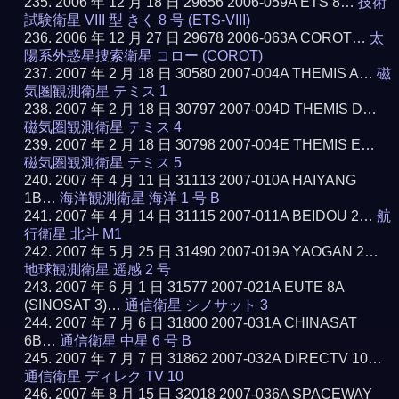
2006 年 12 月 18 日 29656 2006-059A ETS 8…
技術
試験衛星 VIII 型 きく 8 号 (ETS-VIII)
2006 年 12 月 27 日 29678 2006-063A COROT…
太
陽系外惑星捜索衛星 コロー (COROT)
2007 年 2 月 18 日 30580 2007-004A THEMIS A…
磁
気圏観測衛星 テミス 1
2007 年 2 月 18 日 30797 2007-004D THEMIS D…
磁気圏観測衛星 テミス 4
2007 年 2 月 18 日 30798 2007-004E THEMIS E…
磁気圏観測衛星 テミス 5
2007 年 4 月 11 日 31113 2007-010A HAIYANG
1B…
海洋観測衛星 海洋 1 号 B
2007 年 4 月 14 日 31115 2007-011A BEIDOU 2…
航
行衛星 北斗 M1
2007 年 5 月 25 日 31490 2007-019A YAOGAN 2…
地球観測衛星 遥感 2 号
2007 年 6 月 1 日 31577 2007-021A EUTE 8A
(SINOSAT 3)…
通信衛星 シノサット 3
2007 年 7 月 6 日 31800 2007-031A CHINASAT
6B…
通信衛星 中星 6 号 B
2007 年 7 月 7 日 31862 2007-032A DIRECTV 10…
通信衛星 ディレク TV 10
2007 年 8 月 15 日 32018 2007-036A SPACEWAY