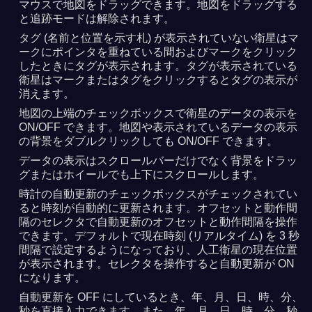
マウスで地図をドラッグできます。地図をドラッグする
と追跡モードは解除されます。
タグ (名前と位置を示す札) が表示されていない衛星はマ
ークにポインタを重ねている間およびマークをクリック
したときにタグが表示されます。タグが表示されている
衛星はマークまたはタグをクリックするとタグの表示が
消えます。
地図の上端のチェックボックスで衛星のデータの表示を
ON/OFF できます。地図や表示されているデータの表示
の背景をダブルクリックしても ON/OFF できます。
データの表示はスクロールバーだけでなく背景をドラッ
グまたはホイールでも上下にスクロールします。
時計の自動更新のチェックボックスがチェックされてい
ると時刻が自動的に更新されます。オフセットと動作間
隔のセレクタで自動更新のオフセットと動作間隔を操作
できます。デフォルトで現在時刻 (リアルタイム) を 3 秒
間隔で設定するようになっており、人工衛星の現在位置
が表示されます。セレクタを操作すると自動更新が ON
になります。
自動更新を OFF にしているとき、年、月、日、時、分、
秒を直接入力できます。また、年、月、日、時、分、秒