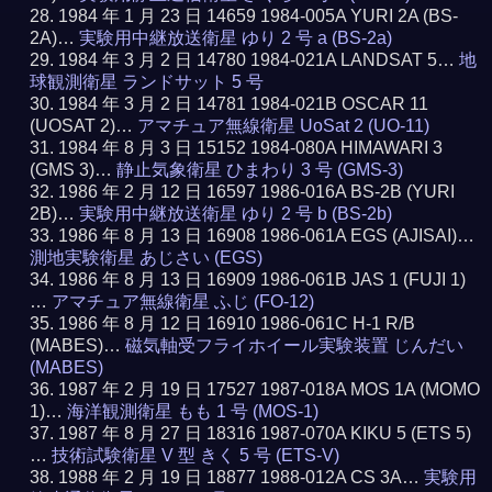
1984 年 1 月 23 日 14659 1984-005A YURI 2A (BS-
2A)…
実験用中継放送衛星 ゆり 2 号 a (BS-2a)
1984 年 3 月 2 日 14780 1984-021A LANDSAT 5…
地
球観測衛星 ランドサット 5 号
1984 年 3 月 2 日 14781 1984-021B OSCAR 11
(UOSAT 2)…
アマチュア無線衛星 UoSat 2 (UO-11)
1984 年 8 月 3 日 15152 1984-080A HIMAWARI 3
(GMS 3)…
静止気象衛星 ひまわり 3 号 (GMS-3)
1986 年 2 月 12 日 16597 1986-016A BS-2B (YURI
2B)…
実験用中継放送衛星 ゆり 2 号 b (BS-2b)
1986 年 8 月 13 日 16908 1986-061A EGS (AJISAI)…
測地実験衛星 あじさい (EGS)
1986 年 8 月 13 日 16909 1986-061B JAS 1 (FUJI 1)
…
アマチュア無線衛星 ふじ (FO-12)
1986 年 8 月 12 日 16910 1986-061C H-1 R/B
(MABES)…
磁気軸受フライホイール実験装置 じんだい
(MABES)
1987 年 2 月 19 日 17527 1987-018A MOS 1A (MOMO
1)…
海洋観測衛星 もも 1 号 (MOS-1)
1987 年 8 月 27 日 18316 1987-070A KIKU 5 (ETS 5)
…
技術試験衛星 V 型 きく 5 号 (ETS-V)
1988 年 2 月 19 日 18877 1988-012A CS 3A…
実験用