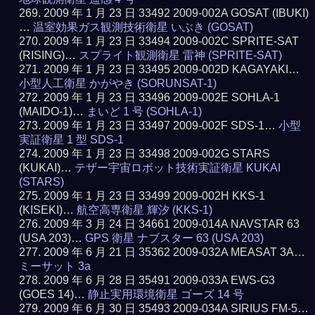
2009 年 1 月 23 日 33492 2009-002A GOSAT (IBUKI)
…
温室効果ガス観測技術衛星 いぶき (GOSAT)
2009 年 1 月 23 日 33494 2009-002C SPRITE-SAT
(RISING)…
スプライト観測衛星 雷神 (SPRITE-SAT)
2009 年 1 月 23 日 33495 2009-002D KAGAYAKI…
小型人工衛星 かがやき (SORUNSAT-1)
2009 年 1 月 23 日 33496 2009-002E SOHLA-1
(MAIDO-1)…
まいど 1 号 (SOHLA-1)
2009 年 1 月 23 日 33497 2009-002F SDS-1…
小型
実証衛星 1 型 SDS-1
2009 年 1 月 23 日 33498 2009-002G STARS
(KUKAI)…
テザー宇宙ロボット技術実証衛星 KUKAI
(STARS)
2009 年 1 月 23 日 33499 2009-002H KKS-1
(KISEKI)…
航空高専衛星 輝汐 (KKS-1)
2009 年 3 月 24 日 34661 2009-014A NAVSTAR 63
(USA 203)…
GPS 衛星 ナブスター 63 (USA 203)
2009 年 6 月 21 日 35362 2009-032A MEASAT 3A…
ミーサット 3a
2009 年 6 月 28 日 35491 2009-033A EWS-G3
(GOES 14)…
静止実用環境衛星 ゴーズ 14 号
2009 年 6 月 30 日 35493 2009-034A SIRIUS FM-5…