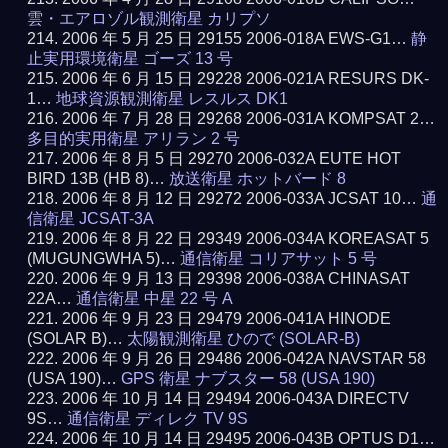
雲・エアロゾル観測衛星 カリプソ
2006 年 5 月 25 日 29155 2006-018A EWS-G1…
静
止実用環境衛星 ゴーズ 13 号
2006 年 6 月 15 日 29228 2006-021A RESURS DK-
1…
地球資源観測衛星 レスルス DK1
2006 年 7 月 28 日 29268 2006-031A KOMPSAT 2…
多目的実用衛星 アリラン 2 号
2006 年 8 月 5 日 29270 2006-032A EUTE HOT
BIRD 13B (HB 8)…
放送衛星 ホットバード 8
2006 年 8 月 12 日 29272 2006-033A JCSAT 10…
通
信衛星 JCSAT-3A
2006 年 8 月 22 日 29349 2006-034A KOREASAT 5
(MUGUNGWHA 5)…
通信衛星 コリアサット 5 号
2006 年 9 月 13 日 29398 2006-038A CHINASAT
22A…
通信衛星 中星 22 号 A
2006 年 9 月 23 日 29479 2006-041A HINODE
(SOLAR B)…
太陽観測衛星 ひので (SOLAR-B)
2006 年 9 月 26 日 29486 2006-042A NAVSTAR 58
(USA 190)…
GPS 衛星 ナブスター 58 (USA 190)
2006 年 10 月 14 日 29494 2006-043A DIRECTV
9S…
通信衛星 ディレク TV 9S
2006 年 10 月 14 日 29495 2006-043B OPTUS D1…