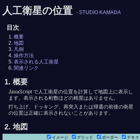
人工衛星の位置
-
STUDIO KAMADA
目次
概要
地図
凡例
操作方法
表示される人工衛星
関連リンク
1. 概要
JavaScript で人工衛星の位置を計算して地図上に表示し
ます。表示される桁数ほどの精度はありません。
打ち上げ、ドッキング、再突入または帰還の前後の衛星
の位置は正確に表示されないことがあります。
8月 7日13時05分34秒
時38分30秒
2. 地図
イメージ
グリッド
ボーダー
テキ