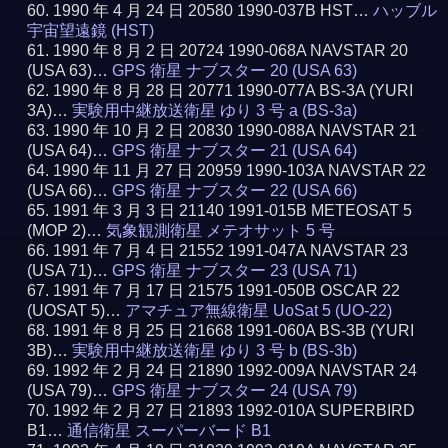
1990 年 4 月 24 日 20580 1990-037B HST…
ハッブル
宇宙望遠鏡 (HST)
1990 年 8 月 2 日 20724 1990-068A NAVSTAR 20
(USA 63)…
GPS 衛星 ナブスター 20 (USA 63)
1990 年 8 月 28 日 20771 1990-077A BS-3A (YURI
3A)…
実験用中継放送衛星 ゆり 3 号 a (BS-3a)
1990 年 10 月 2 日 20830 1990-088A NAVSTAR 21
(USA 64)…
GPS 衛星 ナブスター 21 (USA 64)
1990 年 11 月 27 日 20959 1990-103A NAVSTAR 22
(USA 66)…
GPS 衛星 ナブスター 22 (USA 66)
1991 年 3 月 3 日 21140 1991-015B METEOSAT 5
(MOP 2)…
気象観測衛星 メテオサット 5 号
1991 年 7 月 4 日 21552 1991-047A NAVSTAR 23
(USA 71)…
GPS 衛星 ナブスター 23 (USA 71)
1991 年 7 月 17 日 21575 1991-050B OSCAR 22
(UOSAT 5)…
アマチュア無線衛星 UoSat 5 (UO-22)
1991 年 8 月 25 日 21668 1991-060A BS-3B (YURI
3B)…
実験用中継放送衛星 ゆり 3 号 b (BS-3b)
1992 年 2 月 24 日 21890 1992-009A NAVSTAR 24
(USA 79)…
GPS 衛星 ナブスター 24 (USA 79)
1992 年 2 月 27 日 21893 1992-010A SUPERBIRD
B1…
通信衛星 スーパーバード B1