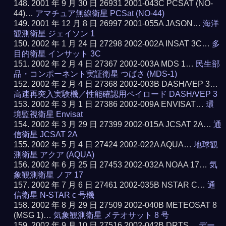
2001 年 9 月 30 日 26931 2001-043C PCSAT (NO-
44)…
アマチュア無線衛星 PCSat (NO-44)
2001 年 12 月 8 日 26997 2001-055A JASON…
海洋
観測衛星 ジェイソン 1
2002 年 1 月 24 日 27298 2002-002A INSAT 3C…
多
目的衛星 インサット 3C
2002 年 2 月 4 日 27367 2002-003A MDS 1…
民生部
品・コンポーネント実証衛星 つばさ (MDS-1)
2002 年 2 月 4 日 27368 2002-003B DASH/VEP 3…
高速再突入実験機／性能確認用ペイロード DASH/VEP 3
2002 年 3 月 1 日 27386 2002-009A ENVISAT…
環
境監視衛星 Envisat
2002 年 3 月 29 日 27399 2002-015A JCSAT 2A…
通
信衛星 JCSAT 2A
2002 年 5 月 4 日 27424 2002-022A AQUA…
地球観
測衛星 アクア (AQUA)
2002 年 6 月 25 日 27453 2002-032A NOAA 17…
気
象観測衛星 ノア 17
2002 年 7 月 6 日 27461 2002-035B NSTAR C…
通
信衛星 N-STAR c 号機
2002 年 8 月 29 日 27509 2002-040B METEOSAT 8
(MSG 1)…
気象観測衛星 メテオサット 8 号
2002 年 9 月 10 日 27516 2002-042B DRTS…
デー