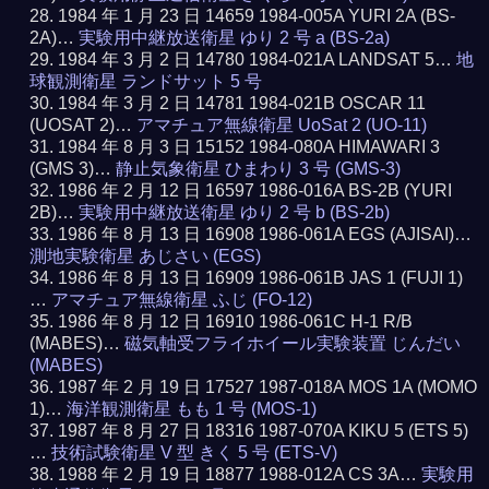
1984 年 1 月 23 日 14659 1984-005A YURI 2A (BS-
2A)…
実験用中継放送衛星 ゆり 2 号 a (BS-2a)
1984 年 3 月 2 日 14780 1984-021A LANDSAT 5…
地
球観測衛星 ランドサット 5 号
1984 年 3 月 2 日 14781 1984-021B OSCAR 11
(UOSAT 2)…
アマチュア無線衛星 UoSat 2 (UO-11)
1984 年 8 月 3 日 15152 1984-080A HIMAWARI 3
(GMS 3)…
静止気象衛星 ひまわり 3 号 (GMS-3)
1986 年 2 月 12 日 16597 1986-016A BS-2B (YURI
2B)…
実験用中継放送衛星 ゆり 2 号 b (BS-2b)
1986 年 8 月 13 日 16908 1986-061A EGS (AJISAI)…
測地実験衛星 あじさい (EGS)
1986 年 8 月 13 日 16909 1986-061B JAS 1 (FUJI 1)
…
アマチュア無線衛星 ふじ (FO-12)
1986 年 8 月 12 日 16910 1986-061C H-1 R/B
(MABES)…
磁気軸受フライホイール実験装置 じんだい
(MABES)
1987 年 2 月 19 日 17527 1987-018A MOS 1A (MOMO
1)…
海洋観測衛星 もも 1 号 (MOS-1)
1987 年 8 月 27 日 18316 1987-070A KIKU 5 (ETS 5)
…
技術試験衛星 V 型 きく 5 号 (ETS-V)
1988 年 2 月 19 日 18877 1988-012A CS 3A…
実験用