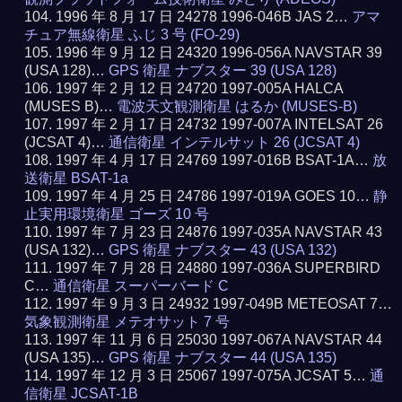
1996 年 8 月 17 日 24278 1996-046B JAS 2…
アマ
チュア無線衛星 ふじ 3 号 (FO-29)
1996 年 9 月 12 日 24320 1996-056A NAVSTAR 39
(USA 128)…
GPS 衛星 ナブスター 39 (USA 128)
1997 年 2 月 12 日 24720 1997-005A HALCA
(MUSES B)…
電波天文観測衛星 はるか (MUSES-B)
1997 年 2 月 17 日 24732 1997-007A INTELSAT 26
(JCSAT 4)…
通信衛星 インテルサット 26 (JCSAT 4)
1997 年 4 月 17 日 24769 1997-016B BSAT-1A…
放
送衛星 BSAT-1a
1997 年 4 月 25 日 24786 1997-019A GOES 10…
静
止実用環境衛星 ゴーズ 10 号
1997 年 7 月 23 日 24876 1997-035A NAVSTAR 43
(USA 132)…
GPS 衛星 ナブスター 43 (USA 132)
1997 年 7 月 28 日 24880 1997-036A SUPERBIRD
C…
通信衛星 スーパーバード C
1997 年 9 月 3 日 24932 1997-049B METEOSAT 7…
気象観測衛星 メテオサット 7 号
1997 年 11 月 6 日 25030 1997-067A NAVSTAR 44
(USA 135)…
GPS 衛星 ナブスター 44 (USA 135)
1997 年 12 月 3 日 25067 1997-075A JCSAT 5…
通
信衛星 JCSAT-1B