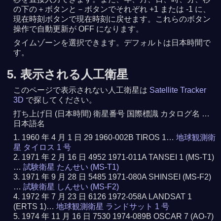
の下の＋ボタンと－ボタンでそれぞれ +1 または -1 に、
現在時刻ボタンで現在時刻に戻せます。これらのボタン
操作で自動更新が OFF になります。
タイムゾーンを選択できます。デフォルトは日本時間で
す。
5. 表示される人工衛星
このページで表示されない人工衛星は
Satellite Tracker
3D
で探してください。
打ち上げ日 (日本時間) 衛星番号 国際標識 カタログ名 …
日本語名
1960 年 4 月 1 日 29 1960-002B TIROS 1…
地球観測衛
星 タイロス 1 号
1971 年 2 月 16 日 4952 1971-011A TANSEI 1 (MS-T1)
…
試験衛星 たんせい (MS-T1)
1971 年 9 月 28 日 5485 1971-080A SHINSEI (MS-F2)
…
試験衛星 しんせい (MS-F2)
1972 年 7 月 23 日 6126 1972-058A LANDSAT 1
(ERTS 1)…
地球観測衛星 ランドサット 1 号
1974 年 11 月 16 日 7530 1974-089B OSCAR 7 (AO-7)