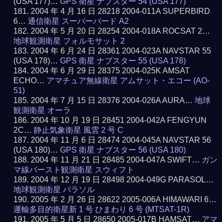
(USA 177)…
GPS 衛星 ナブスター 54 (USA 177)
2004 年 4 月 16 日 28218 2004-011A SUPERBIRD
6…
通信衛星 スーパーバード A2
2004 年 5 月 20 日 28254 2004-018A ROCSAT 2…
地球観測衛星 フォルモサット 2
2004 年 6 月 24 日 28361 2004-023A NAVSTAR 55
(USA 178)…
GPS 衛星 ナブスター 55 (USA 178)
2004 年 6 月 29 日 28375 2004-025K AMSAT
ECHO…
アマチュア無線衛星 アムサット・エコー (AO-
51)
2004 年 7 月 15 日 28376 2004-026A AURA…
地球
観測衛星 オーラ
2004 年 10 月 19 日 28451 2004-042A FENGYUN
2C…
静止気象衛星 風雲 2 号 C
2004 年 11 月 6 日 28474 2004-045A NAVSTAR 56
(USA 180)…
GPS 衛星 ナブスター 56 (USA 180)
2004 年 11 月 21 日 28485 2004-047A SWIFT…
ガン
マ線バースト観測衛星 スウィフト
2004 年 12 月 19 日 28498 2004-049G PARASOL…
地球観測衛星 パラソル
2005 年 2 月 26 日 28622 2005-006A HIMAWARI 6…
運輸多目的衛星新 1 号 ひまわり 6 号 (MTSAT-1R)
2005 年 5 月 5 日 28650 2005-017B HAMSAT…
アマ