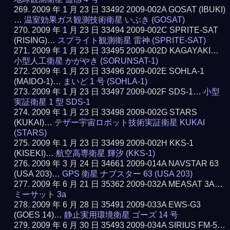
2009 年 1 月 23 日 33492 2009-002A GOSAT (IBUKI)
…
温室効果ガス観測技術衛星 いぶき (GOSAT)
2009 年 1 月 23 日 33494 2009-002C SPRITE-SAT
(RISING)…
スプライト観測衛星 雷神 (SPRITE-SAT)
2009 年 1 月 23 日 33495 2009-002D KAGAYAKI…
小型人工衛星 かがやき (SORUNSAT-1)
2009 年 1 月 23 日 33496 2009-002E SOHLA-1
(MAIDO-1)…
まいど 1 号 (SOHLA-1)
2009 年 1 月 23 日 33497 2009-002F SDS-1…
小型
実証衛星 1 型 SDS-1
2009 年 1 月 23 日 33498 2009-002G STARS
(KUKAI)…
テザー宇宙ロボット技術実証衛星 KUKAI
(STARS)
2009 年 1 月 23 日 33499 2009-002H KKS-1
(KISEKI)…
航空高専衛星 輝汐 (KKS-1)
2009 年 3 月 24 日 34661 2009-014A NAVSTAR 63
(USA 203)…
GPS 衛星 ナブスター 63 (USA 203)
2009 年 6 月 21 日 35362 2009-032A MEASAT 3A…
ミーサット 3a
2009 年 6 月 28 日 35491 2009-033A EWS-G3
(GOES 14)…
静止実用環境衛星 ゴーズ 14 号
2009 年 6 月 30 日 35493 2009-034A SIRIUS FM-5…