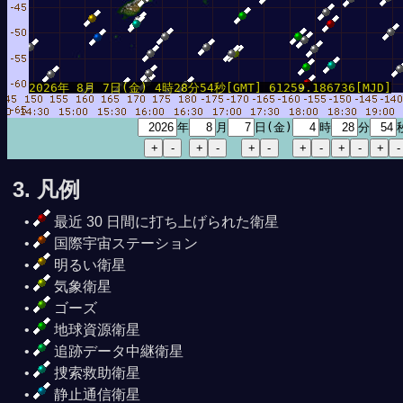
2026年 8月 7日(金) 4時28分54秒[GMT] 61259.186736[MJD]
年
月
日(金)
時
分
3. 凡例
最近 30 日間に打ち上げられた衛星
国際宇宙ステーション
明るい衛星
気象衛星
ゴーズ
地球資源衛星
追跡データ中継衛星
捜索救助衛星
静止通信衛星