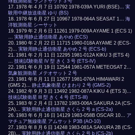
球観測衛星 ランドサット 3 号
1978 年 4 月 7 日 10792 1978-039A YURI (BSE)…
実
験用中継放送衛星 ゆり (BS)
1978 年 6 月 27 日 10967 1978-064A SEASAT 1…
海
洋観測衛星 シーサット
1979 年 2 月 6 日 11261 1979-009A AYAME 1 (ECS 1)
…
実験用静止通信衛星 あやめ (ECS)
1980 年 2 月 22 日 11715 1980-018A AYAME 2 (ECS-
2)…
実験用静止通信衛星 あやめ 2 号 (ECS-b)
1981 年 2 月 11 日 12295 1981-012A KIKU 3 (ETS 4)
…
技術試験衛星 IV 型 きく 3 号 (ETS-IV)
1981 年 6 月 19 日 12544 1981-057A METEOSAT 2…
気象観測衛星 メテオサット 2 号
1981 年 8 月 11 日 12677 1981-076A HIMAWARI 2
(GMS 2)…
静止気象衛星 ひまわり 2 号 (GMS-2)
1982 年 9 月 3 日 13492 1982-087A KIKU 4 (ETS 3)…
技術試験衛星 III 型 きく 4 号 (ETS-III)
1983 年 2 月 4 日 13782 1983-006A SAKURA 2A (CS-
2A)…
実験用静止通信衛星 さくら 2 号 a (CS-2a)
1983 年 6 月 16 日 14129 1983-058B OSCAR 10…
ア
マチュア無線衛星 アムサット P3B (AO-10)
1983 年 8 月 6 日 14248 1983-081A SAKURA 2B (CS-
2B)…
実験用静止通信衛星 さくら 2 号 b (CS-2b)