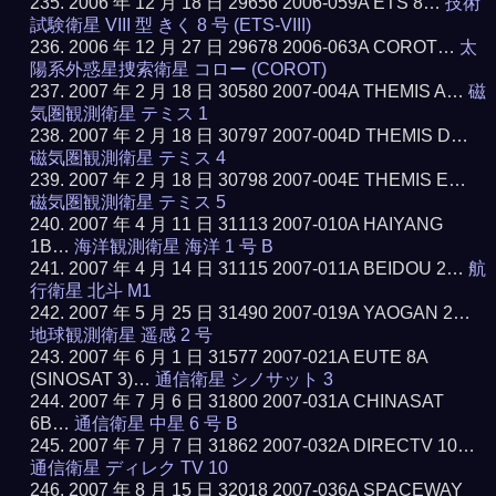
2006 年 12 月 18 日 29656 2006-059A ETS 8…
技術
試験衛星 VIII 型 きく 8 号 (ETS-VIII)
2006 年 12 月 27 日 29678 2006-063A COROT…
太
陽系外惑星捜索衛星 コロー (COROT)
2007 年 2 月 18 日 30580 2007-004A THEMIS A…
磁
気圏観測衛星 テミス 1
2007 年 2 月 18 日 30797 2007-004D THEMIS D…
磁気圏観測衛星 テミス 4
2007 年 2 月 18 日 30798 2007-004E THEMIS E…
磁気圏観測衛星 テミス 5
2007 年 4 月 11 日 31113 2007-010A HAIYANG
1B…
海洋観測衛星 海洋 1 号 B
2007 年 4 月 14 日 31115 2007-011A BEIDOU 2…
航
行衛星 北斗 M1
2007 年 5 月 25 日 31490 2007-019A YAOGAN 2…
地球観測衛星 遥感 2 号
2007 年 6 月 1 日 31577 2007-021A EUTE 8A
(SINOSAT 3)…
通信衛星 シノサット 3
2007 年 7 月 6 日 31800 2007-031A CHINASAT
6B…
通信衛星 中星 6 号 B
2007 年 7 月 7 日 31862 2007-032A DIRECTV 10…
通信衛星 ディレク TV 10
2007 年 8 月 15 日 32018 2007-036A SPACEWAY