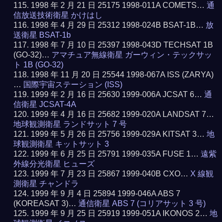
1998 年 2 月 21 日 25175 1998-011A COMETS…
通
信放送技術衛星 かけはし
1998 年 4 月 29 日 25312 1998-024B BSAT-1B…
放
送衛星 BSAT-1b
1998 年 7 月 10 日 25397 1998-043D TECHSAT 1B
(GO-32)…
アマチュア無線衛星 ガーウィン・テックサッ
ト 1B (GO-32)
1998 年 11 月 20 日 25544 1998-067A ISS (ZARYA)
…
国際宇宙ステーション (ISS)
1999 年 2 月 16 日 25630 1999-006A JCSAT 6…
通
信衛星 JCSAT-4A
1999 年 4 月 16 日 25682 1999-020A LANDSAT 7…
地球観測衛星 ランドサット 7 号
1999 年 5 月 26 日 25756 1999-029A KITSAT 3…
地
球観測衛星 キットサット 3
1999 年 6 月 25 日 25791 1999-035A FUSE 1…
遠紫
外線分光衛星 ヒューズ
1999 年 7 月 23 日 25867 1999-040B CXO…
X 線観
測衛星 チャンドラ
1999 年 9 月 4 日 25894 1999-046A ABS 7
(KOREASAT 3)…
通信衛星 ABS 7 (コリアサット 3 号)
1999 年 9 月 25 日 25919 1999-051A IKONOS 2…
地