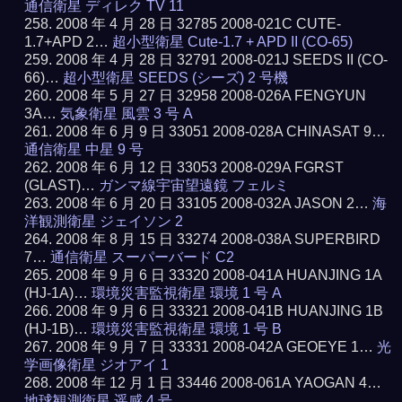
通信衛星 ディレク TV 11
2008 年 4 月 28 日 32785 2008-021C CUTE-
1.7+APD 2…
超小型衛星 Cute-1.7 + APD II (CO-65)
2008 年 4 月 28 日 32791 2008-021J SEEDS II (CO-
66)…
超小型衛星 SEEDS (シーズ) 2 号機
2008 年 5 月 27 日 32958 2008-026A FENGYUN
3A…
気象衛星 風雲 3 号 A
2008 年 6 月 9 日 33051 2008-028A CHINASAT 9…
通信衛星 中星 9 号
2008 年 6 月 12 日 33053 2008-029A FGRST
(GLAST)…
ガンマ線宇宙望遠鏡 フェルミ
2008 年 6 月 20 日 33105 2008-032A JASON 2…
海
洋観測衛星 ジェイソン 2
2008 年 8 月 15 日 33274 2008-038A SUPERBIRD
7…
通信衛星 スーパーバード C2
2008 年 9 月 6 日 33320 2008-041A HUANJING 1A
(HJ-1A)…
環境災害監視衛星 環境 1 号 A
2008 年 9 月 6 日 33321 2008-041B HUANJING 1B
(HJ-1B)…
環境災害監視衛星 環境 1 号 B
2008 年 9 月 7 日 33331 2008-042A GEOEYE 1…
光
学画像衛星 ジオアイ 1
2008 年 12 月 1 日 33446 2008-061A YAOGAN 4…
地球観測衛星 遥感 4 号