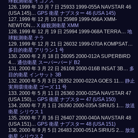
球観測衛星 イコノス
1999 年 10 月 7 日 25933 1999-055A NAVSTAR 46
(USA 145)…
GPS 衛星 ナブスター 46 (USA 145)
1999 年 12 月 10 日 25989 1999-066A XMM-
NEWTON…
X 線観測衛星 XMM
1999 年 12 月 19 日 25994 1999-068A TERRA…
地
球観測衛星 テラ
1999 年 12 月 21 日 26032 1999-070A KOMPSAT…
多目的衛星 アリラン 1 号
2000 年 2 月 18 日 26095 2000-012A SUPERBIRD
4…
通信衛星 スーパーバード B2
2000 年 3 月 22 日 26108 2000-016B INSAT 3B…
多
目的衛星 インサット 3B
2000 年 5 月 3 日 26352 2000-022A GOES 11…
静止
実用環境衛星 ゴーズ 11 号
2000 年 5 月 11 日 26360 2000-025A NAVSTAR 47
(USA 150)…
GPS 衛星 ナブスター 47 (USA 150)
2000 年 7 月 1 日 26390 2000-035A SIRIUS 1…
放送
衛星 シリウス 1
2000 年 7 月 16 日 26407 2000-040A NAVSTAR 48
(USA 151)…
GPS 衛星 ナブスター 48 (USA 151)
2000 年 9 月 5 日 26483 2000-051A SIRIUS 2…
放送
衛星 シリウス 2