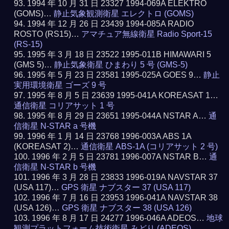
1994 年 10 月 31 日 23327 1994-069A ELEKTRO
(GOMS)…
静止気象観測衛星 エレクトロ (GOMS)
1994 年 12 月 26 日 23439 1994-085A RADIO
ROSTO (RS15)…
アマチュア無線衛星 Radio Sport-15
(RS-15)
1995 年 3 月 18 日 23522 1995-011B HIMAWARI 5
(GMS 5)…
静止気象衛星 ひまわり 5 号 (GMS-5)
1995 年 5 月 23 日 23581 1995-025A GOES 9…
静止
実用環境衛星 ゴーズ 9 号
1995 年 8 月 5 日 23639 1995-041A KOREASAT 1…
通信衛星 コリアサット 1 号
1995 年 8 月 29 日 23651 1995-044A NSTAR A…
通
信衛星 N-STAR a 号機
1996 年 1 月 14 日 23768 1996-003A ABS 1A
(KOREASAT 2)…
通信衛星 ABS-1A (コリアサット 2 号)
1996 年 2 月 5 日 23781 1996-007A NSTAR B…
通
信衛星 N-STAR b 号機
1996 年 3 月 28 日 23833 1996-019A NAVSTAR 37
(USA 117)…
GPS 衛星 ナブスター 37 (USA 117)
1996 年 7 月 16 日 23953 1996-041A NAVSTAR 38
(USA 126)…
GPS 衛星 ナブスター 38 (USA 126)
1996 年 8 月 17 日 24277 1996-046A ADEOS…
地球
観測プラットフォーム技術衛星 みどり (ADEOS)