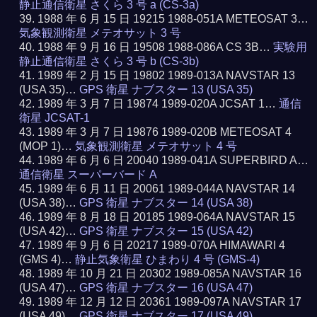
静止通信衛星 さくら 3 号 a (CS-3a)
1988 年 6 月 15 日 19215 1988-051A METEOSAT 3…
気象観測衛星 メテオサット 3 号
1988 年 9 月 16 日 19508 1988-086A CS 3B…
実験用
静止通信衛星 さくら 3 号 b (CS-3b)
1989 年 2 月 15 日 19802 1989-013A NAVSTAR 13
(USA 35)…
GPS 衛星 ナブスター 13 (USA 35)
1989 年 3 月 7 日 19874 1989-020A JCSAT 1…
通信
衛星 JCSAT-1
1989 年 3 月 7 日 19876 1989-020B METEOSAT 4
(MOP 1)…
気象観測衛星 メテオサット 4 号
1989 年 6 月 6 日 20040 1989-041A SUPERBIRD A…
通信衛星 スーパーバード A
1989 年 6 月 11 日 20061 1989-044A NAVSTAR 14
(USA 38)…
GPS 衛星 ナブスター 14 (USA 38)
1989 年 8 月 18 日 20185 1989-064A NAVSTAR 15
(USA 42)…
GPS 衛星 ナブスター 15 (USA 42)
1989 年 9 月 6 日 20217 1989-070A HIMAWARI 4
(GMS 4)…
静止気象衛星 ひまわり 4 号 (GMS-4)
1989 年 10 月 21 日 20302 1989-085A NAVSTAR 16
(USA 47)…
GPS 衛星 ナブスター 16 (USA 47)
1989 年 12 月 12 日 20361 1989-097A NAVSTAR 17
(USA 49)…
GPS 衛星 ナブスター 17 (USA 49)