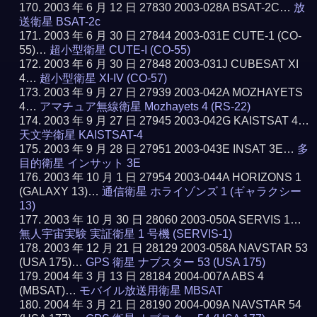
2003 年 6 月 12 日 27830 2003-028A BSAT-2C…
放
送衛星 BSAT-2c
2003 年 6 月 30 日 27844 2003-031E CUTE-1 (CO-
55)…
超小型衛星 CUTE-I (CO-55)
2003 年 6 月 30 日 27848 2003-031J CUBESAT XI
4…
超小型衛星 XI-IV (CO-57)
2003 年 9 月 27 日 27939 2003-042A MOZHAYETS
4…
アマチュア無線衛星 Mozhayets 4 (RS-22)
2003 年 9 月 27 日 27945 2003-042G KAISTSAT 4…
天文学衛星 KAISTSAT-4
2003 年 9 月 28 日 27951 2003-043E INSAT 3E…
多
目的衛星 インサット 3E
2003 年 10 月 1 日 27954 2003-044A HORIZONS 1
(GALAXY 13)…
通信衛星 ホライゾンズ 1 (ギャラクシー
13)
2003 年 10 月 30 日 28060 2003-050A SERVIS 1…
無人宇宙実験 実証衛星 1 号機 (SERVIS-1)
2003 年 12 月 21 日 28129 2003-058A NAVSTAR 53
(USA 175)…
GPS 衛星 ナブスター 53 (USA 175)
2004 年 3 月 13 日 28184 2004-007A ABS 4
(MBSAT)…
モバイル放送用衛星 MBSAT
2004 年 3 月 21 日 28190 2004-009A NAVSTAR 54