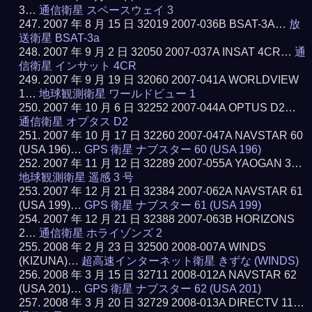
3…
通信衛星 スペースウェイ 3
2007 年 8 月 15 日 32019 2007-036B BSAT-3A…
放
送衛星 BSAT-3a
2007 年 9 月 2 日 32050 2007-037A INSAT 4CR…
通
信衛星 インサット 4CR
2007 年 9 月 19 日 32060 2007-041A WORLDVIEW
1…
地球観測衛星 ワールドビュー 1
2007 年 10 月 6 日 32252 2007-044A OPTUS D2…
通信衛星 オプタス D2
2007 年 10 月 17 日 32260 2007-047A NAVSTAR 60
(USA 196)…
GPS 衛星 ナブスター 60 (USA 196)
2007 年 11 月 12 日 32289 2007-055A YAOGAN 3…
地球観測衛星 遥感 3 号
2007 年 12 月 21 日 32384 2007-062A NAVSTAR 61
(USA 199)…
GPS 衛星 ナブスター 61 (USA 199)
2007 年 12 月 21 日 32388 2007-063B HORIZONS
2…
通信衛星 ホライゾンズ 2
2008 年 2 月 23 日 32500 2008-007A WINDS
(KIZUNA)…
超高速インターネット衛星 きずな (WINDS)
2008 年 3 月 15 日 32711 2008-012A NAVSTAR 62
(USA 201)…
GPS 衛星 ナブスター 62 (USA 201)
2008 年 3 月 20 日 32729 2008-013A DIRECTV 11…