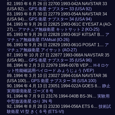
1993 年 6 月 26 日 22700 1993-042A NAVSTAR 33
(USA 92)…
GPS 衛星 ナブスター 33 (USA 92)
1993 年 8 月 30 日 22779 1993-054A NAVSTAR 34
(USA 94)…
GPS 衛星 ナブスター 34 (USA 94)
1993 年 9 月 26 日 22825 1993-061C EYESAT A (AO-
27)…
アマチュア無線衛星 キットサット 2 (KO-25)
1993 年 9 月 26 日 22828 1993-061F KITSAT B…
ア
マチュア無線衛星 ITAMsat (IO-26)
1993 年 9 月 26 日 22829 1993-061G POSAT 1…
ア
マチュア無線衛星 アイサット (AO-27)
1993 年 10 月 27 日 22877 1993-068A NAVSTAR 35
(USA 96)…
GPS 衛星 ナブスター 35 (USA 96)
1994 年 2 月 3 日 22979 1994-007B VEP…
H-II ロケ
ット性能確認用ペイロード みょうじょう (VEP)
1994 年 3 月 10 日 23027 1994-016A NAVSTAR 36
(USA 100)…
GPS 衛星 ナブスター 36 (USA 100)
1994 年 4 月 13 日 23051 1994-022A GOES 8…
静止
実用環境衛星 ゴーズ 8 号
1994 年 7 月 9 日 23176 1994-040B BS-3N…
実験用
中型放送衛星 ゆり 3N 号
1994 年 8 月 28 日 23230 1994-056A ETS 6…
技術試
験衛星 VI 型 きく 6 号 (ETS-VI)