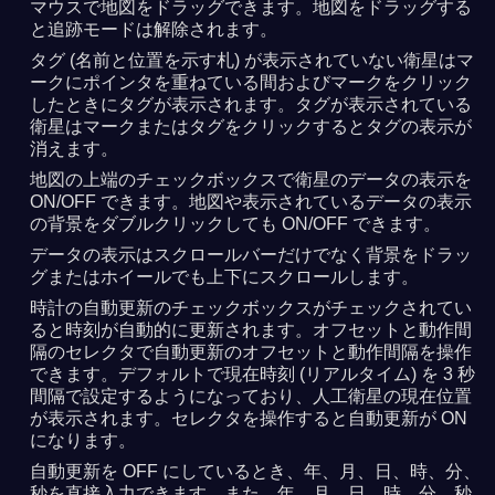
マウスで地図をドラッグできます。地図をドラッグする
と追跡モードは解除されます。
タグ (名前と位置を示す札) が表示されていない衛星はマ
ークにポインタを重ねている間およびマークをクリック
したときにタグが表示されます。タグが表示されている
衛星はマークまたはタグをクリックするとタグの表示が
消えます。
地図の上端のチェックボックスで衛星のデータの表示を
ON/OFF できます。地図や表示されているデータの表示
の背景をダブルクリックしても ON/OFF できます。
データの表示はスクロールバーだけでなく背景をドラッ
グまたはホイールでも上下にスクロールします。
時計の自動更新のチェックボックスがチェックされてい
ると時刻が自動的に更新されます。オフセットと動作間
隔のセレクタで自動更新のオフセットと動作間隔を操作
できます。デフォルトで現在時刻 (リアルタイム) を 3 秒
間隔で設定するようになっており、人工衛星の現在位置
が表示されます。セレクタを操作すると自動更新が ON
になります。
自動更新を OFF にしているとき、年、月、日、時、分、
秒を直接入力できます。また、年、月、日、時、分、秒