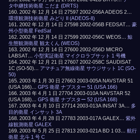
タ中継技術衛星 こだま (DRTS)
2002 年 12 月 14 日 27597 2002-056A ADEOS 2…
環境観測技術衛星 みどり II (ADEOS-II)
2002 年 12 月 14 日 27598 2002-056B FEDSAT…
豪
州小型衛星 FedSat
2002 年 12 月 14 日 27599 2002-056C WEOS…
鯨
生態観測衛星 観太くん (WEOS)
2002 年 12 月 14 日 27600 2002-056D MICRO
LABSAT…
小型実証衛星 マイクロラブサット 1 号機
2002 年 12 月 21 日 27607 2002-058C SAUDISAT
1C (SO-50)…
アマチュア無線衛星 サウジサット 1C (SO-
50)
2003 年 1 月 30 日 27663 2003-005A NAVSTAR 51
(USA 166)…
GPS 衛星 ナブスター 51 (USA 166)
2003 年 4 月 1 日 27704 2003-010A NAVSTAR 52
(USA 168)…
GPS 衛星 ナブスター 52 (USA 168)
2003 年 4 月 10 日 27714 2003-013A INSAT 3A…
多
目的衛星 インサット 3A
2003 年 4 月 28 日 27783 2003-017A GALEX…
紫外
線観測衛星 GALEX
2003 年 5 月 25 日 27813 2003-021A BD 1 03…
航行
衛星 北斗 1 号 C