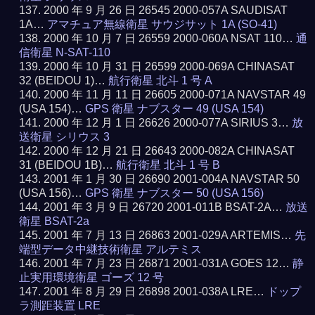
2000 年 9 月 26 日 26545 2000-057A SAUDISAT
1A…
アマチュア無線衛星 サウジサット 1A (SO-41)
2000 年 10 月 7 日 26559 2000-060A NSAT 110…
通
信衛星 N-SAT-110
2000 年 10 月 31 日 26599 2000-069A CHINASAT
32 (BEIDOU 1)…
航行衛星 北斗 1 号 A
2000 年 11 月 11 日 26605 2000-071A NAVSTAR 49
(USA 154)…
GPS 衛星 ナブスター 49 (USA 154)
2000 年 12 月 1 日 26626 2000-077A SIRIUS 3…
放
送衛星 シリウス 3
2000 年 12 月 21 日 26643 2000-082A CHINASAT
31 (BEIDOU 1B)…
航行衛星 北斗 1 号 B
2001 年 1 月 30 日 26690 2001-004A NAVSTAR 50
(USA 156)…
GPS 衛星 ナブスター 50 (USA 156)
2001 年 3 月 9 日 26720 2001-011B BSAT-2A…
放送
衛星 BSAT-2a
2001 年 7 月 13 日 26863 2001-029A ARTEMIS…
先
端型データ中継技術衛星 アルテミス
2001 年 7 月 23 日 26871 2001-031A GOES 12…
静
止実用環境衛星 ゴーズ 12 号
2001 年 8 月 29 日 26898 2001-038A LRE…
ドップ
ラ測距装置 LRE