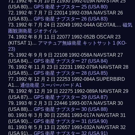
1992 年 4 月 10 日 21930 1992-019A NAVSTAR 25
(USA 80)…
GPS 衛星 ナブスター 25 (USA 80)
1992 年 7 月 7 日 22014 1992-039A NAVSTAR 26
(USA 83)…
GPS 衛星 ナブスター 26 (USA 83)
1992 年 7 月 24 日 22049 1992-044A GEOTAIL…
磁気
圏観測衛星 ジオテイル
1992 年 8 月 11 日 22077 1992-052B OSCAR 23
(KITSAT 1)…
アマチュア無線衛星 キットサット 1 (KO-
23)
1992 年 9 月 9 日 22108 1992-058A NAVSTAR 27
(USA 84)…
GPS 衛星 ナブスター 27 (USA 84)
1992 年 11 月 23 日 22231 1992-079A NAVSTAR 28
(USA 85)…
GPS 衛星 ナブスター 28 (USA 85)
1992 年 12 月 2 日 22253 1992-084A SUPERBIRD
A1…
通信衛星 スーパーバード A1
1992 年 12 月 19 日 22275 1992-089A NAVSTAR 29
(USA 87)…
GPS 衛星 ナブスター 29 (USA 87)
1993 年 2 月 3 日 22446 1993-007A NAVSTAR 30
(USA 88)…
GPS 衛星 ナブスター 30 (USA 88)
1993 年 3 月 30 日 22581 1993-017A NAVSTAR 31
(USA 90)…
GPS 衛星 ナブスター 31 (USA 90)
1993 年 5 月 13 日 22657 1993-032A NAVSTAR 32
(USA 91)…
GPS 衛星 ナブスター 32 (USA 91)