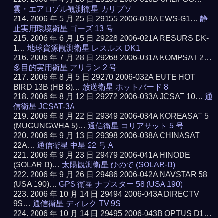
雲・エアロゾル観測衛星 カリプソ
2006 年 5 月 25 日 29155 2006-018A EWS-G1…
静
止実用環境衛星 ゴーズ 13 号
2006 年 6 月 15 日 29228 2006-021A RESURS DK-
1…
地球資源観測衛星 レスルス DK1
2006 年 7 月 28 日 29268 2006-031A KOMPSAT 2…
多目的実用衛星 アリラン 2 号
2006 年 8 月 5 日 29270 2006-032A EUTE HOT
BIRD 13B (HB 8)…
放送衛星 ホットバード 8
2006 年 8 月 12 日 29272 2006-033A JCSAT 10…
通
信衛星 JCSAT-3A
2006 年 8 月 22 日 29349 2006-034A KOREASAT 5
(MUGUNGWHA 5)…
通信衛星 コリアサット 5 号
2006 年 9 月 13 日 29398 2006-038A CHINASAT
22A…
通信衛星 中星 22 号 A
2006 年 9 月 23 日 29479 2006-041A HINODE
(SOLAR B)…
太陽観測衛星 ひので (SOLAR-B)
2006 年 9 月 26 日 29486 2006-042A NAVSTAR 58
(USA 190)…
GPS 衛星 ナブスター 58 (USA 190)
2006 年 10 月 14 日 29494 2006-043A DIRECTV
9S…
通信衛星 ディレク TV 9S
2006 年 10 月 14 日 29495 2006-043B OPTUS D1…