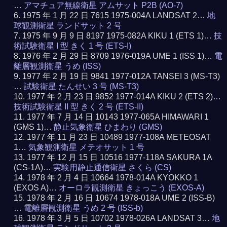
…
アマチュア無線衛星 アムサット P2B (AO-7)
1975 年 1 月 22 日 7615 1975-004A LANDSAT 2…
地
球観測衛星 ランドサット 2 号
1975 年 9 月 9 日 8197 1975-082A KIKU 1 (ETS 1)…
技
術試験衛星 I 型 きく 1 号 (ETS-I)
1976 年 2 月 29 日 8709 1976-019A UME 1 (ISS 1)…
電
離層観測衛星 うめ (ISS)
1977 年 2 月 19 日 9841 1977-012A TANSEI 3 (MS-T3)
…
試験衛星 たんせい 3 号 (MS-T3)
1977 年 2 月 23 日 9852 1977-014A KIKU 2 (ETS 2)…
技術試験衛星 II 型 きく 2 号 (ETS-II)
1977 年 7 月 14 日 10143 1977-065A HIMAWARI 1
(GMS 1)…
静止気象衛星 ひまわり (GMS)
1977 年 11 月 23 日 10489 1977-108A METEOSAT
1…
気象観測衛星 メテオサット 1 号
1977 年 12 月 15 日 10516 1977-118A SAKURA 1A
(CS-1A)…
実験用静止通信衛星 さくら (CS)
1978 年 2 月 4 日 10664 1978-014A KYOKKO 1
(EXOS A)…
オーロラ観測衛星 きょっこう (EXOS-A)
1978 年 2 月 16 日 10674 1978-018A UME 2 (ISS-B)
…
電離層観測衛星 うめ 2 号 (ISS-b)
1978 年 3 月 5 日 10702 1978-026A LANDSAT 3…
地