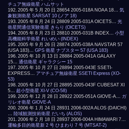
チュア無線衛星 ハムサット
2005 年 5 月 20 日 28654 2005-018A NOAA 18…
気
象観測衛星 SARSAT 10 (ノア 18)
2005 年 8 月 24 日 28809 2005-031A OICETS…
光
衛星間通信実験衛星 きらり (OICETS)
2005 年 8 月 23 日 28810 2005-031B INDEX…
小型
高機能科学衛星 れいめい (INDEX)
2005 年 9 月 26 日 28874 2005-038A NAVSTAR 57
(USA 183)…
GPS 衛星 ナブスター 57 (USA 183)
2005 年 10 月 13 日 28884 2005-041A GALAXY
15…
通信衛星 ギャラクシー 15
2005 年 10 月 27 日 28894 2005-043E SSETI-
EXPRESS…
アマチュア無線衛星 SSETI Express (XO-
53)
2005 年 10 月 27 日 28895 2005-043F CUBESAT XI
5…
超小型衛星 XI-V (CO-58)
2005 年 12 月 28 日 28922 2005-051A GIOVE-A…
ガ
リレオ衛星 GIOVE-A
2006 年 1 月 24 日 28931 2006-002A ALOS (DAICHI)
…
陸域観測技術衛星 だいち (ALOS)
2006 年 2 月 18 日 28937 2006-004A HIMAWARI 7…
運輸多目的衛星新 2 号 ひまわり 7 号 (MTSAT-2)