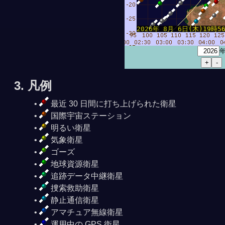
2026年 8月 6日(木)19時56分
3. 凡例
8月 7日 6時06分37秒
8月 7日 4時33分41秒
最近 30 日間に打ち上げられた衛星
国際宇宙ステーション
明るい衛星
気象衛星
ゴーズ
地球資源衛星
追跡データ中継衛星
捜索救助衛星
静止通信衛星
アマチュア無線衛星
運用中の GPS 衛星