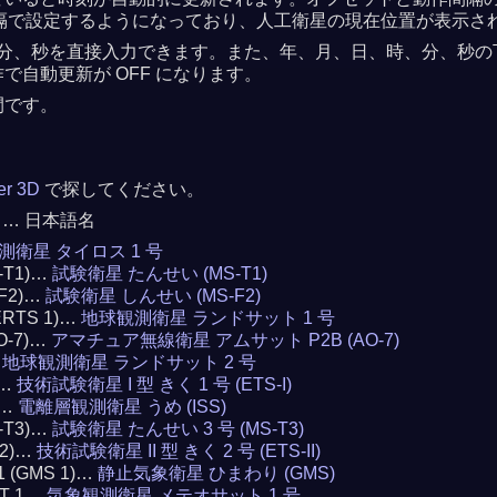
 秒間隔で設定するようになっており、人工衛星の現在位置が表示さ
分、秒を直接入力できます。また、年、月、日、時、分、秒の下の
自動更新が OFF になります。
間です。
ker 3D
で探してください。
 … 日本語名
測衛星 タイロス 1 号
S-T1)…
試験衛星 たんせい (MS-T1)
-F2)…
試験衛星 しんせい (MS-F2)
(ERTS 1)…
地球観測衛星 ランドサット 1 号
AO-7)…
アマチュア無線衛星 アムサット P2B (AO-7)
…
地球観測衛星 ランドサット 2 号
)…
技術試験衛星 I 型 きく 1 号 (ETS-I)
)…
電離層観測衛星 うめ (ISS)
S-T3)…
試験衛星 たんせい 3 号 (MS-T3)
 2)…
技術試験衛星 II 型 きく 2 号 (ETS-II)
 1 (GMS 1)…
静止気象衛星 ひまわり (GMS)
AT 1…
気象観測衛星 メテオサット 1 号