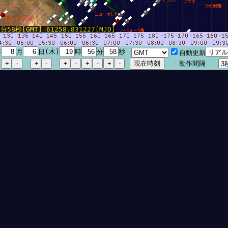
58秒[GMT] 61258.831227[MJD]
年
月
日(木)
時
分
秒
自動更新
動作間隔