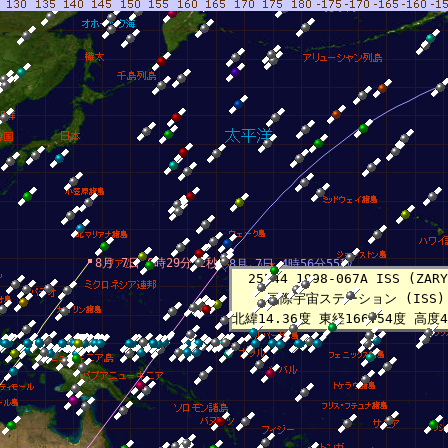
8月 7日 6時29分52秒
8月 7日 4時56分55秒
25544 1998-067A ISS (ZARY
国際宇宙ステーション (ISS)
北緯14.36度 東経166.54度 高度4