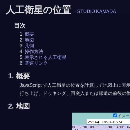
人工衛星の位置
-
STUDIO KAMADA
目次
概要
地図
凡例
操作方法
表示される人工衛星
関連リンク
1. 概要
JavaScript で人工衛星の位置を計算して地図
打ち上げ、ドッキング、再突入または帰還の前後の
2. 地図
イメ