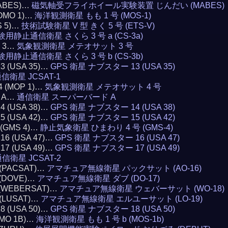
(MABES)…
磁気軸受フライホイール実験装置 じんだい (MABES)
MOMO 1)…
海洋観測衛星 もも 1 号 (MOS-1)
S 5)…
技術試験衛星 V 型 きく 5 号 (ETS-V)
験用静止通信衛星 さくら 3 号 a (CS-3a)
T 3…
気象観測衛星 メテオサット 3 号
験用静止通信衛星 さくら 3 号 b (CS-3b)
13 (USA 35)…
GPS 衛星 ナブスター 13 (USA 35)
信衛星 JCSAT-1
4 (MOP 1)…
気象観測衛星 メテオサット 4 号
D A…
通信衛星 スーパーバード A
14 (USA 38)…
GPS 衛星 ナブスター 14 (USA 38)
15 (USA 42)…
GPS 衛星 ナブスター 15 (USA 42)
4 (GMS 4)…
静止気象衛星 ひまわり 4 号 (GMS-4)
 16 (USA 47)…
GPS 衛星 ナブスター 16 (USA 47)
 17 (USA 49)…
GPS 衛星 ナブスター 17 (USA 49)
信衛星 JCSAT-2
6 (PACSAT)…
アマチュア無線衛星 パックサット (AO-16)
7 (DOVE)…
アマチュア無線衛星 ダブ (DO-17)
8 (WEBERSAT)…
アマチュア無線衛星 ウェバーサット (WO-18)
9 (LUSAT)…
アマチュア無線衛星 エルユーサット (LO-19)
18 (USA 50)…
GPS 衛星 ナブスター 18 (USA 50)
OMO 1B)…
海洋観測衛星 もも 1 号 b (MOS-1b)