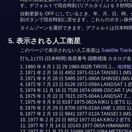
す。デフォルトで現在時刻 (リアルタイム) を 3
自動更新を OFF にしているとき、年、月、日、時、
刻ボタンで現在時刻に戻せます。これらのボタン操作で
タイムゾーンを選択できます。デフォルトは日本時
5. 表示される人工衛星
このページで表示されない人工衛星は
Satellite Trac
打ち上げ日 (日本時間) 衛星番号 国際標識 カタログ名
1960 年 4 月 1 日 29 1960-002B TIROS 1…
地球観
1971 年 2 月 16 日 4952 1971-011A TANSEI 1 (M
1971 年 9 月 28 日 5485 1971-080A SHINSEI (MS
1972 年 7 月 23 日 6126 1972-058A LANDSAT 1 
1974 年 11 月 16 日 7530 1974-089B OSCAR 7 (
1975 年 1 月 22 日 7615 1975-004A LANDSAT 2
1975 年 9 月 9 日 8197 1975-082A KIKU 1 (ETS 1
1976 年 2 月 29 日 8709 1976-019A UME 1 (ISS 1
1977 年 2 月 19 日 9841 1977-012A TANSEI 3 (M
1977 年 2 月 23 日 9852 1977-014A KIKU 2 (ETS
1977 年 7 月 14 日 10143 1977-065A HIMAWARI
1977 年 11 月 23 日 10489 1977-108A METEOS