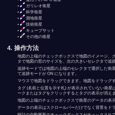
ガリレオ衛星
科学衛星
測地衛星
技術衛星
キューブサット
その他の衛星
4. 操作方法
地図の上端のチェックボックスで地図のイメージ、グ
タで地図の窓のサイズを、次の大きいセレクタで追
追跡モードでは地図の上端のセレクタで選択した衛
て追跡モードが ON になります。
マウスで地図をドラッグできます。地図をドラッグ
タグ (名前と位置を示す札) が表示されていない
ークまたはタグをクリックするとタグの表示が消え
地図の上端のチェックボックスで衛星のデータの表示を 
データの表示はスクロールバーだけでなく背景をド
時計の自動更新のチェックボックスがチェックされ