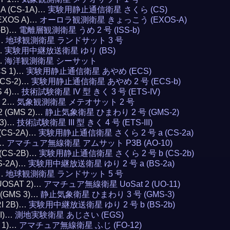
1A (CS-1A)…
実験用静止通信衛星 さくら (CS)
(EXOS A)…
オーロラ観測衛星 きょっこう (EXOS-A)
S-B)…
電離層観測衛星 うめ 2 号 (ISS-b)
3…
地球観測衛星 ランドサット 3 号
)…
実験用中継放送衛星 ゆり (BS)
…
海洋観測衛星 シーサット
CS 1)…
実験用静止通信衛星 あやめ (ECS)
(ECS-2)…
実験用静止通信衛星 あやめ 2 号 (ECS-b)
S 4)…
技術試験衛星 IV 型 きく 3 号 (ETS-IV)
T 2…
気象観測衛星 メテオサット 2 号
 2 (GMS 2)…
静止気象衛星 ひまわり 2 号 (GMS-2)
 3)…
技術試験衛星 III 型 きく 4 号 (ETS-III)
 (CS-2A)…
実験用静止通信衛星 さくら 2 号 a (CS-2a)
0…
アマチュア無線衛星 アムサット P3B (AO-10)
 (CS-2B)…
実験用静止通信衛星 さくら 2 号 b (CS-2b)
BS-2A)…
実験用中継放送衛星 ゆり 2 号 a (BS-2a)
5…
地球観測衛星 ランドサット 5 号
(UOSAT 2)…
アマチュア無線衛星 UoSat 2 (UO-11)
3 (GMS 3)…
静止気象衛星 ひまわり 3 号 (GMS-3)
RI 2B)…
実験用中継放送衛星 ゆり 2 号 b (BS-2b)
AI)…
測地実験衛星 あじさい (EGS)
I 1)…
アマチュア無線衛星 ふじ (FO-12)