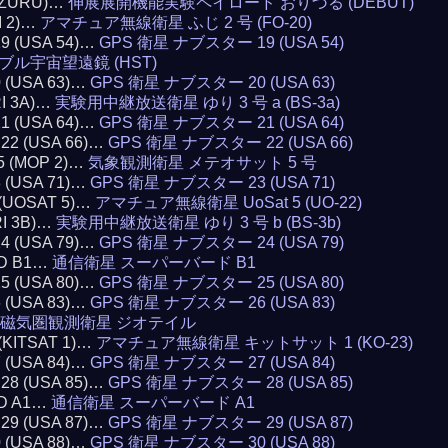
RIZURU)…
伸展展開機能実験ペイロード おりづる (DEBUT)
I 2)…
アマチュア無線衛星 ふじ 2 号 (FO-20)
19 (USA 54)…
GPS 衛星 ナブスター 19 (USA 54)
ブル宇宙望遠鏡 (HST)
0 (USA 63)…
GPS 衛星 ナブスター 20 (USA 63)
RI 3A)…
実験用中継放送衛星 ゆり 3 号 a (BS-3a)
21 (USA 64)…
GPS 衛星 ナブスター 21 (USA 64)
 22 (USA 66)…
GPS 衛星 ナブスター 22 (USA 66)
5 (MOP 2)…
気象観測衛星 メテオサット 5 号
3 (USA 71)…
GPS 衛星 ナブスター 23 (USA 71)
 (UOSAT 5)…
アマチュア無線衛星 UoSat 5 (UO-22)
RI 3B)…
実験用中継放送衛星 ゆり 3 号 b (BS-3b)
24 (USA 79)…
GPS 衛星 ナブスター 24 (USA 79)
RD B1…
通信衛星 スーパーバード B1
25 (USA 80)…
GPS 衛星 ナブスター 25 (USA 80)
6 (USA 83)…
GPS 衛星 ナブスター 26 (USA 83)
磁気圏観測衛星 ジオテイル
 (KITSAT 1)…
アマチュア無線衛星 キットサット 1 (KO-23)
7 (USA 84)…
GPS 衛星 ナブスター 27 (USA 84)
 28 (USA 85)…
GPS 衛星 ナブスター 28 (USA 85)
RD A1…
通信衛星 スーパーバード A1
 29 (USA 87)…
GPS 衛星 ナブスター 29 (USA 87)
0 (USA 88)…
GPS 衛星 ナブスター 30 (USA 88)