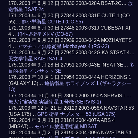
2003 年 6 月 12 日 27830 2003-028A BSAT-2C…
放
送衛星 BSAT-2c
2003 年 6 月 30 日 27844 2003-031E CUTE-1 (CO-
55)…
超小型衛星 CUTE-I (CO-55)
2003 年 6 月 30 日 27848 2003-031J CUBESAT XI
4…
超小型衛星 XI-IV (CO-57)
2003 年 9 月 27 日 27939 2003-042A MOZHAYETS
4…
アマチュア無線衛星 Mozhayets 4 (RS-22)
2003 年 9 月 27 日 27945 2003-042G KAISTSAT 4…
天文学衛星 KAISTSAT-4
2003 年 9 月 28 日 27951 2003-043E INSAT 3E…
多
目的衛星 インサット 3E
2003 年 10 月 1 日 27954 2003-044A HORIZONS 1
(GALAXY 13)…
通信衛星 ホライゾンズ 1 (ギャラクシー
13)
2003 年 10 月 30 日 28060 2003-050A SERVIS 1…
無人宇宙実験 実証衛星 1 号機 (SERVIS-1)
2003 年 12 月 21 日 28129 2003-058A NAVSTAR 53
(USA 175)…
GPS 衛星 ナブスター 53 (USA 175)
2004 年 3 月 13 日 28184 2004-007A ABS 4
(MBSAT)…
モバイル放送用衛星 MBSAT
2004 年 3 月 21 日 28190 2004-009A NAVSTAR 54