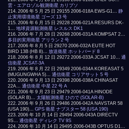
雲・エアロゾル観測衛星 カリプソ
2006 年 5 月 25 日 29155 2006-018A EWS-G1…
静
止実用環境衛星 ゴーズ 13 号
2006 年 6 月 15 日 29228 2006-021A RESURS DK-
1…
地球資源観測衛星 レスルス DK1
2006 年 7 月 28 日 29268 2006-031A KOMPSAT 2…
多目的実用衛星 アリラン 2 号
2006 年 8 月 5 日 29270 2006-032A EUTE HOT
BIRD 13B (HB 8)…
放送衛星 ホットバード 8
2006 年 8 月 12 日 29272 2006-033A JCSAT 10…
通
信衛星 JCSAT-3A
2006 年 8 月 22 日 29349 2006-034A KOREASAT 5
(MUGUNGWHA 5)…
通信衛星 コリアサット 5 号
2006 年 9 月 13 日 29398 2006-038A CHINASAT
22A…
通信衛星 中星 22 号 A
2006 年 9 月 23 日 29479 2006-041A HINODE
(SOLAR B)…
太陽観測衛星 ひので (SOLAR-B)
2006 年 9 月 26 日 29486 2006-042A NAVSTAR 58
(USA 190)…
GPS 衛星 ナブスター 58 (USA 190)
2006 年 10 月 14 日 29494 2006-043A DIRECTV
9S…
通信衛星 ディレク TV 9S
2006 年 10 月 14 日 29495 2006-043B OPTUS D1…