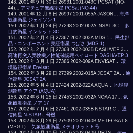
2001 年 9 月 30 日 26931 2001-043C PCSAT (NO-
44)…
アマチュア無線衛星 PCSat (NO-44)
2001 年 12 月 8 日 26997 2001-055A JASON…
海洋
観測衛星 ジェイソン 1
2002 年 1 月 24 日 27298 2002-002A INSAT 3C…
多
目的衛星 インサット 3C
2002 年 2 月 4 日 27367 2002-003A MDS 1…
民生部
品・コンポーネント実証衛星 つばさ (MDS-1)
2002 年 2 月 4 日 27368 2002-003B DASH/VEP 3…
高速再突入実験機／性能確認用ペイロード DASH/VEP 3
2002 年 3 月 1 日 27386 2002-009A ENVISAT…
環
境監視衛星 Envisat
2002 年 3 月 29 日 27399 2002-015A JCSAT 2A…
通
信衛星 JCSAT 2A
2002 年 5 月 4 日 27424 2002-022A AQUA…
地球観
測衛星 アクア (AQUA)
2002 年 6 月 25 日 27453 2002-032A NOAA 17…
気
象観測衛星 ノア 17
2002 年 7 月 6 日 27461 2002-035B NSTAR C…
通
信衛星 N-STAR c 号機
2002 年 8 月 29 日 27509 2002-040B METEOSAT 8
(MSG 1)…
気象観測衛星 メテオサット 8 号
2002 年 9 月 10 日 27516 2002-042B DRTS…
デー