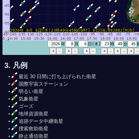
2026年 8月 6日(木)23時49分45秒[GMT] 61258.992882[MJD]
年
月
日(木)
時
分
3. 凡例
最近 30 日間に打ち上げられた衛星
国際宇宙ステーション
明るい衛星
気象衛星
ゴーズ
地球資源衛星
追跡データ中継衛星
捜索救助衛星
静止通信衛星