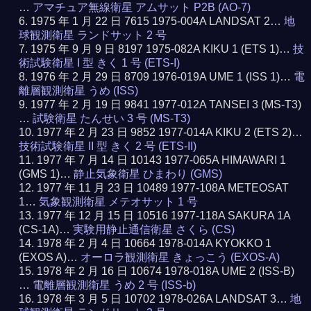
…
アマチュア無線衛星 アムサット P2B (AO-7)
1975 年 1 月 22 日 7615 1975-004A LANDSAT 2…
地
球観測衛星 ランドサット 2 号
1975 年 9 月 9 日 8197 1975-082A KIKU 1 (ETS 1)…
技
術試験衛星 I 型 きく 1 号 (ETS-I)
1976 年 2 月 29 日 8709 1976-019A UME 1 (ISS 1)…
電
離層観測衛星 うめ (ISS)
1977 年 2 月 19 日 9841 1977-012A TANSEI 3 (MS-T3)
…
試験衛星 たんせい 3 号 (MS-T3)
1977 年 2 月 23 日 9852 1977-014A KIKU 2 (ETS 2)…
技術試験衛星 II 型 きく 2 号 (ETS-II)
1977 年 7 月 14 日 10143 1977-065A HIMAWARI 1
(GMS 1)…
静止気象衛星 ひまわり (GMS)
1977 年 11 月 23 日 10489 1977-108A METEOSAT
1…
気象観測衛星 メテオサット 1 号
1977 年 12 月 15 日 10516 1977-118A SAKURA 1A
(CS-1A)…
実験用静止通信衛星 さくら (CS)
1978 年 2 月 4 日 10664 1978-014A KYOKKO 1
(EXOS A)…
オーロラ観測衛星 きょっこう (EXOS-A)
1978 年 2 月 16 日 10674 1978-018A UME 2 (ISS-B)
…
電離層観測衛星 うめ 2 号 (ISS-b)
1978 年 3 月 5 日 10702 1978-026A LANDSAT 3…
地