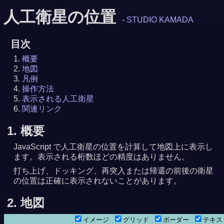
人工衛星の位置
-
STUDIO KAMADA
目次
概要
地図
凡例
操作方法
表示される人工衛星
関連リンク
1. 概要
JavaScript で人工衛星の位置を計算して地図上に表示し
ます。表示される桁数ほどの精度はありません。
打ち上げ、ドッキング、再突入または帰還の前後の衛星
の位置は正確に表示されないことがあります。
59分21秒
8月 7日 8時26分25秒
2. 地図
イメージ
グリッド
ボーダー
テキ