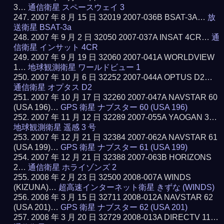
3…
通信衛星 スペースウェイ 3
2007 年 8 月 15 日 32019 2007-036B BSAT-3A…
放
送衛星 BSAT-3a
2007 年 9 月 2 日 32050 2007-037A INSAT 4CR…
通
信衛星 インサット 4CR
2007 年 9 月 19 日 32060 2007-041A WORLDVIEW
1…
地球観測衛星 ワールドビュー 1
2007 年 10 月 6 日 32252 2007-044A OPTUS D2…
通信衛星 オプタス D2
2007 年 10 月 17 日 32260 2007-047A NAVSTAR 60
(USA 196)…
GPS 衛星 ナブスター 60 (USA 196)
2007 年 11 月 12 日 32289 2007-055A YAOGAN 3…
地球観測衛星 遥感 3 号
2007 年 12 月 21 日 32384 2007-062A NAVSTAR 61
(USA 199)…
GPS 衛星 ナブスター 61 (USA 199)
2007 年 12 月 21 日 32388 2007-063B HORIZONS
2…
通信衛星 ホライゾンズ 2
2008 年 2 月 23 日 32500 2008-007A WINDS
(KIZUNA)…
超高速インターネット衛星 きずな (WINDS)
2008 年 3 月 15 日 32711 2008-012A NAVSTAR 62
(USA 201)…
GPS 衛星 ナブスター 62 (USA 201)
2008 年 3 月 20 日 32729 2008-013A DIRECTV 11…