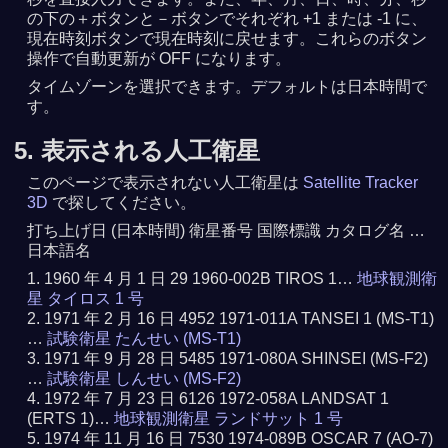
の下の＋ボタンと－ボタンでそれぞれ +1 または -1 に、
現在時刻ボタンで現在時刻に戻せます。これらのボタン
操作で自動更新が OFF になります。
タイムゾーンを選択できます。デフォルトは日本時間で
す。
5. 表示される人工衛星
このページで表示されない人工衛星は
Satellite Tracker
3D
で探してください。
打ち上げ日 (日本時間) 衛星番号 国際標識 カタログ名 …
日本語名
1960 年 4 月 1 日 29 1960-002B TIROS 1…
地球観測衛
星 タイロス 1 号
1971 年 2 月 16 日 4952 1971-011A TANSEI 1 (MS-T1)
…
試験衛星 たんせい (MS-T1)
1971 年 9 月 28 日 5485 1971-080A SHINSEI (MS-F2)
…
試験衛星 しんせい (MS-F2)
1972 年 7 月 23 日 6126 1972-058A LANDSAT 1
(ERTS 1)…
地球観測衛星 ランドサット 1 号
1974 年 11 月 16 日 7530 1974-089B OSCAR 7 (AO-7)