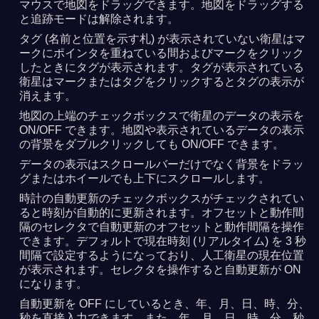
マウスで地図をドラッグできます。地図をドラッグする
と追跡モードは解除されます。
タグ (名前と位置を示す札) が表示されていない衛星はマ
ークにポインタを重ねている間およびマークをクリック
したときにタグが表示されます。タグが表示されている
衛星はマークまたはタグをクリックするとタグの表示が
消えます。
地図の上端のチェックボックスで衛星のデータの表示を
ON/OFF できます。地図や表示されているデータの表示
の背景をダブルクリックしても ON/OFF できます。
データの表示はスクロールバーだけでなく背景をドラッ
グまたはホイールでも上下にスクロールします。
時計の自動更新のチェックボックスがチェックされてい
ると時刻が自動的に更新されます。オフセットと動作間
隔のセレクタで自動更新のオフセットと動作間隔を操作
できます。デフォルトで現在時刻 (リアルタイム) を 3 秒
間隔で設定するようになっており、人工衛星の現在位置
が表示されます。セレクタを操作すると自動更新が ON
になります。
自動更新を OFF にしているとき、年、月、日、時、分、
秒を直接入力できます。また、年、月、日、時、分、秒