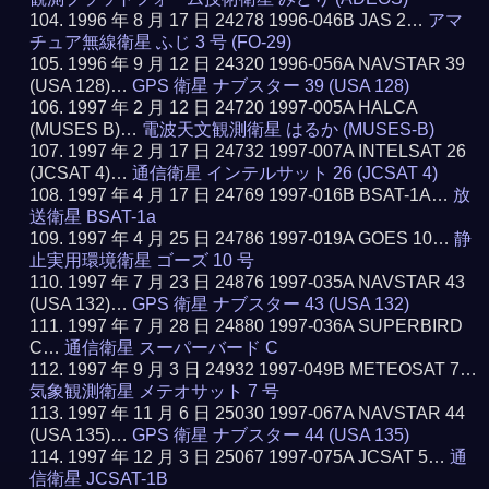
1996 年 8 月 17 日 24278 1996-046B JAS 2…
アマ
チュア無線衛星 ふじ 3 号 (FO-29)
1996 年 9 月 12 日 24320 1996-056A NAVSTAR 39
(USA 128)…
GPS 衛星 ナブスター 39 (USA 128)
1997 年 2 月 12 日 24720 1997-005A HALCA
(MUSES B)…
電波天文観測衛星 はるか (MUSES-B)
1997 年 2 月 17 日 24732 1997-007A INTELSAT 26
(JCSAT 4)…
通信衛星 インテルサット 26 (JCSAT 4)
1997 年 4 月 17 日 24769 1997-016B BSAT-1A…
放
送衛星 BSAT-1a
1997 年 4 月 25 日 24786 1997-019A GOES 10…
静
止実用環境衛星 ゴーズ 10 号
1997 年 7 月 23 日 24876 1997-035A NAVSTAR 43
(USA 132)…
GPS 衛星 ナブスター 43 (USA 132)
1997 年 7 月 28 日 24880 1997-036A SUPERBIRD
C…
通信衛星 スーパーバード C
1997 年 9 月 3 日 24932 1997-049B METEOSAT 7…
気象観測衛星 メテオサット 7 号
1997 年 11 月 6 日 25030 1997-067A NAVSTAR 44
(USA 135)…
GPS 衛星 ナブスター 44 (USA 135)
1997 年 12 月 3 日 25067 1997-075A JCSAT 5…
通
信衛星 JCSAT-1B