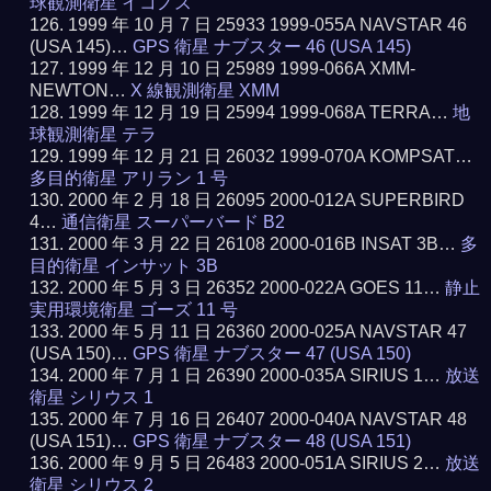
球観測衛星 イコノス
1999 年 10 月 7 日 25933 1999-055A NAVSTAR 46
(USA 145)…
GPS 衛星 ナブスター 46 (USA 145)
1999 年 12 月 10 日 25989 1999-066A XMM-
NEWTON…
X 線観測衛星 XMM
1999 年 12 月 19 日 25994 1999-068A TERRA…
地
球観測衛星 テラ
1999 年 12 月 21 日 26032 1999-070A KOMPSAT…
多目的衛星 アリラン 1 号
2000 年 2 月 18 日 26095 2000-012A SUPERBIRD
4…
通信衛星 スーパーバード B2
2000 年 3 月 22 日 26108 2000-016B INSAT 3B…
多
目的衛星 インサット 3B
2000 年 5 月 3 日 26352 2000-022A GOES 11…
静止
実用環境衛星 ゴーズ 11 号
2000 年 5 月 11 日 26360 2000-025A NAVSTAR 47
(USA 150)…
GPS 衛星 ナブスター 47 (USA 150)
2000 年 7 月 1 日 26390 2000-035A SIRIUS 1…
放送
衛星 シリウス 1
2000 年 7 月 16 日 26407 2000-040A NAVSTAR 48
(USA 151)…
GPS 衛星 ナブスター 48 (USA 151)
2000 年 9 月 5 日 26483 2000-051A SIRIUS 2…
放送
衛星 シリウス 2