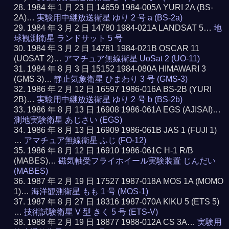
1984 年 1 月 23 日 14659 1984-005A YURI 2A (BS-
2A)…
実験用中継放送衛星 ゆり 2 号 a (BS-2a)
1984 年 3 月 2 日 14780 1984-021A LANDSAT 5…
地
球観測衛星 ランドサット 5 号
1984 年 3 月 2 日 14781 1984-021B OSCAR 11
(UOSAT 2)…
アマチュア無線衛星 UoSat 2 (UO-11)
1984 年 8 月 3 日 15152 1984-080A HIMAWARI 3
(GMS 3)…
静止気象衛星 ひまわり 3 号 (GMS-3)
1986 年 2 月 12 日 16597 1986-016A BS-2B (YURI
2B)…
実験用中継放送衛星 ゆり 2 号 b (BS-2b)
1986 年 8 月 13 日 16908 1986-061A EGS (AJISAI)…
測地実験衛星 あじさい (EGS)
1986 年 8 月 13 日 16909 1986-061B JAS 1 (FUJI 1)
…
アマチュア無線衛星 ふじ (FO-12)
1986 年 8 月 12 日 16910 1986-061C H-1 R/B
(MABES)…
磁気軸受フライホイール実験装置 じんだい
(MABES)
1987 年 2 月 19 日 17527 1987-018A MOS 1A (MOMO
1)…
海洋観測衛星 もも 1 号 (MOS-1)
1987 年 8 月 27 日 18316 1987-070A KIKU 5 (ETS 5)
…
技術試験衛星 V 型 きく 5 号 (ETS-V)
1988 年 2 月 19 日 18877 1988-012A CS 3A…
実験用