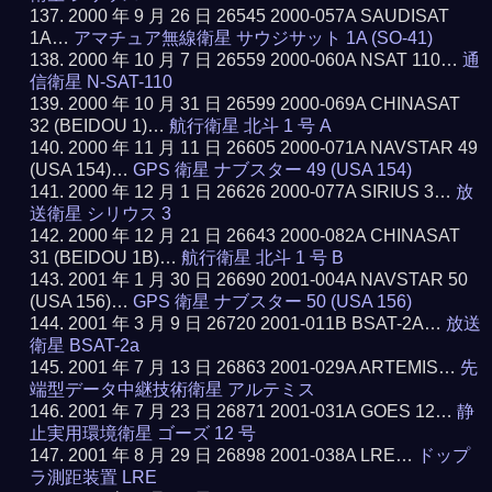
2000 年 9 月 26 日 26545 2000-057A SAUDISAT
1A…
アマチュア無線衛星 サウジサット 1A (SO-41)
2000 年 10 月 7 日 26559 2000-060A NSAT 110…
通
信衛星 N-SAT-110
2000 年 10 月 31 日 26599 2000-069A CHINASAT
32 (BEIDOU 1)…
航行衛星 北斗 1 号 A
2000 年 11 月 11 日 26605 2000-071A NAVSTAR 49
(USA 154)…
GPS 衛星 ナブスター 49 (USA 154)
2000 年 12 月 1 日 26626 2000-077A SIRIUS 3…
放
送衛星 シリウス 3
2000 年 12 月 21 日 26643 2000-082A CHINASAT
31 (BEIDOU 1B)…
航行衛星 北斗 1 号 B
2001 年 1 月 30 日 26690 2001-004A NAVSTAR 50
(USA 156)…
GPS 衛星 ナブスター 50 (USA 156)
2001 年 3 月 9 日 26720 2001-011B BSAT-2A…
放送
衛星 BSAT-2a
2001 年 7 月 13 日 26863 2001-029A ARTEMIS…
先
端型データ中継技術衛星 アルテミス
2001 年 7 月 23 日 26871 2001-031A GOES 12…
静
止実用環境衛星 ゴーズ 12 号
2001 年 8 月 29 日 26898 2001-038A LRE…
ドップ
ラ測距装置 LRE