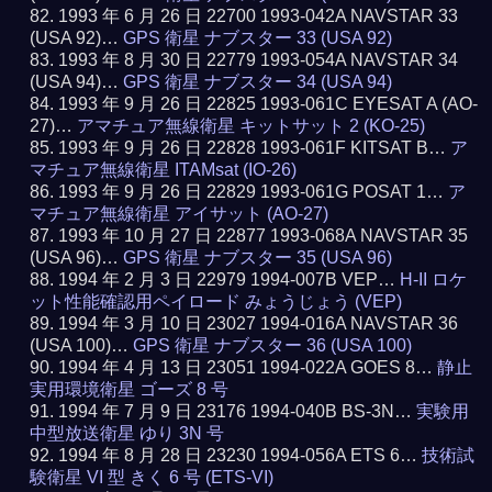
1993 年 6 月 26 日 22700 1993-042A NAVSTAR 33
(USA 92)…
GPS 衛星 ナブスター 33 (USA 92)
1993 年 8 月 30 日 22779 1993-054A NAVSTAR 34
(USA 94)…
GPS 衛星 ナブスター 34 (USA 94)
1993 年 9 月 26 日 22825 1993-061C EYESAT A (AO-
27)…
アマチュア無線衛星 キットサット 2 (KO-25)
1993 年 9 月 26 日 22828 1993-061F KITSAT B…
ア
マチュア無線衛星 ITAMsat (IO-26)
1993 年 9 月 26 日 22829 1993-061G POSAT 1…
ア
マチュア無線衛星 アイサット (AO-27)
1993 年 10 月 27 日 22877 1993-068A NAVSTAR 35
(USA 96)…
GPS 衛星 ナブスター 35 (USA 96)
1994 年 2 月 3 日 22979 1994-007B VEP…
H-II ロケ
ット性能確認用ペイロード みょうじょう (VEP)
1994 年 3 月 10 日 23027 1994-016A NAVSTAR 36
(USA 100)…
GPS 衛星 ナブスター 36 (USA 100)
1994 年 4 月 13 日 23051 1994-022A GOES 8…
静止
実用環境衛星 ゴーズ 8 号
1994 年 7 月 9 日 23176 1994-040B BS-3N…
実験用
中型放送衛星 ゆり 3N 号
1994 年 8 月 28 日 23230 1994-056A ETS 6…
技術試
験衛星 VI 型 きく 6 号 (ETS-VI)