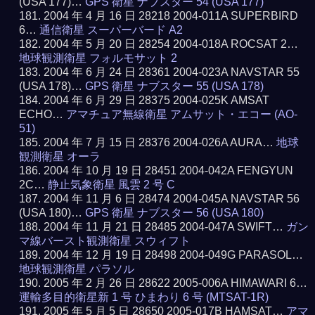
(USA 177)…
GPS 衛星 ナブスター 54 (USA 177)
2004 年 4 月 16 日 28218 2004-011A SUPERBIRD
6…
通信衛星 スーパーバード A2
2004 年 5 月 20 日 28254 2004-018A ROCSAT 2…
地球観測衛星 フォルモサット 2
2004 年 6 月 24 日 28361 2004-023A NAVSTAR 55
(USA 178)…
GPS 衛星 ナブスター 55 (USA 178)
2004 年 6 月 29 日 28375 2004-025K AMSAT
ECHO…
アマチュア無線衛星 アムサット・エコー (AO-
51)
2004 年 7 月 15 日 28376 2004-026A AURA…
地球
観測衛星 オーラ
2004 年 10 月 19 日 28451 2004-042A FENGYUN
2C…
静止気象衛星 風雲 2 号 C
2004 年 11 月 6 日 28474 2004-045A NAVSTAR 56
(USA 180)…
GPS 衛星 ナブスター 56 (USA 180)
2004 年 11 月 21 日 28485 2004-047A SWIFT…
ガン
マ線バースト観測衛星 スウィフト
2004 年 12 月 19 日 28498 2004-049G PARASOL…
地球観測衛星 パラソル
2005 年 2 月 26 日 28622 2005-006A HIMAWARI 6…
運輸多目的衛星新 1 号 ひまわり 6 号 (MTSAT-1R)
2005 年 5 月 5 日 28650 2005-017B HAMSAT…
アマ