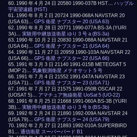
1990 年 4 月 24 日 20580 1990-037B HST…
ハッブル
宇宙望遠鏡 (HST)
1990 年 8 月 2 日 20724 1990-068A NAVSTAR 20
(USA 63)…
GPS 衛星 ナブスター 20 (USA 63)
1990 年 8 月 28 日 20771 1990-077A BS-3A (YURI
3A)…
実験用中継放送衛星 ゆり 3 号 a (BS-3a)
1990 年 10 月 2 日 20830 1990-088A NAVSTAR 21
(USA 64)…
GPS 衛星 ナブスター 21 (USA 64)
1990 年 11 月 27 日 20959 1990-103A NAVSTAR 22
(USA 66)…
GPS 衛星 ナブスター 22 (USA 66)
1991 年 3 月 3 日 21140 1991-015B METEOSAT 5
(MOP 2)…
気象観測衛星 メテオサット 5 号
1991 年 7 月 4 日 21552 1991-047A NAVSTAR 23
(USA 71)…
GPS 衛星 ナブスター 23 (USA 71)
1991 年 7 月 17 日 21575 1991-050B OSCAR 22
(UOSAT 5)…
アマチュア無線衛星 UoSat 5 (UO-22)
1991 年 8 月 25 日 21668 1991-060A BS-3B (YURI
3B)…
実験用中継放送衛星 ゆり 3 号 b (BS-3b)
1992 年 2 月 24 日 21890 1992-009A NAVSTAR 24
(USA 79)…
GPS 衛星 ナブスター 24 (USA 79)
1992 年 2 月 27 日 21893 1992-010A SUPERBIRD
B1…
通信衛星 スーパーバード B1