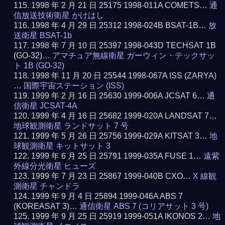
1998 年 2 月 21 日 25175 1998-011A COMETS…
通
信放送技術衛星 かけはし
1998 年 4 月 29 日 25312 1998-024B BSAT-1B…
放
送衛星 BSAT-1b
1998 年 7 月 10 日 25397 1998-043D TECHSAT 1B
(GO-32)…
アマチュア無線衛星 ガーウィン・テックサッ
ト 1B (GO-32)
1998 年 11 月 20 日 25544 1998-067A ISS (ZARYA)
…
国際宇宙ステーション (ISS)
1999 年 2 月 16 日 25630 1999-006A JCSAT 6…
通
信衛星 JCSAT-4A
1999 年 4 月 16 日 25682 1999-020A LANDSAT 7…
地球観測衛星 ランドサット 7 号
1999 年 5 月 26 日 25756 1999-029A KITSAT 3…
地
球観測衛星 キットサット 3
1999 年 6 月 25 日 25791 1999-035A FUSE 1…
遠紫
外線分光衛星 ヒューズ
1999 年 7 月 23 日 25867 1999-040B CXO…
X 線観
測衛星 チャンドラ
1999 年 9 月 4 日 25894 1999-046A ABS 7
(KOREASAT 3)…
通信衛星 ABS 7 (コリアサット 3 号)
1999 年 9 月 25 日 25919 1999-051A IKONOS 2…
地