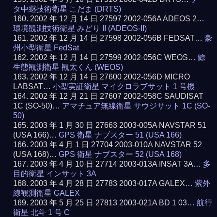
タ中継技術衛星 こだま (DRTS)
2002 年 12 月 14 日 27597 2002-056A ADEOS 2…
環境観測技術衛星 みどり II (ADEOS-II)
2002 年 12 月 14 日 27598 2002-056B FEDSAT…
豪
州小型衛星 FedSat
2002 年 12 月 14 日 27599 2002-056C WEOS…
鯨
生態観測衛星 観太くん (WEOS)
2002 年 12 月 14 日 27600 2002-056D MICRO
LABSAT…
小型実証衛星 マイクロラブサット 1 号機
2002 年 12 月 21 日 27607 2002-058C SAUDISAT
1C (SO-50)…
アマチュア無線衛星 サウジサット 1C (SO-
50)
2003 年 1 月 30 日 27663 2003-005A NAVSTAR 51
(USA 166)…
GPS 衛星 ナブスター 51 (USA 166)
2003 年 4 月 1 日 27704 2003-010A NAVSTAR 52
(USA 168)…
GPS 衛星 ナブスター 52 (USA 168)
2003 年 4 月 10 日 27714 2003-013A INSAT 3A…
多
目的衛星 インサット 3A
2003 年 4 月 28 日 27783 2003-017A GALEX…
紫外
線観測衛星 GALEX
2003 年 5 月 25 日 27813 2003-021A BD 1 03…
航行
衛星 北斗 1 号 C