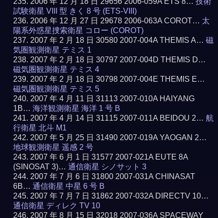
2006 年 12 月 18 日 29656 2006-059A ETS 8…
技術
試験衛星 VIII 型 きく 8 号 (ETS-VIII)
2006 年 12 月 27 日 29678 2006-063A COROT…
太
陽系外惑星捜索衛星 コロー (COROT)
2007 年 2 月 18 日 30580 2007-004A THEMIS A…
磁
気圏観測衛星 テミス 1
2007 年 2 月 18 日 30797 2007-004D THEMIS D…
磁気圏観測衛星 テミス 4
2007 年 2 月 18 日 30798 2007-004E THEMIS E…
磁気圏観測衛星 テミス 5
2007 年 4 月 11 日 31113 2007-010A HAIYANG
1B…
海洋観測衛星 海洋 1 号 B
2007 年 4 月 14 日 31115 2007-011A BEIDOU 2…
航
行衛星 北斗 M1
2007 年 5 月 25 日 31490 2007-019A YAOGAN 2…
地球観測衛星 遥感 2 号
2007 年 6 月 1 日 31577 2007-021A EUTE 8A
(SINOSAT 3)…
通信衛星 シノサット 3
2007 年 7 月 6 日 31800 2007-031A CHINASAT
6B…
通信衛星 中星 6 号 B
2007 年 7 月 7 日 31862 2007-032A DIRECTV 10…
通信衛星 ディレク TV 10
2007 年 8 月 15 日 32018 2007-036A SPACEWAY