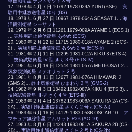
球観測衛星 ランドサット 3 号
1978 年 4 月 7 日 10792 1978-039A YURI (BSE)…
実
験用中継放送衛星 ゆり (BS)
1978 年 6 月 27 日 10967 1978-064A SEASAT 1…
海
洋観測衛星 シーサット
1979 年 2 月 6 日 11261 1979-009A AYAME 1 (ECS 1)
…
実験用静止通信衛星 あやめ (ECS)
1980 年 2 月 22 日 11715 1980-018A AYAME 2 (ECS-
2)…
実験用静止通信衛星 あやめ 2 号 (ECS-b)
1981 年 2 月 11 日 12295 1981-012A KIKU 3 (ETS 4)
…
技術試験衛星 IV 型 きく 3 号 (ETS-IV)
1981 年 6 月 19 日 12544 1981-057A METEOSAT 2…
気象観測衛星 メテオサット 2 号
1981 年 8 月 11 日 12677 1981-076A HIMAWARI 2
(GMS 2)…
静止気象衛星 ひまわり 2 号 (GMS-2)
1982 年 9 月 3 日 13492 1982-087A KIKU 4 (ETS 3)…
技術試験衛星 III 型 きく 4 号 (ETS-III)
1983 年 2 月 4 日 13782 1983-006A SAKURA 2A (CS-
2A)…
実験用静止通信衛星 さくら 2 号 a (CS-2a)
1983 年 6 月 16 日 14129 1983-058B OSCAR 10…
ア
マチュア無線衛星 アムサット P3B (AO-10)
1983 年 8 月 6 日 14248 1983-081A SAKURA 2B (CS-
2B)…
実験用静止通信衛星 さくら 2 号 b (CS-2b)