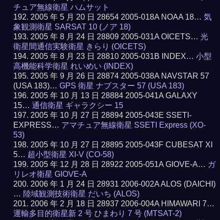
チュア無線衛星 ハムサット
2005 年 5 月 20 日 28654 2005-018A NOAA 18…
気
象観測衛星 SARSAT 10 (ノア 18)
2005 年 8 月 24 日 28809 2005-031A OICETS…
光
衛星間通信実験衛星 きらり (OICETS)
2005 年 8 月 23 日 28810 2005-031B INDEX…
小型
高機能科学衛星 れいめい (INDEX)
2005 年 9 月 26 日 28874 2005-038A NAVSTAR 57
(USA 183)…
GPS 衛星 ナブスター 57 (USA 183)
2005 年 10 月 13 日 28884 2005-041A GALAXY
15…
通信衛星 ギャラクシー 15
2005 年 10 月 27 日 28894 2005-043E SSETI-
EXPRESS…
アマチュア無線衛星 SSETI Express (XO-
53)
2005 年 10 月 27 日 28895 2005-043F CUBESAT XI
5…
超小型衛星 XI-V (CO-58)
2005 年 12 月 28 日 28922 2005-051A GIOVE-A…
ガ
リレオ衛星 GIOVE-A
2006 年 1 月 24 日 28931 2006-002A ALOS (DAICHI)
…
陸域観測技術衛星 だいち (ALOS)
2006 年 2 月 18 日 28937 2006-004A HIMAWARI 7…
運輸多目的衛星新 2 号 ひまわり 7 号 (MTSAT-2)