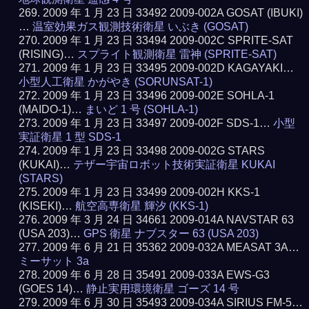
2009 年 1 月 23 日 33492 2009-002A GOSAT (IBUKI)
…
温室効果ガス観測技術衛星 いぶき (GOSAT)
2009 年 1 月 23 日 33494 2009-002C SPRITE-SAT
(RISING)…
スプライト観測衛星 雷神 (SPRITE-SAT)
2009 年 1 月 23 日 33495 2009-002D KAGAYAKI…
小型人工衛星 かがやき (SORUNSAT-1)
2009 年 1 月 23 日 33496 2009-002E SOHLA-1
(MAIDO-1)…
まいど 1 号 (SOHLA-1)
2009 年 1 月 23 日 33497 2009-002F SDS-1…
小型
実証衛星 1 型 SDS-1
2009 年 1 月 23 日 33498 2009-002G STARS
(KUKAI)…
テザー宇宙ロボット技術実証衛星 KUKAI
(STARS)
2009 年 1 月 23 日 33499 2009-002H KKS-1
(KISEKI)…
航空高専衛星 輝汐 (KKS-1)
2009 年 3 月 24 日 34661 2009-014A NAVSTAR 63
(USA 203)…
GPS 衛星 ナブスター 63 (USA 203)
2009 年 6 月 21 日 35362 2009-032A MEASAT 3A…
ミーサット 3a
2009 年 6 月 28 日 35491 2009-033A EWS-G3
(GOES 14)…
静止実用環境衛星 ゴーズ 14 号
2009 年 6 月 30 日 35493 2009-034A SIRIUS FM-5…