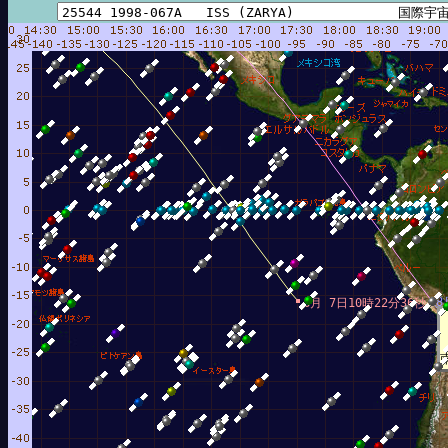
8
8月 7日10時22分36秒