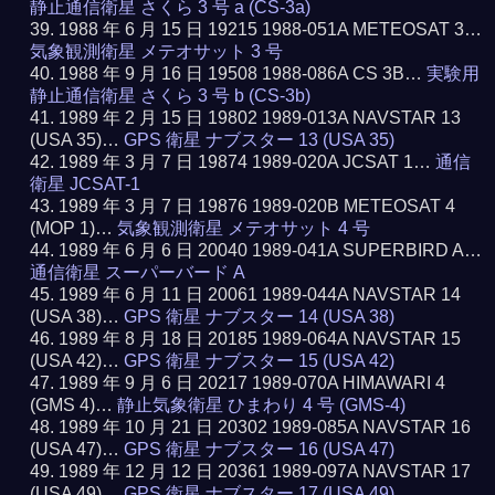
静止通信衛星 さくら 3 号 a (CS-3a)
1988 年 6 月 15 日 19215 1988-051A METEOSAT 3…
気象観測衛星 メテオサット 3 号
1988 年 9 月 16 日 19508 1988-086A CS 3B…
実験用
静止通信衛星 さくら 3 号 b (CS-3b)
1989 年 2 月 15 日 19802 1989-013A NAVSTAR 13
(USA 35)…
GPS 衛星 ナブスター 13 (USA 35)
1989 年 3 月 7 日 19874 1989-020A JCSAT 1…
通信
衛星 JCSAT-1
1989 年 3 月 7 日 19876 1989-020B METEOSAT 4
(MOP 1)…
気象観測衛星 メテオサット 4 号
1989 年 6 月 6 日 20040 1989-041A SUPERBIRD A…
通信衛星 スーパーバード A
1989 年 6 月 11 日 20061 1989-044A NAVSTAR 14
(USA 38)…
GPS 衛星 ナブスター 14 (USA 38)
1989 年 8 月 18 日 20185 1989-064A NAVSTAR 15
(USA 42)…
GPS 衛星 ナブスター 15 (USA 42)
1989 年 9 月 6 日 20217 1989-070A HIMAWARI 4
(GMS 4)…
静止気象衛星 ひまわり 4 号 (GMS-4)
1989 年 10 月 21 日 20302 1989-085A NAVSTAR 16
(USA 47)…
GPS 衛星 ナブスター 16 (USA 47)
1989 年 12 月 12 日 20361 1989-097A NAVSTAR 17
(USA 49)…
GPS 衛星 ナブスター 17 (USA 49)