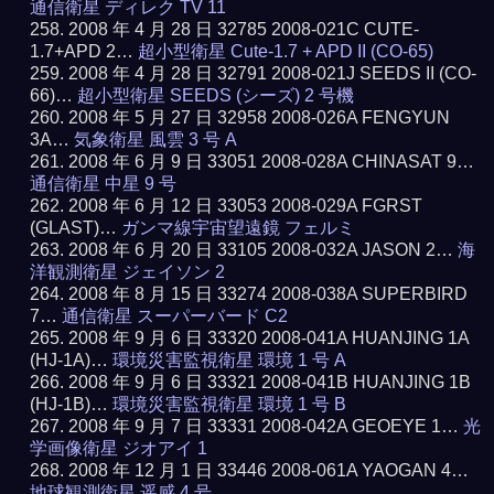
通信衛星 ディレク TV 11
2008 年 4 月 28 日 32785 2008-021C CUTE-
1.7+APD 2…
超小型衛星 Cute-1.7 + APD II (CO-65)
2008 年 4 月 28 日 32791 2008-021J SEEDS II (CO-
66)…
超小型衛星 SEEDS (シーズ) 2 号機
2008 年 5 月 27 日 32958 2008-026A FENGYUN
3A…
気象衛星 風雲 3 号 A
2008 年 6 月 9 日 33051 2008-028A CHINASAT 9…
通信衛星 中星 9 号
2008 年 6 月 12 日 33053 2008-029A FGRST
(GLAST)…
ガンマ線宇宙望遠鏡 フェルミ
2008 年 6 月 20 日 33105 2008-032A JASON 2…
海
洋観測衛星 ジェイソン 2
2008 年 8 月 15 日 33274 2008-038A SUPERBIRD
7…
通信衛星 スーパーバード C2
2008 年 9 月 6 日 33320 2008-041A HUANJING 1A
(HJ-1A)…
環境災害監視衛星 環境 1 号 A
2008 年 9 月 6 日 33321 2008-041B HUANJING 1B
(HJ-1B)…
環境災害監視衛星 環境 1 号 B
2008 年 9 月 7 日 33331 2008-042A GEOEYE 1…
光
学画像衛星 ジオアイ 1
2008 年 12 月 1 日 33446 2008-061A YAOGAN 4…
地球観測衛星 遥感 4 号