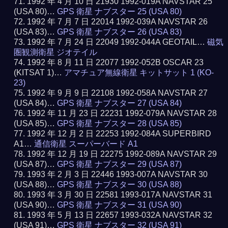
1992 年 4 月 10 日 21930 1992-019A NAVSTAR 25
(USA 80)…
GPS 衛星 ナブスター 25 (USA 80)
1992 年 7 月 7 日 22014 1992-039A NAVSTAR 26
(USA 83)…
GPS 衛星 ナブスター 26 (USA 83)
1992 年 7 月 24 日 22049 1992-044A GEOTAIL…
磁気
圏観測衛星 ジオテイル
1992 年 8 月 11 日 22077 1992-052B OSCAR 23
(KITSAT 1)…
アマチュア無線衛星 キットサット 1 (KO-
23)
1992 年 9 月 9 日 22108 1992-058A NAVSTAR 27
(USA 84)…
GPS 衛星 ナブスター 27 (USA 84)
1992 年 11 月 23 日 22231 1992-079A NAVSTAR 28
(USA 85)…
GPS 衛星 ナブスター 28 (USA 85)
1992 年 12 月 2 日 22253 1992-084A SUPERBIRD
A1…
通信衛星 スーパーバード A1
1992 年 12 月 19 日 22275 1992-089A NAVSTAR 29
(USA 87)…
GPS 衛星 ナブスター 29 (USA 87)
1993 年 2 月 3 日 22446 1993-007A NAVSTAR 30
(USA 88)…
GPS 衛星 ナブスター 30 (USA 88)
1993 年 3 月 30 日 22581 1993-017A NAVSTAR 31
(USA 90)…
GPS 衛星 ナブスター 31 (USA 90)
1993 年 5 月 13 日 22657 1993-032A NAVSTAR 32
(USA 91)…
GPS 衛星 ナブスター 32 (USA 91)