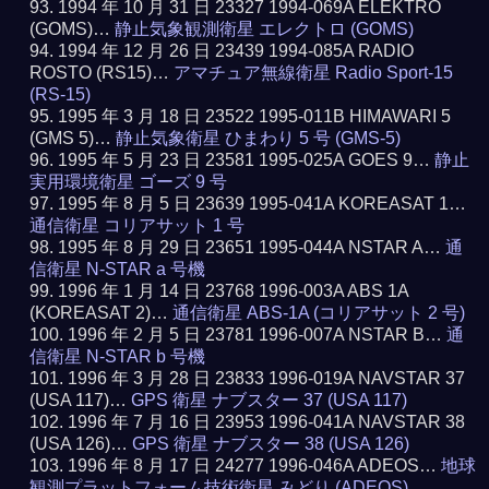
1994 年 10 月 31 日 23327 1994-069A ELEKTRO
(GOMS)…
静止気象観測衛星 エレクトロ (GOMS)
1994 年 12 月 26 日 23439 1994-085A RADIO
ROSTO (RS15)…
アマチュア無線衛星 Radio Sport-15
(RS-15)
1995 年 3 月 18 日 23522 1995-011B HIMAWARI 5
(GMS 5)…
静止気象衛星 ひまわり 5 号 (GMS-5)
1995 年 5 月 23 日 23581 1995-025A GOES 9…
静止
実用環境衛星 ゴーズ 9 号
1995 年 8 月 5 日 23639 1995-041A KOREASAT 1…
通信衛星 コリアサット 1 号
1995 年 8 月 29 日 23651 1995-044A NSTAR A…
通
信衛星 N-STAR a 号機
1996 年 1 月 14 日 23768 1996-003A ABS 1A
(KOREASAT 2)…
通信衛星 ABS-1A (コリアサット 2 号)
1996 年 2 月 5 日 23781 1996-007A NSTAR B…
通
信衛星 N-STAR b 号機
1996 年 3 月 28 日 23833 1996-019A NAVSTAR 37
(USA 117)…
GPS 衛星 ナブスター 37 (USA 117)
1996 年 7 月 16 日 23953 1996-041A NAVSTAR 38
(USA 126)…
GPS 衛星 ナブスター 38 (USA 126)
1996 年 8 月 17 日 24277 1996-046A ADEOS…
地球
観測プラットフォーム技術衛星 みどり (ADEOS)