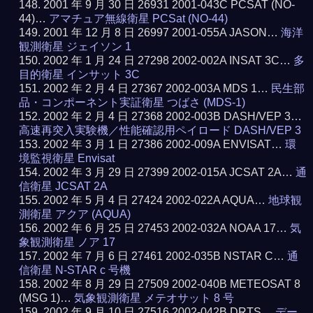
2001 年 9 月 30 日 26931 2001-043C PCSAT (NO-
44)…
アマチュア無線衛星 PCSat (NO-44)
2001 年 12 月 8 日 26997 2001-055A JASON…
海洋
観測衛星 ジェイソン 1
2002 年 1 月 24 日 27298 2002-002A INSAT 3C…
多
目的衛星 インサット 3C
2002 年 2 月 4 日 27367 2002-003A MDS 1…
民生部
品・コンポーネント実証衛星 つばさ (MDS-1)
2002 年 2 月 4 日 27368 2002-003B DASH/VEP 3…
高速再突入実験機／性能確認用ペイロード DASH/VEP 3
2002 年 3 月 1 日 27386 2002-009A ENVISAT…
環
境監視衛星 Envisat
2002 年 3 月 29 日 27399 2002-015A JCSAT 2A…
通
信衛星 JCSAT 2A
2002 年 5 月 4 日 27424 2002-022A AQUA…
地球観
測衛星 アクア (AQUA)
2002 年 6 月 25 日 27453 2002-032A NOAA 17…
気
象観測衛星 ノア 17
2002 年 7 月 6 日 27461 2002-035B NSTAR C…
通
信衛星 N-STAR c 号機
2002 年 8 月 29 日 27509 2002-040B METEOSAT 8
(MSG 1)…
気象観測衛星 メテオサット 8 号
2002 年 9 月 10 日 27516 2002-042B DRTS…
デー