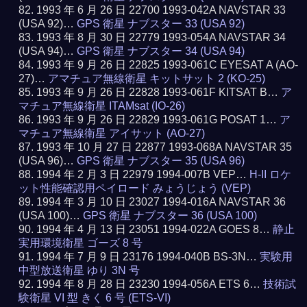
1993 年 6 月 26 日 22700 1993-042A NAVSTAR 33
(USA 92)…
GPS 衛星 ナブスター 33 (USA 92)
1993 年 8 月 30 日 22779 1993-054A NAVSTAR 34
(USA 94)…
GPS 衛星 ナブスター 34 (USA 94)
1993 年 9 月 26 日 22825 1993-061C EYESAT A (AO-
27)…
アマチュア無線衛星 キットサット 2 (KO-25)
1993 年 9 月 26 日 22828 1993-061F KITSAT B…
ア
マチュア無線衛星 ITAMsat (IO-26)
1993 年 9 月 26 日 22829 1993-061G POSAT 1…
ア
マチュア無線衛星 アイサット (AO-27)
1993 年 10 月 27 日 22877 1993-068A NAVSTAR 35
(USA 96)…
GPS 衛星 ナブスター 35 (USA 96)
1994 年 2 月 3 日 22979 1994-007B VEP…
H-II ロケ
ット性能確認用ペイロード みょうじょう (VEP)
1994 年 3 月 10 日 23027 1994-016A NAVSTAR 36
(USA 100)…
GPS 衛星 ナブスター 36 (USA 100)
1994 年 4 月 13 日 23051 1994-022A GOES 8…
静止
実用環境衛星 ゴーズ 8 号
1994 年 7 月 9 日 23176 1994-040B BS-3N…
実験用
中型放送衛星 ゆり 3N 号
1994 年 8 月 28 日 23230 1994-056A ETS 6…
技術試
験衛星 VI 型 きく 6 号 (ETS-VI)