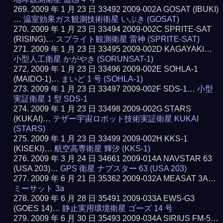
2009 年 1 月 23 日 33492 2009-002A GOSAT (IBUKI)
…
温室効果ガス観測技術衛星 いぶき (GOSAT)
2009 年 1 月 23 日 33494 2009-002C SPRITE-SAT
(RISING)…
スプライト観測衛星 雷神 (SPRITE-SAT)
2009 年 1 月 23 日 33495 2009-002D KAGAYAKI…
小型人工衛星 かがやき (SORUNSAT-1)
2009 年 1 月 23 日 33496 2009-002E SOHLA-1
(MAIDO-1)…
まいど 1 号 (SOHLA-1)
2009 年 1 月 23 日 33497 2009-002F SDS-1…
小型
実証衛星 1 型 SDS-1
2009 年 1 月 23 日 33498 2009-002G STARS
(KUKAI)…
テザー宇宙ロボット技術実証衛星 KUKAI
(STARS)
2009 年 1 月 23 日 33499 2009-002H KKS-1
(KISEKI)…
航空高専衛星 輝汐 (KKS-1)
2009 年 3 月 24 日 34661 2009-014A NAVSTAR 63
(USA 203)…
GPS 衛星 ナブスター 63 (USA 203)
2009 年 6 月 21 日 35362 2009-032A MEASAT 3A…
ミーサット 3a
2009 年 6 月 28 日 35491 2009-033A EWS-G3
(GOES 14)…
静止実用環境衛星 ゴーズ 14 号
2009 年 6 月 30 日 35493 2009-034A SIRIUS FM-5…