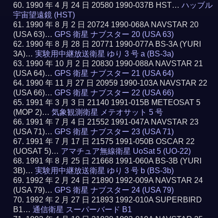
1990 年 4 月 24 日 20580 1990-037B HST…
ハッブル
宇宙望遠鏡 (HST)
1990 年 8 月 2 日 20724 1990-068A NAVSTAR 20
(USA 63)…
GPS 衛星 ナブスター 20 (USA 63)
1990 年 8 月 28 日 20771 1990-077A BS-3A (YURI
3A)…
実験用中継放送衛星 ゆり 3 号 a (BS-3a)
1990 年 10 月 2 日 20830 1990-088A NAVSTAR 21
(USA 64)…
GPS 衛星 ナブスター 21 (USA 64)
1990 年 11 月 27 日 20959 1990-103A NAVSTAR 22
(USA 66)…
GPS 衛星 ナブスター 22 (USA 66)
1991 年 3 月 3 日 21140 1991-015B METEOSAT 5
(MOP 2)…
気象観測衛星 メテオサット 5 号
1991 年 7 月 4 日 21552 1991-047A NAVSTAR 23
(USA 71)…
GPS 衛星 ナブスター 23 (USA 71)
1991 年 7 月 17 日 21575 1991-050B OSCAR 22
(UOSAT 5)…
アマチュア無線衛星 UoSat 5 (UO-22)
1991 年 8 月 25 日 21668 1991-060A BS-3B (YURI
3B)…
実験用中継放送衛星 ゆり 3 号 b (BS-3b)
1992 年 2 月 24 日 21890 1992-009A NAVSTAR 24
(USA 79)…
GPS 衛星 ナブスター 24 (USA 79)
1992 年 2 月 27 日 21893 1992-010A SUPERBIRD
B1…
通信衛星 スーパーバード B1