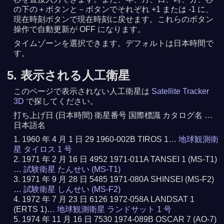
の下の＋ボタンと－ボタンでそれぞれ +1 または -1 に、
現在時刻ボタンで現在時刻に戻せます。これらのボタン
操作で自動更新が OFF になります。
タイムゾーンを選択できます。デフォルトは日本時間で
す。
5. 表示される人工衛星
このページで表示されない人工衛星は
Satellite Tracker
3D
で探してください。
打ち上げ日 (日本時間) 衛星番号 国際標識 カタログ名 …
日本語名
1960 年 4 月 1 日 29 1960-002B TIROS 1…
地球観測衛
星 タイロス 1 号
1971 年 2 月 16 日 4952 1971-011A TANSEI 1 (MS-T1)
…
試験衛星 たんせい (MS-T1)
1971 年 9 月 28 日 5485 1971-080A SHINSEI (MS-F2)
…
試験衛星 しんせい (MS-F2)
1972 年 7 月 23 日 6126 1972-058A LANDSAT 1
(ERTS 1)…
地球観測衛星 ランドサット 1 号
1974 年 11 月 16 日 7530 1974-089B OSCAR 7 (AO-7)