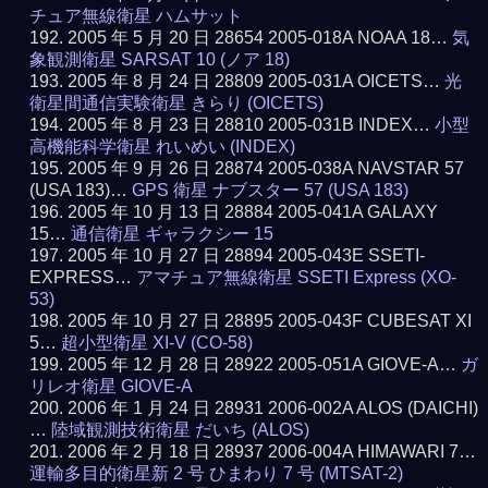
チュア無線衛星 ハムサット
2005 年 5 月 20 日 28654 2005-018A NOAA 18…
気
象観測衛星 SARSAT 10 (ノア 18)
2005 年 8 月 24 日 28809 2005-031A OICETS…
光
衛星間通信実験衛星 きらり (OICETS)
2005 年 8 月 23 日 28810 2005-031B INDEX…
小型
高機能科学衛星 れいめい (INDEX)
2005 年 9 月 26 日 28874 2005-038A NAVSTAR 57
(USA 183)…
GPS 衛星 ナブスター 57 (USA 183)
2005 年 10 月 13 日 28884 2005-041A GALAXY
15…
通信衛星 ギャラクシー 15
2005 年 10 月 27 日 28894 2005-043E SSETI-
EXPRESS…
アマチュア無線衛星 SSETI Express (XO-
53)
2005 年 10 月 27 日 28895 2005-043F CUBESAT XI
5…
超小型衛星 XI-V (CO-58)
2005 年 12 月 28 日 28922 2005-051A GIOVE-A…
ガ
リレオ衛星 GIOVE-A
2006 年 1 月 24 日 28931 2006-002A ALOS (DAICHI)
…
陸域観測技術衛星 だいち (ALOS)
2006 年 2 月 18 日 28937 2006-004A HIMAWARI 7…
運輸多目的衛星新 2 号 ひまわり 7 号 (MTSAT-2)