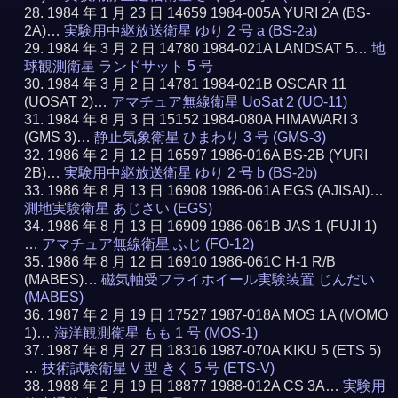
1984 年 1 月 23 日 14659 1984-005A YURI 2A (BS-
2A)…
実験用中継放送衛星 ゆり 2 号 a (BS-2a)
1984 年 3 月 2 日 14780 1984-021A LANDSAT 5…
地
球観測衛星 ランドサット 5 号
1984 年 3 月 2 日 14781 1984-021B OSCAR 11
(UOSAT 2)…
アマチュア無線衛星 UoSat 2 (UO-11)
1984 年 8 月 3 日 15152 1984-080A HIMAWARI 3
(GMS 3)…
静止気象衛星 ひまわり 3 号 (GMS-3)
1986 年 2 月 12 日 16597 1986-016A BS-2B (YURI
2B)…
実験用中継放送衛星 ゆり 2 号 b (BS-2b)
1986 年 8 月 13 日 16908 1986-061A EGS (AJISAI)…
測地実験衛星 あじさい (EGS)
1986 年 8 月 13 日 16909 1986-061B JAS 1 (FUJI 1)
…
アマチュア無線衛星 ふじ (FO-12)
1986 年 8 月 12 日 16910 1986-061C H-1 R/B
(MABES)…
磁気軸受フライホイール実験装置 じんだい
(MABES)
1987 年 2 月 19 日 17527 1987-018A MOS 1A (MOMO
1)…
海洋観測衛星 もも 1 号 (MOS-1)
1987 年 8 月 27 日 18316 1987-070A KIKU 5 (ETS 5)
…
技術試験衛星 V 型 きく 5 号 (ETS-V)
1988 年 2 月 19 日 18877 1988-012A CS 3A…
実験用