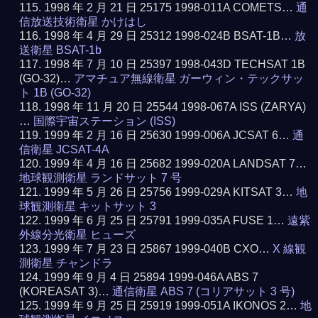
1998 年 2 月 21 日 25175 1998-011A COMETS…
通
信放送技術衛星 かけはし
1998 年 4 月 29 日 25312 1998-024B BSAT-1B…
放
送衛星 BSAT-1b
1998 年 7 月 10 日 25397 1998-043D TECHSAT 1B
(GO-32)…
アマチュア無線衛星 ガーウィン・テックサッ
ト 1B (GO-32)
1998 年 11 月 20 日 25544 1998-067A ISS (ZARYA)
…
国際宇宙ステーション (ISS)
1999 年 2 月 16 日 25630 1999-006A JCSAT 6…
通
信衛星 JCSAT-4A
1999 年 4 月 16 日 25682 1999-020A LANDSAT 7…
地球観測衛星 ランドサット 7 号
1999 年 5 月 26 日 25756 1999-029A KITSAT 3…
地
球観測衛星 キットサット 3
1999 年 6 月 25 日 25791 1999-035A FUSE 1…
遠紫
外線分光衛星 ヒューズ
1999 年 7 月 23 日 25867 1999-040B CXO…
X 線観
測衛星 チャンドラ
1999 年 9 月 4 日 25894 1999-046A ABS 7
(KOREASAT 3)…
通信衛星 ABS 7 (コリアサット 3 号)
1999 年 9 月 25 日 25919 1999-051A IKONOS 2…
地