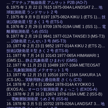
…
アマチュア無線衛星 アムサット P2B (AO-7)
1975 年 1 月 22 日 7615 1975-004A LANDSAT 2…
地
球観測衛星 ランドサット 2 号
1975 年 9 月 9 日 8197 1975-082A KIKU 1 (ETS 1)…
技
術試験衛星 I 型 きく 1 号 (ETS-I)
1976 年 2 月 29 日 8709 1976-019A UME 1 (ISS 1)…
電
離層観測衛星 うめ (ISS)
1977 年 2 月 19 日 9841 1977-012A TANSEI 3 (MS-T3)
…
試験衛星 たんせい 3 号 (MS-T3)
1977 年 2 月 23 日 9852 1977-014A KIKU 2 (ETS 2)…
技術試験衛星 II 型 きく 2 号 (ETS-II)
1977 年 7 月 14 日 10143 1977-065A HIMAWARI 1
(GMS 1)…
静止気象衛星 ひまわり (GMS)
1977 年 11 月 23 日 10489 1977-108A METEOSAT
1…
気象観測衛星 メテオサット 1 号
1977 年 12 月 15 日 10516 1977-118A SAKURA 1A
(CS-1A)…
実験用静止通信衛星 さくら (CS)
1978 年 2 月 4 日 10664 1978-014A KYOKKO 1
(EXOS A)…
オーロラ観測衛星 きょっこう (EXOS-A)
1978 年 2 月 16 日 10674 1978-018A UME 2 (ISS-B)
…
電離層観測衛星 うめ 2 号 (ISS-b)
1978 年 3 月 5 日 10702 1978-026A LANDSAT 3…
地