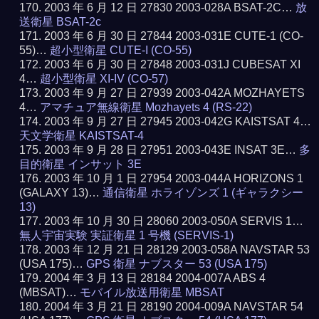
2003 年 6 月 12 日 27830 2003-028A BSAT-2C…
放
送衛星 BSAT-2c
2003 年 6 月 30 日 27844 2003-031E CUTE-1 (CO-
55)…
超小型衛星 CUTE-I (CO-55)
2003 年 6 月 30 日 27848 2003-031J CUBESAT XI
4…
超小型衛星 XI-IV (CO-57)
2003 年 9 月 27 日 27939 2003-042A MOZHAYETS
4…
アマチュア無線衛星 Mozhayets 4 (RS-22)
2003 年 9 月 27 日 27945 2003-042G KAISTSAT 4…
天文学衛星 KAISTSAT-4
2003 年 9 月 28 日 27951 2003-043E INSAT 3E…
多
目的衛星 インサット 3E
2003 年 10 月 1 日 27954 2003-044A HORIZONS 1
(GALAXY 13)…
通信衛星 ホライゾンズ 1 (ギャラクシー
13)
2003 年 10 月 30 日 28060 2003-050A SERVIS 1…
無人宇宙実験 実証衛星 1 号機 (SERVIS-1)
2003 年 12 月 21 日 28129 2003-058A NAVSTAR 53
(USA 175)…
GPS 衛星 ナブスター 53 (USA 175)
2004 年 3 月 13 日 28184 2004-007A ABS 4
(MBSAT)…
モバイル放送用衛星 MBSAT
2004 年 3 月 21 日 28190 2004-009A NAVSTAR 54