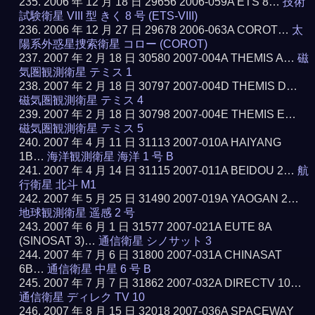
2006 年 12 月 18 日 29656 2006-059A ETS 8…
技術
試験衛星 VIII 型 きく 8 号 (ETS-VIII)
2006 年 12 月 27 日 29678 2006-063A COROT…
太
陽系外惑星捜索衛星 コロー (COROT)
2007 年 2 月 18 日 30580 2007-004A THEMIS A…
磁
気圏観測衛星 テミス 1
2007 年 2 月 18 日 30797 2007-004D THEMIS D…
磁気圏観測衛星 テミス 4
2007 年 2 月 18 日 30798 2007-004E THEMIS E…
磁気圏観測衛星 テミス 5
2007 年 4 月 11 日 31113 2007-010A HAIYANG
1B…
海洋観測衛星 海洋 1 号 B
2007 年 4 月 14 日 31115 2007-011A BEIDOU 2…
航
行衛星 北斗 M1
2007 年 5 月 25 日 31490 2007-019A YAOGAN 2…
地球観測衛星 遥感 2 号
2007 年 6 月 1 日 31577 2007-021A EUTE 8A
(SINOSAT 3)…
通信衛星 シノサット 3
2007 年 7 月 6 日 31800 2007-031A CHINASAT
6B…
通信衛星 中星 6 号 B
2007 年 7 月 7 日 31862 2007-032A DIRECTV 10…
通信衛星 ディレク TV 10
2007 年 8 月 15 日 32018 2007-036A SPACEWAY