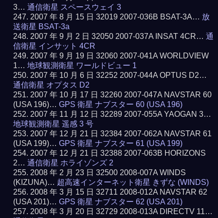
3…
通信衛星 スペースウェイ 3
2007 年 8 月 15 日 32019 2007-036B BSAT-3A…
放
送衛星 BSAT-3a
2007 年 9 月 2 日 32050 2007-037A INSAT 4CR…
通
信衛星 インサット 4CR
2007 年 9 月 19 日 32060 2007-041A WORLDVIEW
1…
地球観測衛星 ワールドビュー 1
2007 年 10 月 6 日 32252 2007-044A OPTUS D2…
通信衛星 オプタス D2
2007 年 10 月 17 日 32260 2007-047A NAVSTAR 60
(USA 196)…
GPS 衛星 ナブスター 60 (USA 196)
2007 年 11 月 12 日 32289 2007-055A YAOGAN 3…
地球観測衛星 遥感 3 号
2007 年 12 月 21 日 32384 2007-062A NAVSTAR 61
(USA 199)…
GPS 衛星 ナブスター 61 (USA 199)
2007 年 12 月 21 日 32388 2007-063B HORIZONS
2…
通信衛星 ホライゾンズ 2
2008 年 2 月 23 日 32500 2008-007A WINDS
(KIZUNA)…
超高速インターネット衛星 きずな (WINDS)
2008 年 3 月 15 日 32711 2008-012A NAVSTAR 62
(USA 201)…
GPS 衛星 ナブスター 62 (USA 201)
2008 年 3 月 20 日 32729 2008-013A DIRECTV 11…