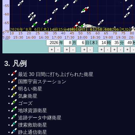
2026年 8月 6日(木)14時35分49秒[GMT] 61258.608206[MJD]
年
月
日(木)
時
分
3. 凡例
最近 30 日間に打ち上げられた衛星
国際宇宙ステーション
明るい衛星
気象衛星
ゴーズ
地球資源衛星
追跡データ中継衛星
捜索救助衛星
静止通信衛星