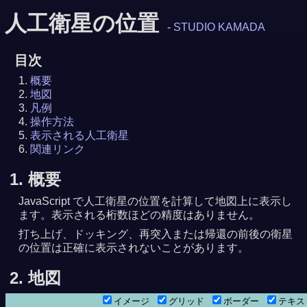
人工衛星の位置
-
STUDIO KAMADA
目次
概要
地図
凡例
操作方法
表示される人工衛星
関連リンク
1. 概要
JavaScript で人工衛星の位置を計算して地図上に表示し
ます。表示される桁数ほどの精度はありません。
打ち上げ、ドッキング、再突入または帰還の前後の衛星
の位置は正確に表示されないことがあります。
8月 6日23時12分29秒
日 0時45分25秒
2. 地図
イメージ
グリッド
ボーダー
テキ