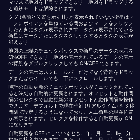
マウスで地図をドラッグできます。地図をドラッグする
と追跡モードは解除されます。
タグ (名前と位置を示す札) が表示されていない衛星はマ
ークにポインタを重ねている間およびマークをクリック
したときにタグが表示されます。タグが表示されている
衛星はマークまたはタグをクリックするとタグの表示が
消えます。
地図の上端のチェックボックスで衛星のデータの表示を
ON/OFF できます。地図や表示されているデータの表示
の背景をダブルクリックしても ON/OFF できます。
データの表示はスクロールバーだけでなく背景をドラッ
グまたはホイールでも上下にスクロールします。
時計の自動更新のチェックボックスがチェックされてい
ると時刻が自動的に更新されます。オフセットと動作間
隔のセレクタで自動更新のオフセットと動作間隔を操作
できます。デフォルトで現在時刻 (リアルタイム) を 3 秒
間隔で設定するようになっており、人工衛星の現在位置
が表示されます。セレクタを操作すると自動更新が ON
になります。
自動更新を OFF にしているとき、年、月、日、時、分、
秒を直接入力できます。また、年、月、日、時、分、秒