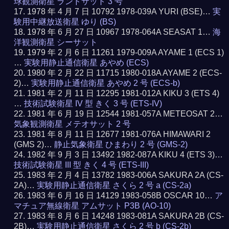
球観測衛星 ランドサット 3 号
1978 年 4 月 7 日 10792 1978-039A YURI (BSE)…
実
験用中継放送衛星 ゆり (BS)
1978 年 6 月 27 日 10967 1978-064A SEASAT 1…
海
洋観測衛星 シーサット
1979 年 2 月 6 日 11261 1979-009A AYAME 1 (ECS 1)
…
実験用静止通信衛星 あやめ (ECS)
1980 年 2 月 22 日 11715 1980-018A AYAME 2 (ECS-
2)…
実験用静止通信衛星 あやめ 2 号 (ECS-b)
1981 年 2 月 11 日 12295 1981-012A KIKU 3 (ETS 4)
…
技術試験衛星 IV 型 きく 3 号 (ETS-IV)
1981 年 6 月 19 日 12544 1981-057A METEOSAT 2…
気象観測衛星 メテオサット 2 号
1981 年 8 月 11 日 12677 1981-076A HIMAWARI 2
(GMS 2)…
静止気象衛星 ひまわり 2 号 (GMS-2)
1982 年 9 月 3 日 13492 1982-087A KIKU 4 (ETS 3)…
技術試験衛星 III 型 きく 4 号 (ETS-III)
1983 年 2 月 4 日 13782 1983-006A SAKURA 2A (CS-
2A)…
実験用静止通信衛星 さくら 2 号 a (CS-2a)
1983 年 6 月 16 日 14129 1983-058B OSCAR 10…
ア
マチュア無線衛星 アムサット P3B (AO-10)
1983 年 8 月 6 日 14248 1983-081A SAKURA 2B (CS-
2B)…
実験用静止通信衛星 さくら 2 号 b (CS-2b)