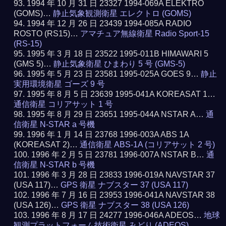
1994 年 10 月 31 日 23327 1994-069A ELEKTRO
(GOMS)…
静止気象観測衛星 エレクトロ (GOMS)
1994 年 12 月 26 日 23439 1994-085A RADIO
ROSTO (RS15)…
アマチュア無線衛星 Radio Sport-15
(RS-15)
1995 年 3 月 18 日 23522 1995-011B HIMAWARI 5
(GMS 5)…
静止気象衛星 ひまわり 5 号 (GMS-5)
1995 年 5 月 23 日 23581 1995-025A GOES 9…
静止
実用環境衛星 ゴーズ 9 号
1995 年 8 月 5 日 23639 1995-041A KOREASAT 1…
通信衛星 コリアサット 1 号
1995 年 8 月 29 日 23651 1995-044A NSTAR A…
通
信衛星 N-STAR a 号機
1996 年 1 月 14 日 23768 1996-003A ABS 1A
(KOREASAT 2)…
通信衛星 ABS-1A (コリアサット 2 号)
1996 年 2 月 5 日 23781 1996-007A NSTAR B…
通
信衛星 N-STAR b 号機
1996 年 3 月 28 日 23833 1996-019A NAVSTAR 37
(USA 117)…
GPS 衛星 ナブスター 37 (USA 117)
1996 年 7 月 16 日 23953 1996-041A NAVSTAR 38
(USA 126)…
GPS 衛星 ナブスター 38 (USA 126)
1996 年 8 月 17 日 24277 1996-046A ADEOS…
地球
観測プラットフォーム技術衛星 みどり (ADEOS)