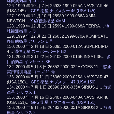
球観測衛星 イコノス
1999 年 10 月 7 日 25933 1999-055A NAVSTAR 46
(USA 145)…
GPS 衛星 ナブスター 46 (USA 145)
1999 年 12 月 10 日 25989 1999-066A XMM-
NEWTON…
X 線観測衛星 XMM
1999 年 12 月 19 日 25994 1999-068A TERRA…
地
球観測衛星 テラ
1999 年 12 月 21 日 26032 1999-070A KOMPSAT…
多目的衛星 アリラン 1 号
2000 年 2 月 18 日 26095 2000-012A SUPERBIRD
4…
通信衛星 スーパーバード B2
2000 年 3 月 22 日 26108 2000-016B INSAT 3B…
多
目的衛星 インサット 3B
2000 年 5 月 3 日 26352 2000-022A GOES 11…
静止
実用環境衛星 ゴーズ 11 号
2000 年 5 月 11 日 26360 2000-025A NAVSTAR 47
(USA 150)…
GPS 衛星 ナブスター 47 (USA 150)
2000 年 7 月 1 日 26390 2000-035A SIRIUS 1…
放送
衛星 シリウス 1
2000 年 7 月 16 日 26407 2000-040A NAVSTAR 48
(USA 151)…
GPS 衛星 ナブスター 48 (USA 151)
2000 年 9 月 5 日 26483 2000-051A SIRIUS 2…
放送
衛星 シリウス 2