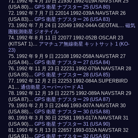
1992 年 4 月 10 日 21930 1992-019A NAVSTAR 25
(USA 80)…
GPS 衛星 ナブスター 25 (USA 80)
1992 年 7 月 7 日 22014 1992-039A NAVSTAR 26
(USA 83)…
GPS 衛星 ナブスター 26 (USA 83)
1992 年 7 月 24 日 22049 1992-044A GEOTAIL…
磁気
圏観測衛星 ジオテイル
1992 年 8 月 11 日 22077 1992-052B OSCAR 23
(KITSAT 1)…
アマチュア無線衛星 キットサット 1 (KO-
23)
1992 年 9 月 9 日 22108 1992-058A NAVSTAR 27
(USA 84)…
GPS 衛星 ナブスター 27 (USA 84)
1992 年 11 月 23 日 22231 1992-079A NAVSTAR 28
(USA 85)…
GPS 衛星 ナブスター 28 (USA 85)
1992 年 12 月 2 日 22253 1992-084A SUPERBIRD
A1…
通信衛星 スーパーバード A1
1992 年 12 月 19 日 22275 1992-089A NAVSTAR 29
(USA 87)…
GPS 衛星 ナブスター 29 (USA 87)
1993 年 2 月 3 日 22446 1993-007A NAVSTAR 30
(USA 88)…
GPS 衛星 ナブスター 30 (USA 88)
1993 年 3 月 30 日 22581 1993-017A NAVSTAR 31
(USA 90)…
GPS 衛星 ナブスター 31 (USA 90)
1993 年 5 月 13 日 22657 1993-032A NAVSTAR 32
(USA 91)…
GPS 衛星 ナブスター 32 (USA 91)