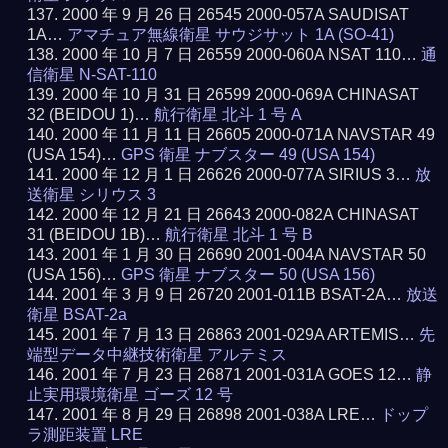
2000 年 9 月 26 日 26545 2000-057A SAUDISAT
1A…
アマチュア無線衛星 サウジサット 1A (SO-41)
2000 年 10 月 7 日 26559 2000-060A NSAT 110…
通
信衛星 N-SAT-110
2000 年 10 月 31 日 26599 2000-069A CHINASAT
32 (BEIDOU 1)…
航行衛星 北斗 1 号 A
2000 年 11 月 11 日 26605 2000-071A NAVSTAR 49
(USA 154)…
GPS 衛星 ナブスター 49 (USA 154)
2000 年 12 月 1 日 26626 2000-077A SIRIUS 3…
放
送衛星 シリウス 3
2000 年 12 月 21 日 26643 2000-082A CHINASAT
31 (BEIDOU 1B)…
航行衛星 北斗 1 号 B
2001 年 1 月 30 日 26690 2001-004A NAVSTAR 50
(USA 156)…
GPS 衛星 ナブスター 50 (USA 156)
2001 年 3 月 9 日 26720 2001-011B BSAT-2A…
放送
衛星 BSAT-2a
2001 年 7 月 13 日 26863 2001-029A ARTEMIS…
先
端型データ中継技術衛星 アルテミス
2001 年 7 月 23 日 26871 2001-031A GOES 12…
静
止実用環境衛星 ゴーズ 12 号
2001 年 8 月 29 日 26898 2001-038A LRE…
ドップ
ラ測距装置 LRE