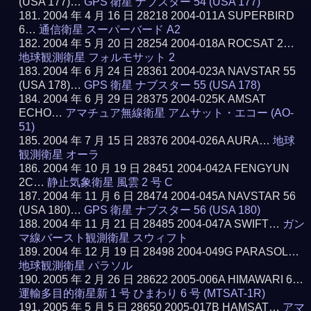
(USA 177)…
GPS 衛星 ナブスター 54 (USA 177)
2004 年 4 月 16 日 28218 2004-011A SUPERBIRD
6…
通信衛星 スーパーバード A2
2004 年 5 月 20 日 28254 2004-018A ROCSAT 2…
地球観測衛星 フォルモサット 2
2004 年 6 月 24 日 28361 2004-023A NAVSTAR 55
(USA 178)…
GPS 衛星 ナブスター 55 (USA 178)
2004 年 6 月 29 日 28375 2004-025K AMSAT
ECHO…
アマチュア無線衛星 アムサット・エコー (AO-
51)
2004 年 7 月 15 日 28376 2004-026A AURA…
地球
観測衛星 オーラ
2004 年 10 月 19 日 28451 2004-042A FENGYUN
2C…
静止気象衛星 風雲 2 号 C
2004 年 11 月 6 日 28474 2004-045A NAVSTAR 56
(USA 180)…
GPS 衛星 ナブスター 56 (USA 180)
2004 年 11 月 21 日 28485 2004-047A SWIFT…
ガン
マ線バースト観測衛星 スウィフト
2004 年 12 月 19 日 28498 2004-049G PARASOL…
地球観測衛星 パラソル
2005 年 2 月 26 日 28622 2005-006A HIMAWARI 6…
運輸多目的衛星新 1 号 ひまわり 6 号 (MTSAT-1R)
2005 年 5 月 5 日 28650 2005-017B HAMSAT…
アマ