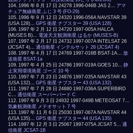
1996 年 8 月 17 日 24278 1996-046B JAS 2…
アマ
チュア無線衛星 ふじ 3 号 (FO-29)
1996 年 9 月 12 日 24320 1996-056A NAVSTAR 39
(USA 128)…
GPS 衛星 ナブスター 39 (USA 128)
1997 年 2 月 12 日 24720 1997-005A HALCA
(MUSES B)…
電波天文観測衛星 はるか (MUSES-B)
1997 年 2 月 17 日 24732 1997-007A INTELSAT 26
(JCSAT 4)…
通信衛星 インテルサット 26 (JCSAT 4)
1997 年 4 月 17 日 24769 1997-016B BSAT-1A…
放
送衛星 BSAT-1a
1997 年 4 月 25 日 24786 1997-019A GOES 10…
静
止実用環境衛星 ゴーズ 10 号
1997 年 7 月 23 日 24876 1997-035A NAVSTAR 43
(USA 132)…
GPS 衛星 ナブスター 43 (USA 132)
1997 年 7 月 28 日 24880 1997-036A SUPERBIRD
C…
通信衛星 スーパーバード C
1997 年 9 月 3 日 24932 1997-049B METEOSAT 7…
気象観測衛星 メテオサット 7 号
1997 年 11 月 6 日 25030 1997-067A NAVSTAR 44
(USA 135)…
GPS 衛星 ナブスター 44 (USA 135)
1997 年 12 月 3 日 25067 1997-075A JCSAT 5…
通
信衛星 JCSAT-1B