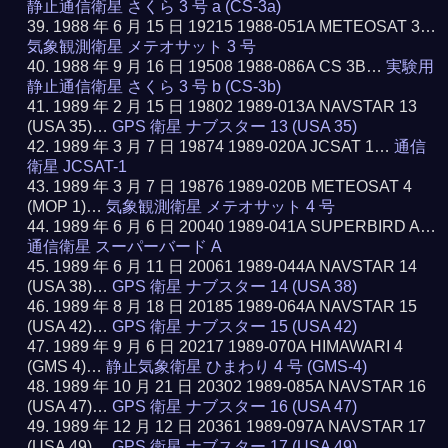
静止通信衛星 さくら 3 号 a (CS-3a)
1988 年 6 月 15 日 19215 1988-051A METEOSAT 3…
気象観測衛星 メテオサット 3 号
1988 年 9 月 16 日 19508 1988-086A CS 3B…
実験用
静止通信衛星 さくら 3 号 b (CS-3b)
1989 年 2 月 15 日 19802 1989-013A NAVSTAR 13
(USA 35)…
GPS 衛星 ナブスター 13 (USA 35)
1989 年 3 月 7 日 19874 1989-020A JCSAT 1…
通信
衛星 JCSAT-1
1989 年 3 月 7 日 19876 1989-020B METEOSAT 4
(MOP 1)…
気象観測衛星 メテオサット 4 号
1989 年 6 月 6 日 20040 1989-041A SUPERBIRD A…
通信衛星 スーパーバード A
1989 年 6 月 11 日 20061 1989-044A NAVSTAR 14
(USA 38)…
GPS 衛星 ナブスター 14 (USA 38)
1989 年 8 月 18 日 20185 1989-064A NAVSTAR 15
(USA 42)…
GPS 衛星 ナブスター 15 (USA 42)
1989 年 9 月 6 日 20217 1989-070A HIMAWARI 4
(GMS 4)…
静止気象衛星 ひまわり 4 号 (GMS-4)
1989 年 10 月 21 日 20302 1989-085A NAVSTAR 16
(USA 47)…
GPS 衛星 ナブスター 16 (USA 47)
1989 年 12 月 12 日 20361 1989-097A NAVSTAR 17
(USA 49)…
GPS 衛星 ナブスター 17 (USA 49)