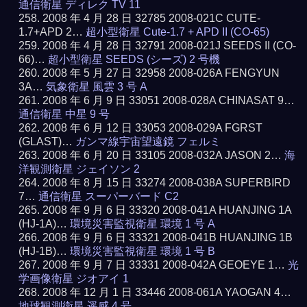
通信衛星 ディレク TV 11
2008 年 4 月 28 日 32785 2008-021C CUTE-
1.7+APD 2…
超小型衛星 Cute-1.7 + APD II (CO-65)
2008 年 4 月 28 日 32791 2008-021J SEEDS II (CO-
66)…
超小型衛星 SEEDS (シーズ) 2 号機
2008 年 5 月 27 日 32958 2008-026A FENGYUN
3A…
気象衛星 風雲 3 号 A
2008 年 6 月 9 日 33051 2008-028A CHINASAT 9…
通信衛星 中星 9 号
2008 年 6 月 12 日 33053 2008-029A FGRST
(GLAST)…
ガンマ線宇宙望遠鏡 フェルミ
2008 年 6 月 20 日 33105 2008-032A JASON 2…
海
洋観測衛星 ジェイソン 2
2008 年 8 月 15 日 33274 2008-038A SUPERBIRD
7…
通信衛星 スーパーバード C2
2008 年 9 月 6 日 33320 2008-041A HUANJING 1A
(HJ-1A)…
環境災害監視衛星 環境 1 号 A
2008 年 9 月 6 日 33321 2008-041B HUANJING 1B
(HJ-1B)…
環境災害監視衛星 環境 1 号 B
2008 年 9 月 7 日 33331 2008-042A GEOEYE 1…
光
学画像衛星 ジオアイ 1
2008 年 12 月 1 日 33446 2008-061A YAOGAN 4…
地球観測衛星 遥感 4 号