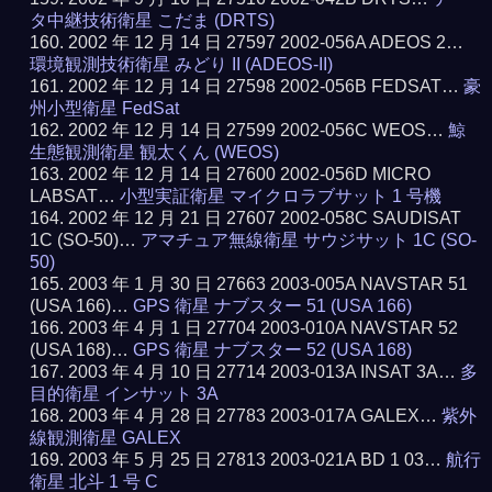
タ中継技術衛星 こだま (DRTS)
2002 年 12 月 14 日 27597 2002-056A ADEOS 2…
環境観測技術衛星 みどり II (ADEOS-II)
2002 年 12 月 14 日 27598 2002-056B FEDSAT…
豪
州小型衛星 FedSat
2002 年 12 月 14 日 27599 2002-056C WEOS…
鯨
生態観測衛星 観太くん (WEOS)
2002 年 12 月 14 日 27600 2002-056D MICRO
LABSAT…
小型実証衛星 マイクロラブサット 1 号機
2002 年 12 月 21 日 27607 2002-058C SAUDISAT
1C (SO-50)…
アマチュア無線衛星 サウジサット 1C (SO-
50)
2003 年 1 月 30 日 27663 2003-005A NAVSTAR 51
(USA 166)…
GPS 衛星 ナブスター 51 (USA 166)
2003 年 4 月 1 日 27704 2003-010A NAVSTAR 52
(USA 168)…
GPS 衛星 ナブスター 52 (USA 168)
2003 年 4 月 10 日 27714 2003-013A INSAT 3A…
多
目的衛星 インサット 3A
2003 年 4 月 28 日 27783 2003-017A GALEX…
紫外
線観測衛星 GALEX
2003 年 5 月 25 日 27813 2003-021A BD 1 03…
航行
衛星 北斗 1 号 C