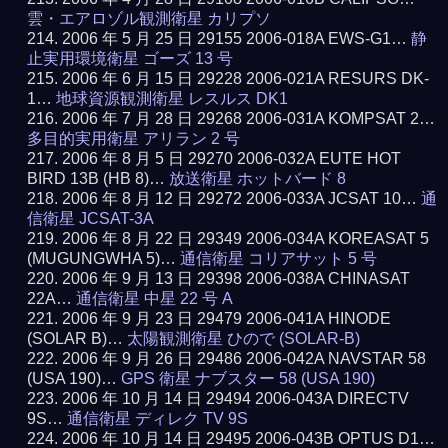
雲・エアロゾル観測衛星 カリプソ
2006 年 5 月 25 日 29155 2006-018A EWS-G1…
静
止実用環境衛星 ゴーズ 13 号
2006 年 6 月 15 日 29228 2006-021A RESURS DK-
1…
地球資源観測衛星 レスルス DK1
2006 年 7 月 28 日 29268 2006-031A KOMPSAT 2…
多目的実用衛星 アリラン 2 号
2006 年 8 月 5 日 29270 2006-032A EUTE HOT
BIRD 13B (HB 8)…
放送衛星 ホットバード 8
2006 年 8 月 12 日 29272 2006-033A JCSAT 10…
通
信衛星 JCSAT-3A
2006 年 8 月 22 日 29349 2006-034A KOREASAT 5
(MUGUNGWHA 5)…
通信衛星 コリアサット 5 号
2006 年 9 月 13 日 29398 2006-038A CHINASAT
22A…
通信衛星 中星 22 号 A
2006 年 9 月 23 日 29479 2006-041A HINODE
(SOLAR B)…
太陽観測衛星 ひので (SOLAR-B)
2006 年 9 月 26 日 29486 2006-042A NAVSTAR 58
(USA 190)…
GPS 衛星 ナブスター 58 (USA 190)
2006 年 10 月 14 日 29494 2006-043A DIRECTV
9S…
通信衛星 ディレク TV 9S
2006 年 10 月 14 日 29495 2006-043B OPTUS D1…