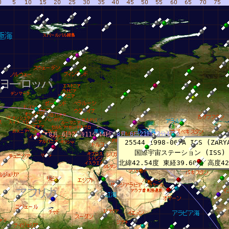
8月 6日21時38分47秒
8月 6日23時11分44秒
25544 1998-067A ISS (ZARY
国際宇宙ステーション (ISS)
北緯42.54度 東経39.60度 高度42