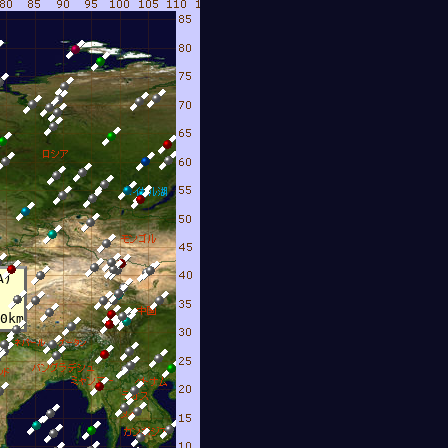
A)
0km