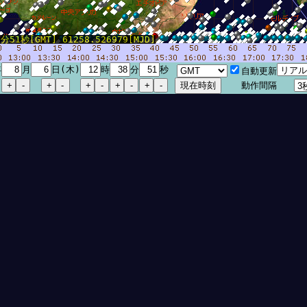
51秒[GMT] 61258.526979[MJD]
年
月
日(木)
時
分
秒
自動更新
動作間隔