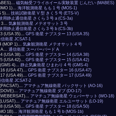
(MABES)…
磁気軸受フライホイール実験装置 じんだい (MABES)
MOMO 1)…
海洋観測衛星 もも 1 号 (MOS-1)
S 5)…
技術試験衛星 V 型 きく 5 号 (ETS-V)
験用静止通信衛星 さくら 3 号 a (CS-3a)
T 3…
気象観測衛星 メテオサット 3 号
験用静止通信衛星 さくら 3 号 b (CS-3b)
13 (USA 35)…
GPS 衛星 ナブスター 13 (USA 35)
信衛星 JCSAT-1
4 (MOP 1)…
気象観測衛星 メテオサット 4 号
D A…
通信衛星 スーパーバード A
14 (USA 38)…
GPS 衛星 ナブスター 14 (USA 38)
15 (USA 42)…
GPS 衛星 ナブスター 15 (USA 42)
4 (GMS 4)…
静止気象衛星 ひまわり 4 号 (GMS-4)
 16 (USA 47)…
GPS 衛星 ナブスター 16 (USA 47)
 17 (USA 49)…
GPS 衛星 ナブスター 17 (USA 49)
信衛星 JCSAT-2
6 (PACSAT)…
アマチュア無線衛星 パックサット (AO-16)
7 (DOVE)…
アマチュア無線衛星 ダブ (DO-17)
8 (WEBERSAT)…
アマチュア無線衛星 ウェバーサット (WO-18)
9 (LUSAT)…
アマチュア無線衛星 エルユーサット (LO-19)
18 (USA 50)…
GPS 衛星 ナブスター 18 (USA 50)
OMO 1B)…
海洋観測衛星 もも 1 号 b (MOS-1b)