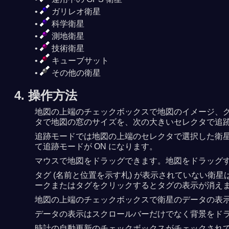
ガリレオ衛星
科学衛星
測地衛星
技術衛星
キューブサット
その他の衛星
4. 操作方法
地図の上端のチェックボックスで地図のイメージ、グ
タで地図の窓のサイズを、次の大きいセレクタで追
追跡モードでは地図の上端のセレクタで選択した衛
て追跡モードが ON になります。
マウスで地図をドラッグできます。地図をドラッグ
タグ (名前と位置を示す札) が表示されていない
ークまたはタグをクリックするとタグの表示が消え
地図の上端のチェックボックスで衛星のデータの表示を 
データの表示はスクロールバーだけでなく背景をド
時計の自動更新のチェックボックスがチェックされ