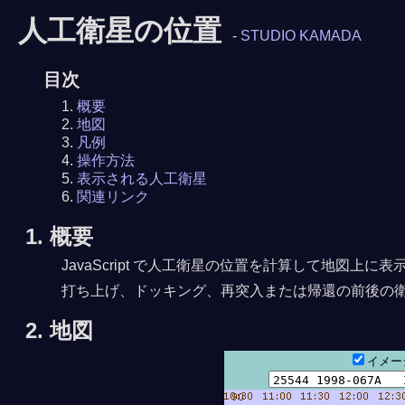
人工衛星の位置
-
STUDIO KAMADA
目次
概要
地図
凡例
操作方法
表示される人工衛星
関連リンク
1. 概要
JavaScript で人工衛星の位置を計算して地図
打ち上げ、ドッキング、再突入または帰還の前後の
2. 地図
イメ