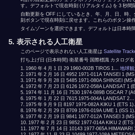
す。デフォルトで現在時刻 (リアルタイム) を 3
自動更新を OFF にしているとき、年、月、日、時、
刻ボタンで現在時刻に戻せます。これらのボタン操作で
タイムゾーンを選択できます。デフォルトは日本時
5. 表示される人工衛星
このページで表示されない人工衛星は
Satellite Trac
打ち上げ日 (日本時間) 衛星番号 国際標識 カタログ名
1960 年 4 月 1 日 29 1960-002B TIROS 1…
地球観
1971 年 2 月 16 日 4952 1971-011A TANSEI 1 (M
1971 年 9 月 28 日 5485 1971-080A SHINSEI (MS
1972 年 7 月 23 日 6126 1972-058A LANDSAT 1 
1974 年 11 月 16 日 7530 1974-089B OSCAR 7 (
1975 年 1 月 22 日 7615 1975-004A LANDSAT 2
1975 年 9 月 9 日 8197 1975-082A KIKU 1 (ETS 1
1976 年 2 月 29 日 8709 1976-019A UME 1 (ISS 1
1977 年 2 月 19 日 9841 1977-012A TANSEI 3 (M
1977 年 2 月 23 日 9852 1977-014A KIKU 2 (ETS
1977 年 7 月 14 日 10143 1977-065A HIMAWARI
1977 年 11 月 23 日 10489 1977-108A METEOS