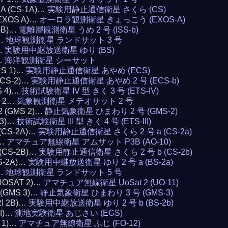
1A (CS-1A)…
実験用静止通信衛星 さくら (CS)
(EXOS A)…
オーロラ観測衛星 きょっこう (EXOS-A)
S-B)…
電離層観測衛星 うめ 2 号 (ISS-b)
3…
地球観測衛星 ランドサット 3 号
)…
実験用中継放送衛星 ゆり (BS)
…
海洋観測衛星 シーサット
CS 1)…
実験用静止通信衛星 あやめ (ECS)
(ECS-2)…
実験用静止通信衛星 あやめ 2 号 (ECS-b)
S 4)…
技術試験衛星 IV 型 きく 3 号 (ETS-IV)
T 2…
気象観測衛星 メテオサット 2 号
 2 (GMS 2)…
静止気象衛星 ひまわり 2 号 (GMS-2)
 3)…
技術試験衛星 III 型 きく 4 号 (ETS-III)
 (CS-2A)…
実験用静止通信衛星 さくら 2 号 a (CS-2a)
0…
アマチュア無線衛星 アムサット P3B (AO-10)
 (CS-2B)…
実験用静止通信衛星 さくら 2 号 b (CS-2b)
BS-2A)…
実験用中継放送衛星 ゆり 2 号 a (BS-2a)
5…
地球観測衛星 ランドサット 5 号
(UOSAT 2)…
アマチュア無線衛星 UoSat 2 (UO-11)
3 (GMS 3)…
静止気象衛星 ひまわり 3 号 (GMS-3)
RI 2B)…
実験用中継放送衛星 ゆり 2 号 b (BS-2b)
AI)…
測地実験衛星 あじさい (EGS)
I 1)…
アマチュア無線衛星 ふじ (FO-12)