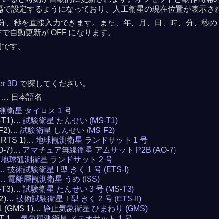
 秒間隔で設定するようになっており、人工衛星の現在位置が表示さ
分、秒を直接入力できます。また、年、月、日、時、分、秒の下の
自動更新が OFF になります。
間です。
ker 3D
で探してください。
 … 日本語名
測衛星 タイロス 1 号
S-T1)…
試験衛星 たんせい (MS-T1)
-F2)…
試験衛星 しんせい (MS-F2)
(ERTS 1)…
地球観測衛星 ランドサット 1 号
AO-7)…
アマチュア無線衛星 アムサット P2B (AO-7)
…
地球観測衛星 ランドサット 2 号
)…
技術試験衛星 I 型 きく 1 号 (ETS-I)
)…
電離層観測衛星 うめ (ISS)
S-T3)…
試験衛星 たんせい 3 号 (MS-T3)
 2)…
技術試験衛星 II 型 きく 2 号 (ETS-II)
 1 (GMS 1)…
静止気象衛星 ひまわり (GMS)
AT 1…
気象観測衛星 メテオサット 1 号