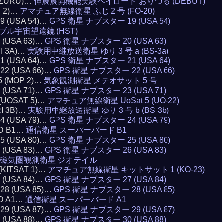
RIZURU)…
伸展展開機能実験ペイロード おりづる (DEBUT)
I 2)…
アマチュア無線衛星 ふじ 2 号 (FO-20)
19 (USA 54)…
GPS 衛星 ナブスター 19 (USA 54)
ブル宇宙望遠鏡 (HST)
0 (USA 63)…
GPS 衛星 ナブスター 20 (USA 63)
RI 3A)…
実験用中継放送衛星 ゆり 3 号 a (BS-3a)
21 (USA 64)…
GPS 衛星 ナブスター 21 (USA 64)
 22 (USA 66)…
GPS 衛星 ナブスター 22 (USA 66)
5 (MOP 2)…
気象観測衛星 メテオサット 5 号
3 (USA 71)…
GPS 衛星 ナブスター 23 (USA 71)
 (UOSAT 5)…
アマチュア無線衛星 UoSat 5 (UO-22)
RI 3B)…
実験用中継放送衛星 ゆり 3 号 b (BS-3b)
24 (USA 79)…
GPS 衛星 ナブスター 24 (USA 79)
RD B1…
通信衛星 スーパーバード B1
25 (USA 80)…
GPS 衛星 ナブスター 25 (USA 80)
6 (USA 83)…
GPS 衛星 ナブスター 26 (USA 83)
磁気圏観測衛星 ジオテイル
 (KITSAT 1)…
アマチュア無線衛星 キットサット 1 (KO-23)
7 (USA 84)…
GPS 衛星 ナブスター 27 (USA 84)
 28 (USA 85)…
GPS 衛星 ナブスター 28 (USA 85)
RD A1…
通信衛星 スーパーバード A1
 29 (USA 87)…
GPS 衛星 ナブスター 29 (USA 87)
0 (USA 88)…
GPS 衛星 ナブスター 30 (USA 88)