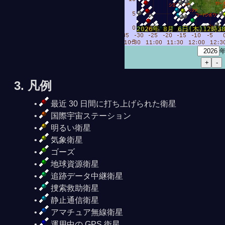
2026年 8月 6日(木)12時38分
3. 凡例
最近 30 日間に打ち上げられた衛星
国際宇宙ステーション
明るい衛星
気象衛星
ゴーズ
地球資源衛星
追跡データ中継衛星
捜索救助衛星
静止通信衛星
アマチュア無線衛星
運用中の GPS 衛星