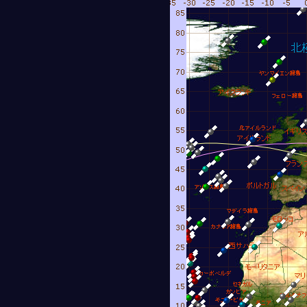
時48分29秒
8月 6日21時15分33秒