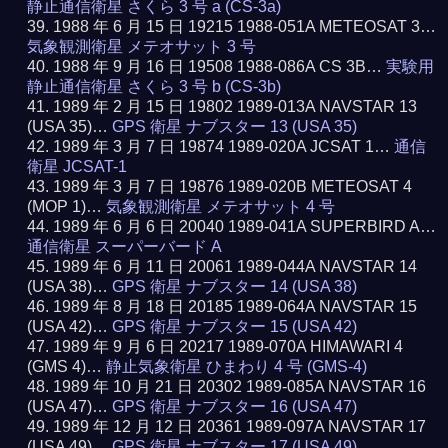
静止通信衛星 さくら 3 号 a (CS-3a)
1988 年 6 月 15 日 19215 1988-051A METEOSAT 3…
気象観測衛星 メテオサット 3 号
1988 年 9 月 16 日 19508 1988-086A CS 3B…
実験用
静止通信衛星 さくら 3 号 b (CS-3b)
1989 年 2 月 15 日 19802 1989-013A NAVSTAR 13
(USA 35)…
GPS 衛星 ナブスター 13 (USA 35)
1989 年 3 月 7 日 19874 1989-020A JCSAT 1…
通信
衛星 JCSAT-1
1989 年 3 月 7 日 19876 1989-020B METEOSAT 4
(MOP 1)…
気象観測衛星 メテオサット 4 号
1989 年 6 月 6 日 20040 1989-041A SUPERBIRD A…
通信衛星 スーパーバード A
1989 年 6 月 11 日 20061 1989-044A NAVSTAR 14
(USA 38)…
GPS 衛星 ナブスター 14 (USA 38)
1989 年 8 月 18 日 20185 1989-064A NAVSTAR 15
(USA 42)…
GPS 衛星 ナブスター 15 (USA 42)
1989 年 9 月 6 日 20217 1989-070A HIMAWARI 4
(GMS 4)…
静止気象衛星 ひまわり 4 号 (GMS-4)
1989 年 10 月 21 日 20302 1989-085A NAVSTAR 16
(USA 47)…
GPS 衛星 ナブスター 16 (USA 47)
1989 年 12 月 12 日 20361 1989-097A NAVSTAR 17
(USA 49)…
GPS 衛星 ナブスター 17 (USA 49)