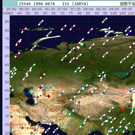
8月 7日12時53分02秒
8