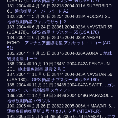
(USA 177)…
GPS 衛星 ナブスター 54 (USA 177)
2004 年 4 月 16 日 28218 2004-011A SUPERBIRD
6…
通信衛星 スーパーバード A2
2004 年 5 月 20 日 28254 2004-018A ROCSAT 2…
地球観測衛星 フォルモサット 2
2004 年 6 月 24 日 28361 2004-023A NAVSTAR 55
(USA 178)…
GPS 衛星 ナブスター 55 (USA 178)
2004 年 6 月 29 日 28375 2004-025K AMSAT
ECHO…
アマチュア無線衛星 アムサット・エコー (AO-
51)
2004 年 7 月 15 日 28376 2004-026A AURA…
地球
観測衛星 オーラ
2004 年 10 月 19 日 28451 2004-042A FENGYUN
2C…
静止気象衛星 風雲 2 号 C
2004 年 11 月 6 日 28474 2004-045A NAVSTAR 56
(USA 180)…
GPS 衛星 ナブスター 56 (USA 180)
2004 年 11 月 21 日 28485 2004-047A SWIFT…
ガン
マ線バースト観測衛星 スウィフト
2004 年 12 月 19 日 28498 2004-049G PARASOL…
地球観測衛星 パラソル
2005 年 2 月 26 日 28622 2005-006A HIMAWARI 6…
運輸多目的衛星新 1 号 ひまわり 6 号 (MTSAT-1R)
2005 年 5 月 5 日 28650 2005-017B HAMSAT…
アマ