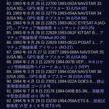
1993 年 6 月 26 日 22700 1993-042A NAVSTAR 33
(USA 92)…
GPS 衛星 ナブスター 33 (USA 92)
1993 年 8 月 30 日 22779 1993-054A NAVSTAR 34
(USA 94)…
GPS 衛星 ナブスター 34 (USA 94)
1993 年 9 月 26 日 22825 1993-061C EYESAT A (AO-
27)…
アマチュア無線衛星 キットサット 2 (KO-25)
1993 年 9 月 26 日 22828 1993-061F KITSAT B…
ア
マチュア無線衛星 ITAMsat (IO-26)
1993 年 9 月 26 日 22829 1993-061G POSAT 1…
ア
マチュア無線衛星 アイサット (AO-27)
1993 年 10 月 27 日 22877 1993-068A NAVSTAR 35
(USA 96)…
GPS 衛星 ナブスター 35 (USA 96)
1994 年 2 月 3 日 22979 1994-007B VEP…
H-II ロケ
ット性能確認用ペイロード みょうじょう (VEP)
1994 年 3 月 10 日 23027 1994-016A NAVSTAR 36
(USA 100)…
GPS 衛星 ナブスター 36 (USA 100)
1994 年 4 月 13 日 23051 1994-022A GOES 8…
静止
実用環境衛星 ゴーズ 8 号
1994 年 7 月 9 日 23176 1994-040B BS-3N…
実験用
中型放送衛星 ゆり 3N 号
1994 年 8 月 28 日 23230 1994-056A ETS 6…
技術試
験衛星 VI 型 きく 6 号 (ETS-VI)