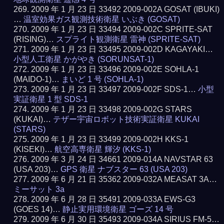
2009 年 1 月 23 日 33492 2009-002A GOSAT (IBUKI)
…
温室効果ガス観測技術衛星 いぶき (GOSAT)
2009 年 1 月 23 日 33494 2009-002C SPRITE-SAT
(RISING)…
スプライト観測衛星 雷神 (SPRITE-SAT)
2009 年 1 月 23 日 33495 2009-002D KAGAYAKI…
小型人工衛星 かがやき (SORUNSAT-1)
2009 年 1 月 23 日 33496 2009-002E SOHLA-1
(MAIDO-1)…
まいど 1 号 (SOHLA-1)
2009 年 1 月 23 日 33497 2009-002F SDS-1…
小型
実証衛星 1 型 SDS-1
2009 年 1 月 23 日 33498 2009-002G STARS
(KUKAI)…
テザー宇宙ロボット技術実証衛星 KUKAI
(STARS)
2009 年 1 月 23 日 33499 2009-002H KKS-1
(KISEKI)…
航空高専衛星 輝汐 (KKS-1)
2009 年 3 月 24 日 34661 2009-014A NAVSTAR 63
(USA 203)…
GPS 衛星 ナブスター 63 (USA 203)
2009 年 6 月 21 日 35362 2009-032A MEASAT 3A…
ミーサット 3a
2009 年 6 月 28 日 35491 2009-033A EWS-G3
(GOES 14)…
静止実用環境衛星 ゴーズ 14 号
2009 年 6 月 30 日 35493 2009-034A SIRIUS FM-5…