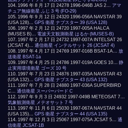
1996 年 8 月 17 日 24278 1996-046B JAS 2…
アマ
チュア無線衛星 ふじ 3 号 (FO-29)
1996 年 9 月 12 日 24320 1996-056A NAVSTAR 39
(USA 128)…
GPS 衛星 ナブスター 39 (USA 128)
1997 年 2 月 12 日 24720 1997-005A HALCA
(MUSES B)…
電波天文観測衛星 はるか (MUSES-B)
1997 年 2 月 17 日 24732 1997-007A INTELSAT 26
(JCSAT 4)…
通信衛星 インテルサット 26 (JCSAT 4)
1997 年 4 月 17 日 24769 1997-016B BSAT-1A…
放
送衛星 BSAT-1a
1997 年 4 月 25 日 24786 1997-019A GOES 10…
静
止実用環境衛星 ゴーズ 10 号
1997 年 7 月 23 日 24876 1997-035A NAVSTAR 43
(USA 132)…
GPS 衛星 ナブスター 43 (USA 132)
1997 年 7 月 28 日 24880 1997-036A SUPERBIRD
C…
通信衛星 スーパーバード C
1997 年 9 月 3 日 24932 1997-049B METEOSAT 7…
気象観測衛星 メテオサット 7 号
1997 年 11 月 6 日 25030 1997-067A NAVSTAR 44
(USA 135)…
GPS 衛星 ナブスター 44 (USA 135)
1997 年 12 月 3 日 25067 1997-075A JCSAT 5…
通
信衛星 JCSAT-1B