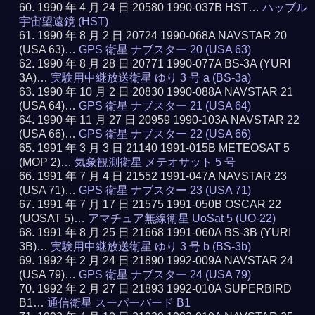
1990 年 4 月 24 日 20580 1990-037B HST…
ハッブル
宇宙望遠鏡 (HST)
1990 年 8 月 2 日 20724 1990-068A NAVSTAR 20
(USA 63)…
GPS 衛星 ナブスター 20 (USA 63)
1990 年 8 月 28 日 20771 1990-077A BS-3A (YURI
3A)…
実験用中継放送衛星 ゆり 3 号 a (BS-3a)
1990 年 10 月 2 日 20830 1990-088A NAVSTAR 21
(USA 64)…
GPS 衛星 ナブスター 21 (USA 64)
1990 年 11 月 27 日 20959 1990-103A NAVSTAR 22
(USA 66)…
GPS 衛星 ナブスター 22 (USA 66)
1991 年 3 月 3 日 21140 1991-015B METEOSAT 5
(MOP 2)…
気象観測衛星 メテオサット 5 号
1991 年 7 月 4 日 21552 1991-047A NAVSTAR 23
(USA 71)…
GPS 衛星 ナブスター 23 (USA 71)
1991 年 7 月 17 日 21575 1991-050B OSCAR 22
(UOSAT 5)…
アマチュア無線衛星 UoSat 5 (UO-22)
1991 年 8 月 25 日 21668 1991-060A BS-3B (YURI
3B)…
実験用中継放送衛星 ゆり 3 号 b (BS-3b)
1992 年 2 月 24 日 21890 1992-009A NAVSTAR 24
(USA 79)…
GPS 衛星 ナブスター 24 (USA 79)
1992 年 2 月 27 日 21893 1992-010A SUPERBIRD
B1…
通信衛星 スーパーバード B1