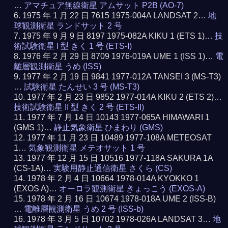
…
アマチュア無線衛星 アムサット P2B (AO-7)
1975 年 1 月 22 日 7615 1975-004A LANDSAT 2…
地
球観測衛星 ランドサット 2 号
1975 年 9 月 9 日 8197 1975-082A KIKU 1 (ETS 1)…
技
術試験衛星 I 型 きく 1 号 (ETS-I)
1976 年 2 月 29 日 8709 1976-019A UME 1 (ISS 1)…
電
離層観測衛星 うめ (ISS)
1977 年 2 月 19 日 9841 1977-012A TANSEI 3 (MS-T3)
…
試験衛星 たんせい 3 号 (MS-T3)
1977 年 2 月 23 日 9852 1977-014A KIKU 2 (ETS 2)…
技術試験衛星 II 型 きく 2 号 (ETS-II)
1977 年 7 月 14 日 10143 1977-065A HIMAWARI 1
(GMS 1)…
静止気象衛星 ひまわり (GMS)
1977 年 11 月 23 日 10489 1977-108A METEOSAT
1…
気象観測衛星 メテオサット 1 号
1977 年 12 月 15 日 10516 1977-118A SAKURA 1A
(CS-1A)…
実験用静止通信衛星 さくら (CS)
1978 年 2 月 4 日 10664 1978-014A KYOKKO 1
(EXOS A)…
オーロラ観測衛星 きょっこう (EXOS-A)
1978 年 2 月 16 日 10674 1978-018A UME 2 (ISS-B)
…
電離層観測衛星 うめ 2 号 (ISS-b)
1978 年 3 月 5 日 10702 1978-026A LANDSAT 3…
地