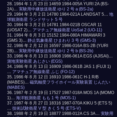
1984 年 1 月 23 日 14659 1984-005A YURI 2A (BS-
2A)…
実験用中継放送衛星 ゆり 2 号 a (BS-2a)
1984 年 3 月 2 日 14780 1984-021A LANDSAT 5…
地
球観測衛星 ランドサット 5 号
1984 年 3 月 2 日 14781 1984-021B OSCAR 11
(UOSAT 2)…
アマチュア無線衛星 UoSat 2 (UO-11)
1984 年 8 月 3 日 15152 1984-080A HIMAWARI 3
(GMS 3)…
静止気象衛星 ひまわり 3 号 (GMS-3)
1986 年 2 月 12 日 16597 1986-016A BS-2B (YURI
2B)…
実験用中継放送衛星 ゆり 2 号 b (BS-2b)
1986 年 8 月 13 日 16908 1986-061A EGS (AJISAI)…
測地実験衛星 あじさい (EGS)
1986 年 8 月 13 日 16909 1986-061B JAS 1 (FUJI 1)
…
アマチュア無線衛星 ふじ (FO-12)
1986 年 8 月 12 日 16910 1986-061C H-1 R/B
(MABES)…
磁気軸受フライホイール実験装置 じんだい
(MABES)
1987 年 2 月 19 日 17527 1987-018A MOS 1A (MOMO
1)…
海洋観測衛星 もも 1 号 (MOS-1)
1987 年 8 月 27 日 18316 1987-070A KIKU 5 (ETS 5)
…
技術試験衛星 V 型 きく 5 号 (ETS-V)
1988 年 2 月 19 日 18877 1988-012A CS 3A…
実験用