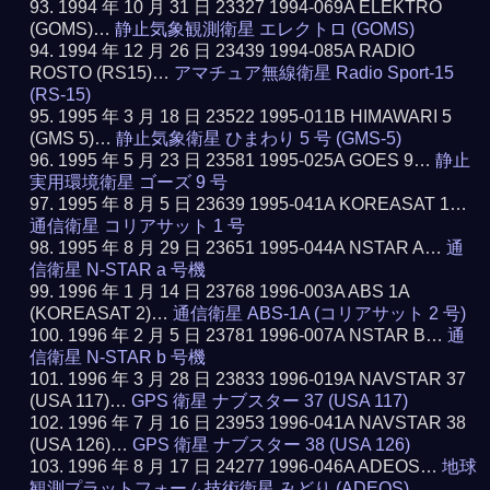
1994 年 10 月 31 日 23327 1994-069A ELEKTRO
(GOMS)…
静止気象観測衛星 エレクトロ (GOMS)
1994 年 12 月 26 日 23439 1994-085A RADIO
ROSTO (RS15)…
アマチュア無線衛星 Radio Sport-15
(RS-15)
1995 年 3 月 18 日 23522 1995-011B HIMAWARI 5
(GMS 5)…
静止気象衛星 ひまわり 5 号 (GMS-5)
1995 年 5 月 23 日 23581 1995-025A GOES 9…
静止
実用環境衛星 ゴーズ 9 号
1995 年 8 月 5 日 23639 1995-041A KOREASAT 1…
通信衛星 コリアサット 1 号
1995 年 8 月 29 日 23651 1995-044A NSTAR A…
通
信衛星 N-STAR a 号機
1996 年 1 月 14 日 23768 1996-003A ABS 1A
(KOREASAT 2)…
通信衛星 ABS-1A (コリアサット 2 号)
1996 年 2 月 5 日 23781 1996-007A NSTAR B…
通
信衛星 N-STAR b 号機
1996 年 3 月 28 日 23833 1996-019A NAVSTAR 37
(USA 117)…
GPS 衛星 ナブスター 37 (USA 117)
1996 年 7 月 16 日 23953 1996-041A NAVSTAR 38
(USA 126)…
GPS 衛星 ナブスター 38 (USA 126)
1996 年 8 月 17 日 24277 1996-046A ADEOS…
地球
観測プラットフォーム技術衛星 みどり (ADEOS)