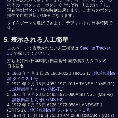
の下の＋ボタンと－ボタンでそれぞれ +1 または -1 に、
現在時刻ボタンで現在時刻に戻せます。これらのボタン
操作で自動更新が OFF になります。
タイムゾーンを選択できます。デフォルトは日本時間で
す。
5. 表示される人工衛星
このページで表示されない人工衛星は
Satellite Tracker
3D
で探してください。
打ち上げ日 (日本時間) 衛星番号 国際標識 カタログ名 …
日本語名
1960 年 4 月 1 日 29 1960-002B TIROS 1…
地球観測衛
星 タイロス 1 号
1971 年 2 月 16 日 4952 1971-011A TANSEI 1 (MS-T1)
…
試験衛星 たんせい (MS-T1)
1971 年 9 月 28 日 5485 1971-080A SHINSEI (MS-F2)
…
試験衛星 しんせい (MS-F2)
1972 年 7 月 23 日 6126 1972-058A LANDSAT 1
(ERTS 1)…
地球観測衛星 ランドサット 1 号
1974 年 11 月 16 日 7530 1974-089B OSCAR 7 (AO-7)