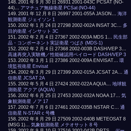
2001 年 9 月 30 日 26931 2001-043C PCSAT (NO-
44)…
アマチュア無線衛星 PCSat (NO-44)
2001 年 12 月 8 日 26997 2001-055A JASON…
海洋
観測衛星 ジェイソン 1
2002 年 1 月 24 日 27298 2002-002A INSAT 3C…
多
目的衛星 インサット 3C
2002 年 2 月 4 日 27367 2002-003A MDS 1…
民生部
品・コンポーネント実証衛星 つばさ (MDS-1)
2002 年 2 月 4 日 27368 2002-003B DASH/VEP 3…
高速再突入実験機／性能確認用ペイロード DASH/VEP 3
2002 年 3 月 1 日 27386 2002-009A ENVISAT…
環
境監視衛星 Envisat
2002 年 3 月 29 日 27399 2002-015A JCSAT 2A…
通
信衛星 JCSAT 2A
2002 年 5 月 4 日 27424 2002-022A AQUA…
地球観
測衛星 アクア (AQUA)
2002 年 6 月 25 日 27453 2002-032A NOAA 17…
気
象観測衛星 ノア 17
2002 年 7 月 6 日 27461 2002-035B NSTAR C…
通
信衛星 N-STAR c 号機
2002 年 8 月 29 日 27509 2002-040B METEOSAT 8
(MSG 1)…
気象観測衛星 メテオサット 8 号
2002 年 9 月 10 日 27516 2002-042B DRTS…
デー