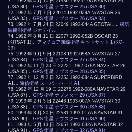
1992 年 4 月 10 日 21930 1992-019A NAVSTAR 25
(USA 80)…
GPS 衛星 ナブスター 25 (USA 80)
1992 年 7 月 7 日 22014 1992-039A NAVSTAR 26
(USA 83)…
GPS 衛星 ナブスター 26 (USA 83)
1992 年 7 月 24 日 22049 1992-044A GEOTAIL…
磁気
圏観測衛星 ジオテイル
1992 年 8 月 11 日 22077 1992-052B OSCAR 23
(KITSAT 1)…
アマチュア無線衛星 キットサット 1 (KO-
23)
1992 年 9 月 9 日 22108 1992-058A NAVSTAR 27
(USA 84)…
GPS 衛星 ナブスター 27 (USA 84)
1992 年 11 月 23 日 22231 1992-079A NAVSTAR 28
(USA 85)…
GPS 衛星 ナブスター 28 (USA 85)
1992 年 12 月 2 日 22253 1992-084A SUPERBIRD
A1…
通信衛星 スーパーバード A1
1992 年 12 月 19 日 22275 1992-089A NAVSTAR 29
(USA 87)…
GPS 衛星 ナブスター 29 (USA 87)
1993 年 2 月 3 日 22446 1993-007A NAVSTAR 30
(USA 88)…
GPS 衛星 ナブスター 30 (USA 88)
1993 年 3 月 30 日 22581 1993-017A NAVSTAR 31
(USA 90)…
GPS 衛星 ナブスター 31 (USA 90)
1993 年 5 月 13 日 22657 1993-032A NAVSTAR 32
(USA 91)…
GPS 衛星 ナブスター 32 (USA 91)