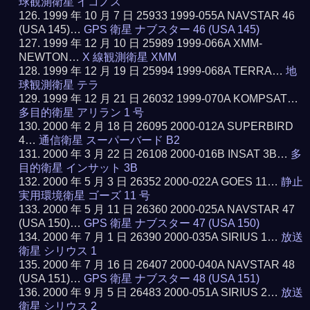
球観測衛星 イコノス
1999 年 10 月 7 日 25933 1999-055A NAVSTAR 46
(USA 145)…
GPS 衛星 ナブスター 46 (USA 145)
1999 年 12 月 10 日 25989 1999-066A XMM-
NEWTON…
X 線観測衛星 XMM
1999 年 12 月 19 日 25994 1999-068A TERRA…
地
球観測衛星 テラ
1999 年 12 月 21 日 26032 1999-070A KOMPSAT…
多目的衛星 アリラン 1 号
2000 年 2 月 18 日 26095 2000-012A SUPERBIRD
4…
通信衛星 スーパーバード B2
2000 年 3 月 22 日 26108 2000-016B INSAT 3B…
多
目的衛星 インサット 3B
2000 年 5 月 3 日 26352 2000-022A GOES 11…
静止
実用環境衛星 ゴーズ 11 号
2000 年 5 月 11 日 26360 2000-025A NAVSTAR 47
(USA 150)…
GPS 衛星 ナブスター 47 (USA 150)
2000 年 7 月 1 日 26390 2000-035A SIRIUS 1…
放送
衛星 シリウス 1
2000 年 7 月 16 日 26407 2000-040A NAVSTAR 48
(USA 151)…
GPS 衛星 ナブスター 48 (USA 151)
2000 年 9 月 5 日 26483 2000-051A SIRIUS 2…
放送
衛星 シリウス 2