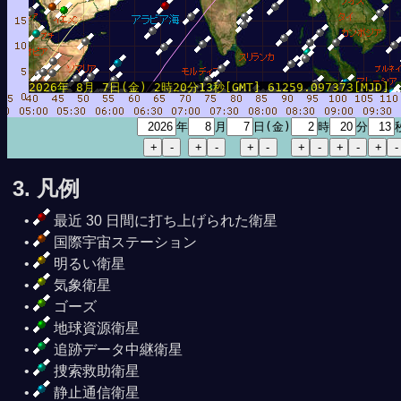
2026年 8月 7日(金) 2時20分13秒[GMT] 61259.097373[MJD]
年
月
日(金)
時
分
3. 凡例
2時29分48秒
8月 7日10時56分52秒
最近 30 日間に打ち上げられた衛星
国際宇宙ステーション
明るい衛星
気象衛星
ゴーズ
地球資源衛星
追跡データ中継衛星
捜索救助衛星
静止通信衛星