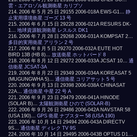
雲・エアロゾル観測衛星 カリプソ
2006 年 5 月 25 日 29155 2006-018A EWS-G1…
静
止実用環境衛星 ゴーズ 13 号
2006 年 6 月 15 日 29228 2006-021A RESURS DK-
1…
地球資源観測衛星 レスルス DK1
2006 年 7 月 28 日 29268 2006-031A KOMPSAT 2…
多目的実用衛星 アリラン 2 号
2006 年 8 月 5 日 29270 2006-032A EUTE HOT
BIRD 13B (HB 8)…
放送衛星 ホットバード 8
2006 年 8 月 12 日 29272 2006-033A JCSAT 10…
通
信衛星 JCSAT-3A
2006 年 8 月 22 日 29349 2006-034A KOREASAT 5
(MUGUNGWHA 5)…
通信衛星 コリアサット 5 号
2006 年 9 月 13 日 29398 2006-038A CHINASAT
22A…
通信衛星 中星 22 号 A
2006 年 9 月 23 日 29479 2006-041A HINODE
(SOLAR B)…
太陽観測衛星 ひので (SOLAR-B)
2006 年 9 月 26 日 29486 2006-042A NAVSTAR 58
(USA 190)…
GPS 衛星 ナブスター 58 (USA 190)
2006 年 10 月 14 日 29494 2006-043A DIRECTV
9S…
通信衛星 ディレク TV 9S
2006 年 10 月 14 日 29495 2006-043B OPTUS D1…