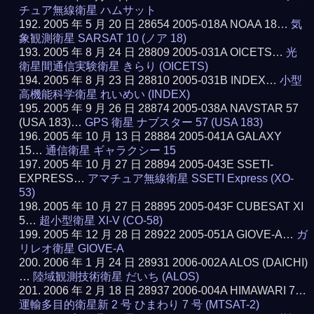
チュア無線衛星 ハムサット
2005 年 5 月 20 日 28654 2005-018A NOAA 18…
気
象観測衛星 SARSAT 10 (ノア 18)
2005 年 8 月 24 日 28809 2005-031A OICETS…
光
衛星間通信実験衛星 きらり (OICETS)
2005 年 8 月 23 日 28810 2005-031B INDEX…
小型
高機能科学衛星 れいめい (INDEX)
2005 年 9 月 26 日 28874 2005-038A NAVSTAR 57
(USA 183)…
GPS 衛星 ナブスター 57 (USA 183)
2005 年 10 月 13 日 28884 2005-041A GALAXY
15…
通信衛星 ギャラクシー 15
2005 年 10 月 27 日 28894 2005-043E SSETI-
EXPRESS…
アマチュア無線衛星 SSETI Express (XO-
53)
2005 年 10 月 27 日 28895 2005-043F CUBESAT XI
5…
超小型衛星 XI-V (CO-58)
2005 年 12 月 28 日 28922 2005-051A GIOVE-A…
ガ
リレオ衛星 GIOVE-A
2006 年 1 月 24 日 28931 2006-002A ALOS (DAICHI)
…
陸域観測技術衛星 だいち (ALOS)
2006 年 2 月 18 日 28937 2006-004A HIMAWARI 7…
運輸多目的衛星新 2 号 ひまわり 7 号 (MTSAT-2)