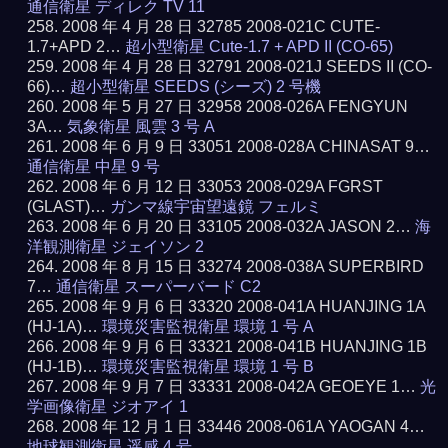
通信衛星 ディレク TV 11
2008 年 4 月 28 日 32785 2008-021C CUTE-
1.7+APD 2…
超小型衛星 Cute-1.7 + APD II (CO-65)
2008 年 4 月 28 日 32791 2008-021J SEEDS II (CO-
66)…
超小型衛星 SEEDS (シーズ) 2 号機
2008 年 5 月 27 日 32958 2008-026A FENGYUN
3A…
気象衛星 風雲 3 号 A
2008 年 6 月 9 日 33051 2008-028A CHINASAT 9…
通信衛星 中星 9 号
2008 年 6 月 12 日 33053 2008-029A FGRST
(GLAST)…
ガンマ線宇宙望遠鏡 フェルミ
2008 年 6 月 20 日 33105 2008-032A JASON 2…
海
洋観測衛星 ジェイソン 2
2008 年 8 月 15 日 33274 2008-038A SUPERBIRD
7…
通信衛星 スーパーバード C2
2008 年 9 月 6 日 33320 2008-041A HUANJING 1A
(HJ-1A)…
環境災害監視衛星 環境 1 号 A
2008 年 9 月 6 日 33321 2008-041B HUANJING 1B
(HJ-1B)…
環境災害監視衛星 環境 1 号 B
2008 年 9 月 7 日 33331 2008-042A GEOEYE 1…
光
学画像衛星 ジオアイ 1
2008 年 12 月 1 日 33446 2008-061A YAOGAN 4…
地球観測衛星 遥感 4 号