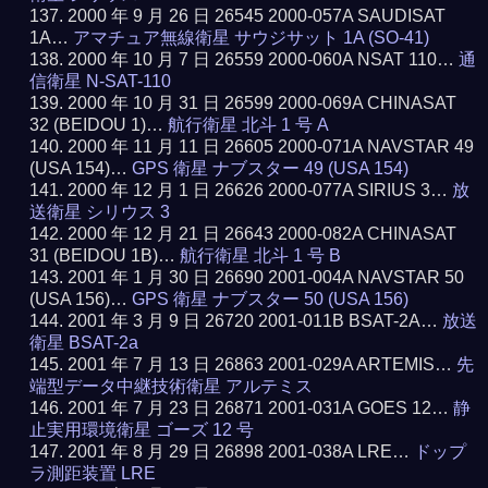
2000 年 9 月 26 日 26545 2000-057A SAUDISAT
1A…
アマチュア無線衛星 サウジサット 1A (SO-41)
2000 年 10 月 7 日 26559 2000-060A NSAT 110…
通
信衛星 N-SAT-110
2000 年 10 月 31 日 26599 2000-069A CHINASAT
32 (BEIDOU 1)…
航行衛星 北斗 1 号 A
2000 年 11 月 11 日 26605 2000-071A NAVSTAR 49
(USA 154)…
GPS 衛星 ナブスター 49 (USA 154)
2000 年 12 月 1 日 26626 2000-077A SIRIUS 3…
放
送衛星 シリウス 3
2000 年 12 月 21 日 26643 2000-082A CHINASAT
31 (BEIDOU 1B)…
航行衛星 北斗 1 号 B
2001 年 1 月 30 日 26690 2001-004A NAVSTAR 50
(USA 156)…
GPS 衛星 ナブスター 50 (USA 156)
2001 年 3 月 9 日 26720 2001-011B BSAT-2A…
放送
衛星 BSAT-2a
2001 年 7 月 13 日 26863 2001-029A ARTEMIS…
先
端型データ中継技術衛星 アルテミス
2001 年 7 月 23 日 26871 2001-031A GOES 12…
静
止実用環境衛星 ゴーズ 12 号
2001 年 8 月 29 日 26898 2001-038A LRE…
ドップ
ラ測距装置 LRE