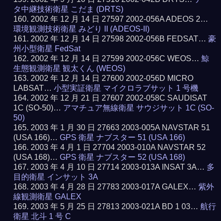
タ中継技術衛星 こだま (DRTS)
2002 年 12 月 14 日 27597 2002-056A ADEOS 2…
環境観測技術衛星 みどり II (ADEOS-II)
2002 年 12 月 14 日 27598 2002-056B FEDSAT…
豪
州小型衛星 FedSat
2002 年 12 月 14 日 27599 2002-056C WEOS…
鯨
生態観測衛星 観太くん (WEOS)
2002 年 12 月 14 日 27600 2002-056D MICRO
LABSAT…
小型実証衛星 マイクロラブサット 1 号機
2002 年 12 月 21 日 27607 2002-058C SAUDISAT
1C (SO-50)…
アマチュア無線衛星 サウジサット 1C (SO-
50)
2003 年 1 月 30 日 27663 2003-005A NAVSTAR 51
(USA 166)…
GPS 衛星 ナブスター 51 (USA 166)
2003 年 4 月 1 日 27704 2003-010A NAVSTAR 52
(USA 168)…
GPS 衛星 ナブスター 52 (USA 168)
2003 年 4 月 10 日 27714 2003-013A INSAT 3A…
多
目的衛星 インサット 3A
2003 年 4 月 28 日 27783 2003-017A GALEX…
紫外
線観測衛星 GALEX
2003 年 5 月 25 日 27813 2003-021A BD 1 03…
航行
衛星 北斗 1 号 C