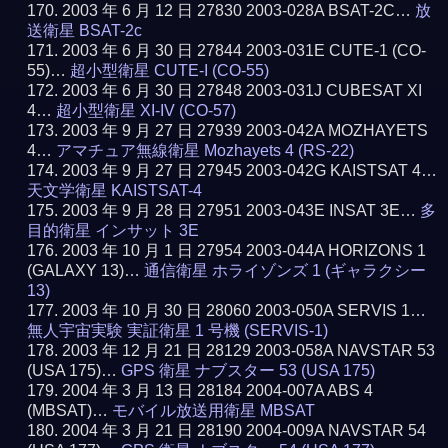
2003 年 6 月 12 日 27830 2003-028A BSAT-2C…
放
送衛星 BSAT-2c
2003 年 6 月 30 日 27844 2003-031E CUTE-1 (CO-
55)…
超小型衛星 CUTE-I (CO-55)
2003 年 6 月 30 日 27848 2003-031J CUBESAT XI
4…
超小型衛星 XI-IV (CO-57)
2003 年 9 月 27 日 27939 2003-042A MOZHAYETS
4…
アマチュア無線衛星 Mozhayets 4 (RS-22)
2003 年 9 月 27 日 27945 2003-042G KAISTSAT 4…
天文学衛星 KAISTSAT-4
2003 年 9 月 28 日 27951 2003-043E INSAT 3E…
多
目的衛星 インサット 3E
2003 年 10 月 1 日 27954 2003-044A HORIZONS 1
(GALAXY 13)…
通信衛星 ホライゾンズ 1 (ギャラクシー
13)
2003 年 10 月 30 日 28060 2003-050A SERVIS 1…
無人宇宙実験 実証衛星 1 号機 (SERVIS-1)
2003 年 12 月 21 日 28129 2003-058A NAVSTAR 53
(USA 175)…
GPS 衛星 ナブスター 53 (USA 175)
2004 年 3 月 13 日 28184 2004-007A ABS 4
(MBSAT)…
モバイル放送用衛星 MBSAT
2004 年 3 月 21 日 28190 2004-009A NAVSTAR 54