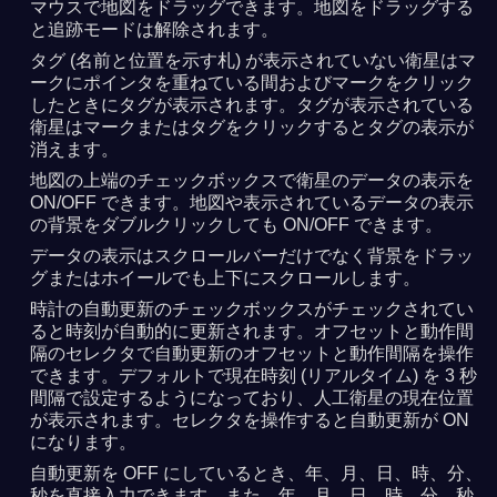
マウスで地図をドラッグできます。地図をドラッグする
と追跡モードは解除されます。
タグ (名前と位置を示す札) が表示されていない衛星はマ
ークにポインタを重ねている間およびマークをクリック
したときにタグが表示されます。タグが表示されている
衛星はマークまたはタグをクリックするとタグの表示が
消えます。
地図の上端のチェックボックスで衛星のデータの表示を
ON/OFF できます。地図や表示されているデータの表示
の背景をダブルクリックしても ON/OFF できます。
データの表示はスクロールバーだけでなく背景をドラッ
グまたはホイールでも上下にスクロールします。
時計の自動更新のチェックボックスがチェックされてい
ると時刻が自動的に更新されます。オフセットと動作間
隔のセレクタで自動更新のオフセットと動作間隔を操作
できます。デフォルトで現在時刻 (リアルタイム) を 3 秒
間隔で設定するようになっており、人工衛星の現在位置
が表示されます。セレクタを操作すると自動更新が ON
になります。
自動更新を OFF にしているとき、年、月、日、時、分、
秒を直接入力できます。また、年、月、日、時、分、秒