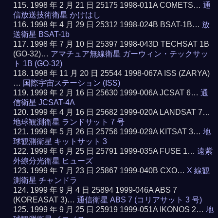
1998 年 2 月 21 日 25175 1998-011A COMETS…
通
信放送技術衛星 かけはし
1998 年 4 月 29 日 25312 1998-024B BSAT-1B…
放
送衛星 BSAT-1b
1998 年 7 月 10 日 25397 1998-043D TECHSAT 1B
(GO-32)…
アマチュア無線衛星 ガーウィン・テックサッ
ト 1B (GO-32)
1998 年 11 月 20 日 25544 1998-067A ISS (ZARYA)
…
国際宇宙ステーション (ISS)
1999 年 2 月 16 日 25630 1999-006A JCSAT 6…
通
信衛星 JCSAT-4A
1999 年 4 月 16 日 25682 1999-020A LANDSAT 7…
地球観測衛星 ランドサット 7 号
1999 年 5 月 26 日 25756 1999-029A KITSAT 3…
地
球観測衛星 キットサット 3
1999 年 6 月 25 日 25791 1999-035A FUSE 1…
遠紫
外線分光衛星 ヒューズ
1999 年 7 月 23 日 25867 1999-040B CXO…
X 線観
測衛星 チャンドラ
1999 年 9 月 4 日 25894 1999-046A ABS 7
(KOREASAT 3)…
通信衛星 ABS 7 (コリアサット 3 号)
1999 年 9 月 25 日 25919 1999-051A IKONOS 2…
地