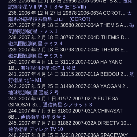
2006 年 12 月 18 日 29656 2006-059A ETS 8…
技術
試験衛星 VIII 型 きく 8 号 (ETS-VIII)
2006 年 12 月 27 日 29678 2006-063A COROT…
太
陽系外惑星捜索衛星 コロー (COROT)
2007 年 2 月 18 日 30580 2007-004A THEMIS A…
磁
気圏観測衛星 テミス 1
2007 年 2 月 18 日 30797 2007-004D THEMIS D…
磁気圏観測衛星 テミス 4
2007 年 2 月 18 日 30798 2007-004E THEMIS E…
磁気圏観測衛星 テミス 5
2007 年 4 月 11 日 31113 2007-010A HAIYANG
1B…
海洋観測衛星 海洋 1 号 B
2007 年 4 月 14 日 31115 2007-011A BEIDOU 2…
航
行衛星 北斗 M1
2007 年 5 月 25 日 31490 2007-019A YAOGAN 2…
地球観測衛星 遥感 2 号
2007 年 6 月 1 日 31577 2007-021A EUTE 8A
(SINOSAT 3)…
通信衛星 シノサット 3
2007 年 7 月 6 日 31800 2007-031A CHINASAT
6B…
通信衛星 中星 6 号 B
2007 年 7 月 7 日 31862 2007-032A DIRECTV 10…
通信衛星 ディレク TV 10
2007 年 8 月 15 日 32018 2007-036A SPACEWAY