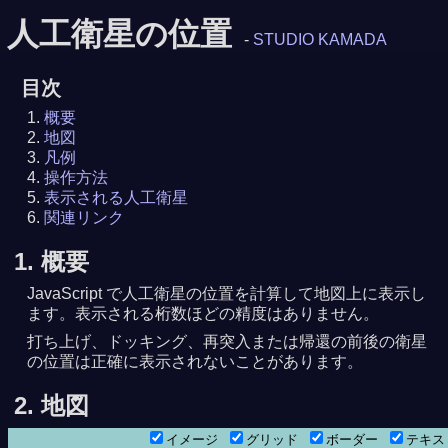
人工衛星の位置
-
STUDIO KAMADA
目次
概要
地図
凡例
操作方法
表示される人工衛星
関連リンク
1. 概要
JavaScript で人工衛星の位置を計算して地図上に表示し
ます。表示される桁数ほどの精度はありません。
打ち上げ、ドッキング、再突入または帰還の前後の衛星
の位置は正確に表示されないことがあります。
2. 地図
イメージ
グリッド
ボーダー
テキ