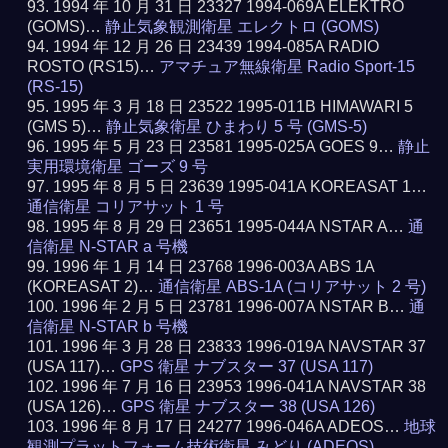
1994 年 10 月 31 日 23327 1994-069A ELEKTRO
(GOMS)…
静止気象観測衛星 エレクトロ (GOMS)
1994 年 12 月 26 日 23439 1994-085A RADIO
ROSTO (RS15)…
アマチュア無線衛星 Radio Sport-15
(RS-15)
1995 年 3 月 18 日 23522 1995-011B HIMAWARI 5
(GMS 5)…
静止気象衛星 ひまわり 5 号 (GMS-5)
1995 年 5 月 23 日 23581 1995-025A GOES 9…
静止
実用環境衛星 ゴーズ 9 号
1995 年 8 月 5 日 23639 1995-041A KOREASAT 1…
通信衛星 コリアサット 1 号
1995 年 8 月 29 日 23651 1995-044A NSTAR A…
通
信衛星 N-STAR a 号機
1996 年 1 月 14 日 23768 1996-003A ABS 1A
(KOREASAT 2)…
通信衛星 ABS-1A (コリアサット 2 号)
1996 年 2 月 5 日 23781 1996-007A NSTAR B…
通
信衛星 N-STAR b 号機
1996 年 3 月 28 日 23833 1996-019A NAVSTAR 37
(USA 117)…
GPS 衛星 ナブスター 37 (USA 117)
1996 年 7 月 16 日 23953 1996-041A NAVSTAR 38
(USA 126)…
GPS 衛星 ナブスター 38 (USA 126)
1996 年 8 月 17 日 24277 1996-046A ADEOS…
地球
観測プラットフォーム技術衛星 みどり (ADEOS)