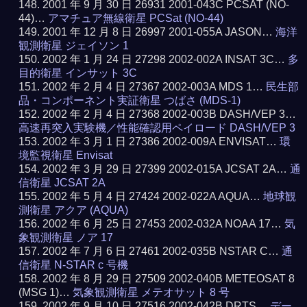
2001 年 9 月 30 日 26931 2001-043C PCSAT (NO-
44)…
アマチュア無線衛星 PCSat (NO-44)
2001 年 12 月 8 日 26997 2001-055A JASON…
海洋
観測衛星 ジェイソン 1
2002 年 1 月 24 日 27298 2002-002A INSAT 3C…
多
目的衛星 インサット 3C
2002 年 2 月 4 日 27367 2002-003A MDS 1…
民生部
品・コンポーネント実証衛星 つばさ (MDS-1)
2002 年 2 月 4 日 27368 2002-003B DASH/VEP 3…
高速再突入実験機／性能確認用ペイロード DASH/VEP 3
2002 年 3 月 1 日 27386 2002-009A ENVISAT…
環
境監視衛星 Envisat
2002 年 3 月 29 日 27399 2002-015A JCSAT 2A…
通
信衛星 JCSAT 2A
2002 年 5 月 4 日 27424 2002-022A AQUA…
地球観
測衛星 アクア (AQUA)
2002 年 6 月 25 日 27453 2002-032A NOAA 17…
気
象観測衛星 ノア 17
2002 年 7 月 6 日 27461 2002-035B NSTAR C…
通
信衛星 N-STAR c 号機
2002 年 8 月 29 日 27509 2002-040B METEOSAT 8
(MSG 1)…
気象観測衛星 メテオサット 8 号
2002 年 9 月 10 日 27516 2002-042B DRTS…
デー