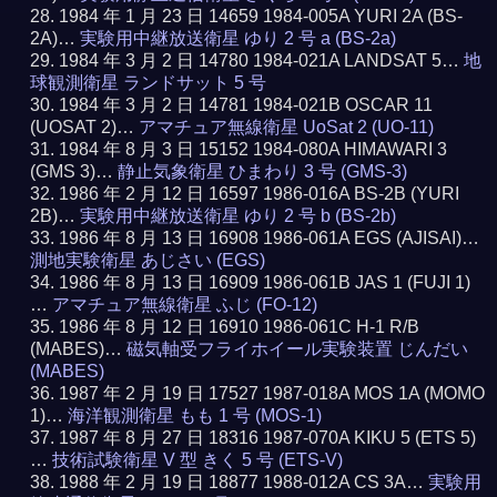
1984 年 1 月 23 日 14659 1984-005A YURI 2A (BS-
2A)…
実験用中継放送衛星 ゆり 2 号 a (BS-2a)
1984 年 3 月 2 日 14780 1984-021A LANDSAT 5…
地
球観測衛星 ランドサット 5 号
1984 年 3 月 2 日 14781 1984-021B OSCAR 11
(UOSAT 2)…
アマチュア無線衛星 UoSat 2 (UO-11)
1984 年 8 月 3 日 15152 1984-080A HIMAWARI 3
(GMS 3)…
静止気象衛星 ひまわり 3 号 (GMS-3)
1986 年 2 月 12 日 16597 1986-016A BS-2B (YURI
2B)…
実験用中継放送衛星 ゆり 2 号 b (BS-2b)
1986 年 8 月 13 日 16908 1986-061A EGS (AJISAI)…
測地実験衛星 あじさい (EGS)
1986 年 8 月 13 日 16909 1986-061B JAS 1 (FUJI 1)
…
アマチュア無線衛星 ふじ (FO-12)
1986 年 8 月 12 日 16910 1986-061C H-1 R/B
(MABES)…
磁気軸受フライホイール実験装置 じんだい
(MABES)
1987 年 2 月 19 日 17527 1987-018A MOS 1A (MOMO
1)…
海洋観測衛星 もも 1 号 (MOS-1)
1987 年 8 月 27 日 18316 1987-070A KIKU 5 (ETS 5)
…
技術試験衛星 V 型 きく 5 号 (ETS-V)
1988 年 2 月 19 日 18877 1988-012A CS 3A…
実験用