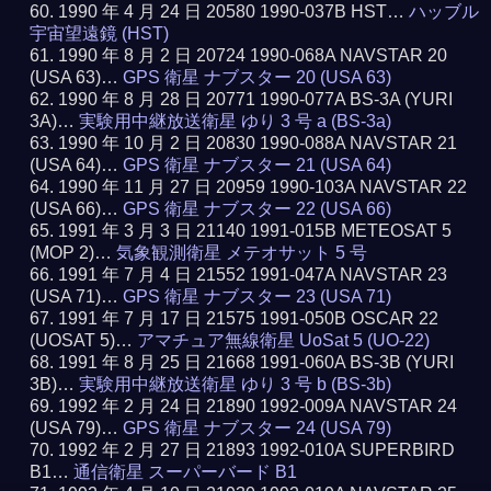
1990 年 4 月 24 日 20580 1990-037B HST…
ハッブル
宇宙望遠鏡 (HST)
1990 年 8 月 2 日 20724 1990-068A NAVSTAR 20
(USA 63)…
GPS 衛星 ナブスター 20 (USA 63)
1990 年 8 月 28 日 20771 1990-077A BS-3A (YURI
3A)…
実験用中継放送衛星 ゆり 3 号 a (BS-3a)
1990 年 10 月 2 日 20830 1990-088A NAVSTAR 21
(USA 64)…
GPS 衛星 ナブスター 21 (USA 64)
1990 年 11 月 27 日 20959 1990-103A NAVSTAR 22
(USA 66)…
GPS 衛星 ナブスター 22 (USA 66)
1991 年 3 月 3 日 21140 1991-015B METEOSAT 5
(MOP 2)…
気象観測衛星 メテオサット 5 号
1991 年 7 月 4 日 21552 1991-047A NAVSTAR 23
(USA 71)…
GPS 衛星 ナブスター 23 (USA 71)
1991 年 7 月 17 日 21575 1991-050B OSCAR 22
(UOSAT 5)…
アマチュア無線衛星 UoSat 5 (UO-22)
1991 年 8 月 25 日 21668 1991-060A BS-3B (YURI
3B)…
実験用中継放送衛星 ゆり 3 号 b (BS-3b)
1992 年 2 月 24 日 21890 1992-009A NAVSTAR 24
(USA 79)…
GPS 衛星 ナブスター 24 (USA 79)
1992 年 2 月 27 日 21893 1992-010A SUPERBIRD
B1…
通信衛星 スーパーバード B1