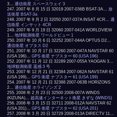
3…
通信衛星 スペースウェイ 3
2007 年 8 月 15 日 32019 2007-036B BSAT-3A…
放
送衛星 BSAT-3a
2007 年 9 月 2 日 32050 2007-037A INSAT 4CR…
通
信衛星 インサット 4CR
2007 年 9 月 19 日 32060 2007-041A WORLDVIEW
1…
地球観測衛星 ワールドビュー 1
2007 年 10 月 6 日 32252 2007-044A OPTUS D2…
通信衛星 オプタス D2
2007 年 10 月 17 日 32260 2007-047A NAVSTAR 60
(USA 196)…
GPS 衛星 ナブスター 60 (USA 196)
2007 年 11 月 12 日 32289 2007-055A YAOGAN 3…
地球観測衛星 遥感 3 号
2007 年 12 月 21 日 32384 2007-062A NAVSTAR 61
(USA 199)…
GPS 衛星 ナブスター 61 (USA 199)
2007 年 12 月 21 日 32388 2007-063B HORIZONS
2…
通信衛星 ホライゾンズ 2
2008 年 2 月 23 日 32500 2008-007A WINDS
(KIZUNA)…
超高速インターネット衛星 きずな (WINDS)
2008 年 3 月 15 日 32711 2008-012A NAVSTAR 62
(USA 201)…
GPS 衛星 ナブスター 62 (USA 201)
2008 年 3 月 20 日 32729 2008-013A DIRECTV 11…