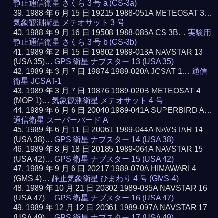
静止通信衛星 さくら 3 号 a (CS-3a)
1988 年 6 月 15 日 19215 1988-051A METEOSAT 3…
気象観測衛星 メテオサット 3 号
1988 年 9 月 16 日 19508 1988-086A CS 3B…
実験用
静止通信衛星 さくら 3 号 b (CS-3b)
1989 年 2 月 15 日 19802 1989-013A NAVSTAR 13
(USA 35)…
GPS 衛星 ナブスター 13 (USA 35)
1989 年 3 月 7 日 19874 1989-020A JCSAT 1…
通信
衛星 JCSAT-1
1989 年 3 月 7 日 19876 1989-020B METEOSAT 4
(MOP 1)…
気象観測衛星 メテオサット 4 号
1989 年 6 月 6 日 20040 1989-041A SUPERBIRD A…
通信衛星 スーパーバード A
1989 年 6 月 11 日 20061 1989-044A NAVSTAR 14
(USA 38)…
GPS 衛星 ナブスター 14 (USA 38)
1989 年 8 月 18 日 20185 1989-064A NAVSTAR 15
(USA 42)…
GPS 衛星 ナブスター 15 (USA 42)
1989 年 9 月 6 日 20217 1989-070A HIMAWARI 4
(GMS 4)…
静止気象衛星 ひまわり 4 号 (GMS-4)
1989 年 10 月 21 日 20302 1989-085A NAVSTAR 16
(USA 47)…
GPS 衛星 ナブスター 16 (USA 47)
1989 年 12 月 12 日 20361 1989-097A NAVSTAR 17
(USA 49)…
GPS 衛星 ナブスター 17 (USA 49)