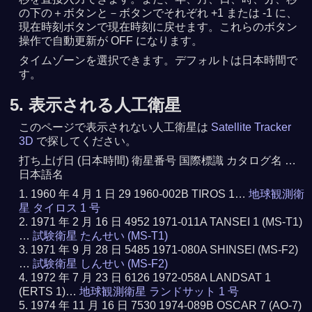
の下の＋ボタンと－ボタンでそれぞれ +1 または -1 に、
現在時刻ボタンで現在時刻に戻せます。これらのボタン
操作で自動更新が OFF になります。
タイムゾーンを選択できます。デフォルトは日本時間で
す。
5. 表示される人工衛星
このページで表示されない人工衛星は
Satellite Tracker
3D
で探してください。
打ち上げ日 (日本時間) 衛星番号 国際標識 カタログ名 …
日本語名
1960 年 4 月 1 日 29 1960-002B TIROS 1…
地球観測衛
星 タイロス 1 号
1971 年 2 月 16 日 4952 1971-011A TANSEI 1 (MS-T1)
…
試験衛星 たんせい (MS-T1)
1971 年 9 月 28 日 5485 1971-080A SHINSEI (MS-F2)
…
試験衛星 しんせい (MS-F2)
1972 年 7 月 23 日 6126 1972-058A LANDSAT 1
(ERTS 1)…
地球観測衛星 ランドサット 1 号
1974 年 11 月 16 日 7530 1974-089B OSCAR 7 (AO-7)