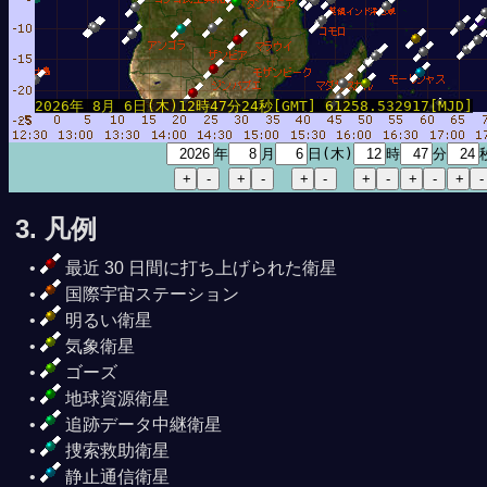
2026年 8月 6日(木)12時47分24秒[GMT] 61258.532917[MJD]
年
月
日(木)
時
分
3. 凡例
最近 30 日間に打ち上げられた衛星
国際宇宙ステーション
明るい衛星
気象衛星
ゴーズ
地球資源衛星
追跡データ中継衛星
捜索救助衛星
静止通信衛星