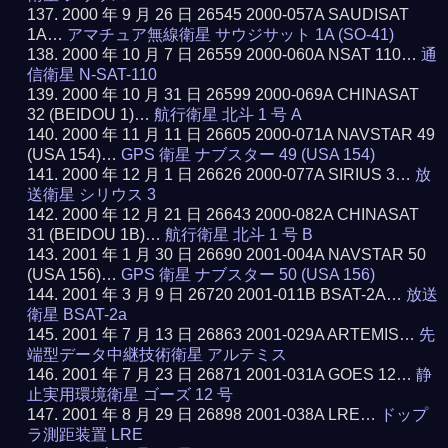
2000 年 9 月 26 日 26545 2000-057A SAUDISAT
1A…
アマチュア無線衛星 サウジサット 1A (SO-41)
2000 年 10 月 7 日 26559 2000-060A NSAT 110…
通
信衛星 N-SAT-110
2000 年 10 月 31 日 26599 2000-069A CHINASAT
32 (BEIDOU 1)…
航行衛星 北斗 1 号 A
2000 年 11 月 11 日 26605 2000-071A NAVSTAR 49
(USA 154)…
GPS 衛星 ナブスター 49 (USA 154)
2000 年 12 月 1 日 26626 2000-077A SIRIUS 3…
放
送衛星 シリウス 3
2000 年 12 月 21 日 26643 2000-082A CHINASAT
31 (BEIDOU 1B)…
航行衛星 北斗 1 号 B
2001 年 1 月 30 日 26690 2001-004A NAVSTAR 50
(USA 156)…
GPS 衛星 ナブスター 50 (USA 156)
2001 年 3 月 9 日 26720 2001-011B BSAT-2A…
放送
衛星 BSAT-2a
2001 年 7 月 13 日 26863 2001-029A ARTEMIS…
先
端型データ中継技術衛星 アルテミス
2001 年 7 月 23 日 26871 2001-031A GOES 12…
静
止実用環境衛星 ゴーズ 12 号
2001 年 8 月 29 日 26898 2001-038A LRE…
ドップ
ラ測距装置 LRE