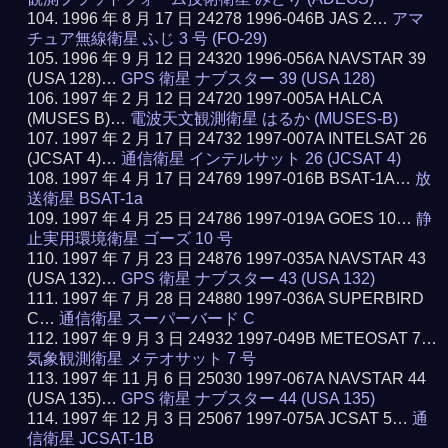
1996 年 8 月 17 日 24278 1996-046B JAS 2…
アマ
チュア無線衛星 ふじ 3 号 (FO-29)
1996 年 9 月 12 日 24320 1996-056A NAVSTAR 39
(USA 128)…
GPS 衛星 ナブスター 39 (USA 128)
1997 年 2 月 12 日 24720 1997-005A HALCA
(MUSES B)…
電波天文観測衛星 はるか (MUSES-B)
1997 年 2 月 17 日 24732 1997-007A INTELSAT 26
(JCSAT 4)…
通信衛星 インテルサット 26 (JCSAT 4)
1997 年 4 月 17 日 24769 1997-016B BSAT-1A…
放
送衛星 BSAT-1a
1997 年 4 月 25 日 24786 1997-019A GOES 10…
静
止実用環境衛星 ゴーズ 10 号
1997 年 7 月 23 日 24876 1997-035A NAVSTAR 43
(USA 132)…
GPS 衛星 ナブスター 43 (USA 132)
1997 年 7 月 28 日 24880 1997-036A SUPERBIRD
C…
通信衛星 スーパーバード C
1997 年 9 月 3 日 24932 1997-049B METEOSAT 7…
気象観測衛星 メテオサット 7 号
1997 年 11 月 6 日 25030 1997-067A NAVSTAR 44
(USA 135)…
GPS 衛星 ナブスター 44 (USA 135)
1997 年 12 月 3 日 25067 1997-075A JCSAT 5…
通
信衛星 JCSAT-1B