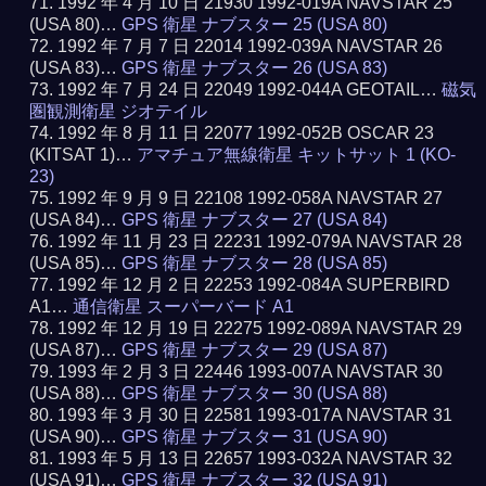
1992 年 4 月 10 日 21930 1992-019A NAVSTAR 25
(USA 80)…
GPS 衛星 ナブスター 25 (USA 80)
1992 年 7 月 7 日 22014 1992-039A NAVSTAR 26
(USA 83)…
GPS 衛星 ナブスター 26 (USA 83)
1992 年 7 月 24 日 22049 1992-044A GEOTAIL…
磁気
圏観測衛星 ジオテイル
1992 年 8 月 11 日 22077 1992-052B OSCAR 23
(KITSAT 1)…
アマチュア無線衛星 キットサット 1 (KO-
23)
1992 年 9 月 9 日 22108 1992-058A NAVSTAR 27
(USA 84)…
GPS 衛星 ナブスター 27 (USA 84)
1992 年 11 月 23 日 22231 1992-079A NAVSTAR 28
(USA 85)…
GPS 衛星 ナブスター 28 (USA 85)
1992 年 12 月 2 日 22253 1992-084A SUPERBIRD
A1…
通信衛星 スーパーバード A1
1992 年 12 月 19 日 22275 1992-089A NAVSTAR 29
(USA 87)…
GPS 衛星 ナブスター 29 (USA 87)
1993 年 2 月 3 日 22446 1993-007A NAVSTAR 30
(USA 88)…
GPS 衛星 ナブスター 30 (USA 88)
1993 年 3 月 30 日 22581 1993-017A NAVSTAR 31
(USA 90)…
GPS 衛星 ナブスター 31 (USA 90)
1993 年 5 月 13 日 22657 1993-032A NAVSTAR 32
(USA 91)…
GPS 衛星 ナブスター 32 (USA 91)