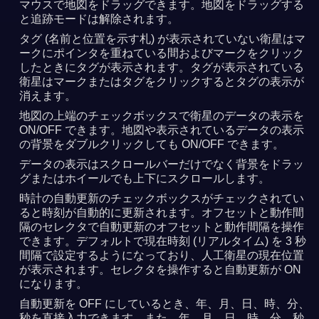
マウスで地図をドラッグできます。地図をドラッグする
と追跡モードは解除されます。
タグ (名前と位置を示す札) が表示されていない衛星はマ
ークにポインタを重ねている間およびマークをクリック
したときにタグが表示されます。タグが表示されている
衛星はマークまたはタグをクリックするとタグの表示が
消えます。
地図の上端のチェックボックスで衛星のデータの表示を
ON/OFF できます。地図や表示されているデータの表示
の背景をダブルクリックしても ON/OFF できます。
データの表示はスクロールバーだけでなく背景をドラッ
グまたはホイールでも上下にスクロールします。
時計の自動更新のチェックボックスがチェックされてい
ると時刻が自動的に更新されます。オフセットと動作間
隔のセレクタで自動更新のオフセットと動作間隔を操作
できます。デフォルトで現在時刻 (リアルタイム) を 3 秒
間隔で設定するようになっており、人工衛星の現在位置
が表示されます。セレクタを操作すると自動更新が ON
になります。
自動更新を OFF にしているとき、年、月、日、時、分、
秒を直接入力できます。また、年、月、日、時、分、秒