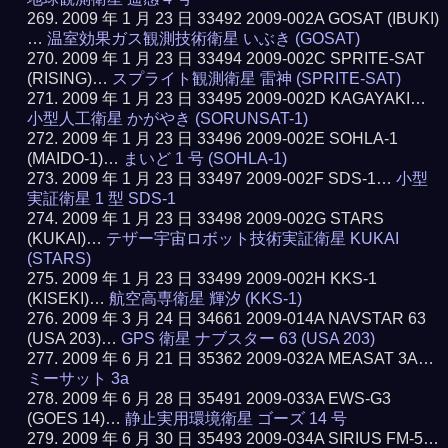
2009 年 1 月 23 日 33492 2009-002A GOSAT (IBUKI)
…
温室効果ガス観測技術衛星 いぶき (GOSAT)
2009 年 1 月 23 日 33494 2009-002C SPRITE-SAT
(RISING)…
スプライト観測衛星 雷神 (SPRITE-SAT)
2009 年 1 月 23 日 33495 2009-002D KAGAYAKI…
小型人工衛星 かがやき (SORUNSAT-1)
2009 年 1 月 23 日 33496 2009-002E SOHLA-1
(MAIDO-1)…
まいど 1 号 (SOHLA-1)
2009 年 1 月 23 日 33497 2009-002F SDS-1…
小型
実証衛星 1 型 SDS-1
2009 年 1 月 23 日 33498 2009-002G STARS
(KUKAI)…
テザー宇宙ロボット技術実証衛星 KUKAI
(STARS)
2009 年 1 月 23 日 33499 2009-002H KKS-1
(KISEKI)…
航空高専衛星 輝汐 (KKS-1)
2009 年 3 月 24 日 34661 2009-014A NAVSTAR 63
(USA 203)…
GPS 衛星 ナブスター 63 (USA 203)
2009 年 6 月 21 日 35362 2009-032A MEASAT 3A…
ミーサット 3a
2009 年 6 月 28 日 35491 2009-033A EWS-G3
(GOES 14)…
静止実用環境衛星 ゴーズ 14 号
2009 年 6 月 30 日 35493 2009-034A SIRIUS FM-5…