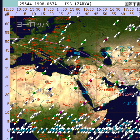
8
8月 6日23時20分15秒