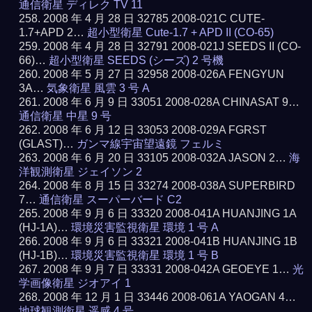
通信衛星 ディレク TV 11
2008 年 4 月 28 日 32785 2008-021C CUTE-
1.7+APD 2…
超小型衛星 Cute-1.7 + APD II (CO-65)
2008 年 4 月 28 日 32791 2008-021J SEEDS II (CO-
66)…
超小型衛星 SEEDS (シーズ) 2 号機
2008 年 5 月 27 日 32958 2008-026A FENGYUN
3A…
気象衛星 風雲 3 号 A
2008 年 6 月 9 日 33051 2008-028A CHINASAT 9…
通信衛星 中星 9 号
2008 年 6 月 12 日 33053 2008-029A FGRST
(GLAST)…
ガンマ線宇宙望遠鏡 フェルミ
2008 年 6 月 20 日 33105 2008-032A JASON 2…
海
洋観測衛星 ジェイソン 2
2008 年 8 月 15 日 33274 2008-038A SUPERBIRD
7…
通信衛星 スーパーバード C2
2008 年 9 月 6 日 33320 2008-041A HUANJING 1A
(HJ-1A)…
環境災害監視衛星 環境 1 号 A
2008 年 9 月 6 日 33321 2008-041B HUANJING 1B
(HJ-1B)…
環境災害監視衛星 環境 1 号 B
2008 年 9 月 7 日 33331 2008-042A GEOEYE 1…
光
学画像衛星 ジオアイ 1
2008 年 12 月 1 日 33446 2008-061A YAOGAN 4…
地球観測衛星 遥感 4 号