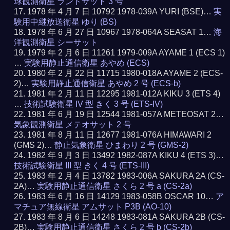
球観測衛星 ランドサット 3 号
1978 年 4 月 7 日 10792 1978-039A YURI (BSE)…
実
験用中継放送衛星 ゆり (BS)
1978 年 6 月 27 日 10967 1978-064A SEASAT 1…
海
洋観測衛星 シーサット
1979 年 2 月 6 日 11261 1979-009A AYAME 1 (ECS 1)
…
実験用静止通信衛星 あやめ (ECS)
1980 年 2 月 22 日 11715 1980-018A AYAME 2 (ECS-
2)…
実験用静止通信衛星 あやめ 2 号 (ECS-b)
1981 年 2 月 11 日 12295 1981-012A KIKU 3 (ETS 4)
…
技術試験衛星 IV 型 きく 3 号 (ETS-IV)
1981 年 6 月 19 日 12544 1981-057A METEOSAT 2…
気象観測衛星 メテオサット 2 号
1981 年 8 月 11 日 12677 1981-076A HIMAWARI 2
(GMS 2)…
静止気象衛星 ひまわり 2 号 (GMS-2)
1982 年 9 月 3 日 13492 1982-087A KIKU 4 (ETS 3)…
技術試験衛星 III 型 きく 4 号 (ETS-III)
1983 年 2 月 4 日 13782 1983-006A SAKURA 2A (CS-
2A)…
実験用静止通信衛星 さくら 2 号 a (CS-2a)
1983 年 6 月 16 日 14129 1983-058B OSCAR 10…
ア
マチュア無線衛星 アムサット P3B (AO-10)
1983 年 8 月 6 日 14248 1983-081A SAKURA 2B (CS-
2B)…
実験用静止通信衛星 さくら 2 号 b (CS-2b)