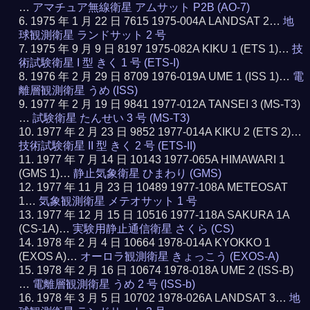
…
アマチュア無線衛星 アムサット P2B (AO-7)
1975 年 1 月 22 日 7615 1975-004A LANDSAT 2…
地
球観測衛星 ランドサット 2 号
1975 年 9 月 9 日 8197 1975-082A KIKU 1 (ETS 1)…
技
術試験衛星 I 型 きく 1 号 (ETS-I)
1976 年 2 月 29 日 8709 1976-019A UME 1 (ISS 1)…
電
離層観測衛星 うめ (ISS)
1977 年 2 月 19 日 9841 1977-012A TANSEI 3 (MS-T3)
…
試験衛星 たんせい 3 号 (MS-T3)
1977 年 2 月 23 日 9852 1977-014A KIKU 2 (ETS 2)…
技術試験衛星 II 型 きく 2 号 (ETS-II)
1977 年 7 月 14 日 10143 1977-065A HIMAWARI 1
(GMS 1)…
静止気象衛星 ひまわり (GMS)
1977 年 11 月 23 日 10489 1977-108A METEOSAT
1…
気象観測衛星 メテオサット 1 号
1977 年 12 月 15 日 10516 1977-118A SAKURA 1A
(CS-1A)…
実験用静止通信衛星 さくら (CS)
1978 年 2 月 4 日 10664 1978-014A KYOKKO 1
(EXOS A)…
オーロラ観測衛星 きょっこう (EXOS-A)
1978 年 2 月 16 日 10674 1978-018A UME 2 (ISS-B)
…
電離層観測衛星 うめ 2 号 (ISS-b)
1978 年 3 月 5 日 10702 1978-026A LANDSAT 3…
地