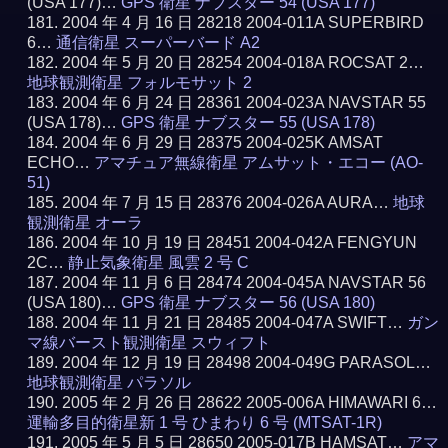
(USA 177)…
GPS 衛星 ナブスター 54 (USA 177)
2004 年 4 月 16 日 28218 2004-011A SUPERBIRD
6…
通信衛星 スーパーバード A2
2004 年 5 月 20 日 28254 2004-018A ROCSAT 2…
地球観測衛星 フォルモサット 2
2004 年 6 月 24 日 28361 2004-023A NAVSTAR 55
(USA 178)…
GPS 衛星 ナブスター 55 (USA 178)
2004 年 6 月 29 日 28375 2004-025K AMSAT
ECHO…
アマチュア無線衛星 アムサット・エコー (AO-
51)
2004 年 7 月 15 日 28376 2004-026A AURA…
地球
観測衛星 オーラ
2004 年 10 月 19 日 28451 2004-042A FENGYUN
2C…
静止気象衛星 風雲 2 号 C
2004 年 11 月 6 日 28474 2004-045A NAVSTAR 56
(USA 180)…
GPS 衛星 ナブスター 56 (USA 180)
2004 年 11 月 21 日 28485 2004-047A SWIFT…
ガン
マ線バースト観測衛星 スウィフト
2004 年 12 月 19 日 28498 2004-049G PARASOL…
地球観測衛星 パラソル
2005 年 2 月 26 日 28622 2005-006A HIMAWARI 6…
運輸多目的衛星新 1 号 ひまわり 6 号 (MTSAT-1R)
2005 年 5 月 5 日 28650 2005-017B HAMSAT…
アマ