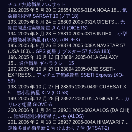
チュア無線衛星 ハムサット
2005 年 5 月 20 日 28654 2005-018A NOAA 18…
気
象観測衛星 SARSAT 10 (ノア 18)
2005 年 8 月 24 日 28809 2005-031A OICETS…
光
衛星間通信実験衛星 きらり (OICETS)
2005 年 8 月 23 日 28810 2005-031B INDEX…
小型
高機能科学衛星 れいめい (INDEX)
2005 年 9 月 26 日 28874 2005-038A NAVSTAR 57
(USA 183)…
GPS 衛星 ナブスター 57 (USA 183)
2005 年 10 月 13 日 28884 2005-041A GALAXY
15…
通信衛星 ギャラクシー 15
2005 年 10 月 27 日 28894 2005-043E SSETI-
EXPRESS…
アマチュア無線衛星 SSETI Express (XO-
53)
2005 年 10 月 27 日 28895 2005-043F CUBESAT XI
5…
超小型衛星 XI-V (CO-58)
2005 年 12 月 28 日 28922 2005-051A GIOVE-A…
ガ
リレオ衛星 GIOVE-A
2006 年 1 月 24 日 28931 2006-002A ALOS (DAICHI)
…
陸域観測技術衛星 だいち (ALOS)
2006 年 2 月 18 日 28937 2006-004A HIMAWARI 7…
運輸多目的衛星新 2 号 ひまわり 7 号 (MTSAT-2)