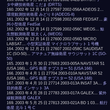
タ中継技術衛星 こだま (DRTS)
2002 年 12 月 14 日 27597 2002-056A ADEOS 2…
環境観測技術衛星 みどり II (ADEOS-II)
2002 年 12 月 14 日 27598 2002-056B FEDSAT…
豪
州小型衛星 FedSat
2002 年 12 月 14 日 27599 2002-056C WEOS…
鯨
生態観測衛星 観太くん (WEOS)
2002 年 12 月 14 日 27600 2002-056D MICRO
LABSAT…
小型実証衛星 マイクロラブサット 1 号機
2002 年 12 月 21 日 27607 2002-058C SAUDISAT
1C (SO-50)…
アマチュア無線衛星 サウジサット 1C (SO-
50)
2003 年 1 月 30 日 27663 2003-005A NAVSTAR 51
(USA 166)…
GPS 衛星 ナブスター 51 (USA 166)
2003 年 4 月 1 日 27704 2003-010A NAVSTAR 52
(USA 168)…
GPS 衛星 ナブスター 52 (USA 168)
2003 年 4 月 10 日 27714 2003-013A INSAT 3A…
多
目的衛星 インサット 3A
2003 年 4 月 28 日 27783 2003-017A GALEX…
紫外
線観測衛星 GALEX
2003 年 5 月 25 日 27813 2003-021A BD 1 03…
航行
衛星 北斗 1 号 C