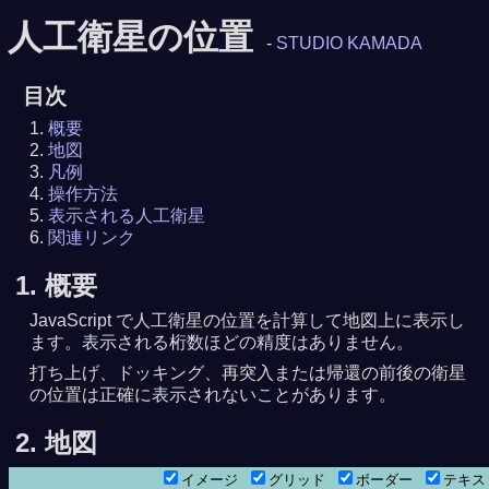
人工衛星の位置
-
STUDIO KAMADA
目次
概要
地図
凡例
操作方法
表示される人工衛星
関連リンク
1. 概要
JavaScript で人工衛星の位置を計算して地図上に表示し
ます。表示される桁数ほどの精度はありません。
打ち上げ、ドッキング、再突入または帰還の前後の衛星
の位置は正確に表示されないことがあります。
2. 地図
イメージ
グリッド
ボーダー
テキ