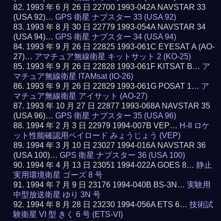
1993 年 6 月 26 日 22700 1993-042A NAVSTAR 33
(USA 92)…
GPS 衛星 ナブスター 33 (USA 92)
1993 年 8 月 30 日 22779 1993-054A NAVSTAR 34
(USA 94)…
GPS 衛星 ナブスター 34 (USA 94)
1993 年 9 月 26 日 22825 1993-061C EYESAT A (AO-
27)…
アマチュア無線衛星 キットサット 2 (KO-25)
1993 年 9 月 26 日 22828 1993-061F KITSAT B…
ア
マチュア無線衛星 ITAMsat (IO-26)
1993 年 9 月 26 日 22829 1993-061G POSAT 1…
ア
マチュア無線衛星 アイサット (AO-27)
1993 年 10 月 27 日 22877 1993-068A NAVSTAR 35
(USA 96)…
GPS 衛星 ナブスター 35 (USA 96)
1994 年 2 月 3 日 22979 1994-007B VEP…
H-II ロケ
ット性能確認用ペイロード みょうじょう (VEP)
1994 年 3 月 10 日 23027 1994-016A NAVSTAR 36
(USA 100)…
GPS 衛星 ナブスター 36 (USA 100)
1994 年 4 月 13 日 23051 1994-022A GOES 8…
静止
実用環境衛星 ゴーズ 8 号
1994 年 7 月 9 日 23176 1994-040B BS-3N…
実験用
中型放送衛星 ゆり 3N 号
1994 年 8 月 28 日 23230 1994-056A ETS 6…
技術試
験衛星 VI 型 きく 6 号 (ETS-VI)