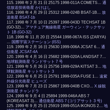
1998 年 2 月 21 日 25175 1998-011A COMETS…
通
信放送技術衛星 かけはし
1998 年 4 月 29 日 25312 1998-024B BSAT-1B…
放
送衛星 BSAT-1b
1998 年 7 月 10 日 25397 1998-043D TECHSAT 1B
(GO-32)…
アマチュア無線衛星 ガーウィン・テックサッ
ト 1B (GO-32)
1998 年 11 月 20 日 25544 1998-067A ISS (ZARYA)
…
国際宇宙ステーション (ISS)
1999 年 2 月 16 日 25630 1999-006A JCSAT 6…
通
信衛星 JCSAT-4A
1999 年 4 月 16 日 25682 1999-020A LANDSAT 7…
地球観測衛星 ランドサット 7 号
1999 年 5 月 26 日 25756 1999-029A KITSAT 3…
地
球観測衛星 キットサット 3
1999 年 6 月 25 日 25791 1999-035A FUSE 1…
遠紫
外線分光衛星 ヒューズ
1999 年 7 月 23 日 25867 1999-040B CXO…
X 線観
測衛星 チャンドラ
1999 年 9 月 4 日 25894 1999-046A ABS 7
(KOREASAT 3)…
通信衛星 ABS 7 (コリアサット 3 号)
1999 年 9 月 25 日 25919 1999-051A IKONOS 2…
地