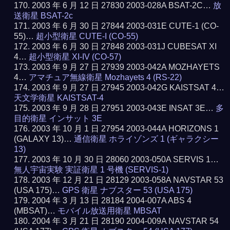
2003 年 6 月 12 日 27830 2003-028A BSAT-2C…
放
送衛星 BSAT-2c
2003 年 6 月 30 日 27844 2003-031E CUTE-1 (CO-
55)…
超小型衛星 CUTE-I (CO-55)
2003 年 6 月 30 日 27848 2003-031J CUBESAT XI
4…
超小型衛星 XI-IV (CO-57)
2003 年 9 月 27 日 27939 2003-042A MOZHAYETS
4…
アマチュア無線衛星 Mozhayets 4 (RS-22)
2003 年 9 月 27 日 27945 2003-042G KAISTSAT 4…
天文学衛星 KAISTSAT-4
2003 年 9 月 28 日 27951 2003-043E INSAT 3E…
多
目的衛星 インサット 3E
2003 年 10 月 1 日 27954 2003-044A HORIZONS 1
(GALAXY 13)…
通信衛星 ホライゾンズ 1 (ギャラクシー
13)
2003 年 10 月 30 日 28060 2003-050A SERVIS 1…
無人宇宙実験 実証衛星 1 号機 (SERVIS-1)
2003 年 12 月 21 日 28129 2003-058A NAVSTAR 53
(USA 175)…
GPS 衛星 ナブスター 53 (USA 175)
2004 年 3 月 13 日 28184 2004-007A ABS 4
(MBSAT)…
モバイル放送用衛星 MBSAT
2004 年 3 月 21 日 28190 2004-009A NAVSTAR 54