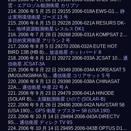
雲・エアロゾル観測衛星 カリプソ
2006 年 5 月 25 日 29155 2006-018A EWS-G1…
静
止実用環境衛星 ゴーズ 13 号
2006 年 6 月 15 日 29228 2006-021A RESURS DK-
1…
地球資源観測衛星 レスルス DK1
2006 年 7 月 28 日 29268 2006-031A KOMPSAT 2…
多目的実用衛星 アリラン 2 号
2006 年 8 月 5 日 29270 2006-032A EUTE HOT
BIRD 13B (HB 8)…
放送衛星 ホットバード 8
2006 年 8 月 12 日 29272 2006-033A JCSAT 10…
通
信衛星 JCSAT-3A
2006 年 8 月 22 日 29349 2006-034A KOREASAT 5
(MUGUNGWHA 5)…
通信衛星 コリアサット 5 号
2006 年 9 月 13 日 29398 2006-038A CHINASAT
22A…
通信衛星 中星 22 号 A
2006 年 9 月 23 日 29479 2006-041A HINODE
(SOLAR B)…
太陽観測衛星 ひので (SOLAR-B)
2006 年 9 月 26 日 29486 2006-042A NAVSTAR 58
(USA 190)…
GPS 衛星 ナブスター 58 (USA 190)
2006 年 10 月 14 日 29494 2006-043A DIRECTV
9S…
通信衛星 ディレク TV 9S
2006 年 10 月 14 日 29495 2006-043B OPTUS D1…