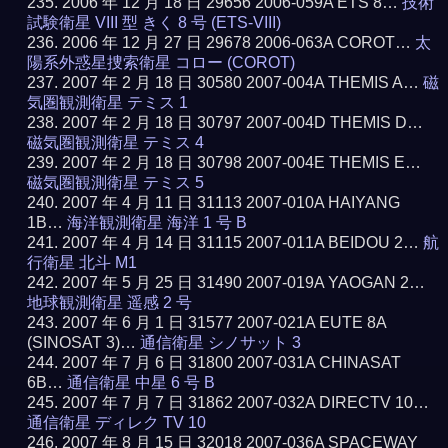
2006 年 12 月 18 日 29656 2006-059A ETS 8…
技術
試験衛星 VIII 型 きく 8 号 (ETS-VIII)
2006 年 12 月 27 日 29678 2006-063A COROT…
太
陽系外惑星捜索衛星 コロー (COROT)
2007 年 2 月 18 日 30580 2007-004A THEMIS A…
磁
気圏観測衛星 テミス 1
2007 年 2 月 18 日 30797 2007-004D THEMIS D…
磁気圏観測衛星 テミス 4
2007 年 2 月 18 日 30798 2007-004E THEMIS E…
磁気圏観測衛星 テミス 5
2007 年 4 月 11 日 31113 2007-010A HAIYANG
1B…
海洋観測衛星 海洋 1 号 B
2007 年 4 月 14 日 31115 2007-011A BEIDOU 2…
航
行衛星 北斗 M1
2007 年 5 月 25 日 31490 2007-019A YAOGAN 2…
地球観測衛星 遥感 2 号
2007 年 6 月 1 日 31577 2007-021A EUTE 8A
(SINOSAT 3)…
通信衛星 シノサット 3
2007 年 7 月 6 日 31800 2007-031A CHINASAT
6B…
通信衛星 中星 6 号 B
2007 年 7 月 7 日 31862 2007-032A DIRECTV 10…
通信衛星 ディレク TV 10
2007 年 8 月 15 日 32018 2007-036A SPACEWAY