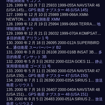
球観測衛星 イコノス
1999 年 10 月 7 日 25933 1999-055A NAVSTAR 46
(USA 145)…
GPS 衛星 ナブスター 46 (USA 145)
1999 年 12 月 10 日 25989 1999-066A XMM-
NEWTON…
X 線観測衛星 XMM
1999 年 12 月 19 日 25994 1999-068A TERRA…
地
球観測衛星 テラ
1999 年 12 月 21 日 26032 1999-070A KOMPSAT…
多目的衛星 アリラン 1 号
2000 年 2 月 18 日 26095 2000-012A SUPERBIRD
4…
通信衛星 スーパーバード B2
2000 年 3 月 22 日 26108 2000-016B INSAT 3B…
多
目的衛星 インサット 3B
2000 年 5 月 3 日 26352 2000-022A GOES 11…
静止
実用環境衛星 ゴーズ 11 号
2000 年 5 月 11 日 26360 2000-025A NAVSTAR 47
(USA 150)…
GPS 衛星 ナブスター 47 (USA 150)
2000 年 7 月 1 日 26390 2000-035A SIRIUS 1…
放送
衛星 シリウス 1
2000 年 7 月 16 日 26407 2000-040A NAVSTAR 48
(USA 151)…
GPS 衛星 ナブスター 48 (USA 151)
2000 年 9 月 5 日 26483 2000-051A SIRIUS 2…
放送
衛星 シリウス 2