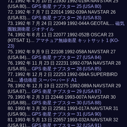
1992 年 4 月 10 日 21930 1992-019A NAVSTAR 25
(USA 80)…
GPS 衛星 ナブスター 25 (USA 80)
1992 年 7 月 7 日 22014 1992-039A NAVSTAR 26
(USA 83)…
GPS 衛星 ナブスター 26 (USA 83)
1992 年 7 月 24 日 22049 1992-044A GEOTAIL…
磁気
圏観測衛星 ジオテイル
1992 年 8 月 11 日 22077 1992-052B OSCAR 23
(KITSAT 1)…
アマチュア無線衛星 キットサット 1 (KO-
23)
1992 年 9 月 9 日 22108 1992-058A NAVSTAR 27
(USA 84)…
GPS 衛星 ナブスター 27 (USA 84)
1992 年 11 月 23 日 22231 1992-079A NAVSTAR 28
(USA 85)…
GPS 衛星 ナブスター 28 (USA 85)
1992 年 12 月 2 日 22253 1992-084A SUPERBIRD
A1…
通信衛星 スーパーバード A1
1992 年 12 月 19 日 22275 1992-089A NAVSTAR 29
(USA 87)…
GPS 衛星 ナブスター 29 (USA 87)
1993 年 2 月 3 日 22446 1993-007A NAVSTAR 30
(USA 88)…
GPS 衛星 ナブスター 30 (USA 88)
1993 年 3 月 30 日 22581 1993-017A NAVSTAR 31
(USA 90)…
GPS 衛星 ナブスター 31 (USA 90)
1993 年 5 月 13 日 22657 1993-032A NAVSTAR 32
(USA 91)…
GPS 衛星 ナブスター 32 (USA 91)