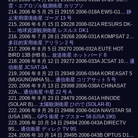
雲・エアロゾル観測衛星 カリプソ
2006 年 5 月 25 日 29155 2006-018A EWS-G1…
静
止実用環境衛星 ゴーズ 13 号
2006 年 6 月 15 日 29228 2006-021A RESURS DK-
1…
地球資源観測衛星 レスルス DK1
2006 年 7 月 28 日 29268 2006-031A KOMPSAT 2…
多目的実用衛星 アリラン 2 号
2006 年 8 月 5 日 29270 2006-032A EUTE HOT
BIRD 13B (HB 8)…
放送衛星 ホットバード 8
2006 年 8 月 12 日 29272 2006-033A JCSAT 10…
通
信衛星 JCSAT-3A
2006 年 8 月 22 日 29349 2006-034A KOREASAT 5
(MUGUNGWHA 5)…
通信衛星 コリアサット 5 号
2006 年 9 月 13 日 29398 2006-038A CHINASAT
22A…
通信衛星 中星 22 号 A
2006 年 9 月 23 日 29479 2006-041A HINODE
(SOLAR B)…
太陽観測衛星 ひので (SOLAR-B)
2006 年 9 月 26 日 29486 2006-042A NAVSTAR 58
(USA 190)…
GPS 衛星 ナブスター 58 (USA 190)
2006 年 10 月 14 日 29494 2006-043A DIRECTV
9S…
通信衛星 ディレク TV 9S
2006 年 10 月 14 日 29495 2006-043B OPTUS D1…