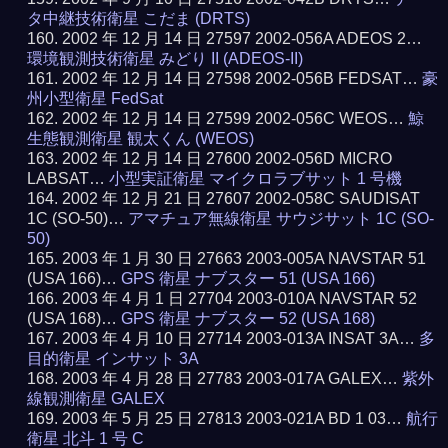
タ中継技術衛星 こだま (DRTS)
2002 年 12 月 14 日 27597 2002-056A ADEOS 2…
環境観測技術衛星 みどり II (ADEOS-II)
2002 年 12 月 14 日 27598 2002-056B FEDSAT…
豪
州小型衛星 FedSat
2002 年 12 月 14 日 27599 2002-056C WEOS…
鯨
生態観測衛星 観太くん (WEOS)
2002 年 12 月 14 日 27600 2002-056D MICRO
LABSAT…
小型実証衛星 マイクロラブサット 1 号機
2002 年 12 月 21 日 27607 2002-058C SAUDISAT
1C (SO-50)…
アマチュア無線衛星 サウジサット 1C (SO-
50)
2003 年 1 月 30 日 27663 2003-005A NAVSTAR 51
(USA 166)…
GPS 衛星 ナブスター 51 (USA 166)
2003 年 4 月 1 日 27704 2003-010A NAVSTAR 52
(USA 168)…
GPS 衛星 ナブスター 52 (USA 168)
2003 年 4 月 10 日 27714 2003-013A INSAT 3A…
多
目的衛星 インサット 3A
2003 年 4 月 28 日 27783 2003-017A GALEX…
紫外
線観測衛星 GALEX
2003 年 5 月 25 日 27813 2003-021A BD 1 03…
航行
衛星 北斗 1 号 C