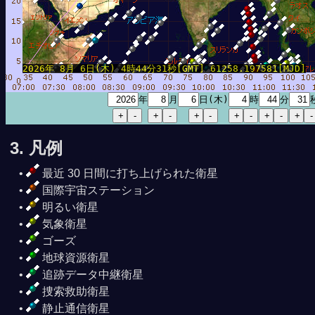
2026年 8月 6日(木) 4時44分31秒[GMT] 61258.197581[MJD]
年
月
日(木)
時
分
8月 6日13時21分11秒
3. 凡例
最近 30 日間に打ち上げられた衛星
国際宇宙ステーション
明るい衛星
気象衛星
ゴーズ
地球資源衛星
追跡データ中継衛星
捜索救助衛星
静止通信衛星