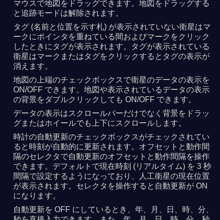
マウスで地図をドラッグできます。地図をドラッグする
と追跡モードは解除されます。
タグ (名前と位置を示す札) が表示されていない衛星はマ
ークにポインタを重ねている間およびマークをクリック
したときにタグが表示されます。タグが表示されている
衛星はマークまたはタグをクリックするとタグの表示が
消えます。
地図の上端のチェックボックスで衛星のデータの表示を
ON/OFF できます。地図や表示されているデータの表示
の背景をダブルクリックしても ON/OFF できます。
データの表示はスクロールバーだけでなく背景をドラッ
グまたはホイールでも上下にスクロールします。
時計の自動更新のチェックボックスがチェックされてい
ると時刻が自動的に更新されます。オフセットと動作間
隔のセレクタで自動更新のオフセットと動作間隔を操作
できます。デフォルトで現在時刻 (リアルタイム) を 3 秒
間隔で設定するようになっており、人工衛星の現在位置
が表示されます。セレクタを操作すると自動更新が ON
になります。
自動更新を OFF にしているとき、年、月、日、時、分、
秒を直接入力できます。また、年、月、日、時、分、秒