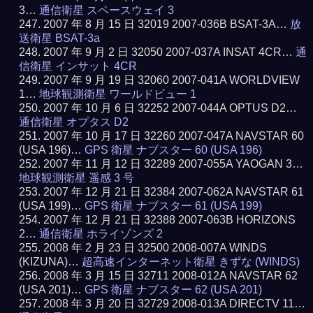
3…
通信衛星 スペースウェイ 3
2007 年 8 月 15 日 32019 2007-036B BSAT-3A…
放
送衛星 BSAT-3a
2007 年 9 月 2 日 32050 2007-037A INSAT 4CR…
通
信衛星 インサット 4CR
2007 年 9 月 19 日 32060 2007-041A WORLDVIEW
1…
地球観測衛星 ワールドビュー 1
2007 年 10 月 6 日 32252 2007-044A OPTUS D2…
通信衛星 オプタス D2
2007 年 10 月 17 日 32260 2007-047A NAVSTAR 60
(USA 196)…
GPS 衛星 ナブスター 60 (USA 196)
2007 年 11 月 12 日 32289 2007-055A YAOGAN 3…
地球観測衛星 遥感 3 号
2007 年 12 月 21 日 32384 2007-062A NAVSTAR 61
(USA 199)…
GPS 衛星 ナブスター 61 (USA 199)
2007 年 12 月 21 日 32388 2007-063B HORIZONS
2…
通信衛星 ホライゾンズ 2
2008 年 2 月 23 日 32500 2008-007A WINDS
(KIZUNA)…
超高速インターネット衛星 きずな (WINDS)
2008 年 3 月 15 日 32711 2008-012A NAVSTAR 62
(USA 201)…
GPS 衛星 ナブスター 62 (USA 201)
2008 年 3 月 20 日 32729 2008-013A DIRECTV 11…