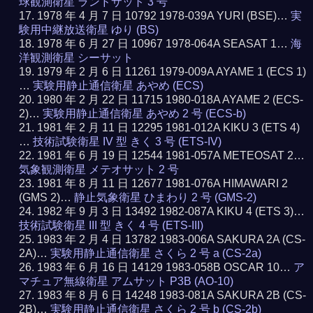
球観測衛星 ランドサット 3 号
1978 年 4 月 7 日 10792 1978-039A YURI (BSE)…
実
験用中継放送衛星 ゆり (BS)
1978 年 6 月 27 日 10967 1978-064A SEASAT 1…
海
洋観測衛星 シーサット
1979 年 2 月 6 日 11261 1979-009A AYAME 1 (ECS 1)
…
実験用静止通信衛星 あやめ (ECS)
1980 年 2 月 22 日 11715 1980-018A AYAME 2 (ECS-
2)…
実験用静止通信衛星 あやめ 2 号 (ECS-b)
1981 年 2 月 11 日 12295 1981-012A KIKU 3 (ETS 4)
…
技術試験衛星 IV 型 きく 3 号 (ETS-IV)
1981 年 6 月 19 日 12544 1981-057A METEOSAT 2…
気象観測衛星 メテオサット 2 号
1981 年 8 月 11 日 12677 1981-076A HIMAWARI 2
(GMS 2)…
静止気象衛星 ひまわり 2 号 (GMS-2)
1982 年 9 月 3 日 13492 1982-087A KIKU 4 (ETS 3)…
技術試験衛星 III 型 きく 4 号 (ETS-III)
1983 年 2 月 4 日 13782 1983-006A SAKURA 2A (CS-
2A)…
実験用静止通信衛星 さくら 2 号 a (CS-2a)
1983 年 6 月 16 日 14129 1983-058B OSCAR 10…
ア
マチュア無線衛星 アムサット P3B (AO-10)
1983 年 8 月 6 日 14248 1983-081A SAKURA 2B (CS-
2B)…
実験用静止通信衛星 さくら 2 号 b (CS-2b)