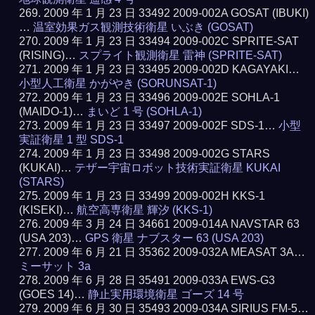
2009 年 1 月 23 日 33492 2009-002A GOSAT (IBUKI)
…
温室効果ガス観測技術衛星 いぶき (GOSAT)
2009 年 1 月 23 日 33494 2009-002C SPRITE-SAT
(RISING)…
スプライト観測衛星 雷神 (SPRITE-SAT)
2009 年 1 月 23 日 33495 2009-002D KAGAYAKI…
小型人工衛星 かがやき (SORUNSAT-1)
2009 年 1 月 23 日 33496 2009-002E SOHLA-1
(MAIDO-1)…
まいど 1 号 (SOHLA-1)
2009 年 1 月 23 日 33497 2009-002F SDS-1…
小型
実証衛星 1 型 SDS-1
2009 年 1 月 23 日 33498 2009-002G STARS
(KUKAI)…
テザー宇宙ロボット技術実証衛星 KUKAI
(STARS)
2009 年 1 月 23 日 33499 2009-002H KKS-1
(KISEKI)…
航空高専衛星 輝汐 (KKS-1)
2009 年 3 月 24 日 34661 2009-014A NAVSTAR 63
(USA 203)…
GPS 衛星 ナブスター 63 (USA 203)
2009 年 6 月 21 日 35362 2009-032A MEASAT 3A…
ミーサット 3a
2009 年 6 月 28 日 35491 2009-033A EWS-G3
(GOES 14)…
静止実用環境衛星 ゴーズ 14 号
2009 年 6 月 30 日 35493 2009-034A SIRIUS FM-5…