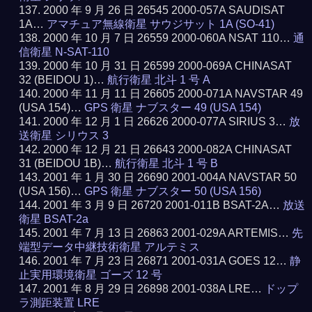
2000 年 9 月 26 日 26545 2000-057A SAUDISAT
1A…
アマチュア無線衛星 サウジサット 1A (SO-41)
2000 年 10 月 7 日 26559 2000-060A NSAT 110…
通
信衛星 N-SAT-110
2000 年 10 月 31 日 26599 2000-069A CHINASAT
32 (BEIDOU 1)…
航行衛星 北斗 1 号 A
2000 年 11 月 11 日 26605 2000-071A NAVSTAR 49
(USA 154)…
GPS 衛星 ナブスター 49 (USA 154)
2000 年 12 月 1 日 26626 2000-077A SIRIUS 3…
放
送衛星 シリウス 3
2000 年 12 月 21 日 26643 2000-082A CHINASAT
31 (BEIDOU 1B)…
航行衛星 北斗 1 号 B
2001 年 1 月 30 日 26690 2001-004A NAVSTAR 50
(USA 156)…
GPS 衛星 ナブスター 50 (USA 156)
2001 年 3 月 9 日 26720 2001-011B BSAT-2A…
放送
衛星 BSAT-2a
2001 年 7 月 13 日 26863 2001-029A ARTEMIS…
先
端型データ中継技術衛星 アルテミス
2001 年 7 月 23 日 26871 2001-031A GOES 12…
静
止実用環境衛星 ゴーズ 12 号
2001 年 8 月 29 日 26898 2001-038A LRE…
ドップ
ラ測距装置 LRE