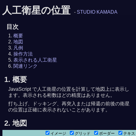
人工衛星の位置
-
STUDIO KAMADA
目次
概要
地図
凡例
操作方法
表示される人工衛星
関連リンク
1. 概要
JavaScript で人工衛星の位置を計算して地図上に表示し
ます。表示される桁数ほどの精度はありません。
打ち上げ、ドッキング、再突入または帰還の前後の衛星
の位置は正確に表示されないことがあります。
2. 地図
イメージ
グリッド
ボーダー
テキ