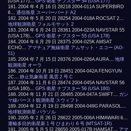
(USA 177)…
GPS 衛星 ナブスター 54 (USA 177)
2004 年 4 月 16 日 28218 2004-011A SUPERBIRD
6…
通信衛星 スーパーバード A2
2004 年 5 月 20 日 28254 2004-018A ROCSAT 2…
地球観測衛星 フォルモサット 2
2004 年 6 月 24 日 28361 2004-023A NAVSTAR 55
(USA 178)…
GPS 衛星 ナブスター 55 (USA 178)
2004 年 6 月 29 日 28375 2004-025K AMSAT
ECHO…
アマチュア無線衛星 アムサット・エコー (AO-
51)
2004 年 7 月 15 日 28376 2004-026A AURA…
地球
観測衛星 オーラ
2004 年 10 月 19 日 28451 2004-042A FENGYUN
2C…
静止気象衛星 風雲 2 号 C
2004 年 11 月 6 日 28474 2004-045A NAVSTAR 56
(USA 180)…
GPS 衛星 ナブスター 56 (USA 180)
2004 年 11 月 21 日 28485 2004-047A SWIFT…
ガン
マ線バースト観測衛星 スウィフト
2004 年 12 月 19 日 28498 2004-049G PARASOL…
地球観測衛星 パラソル
2005 年 2 月 26 日 28622 2005-006A HIMAWARI 6…
運輸多目的衛星新 1 号 ひまわり 6 号 (MTSAT-1R)
2005 年 5 月 5 日 28650 2005-017B HAMSAT…
アマ