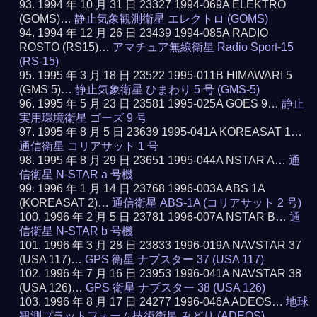
1994 年 10 月 31 日 23327 1994-069A ELEKTRO
(GOMS)…
静止気象観測衛星 エレクトロ (GOMS)
1994 年 12 月 26 日 23439 1994-085A RADIO
ROSTO (RS15)…
アマチュア無線衛星 Radio Sport-15
(RS-15)
1995 年 3 月 18 日 23522 1995-011B HIMAWARI 5
(GMS 5)…
静止気象衛星 ひまわり 5 号 (GMS-5)
1995 年 5 月 23 日 23581 1995-025A GOES 9…
静止
実用環境衛星 ゴーズ 9 号
1995 年 8 月 5 日 23639 1995-041A KOREASAT 1…
通信衛星 コリアサット 1 号
1995 年 8 月 29 日 23651 1995-044A NSTAR A…
通
信衛星 N-STAR a 号機
1996 年 1 月 14 日 23768 1996-003A ABS 1A
(KOREASAT 2)…
通信衛星 ABS-1A (コリアサット 2 号)
1996 年 2 月 5 日 23781 1996-007A NSTAR B…
通
信衛星 N-STAR b 号機
1996 年 3 月 28 日 23833 1996-019A NAVSTAR 37
(USA 117)…
GPS 衛星 ナブスター 37 (USA 117)
1996 年 7 月 16 日 23953 1996-041A NAVSTAR 38
(USA 126)…
GPS 衛星 ナブスター 38 (USA 126)
1996 年 8 月 17 日 24277 1996-046A ADEOS…
地球
観測プラットフォーム技術衛星 みどり (ADEOS)