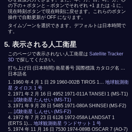
の下の＋ボタンと－ボタンでそれぞれ +1 または -1 に、
現在時刻ボタンで現在時刻に戻せます。これらのボタン
操作で自動更新が OFF になります。
タイムゾーンを選択できます。デフォルトは日本時間で
す。
5. 表示される人工衛星
このページで表示されない人工衛星は
Satellite Tracker
3D
で探してください。
打ち上げ日 (日本時間) 衛星番号 国際標識 カタログ名 …
日本語名
1960 年 4 月 1 日 29 1960-002B TIROS 1…
地球観測衛
星 タイロス 1 号
1971 年 2 月 16 日 4952 1971-011A TANSEI 1 (MS-T1)
…
試験衛星 たんせい (MS-T1)
1971 年 9 月 28 日 5485 1971-080A SHINSEI (MS-F2)
…
試験衛星 しんせい (MS-F2)
1972 年 7 月 23 日 6126 1972-058A LANDSAT 1
(ERTS 1)…
地球観測衛星 ランドサット 1 号
1974 年 11 月 16 日 7530 1974-089B OSCAR 7 (AO-7)