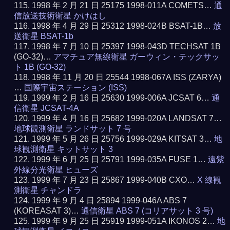
1998 年 2 月 21 日 25175 1998-011A COMETS…
通
信放送技術衛星 かけはし
1998 年 4 月 29 日 25312 1998-024B BSAT-1B…
放
送衛星 BSAT-1b
1998 年 7 月 10 日 25397 1998-043D TECHSAT 1B
(GO-32)…
アマチュア無線衛星 ガーウィン・テックサッ
ト 1B (GO-32)
1998 年 11 月 20 日 25544 1998-067A ISS (ZARYA)
…
国際宇宙ステーション (ISS)
1999 年 2 月 16 日 25630 1999-006A JCSAT 6…
通
信衛星 JCSAT-4A
1999 年 4 月 16 日 25682 1999-020A LANDSAT 7…
地球観測衛星 ランドサット 7 号
1999 年 5 月 26 日 25756 1999-029A KITSAT 3…
地
球観測衛星 キットサット 3
1999 年 6 月 25 日 25791 1999-035A FUSE 1…
遠紫
外線分光衛星 ヒューズ
1999 年 7 月 23 日 25867 1999-040B CXO…
X 線観
測衛星 チャンドラ
1999 年 9 月 4 日 25894 1999-046A ABS 7
(KOREASAT 3)…
通信衛星 ABS 7 (コリアサット 3 号)
1999 年 9 月 25 日 25919 1999-051A IKONOS 2…
地