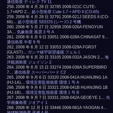
通信衛星 ディレク TV 11
2008 年 4 月 28 日 32785 2008-021C CUTE-
1.7+APD 2…
超小型衛星 Cute-1.7 + APD II (CO-65)
2008 年 4 月 28 日 32791 2008-021J SEEDS II (CO-
66)…
超小型衛星 SEEDS (シーズ) 2 号機
2008 年 5 月 27 日 32958 2008-026A FENGYUN
3A…
気象衛星 風雲 3 号 A
2008 年 6 月 9 日 33051 2008-028A CHINASAT 9…
通信衛星 中星 9 号
2008 年 6 月 12 日 33053 2008-029A FGRST
(GLAST)…
ガンマ線宇宙望遠鏡 フェルミ
2008 年 6 月 20 日 33105 2008-032A JASON 2…
海
洋観測衛星 ジェイソン 2
2008 年 8 月 15 日 33274 2008-038A SUPERBIRD
7…
通信衛星 スーパーバード C2
2008 年 9 月 6 日 33320 2008-041A HUANJING 1A
(HJ-1A)…
環境災害監視衛星 環境 1 号 A
2008 年 9 月 6 日 33321 2008-041B HUANJING 1B
(HJ-1B)…
環境災害監視衛星 環境 1 号 B
2008 年 9 月 7 日 33331 2008-042A GEOEYE 1…
光
学画像衛星 ジオアイ 1
2008 年 12 月 1 日 33446 2008-061A YAOGAN 4…
地球観測衛星 遥感 4 号