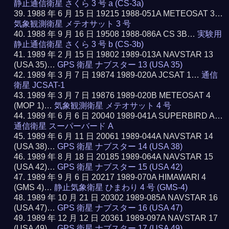
静止通信衛星 さくら 3 号 a (CS-3a)
1988 年 6 月 15 日 19215 1988-051A METEOSAT 3…
気象観測衛星 メテオサット 3 号
1988 年 9 月 16 日 19508 1988-086A CS 3B…
実験用
静止通信衛星 さくら 3 号 b (CS-3b)
1989 年 2 月 15 日 19802 1989-013A NAVSTAR 13
(USA 35)…
GPS 衛星 ナブスター 13 (USA 35)
1989 年 3 月 7 日 19874 1989-020A JCSAT 1…
通信
衛星 JCSAT-1
1989 年 3 月 7 日 19876 1989-020B METEOSAT 4
(MOP 1)…
気象観測衛星 メテオサット 4 号
1989 年 6 月 6 日 20040 1989-041A SUPERBIRD A…
通信衛星 スーパーバード A
1989 年 6 月 11 日 20061 1989-044A NAVSTAR 14
(USA 38)…
GPS 衛星 ナブスター 14 (USA 38)
1989 年 8 月 18 日 20185 1989-064A NAVSTAR 15
(USA 42)…
GPS 衛星 ナブスター 15 (USA 42)
1989 年 9 月 6 日 20217 1989-070A HIMAWARI 4
(GMS 4)…
静止気象衛星 ひまわり 4 号 (GMS-4)
1989 年 10 月 21 日 20302 1989-085A NAVSTAR 16
(USA 47)…
GPS 衛星 ナブスター 16 (USA 47)
1989 年 12 月 12 日 20361 1989-097A NAVSTAR 17
(USA 49)…
GPS 衛星 ナブスター 17 (USA 49)