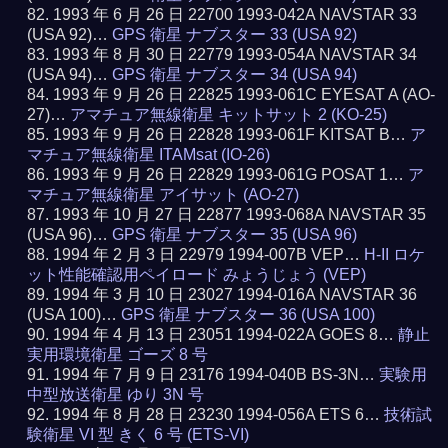
1993 年 6 月 26 日 22700 1993-042A NAVSTAR 33
(USA 92)…
GPS 衛星 ナブスター 33 (USA 92)
1993 年 8 月 30 日 22779 1993-054A NAVSTAR 34
(USA 94)…
GPS 衛星 ナブスター 34 (USA 94)
1993 年 9 月 26 日 22825 1993-061C EYESAT A (AO-
27)…
アマチュア無線衛星 キットサット 2 (KO-25)
1993 年 9 月 26 日 22828 1993-061F KITSAT B…
ア
マチュア無線衛星 ITAMsat (IO-26)
1993 年 9 月 26 日 22829 1993-061G POSAT 1…
ア
マチュア無線衛星 アイサット (AO-27)
1993 年 10 月 27 日 22877 1993-068A NAVSTAR 35
(USA 96)…
GPS 衛星 ナブスター 35 (USA 96)
1994 年 2 月 3 日 22979 1994-007B VEP…
H-II ロケ
ット性能確認用ペイロード みょうじょう (VEP)
1994 年 3 月 10 日 23027 1994-016A NAVSTAR 36
(USA 100)…
GPS 衛星 ナブスター 36 (USA 100)
1994 年 4 月 13 日 23051 1994-022A GOES 8…
静止
実用環境衛星 ゴーズ 8 号
1994 年 7 月 9 日 23176 1994-040B BS-3N…
実験用
中型放送衛星 ゆり 3N 号
1994 年 8 月 28 日 23230 1994-056A ETS 6…
技術試
験衛星 VI 型 きく 6 号 (ETS-VI)