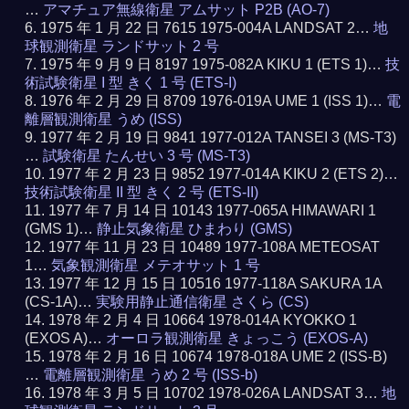
…
アマチュア無線衛星 アムサット P2B (AO-7)
1975 年 1 月 22 日 7615 1975-004A LANDSAT 2…
地
球観測衛星 ランドサット 2 号
1975 年 9 月 9 日 8197 1975-082A KIKU 1 (ETS 1)…
技
術試験衛星 I 型 きく 1 号 (ETS-I)
1976 年 2 月 29 日 8709 1976-019A UME 1 (ISS 1)…
電
離層観測衛星 うめ (ISS)
1977 年 2 月 19 日 9841 1977-012A TANSEI 3 (MS-T3)
…
試験衛星 たんせい 3 号 (MS-T3)
1977 年 2 月 23 日 9852 1977-014A KIKU 2 (ETS 2)…
技術試験衛星 II 型 きく 2 号 (ETS-II)
1977 年 7 月 14 日 10143 1977-065A HIMAWARI 1
(GMS 1)…
静止気象衛星 ひまわり (GMS)
1977 年 11 月 23 日 10489 1977-108A METEOSAT
1…
気象観測衛星 メテオサット 1 号
1977 年 12 月 15 日 10516 1977-118A SAKURA 1A
(CS-1A)…
実験用静止通信衛星 さくら (CS)
1978 年 2 月 4 日 10664 1978-014A KYOKKO 1
(EXOS A)…
オーロラ観測衛星 きょっこう (EXOS-A)
1978 年 2 月 16 日 10674 1978-018A UME 2 (ISS-B)
…
電離層観測衛星 うめ 2 号 (ISS-b)
1978 年 3 月 5 日 10702 1978-026A LANDSAT 3…
地