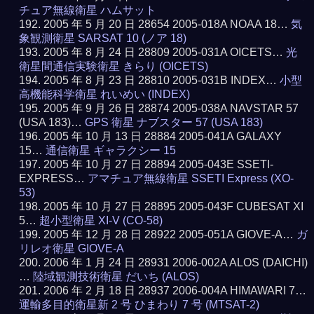
チュア無線衛星 ハムサット
2005 年 5 月 20 日 28654 2005-018A NOAA 18…
気
象観測衛星 SARSAT 10 (ノア 18)
2005 年 8 月 24 日 28809 2005-031A OICETS…
光
衛星間通信実験衛星 きらり (OICETS)
2005 年 8 月 23 日 28810 2005-031B INDEX…
小型
高機能科学衛星 れいめい (INDEX)
2005 年 9 月 26 日 28874 2005-038A NAVSTAR 57
(USA 183)…
GPS 衛星 ナブスター 57 (USA 183)
2005 年 10 月 13 日 28884 2005-041A GALAXY
15…
通信衛星 ギャラクシー 15
2005 年 10 月 27 日 28894 2005-043E SSETI-
EXPRESS…
アマチュア無線衛星 SSETI Express (XO-
53)
2005 年 10 月 27 日 28895 2005-043F CUBESAT XI
5…
超小型衛星 XI-V (CO-58)
2005 年 12 月 28 日 28922 2005-051A GIOVE-A…
ガ
リレオ衛星 GIOVE-A
2006 年 1 月 24 日 28931 2006-002A ALOS (DAICHI)
…
陸域観測技術衛星 だいち (ALOS)
2006 年 2 月 18 日 28937 2006-004A HIMAWARI 7…
運輸多目的衛星新 2 号 ひまわり 7 号 (MTSAT-2)