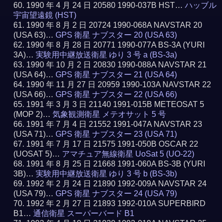
1990 年 4 月 24 日 20580 1990-037B HST…
ハッブル
宇宙望遠鏡 (HST)
1990 年 8 月 2 日 20724 1990-068A NAVSTAR 20
(USA 63)…
GPS 衛星 ナブスター 20 (USA 63)
1990 年 8 月 28 日 20771 1990-077A BS-3A (YURI
3A)…
実験用中継放送衛星 ゆり 3 号 a (BS-3a)
1990 年 10 月 2 日 20830 1990-088A NAVSTAR 21
(USA 64)…
GPS 衛星 ナブスター 21 (USA 64)
1990 年 11 月 27 日 20959 1990-103A NAVSTAR 22
(USA 66)…
GPS 衛星 ナブスター 22 (USA 66)
1991 年 3 月 3 日 21140 1991-015B METEOSAT 5
(MOP 2)…
気象観測衛星 メテオサット 5 号
1991 年 7 月 4 日 21552 1991-047A NAVSTAR 23
(USA 71)…
GPS 衛星 ナブスター 23 (USA 71)
1991 年 7 月 17 日 21575 1991-050B OSCAR 22
(UOSAT 5)…
アマチュア無線衛星 UoSat 5 (UO-22)
1991 年 8 月 25 日 21668 1991-060A BS-3B (YURI
3B)…
実験用中継放送衛星 ゆり 3 号 b (BS-3b)
1992 年 2 月 24 日 21890 1992-009A NAVSTAR 24
(USA 79)…
GPS 衛星 ナブスター 24 (USA 79)
1992 年 2 月 27 日 21893 1992-010A SUPERBIRD
B1…
通信衛星 スーパーバード B1