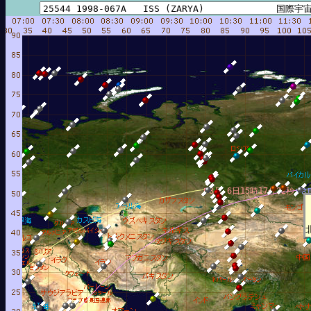
8月 6日15時17分22秒
8