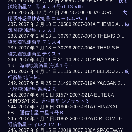
2006 年 12 月 18 日 29656 2006-059A ETS 8…
技術
試験衛星 VIII 型 きく 8 号 (ETS-VIII)
2006 年 12 月 27 日 29678 2006-063A COROT…
太
陽系外惑星捜索衛星 コロー (COROT)
2007 年 2 月 18 日 30580 2007-004A THEMIS A…
磁
気圏観測衛星 テミス 1
2007 年 2 月 18 日 30797 2007-004D THEMIS D…
磁気圏観測衛星 テミス 4
2007 年 2 月 18 日 30798 2007-004E THEMIS E…
磁気圏観測衛星 テミス 5
2007 年 4 月 11 日 31113 2007-010A HAIYANG
1B…
海洋観測衛星 海洋 1 号 B
2007 年 4 月 14 日 31115 2007-011A BEIDOU 2…
航
行衛星 北斗 M1
2007 年 5 月 25 日 31490 2007-019A YAOGAN 2…
地球観測衛星 遥感 2 号
2007 年 6 月 1 日 31577 2007-021A EUTE 8A
(SINOSAT 3)…
通信衛星 シノサット 3
2007 年 7 月 6 日 31800 2007-031A CHINASAT
6B…
通信衛星 中星 6 号 B
2007 年 7 月 7 日 31862 2007-032A DIRECTV 10…
通信衛星 ディレク TV 10
2007 年 8 月 15 日 32018 2007-036A SPACEWAY