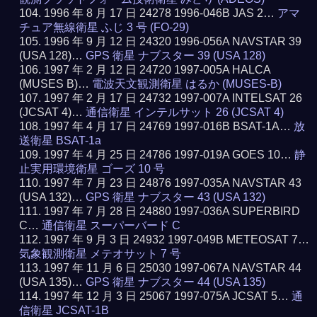
1996 年 8 月 17 日 24278 1996-046B JAS 2…
アマ
チュア無線衛星 ふじ 3 号 (FO-29)
1996 年 9 月 12 日 24320 1996-056A NAVSTAR 39
(USA 128)…
GPS 衛星 ナブスター 39 (USA 128)
1997 年 2 月 12 日 24720 1997-005A HALCA
(MUSES B)…
電波天文観測衛星 はるか (MUSES-B)
1997 年 2 月 17 日 24732 1997-007A INTELSAT 26
(JCSAT 4)…
通信衛星 インテルサット 26 (JCSAT 4)
1997 年 4 月 17 日 24769 1997-016B BSAT-1A…
放
送衛星 BSAT-1a
1997 年 4 月 25 日 24786 1997-019A GOES 10…
静
止実用環境衛星 ゴーズ 10 号
1997 年 7 月 23 日 24876 1997-035A NAVSTAR 43
(USA 132)…
GPS 衛星 ナブスター 43 (USA 132)
1997 年 7 月 28 日 24880 1997-036A SUPERBIRD
C…
通信衛星 スーパーバード C
1997 年 9 月 3 日 24932 1997-049B METEOSAT 7…
気象観測衛星 メテオサット 7 号
1997 年 11 月 6 日 25030 1997-067A NAVSTAR 44
(USA 135)…
GPS 衛星 ナブスター 44 (USA 135)
1997 年 12 月 3 日 25067 1997-075A JCSAT 5…
通
信衛星 JCSAT-1B