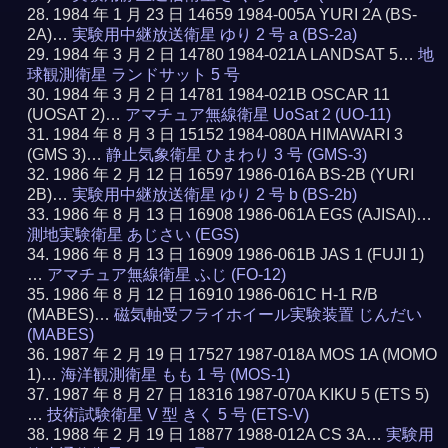
1984 年 1 月 23 日 14659 1984-005A YURI 2A (BS-
2A)…
実験用中継放送衛星 ゆり 2 号 a (BS-2a)
1984 年 3 月 2 日 14780 1984-021A LANDSAT 5…
地
球観測衛星 ランドサット 5 号
1984 年 3 月 2 日 14781 1984-021B OSCAR 11
(UOSAT 2)…
アマチュア無線衛星 UoSat 2 (UO-11)
1984 年 8 月 3 日 15152 1984-080A HIMAWARI 3
(GMS 3)…
静止気象衛星 ひまわり 3 号 (GMS-3)
1986 年 2 月 12 日 16597 1986-016A BS-2B (YURI
2B)…
実験用中継放送衛星 ゆり 2 号 b (BS-2b)
1986 年 8 月 13 日 16908 1986-061A EGS (AJISAI)…
測地実験衛星 あじさい (EGS)
1986 年 8 月 13 日 16909 1986-061B JAS 1 (FUJI 1)
…
アマチュア無線衛星 ふじ (FO-12)
1986 年 8 月 12 日 16910 1986-061C H-1 R/B
(MABES)…
磁気軸受フライホイール実験装置 じんだい
(MABES)
1987 年 2 月 19 日 17527 1987-018A MOS 1A (MOMO
1)…
海洋観測衛星 もも 1 号 (MOS-1)
1987 年 8 月 27 日 18316 1987-070A KIKU 5 (ETS 5)
…
技術試験衛星 V 型 きく 5 号 (ETS-V)
1988 年 2 月 19 日 18877 1988-012A CS 3A…
実験用