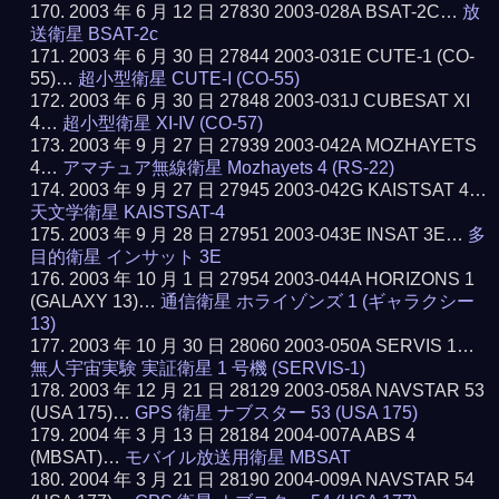
2003 年 6 月 12 日 27830 2003-028A BSAT-2C…
放
送衛星 BSAT-2c
2003 年 6 月 30 日 27844 2003-031E CUTE-1 (CO-
55)…
超小型衛星 CUTE-I (CO-55)
2003 年 6 月 30 日 27848 2003-031J CUBESAT XI
4…
超小型衛星 XI-IV (CO-57)
2003 年 9 月 27 日 27939 2003-042A MOZHAYETS
4…
アマチュア無線衛星 Mozhayets 4 (RS-22)
2003 年 9 月 27 日 27945 2003-042G KAISTSAT 4…
天文学衛星 KAISTSAT-4
2003 年 9 月 28 日 27951 2003-043E INSAT 3E…
多
目的衛星 インサット 3E
2003 年 10 月 1 日 27954 2003-044A HORIZONS 1
(GALAXY 13)…
通信衛星 ホライゾンズ 1 (ギャラクシー
13)
2003 年 10 月 30 日 28060 2003-050A SERVIS 1…
無人宇宙実験 実証衛星 1 号機 (SERVIS-1)
2003 年 12 月 21 日 28129 2003-058A NAVSTAR 53
(USA 175)…
GPS 衛星 ナブスター 53 (USA 175)
2004 年 3 月 13 日 28184 2004-007A ABS 4
(MBSAT)…
モバイル放送用衛星 MBSAT
2004 年 3 月 21 日 28190 2004-009A NAVSTAR 54