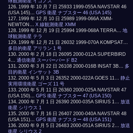
球観測衛星 イコノス
1999 年 10 月 7 日 25933 1999-055A NAVSTAR 46
(USA 145)…
GPS 衛星 ナブスター 46 (USA 145)
1999 年 12 月 10 日 25989 1999-066A XMM-
NEWTON…
X 線観測衛星 XMM
1999 年 12 月 19 日 25994 1999-068A TERRA…
地
球観測衛星 テラ
1999 年 12 月 21 日 26032 1999-070A KOMPSAT…
多目的衛星 アリラン 1 号
2000 年 2 月 18 日 26095 2000-012A SUPERBIRD
4…
通信衛星 スーパーバード B2
2000 年 3 月 22 日 26108 2000-016B INSAT 3B…
多
目的衛星 インサット 3B
2000 年 5 月 3 日 26352 2000-022A GOES 11…
静止
実用環境衛星 ゴーズ 11 号
2000 年 5 月 11 日 26360 2000-025A NAVSTAR 47
(USA 150)…
GPS 衛星 ナブスター 47 (USA 150)
2000 年 7 月 1 日 26390 2000-035A SIRIUS 1…
放送
衛星 シリウス 1
2000 年 7 月 16 日 26407 2000-040A NAVSTAR 48
(USA 151)…
GPS 衛星 ナブスター 48 (USA 151)
2000 年 9 月 5 日 26483 2000-051A SIRIUS 2…
放送
衛星 シリウス 2