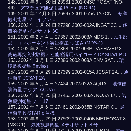
2001 年 9 月 30 日 26931 2001-043C PCSAT (NO-
44)…
アマチュア無線衛星 PCSat (NO-44)
2001 年 12 月 8 日 26997 2001-055A JASON…
海洋
観測衛星 ジェイソン 1
2002 年 1 月 24 日 27298 2002-002A INSAT 3C…
多
目的衛星 インサット 3C
2002 年 2 月 4 日 27367 2002-003A MDS 1…
民生部
品・コンポーネント実証衛星 つばさ (MDS-1)
2002 年 2 月 4 日 27368 2002-003B DASH/VEP 3…
高速再突入実験機／性能確認用ペイロード DASH/VEP 3
2002 年 3 月 1 日 27386 2002-009A ENVISAT…
環
境監視衛星 Envisat
2002 年 3 月 29 日 27399 2002-015A JCSAT 2A…
通
信衛星 JCSAT 2A
2002 年 5 月 4 日 27424 2002-022A AQUA…
地球観
測衛星 アクア (AQUA)
2002 年 6 月 25 日 27453 2002-032A NOAA 17…
気
象観測衛星 ノア 17
2002 年 7 月 6 日 27461 2002-035B NSTAR C…
通
信衛星 N-STAR c 号機
2002 年 8 月 29 日 27509 2002-040B METEOSAT 8
(MSG 1)…
気象観測衛星 メテオサット 8 号
2002 年 9 月 10 日 27516 2002-042B DRTS…
デー