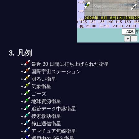
2026年 8月 6日(木)13時22分
3. 凡例
最近 30 日間に打ち上げられた衛星
国際宇宙ステーション
明るい衛星
気象衛星
ゴーズ
地球資源衛星
追跡データ中継衛星
捜索救助衛星
静止通信衛星
アマチュア無線衛星
運用中の GPS 衛星