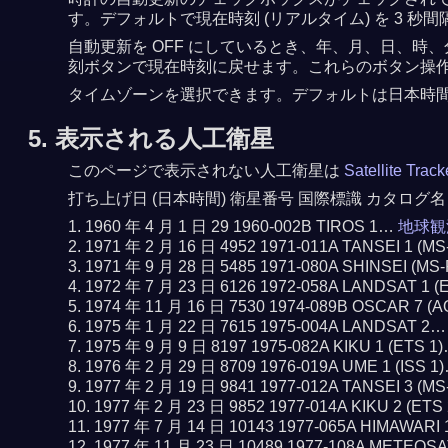
す。デフォルトで現在時刻 (リアルタイム) を 3
自動更新を OFF にしているとき、年、月、日、時、
刻ボタンで現在時刻に戻せます。これらのボタン操作で
タイムゾーンを選択できます。デフォルトは日本時
5. 表示される人工衛星
このページで表示されない人工衛星は
Satellite Trac
打ち上げ日 (日本時間) 衛星番号 国際標識 カタログ名
1960 年 4 月 1 日 29 1960-002B TIROS 1…
地球観
1971 年 2 月 16 日 4952 1971-011A TANSEI 1 (M
1971 年 9 月 28 日 5485 1971-080A SHINSEI (MS
1972 年 7 月 23 日 6126 1972-058A LANDSAT 1 
1974 年 11 月 16 日 7530 1974-089B OSCAR 7 (
1975 年 1 月 22 日 7615 1975-004A LANDSAT 2
1975 年 9 月 9 日 8197 1975-082A KIKU 1 (ETS 1
1976 年 2 月 29 日 8709 1976-019A UME 1 (ISS 1
1977 年 2 月 19 日 9841 1977-012A TANSEI 3 (M
1977 年 2 月 23 日 9852 1977-014A KIKU 2 (ETS
1977 年 7 月 14 日 10143 1977-065A HIMAWARI
1977 年 11 月 23 日 10489 1977-108A METEOS