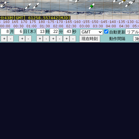
43秒[GMT] 61258.557442[MJD]
年
月
日(木)
時
分
秒
自動更新
動作間隔