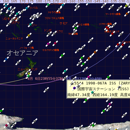
8月 6日23時55分37秒
8月 6日22時22分40秒
25544 1998-067A ISS (ZARY
国際宇宙ステーション (ISS)
南緯47.34度 西経164.19度 高度4