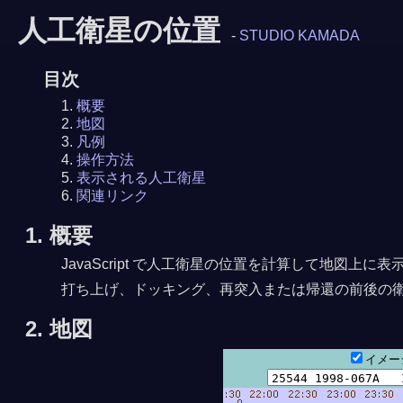
人工衛星の位置
-
STUDIO KAMADA
目次
概要
地図
凡例
操作方法
表示される人工衛星
関連リンク
1. 概要
JavaScript で人工衛星の位置を計算して地図
打ち上げ、ドッキング、再突入または帰還の前後の
2. 地図
イメ