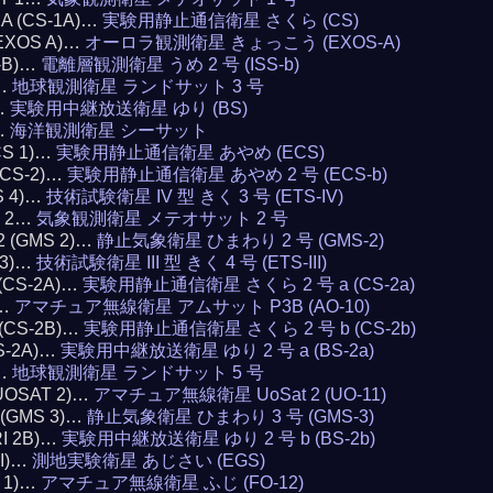
1A (CS-1A)…
実験用静止通信衛星 さくら (CS)
(EXOS A)…
オーロラ観測衛星 きょっこう (EXOS-A)
S-B)…
電離層観測衛星 うめ 2 号 (ISS-b)
3…
地球観測衛星 ランドサット 3 号
)…
実験用中継放送衛星 ゆり (BS)
…
海洋観測衛星 シーサット
CS 1)…
実験用静止通信衛星 あやめ (ECS)
(ECS-2)…
実験用静止通信衛星 あやめ 2 号 (ECS-b)
S 4)…
技術試験衛星 IV 型 きく 3 号 (ETS-IV)
T 2…
気象観測衛星 メテオサット 2 号
 2 (GMS 2)…
静止気象衛星 ひまわり 2 号 (GMS-2)
 3)…
技術試験衛星 III 型 きく 4 号 (ETS-III)
 (CS-2A)…
実験用静止通信衛星 さくら 2 号 a (CS-2a)
0…
アマチュア無線衛星 アムサット P3B (AO-10)
 (CS-2B)…
実験用静止通信衛星 さくら 2 号 b (CS-2b)
BS-2A)…
実験用中継放送衛星 ゆり 2 号 a (BS-2a)
5…
地球観測衛星 ランドサット 5 号
(UOSAT 2)…
アマチュア無線衛星 UoSat 2 (UO-11)
3 (GMS 3)…
静止気象衛星 ひまわり 3 号 (GMS-3)
RI 2B)…
実験用中継放送衛星 ゆり 2 号 b (BS-2b)
AI)…
測地実験衛星 あじさい (EGS)
I 1)…
アマチュア無線衛星 ふじ (FO-12)