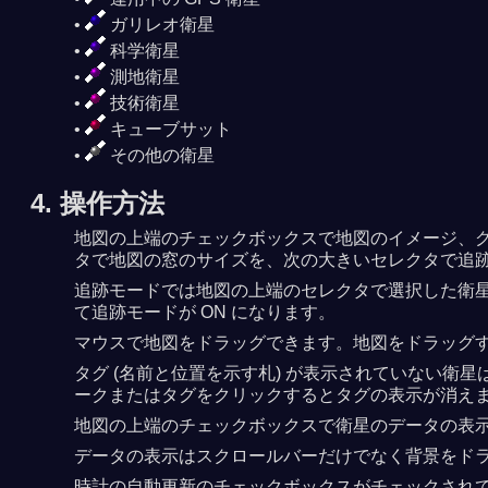
ガリレオ衛星
科学衛星
測地衛星
技術衛星
キューブサット
その他の衛星
4. 操作方法
地図の上端のチェックボックスで地図のイメージ、グ
タで地図の窓のサイズを、次の大きいセレクタで追
追跡モードでは地図の上端のセレクタで選択した衛
て追跡モードが ON になります。
マウスで地図をドラッグできます。地図をドラッグ
タグ (名前と位置を示す札) が表示されていない
ークまたはタグをクリックするとタグの表示が消え
地図の上端のチェックボックスで衛星のデータの表示を 
データの表示はスクロールバーだけでなく背景をド
時計の自動更新のチェックボックスがチェックされ