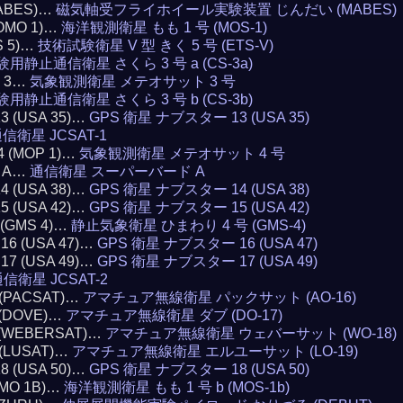
(MABES)…
磁気軸受フライホイール実験装置 じんだい (MABES)
MOMO 1)…
海洋観測衛星 もも 1 号 (MOS-1)
S 5)…
技術試験衛星 V 型 きく 5 号 (ETS-V)
験用静止通信衛星 さくら 3 号 a (CS-3a)
T 3…
気象観測衛星 メテオサット 3 号
験用静止通信衛星 さくら 3 号 b (CS-3b)
13 (USA 35)…
GPS 衛星 ナブスター 13 (USA 35)
信衛星 JCSAT-1
4 (MOP 1)…
気象観測衛星 メテオサット 4 号
D A…
通信衛星 スーパーバード A
14 (USA 38)…
GPS 衛星 ナブスター 14 (USA 38)
15 (USA 42)…
GPS 衛星 ナブスター 15 (USA 42)
4 (GMS 4)…
静止気象衛星 ひまわり 4 号 (GMS-4)
 16 (USA 47)…
GPS 衛星 ナブスター 16 (USA 47)
 17 (USA 49)…
GPS 衛星 ナブスター 17 (USA 49)
信衛星 JCSAT-2
6 (PACSAT)…
アマチュア無線衛星 パックサット (AO-16)
7 (DOVE)…
アマチュア無線衛星 ダブ (DO-17)
8 (WEBERSAT)…
アマチュア無線衛星 ウェバーサット (WO-18)
9 (LUSAT)…
アマチュア無線衛星 エルユーサット (LO-19)
18 (USA 50)…
GPS 衛星 ナブスター 18 (USA 50)
OMO 1B)…
海洋観測衛星 もも 1 号 b (MOS-1b)