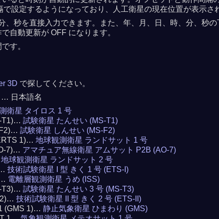
 秒間隔で設定するようになっており、人工衛星の現在位置が表示さ
分、秒を直接入力できます。また、年、月、日、時、分、秒の下の
自動更新が OFF になります。
間です。
ker 3D
で探してください。
 … 日本語名
測衛星 タイロス 1 号
S-T1)…
試験衛星 たんせい (MS-T1)
-F2)…
試験衛星 しんせい (MS-F2)
(ERTS 1)…
地球観測衛星 ランドサット 1 号
AO-7)…
アマチュア無線衛星 アムサット P2B (AO-7)
…
地球観測衛星 ランドサット 2 号
)…
技術試験衛星 I 型 きく 1 号 (ETS-I)
)…
電離層観測衛星 うめ (ISS)
S-T3)…
試験衛星 たんせい 3 号 (MS-T3)
 2)…
技術試験衛星 II 型 きく 2 号 (ETS-II)
 1 (GMS 1)…
静止気象衛星 ひまわり (GMS)
AT 1…
気象観測衛星 メテオサット 1 号