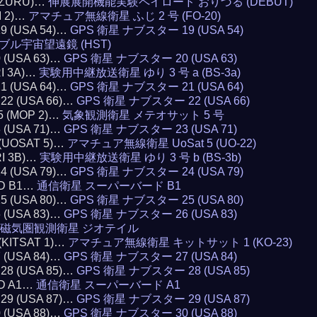
RIZURU)…
伸展展開機能実験ペイロード おりづる (DEBUT)
I 2)…
アマチュア無線衛星 ふじ 2 号 (FO-20)
19 (USA 54)…
GPS 衛星 ナブスター 19 (USA 54)
ブル宇宙望遠鏡 (HST)
0 (USA 63)…
GPS 衛星 ナブスター 20 (USA 63)
RI 3A)…
実験用中継放送衛星 ゆり 3 号 a (BS-3a)
21 (USA 64)…
GPS 衛星 ナブスター 21 (USA 64)
 22 (USA 66)…
GPS 衛星 ナブスター 22 (USA 66)
5 (MOP 2)…
気象観測衛星 メテオサット 5 号
3 (USA 71)…
GPS 衛星 ナブスター 23 (USA 71)
 (UOSAT 5)…
アマチュア無線衛星 UoSat 5 (UO-22)
RI 3B)…
実験用中継放送衛星 ゆり 3 号 b (BS-3b)
24 (USA 79)…
GPS 衛星 ナブスター 24 (USA 79)
RD B1…
通信衛星 スーパーバード B1
25 (USA 80)…
GPS 衛星 ナブスター 25 (USA 80)
6 (USA 83)…
GPS 衛星 ナブスター 26 (USA 83)
磁気圏観測衛星 ジオテイル
 (KITSAT 1)…
アマチュア無線衛星 キットサット 1 (KO-23)
7 (USA 84)…
GPS 衛星 ナブスター 27 (USA 84)
 28 (USA 85)…
GPS 衛星 ナブスター 28 (USA 85)
RD A1…
通信衛星 スーパーバード A1
 29 (USA 87)…
GPS 衛星 ナブスター 29 (USA 87)
0 (USA 88)…
GPS 衛星 ナブスター 30 (USA 88)