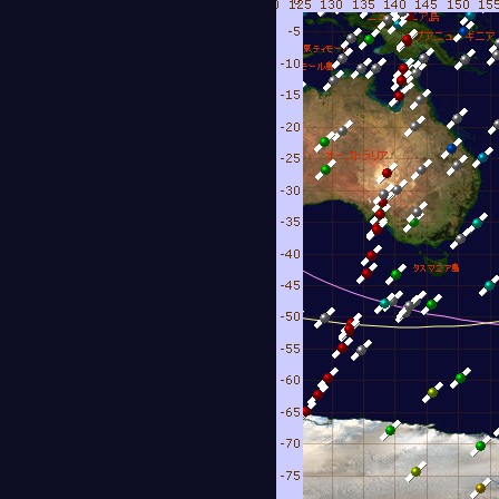
8月 6日21時59分26秒
日23時32分22秒