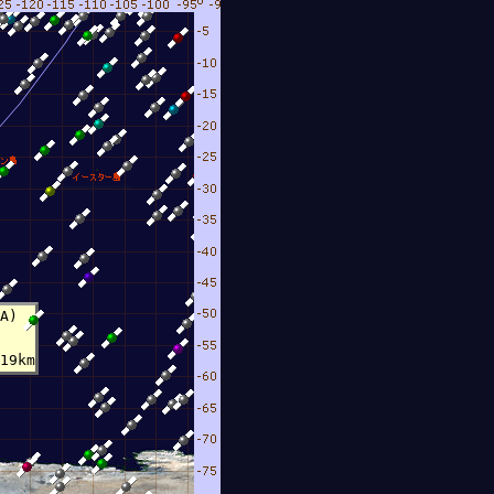
A)
19km