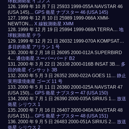
球観測衛星 イコノス
1999 年 10 月 7 日 25933 1999-055A NAVSTAR 46
(USA 145)…
GPS 衛星 ナブスター 46 (USA 145)
1999 年 12 月 10 日 25989 1999-066A XMM-
NEWTON…
X 線観測衛星 XMM
1999 年 12 月 19 日 25994 1999-068A TERRA…
地
球観測衛星 テラ
1999 年 12 月 21 日 26032 1999-070A KOMPSAT…
多目的衛星 アリラン 1 号
2000 年 2 月 18 日 26095 2000-012A SUPERBIRD
4…
通信衛星 スーパーバード B2
2000 年 3 月 22 日 26108 2000-016B INSAT 3B…
多
目的衛星 インサット 3B
2000 年 5 月 3 日 26352 2000-022A GOES 11…
静止
実用環境衛星 ゴーズ 11 号
2000 年 5 月 11 日 26360 2000-025A NAVSTAR 47
(USA 150)…
GPS 衛星 ナブスター 47 (USA 150)
2000 年 7 月 1 日 26390 2000-035A SIRIUS 1…
放送
衛星 シリウス 1
2000 年 7 月 16 日 26407 2000-040A NAVSTAR 48
(USA 151)…
GPS 衛星 ナブスター 48 (USA 151)
2000 年 9 月 5 日 26483 2000-051A SIRIUS 2…
放送
衛星 シリウス 2