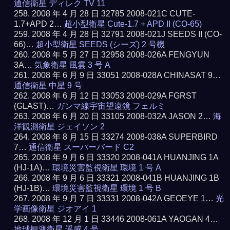
通信衛星 ディレク TV 11
2008 年 4 月 28 日 32785 2008-021C CUTE-
1.7+APD 2…
超小型衛星 Cute-1.7 + APD II (CO-65)
2008 年 4 月 28 日 32791 2008-021J SEEDS II (CO-
66)…
超小型衛星 SEEDS (シーズ) 2 号機
2008 年 5 月 27 日 32958 2008-026A FENGYUN
3A…
気象衛星 風雲 3 号 A
2008 年 6 月 9 日 33051 2008-028A CHINASAT 9…
通信衛星 中星 9 号
2008 年 6 月 12 日 33053 2008-029A FGRST
(GLAST)…
ガンマ線宇宙望遠鏡 フェルミ
2008 年 6 月 20 日 33105 2008-032A JASON 2…
海
洋観測衛星 ジェイソン 2
2008 年 8 月 15 日 33274 2008-038A SUPERBIRD
7…
通信衛星 スーパーバード C2
2008 年 9 月 6 日 33320 2008-041A HUANJING 1A
(HJ-1A)…
環境災害監視衛星 環境 1 号 A
2008 年 9 月 6 日 33321 2008-041B HUANJING 1B
(HJ-1B)…
環境災害監視衛星 環境 1 号 B
2008 年 9 月 7 日 33331 2008-042A GEOEYE 1…
光
学画像衛星 ジオアイ 1
2008 年 12 月 1 日 33446 2008-061A YAOGAN 4…
地球観測衛星 遥感 4 号