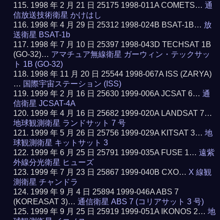
1998 年 2 月 21 日 25175 1998-011A COMETS…
通
信放送技術衛星 かけはし
1998 年 4 月 29 日 25312 1998-024B BSAT-1B…
放
送衛星 BSAT-1b
1998 年 7 月 10 日 25397 1998-043D TECHSAT 1B
(GO-32)…
アマチュア無線衛星 ガーウィン・テックサッ
ト 1B (GO-32)
1998 年 11 月 20 日 25544 1998-067A ISS (ZARYA)
…
国際宇宙ステーション (ISS)
1999 年 2 月 16 日 25630 1999-006A JCSAT 6…
通
信衛星 JCSAT-4A
1999 年 4 月 16 日 25682 1999-020A LANDSAT 7…
地球観測衛星 ランドサット 7 号
1999 年 5 月 26 日 25756 1999-029A KITSAT 3…
地
球観測衛星 キットサット 3
1999 年 6 月 25 日 25791 1999-035A FUSE 1…
遠紫
外線分光衛星 ヒューズ
1999 年 7 月 23 日 25867 1999-040B CXO…
X 線観
測衛星 チャンドラ
1999 年 9 月 4 日 25894 1999-046A ABS 7
(KOREASAT 3)…
通信衛星 ABS 7 (コリアサット 3 号)
1999 年 9 月 25 日 25919 1999-051A IKONOS 2…
地