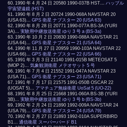
1990 年 4 月 24 日 20580 1990-037B HST…
ハッブル
宇宙望遠鏡 (HST)
1990 年 8 月 2 日 20724 1990-068A NAVSTAR 20
(USA 63)…
GPS 衛星 ナブスター 20 (USA 63)
1990 年 8 月 28 日 20771 1990-077A BS-3A (YURI
3A)…
実験用中継放送衛星 ゆり 3 号 a (BS-3a)
1990 年 10 月 2 日 20830 1990-088A NAVSTAR 21
(USA 64)…
GPS 衛星 ナブスター 21 (USA 64)
1990 年 11 月 27 日 20959 1990-103A NAVSTAR 22
(USA 66)…
GPS 衛星 ナブスター 22 (USA 66)
1991 年 3 月 3 日 21140 1991-015B METEOSAT 5
(MOP 2)…
気象観測衛星 メテオサット 5 号
1991 年 7 月 4 日 21552 1991-047A NAVSTAR 23
(USA 71)…
GPS 衛星 ナブスター 23 (USA 71)
1991 年 7 月 17 日 21575 1991-050B OSCAR 22
(UOSAT 5)…
アマチュア無線衛星 UoSat 5 (UO-22)
1991 年 8 月 25 日 21668 1991-060A BS-3B (YURI
3B)…
実験用中継放送衛星 ゆり 3 号 b (BS-3b)
1992 年 2 月 24 日 21890 1992-009A NAVSTAR 24
(USA 79)…
GPS 衛星 ナブスター 24 (USA 79)
1992 年 2 月 27 日 21893 1992-010A SUPERBIRD
B1…
通信衛星 スーパーバード B1