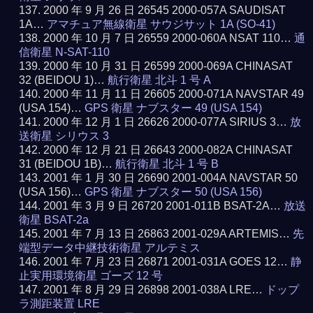
2000 年 9 月 26 日 26545 2000-057A SAUDISAT
1A…
アマチュア無線衛星 サウジサット 1A (SO-41)
2000 年 10 月 7 日 26559 2000-060A NSAT 110…
通
信衛星 N-SAT-110
2000 年 10 月 31 日 26599 2000-069A CHINASAT
32 (BEIDOU 1)…
航行衛星 北斗 1 号 A
2000 年 11 月 11 日 26605 2000-071A NAVSTAR 49
(USA 154)…
GPS 衛星 ナブスター 49 (USA 154)
2000 年 12 月 1 日 26626 2000-077A SIRIUS 3…
放
送衛星 シリウス 3
2000 年 12 月 21 日 26643 2000-082A CHINASAT
31 (BEIDOU 1B)…
航行衛星 北斗 1 号 B
2001 年 1 月 30 日 26690 2001-004A NAVSTAR 50
(USA 156)…
GPS 衛星 ナブスター 50 (USA 156)
2001 年 3 月 9 日 26720 2001-011B BSAT-2A…
放送
衛星 BSAT-2a
2001 年 7 月 13 日 26863 2001-029A ARTEMIS…
先
端型データ中継技術衛星 アルテミス
2001 年 7 月 23 日 26871 2001-031A GOES 12…
静
止実用環境衛星 ゴーズ 12 号
2001 年 8 月 29 日 26898 2001-038A LRE…
ドップ
ラ測距装置 LRE