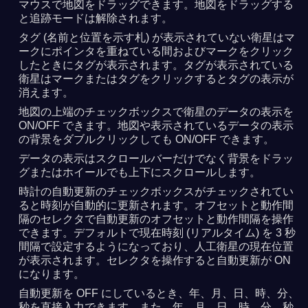
マウスで地図をドラッグできます。地図をドラッグする
と追跡モードは解除されます。
タグ (名前と位置を示す札) が表示されていない衛星はマ
ークにポインタを重ねている間およびマークをクリック
したときにタグが表示されます。タグが表示されている
衛星はマークまたはタグをクリックするとタグの表示が
消えます。
地図の上端のチェックボックスで衛星のデータの表示を
ON/OFF できます。地図や表示されているデータの表示
の背景をダブルクリックしても ON/OFF できます。
データの表示はスクロールバーだけでなく背景をドラッ
グまたはホイールでも上下にスクロールします。
時計の自動更新のチェックボックスがチェックされてい
ると時刻が自動的に更新されます。オフセットと動作間
隔のセレクタで自動更新のオフセットと動作間隔を操作
できます。デフォルトで現在時刻 (リアルタイム) を 3 秒
間隔で設定するようになっており、人工衛星の現在位置
が表示されます。セレクタを操作すると自動更新が ON
になります。
自動更新を OFF にしているとき、年、月、日、時、分、
秒を直接入力できます。また、年、月、日、時、分、秒