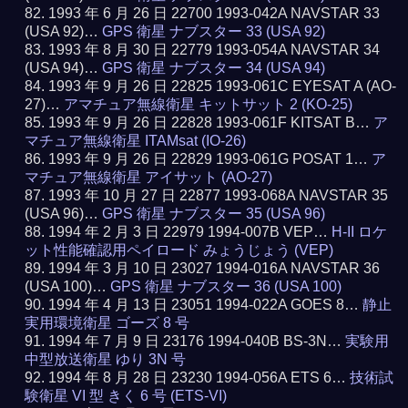
1993 年 6 月 26 日 22700 1993-042A NAVSTAR 33
(USA 92)…
GPS 衛星 ナブスター 33 (USA 92)
1993 年 8 月 30 日 22779 1993-054A NAVSTAR 34
(USA 94)…
GPS 衛星 ナブスター 34 (USA 94)
1993 年 9 月 26 日 22825 1993-061C EYESAT A (AO-
27)…
アマチュア無線衛星 キットサット 2 (KO-25)
1993 年 9 月 26 日 22828 1993-061F KITSAT B…
ア
マチュア無線衛星 ITAMsat (IO-26)
1993 年 9 月 26 日 22829 1993-061G POSAT 1…
ア
マチュア無線衛星 アイサット (AO-27)
1993 年 10 月 27 日 22877 1993-068A NAVSTAR 35
(USA 96)…
GPS 衛星 ナブスター 35 (USA 96)
1994 年 2 月 3 日 22979 1994-007B VEP…
H-II ロケ
ット性能確認用ペイロード みょうじょう (VEP)
1994 年 3 月 10 日 23027 1994-016A NAVSTAR 36
(USA 100)…
GPS 衛星 ナブスター 36 (USA 100)
1994 年 4 月 13 日 23051 1994-022A GOES 8…
静止
実用環境衛星 ゴーズ 8 号
1994 年 7 月 9 日 23176 1994-040B BS-3N…
実験用
中型放送衛星 ゆり 3N 号
1994 年 8 月 28 日 23230 1994-056A ETS 6…
技術試
験衛星 VI 型 きく 6 号 (ETS-VI)