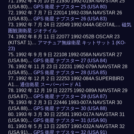
1992 年 4 月 10 日 21930 1992-019A NAVSTAR 25
(USA 80)…
GPS 衛星 ナブスター 25 (USA 80)
1992 年 7 月 7 日 22014 1992-039A NAVSTAR 26
(USA 83)…
GPS 衛星 ナブスター 26 (USA 83)
1992 年 7 月 24 日 22049 1992-044A GEOTAIL…
磁気
圏観測衛星 ジオテイル
1992 年 8 月 11 日 22077 1992-052B OSCAR 23
(KITSAT 1)…
アマチュア無線衛星 キットサット 1 (KO-
23)
1992 年 9 月 9 日 22108 1992-058A NAVSTAR 27
(USA 84)…
GPS 衛星 ナブスター 27 (USA 84)
1992 年 11 月 23 日 22231 1992-079A NAVSTAR 28
(USA 85)…
GPS 衛星 ナブスター 28 (USA 85)
1992 年 12 月 2 日 22253 1992-084A SUPERBIRD
A1…
通信衛星 スーパーバード A1
1992 年 12 月 19 日 22275 1992-089A NAVSTAR 29
(USA 87)…
GPS 衛星 ナブスター 29 (USA 87)
1993 年 2 月 3 日 22446 1993-007A NAVSTAR 30
(USA 88)…
GPS 衛星 ナブスター 30 (USA 88)
1993 年 3 月 30 日 22581 1993-017A NAVSTAR 31
(USA 90)…
GPS 衛星 ナブスター 31 (USA 90)
1993 年 5 月 13 日 22657 1993-032A NAVSTAR 32
(USA 91)…
GPS 衛星 ナブスター 32 (USA 91)