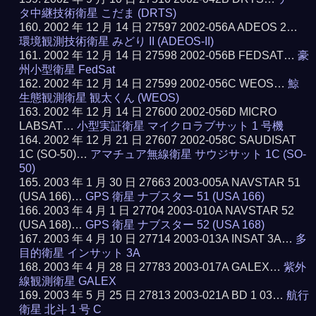
タ中継技術衛星 こだま (DRTS)
2002 年 12 月 14 日 27597 2002-056A ADEOS 2…
環境観測技術衛星 みどり II (ADEOS-II)
2002 年 12 月 14 日 27598 2002-056B FEDSAT…
豪
州小型衛星 FedSat
2002 年 12 月 14 日 27599 2002-056C WEOS…
鯨
生態観測衛星 観太くん (WEOS)
2002 年 12 月 14 日 27600 2002-056D MICRO
LABSAT…
小型実証衛星 マイクロラブサット 1 号機
2002 年 12 月 21 日 27607 2002-058C SAUDISAT
1C (SO-50)…
アマチュア無線衛星 サウジサット 1C (SO-
50)
2003 年 1 月 30 日 27663 2003-005A NAVSTAR 51
(USA 166)…
GPS 衛星 ナブスター 51 (USA 166)
2003 年 4 月 1 日 27704 2003-010A NAVSTAR 52
(USA 168)…
GPS 衛星 ナブスター 52 (USA 168)
2003 年 4 月 10 日 27714 2003-013A INSAT 3A…
多
目的衛星 インサット 3A
2003 年 4 月 28 日 27783 2003-017A GALEX…
紫外
線観測衛星 GALEX
2003 年 5 月 25 日 27813 2003-021A BD 1 03…
航行
衛星 北斗 1 号 C