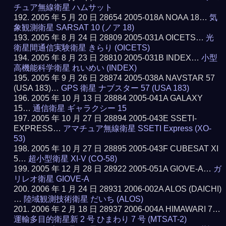
チュア無線衛星 ハムサット
2005 年 5 月 20 日 28654 2005-018A NOAA 18…
気
象観測衛星 SARSAT 10 (ノア 18)
2005 年 8 月 24 日 28809 2005-031A OICETS…
光
衛星間通信実験衛星 きらり (OICETS)
2005 年 8 月 23 日 28810 2005-031B INDEX…
小型
高機能科学衛星 れいめい (INDEX)
2005 年 9 月 26 日 28874 2005-038A NAVSTAR 57
(USA 183)…
GPS 衛星 ナブスター 57 (USA 183)
2005 年 10 月 13 日 28884 2005-041A GALAXY
15…
通信衛星 ギャラクシー 15
2005 年 10 月 27 日 28894 2005-043E SSETI-
EXPRESS…
アマチュア無線衛星 SSETI Express (XO-
53)
2005 年 10 月 27 日 28895 2005-043F CUBESAT XI
5…
超小型衛星 XI-V (CO-58)
2005 年 12 月 28 日 28922 2005-051A GIOVE-A…
ガ
リレオ衛星 GIOVE-A
2006 年 1 月 24 日 28931 2006-002A ALOS (DAICHI)
…
陸域観測技術衛星 だいち (ALOS)
2006 年 2 月 18 日 28937 2006-004A HIMAWARI 7…
運輸多目的衛星新 2 号 ひまわり 7 号 (MTSAT-2)