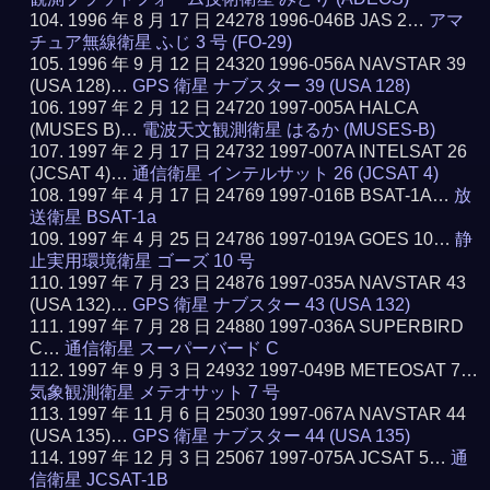
1996 年 8 月 17 日 24278 1996-046B JAS 2…
アマ
チュア無線衛星 ふじ 3 号 (FO-29)
1996 年 9 月 12 日 24320 1996-056A NAVSTAR 39
(USA 128)…
GPS 衛星 ナブスター 39 (USA 128)
1997 年 2 月 12 日 24720 1997-005A HALCA
(MUSES B)…
電波天文観測衛星 はるか (MUSES-B)
1997 年 2 月 17 日 24732 1997-007A INTELSAT 26
(JCSAT 4)…
通信衛星 インテルサット 26 (JCSAT 4)
1997 年 4 月 17 日 24769 1997-016B BSAT-1A…
放
送衛星 BSAT-1a
1997 年 4 月 25 日 24786 1997-019A GOES 10…
静
止実用環境衛星 ゴーズ 10 号
1997 年 7 月 23 日 24876 1997-035A NAVSTAR 43
(USA 132)…
GPS 衛星 ナブスター 43 (USA 132)
1997 年 7 月 28 日 24880 1997-036A SUPERBIRD
C…
通信衛星 スーパーバード C
1997 年 9 月 3 日 24932 1997-049B METEOSAT 7…
気象観測衛星 メテオサット 7 号
1997 年 11 月 6 日 25030 1997-067A NAVSTAR 44
(USA 135)…
GPS 衛星 ナブスター 44 (USA 135)
1997 年 12 月 3 日 25067 1997-075A JCSAT 5…
通
信衛星 JCSAT-1B