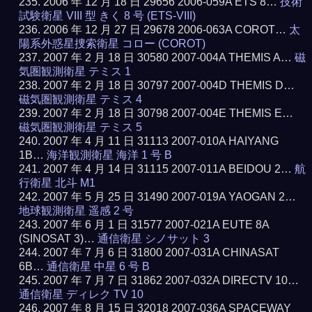
2006 年 12 月 18 日 29656 2006-059A ETS 8…
技術
試験衛星 VIII 型 きく 8 号 (ETS-VIII)
2006 年 12 月 27 日 29678 2006-063A COROT…
太
陽系外惑星捜索衛星 コロー (COROT)
2007 年 2 月 18 日 30580 2007-004A THEMIS A…
磁
気圏観測衛星 テミス 1
2007 年 2 月 18 日 30797 2007-004D THEMIS D…
磁気圏観測衛星 テミス 4
2007 年 2 月 18 日 30798 2007-004E THEMIS E…
磁気圏観測衛星 テミス 5
2007 年 4 月 11 日 31113 2007-010A HAIYANG
1B…
海洋観測衛星 海洋 1 号 B
2007 年 4 月 14 日 31115 2007-011A BEIDOU 2…
航
行衛星 北斗 M1
2007 年 5 月 25 日 31490 2007-019A YAOGAN 2…
地球観測衛星 遥感 2 号
2007 年 6 月 1 日 31577 2007-021A EUTE 8A
(SINOSAT 3)…
通信衛星 シノサット 3
2007 年 7 月 6 日 31800 2007-031A CHINASAT
6B…
通信衛星 中星 6 号 B
2007 年 7 月 7 日 31862 2007-032A DIRECTV 10…
通信衛星 ディレク TV 10
2007 年 8 月 15 日 32018 2007-036A SPACEWAY