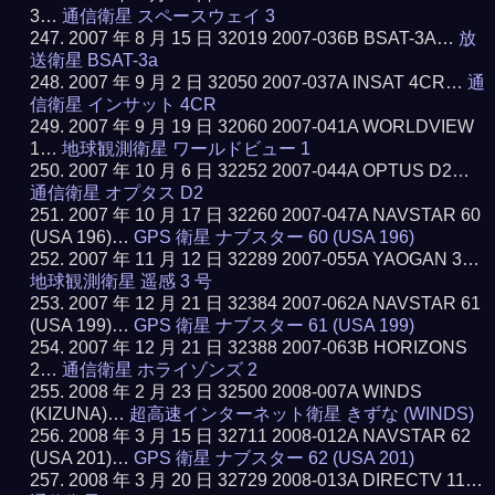
3…
通信衛星 スペースウェイ 3
2007 年 8 月 15 日 32019 2007-036B BSAT-3A…
放
送衛星 BSAT-3a
2007 年 9 月 2 日 32050 2007-037A INSAT 4CR…
通
信衛星 インサット 4CR
2007 年 9 月 19 日 32060 2007-041A WORLDVIEW
1…
地球観測衛星 ワールドビュー 1
2007 年 10 月 6 日 32252 2007-044A OPTUS D2…
通信衛星 オプタス D2
2007 年 10 月 17 日 32260 2007-047A NAVSTAR 60
(USA 196)…
GPS 衛星 ナブスター 60 (USA 196)
2007 年 11 月 12 日 32289 2007-055A YAOGAN 3…
地球観測衛星 遥感 3 号
2007 年 12 月 21 日 32384 2007-062A NAVSTAR 61
(USA 199)…
GPS 衛星 ナブスター 61 (USA 199)
2007 年 12 月 21 日 32388 2007-063B HORIZONS
2…
通信衛星 ホライゾンズ 2
2008 年 2 月 23 日 32500 2008-007A WINDS
(KIZUNA)…
超高速インターネット衛星 きずな (WINDS)
2008 年 3 月 15 日 32711 2008-012A NAVSTAR 62
(USA 201)…
GPS 衛星 ナブスター 62 (USA 201)
2008 年 3 月 20 日 32729 2008-013A DIRECTV 11…