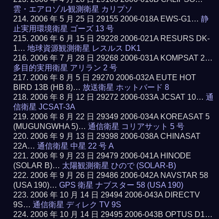
雲・エアロゾル観測衛星 カリプソ
2006 年 5 月 25 日 29155 2006-018A EWS-G1…
静
止実用環境衛星 ゴーズ 13 号
2006 年 6 月 15 日 29228 2006-021A RESURS DK-
1…
地球資源観測衛星 レスルス DK1
2006 年 7 月 28 日 29268 2006-031A KOMPSAT 2…
多目的実用衛星 アリラン 2 号
2006 年 8 月 5 日 29270 2006-032A EUTE HOT
BIRD 13B (HB 8)…
放送衛星 ホットバード 8
2006 年 8 月 12 日 29272 2006-033A JCSAT 10…
通
信衛星 JCSAT-3A
2006 年 8 月 22 日 29349 2006-034A KOREASAT 5
(MUGUNGWHA 5)…
通信衛星 コリアサット 5 号
2006 年 9 月 13 日 29398 2006-038A CHINASAT
22A…
通信衛星 中星 22 号 A
2006 年 9 月 23 日 29479 2006-041A HINODE
(SOLAR B)…
太陽観測衛星 ひので (SOLAR-B)
2006 年 9 月 26 日 29486 2006-042A NAVSTAR 58
(USA 190)…
GPS 衛星 ナブスター 58 (USA 190)
2006 年 10 月 14 日 29494 2006-043A DIRECTV
9S…
通信衛星 ディレク TV 9S
2006 年 10 月 14 日 29495 2006-043B OPTUS D1…