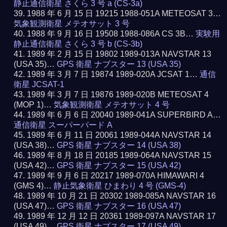
静止通信衛星 さくら 3 号 a (CS-3a)
1988 年 6 月 15 日 19215 1988-051A METEOSAT 3…
気象観測衛星 メテオサット 3 号
1988 年 9 月 16 日 19508 1988-086A CS 3B…
実験用
静止通信衛星 さくら 3 号 b (CS-3b)
1989 年 2 月 15 日 19802 1989-013A NAVSTAR 13
(USA 35)…
GPS 衛星 ナブスター 13 (USA 35)
1989 年 3 月 7 日 19874 1989-020A JCSAT 1…
通信
衛星 JCSAT-1
1989 年 3 月 7 日 19876 1989-020B METEOSAT 4
(MOP 1)…
気象観測衛星 メテオサット 4 号
1989 年 6 月 6 日 20040 1989-041A SUPERBIRD A…
通信衛星 スーパーバード A
1989 年 6 月 11 日 20061 1989-044A NAVSTAR 14
(USA 38)…
GPS 衛星 ナブスター 14 (USA 38)
1989 年 8 月 18 日 20185 1989-064A NAVSTAR 15
(USA 42)…
GPS 衛星 ナブスター 15 (USA 42)
1989 年 9 月 6 日 20217 1989-070A HIMAWARI 4
(GMS 4)…
静止気象衛星 ひまわり 4 号 (GMS-4)
1989 年 10 月 21 日 20302 1989-085A NAVSTAR 16
(USA 47)…
GPS 衛星 ナブスター 16 (USA 47)
1989 年 12 月 12 日 20361 1989-097A NAVSTAR 17
(USA 49)…
GPS 衛星 ナブスター 17 (USA 49)