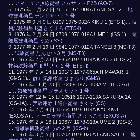
…
アマチュア無線衛星 アムサット P2B (AO-7)
1975 年 1 月 22 日 7615 1975-004A LANDSAT 2…
地
球観測衛星 ランドサット 2 号
1975 年 9 月 9 日 8197 1975-082A KIKU 1 (ETS 1)…
技
術試験衛星 I 型 きく 1 号 (ETS-I)
1976 年 2 月 29 日 8709 1976-019A UME 1 (ISS 1)…
電
離層観測衛星 うめ (ISS)
1977 年 2 月 19 日 9841 1977-012A TANSEI 3 (MS-T3)
…
試験衛星 たんせい 3 号 (MS-T3)
1977 年 2 月 23 日 9852 1977-014A KIKU 2 (ETS 2)…
技術試験衛星 II 型 きく 2 号 (ETS-II)
1977 年 7 月 14 日 10143 1977-065A HIMAWARI 1
(GMS 1)…
静止気象衛星 ひまわり (GMS)
1977 年 11 月 23 日 10489 1977-108A METEOSAT
1…
気象観測衛星 メテオサット 1 号
1977 年 12 月 15 日 10516 1977-118A SAKURA 1A
(CS-1A)…
実験用静止通信衛星 さくら (CS)
1978 年 2 月 4 日 10664 1978-014A KYOKKO 1
(EXOS A)…
オーロラ観測衛星 きょっこう (EXOS-A)
1978 年 2 月 16 日 10674 1978-018A UME 2 (ISS-B)
…
電離層観測衛星 うめ 2 号 (ISS-b)
1978 年 3 月 5 日 10702 1978-026A LANDSAT 3…
地