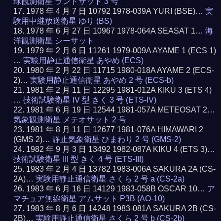
球観測衛星 ランドサット 3 号
1978 年 4 月 7 日 10792 1978-039A YURI (BSE)…
実
験用中継放送衛星 ゆり (BS)
1978 年 6 月 27 日 10967 1978-064A SEASAT 1…
海
洋観測衛星 シーサット
1979 年 2 月 6 日 11261 1979-009A AYAME 1 (ECS 1)
…
実験用静止通信衛星 あやめ (ECS)
1980 年 2 月 22 日 11715 1980-018A AYAME 2 (ECS-
2)…
実験用静止通信衛星 あやめ 2 号 (ECS-b)
1981 年 2 月 11 日 12295 1981-012A KIKU 3 (ETS 4)
…
技術試験衛星 IV 型 きく 3 号 (ETS-IV)
1981 年 6 月 19 日 12544 1981-057A METEOSAT 2…
気象観測衛星 メテオサット 2 号
1981 年 8 月 11 日 12677 1981-076A HIMAWARI 2
(GMS 2)…
静止気象衛星 ひまわり 2 号 (GMS-2)
1982 年 9 月 3 日 13492 1982-087A KIKU 4 (ETS 3)…
技術試験衛星 III 型 きく 4 号 (ETS-III)
1983 年 2 月 4 日 13782 1983-006A SAKURA 2A (CS-
2A)…
実験用静止通信衛星 さくら 2 号 a (CS-2a)
1983 年 6 月 16 日 14129 1983-058B OSCAR 10…
ア
マチュア無線衛星 アムサット P3B (AO-10)
1983 年 8 月 6 日 14248 1983-081A SAKURA 2B (CS-
2B)…
実験用静止通信衛星 さくら 2 号 b (CS-2b)