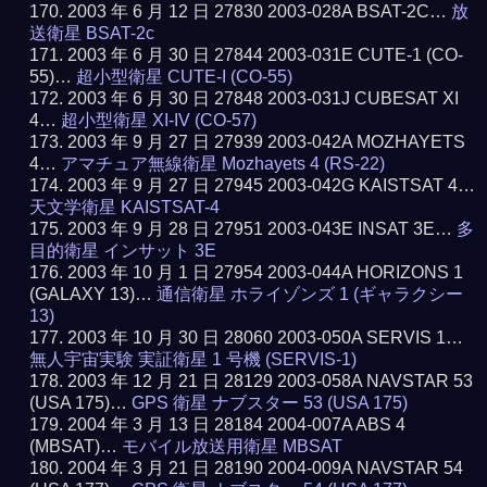
2003 年 6 月 12 日 27830 2003-028A BSAT-2C…
放
送衛星 BSAT-2c
2003 年 6 月 30 日 27844 2003-031E CUTE-1 (CO-
55)…
超小型衛星 CUTE-I (CO-55)
2003 年 6 月 30 日 27848 2003-031J CUBESAT XI
4…
超小型衛星 XI-IV (CO-57)
2003 年 9 月 27 日 27939 2003-042A MOZHAYETS
4…
アマチュア無線衛星 Mozhayets 4 (RS-22)
2003 年 9 月 27 日 27945 2003-042G KAISTSAT 4…
天文学衛星 KAISTSAT-4
2003 年 9 月 28 日 27951 2003-043E INSAT 3E…
多
目的衛星 インサット 3E
2003 年 10 月 1 日 27954 2003-044A HORIZONS 1
(GALAXY 13)…
通信衛星 ホライゾンズ 1 (ギャラクシー
13)
2003 年 10 月 30 日 28060 2003-050A SERVIS 1…
無人宇宙実験 実証衛星 1 号機 (SERVIS-1)
2003 年 12 月 21 日 28129 2003-058A NAVSTAR 53
(USA 175)…
GPS 衛星 ナブスター 53 (USA 175)
2004 年 3 月 13 日 28184 2004-007A ABS 4
(MBSAT)…
モバイル放送用衛星 MBSAT
2004 年 3 月 21 日 28190 2004-009A NAVSTAR 54