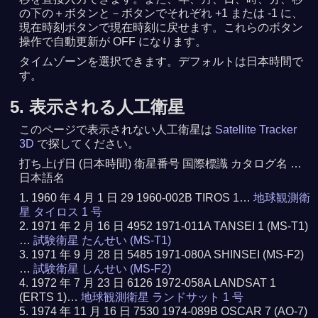
の下の＋ボタンと－ボタンでそれぞれ +1 または -1 に、
現在時刻ボタンで現在時刻に戻せます。これらのボタン
操作で自動更新が OFF になります。
タイムゾーンを選択できます。デフォルトは日本時間で
す。
5. 表示される人工衛星
このページで表示されない人工衛星は
Satellite Tracker
3D
で探してください。
打ち上げ日 (日本時間) 衛星番号 国際標識 カタログ名 …
日本語名
1960 年 4 月 1 日 29 1960-002B TIROS 1…
地球観測衛
星 タイロス 1 号
1971 年 2 月 16 日 4952 1971-011A TANSEI 1 (MS-T1)
…
試験衛星 たんせい (MS-T1)
1971 年 9 月 28 日 5485 1971-080A SHINSEI (MS-F2)
…
試験衛星 しんせい (MS-F2)
1972 年 7 月 23 日 6126 1972-058A LANDSAT 1
(ERTS 1)…
地球観測衛星 ランドサット 1 号
1974 年 11 月 16 日 7530 1974-089B OSCAR 7 (AO-7)