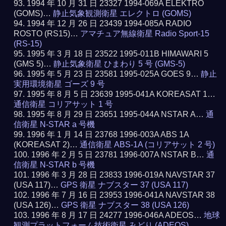
1994 年 10 月 31 日 23327 1994-069A ELEKTRO
(GOMS)…
静止気象観測衛星 エレクトロ (GOMS)
1994 年 12 月 26 日 23439 1994-085A RADIO
ROSTO (RS15)…
アマチュア無線衛星 Radio Sport-15
(RS-15)
1995 年 3 月 18 日 23522 1995-011B HIMAWARI 5
(GMS 5)…
静止気象衛星 ひまわり 5 号 (GMS-5)
1995 年 5 月 23 日 23581 1995-025A GOES 9…
静止
実用環境衛星 ゴーズ 9 号
1995 年 8 月 5 日 23639 1995-041A KOREASAT 1…
通信衛星 コリアサット 1 号
1995 年 8 月 29 日 23651 1995-044A NSTAR A…
通
信衛星 N-STAR a 号機
1996 年 1 月 14 日 23768 1996-003A ABS 1A
(KOREASAT 2)…
通信衛星 ABS-1A (コリアサット 2 号)
1996 年 2 月 5 日 23781 1996-007A NSTAR B…
通
信衛星 N-STAR b 号機
1996 年 3 月 28 日 23833 1996-019A NAVSTAR 37
(USA 117)…
GPS 衛星 ナブスター 37 (USA 117)
1996 年 7 月 16 日 23953 1996-041A NAVSTAR 38
(USA 126)…
GPS 衛星 ナブスター 38 (USA 126)
1996 年 8 月 17 日 24277 1996-046A ADEOS…
地球
観測プラットフォーム技術衛星 みどり (ADEOS)