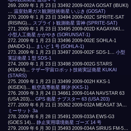
2009 年 1 月 23 日 33492 2009-002A GOSAT (IBUKI)
…
温室効果ガス観測技術衛星 いぶき (GOSAT)
2009 年 1 月 23 日 33494 2009-002C SPRITE-SAT
(RISING)…
スプライト観測衛星 雷神 (SPRITE-SAT)
2009 年 1 月 23 日 33495 2009-002D KAGAYAKI…
小型人工衛星 かがやき (SORUNSAT-1)
2009 年 1 月 23 日 33496 2009-002E SOHLA-1
(MAIDO-1)…
まいど 1 号 (SOHLA-1)
2009 年 1 月 23 日 33497 2009-002F SDS-1…
小型
実証衛星 1 型 SDS-1
2009 年 1 月 23 日 33498 2009-002G STARS
(KUKAI)…
テザー宇宙ロボット技術実証衛星 KUKAI
(STARS)
2009 年 1 月 23 日 33499 2009-002H KKS-1
(KISEKI)…
航空高専衛星 輝汐 (KKS-1)
2009 年 3 月 24 日 34661 2009-014A NAVSTAR 63
(USA 203)…
GPS 衛星 ナブスター 63 (USA 203)
2009 年 6 月 21 日 35362 2009-032A MEASAT 3A…
ミーサット 3a
2009 年 6 月 28 日 35491 2009-033A EWS-G3
(GOES 14)…
静止実用環境衛星 ゴーズ 14 号
2009 年 6 月 30 日 35493 2009-034A SIRIUS FM-5…