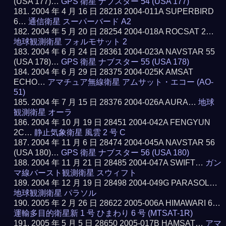
(USA 177)…
GPS 衛星 ナブスター 54 (USA 177)
2004 年 4 月 16 日 28218 2004-011A SUPERBIRD
6…
通信衛星 スーパーバード A2
2004 年 5 月 20 日 28254 2004-018A ROCSAT 2…
地球観測衛星 フォルモサット 2
2004 年 6 月 24 日 28361 2004-023A NAVSTAR 55
(USA 178)…
GPS 衛星 ナブスター 55 (USA 178)
2004 年 6 月 29 日 28375 2004-025K AMSAT
ECHO…
アマチュア無線衛星 アムサット・エコー (AO-
51)
2004 年 7 月 15 日 28376 2004-026A AURA…
地球
観測衛星 オーラ
2004 年 10 月 19 日 28451 2004-042A FENGYUN
2C…
静止気象衛星 風雲 2 号 C
2004 年 11 月 6 日 28474 2004-045A NAVSTAR 56
(USA 180)…
GPS 衛星 ナブスター 56 (USA 180)
2004 年 11 月 21 日 28485 2004-047A SWIFT…
ガン
マ線バースト観測衛星 スウィフト
2004 年 12 月 19 日 28498 2004-049G PARASOL…
地球観測衛星 パラソル
2005 年 2 月 26 日 28622 2005-006A HIMAWARI 6…
運輸多目的衛星新 1 号 ひまわり 6 号 (MTSAT-1R)
2005 年 5 月 5 日 28650 2005-017B HAMSAT…
アマ