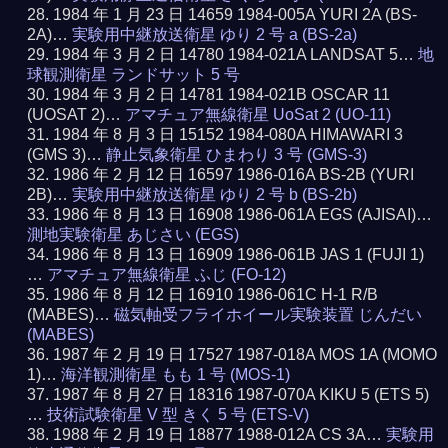
1984 年 1 月 23 日 14659 1984-005A YURI 2A (BS-
2A)…
実験用中継放送衛星 ゆり 2 号 a (BS-2a)
1984 年 3 月 2 日 14780 1984-021A LANDSAT 5…
地
球観測衛星 ランドサット 5 号
1984 年 3 月 2 日 14781 1984-021B OSCAR 11
(UOSAT 2)…
アマチュア無線衛星 UoSat 2 (UO-11)
1984 年 8 月 3 日 15152 1984-080A HIMAWARI 3
(GMS 3)…
静止気象衛星 ひまわり 3 号 (GMS-3)
1986 年 2 月 12 日 16597 1986-016A BS-2B (YURI
2B)…
実験用中継放送衛星 ゆり 2 号 b (BS-2b)
1986 年 8 月 13 日 16908 1986-061A EGS (AJISAI)…
測地実験衛星 あじさい (EGS)
1986 年 8 月 13 日 16909 1986-061B JAS 1 (FUJI 1)
…
アマチュア無線衛星 ふじ (FO-12)
1986 年 8 月 12 日 16910 1986-061C H-1 R/B
(MABES)…
磁気軸受フライホイール実験装置 じんだい
(MABES)
1987 年 2 月 19 日 17527 1987-018A MOS 1A (MOMO
1)…
海洋観測衛星 もも 1 号 (MOS-1)
1987 年 8 月 27 日 18316 1987-070A KIKU 5 (ETS 5)
…
技術試験衛星 V 型 きく 5 号 (ETS-V)
1988 年 2 月 19 日 18877 1988-012A CS 3A…
実験用