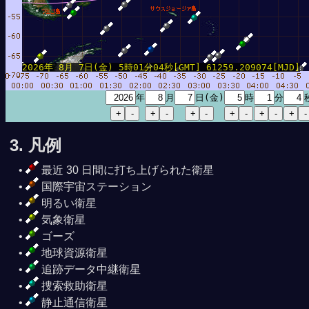
2026年 8月 7日(金) 5時01分04秒[GMT] 61259.209074[MJD]
年
月
日(金)
時
分
3. 凡例
最近 30 日間に打ち上げられた衛星
国際宇宙ステーション
明るい衛星
気象衛星
ゴーズ
地球資源衛星
追跡データ中継衛星
捜索救助衛星
静止通信衛星