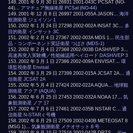
2001 年 9 月 30 日 26931 2001-043C PCSAT (NO-
44)…
アマチュア無線衛星 PCSat (NO-44)
2001 年 12 月 8 日 26997 2001-055A JASON…
海洋
観測衛星 ジェイソン 1
2002 年 1 月 24 日 27298 2002-002A INSAT 3C…
多
目的衛星 インサット 3C
2002 年 2 月 4 日 27367 2002-003A MDS 1…
民生部
品・コンポーネント実証衛星 つばさ (MDS-1)
2002 年 2 月 4 日 27368 2002-003B DASH/VEP 3…
高速再突入実験機／性能確認用ペイロード DASH/VEP 3
2002 年 3 月 1 日 27386 2002-009A ENVISAT…
環
境監視衛星 Envisat
2002 年 3 月 29 日 27399 2002-015A JCSAT 2A…
通
信衛星 JCSAT 2A
2002 年 5 月 4 日 27424 2002-022A AQUA…
地球観
測衛星 アクア (AQUA)
2002 年 6 月 25 日 27453 2002-032A NOAA 17…
気
象観測衛星 ノア 17
2002 年 7 月 6 日 27461 2002-035B NSTAR C…
通
信衛星 N-STAR c 号機
2002 年 8 月 29 日 27509 2002-040B METEOSAT 8
(MSG 1)…
気象観測衛星 メテオサット 8 号
2002 年 9 月 10 日 27516 2002-042B DRTS…
デー