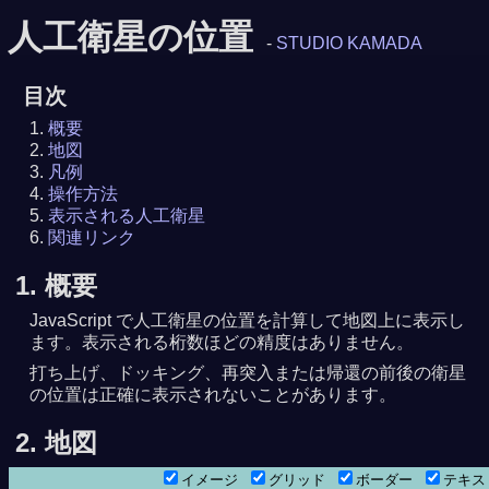
人工衛星の位置
-
STUDIO KAMADA
目次
概要
地図
凡例
操作方法
表示される人工衛星
関連リンク
1. 概要
JavaScript で人工衛星の位置を計算して地図上に表示し
ます。表示される桁数ほどの精度はありません。
打ち上げ、ドッキング、再突入または帰還の前後の衛星
の位置は正確に表示されないことがあります。
2. 地図
イメージ
グリッド
ボーダー
テキ