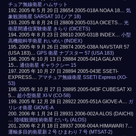
チュア無線衛星 ハムサット
2005 年 5 月 20 日 28654 2005-018A NOAA 18…
気
象観測衛星 SARSAT 10 (ノア 18)
2005 年 8 月 24 日 28809 2005-031A OICETS…
光
衛星間通信実験衛星 きらり (OICETS)
2005 年 8 月 23 日 28810 2005-031B INDEX…
小型
高機能科学衛星 れいめい (INDEX)
2005 年 9 月 26 日 28874 2005-038A NAVSTAR 57
(USA 183)…
GPS 衛星 ナブスター 57 (USA 183)
2005 年 10 月 13 日 28884 2005-041A GALAXY
15…
通信衛星 ギャラクシー 15
2005 年 10 月 27 日 28894 2005-043E SSETI-
EXPRESS…
アマチュア無線衛星 SSETI Express (XO-
53)
2005 年 10 月 27 日 28895 2005-043F CUBESAT XI
5…
超小型衛星 XI-V (CO-58)
2005 年 12 月 28 日 28922 2005-051A GIOVE-A…
ガ
リレオ衛星 GIOVE-A
2006 年 1 月 24 日 28931 2006-002A ALOS (DAICHI)
…
陸域観測技術衛星 だいち (ALOS)
2006 年 2 月 18 日 28937 2006-004A HIMAWARI 7…
運輸多目的衛星新 2 号 ひまわり 7 号 (MTSAT-2)