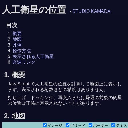
人工衛星の位置
-
STUDIO KAMADA
目次
概要
地図
凡例
操作方法
表示される人工衛星
関連リンク
1. 概要
JavaScript で人工衛星の位置を計算して地図上に表示し
ます。表示される桁数ほどの精度はありません。
打ち上げ、ドッキング、再突入または帰還の前後の衛星
の位置は正確に表示されないことがあります。
2. 地図
イメージ
グリッド
ボーダー
テキ