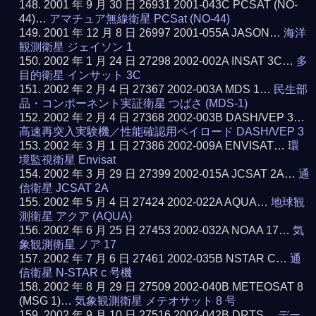
2001 年 9 月 30 日 26931 2001-043C PCSAT (NO-
44)…
アマチュア無線衛星 PCSat (NO-44)
2001 年 12 月 8 日 26997 2001-055A JASON…
海洋
観測衛星 ジェイソン 1
2002 年 1 月 24 日 27298 2002-002A INSAT 3C…
多
目的衛星 インサット 3C
2002 年 2 月 4 日 27367 2002-003A MDS 1…
民生部
品・コンポーネント実証衛星 つばさ (MDS-1)
2002 年 2 月 4 日 27368 2002-003B DASH/VEP 3…
高速再突入実験機／性能確認用ペイロード DASH/VEP 3
2002 年 3 月 1 日 27386 2002-009A ENVISAT…
環
境監視衛星 Envisat
2002 年 3 月 29 日 27399 2002-015A JCSAT 2A…
通
信衛星 JCSAT 2A
2002 年 5 月 4 日 27424 2002-022A AQUA…
地球観
測衛星 アクア (AQUA)
2002 年 6 月 25 日 27453 2002-032A NOAA 17…
気
象観測衛星 ノア 17
2002 年 7 月 6 日 27461 2002-035B NSTAR C…
通
信衛星 N-STAR c 号機
2002 年 8 月 29 日 27509 2002-040B METEOSAT 8
(MSG 1)…
気象観測衛星 メテオサット 8 号
2002 年 9 月 10 日 27516 2002-042B DRTS…
デー