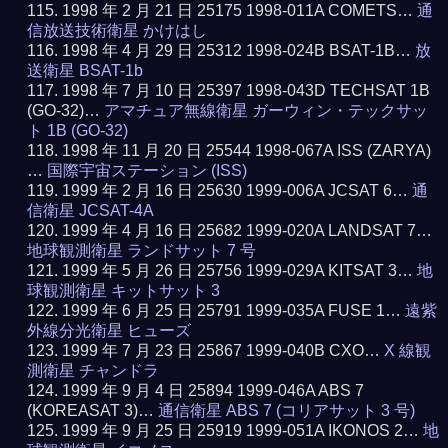
1998 年 2 月 21 日 25175 1998-011A COMETS…
通
信放送技術衛星 かけはし
1998 年 4 月 29 日 25312 1998-024B BSAT-1B…
放
送衛星 BSAT-1b
1998 年 7 月 10 日 25397 1998-043D TECHSAT 1B
(GO-32)…
アマチュア無線衛星 ガーウィン・テックサッ
ト 1B (GO-32)
1998 年 11 月 20 日 25544 1998-067A ISS (ZARYA)
…
国際宇宙ステーション (ISS)
1999 年 2 月 16 日 25630 1999-006A JCSAT 6…
通
信衛星 JCSAT-4A
1999 年 4 月 16 日 25682 1999-020A LANDSAT 7…
地球観測衛星 ランドサット 7 号
1999 年 5 月 26 日 25756 1999-029A KITSAT 3…
地
球観測衛星 キットサット 3
1999 年 6 月 25 日 25791 1999-035A FUSE 1…
遠紫
外線分光衛星 ヒューズ
1999 年 7 月 23 日 25867 1999-040B CXO…
X 線観
測衛星 チャンドラ
1999 年 9 月 4 日 25894 1999-046A ABS 7
(KOREASAT 3)…
通信衛星 ABS 7 (コリアサット 3 号)
1999 年 9 月 25 日 25919 1999-051A IKONOS 2…
地