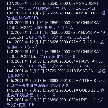
2000 年 9 月 26 日 26545 2000-057A SAUDISAT
1A…
アマチュア無線衛星 サウジサット 1A (SO-41)
2000 年 10 月 7 日 26559 2000-060A NSAT 110…
通
信衛星 N-SAT-110
2000 年 10 月 31 日 26599 2000-069A CHINASAT
32 (BEIDOU 1)…
航行衛星 北斗 1 号 A
2000 年 11 月 11 日 26605 2000-071A NAVSTAR 49
(USA 154)…
GPS 衛星 ナブスター 49 (USA 154)
2000 年 12 月 1 日 26626 2000-077A SIRIUS 3…
放
送衛星 シリウス 3
2000 年 12 月 21 日 26643 2000-082A CHINASAT
31 (BEIDOU 1B)…
航行衛星 北斗 1 号 B
2001 年 1 月 30 日 26690 2001-004A NAVSTAR 50
(USA 156)…
GPS 衛星 ナブスター 50 (USA 156)
2001 年 3 月 9 日 26720 2001-011B BSAT-2A…
放送
衛星 BSAT-2a
2001 年 7 月 13 日 26863 2001-029A ARTEMIS…
先
端型データ中継技術衛星 アルテミス
2001 年 7 月 23 日 26871 2001-031A GOES 12…
静
止実用環境衛星 ゴーズ 12 号
2001 年 8 月 29 日 26898 2001-038A LRE…
ドップ
ラ測距装置 LRE