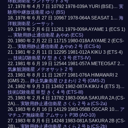
球観測衛星 ランドサット 3 号
1978 年 4 月 7 日 10792 1978-039A YURI (BSE)…
実
験用中継放送衛星 ゆり (BS)
1978 年 6 月 27 日 10967 1978-064A SEASAT 1…
海
洋観測衛星 シーサット
1979 年 2 月 6 日 11261 1979-009A AYAME 1 (ECS 1)
…
実験用静止通信衛星 あやめ (ECS)
1980 年 2 月 22 日 11715 1980-018A AYAME 2 (ECS-
2)…
実験用静止通信衛星 あやめ 2 号 (ECS-b)
1981 年 2 月 11 日 12295 1981-012A KIKU 3 (ETS 4)
…
技術試験衛星 IV 型 きく 3 号 (ETS-IV)
1981 年 6 月 19 日 12544 1981-057A METEOSAT 2…
気象観測衛星 メテオサット 2 号
1981 年 8 月 11 日 12677 1981-076A HIMAWARI 2
(GMS 2)…
静止気象衛星 ひまわり 2 号 (GMS-2)
1982 年 9 月 3 日 13492 1982-087A KIKU 4 (ETS 3)…
技術試験衛星 III 型 きく 4 号 (ETS-III)
1983 年 2 月 4 日 13782 1983-006A SAKURA 2A (CS-
2A)…
実験用静止通信衛星 さくら 2 号 a (CS-2a)
1983 年 6 月 16 日 14129 1983-058B OSCAR 10…
ア
マチュア無線衛星 アムサット P3B (AO-10)
1983 年 8 月 6 日 14248 1983-081A SAKURA 2B (CS-
2B)…
実験用静止通信衛星 さくら 2 号 b (CS-2b)