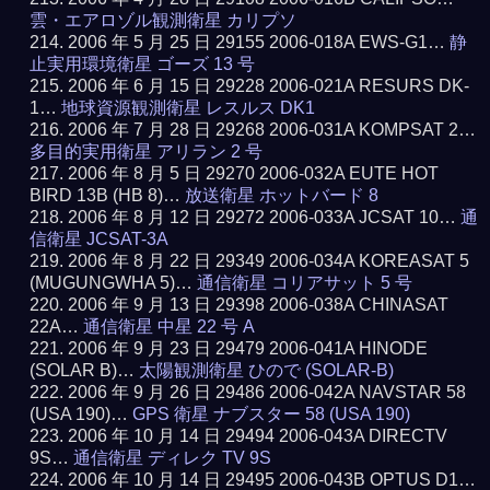
雲・エアロゾル観測衛星 カリプソ
2006 年 5 月 25 日 29155 2006-018A EWS-G1…
静
止実用環境衛星 ゴーズ 13 号
2006 年 6 月 15 日 29228 2006-021A RESURS DK-
1…
地球資源観測衛星 レスルス DK1
2006 年 7 月 28 日 29268 2006-031A KOMPSAT 2…
多目的実用衛星 アリラン 2 号
2006 年 8 月 5 日 29270 2006-032A EUTE HOT
BIRD 13B (HB 8)…
放送衛星 ホットバード 8
2006 年 8 月 12 日 29272 2006-033A JCSAT 10…
通
信衛星 JCSAT-3A
2006 年 8 月 22 日 29349 2006-034A KOREASAT 5
(MUGUNGWHA 5)…
通信衛星 コリアサット 5 号
2006 年 9 月 13 日 29398 2006-038A CHINASAT
22A…
通信衛星 中星 22 号 A
2006 年 9 月 23 日 29479 2006-041A HINODE
(SOLAR B)…
太陽観測衛星 ひので (SOLAR-B)
2006 年 9 月 26 日 29486 2006-042A NAVSTAR 58
(USA 190)…
GPS 衛星 ナブスター 58 (USA 190)
2006 年 10 月 14 日 29494 2006-043A DIRECTV
9S…
通信衛星 ディレク TV 9S
2006 年 10 月 14 日 29495 2006-043B OPTUS D1…