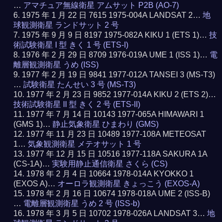
…
アマチュア無線衛星 アムサット P2B (AO-7)
1975 年 1 月 22 日 7615 1975-004A LANDSAT 2…
地
球観測衛星 ランドサット 2 号
1975 年 9 月 9 日 8197 1975-082A KIKU 1 (ETS 1)…
技
術試験衛星 I 型 きく 1 号 (ETS-I)
1976 年 2 月 29 日 8709 1976-019A UME 1 (ISS 1)…
電
離層観測衛星 うめ (ISS)
1977 年 2 月 19 日 9841 1977-012A TANSEI 3 (MS-T3)
…
試験衛星 たんせい 3 号 (MS-T3)
1977 年 2 月 23 日 9852 1977-014A KIKU 2 (ETS 2)…
技術試験衛星 II 型 きく 2 号 (ETS-II)
1977 年 7 月 14 日 10143 1977-065A HIMAWARI 1
(GMS 1)…
静止気象衛星 ひまわり (GMS)
1977 年 11 月 23 日 10489 1977-108A METEOSAT
1…
気象観測衛星 メテオサット 1 号
1977 年 12 月 15 日 10516 1977-118A SAKURA 1A
(CS-1A)…
実験用静止通信衛星 さくら (CS)
1978 年 2 月 4 日 10664 1978-014A KYOKKO 1
(EXOS A)…
オーロラ観測衛星 きょっこう (EXOS-A)
1978 年 2 月 16 日 10674 1978-018A UME 2 (ISS-B)
…
電離層観測衛星 うめ 2 号 (ISS-b)
1978 年 3 月 5 日 10702 1978-026A LANDSAT 3…
地