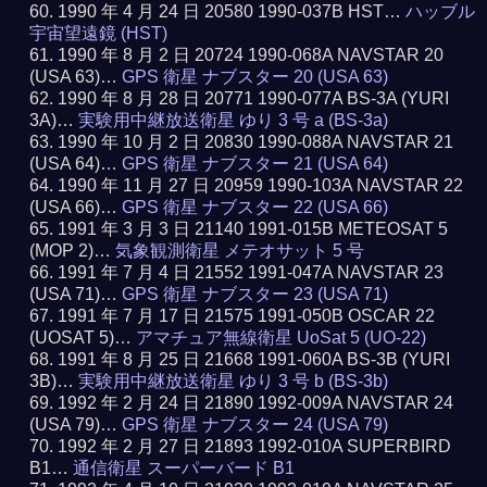
1990 年 4 月 24 日 20580 1990-037B HST…
ハッブル
宇宙望遠鏡 (HST)
1990 年 8 月 2 日 20724 1990-068A NAVSTAR 20
(USA 63)…
GPS 衛星 ナブスター 20 (USA 63)
1990 年 8 月 28 日 20771 1990-077A BS-3A (YURI
3A)…
実験用中継放送衛星 ゆり 3 号 a (BS-3a)
1990 年 10 月 2 日 20830 1990-088A NAVSTAR 21
(USA 64)…
GPS 衛星 ナブスター 21 (USA 64)
1990 年 11 月 27 日 20959 1990-103A NAVSTAR 22
(USA 66)…
GPS 衛星 ナブスター 22 (USA 66)
1991 年 3 月 3 日 21140 1991-015B METEOSAT 5
(MOP 2)…
気象観測衛星 メテオサット 5 号
1991 年 7 月 4 日 21552 1991-047A NAVSTAR 23
(USA 71)…
GPS 衛星 ナブスター 23 (USA 71)
1991 年 7 月 17 日 21575 1991-050B OSCAR 22
(UOSAT 5)…
アマチュア無線衛星 UoSat 5 (UO-22)
1991 年 8 月 25 日 21668 1991-060A BS-3B (YURI
3B)…
実験用中継放送衛星 ゆり 3 号 b (BS-3b)
1992 年 2 月 24 日 21890 1992-009A NAVSTAR 24
(USA 79)…
GPS 衛星 ナブスター 24 (USA 79)
1992 年 2 月 27 日 21893 1992-010A SUPERBIRD
B1…
通信衛星 スーパーバード B1