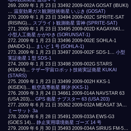
2009 年 1 月 23 日 33492 2009-002A GOSAT (IBUKI)
…
温室効果ガス観測技術衛星 いぶき (GOSAT)
2009 年 1 月 23 日 33494 2009-002C SPRITE-SAT
(RISING)…
スプライト観測衛星 雷神 (SPRITE-SAT)
2009 年 1 月 23 日 33495 2009-002D KAGAYAKI…
小型人工衛星 かがやき (SORUNSAT-1)
2009 年 1 月 23 日 33496 2009-002E SOHLA-1
(MAIDO-1)…
まいど 1 号 (SOHLA-1)
2009 年 1 月 23 日 33497 2009-002F SDS-1…
小型
実証衛星 1 型 SDS-1
2009 年 1 月 23 日 33498 2009-002G STARS
(KUKAI)…
テザー宇宙ロボット技術実証衛星 KUKAI
(STARS)
2009 年 1 月 23 日 33499 2009-002H KKS-1
(KISEKI)…
航空高専衛星 輝汐 (KKS-1)
2009 年 3 月 24 日 34661 2009-014A NAVSTAR 63
(USA 203)…
GPS 衛星 ナブスター 63 (USA 203)
2009 年 6 月 21 日 35362 2009-032A MEASAT 3A…
ミーサット 3a
2009 年 6 月 28 日 35491 2009-033A EWS-G3
(GOES 14)…
静止実用環境衛星 ゴーズ 14 号
2009 年 6 月 30 日 35493 2009-034A SIRIUS FM-5…