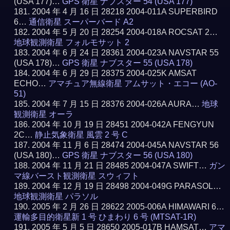
(USA 177)…
GPS 衛星 ナブスター 54 (USA 177)
2004 年 4 月 16 日 28218 2004-011A SUPERBIRD
6…
通信衛星 スーパーバード A2
2004 年 5 月 20 日 28254 2004-018A ROCSAT 2…
地球観測衛星 フォルモサット 2
2004 年 6 月 24 日 28361 2004-023A NAVSTAR 55
(USA 178)…
GPS 衛星 ナブスター 55 (USA 178)
2004 年 6 月 29 日 28375 2004-025K AMSAT
ECHO…
アマチュア無線衛星 アムサット・エコー (AO-
51)
2004 年 7 月 15 日 28376 2004-026A AURA…
地球
観測衛星 オーラ
2004 年 10 月 19 日 28451 2004-042A FENGYUN
2C…
静止気象衛星 風雲 2 号 C
2004 年 11 月 6 日 28474 2004-045A NAVSTAR 56
(USA 180)…
GPS 衛星 ナブスター 56 (USA 180)
2004 年 11 月 21 日 28485 2004-047A SWIFT…
ガン
マ線バースト観測衛星 スウィフト
2004 年 12 月 19 日 28498 2004-049G PARASOL…
地球観測衛星 パラソル
2005 年 2 月 26 日 28622 2005-006A HIMAWARI 6…
運輸多目的衛星新 1 号 ひまわり 6 号 (MTSAT-1R)
2005 年 5 月 5 日 28650 2005-017B HAMSAT…
アマ