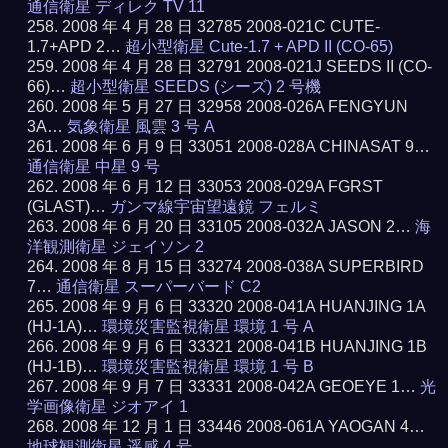
通信衛星 ディレク TV 11
2008 年 4 月 28 日 32785 2008-021C CUTE-
1.7+APD 2…
超小型衛星 Cute-1.7 + APD II (CO-65)
2008 年 4 月 28 日 32791 2008-021J SEEDS II (CO-
66)…
超小型衛星 SEEDS (シーズ) 2 号機
2008 年 5 月 27 日 32958 2008-026A FENGYUN
3A…
気象衛星 風雲 3 号 A
2008 年 6 月 9 日 33051 2008-028A CHINASAT 9…
通信衛星 中星 9 号
2008 年 6 月 12 日 33053 2008-029A FGRST
(GLAST)…
ガンマ線宇宙望遠鏡 フェルミ
2008 年 6 月 20 日 33105 2008-032A JASON 2…
海
洋観測衛星 ジェイソン 2
2008 年 8 月 15 日 33274 2008-038A SUPERBIRD
7…
通信衛星 スーパーバード C2
2008 年 9 月 6 日 33320 2008-041A HUANJING 1A
(HJ-1A)…
環境災害監視衛星 環境 1 号 A
2008 年 9 月 6 日 33321 2008-041B HUANJING 1B
(HJ-1B)…
環境災害監視衛星 環境 1 号 B
2008 年 9 月 7 日 33331 2008-042A GEOEYE 1…
光
学画像衛星 ジオアイ 1
2008 年 12 月 1 日 33446 2008-061A YAOGAN 4…
地球観測衛星 遥感 4 号