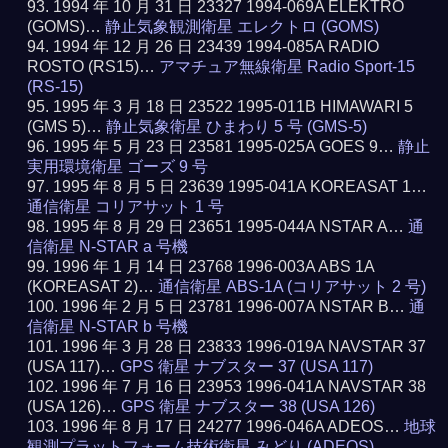
1994 年 10 月 31 日 23327 1994-069A ELEKTRO
(GOMS)…
静止気象観測衛星 エレクトロ (GOMS)
1994 年 12 月 26 日 23439 1994-085A RADIO
ROSTO (RS15)…
アマチュア無線衛星 Radio Sport-15
(RS-15)
1995 年 3 月 18 日 23522 1995-011B HIMAWARI 5
(GMS 5)…
静止気象衛星 ひまわり 5 号 (GMS-5)
1995 年 5 月 23 日 23581 1995-025A GOES 9…
静止
実用環境衛星 ゴーズ 9 号
1995 年 8 月 5 日 23639 1995-041A KOREASAT 1…
通信衛星 コリアサット 1 号
1995 年 8 月 29 日 23651 1995-044A NSTAR A…
通
信衛星 N-STAR a 号機
1996 年 1 月 14 日 23768 1996-003A ABS 1A
(KOREASAT 2)…
通信衛星 ABS-1A (コリアサット 2 号)
1996 年 2 月 5 日 23781 1996-007A NSTAR B…
通
信衛星 N-STAR b 号機
1996 年 3 月 28 日 23833 1996-019A NAVSTAR 37
(USA 117)…
GPS 衛星 ナブスター 37 (USA 117)
1996 年 7 月 16 日 23953 1996-041A NAVSTAR 38
(USA 126)…
GPS 衛星 ナブスター 38 (USA 126)
1996 年 8 月 17 日 24277 1996-046A ADEOS…
地球
観測プラットフォーム技術衛星 みどり (ADEOS)