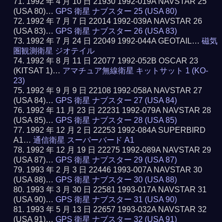
1992 年 4 月 10 日 21930 1992-019A NAVSTAR 25
(USA 80)…
GPS 衛星 ナブスター 25 (USA 80)
1992 年 7 月 7 日 22014 1992-039A NAVSTAR 26
(USA 83)…
GPS 衛星 ナブスター 26 (USA 83)
1992 年 7 月 24 日 22049 1992-044A GEOTAIL…
磁気
圏観測衛星 ジオテイル
1992 年 8 月 11 日 22077 1992-052B OSCAR 23
(KITSAT 1)…
アマチュア無線衛星 キットサット 1 (KO-
23)
1992 年 9 月 9 日 22108 1992-058A NAVSTAR 27
(USA 84)…
GPS 衛星 ナブスター 27 (USA 84)
1992 年 11 月 23 日 22231 1992-079A NAVSTAR 28
(USA 85)…
GPS 衛星 ナブスター 28 (USA 85)
1992 年 12 月 2 日 22253 1992-084A SUPERBIRD
A1…
通信衛星 スーパーバード A1
1992 年 12 月 19 日 22275 1992-089A NAVSTAR 29
(USA 87)…
GPS 衛星 ナブスター 29 (USA 87)
1993 年 2 月 3 日 22446 1993-007A NAVSTAR 30
(USA 88)…
GPS 衛星 ナブスター 30 (USA 88)
1993 年 3 月 30 日 22581 1993-017A NAVSTAR 31
(USA 90)…
GPS 衛星 ナブスター 31 (USA 90)
1993 年 5 月 13 日 22657 1993-032A NAVSTAR 32
(USA 91)…
GPS 衛星 ナブスター 32 (USA 91)