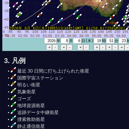
2026年 8月 6日(木)19時51分23秒[GMT] 61258.827350[MJD]
時28分03秒
年
月
日(木)
時
分
3. 凡例
最近 30 日間に打ち上げられた衛星
国際宇宙ステーション
明るい衛星
気象衛星
ゴーズ
地球資源衛星
追跡データ中継衛星
捜索救助衛星
静止通信衛星