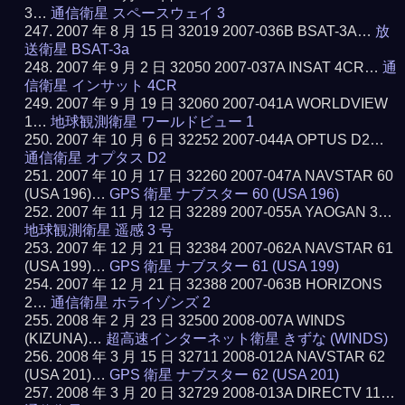
3…
通信衛星 スペースウェイ 3
2007 年 8 月 15 日 32019 2007-036B BSAT-3A…
放
送衛星 BSAT-3a
2007 年 9 月 2 日 32050 2007-037A INSAT 4CR…
通
信衛星 インサット 4CR
2007 年 9 月 19 日 32060 2007-041A WORLDVIEW
1…
地球観測衛星 ワールドビュー 1
2007 年 10 月 6 日 32252 2007-044A OPTUS D2…
通信衛星 オプタス D2
2007 年 10 月 17 日 32260 2007-047A NAVSTAR 60
(USA 196)…
GPS 衛星 ナブスター 60 (USA 196)
2007 年 11 月 12 日 32289 2007-055A YAOGAN 3…
地球観測衛星 遥感 3 号
2007 年 12 月 21 日 32384 2007-062A NAVSTAR 61
(USA 199)…
GPS 衛星 ナブスター 61 (USA 199)
2007 年 12 月 21 日 32388 2007-063B HORIZONS
2…
通信衛星 ホライゾンズ 2
2008 年 2 月 23 日 32500 2008-007A WINDS
(KIZUNA)…
超高速インターネット衛星 きずな (WINDS)
2008 年 3 月 15 日 32711 2008-012A NAVSTAR 62
(USA 201)…
GPS 衛星 ナブスター 62 (USA 201)
2008 年 3 月 20 日 32729 2008-013A DIRECTV 11…