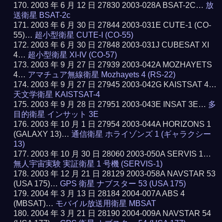
2003 年 6 月 12 日 27830 2003-028A BSAT-2C…
放
送衛星 BSAT-2c
2003 年 6 月 30 日 27844 2003-031E CUTE-1 (CO-
55)…
超小型衛星 CUTE-I (CO-55)
2003 年 6 月 30 日 27848 2003-031J CUBESAT XI
4…
超小型衛星 XI-IV (CO-57)
2003 年 9 月 27 日 27939 2003-042A MOZHAYETS
4…
アマチュア無線衛星 Mozhayets 4 (RS-22)
2003 年 9 月 27 日 27945 2003-042G KAISTSAT 4…
天文学衛星 KAISTSAT-4
2003 年 9 月 28 日 27951 2003-043E INSAT 3E…
多
目的衛星 インサット 3E
2003 年 10 月 1 日 27954 2003-044A HORIZONS 1
(GALAXY 13)…
通信衛星 ホライゾンズ 1 (ギャラクシー
13)
2003 年 10 月 30 日 28060 2003-050A SERVIS 1…
無人宇宙実験 実証衛星 1 号機 (SERVIS-1)
2003 年 12 月 21 日 28129 2003-058A NAVSTAR 53
(USA 175)…
GPS 衛星 ナブスター 53 (USA 175)
2004 年 3 月 13 日 28184 2004-007A ABS 4
(MBSAT)…
モバイル放送用衛星 MBSAT
2004 年 3 月 21 日 28190 2004-009A NAVSTAR 54