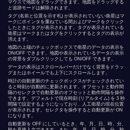
マウスで地図をドラッグできます。地図をドラッグする
と追跡モードは解除されます。
タグ (名前と位置を示す札) が表示されていない衛星はマ
ークにポインタを重ねている間およびマークをクリック
したときにタグが表示されます。タグが表示されている
衛星はマークまたはタグをクリックするとタグの表示が
消えます。
地図の上端のチェックボックスで衛星のデータの表示を
ON/OFF できます。地図や表示されているデータの表示
の背景をダブルクリックしても ON/OFF できます。
データの表示はスクロールバーだけでなく背景をドラッ
グまたはホイールでも上下にスクロールします。
時計の自動更新のチェックボックスがチェックされてい
ると時刻が自動的に更新されます。オフセットと動作間
隔のセレクタで自動更新のオフセットと動作間隔を操作
できます。デフォルトで現在時刻 (リアルタイム) を 3 秒
間隔で設定するようになっており、人工衛星の現在位置
が表示されます。セレクタを操作すると自動更新が ON
になります。
自動更新を OFF にしているとき、年、月、日、時、分、
秒を直接入力できます。また、年、月、日、時、分、秒