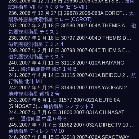
2006 年 12 月 18 日 29656 2006-059A ETS 8…
技術
試験衛星 VIII 型 きく 8 号 (ETS-VIII)
2006 年 12 月 27 日 29678 2006-063A COROT…
太
陽系外惑星捜索衛星 コロー (COROT)
2007 年 2 月 18 日 30580 2007-004A THEMIS A…
磁
気圏観測衛星 テミス 1
2007 年 2 月 18 日 30797 2007-004D THEMIS D…
磁気圏観測衛星 テミス 4
2007 年 2 月 18 日 30798 2007-004E THEMIS E…
磁気圏観測衛星 テミス 5
2007 年 4 月 11 日 31113 2007-010A HAIYANG
1B…
海洋観測衛星 海洋 1 号 B
2007 年 4 月 14 日 31115 2007-011A BEIDOU 2…
航
行衛星 北斗 M1
2007 年 5 月 25 日 31490 2007-019A YAOGAN 2…
地球観測衛星 遥感 2 号
2007 年 6 月 1 日 31577 2007-021A EUTE 8A
(SINOSAT 3)…
通信衛星 シノサット 3
2007 年 7 月 6 日 31800 2007-031A CHINASAT
6B…
通信衛星 中星 6 号 B
2007 年 7 月 7 日 31862 2007-032A DIRECTV 10…
通信衛星 ディレク TV 10
2007 年 8 月 15 日 32018 2007-036A SPACEWAY