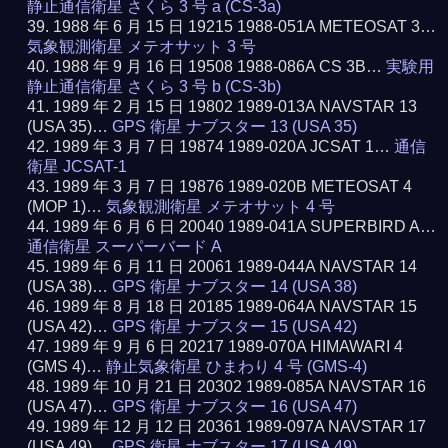
静止通信衛星 さくら 3 号 a (CS-3a)
1988 年 6 月 15 日 19215 1988-051A METEOSAT 3…
気象観測衛星 メテオサット 3 号
1988 年 9 月 16 日 19508 1988-086A CS 3B…
実験用
静止通信衛星 さくら 3 号 b (CS-3b)
1989 年 2 月 15 日 19802 1989-013A NAVSTAR 13
(USA 35)…
GPS 衛星 ナブスター 13 (USA 35)
1989 年 3 月 7 日 19874 1989-020A JCSAT 1…
通信
衛星 JCSAT-1
1989 年 3 月 7 日 19876 1989-020B METEOSAT 4
(MOP 1)…
気象観測衛星 メテオサット 4 号
1989 年 6 月 6 日 20040 1989-041A SUPERBIRD A…
通信衛星 スーパーバード A
1989 年 6 月 11 日 20061 1989-044A NAVSTAR 14
(USA 38)…
GPS 衛星 ナブスター 14 (USA 38)
1989 年 8 月 18 日 20185 1989-064A NAVSTAR 15
(USA 42)…
GPS 衛星 ナブスター 15 (USA 42)
1989 年 9 月 6 日 20217 1989-070A HIMAWARI 4
(GMS 4)…
静止気象衛星 ひまわり 4 号 (GMS-4)
1989 年 10 月 21 日 20302 1989-085A NAVSTAR 16
(USA 47)…
GPS 衛星 ナブスター 16 (USA 47)
1989 年 12 月 12 日 20361 1989-097A NAVSTAR 17
(USA 49)…
GPS 衛星 ナブスター 17 (USA 49)