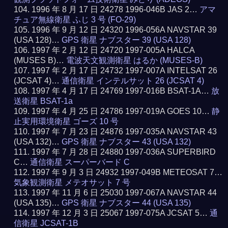
1996 年 8 月 17 日 24278 1996-046B JAS 2…
アマ
チュア無線衛星 ふじ 3 号 (FO-29)
1996 年 9 月 12 日 24320 1996-056A NAVSTAR 39
(USA 128)…
GPS 衛星 ナブスター 39 (USA 128)
1997 年 2 月 12 日 24720 1997-005A HALCA
(MUSES B)…
電波天文観測衛星 はるか (MUSES-B)
1997 年 2 月 17 日 24732 1997-007A INTELSAT 26
(JCSAT 4)…
通信衛星 インテルサット 26 (JCSAT 4)
1997 年 4 月 17 日 24769 1997-016B BSAT-1A…
放
送衛星 BSAT-1a
1997 年 4 月 25 日 24786 1997-019A GOES 10…
静
止実用環境衛星 ゴーズ 10 号
1997 年 7 月 23 日 24876 1997-035A NAVSTAR 43
(USA 132)…
GPS 衛星 ナブスター 43 (USA 132)
1997 年 7 月 28 日 24880 1997-036A SUPERBIRD
C…
通信衛星 スーパーバード C
1997 年 9 月 3 日 24932 1997-049B METEOSAT 7…
気象観測衛星 メテオサット 7 号
1997 年 11 月 6 日 25030 1997-067A NAVSTAR 44
(USA 135)…
GPS 衛星 ナブスター 44 (USA 135)
1997 年 12 月 3 日 25067 1997-075A JCSAT 5…
通
信衛星 JCSAT-1B