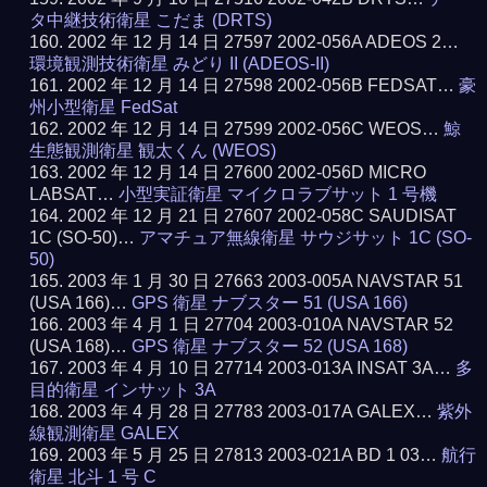
タ中継技術衛星 こだま (DRTS)
2002 年 12 月 14 日 27597 2002-056A ADEOS 2…
環境観測技術衛星 みどり II (ADEOS-II)
2002 年 12 月 14 日 27598 2002-056B FEDSAT…
豪
州小型衛星 FedSat
2002 年 12 月 14 日 27599 2002-056C WEOS…
鯨
生態観測衛星 観太くん (WEOS)
2002 年 12 月 14 日 27600 2002-056D MICRO
LABSAT…
小型実証衛星 マイクロラブサット 1 号機
2002 年 12 月 21 日 27607 2002-058C SAUDISAT
1C (SO-50)…
アマチュア無線衛星 サウジサット 1C (SO-
50)
2003 年 1 月 30 日 27663 2003-005A NAVSTAR 51
(USA 166)…
GPS 衛星 ナブスター 51 (USA 166)
2003 年 4 月 1 日 27704 2003-010A NAVSTAR 52
(USA 168)…
GPS 衛星 ナブスター 52 (USA 168)
2003 年 4 月 10 日 27714 2003-013A INSAT 3A…
多
目的衛星 インサット 3A
2003 年 4 月 28 日 27783 2003-017A GALEX…
紫外
線観測衛星 GALEX
2003 年 5 月 25 日 27813 2003-021A BD 1 03…
航行
衛星 北斗 1 号 C