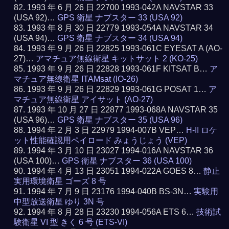
1993 年 6 月 26 日 22700 1993-042A NAVSTAR 33
(USA 92)…
GPS 衛星 ナブスター 33 (USA 92)
1993 年 8 月 30 日 22779 1993-054A NAVSTAR 34
(USA 94)…
GPS 衛星 ナブスター 34 (USA 94)
1993 年 9 月 26 日 22825 1993-061C EYESAT A (AO-
27)…
アマチュア無線衛星 キットサット 2 (KO-25)
1993 年 9 月 26 日 22828 1993-061F KITSAT B…
ア
マチュア無線衛星 ITAMsat (IO-26)
1993 年 9 月 26 日 22829 1993-061G POSAT 1…
ア
マチュア無線衛星 アイサット (AO-27)
1993 年 10 月 27 日 22877 1993-068A NAVSTAR 35
(USA 96)…
GPS 衛星 ナブスター 35 (USA 96)
1994 年 2 月 3 日 22979 1994-007B VEP…
H-II ロケ
ット性能確認用ペイロード みょうじょう (VEP)
1994 年 3 月 10 日 23027 1994-016A NAVSTAR 36
(USA 100)…
GPS 衛星 ナブスター 36 (USA 100)
1994 年 4 月 13 日 23051 1994-022A GOES 8…
静止
実用環境衛星 ゴーズ 8 号
1994 年 7 月 9 日 23176 1994-040B BS-3N…
実験用
中型放送衛星 ゆり 3N 号
1994 年 8 月 28 日 23230 1994-056A ETS 6…
技術試
験衛星 VI 型 きく 6 号 (ETS-VI)