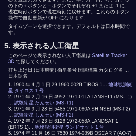
の下の＋ボタンと－ボタンでそれぞれ +1 または -1 に、
現在時刻ボタンで現在時刻に戻せます。これらのボタン
操作で自動更新が OFF になります。
タイムゾーンを選択できます。デフォルトは日本時間で
す。
5. 表示される人工衛星
このページで表示されない人工衛星は
Satellite Tracker
3D
で探してください。
打ち上げ日 (日本時間) 衛星番号 国際標識 カタログ名 …
日本語名
1960 年 4 月 1 日 29 1960-002B TIROS 1…
地球観測衛
星 タイロス 1 号
1971 年 2 月 16 日 4952 1971-011A TANSEI 1 (MS-T1)
…
試験衛星 たんせい (MS-T1)
1971 年 9 月 28 日 5485 1971-080A SHINSEI (MS-F2)
…
試験衛星 しんせい (MS-F2)
1972 年 7 月 23 日 6126 1972-058A LANDSAT 1
(ERTS 1)…
地球観測衛星 ランドサット 1 号
1974 年 11 月 16 日 7530 1974-089B OSCAR 7 (AO-7)