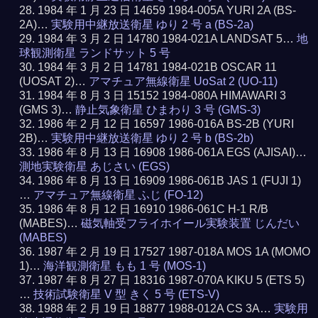
1984 年 1 月 23 日 14659 1984-005A YURI 2A (BS-
2A)…
実験用中継放送衛星 ゆり 2 号 a (BS-2a)
1984 年 3 月 2 日 14780 1984-021A LANDSAT 5…
地
球観測衛星 ランドサット 5 号
1984 年 3 月 2 日 14781 1984-021B OSCAR 11
(UOSAT 2)…
アマチュア無線衛星 UoSat 2 (UO-11)
1984 年 8 月 3 日 15152 1984-080A HIMAWARI 3
(GMS 3)…
静止気象衛星 ひまわり 3 号 (GMS-3)
1986 年 2 月 12 日 16597 1986-016A BS-2B (YURI
2B)…
実験用中継放送衛星 ゆり 2 号 b (BS-2b)
1986 年 8 月 13 日 16908 1986-061A EGS (AJISAI)…
測地実験衛星 あじさい (EGS)
1986 年 8 月 13 日 16909 1986-061B JAS 1 (FUJI 1)
…
アマチュア無線衛星 ふじ (FO-12)
1986 年 8 月 12 日 16910 1986-061C H-1 R/B
(MABES)…
磁気軸受フライホイール実験装置 じんだい
(MABES)
1987 年 2 月 19 日 17527 1987-018A MOS 1A (MOMO
1)…
海洋観測衛星 もも 1 号 (MOS-1)
1987 年 8 月 27 日 18316 1987-070A KIKU 5 (ETS 5)
…
技術試験衛星 V 型 きく 5 号 (ETS-V)
1988 年 2 月 19 日 18877 1988-012A CS 3A…
実験用