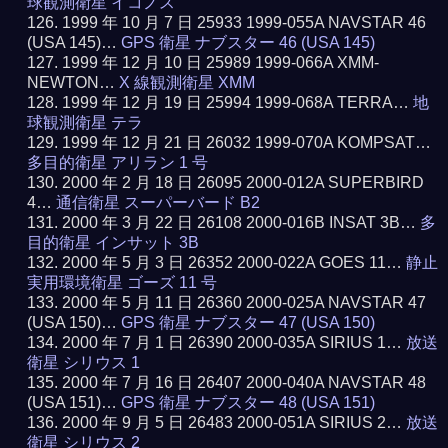
球観測衛星 イコノス
1999 年 10 月 7 日 25933 1999-055A NAVSTAR 46
(USA 145)…
GPS 衛星 ナブスター 46 (USA 145)
1999 年 12 月 10 日 25989 1999-066A XMM-
NEWTON…
X 線観測衛星 XMM
1999 年 12 月 19 日 25994 1999-068A TERRA…
地
球観測衛星 テラ
1999 年 12 月 21 日 26032 1999-070A KOMPSAT…
多目的衛星 アリラン 1 号
2000 年 2 月 18 日 26095 2000-012A SUPERBIRD
4…
通信衛星 スーパーバード B2
2000 年 3 月 22 日 26108 2000-016B INSAT 3B…
多
目的衛星 インサット 3B
2000 年 5 月 3 日 26352 2000-022A GOES 11…
静止
実用環境衛星 ゴーズ 11 号
2000 年 5 月 11 日 26360 2000-025A NAVSTAR 47
(USA 150)…
GPS 衛星 ナブスター 47 (USA 150)
2000 年 7 月 1 日 26390 2000-035A SIRIUS 1…
放送
衛星 シリウス 1
2000 年 7 月 16 日 26407 2000-040A NAVSTAR 48
(USA 151)…
GPS 衛星 ナブスター 48 (USA 151)
2000 年 9 月 5 日 26483 2000-051A SIRIUS 2…
放送
衛星 シリウス 2