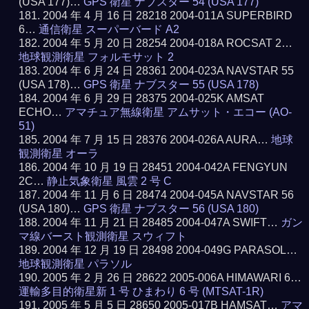
(USA 177)…
GPS 衛星 ナブスター 54 (USA 177)
2004 年 4 月 16 日 28218 2004-011A SUPERBIRD
6…
通信衛星 スーパーバード A2
2004 年 5 月 20 日 28254 2004-018A ROCSAT 2…
地球観測衛星 フォルモサット 2
2004 年 6 月 24 日 28361 2004-023A NAVSTAR 55
(USA 178)…
GPS 衛星 ナブスター 55 (USA 178)
2004 年 6 月 29 日 28375 2004-025K AMSAT
ECHO…
アマチュア無線衛星 アムサット・エコー (AO-
51)
2004 年 7 月 15 日 28376 2004-026A AURA…
地球
観測衛星 オーラ
2004 年 10 月 19 日 28451 2004-042A FENGYUN
2C…
静止気象衛星 風雲 2 号 C
2004 年 11 月 6 日 28474 2004-045A NAVSTAR 56
(USA 180)…
GPS 衛星 ナブスター 56 (USA 180)
2004 年 11 月 21 日 28485 2004-047A SWIFT…
ガン
マ線バースト観測衛星 スウィフト
2004 年 12 月 19 日 28498 2004-049G PARASOL…
地球観測衛星 パラソル
2005 年 2 月 26 日 28622 2005-006A HIMAWARI 6…
運輸多目的衛星新 1 号 ひまわり 6 号 (MTSAT-1R)
2005 年 5 月 5 日 28650 2005-017B HAMSAT…
アマ