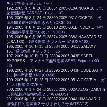
チュア無線衛星 ハムサット
2005 年 5 月 20 日 28654 2005-018A NOAA 18…
気
象観測衛星 SARSAT 10 (ノア 18)
2005 年 8 月 24 日 28809 2005-031A OICETS…
光
衛星間通信実験衛星 きらり (OICETS)
2005 年 8 月 23 日 28810 2005-031B INDEX…
小型
高機能科学衛星 れいめい (INDEX)
2005 年 9 月 26 日 28874 2005-038A NAVSTAR 57
(USA 183)…
GPS 衛星 ナブスター 57 (USA 183)
2005 年 10 月 13 日 28884 2005-041A GALAXY
15…
通信衛星 ギャラクシー 15
2005 年 10 月 27 日 28894 2005-043E SSETI-
EXPRESS…
アマチュア無線衛星 SSETI Express (XO-
53)
2005 年 10 月 27 日 28895 2005-043F CUBESAT XI
5…
超小型衛星 XI-V (CO-58)
2005 年 12 月 28 日 28922 2005-051A GIOVE-A…
ガ
リレオ衛星 GIOVE-A
2006 年 1 月 24 日 28931 2006-002A ALOS (DAICHI)
…
陸域観測技術衛星 だいち (ALOS)
2006 年 2 月 18 日 28937 2006-004A HIMAWARI 7…
運輸多目的衛星新 2 号 ひまわり 7 号 (MTSAT-2)