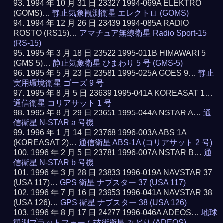
1994 年 10 月 31 日 23327 1994-069A ELEKTRO
(GOMS)…
静止気象観測衛星 エレクトロ (GOMS)
1994 年 12 月 26 日 23439 1994-085A RADIO
ROSTO (RS15)…
アマチュア無線衛星 Radio Sport-15
(RS-15)
1995 年 3 月 18 日 23522 1995-011B HIMAWARI 5
(GMS 5)…
静止気象衛星 ひまわり 5 号 (GMS-5)
1995 年 5 月 23 日 23581 1995-025A GOES 9…
静止
実用環境衛星 ゴーズ 9 号
1995 年 8 月 5 日 23639 1995-041A KOREASAT 1…
通信衛星 コリアサット 1 号
1995 年 8 月 29 日 23651 1995-044A NSTAR A…
通
信衛星 N-STAR a 号機
1996 年 1 月 14 日 23768 1996-003A ABS 1A
(KOREASAT 2)…
通信衛星 ABS-1A (コリアサット 2 号)
1996 年 2 月 5 日 23781 1996-007A NSTAR B…
通
信衛星 N-STAR b 号機
1996 年 3 月 28 日 23833 1996-019A NAVSTAR 37
(USA 117)…
GPS 衛星 ナブスター 37 (USA 117)
1996 年 7 月 16 日 23953 1996-041A NAVSTAR 38
(USA 126)…
GPS 衛星 ナブスター 38 (USA 126)
1996 年 8 月 17 日 24277 1996-046A ADEOS…
地球
観測プラットフォーム技術衛星 みどり (ADEOS)