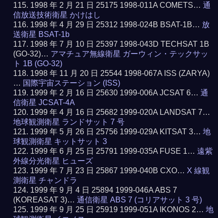
1998 年 2 月 21 日 25175 1998-011A COMETS…
通
信放送技術衛星 かけはし
1998 年 4 月 29 日 25312 1998-024B BSAT-1B…
放
送衛星 BSAT-1b
1998 年 7 月 10 日 25397 1998-043D TECHSAT 1B
(GO-32)…
アマチュア無線衛星 ガーウィン・テックサッ
ト 1B (GO-32)
1998 年 11 月 20 日 25544 1998-067A ISS (ZARYA)
…
国際宇宙ステーション (ISS)
1999 年 2 月 16 日 25630 1999-006A JCSAT 6…
通
信衛星 JCSAT-4A
1999 年 4 月 16 日 25682 1999-020A LANDSAT 7…
地球観測衛星 ランドサット 7 号
1999 年 5 月 26 日 25756 1999-029A KITSAT 3…
地
球観測衛星 キットサット 3
1999 年 6 月 25 日 25791 1999-035A FUSE 1…
遠紫
外線分光衛星 ヒューズ
1999 年 7 月 23 日 25867 1999-040B CXO…
X 線観
測衛星 チャンドラ
1999 年 9 月 4 日 25894 1999-046A ABS 7
(KOREASAT 3)…
通信衛星 ABS 7 (コリアサット 3 号)
1999 年 9 月 25 日 25919 1999-051A IKONOS 2…
地