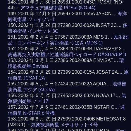
2001 年 9 月 30 日 26931 2001-043C PCSAT (NO-
44)…
アマチュア無線衛星 PCSat (NO-44)
2001 年 12 月 8 日 26997 2001-055A JASON…
海洋
観測衛星 ジェイソン 1
2002 年 1 月 24 日 27298 2002-002A INSAT 3C…
多
目的衛星 インサット 3C
2002 年 2 月 4 日 27367 2002-003A MDS 1…
民生部
品・コンポーネント実証衛星 つばさ (MDS-1)
2002 年 2 月 4 日 27368 2002-003B DASH/VEP 3…
高速再突入実験機／性能確認用ペイロード DASH/VEP 3
2002 年 3 月 1 日 27386 2002-009A ENVISAT…
環
境監視衛星 Envisat
2002 年 3 月 29 日 27399 2002-015A JCSAT 2A…
通
信衛星 JCSAT 2A
2002 年 5 月 4 日 27424 2002-022A AQUA…
地球観
測衛星 アクア (AQUA)
2002 年 6 月 25 日 27453 2002-032A NOAA 17…
気
象観測衛星 ノア 17
2002 年 7 月 6 日 27461 2002-035B NSTAR C…
通
信衛星 N-STAR c 号機
2002 年 8 月 29 日 27509 2002-040B METEOSAT 8
(MSG 1)…
気象観測衛星 メテオサット 8 号
2002 年 9 月 10 日 27516 2002-042B DRTS…
デー