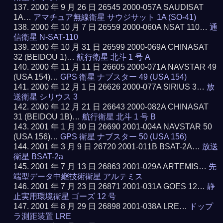
2000 年 9 月 26 日 26545 2000-057A SAUDISAT
1A…
アマチュア無線衛星 サウジサット 1A (SO-41)
2000 年 10 月 7 日 26559 2000-060A NSAT 110…
通
信衛星 N-SAT-110
2000 年 10 月 31 日 26599 2000-069A CHINASAT
32 (BEIDOU 1)…
航行衛星 北斗 1 号 A
2000 年 11 月 11 日 26605 2000-071A NAVSTAR 49
(USA 154)…
GPS 衛星 ナブスター 49 (USA 154)
2000 年 12 月 1 日 26626 2000-077A SIRIUS 3…
放
送衛星 シリウス 3
2000 年 12 月 21 日 26643 2000-082A CHINASAT
31 (BEIDOU 1B)…
航行衛星 北斗 1 号 B
2001 年 1 月 30 日 26690 2001-004A NAVSTAR 50
(USA 156)…
GPS 衛星 ナブスター 50 (USA 156)
2001 年 3 月 9 日 26720 2001-011B BSAT-2A…
放送
衛星 BSAT-2a
2001 年 7 月 13 日 26863 2001-029A ARTEMIS…
先
端型データ中継技術衛星 アルテミス
2001 年 7 月 23 日 26871 2001-031A GOES 12…
静
止実用環境衛星 ゴーズ 12 号
2001 年 8 月 29 日 26898 2001-038A LRE…
ドップ
ラ測距装置 LRE