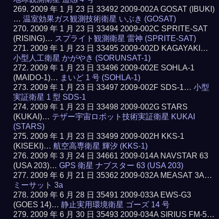
2009 年 1 月 23 日 33492 2009-002A GOSAT (IBUKI)
…
温室効果ガス観測技術衛星 いぶき (GOSAT)
2009 年 1 月 23 日 33494 2009-002C SPRITE-SAT
(RISING)…
スプライト観測衛星 雷神 (SPRITE-SAT)
2009 年 1 月 23 日 33495 2009-002D KAGAYAKI…
小型人工衛星 かがやき (SORUNSAT-1)
2009 年 1 月 23 日 33496 2009-002E SOHLA-1
(MAIDO-1)…
まいど 1 号 (SOHLA-1)
2009 年 1 月 23 日 33497 2009-002F SDS-1…
小型
実証衛星 1 型 SDS-1
2009 年 1 月 23 日 33498 2009-002G STARS
(KUKAI)…
テザー宇宙ロボット技術実証衛星 KUKAI
(STARS)
2009 年 1 月 23 日 33499 2009-002H KKS-1
(KISEKI)…
航空高専衛星 輝汐 (KKS-1)
2009 年 3 月 24 日 34661 2009-014A NAVSTAR 63
(USA 203)…
GPS 衛星 ナブスター 63 (USA 203)
2009 年 6 月 21 日 35362 2009-032A MEASAT 3A…
ミーサット 3a
2009 年 6 月 28 日 35491 2009-033A EWS-G3
(GOES 14)…
静止実用環境衛星 ゴーズ 14 号
2009 年 6 月 30 日 35493 2009-034A SIRIUS FM-5…