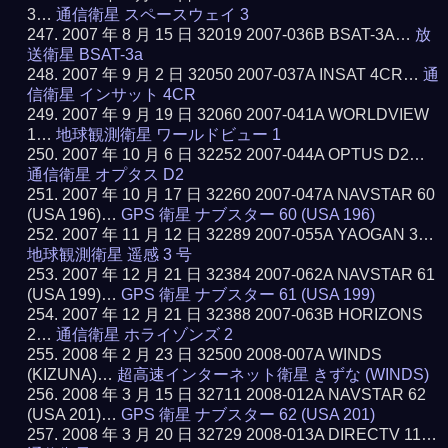
3…
通信衛星 スペースウェイ 3
2007 年 8 月 15 日 32019 2007-036B BSAT-3A…
放
送衛星 BSAT-3a
2007 年 9 月 2 日 32050 2007-037A INSAT 4CR…
通
信衛星 インサット 4CR
2007 年 9 月 19 日 32060 2007-041A WORLDVIEW
1…
地球観測衛星 ワールドビュー 1
2007 年 10 月 6 日 32252 2007-044A OPTUS D2…
通信衛星 オプタス D2
2007 年 10 月 17 日 32260 2007-047A NAVSTAR 60
(USA 196)…
GPS 衛星 ナブスター 60 (USA 196)
2007 年 11 月 12 日 32289 2007-055A YAOGAN 3…
地球観測衛星 遥感 3 号
2007 年 12 月 21 日 32384 2007-062A NAVSTAR 61
(USA 199)…
GPS 衛星 ナブスター 61 (USA 199)
2007 年 12 月 21 日 32388 2007-063B HORIZONS
2…
通信衛星 ホライゾンズ 2
2008 年 2 月 23 日 32500 2008-007A WINDS
(KIZUNA)…
超高速インターネット衛星 きずな (WINDS)
2008 年 3 月 15 日 32711 2008-012A NAVSTAR 62
(USA 201)…
GPS 衛星 ナブスター 62 (USA 201)
2008 年 3 月 20 日 32729 2008-013A DIRECTV 11…