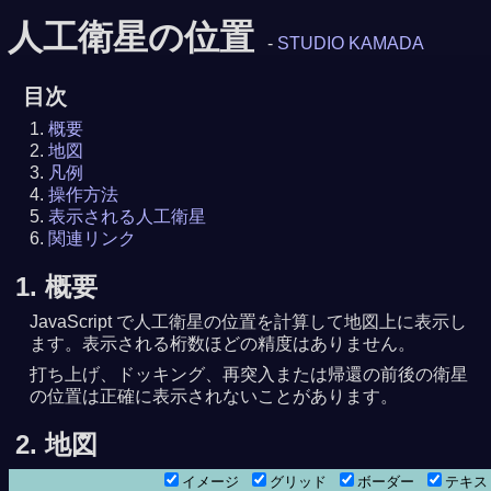
人工衛星の位置
-
STUDIO KAMADA
目次
概要
地図
凡例
操作方法
表示される人工衛星
関連リンク
1. 概要
JavaScript で人工衛星の位置を計算して地図上に表示し
ます。表示される桁数ほどの精度はありません。
打ち上げ、ドッキング、再突入または帰還の前後の衛星
の位置は正確に表示されないことがあります。
8月 6日23時11分20秒
 0時44分16秒
2. 地図
イメージ
グリッド
ボーダー
テキ