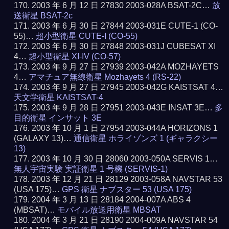
2003 年 6 月 12 日 27830 2003-028A BSAT-2C…
放
送衛星 BSAT-2c
2003 年 6 月 30 日 27844 2003-031E CUTE-1 (CO-
55)…
超小型衛星 CUTE-I (CO-55)
2003 年 6 月 30 日 27848 2003-031J CUBESAT XI
4…
超小型衛星 XI-IV (CO-57)
2003 年 9 月 27 日 27939 2003-042A MOZHAYETS
4…
アマチュア無線衛星 Mozhayets 4 (RS-22)
2003 年 9 月 27 日 27945 2003-042G KAISTSAT 4…
天文学衛星 KAISTSAT-4
2003 年 9 月 28 日 27951 2003-043E INSAT 3E…
多
目的衛星 インサット 3E
2003 年 10 月 1 日 27954 2003-044A HORIZONS 1
(GALAXY 13)…
通信衛星 ホライゾンズ 1 (ギャラクシー
13)
2003 年 10 月 30 日 28060 2003-050A SERVIS 1…
無人宇宙実験 実証衛星 1 号機 (SERVIS-1)
2003 年 12 月 21 日 28129 2003-058A NAVSTAR 53
(USA 175)…
GPS 衛星 ナブスター 53 (USA 175)
2004 年 3 月 13 日 28184 2004-007A ABS 4
(MBSAT)…
モバイル放送用衛星 MBSAT
2004 年 3 月 21 日 28190 2004-009A NAVSTAR 54