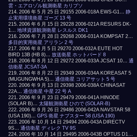
雲・エアロゾル観測衛星 カリプソ
2006 年 5 月 25 日 29155 2006-018A EWS-G1…
静
止実用環境衛星 ゴーズ 13 号
2006 年 6 月 15 日 29228 2006-021A RESURS DK-
1…
地球資源観測衛星 レスルス DK1
2006 年 7 月 28 日 29268 2006-031A KOMPSAT 2…
多目的実用衛星 アリラン 2 号
2006 年 8 月 5 日 29270 2006-032A EUTE HOT
BIRD 13B (HB 8)…
放送衛星 ホットバード 8
2006 年 8 月 12 日 29272 2006-033A JCSAT 10…
通
信衛星 JCSAT-3A
2006 年 8 月 22 日 29349 2006-034A KOREASAT 5
(MUGUNGWHA 5)…
通信衛星 コリアサット 5 号
2006 年 9 月 13 日 29398 2006-038A CHINASAT
22A…
通信衛星 中星 22 号 A
2006 年 9 月 23 日 29479 2006-041A HINODE
(SOLAR B)…
太陽観測衛星 ひので (SOLAR-B)
2006 年 9 月 26 日 29486 2006-042A NAVSTAR 58
(USA 190)…
GPS 衛星 ナブスター 58 (USA 190)
2006 年 10 月 14 日 29494 2006-043A DIRECTV
9S…
通信衛星 ディレク TV 9S
2006 年 10 月 14 日 29495 2006-043B OPTUS D1…