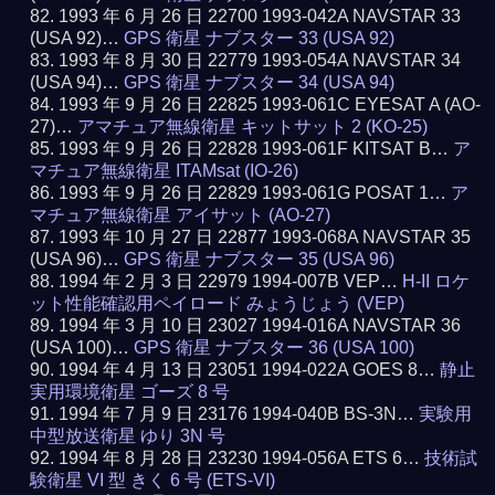
1993 年 6 月 26 日 22700 1993-042A NAVSTAR 33
(USA 92)…
GPS 衛星 ナブスター 33 (USA 92)
1993 年 8 月 30 日 22779 1993-054A NAVSTAR 34
(USA 94)…
GPS 衛星 ナブスター 34 (USA 94)
1993 年 9 月 26 日 22825 1993-061C EYESAT A (AO-
27)…
アマチュア無線衛星 キットサット 2 (KO-25)
1993 年 9 月 26 日 22828 1993-061F KITSAT B…
ア
マチュア無線衛星 ITAMsat (IO-26)
1993 年 9 月 26 日 22829 1993-061G POSAT 1…
ア
マチュア無線衛星 アイサット (AO-27)
1993 年 10 月 27 日 22877 1993-068A NAVSTAR 35
(USA 96)…
GPS 衛星 ナブスター 35 (USA 96)
1994 年 2 月 3 日 22979 1994-007B VEP…
H-II ロケ
ット性能確認用ペイロード みょうじょう (VEP)
1994 年 3 月 10 日 23027 1994-016A NAVSTAR 36
(USA 100)…
GPS 衛星 ナブスター 36 (USA 100)
1994 年 4 月 13 日 23051 1994-022A GOES 8…
静止
実用環境衛星 ゴーズ 8 号
1994 年 7 月 9 日 23176 1994-040B BS-3N…
実験用
中型放送衛星 ゆり 3N 号
1994 年 8 月 28 日 23230 1994-056A ETS 6…
技術試
験衛星 VI 型 きく 6 号 (ETS-VI)