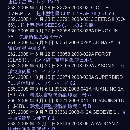
通信衛星 ディレク TV 11
2008 年 4 月 28 日 32785 2008-021C CUTE-
1.7+APD 2…
超小型衛星 Cute-1.7 + APD II (CO-65)
2008 年 4 月 28 日 32791 2008-021J SEEDS II (CO-
66)…
超小型衛星 SEEDS (シーズ) 2 号機
2008 年 5 月 27 日 32958 2008-026A FENGYUN
3A…
気象衛星 風雲 3 号 A
2008 年 6 月 9 日 33051 2008-028A CHINASAT 9…
通信衛星 中星 9 号
2008 年 6 月 12 日 33053 2008-029A FGRST
(GLAST)…
ガンマ線宇宙望遠鏡 フェルミ
2008 年 6 月 20 日 33105 2008-032A JASON 2…
海
洋観測衛星 ジェイソン 2
2008 年 8 月 15 日 33274 2008-038A SUPERBIRD
7…
通信衛星 スーパーバード C2
2008 年 9 月 6 日 33320 2008-041A HUANJING 1A
(HJ-1A)…
環境災害監視衛星 環境 1 号 A
2008 年 9 月 6 日 33321 2008-041B HUANJING 1B
(HJ-1B)…
環境災害監視衛星 環境 1 号 B
2008 年 9 月 7 日 33331 2008-042A GEOEYE 1…
光
学画像衛星 ジオアイ 1
2008 年 12 月 1 日 33446 2008-061A YAOGAN 4…
地球観測衛星 遥感 4 号