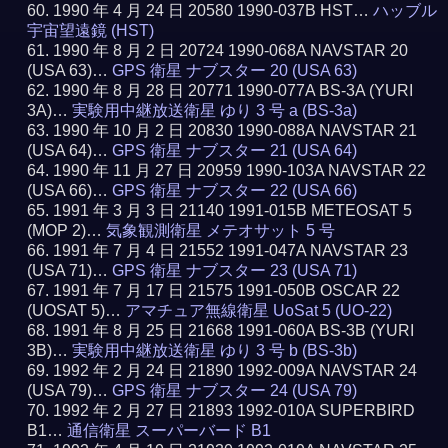
1990 年 4 月 24 日 20580 1990-037B HST…
ハッブル
宇宙望遠鏡 (HST)
1990 年 8 月 2 日 20724 1990-068A NAVSTAR 20
(USA 63)…
GPS 衛星 ナブスター 20 (USA 63)
1990 年 8 月 28 日 20771 1990-077A BS-3A (YURI
3A)…
実験用中継放送衛星 ゆり 3 号 a (BS-3a)
1990 年 10 月 2 日 20830 1990-088A NAVSTAR 21
(USA 64)…
GPS 衛星 ナブスター 21 (USA 64)
1990 年 11 月 27 日 20959 1990-103A NAVSTAR 22
(USA 66)…
GPS 衛星 ナブスター 22 (USA 66)
1991 年 3 月 3 日 21140 1991-015B METEOSAT 5
(MOP 2)…
気象観測衛星 メテオサット 5 号
1991 年 7 月 4 日 21552 1991-047A NAVSTAR 23
(USA 71)…
GPS 衛星 ナブスター 23 (USA 71)
1991 年 7 月 17 日 21575 1991-050B OSCAR 22
(UOSAT 5)…
アマチュア無線衛星 UoSat 5 (UO-22)
1991 年 8 月 25 日 21668 1991-060A BS-3B (YURI
3B)…
実験用中継放送衛星 ゆり 3 号 b (BS-3b)
1992 年 2 月 24 日 21890 1992-009A NAVSTAR 24
(USA 79)…
GPS 衛星 ナブスター 24 (USA 79)
1992 年 2 月 27 日 21893 1992-010A SUPERBIRD
B1…
通信衛星 スーパーバード B1