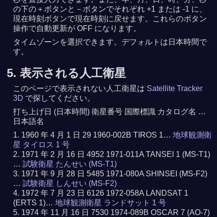
の下の＋ボタンと－ボタンでそれぞれ +1 または -1 に、
現在時刻ボタンで現在時刻に戻せます。これらのボタン
操作で自動更新が OFF になります。
タイムゾーンを選択できます。デフォルトは日本時間で
す。
5. 表示される人工衛星
このページで表示されない人工衛星は
Satellite Tracker
3D
で探してください。
打ち上げ日 (日本時間) 衛星番号 国際標識 カタログ名 …
日本語名
1960 年 4 月 1 日 29 1960-002B TIROS 1…
地球観測衛
星 タイロス 1 号
1971 年 2 月 16 日 4952 1971-011A TANSEI 1 (MS-T1)
…
試験衛星 たんせい (MS-T1)
1971 年 9 月 28 日 5485 1971-080A SHINSEI (MS-F2)
…
試験衛星 しんせい (MS-F2)
1972 年 7 月 23 日 6126 1972-058A LANDSAT 1
(ERTS 1)…
地球観測衛星 ランドサット 1 号
1974 年 11 月 16 日 7530 1974-089B OSCAR 7 (AO-7)