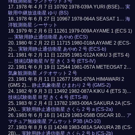
球観測衛星 ランドサット 3 号
1978 年 4 月 7 日 10792 1978-039A YURI (BSE)…
実
験用中継放送衛星 ゆり (BS)
1978 年 6 月 27 日 10967 1978-064A SEASAT 1…
海
洋観測衛星 シーサット
1979 年 2 月 6 日 11261 1979-009A AYAME 1 (ECS 1)
…
実験用静止通信衛星 あやめ (ECS)
1980 年 2 月 22 日 11715 1980-018A AYAME 2 (ECS-
2)…
実験用静止通信衛星 あやめ 2 号 (ECS-b)
1981 年 2 月 11 日 12295 1981-012A KIKU 3 (ETS 4)
…
技術試験衛星 IV 型 きく 3 号 (ETS-IV)
1981 年 6 月 19 日 12544 1981-057A METEOSAT 2…
気象観測衛星 メテオサット 2 号
1981 年 8 月 11 日 12677 1981-076A HIMAWARI 2
(GMS 2)…
静止気象衛星 ひまわり 2 号 (GMS-2)
1982 年 9 月 3 日 13492 1982-087A KIKU 4 (ETS 3)…
技術試験衛星 III 型 きく 4 号 (ETS-III)
1983 年 2 月 4 日 13782 1983-006A SAKURA 2A (CS-
2A)…
実験用静止通信衛星 さくら 2 号 a (CS-2a)
1983 年 6 月 16 日 14129 1983-058B OSCAR 10…
ア
マチュア無線衛星 アムサット P3B (AO-10)
1983 年 8 月 6 日 14248 1983-081A SAKURA 2B (CS-
2B)…
実験用静止通信衛星 さくら 2 号 b (CS-2b)