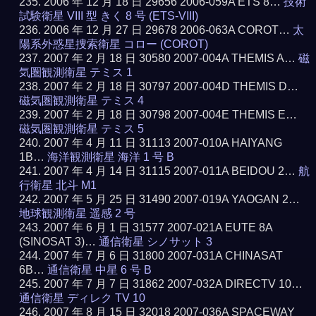
2006 年 12 月 18 日 29656 2006-059A ETS 8…
技術
試験衛星 VIII 型 きく 8 号 (ETS-VIII)
2006 年 12 月 27 日 29678 2006-063A COROT…
太
陽系外惑星捜索衛星 コロー (COROT)
2007 年 2 月 18 日 30580 2007-004A THEMIS A…
磁
気圏観測衛星 テミス 1
2007 年 2 月 18 日 30797 2007-004D THEMIS D…
磁気圏観測衛星 テミス 4
2007 年 2 月 18 日 30798 2007-004E THEMIS E…
磁気圏観測衛星 テミス 5
2007 年 4 月 11 日 31113 2007-010A HAIYANG
1B…
海洋観測衛星 海洋 1 号 B
2007 年 4 月 14 日 31115 2007-011A BEIDOU 2…
航
行衛星 北斗 M1
2007 年 5 月 25 日 31490 2007-019A YAOGAN 2…
地球観測衛星 遥感 2 号
2007 年 6 月 1 日 31577 2007-021A EUTE 8A
(SINOSAT 3)…
通信衛星 シノサット 3
2007 年 7 月 6 日 31800 2007-031A CHINASAT
6B…
通信衛星 中星 6 号 B
2007 年 7 月 7 日 31862 2007-032A DIRECTV 10…
通信衛星 ディレク TV 10
2007 年 8 月 15 日 32018 2007-036A SPACEWAY