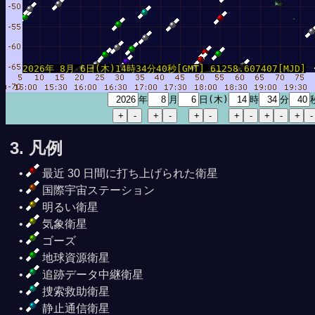
2026年 8月 6日(木)14時34分40秒[GMT] 61258.607407[MJD]
年
月
日(木)
時
分
3. 凡例
最近 30 日間に打ち上げられた衛星
国際宇宙ステーション
明るい衛星
気象衛星
ゴーズ
地球資源衛星
追跡データ中継衛星
捜索救助衛星
静止通信衛星