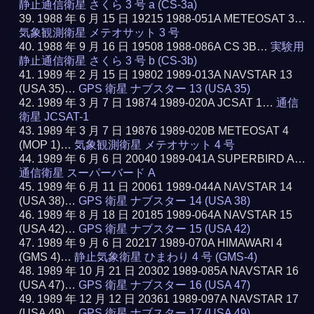
静止通信衛星 さくら 3 号 a (CS-3a)
1988 年 6 月 15 日 19215 1988-051A METEOSAT 3…
気象観測衛星 メテオサット 3 号
1988 年 9 月 16 日 19508 1988-086A CS 3B…
実験用
静止通信衛星 さくら 3 号 b (CS-3b)
1989 年 2 月 15 日 19802 1989-013A NAVSTAR 13
(USA 35)…
GPS 衛星 ナブスター 13 (USA 35)
1989 年 3 月 7 日 19874 1989-020A JCSAT 1…
通信
衛星 JCSAT-1
1989 年 3 月 7 日 19876 1989-020B METEOSAT 4
(MOP 1)…
気象観測衛星 メテオサット 4 号
1989 年 6 月 6 日 20040 1989-041A SUPERBIRD A…
通信衛星 スーパーバード A
1989 年 6 月 11 日 20061 1989-044A NAVSTAR 14
(USA 38)…
GPS 衛星 ナブスター 14 (USA 38)
1989 年 8 月 18 日 20185 1989-064A NAVSTAR 15
(USA 42)…
GPS 衛星 ナブスター 15 (USA 42)
1989 年 9 月 6 日 20217 1989-070A HIMAWARI 4
(GMS 4)…
静止気象衛星 ひまわり 4 号 (GMS-4)
1989 年 10 月 21 日 20302 1989-085A NAVSTAR 16
(USA 47)…
GPS 衛星 ナブスター 16 (USA 47)
1989 年 12 月 12 日 20361 1989-097A NAVSTAR 17
(USA 49)…
GPS 衛星 ナブスター 17 (USA 49)