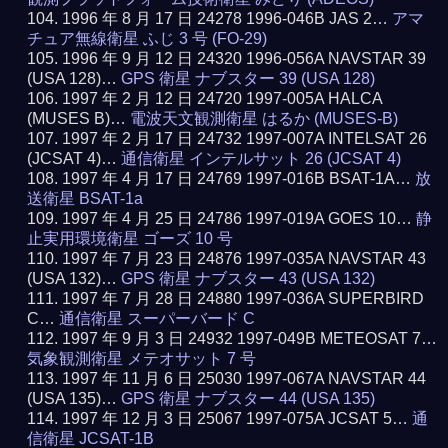
1996 年 8 月 17 日 24278 1996-046B JAS 2…
アマ
チュア無線衛星 ふじ 3 号 (FO-29)
1996 年 9 月 12 日 24320 1996-056A NAVSTAR 39
(USA 128)…
GPS 衛星 ナブスター 39 (USA 128)
1997 年 2 月 12 日 24720 1997-005A HALCA
(MUSES B)…
電波天文観測衛星 はるか (MUSES-B)
1997 年 2 月 17 日 24732 1997-007A INTELSAT 26
(JCSAT 4)…
通信衛星 インテルサット 26 (JCSAT 4)
1997 年 4 月 17 日 24769 1997-016B BSAT-1A…
放
送衛星 BSAT-1a
1997 年 4 月 25 日 24786 1997-019A GOES 10…
静
止実用環境衛星 ゴーズ 10 号
1997 年 7 月 23 日 24876 1997-035A NAVSTAR 43
(USA 132)…
GPS 衛星 ナブスター 43 (USA 132)
1997 年 7 月 28 日 24880 1997-036A SUPERBIRD
C…
通信衛星 スーパーバード C
1997 年 9 月 3 日 24932 1997-049B METEOSAT 7…
気象観測衛星 メテオサット 7 号
1997 年 11 月 6 日 25030 1997-067A NAVSTAR 44
(USA 135)…
GPS 衛星 ナブスター 44 (USA 135)
1997 年 12 月 3 日 25067 1997-075A JCSAT 5…
通
信衛星 JCSAT-1B