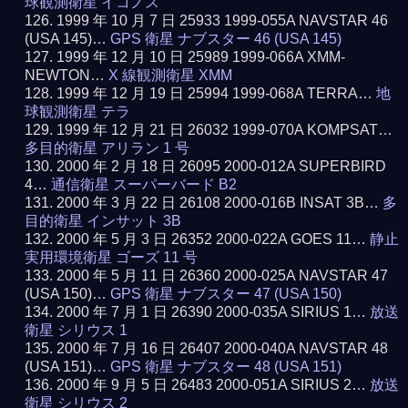
球観測衛星 イコノス
1999 年 10 月 7 日 25933 1999-055A NAVSTAR 46
(USA 145)…
GPS 衛星 ナブスター 46 (USA 145)
1999 年 12 月 10 日 25989 1999-066A XMM-
NEWTON…
X 線観測衛星 XMM
1999 年 12 月 19 日 25994 1999-068A TERRA…
地
球観測衛星 テラ
1999 年 12 月 21 日 26032 1999-070A KOMPSAT…
多目的衛星 アリラン 1 号
2000 年 2 月 18 日 26095 2000-012A SUPERBIRD
4…
通信衛星 スーパーバード B2
2000 年 3 月 22 日 26108 2000-016B INSAT 3B…
多
目的衛星 インサット 3B
2000 年 5 月 3 日 26352 2000-022A GOES 11…
静止
実用環境衛星 ゴーズ 11 号
2000 年 5 月 11 日 26360 2000-025A NAVSTAR 47
(USA 150)…
GPS 衛星 ナブスター 47 (USA 150)
2000 年 7 月 1 日 26390 2000-035A SIRIUS 1…
放送
衛星 シリウス 1
2000 年 7 月 16 日 26407 2000-040A NAVSTAR 48
(USA 151)…
GPS 衛星 ナブスター 48 (USA 151)
2000 年 9 月 5 日 26483 2000-051A SIRIUS 2…
放送
衛星 シリウス 2