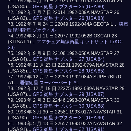
1992 年 4 月 10 日 21930 1992-019A NAVSTAR 25
(USA 80)…
GPS 衛星 ナブスター 25 (USA 80)
1992 年 7 月 7 日 22014 1992-039A NAVSTAR 26
(USA 83)…
GPS 衛星 ナブスター 26 (USA 83)
1992 年 7 月 24 日 22049 1992-044A GEOTAIL…
磁気
圏観測衛星 ジオテイル
1992 年 8 月 11 日 22077 1992-052B OSCAR 23
(KITSAT 1)…
アマチュア無線衛星 キットサット 1 (KO-
23)
1992 年 9 月 9 日 22108 1992-058A NAVSTAR 27
(USA 84)…
GPS 衛星 ナブスター 27 (USA 84)
1992 年 11 月 23 日 22231 1992-079A NAVSTAR 28
(USA 85)…
GPS 衛星 ナブスター 28 (USA 85)
1992 年 12 月 2 日 22253 1992-084A SUPERBIRD
A1…
通信衛星 スーパーバード A1
1992 年 12 月 19 日 22275 1992-089A NAVSTAR 29
(USA 87)…
GPS 衛星 ナブスター 29 (USA 87)
1993 年 2 月 3 日 22446 1993-007A NAVSTAR 30
(USA 88)…
GPS 衛星 ナブスター 30 (USA 88)
1993 年 3 月 30 日 22581 1993-017A NAVSTAR 31
(USA 90)…
GPS 衛星 ナブスター 31 (USA 90)
1993 年 5 月 13 日 22657 1993-032A NAVSTAR 32
(USA 91)…
GPS 衛星 ナブスター 32 (USA 91)