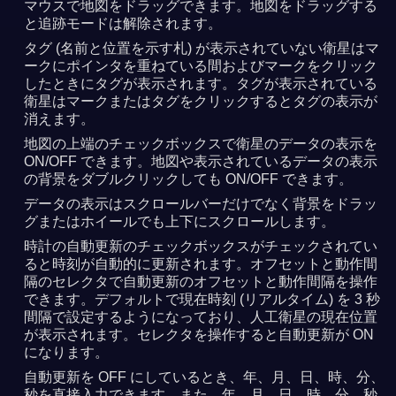
マウスで地図をドラッグできます。地図をドラッグする
と追跡モードは解除されます。
タグ (名前と位置を示す札) が表示されていない衛星はマ
ークにポインタを重ねている間およびマークをクリック
したときにタグが表示されます。タグが表示されている
衛星はマークまたはタグをクリックするとタグの表示が
消えます。
地図の上端のチェックボックスで衛星のデータの表示を
ON/OFF できます。地図や表示されているデータの表示
の背景をダブルクリックしても ON/OFF できます。
データの表示はスクロールバーだけでなく背景をドラッ
グまたはホイールでも上下にスクロールします。
時計の自動更新のチェックボックスがチェックされてい
ると時刻が自動的に更新されます。オフセットと動作間
隔のセレクタで自動更新のオフセットと動作間隔を操作
できます。デフォルトで現在時刻 (リアルタイム) を 3 秒
間隔で設定するようになっており、人工衛星の現在位置
が表示されます。セレクタを操作すると自動更新が ON
になります。
自動更新を OFF にしているとき、年、月、日、時、分、
秒を直接入力できます。また、年、月、日、時、分、秒