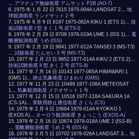
…
アマチュア無線衛星 アムサット P2B (AO-7)
1975 年 1 月 22 日 7615 1975-004A LANDSAT 2…
地
球観測衛星 ランドサット 2 号
1975 年 9 月 9 日 8197 1975-082A KIKU 1 (ETS 1)…
技
術試験衛星 I 型 きく 1 号 (ETS-I)
1976 年 2 月 29 日 8709 1976-019A UME 1 (ISS 1)…
電
離層観測衛星 うめ (ISS)
1977 年 2 月 19 日 9841 1977-012A TANSEI 3 (MS-T3)
…
試験衛星 たんせい 3 号 (MS-T3)
1977 年 2 月 23 日 9852 1977-014A KIKU 2 (ETS 2)…
技術試験衛星 II 型 きく 2 号 (ETS-II)
1977 年 7 月 14 日 10143 1977-065A HIMAWARI 1
(GMS 1)…
静止気象衛星 ひまわり (GMS)
1977 年 11 月 23 日 10489 1977-108A METEOSAT
1…
気象観測衛星 メテオサット 1 号
1977 年 12 月 15 日 10516 1977-118A SAKURA 1A
(CS-1A)…
実験用静止通信衛星 さくら (CS)
1978 年 2 月 4 日 10664 1978-014A KYOKKO 1
(EXOS A)…
オーロラ観測衛星 きょっこう (EXOS-A)
1978 年 2 月 16 日 10674 1978-018A UME 2 (ISS-B)
…
電離層観測衛星 うめ 2 号 (ISS-b)
1978 年 3 月 5 日 10702 1978-026A LANDSAT 3…
地