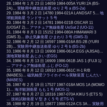
1984 年 1 月 23 日 14659 1984-005A YURI 2A (BS-
2A)…
実験用中継放送衛星 ゆり 2 号 a (BS-2a)
1984 年 3 月 2 日 14780 1984-021A LANDSAT 5…
地
球観測衛星 ランドサット 5 号
1984 年 3 月 2 日 14781 1984-021B OSCAR 11
(UOSAT 2)…
アマチュア無線衛星 UoSat 2 (UO-11)
1984 年 8 月 3 日 15152 1984-080A HIMAWARI 3
(GMS 3)…
静止気象衛星 ひまわり 3 号 (GMS-3)
1986 年 2 月 12 日 16597 1986-016A BS-2B (YURI
2B)…
実験用中継放送衛星 ゆり 2 号 b (BS-2b)
1986 年 8 月 13 日 16908 1986-061A EGS (AJISAI)…
測地実験衛星 あじさい (EGS)
1986 年 8 月 13 日 16909 1986-061B JAS 1 (FUJI 1)
…
アマチュア無線衛星 ふじ (FO-12)
1986 年 8 月 12 日 16910 1986-061C H-1 R/B
(MABES)…
磁気軸受フライホイール実験装置 じんだい
(MABES)
1987 年 2 月 19 日 17527 1987-018A MOS 1A (MOMO
1)…
海洋観測衛星 もも 1 号 (MOS-1)
1987 年 8 月 27 日 18316 1987-070A KIKU 5 (ETS 5)
…
技術試験衛星 V 型 きく 5 号 (ETS-V)
1988 年 2 月 19 日 18877 1988-012A CS 3A…
実験用