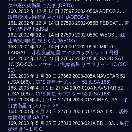
タ中継技術衛星 こだま (DRTS)
2002 年 12 月 14 日 27597 2002-056A ADEOS 2…
環境観測技術衛星 みどり II (ADEOS-II)
2002 年 12 月 14 日 27598 2002-056B FEDSAT…
豪
州小型衛星 FedSat
2002 年 12 月 14 日 27599 2002-056C WEOS…
鯨
生態観測衛星 観太くん (WEOS)
2002 年 12 月 14 日 27600 2002-056D MICRO
LABSAT…
小型実証衛星 マイクロラブサット 1 号機
2002 年 12 月 21 日 27607 2002-058C SAUDISAT
1C (SO-50)…
アマチュア無線衛星 サウジサット 1C (SO-
50)
2003 年 1 月 30 日 27663 2003-005A NAVSTAR 51
(USA 166)…
GPS 衛星 ナブスター 51 (USA 166)
2003 年 4 月 1 日 27704 2003-010A NAVSTAR 52
(USA 168)…
GPS 衛星 ナブスター 52 (USA 168)
2003 年 4 月 10 日 27714 2003-013A INSAT 3A…
多
目的衛星 インサット 3A
2003 年 4 月 28 日 27783 2003-017A GALEX…
紫外
線観測衛星 GALEX
2003 年 5 月 25 日 27813 2003-021A BD 1 03…
航行
衛星 北斗 1 号 C