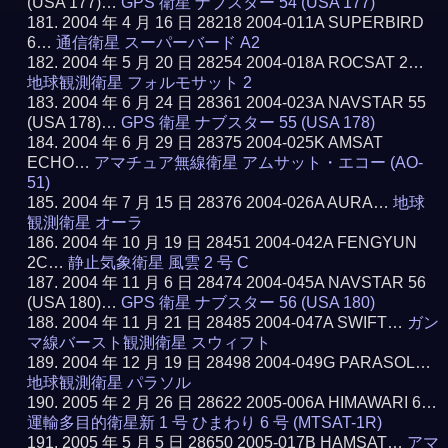
(USA 177)…
GPS 衛星 ナブスター 54 (USA 177)
2004 年 4 月 16 日 28218 2004-011A SUPERBIRD
6…
通信衛星 スーパーバード A2
2004 年 5 月 20 日 28254 2004-018A ROCSAT 2…
地球観測衛星 フォルモサット 2
2004 年 6 月 24 日 28361 2004-023A NAVSTAR 55
(USA 178)…
GPS 衛星 ナブスター 55 (USA 178)
2004 年 6 月 29 日 28375 2004-025K AMSAT
ECHO…
アマチュア無線衛星 アムサット・エコー (AO-
51)
2004 年 7 月 15 日 28376 2004-026A AURA…
地球
観測衛星 オーラ
2004 年 10 月 19 日 28451 2004-042A FENGYUN
2C…
静止気象衛星 風雲 2 号 C
2004 年 11 月 6 日 28474 2004-045A NAVSTAR 56
(USA 180)…
GPS 衛星 ナブスター 56 (USA 180)
2004 年 11 月 21 日 28485 2004-047A SWIFT…
ガン
マ線バースト観測衛星 スウィフト
2004 年 12 月 19 日 28498 2004-049G PARASOL…
地球観測衛星 パラソル
2005 年 2 月 26 日 28622 2005-006A HIMAWARI 6…
運輸多目的衛星新 1 号 ひまわり 6 号 (MTSAT-1R)
2005 年 5 月 5 日 28650 2005-017B HAMSAT…
アマ