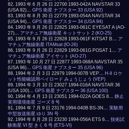
1993 年 6 月 26 日 22700 1993-042A NAVSTAR 33
(USA 92)…
GPS 衛星 ナブスター 33 (USA 92)
1993 年 8 月 30 日 22779 1993-054A NAVSTAR 34
(USA 94)…
GPS 衛星 ナブスター 34 (USA 94)
1993 年 9 月 26 日 22825 1993-061C EYESAT A (AO-
27)…
アマチュア無線衛星 キットサット 2 (KO-25)
1993 年 9 月 26 日 22828 1993-061F KITSAT B…
ア
マチュア無線衛星 ITAMsat (IO-26)
1993 年 9 月 26 日 22829 1993-061G POSAT 1…
ア
マチュア無線衛星 アイサット (AO-27)
1993 年 10 月 27 日 22877 1993-068A NAVSTAR 35
(USA 96)…
GPS 衛星 ナブスター 35 (USA 96)
1994 年 2 月 3 日 22979 1994-007B VEP…
H-II ロケ
ット性能確認用ペイロード みょうじょう (VEP)
1994 年 3 月 10 日 23027 1994-016A NAVSTAR 36
(USA 100)…
GPS 衛星 ナブスター 36 (USA 100)
1994 年 4 月 13 日 23051 1994-022A GOES 8…
静止
実用環境衛星 ゴーズ 8 号
1994 年 7 月 9 日 23176 1994-040B BS-3N…
実験用
中型放送衛星 ゆり 3N 号
1994 年 8 月 28 日 23230 1994-056A ETS 6…
技術試
験衛星 VI 型 きく 6 号 (ETS-VI)