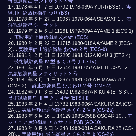
球観測衛星 ランドサット 3 号
1978 年 4 月 7 日 10792 1978-039A YURI (BSE)…
実
験用中継放送衛星 ゆり (BS)
1978 年 6 月 27 日 10967 1978-064A SEASAT 1…
海
洋観測衛星 シーサット
1979 年 2 月 6 日 11261 1979-009A AYAME 1 (ECS 1)
…
実験用静止通信衛星 あやめ (ECS)
1980 年 2 月 22 日 11715 1980-018A AYAME 2 (ECS-
2)…
実験用静止通信衛星 あやめ 2 号 (ECS-b)
1981 年 2 月 11 日 12295 1981-012A KIKU 3 (ETS 4)
…
技術試験衛星 IV 型 きく 3 号 (ETS-IV)
1981 年 6 月 19 日 12544 1981-057A METEOSAT 2…
気象観測衛星 メテオサット 2 号
1981 年 8 月 11 日 12677 1981-076A HIMAWARI 2
(GMS 2)…
静止気象衛星 ひまわり 2 号 (GMS-2)
1982 年 9 月 3 日 13492 1982-087A KIKU 4 (ETS 3)…
技術試験衛星 III 型 きく 4 号 (ETS-III)
1983 年 2 月 4 日 13782 1983-006A SAKURA 2A (CS-
2A)…
実験用静止通信衛星 さくら 2 号 a (CS-2a)
1983 年 6 月 16 日 14129 1983-058B OSCAR 10…
ア
マチュア無線衛星 アムサット P3B (AO-10)
1983 年 8 月 6 日 14248 1983-081A SAKURA 2B (CS-
2B)…
実験用静止通信衛星 さくら 2 号 b (CS-2b)