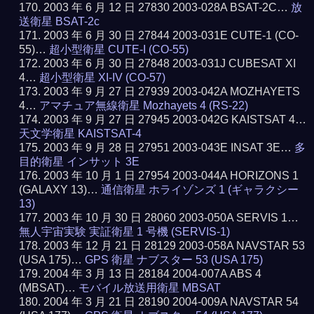
2003 年 6 月 12 日 27830 2003-028A BSAT-2C…
放
送衛星 BSAT-2c
2003 年 6 月 30 日 27844 2003-031E CUTE-1 (CO-
55)…
超小型衛星 CUTE-I (CO-55)
2003 年 6 月 30 日 27848 2003-031J CUBESAT XI
4…
超小型衛星 XI-IV (CO-57)
2003 年 9 月 27 日 27939 2003-042A MOZHAYETS
4…
アマチュア無線衛星 Mozhayets 4 (RS-22)
2003 年 9 月 27 日 27945 2003-042G KAISTSAT 4…
天文学衛星 KAISTSAT-4
2003 年 9 月 28 日 27951 2003-043E INSAT 3E…
多
目的衛星 インサット 3E
2003 年 10 月 1 日 27954 2003-044A HORIZONS 1
(GALAXY 13)…
通信衛星 ホライゾンズ 1 (ギャラクシー
13)
2003 年 10 月 30 日 28060 2003-050A SERVIS 1…
無人宇宙実験 実証衛星 1 号機 (SERVIS-1)
2003 年 12 月 21 日 28129 2003-058A NAVSTAR 53
(USA 175)…
GPS 衛星 ナブスター 53 (USA 175)
2004 年 3 月 13 日 28184 2004-007A ABS 4
(MBSAT)…
モバイル放送用衛星 MBSAT
2004 年 3 月 21 日 28190 2004-009A NAVSTAR 54