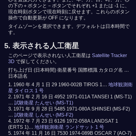
の下の＋ボタンと－ボタンでそれぞれ +1 または -1 に、
現在時刻ボタンで現在時刻に戻せます。これらのボタン
操作で自動更新が OFF になります。
タイムゾーンを選択できます。デフォルトは日本時間で
す。
5. 表示される人工衛星
このページで表示されない人工衛星は
Satellite Tracker
3D
で探してください。
打ち上げ日 (日本時間) 衛星番号 国際標識 カタログ名 …
日本語名
1960 年 4 月 1 日 29 1960-002B TIROS 1…
地球観測衛
星 タイロス 1 号
1971 年 2 月 16 日 4952 1971-011A TANSEI 1 (MS-T1)
…
試験衛星 たんせい (MS-T1)
1971 年 9 月 28 日 5485 1971-080A SHINSEI (MS-F2)
…
試験衛星 しんせい (MS-F2)
1972 年 7 月 23 日 6126 1972-058A LANDSAT 1
(ERTS 1)…
地球観測衛星 ランドサット 1 号
1974 年 11 月 16 日 7530 1974-089B OSCAR 7 (AO-7)