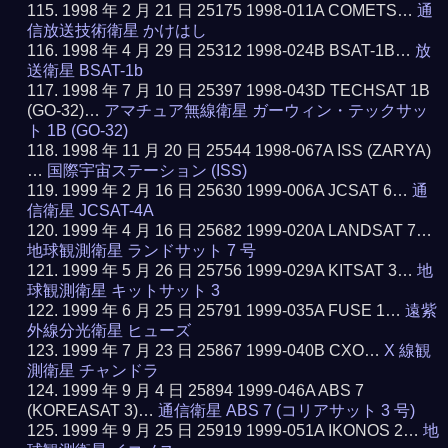
1998 年 2 月 21 日 25175 1998-011A COMETS…
通
信放送技術衛星 かけはし
1998 年 4 月 29 日 25312 1998-024B BSAT-1B…
放
送衛星 BSAT-1b
1998 年 7 月 10 日 25397 1998-043D TECHSAT 1B
(GO-32)…
アマチュア無線衛星 ガーウィン・テックサッ
ト 1B (GO-32)
1998 年 11 月 20 日 25544 1998-067A ISS (ZARYA)
…
国際宇宙ステーション (ISS)
1999 年 2 月 16 日 25630 1999-006A JCSAT 6…
通
信衛星 JCSAT-4A
1999 年 4 月 16 日 25682 1999-020A LANDSAT 7…
地球観測衛星 ランドサット 7 号
1999 年 5 月 26 日 25756 1999-029A KITSAT 3…
地
球観測衛星 キットサット 3
1999 年 6 月 25 日 25791 1999-035A FUSE 1…
遠紫
外線分光衛星 ヒューズ
1999 年 7 月 23 日 25867 1999-040B CXO…
X 線観
測衛星 チャンドラ
1999 年 9 月 4 日 25894 1999-046A ABS 7
(KOREASAT 3)…
通信衛星 ABS 7 (コリアサット 3 号)
1999 年 9 月 25 日 25919 1999-051A IKONOS 2…
地