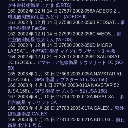
タ中継技術衛星 こだま (DRTS)
2002 年 12 月 14 日 27597 2002-056A ADEOS 2…
環境観測技術衛星 みどり II (ADEOS-II)
2002 年 12 月 14 日 27598 2002-056B FEDSAT…
豪
州小型衛星 FedSat
2002 年 12 月 14 日 27599 2002-056C WEOS…
鯨
生態観測衛星 観太くん (WEOS)
2002 年 12 月 14 日 27600 2002-056D MICRO
LABSAT…
小型実証衛星 マイクロラブサット 1 号機
2002 年 12 月 21 日 27607 2002-058C SAUDISAT
1C (SO-50)…
アマチュア無線衛星 サウジサット 1C (SO-
50)
2003 年 1 月 30 日 27663 2003-005A NAVSTAR 51
(USA 166)…
GPS 衛星 ナブスター 51 (USA 166)
2003 年 4 月 1 日 27704 2003-010A NAVSTAR 52
(USA 168)…
GPS 衛星 ナブスター 52 (USA 168)
2003 年 4 月 10 日 27714 2003-013A INSAT 3A…
多
目的衛星 インサット 3A
2003 年 4 月 28 日 27783 2003-017A GALEX…
紫外
線観測衛星 GALEX
2003 年 5 月 25 日 27813 2003-021A BD 1 03…
航行
衛星 北斗 1 号 C