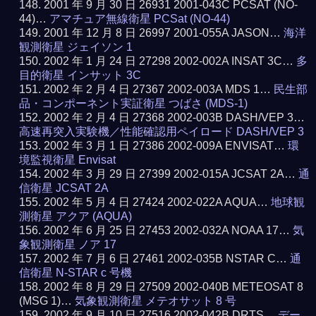
2001 年 9 月 30 日 26931 2001-043C PCSAT (NO-
44)…
アマチュア無線衛星 PCSat (NO-44)
2001 年 12 月 8 日 26997 2001-055A JASON…
海洋
観測衛星 ジェイソン 1
2002 年 1 月 24 日 27298 2002-002A INSAT 3C…
多
目的衛星 インサット 3C
2002 年 2 月 4 日 27367 2002-003A MDS 1…
民生部
品・コンポーネント実証衛星 つばさ (MDS-1)
2002 年 2 月 4 日 27368 2002-003B DASH/VEP 3…
高速再突入実験機／性能確認用ペイロード DASH/VEP 3
2002 年 3 月 1 日 27386 2002-009A ENVISAT…
環
境監視衛星 Envisat
2002 年 3 月 29 日 27399 2002-015A JCSAT 2A…
通
信衛星 JCSAT 2A
2002 年 5 月 4 日 27424 2002-022A AQUA…
地球観
測衛星 アクア (AQUA)
2002 年 6 月 25 日 27453 2002-032A NOAA 17…
気
象観測衛星 ノア 17
2002 年 7 月 6 日 27461 2002-035B NSTAR C…
通
信衛星 N-STAR c 号機
2002 年 8 月 29 日 27509 2002-040B METEOSAT 8
(MSG 1)…
気象観測衛星 メテオサット 8 号
2002 年 9 月 10 日 27516 2002-042B DRTS…
デー