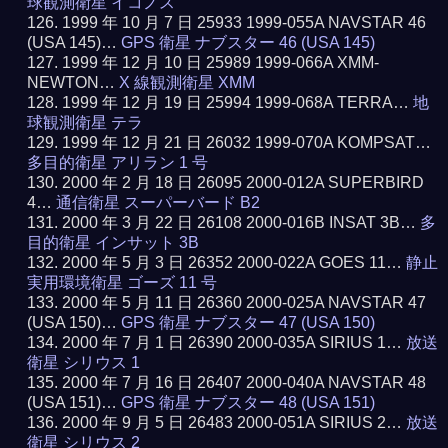
球観測衛星 イコノス
1999 年 10 月 7 日 25933 1999-055A NAVSTAR 46
(USA 145)…
GPS 衛星 ナブスター 46 (USA 145)
1999 年 12 月 10 日 25989 1999-066A XMM-
NEWTON…
X 線観測衛星 XMM
1999 年 12 月 19 日 25994 1999-068A TERRA…
地
球観測衛星 テラ
1999 年 12 月 21 日 26032 1999-070A KOMPSAT…
多目的衛星 アリラン 1 号
2000 年 2 月 18 日 26095 2000-012A SUPERBIRD
4…
通信衛星 スーパーバード B2
2000 年 3 月 22 日 26108 2000-016B INSAT 3B…
多
目的衛星 インサット 3B
2000 年 5 月 3 日 26352 2000-022A GOES 11…
静止
実用環境衛星 ゴーズ 11 号
2000 年 5 月 11 日 26360 2000-025A NAVSTAR 47
(USA 150)…
GPS 衛星 ナブスター 47 (USA 150)
2000 年 7 月 1 日 26390 2000-035A SIRIUS 1…
放送
衛星 シリウス 1
2000 年 7 月 16 日 26407 2000-040A NAVSTAR 48
(USA 151)…
GPS 衛星 ナブスター 48 (USA 151)
2000 年 9 月 5 日 26483 2000-051A SIRIUS 2…
放送
衛星 シリウス 2