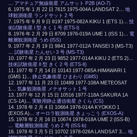
…
アマチュア無線衛星 アムサット P2B (AO-7)
1975 年 1 月 22 日 7615 1975-004A LANDSAT 2…
地
球観測衛星 ランドサット 2 号
1975 年 9 月 9 日 8197 1975-082A KIKU 1 (ETS 1)…
技
術試験衛星 I 型 きく 1 号 (ETS-I)
1976 年 2 月 29 日 8709 1976-019A UME 1 (ISS 1)…
電
離層観測衛星 うめ (ISS)
1977 年 2 月 19 日 9841 1977-012A TANSEI 3 (MS-T3)
…
試験衛星 たんせい 3 号 (MS-T3)
1977 年 2 月 23 日 9852 1977-014A KIKU 2 (ETS 2)…
技術試験衛星 II 型 きく 2 号 (ETS-II)
1977 年 7 月 14 日 10143 1977-065A HIMAWARI 1
(GMS 1)…
静止気象衛星 ひまわり (GMS)
1977 年 11 月 23 日 10489 1977-108A METEOSAT
1…
気象観測衛星 メテオサット 1 号
1977 年 12 月 15 日 10516 1977-118A SAKURA 1A
(CS-1A)…
実験用静止通信衛星 さくら (CS)
1978 年 2 月 4 日 10664 1978-014A KYOKKO 1
(EXOS A)…
オーロラ観測衛星 きょっこう (EXOS-A)
1978 年 2 月 16 日 10674 1978-018A UME 2 (ISS-B)
…
電離層観測衛星 うめ 2 号 (ISS-b)
1978 年 3 月 5 日 10702 1978-026A LANDSAT 3…
地