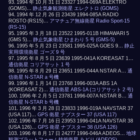
1994 年 10 月 31 日 23327 1994-069A ELEKTRO
(GOMS)…
静止気象観測衛星 エレクトロ (GOMS)
1994 年 12 月 26 日 23439 1994-085A RADIO
ROSTO (RS15)…
アマチュア無線衛星 Radio Sport-15
(RS-15)
1995 年 3 月 18 日 23522 1995-011B HIMAWARI 5
(GMS 5)…
静止気象衛星 ひまわり 5 号 (GMS-5)
1995 年 5 月 23 日 23581 1995-025A GOES 9…
静止
実用環境衛星 ゴーズ 9 号
1995 年 8 月 5 日 23639 1995-041A KOREASAT 1…
通信衛星 コリアサット 1 号
1995 年 8 月 29 日 23651 1995-044A NSTAR A…
通
信衛星 N-STAR a 号機
1996 年 1 月 14 日 23768 1996-003A ABS 1A
(KOREASAT 2)…
通信衛星 ABS-1A (コリアサット 2 号)
1996 年 2 月 5 日 23781 1996-007A NSTAR B…
通
信衛星 N-STAR b 号機
1996 年 3 月 28 日 23833 1996-019A NAVSTAR 37
(USA 117)…
GPS 衛星 ナブスター 37 (USA 117)
1996 年 7 月 16 日 23953 1996-041A NAVSTAR 38
(USA 126)…
GPS 衛星 ナブスター 38 (USA 126)
1996 年 8 月 17 日 24277 1996-046A ADEOS…
地球
観測プラットフォーム技術衛星 みどり (ADEOS)