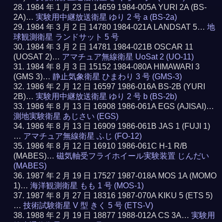
1984 年 1 月 23 日 14659 1984-005A YURI 2A (BS-
2A)…
実験用中継放送衛星 ゆり 2 号 a (BS-2a)
1984 年 3 月 2 日 14780 1984-021A LANDSAT 5…
地
球観測衛星 ランドサット 5 号
1984 年 3 月 2 日 14781 1984-021B OSCAR 11
(UOSAT 2)…
アマチュア無線衛星 UoSat 2 (UO-11)
1984 年 8 月 3 日 15152 1984-080A HIMAWARI 3
(GMS 3)…
静止気象衛星 ひまわり 3 号 (GMS-3)
1986 年 2 月 12 日 16597 1986-016A BS-2B (YURI
2B)…
実験用中継放送衛星 ゆり 2 号 b (BS-2b)
1986 年 8 月 13 日 16908 1986-061A EGS (AJISAI)…
測地実験衛星 あじさい (EGS)
1986 年 8 月 13 日 16909 1986-061B JAS 1 (FUJI 1)
…
アマチュア無線衛星 ふじ (FO-12)
1986 年 8 月 12 日 16910 1986-061C H-1 R/B
(MABES)…
磁気軸受フライホイール実験装置 じんだい
(MABES)
1987 年 2 月 19 日 17527 1987-018A MOS 1A (MOMO
1)…
海洋観測衛星 もも 1 号 (MOS-1)
1987 年 8 月 27 日 18316 1987-070A KIKU 5 (ETS 5)
…
技術試験衛星 V 型 きく 5 号 (ETS-V)
1988 年 2 月 19 日 18877 1988-012A CS 3A…
実験用