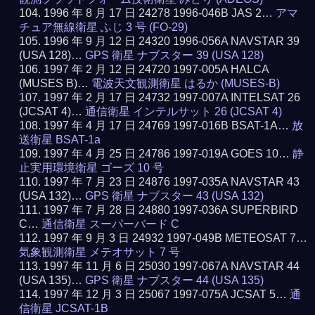
1996 年 8 月 17 日 24278 1996-046B JAS 2…
アマ
チュア無線衛星 ふじ 3 号 (FO-29)
1996 年 9 月 12 日 24320 1996-056A NAVSTAR 39
(USA 128)…
GPS 衛星 ナブスター 39 (USA 128)
1997 年 2 月 12 日 24720 1997-005A HALCA
(MUSES B)…
電波天文観測衛星 はるか (MUSES-B)
1997 年 2 月 17 日 24732 1997-007A INTELSAT 26
(JCSAT 4)…
通信衛星 インテルサット 26 (JCSAT 4)
1997 年 4 月 17 日 24769 1997-016B BSAT-1A…
放
送衛星 BSAT-1a
1997 年 4 月 25 日 24786 1997-019A GOES 10…
静
止実用環境衛星 ゴーズ 10 号
1997 年 7 月 23 日 24876 1997-035A NAVSTAR 43
(USA 132)…
GPS 衛星 ナブスター 43 (USA 132)
1997 年 7 月 28 日 24880 1997-036A SUPERBIRD
C…
通信衛星 スーパーバード C
1997 年 9 月 3 日 24932 1997-049B METEOSAT 7…
気象観測衛星 メテオサット 7 号
1997 年 11 月 6 日 25030 1997-067A NAVSTAR 44
(USA 135)…
GPS 衛星 ナブスター 44 (USA 135)
1997 年 12 月 3 日 25067 1997-075A JCSAT 5…
通
信衛星 JCSAT-1B