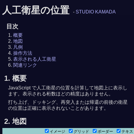
人工衛星の位置
-
STUDIO KAMADA
目次
概要
地図
凡例
操作方法
表示される人工衛星
関連リンク
1. 概要
JavaScript で人工衛星の位置を計算して地図上に表示し
ます。表示される桁数ほどの精度はありません。
打ち上げ、ドッキング、再突入または帰還の前後の衛星
の位置は正確に表示されないことがあります。
2. 地図
イメージ
グリッド
ボーダー
テキ