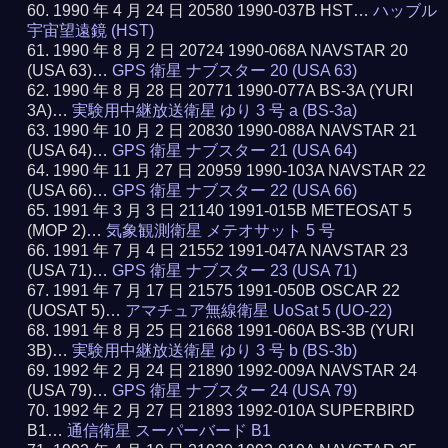
1990 年 4 月 24 日 20580 1990-037B HST…
ハッブル
宇宙望遠鏡 (HST)
1990 年 8 月 2 日 20724 1990-068A NAVSTAR 20
(USA 63)…
GPS 衛星 ナブスター 20 (USA 63)
1990 年 8 月 28 日 20771 1990-077A BS-3A (YURI
3A)…
実験用中継放送衛星 ゆり 3 号 a (BS-3a)
1990 年 10 月 2 日 20830 1990-088A NAVSTAR 21
(USA 64)…
GPS 衛星 ナブスター 21 (USA 64)
1990 年 11 月 27 日 20959 1990-103A NAVSTAR 22
(USA 66)…
GPS 衛星 ナブスター 22 (USA 66)
1991 年 3 月 3 日 21140 1991-015B METEOSAT 5
(MOP 2)…
気象観測衛星 メテオサット 5 号
1991 年 7 月 4 日 21552 1991-047A NAVSTAR 23
(USA 71)…
GPS 衛星 ナブスター 23 (USA 71)
1991 年 7 月 17 日 21575 1991-050B OSCAR 22
(UOSAT 5)…
アマチュア無線衛星 UoSat 5 (UO-22)
1991 年 8 月 25 日 21668 1991-060A BS-3B (YURI
3B)…
実験用中継放送衛星 ゆり 3 号 b (BS-3b)
1992 年 2 月 24 日 21890 1992-009A NAVSTAR 24
(USA 79)…
GPS 衛星 ナブスター 24 (USA 79)
1992 年 2 月 27 日 21893 1992-010A SUPERBIRD
B1…
通信衛星 スーパーバード B1