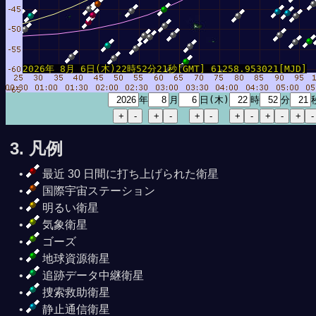
2026年 8月 6日(木)22時52分21秒[GMT] 61258.953021[MJD]
年
月
日(木)
時
分
3. 凡例
最近 30 日間に打ち上げられた衛星
国際宇宙ステーション
明るい衛星
気象衛星
ゴーズ
地球資源衛星
追跡データ中継衛星
捜索救助衛星
静止通信衛星