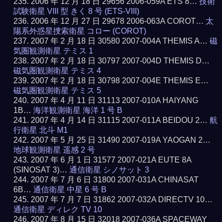
2006 年 12 月 18 日 29656 2006-059A ETS 8…
技術
試験衛星 VIII 型 きく 8 号 (ETS-VIII)
2006 年 12 月 27 日 29678 2006-063A COROT…
太
陽系外惑星捜索衛星 コロー (COROT)
2007 年 2 月 18 日 30580 2007-004A THEMIS A…
磁
気圏観測衛星 テミス 1
2007 年 2 月 18 日 30797 2007-004D THEMIS D…
磁気圏観測衛星 テミス 4
2007 年 2 月 18 日 30798 2007-004E THEMIS E…
磁気圏観測衛星 テミス 5
2007 年 4 月 11 日 31113 2007-010A HAIYANG
1B…
海洋観測衛星 海洋 1 号 B
2007 年 4 月 14 日 31115 2007-011A BEIDOU 2…
航
行衛星 北斗 M1
2007 年 5 月 25 日 31490 2007-019A YAOGAN 2…
地球観測衛星 遥感 2 号
2007 年 6 月 1 日 31577 2007-021A EUTE 8A
(SINOSAT 3)…
通信衛星 シノサット 3
2007 年 7 月 6 日 31800 2007-031A CHINASAT
6B…
通信衛星 中星 6 号 B
2007 年 7 月 7 日 31862 2007-032A DIRECTV 10…
通信衛星 ディレク TV 10
2007 年 8 月 15 日 32018 2007-036A SPACEWAY