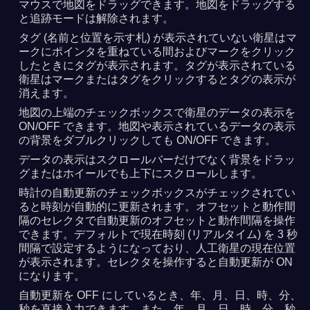
マウスで地図をドラッグできます。地図をドラッグする
と追跡モードは解除されます。
タグ (名前と位置を示す札) が表示されていない衛星はマ
ークにポインタを重ねている間およびマークをクリック
したときにタグが表示されます。タグが表示されている
衛星はマークまたはタグをクリックするとタグの表示が
消えます。
地図の上端のチェックボックスで衛星のデータの表示を
ON/OFF できます。地図や表示されているデータの表示
の背景をダブルクリックしても ON/OFF できます。
データの表示はスクロールバーだけでなく背景をドラッ
グまたはホイールでも上下にスクロールします。
時計の自動更新のチェックボックスがチェックされてい
ると時刻が自動的に更新されます。オフセットと動作間
隔のセレクタで自動更新のオフセットと動作間隔を操作
できます。デフォルトで現在時刻 (リアルタイム) を 3 秒
間隔で設定するようになっており、人工衛星の現在位置
が表示されます。セレクタを操作すると自動更新が ON
になります。
自動更新を OFF にしているとき、年、月、日、時、分、
秒を直接入力できます。また、年、月、日、時、分、秒