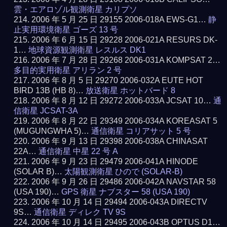
雲・エアロゾル観測衛星 カリプソ
2006 年 5 月 25 日 29155 2006-018A EWS-G1…
静
止実用環境衛星 ゴーズ 13 号
2006 年 6 月 15 日 29228 2006-021A RESURS DK-
1…
地球資源観測衛星 レスルス DK1
2006 年 7 月 28 日 29268 2006-031A KOMPSAT 2…
多目的実用衛星 アリラン 2 号
2006 年 8 月 5 日 29270 2006-032A EUTE HOT
BIRD 13B (HB 8)…
放送衛星 ホットバード 8
2006 年 8 月 12 日 29272 2006-033A JCSAT 10…
通
信衛星 JCSAT-3A
2006 年 8 月 22 日 29349 2006-034A KOREASAT 5
(MUGUNGWHA 5)…
通信衛星 コリアサット 5 号
2006 年 9 月 13 日 29398 2006-038A CHINASAT
22A…
通信衛星 中星 22 号 A
2006 年 9 月 23 日 29479 2006-041A HINODE
(SOLAR B)…
太陽観測衛星 ひので (SOLAR-B)
2006 年 9 月 26 日 29486 2006-042A NAVSTAR 58
(USA 190)…
GPS 衛星 ナブスター 58 (USA 190)
2006 年 10 月 14 日 29494 2006-043A DIRECTV
9S…
通信衛星 ディレク TV 9S
2006 年 10 月 14 日 29495 2006-043B OPTUS D1…