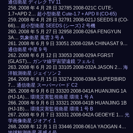
通信衛星 ディレク TV 11
2008 年 4 月 28 日 32785 2008-021C CUTE-
1.7+APD 2…
超小型衛星 Cute-1.7 + APD II (CO-65)
2008 年 4 月 28 日 32791 2008-021J SEEDS II (CO-
66)…
超小型衛星 SEEDS (シーズ) 2 号機
2008 年 5 月 27 日 32958 2008-026A FENGYUN
3A…
気象衛星 風雲 3 号 A
2008 年 6 月 9 日 33051 2008-028A CHINASAT 9…
通信衛星 中星 9 号
2008 年 6 月 12 日 33053 2008-029A FGRST
(GLAST)…
ガンマ線宇宙望遠鏡 フェルミ
2008 年 6 月 20 日 33105 2008-032A JASON 2…
海
洋観測衛星 ジェイソン 2
2008 年 8 月 15 日 33274 2008-038A SUPERBIRD
7…
通信衛星 スーパーバード C2
2008 年 9 月 6 日 33320 2008-041A HUANJING 1A
(HJ-1A)…
環境災害監視衛星 環境 1 号 A
2008 年 9 月 6 日 33321 2008-041B HUANJING 1B
(HJ-1B)…
環境災害監視衛星 環境 1 号 B
2008 年 9 月 7 日 33331 2008-042A GEOEYE 1…
光
学画像衛星 ジオアイ 1
2008 年 12 月 1 日 33446 2008-061A YAOGAN 4…
地球観測衛星 遥感 4 号