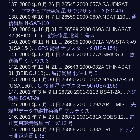
2000 年 9 月 26 日 26545 2000-057A SAUDISAT
1A…
アマチュア無線衛星 サウジサット 1A (SO-41)
2000 年 10 月 7 日 26559 2000-060A NSAT 110…
通
信衛星 N-SAT-110
2000 年 10 月 31 日 26599 2000-069A CHINASAT
32 (BEIDOU 1)…
航行衛星 北斗 1 号 A
2000 年 11 月 11 日 26605 2000-071A NAVSTAR 49
(USA 154)…
GPS 衛星 ナブスター 49 (USA 154)
2000 年 12 月 1 日 26626 2000-077A SIRIUS 3…
放
送衛星 シリウス 3
2000 年 12 月 21 日 26643 2000-082A CHINASAT
31 (BEIDOU 1B)…
航行衛星 北斗 1 号 B
2001 年 1 月 30 日 26690 2001-004A NAVSTAR 50
(USA 156)…
GPS 衛星 ナブスター 50 (USA 156)
2001 年 3 月 9 日 26720 2001-011B BSAT-2A…
放送
衛星 BSAT-2a
2001 年 7 月 13 日 26863 2001-029A ARTEMIS…
先
端型データ中継技術衛星 アルテミス
2001 年 7 月 23 日 26871 2001-031A GOES 12…
静
止実用環境衛星 ゴーズ 12 号
2001 年 8 月 29 日 26898 2001-038A LRE…
ドップ
ラ測距装置 LRE