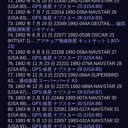
1992 年 4 月 10 日 21930 1992-019A NAVSTAR 25
(USA 80)…
GPS 衛星 ナブスター 25 (USA 80)
1992 年 7 月 7 日 22014 1992-039A NAVSTAR 26
(USA 83)…
GPS 衛星 ナブスター 26 (USA 83)
1992 年 7 月 24 日 22049 1992-044A GEOTAIL…
磁気
圏観測衛星 ジオテイル
1992 年 8 月 11 日 22077 1992-052B OSCAR 23
(KITSAT 1)…
アマチュア無線衛星 キットサット 1 (KO-
23)
1992 年 9 月 9 日 22108 1992-058A NAVSTAR 27
(USA 84)…
GPS 衛星 ナブスター 27 (USA 84)
1992 年 11 月 23 日 22231 1992-079A NAVSTAR 28
(USA 85)…
GPS 衛星 ナブスター 28 (USA 85)
1992 年 12 月 2 日 22253 1992-084A SUPERBIRD
A1…
通信衛星 スーパーバード A1
1992 年 12 月 19 日 22275 1992-089A NAVSTAR 29
(USA 87)…
GPS 衛星 ナブスター 29 (USA 87)
1993 年 2 月 3 日 22446 1993-007A NAVSTAR 30
(USA 88)…
GPS 衛星 ナブスター 30 (USA 88)
1993 年 3 月 30 日 22581 1993-017A NAVSTAR 31
(USA 90)…
GPS 衛星 ナブスター 31 (USA 90)
1993 年 5 月 13 日 22657 1993-032A NAVSTAR 32
(USA 91)…
GPS 衛星 ナブスター 32 (USA 91)