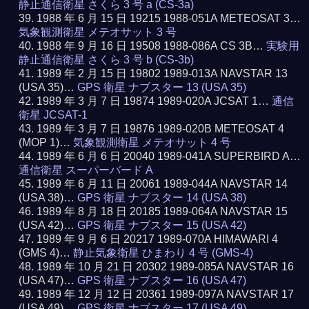
静止通信衛星 さくら 3 号 a (CS-3a)
1988 年 6 月 15 日 19215 1988-051A METEOSAT 3…
気象観測衛星 メテオサット 3 号
1988 年 9 月 16 日 19508 1988-086A CS 3B…
実験用
静止通信衛星 さくら 3 号 b (CS-3b)
1989 年 2 月 15 日 19802 1989-013A NAVSTAR 13
(USA 35)…
GPS 衛星 ナブスター 13 (USA 35)
1989 年 3 月 7 日 19874 1989-020A JCSAT 1…
通信
衛星 JCSAT-1
1989 年 3 月 7 日 19876 1989-020B METEOSAT 4
(MOP 1)…
気象観測衛星 メテオサット 4 号
1989 年 6 月 6 日 20040 1989-041A SUPERBIRD A…
通信衛星 スーパーバード A
1989 年 6 月 11 日 20061 1989-044A NAVSTAR 14
(USA 38)…
GPS 衛星 ナブスター 14 (USA 38)
1989 年 8 月 18 日 20185 1989-064A NAVSTAR 15
(USA 42)…
GPS 衛星 ナブスター 15 (USA 42)
1989 年 9 月 6 日 20217 1989-070A HIMAWARI 4
(GMS 4)…
静止気象衛星 ひまわり 4 号 (GMS-4)
1989 年 10 月 21 日 20302 1989-085A NAVSTAR 16
(USA 47)…
GPS 衛星 ナブスター 16 (USA 47)
1989 年 12 月 12 日 20361 1989-097A NAVSTAR 17
(USA 49)…
GPS 衛星 ナブスター 17 (USA 49)