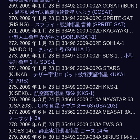
2009 年 1 月 23 日 33492 2009-002A GOSAT (IBUKI)
…
温室効果ガス観測技術衛星 いぶき (GOSAT)
2009 年 1 月 23 日 33494 2009-002C SPRITE-SAT
(RISING)…
スプライト観測衛星 雷神 (SPRITE-SAT)
2009 年 1 月 23 日 33495 2009-002D KAGAYAKI…
小型人工衛星 かがやき (SORUNSAT-1)
2009 年 1 月 23 日 33496 2009-002E SOHLA-1
(MAIDO-1)…
まいど 1 号 (SOHLA-1)
2009 年 1 月 23 日 33497 2009-002F SDS-1…
小型
実証衛星 1 型 SDS-1
2009 年 1 月 23 日 33498 2009-002G STARS
(KUKAI)…
テザー宇宙ロボット技術実証衛星 KUKAI
(STARS)
2009 年 1 月 23 日 33499 2009-002H KKS-1
(KISEKI)…
航空高専衛星 輝汐 (KKS-1)
2009 年 3 月 24 日 34661 2009-014A NAVSTAR 63
(USA 203)…
GPS 衛星 ナブスター 63 (USA 203)
2009 年 6 月 21 日 35362 2009-032A MEASAT 3A…
ミーサット 3a
2009 年 6 月 28 日 35491 2009-033A EWS-G3
(GOES 14)…
静止実用環境衛星 ゴーズ 14 号
2009 年 6 月 30 日 35493 2009-034A SIRIUS FM-5…