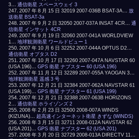
3…
通信衛星 スペースウェイ 3
2007 年 8 月 15 日 32019 2007-036B BSAT-3A…
放
送衛星 BSAT-3a
2007 年 9 月 2 日 32050 2007-037A INSAT 4CR…
通
信衛星 インサット 4CR
2007 年 9 月 19 日 32060 2007-041A WORLDVIEW
1…
地球観測衛星 ワールドビュー 1
2007 年 10 月 6 日 32252 2007-044A OPTUS D2…
通信衛星 オプタス D2
2007 年 10 月 17 日 32260 2007-047A NAVSTAR 60
(USA 196)…
GPS 衛星 ナブスター 60 (USA 196)
2007 年 11 月 12 日 32289 2007-055A YAOGAN 3…
地球観測衛星 遥感 3 号
2007 年 12 月 21 日 32384 2007-062A NAVSTAR 61
(USA 199)…
GPS 衛星 ナブスター 61 (USA 199)
2007 年 12 月 21 日 32388 2007-063B HORIZONS
2…
通信衛星 ホライゾンズ 2
2008 年 2 月 23 日 32500 2008-007A WINDS
(KIZUNA)…
超高速インターネット衛星 きずな (WINDS)
2008 年 3 月 15 日 32711 2008-012A NAVSTAR 62
(USA 201)…
GPS 衛星 ナブスター 62 (USA 201)
2008 年 3 月 20 日 32729 2008-013A DIRECTV 11…