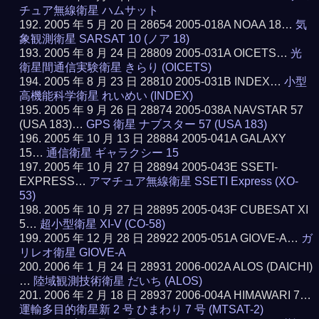
チュア無線衛星 ハムサット
2005 年 5 月 20 日 28654 2005-018A NOAA 18…
気
象観測衛星 SARSAT 10 (ノア 18)
2005 年 8 月 24 日 28809 2005-031A OICETS…
光
衛星間通信実験衛星 きらり (OICETS)
2005 年 8 月 23 日 28810 2005-031B INDEX…
小型
高機能科学衛星 れいめい (INDEX)
2005 年 9 月 26 日 28874 2005-038A NAVSTAR 57
(USA 183)…
GPS 衛星 ナブスター 57 (USA 183)
2005 年 10 月 13 日 28884 2005-041A GALAXY
15…
通信衛星 ギャラクシー 15
2005 年 10 月 27 日 28894 2005-043E SSETI-
EXPRESS…
アマチュア無線衛星 SSETI Express (XO-
53)
2005 年 10 月 27 日 28895 2005-043F CUBESAT XI
5…
超小型衛星 XI-V (CO-58)
2005 年 12 月 28 日 28922 2005-051A GIOVE-A…
ガ
リレオ衛星 GIOVE-A
2006 年 1 月 24 日 28931 2006-002A ALOS (DAICHI)
…
陸域観測技術衛星 だいち (ALOS)
2006 年 2 月 18 日 28937 2006-004A HIMAWARI 7…
運輸多目的衛星新 2 号 ひまわり 7 号 (MTSAT-2)