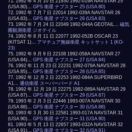
1992 年 4 月 10 日 21930 1992-019A NAVSTAR 25
(USA 80)…
GPS 衛星 ナブスター 25 (USA 80)
1992 年 7 月 7 日 22014 1992-039A NAVSTAR 26
(USA 83)…
GPS 衛星 ナブスター 26 (USA 83)
1992 年 7 月 24 日 22049 1992-044A GEOTAIL…
磁気
圏観測衛星 ジオテイル
1992 年 8 月 11 日 22077 1992-052B OSCAR 23
(KITSAT 1)…
アマチュア無線衛星 キットサット 1 (KO-
23)
1992 年 9 月 9 日 22108 1992-058A NAVSTAR 27
(USA 84)…
GPS 衛星 ナブスター 27 (USA 84)
1992 年 11 月 23 日 22231 1992-079A NAVSTAR 28
(USA 85)…
GPS 衛星 ナブスター 28 (USA 85)
1992 年 12 月 2 日 22253 1992-084A SUPERBIRD
A1…
通信衛星 スーパーバード A1
1992 年 12 月 19 日 22275 1992-089A NAVSTAR 29
(USA 87)…
GPS 衛星 ナブスター 29 (USA 87)
1993 年 2 月 3 日 22446 1993-007A NAVSTAR 30
(USA 88)…
GPS 衛星 ナブスター 30 (USA 88)
1993 年 3 月 30 日 22581 1993-017A NAVSTAR 31
(USA 90)…
GPS 衛星 ナブスター 31 (USA 90)
1993 年 5 月 13 日 22657 1993-032A NAVSTAR 32
(USA 91)…
GPS 衛星 ナブスター 32 (USA 91)