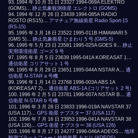
1994 年 10 月 31 日 23327 1994-069A ELEKTRO
(GOMS)…
静止気象観測衛星 エレクトロ (GOMS)
1994 年 12 月 26 日 23439 1994-085A RADIO
ROSTO (RS15)…
アマチュア無線衛星 Radio Sport-15
(RS-15)
1995 年 3 月 18 日 23522 1995-011B HIMAWARI 5
(GMS 5)…
静止気象衛星 ひまわり 5 号 (GMS-5)
1995 年 5 月 23 日 23581 1995-025A GOES 9…
静止
実用環境衛星 ゴーズ 9 号
1995 年 8 月 5 日 23639 1995-041A KOREASAT 1…
通信衛星 コリアサット 1 号
1995 年 8 月 29 日 23651 1995-044A NSTAR A…
通
信衛星 N-STAR a 号機
1996 年 1 月 14 日 23768 1996-003A ABS 1A
(KOREASAT 2)…
通信衛星 ABS-1A (コリアサット 2 号)
1996 年 2 月 5 日 23781 1996-007A NSTAR B…
通
信衛星 N-STAR b 号機
1996 年 3 月 28 日 23833 1996-019A NAVSTAR 37
(USA 117)…
GPS 衛星 ナブスター 37 (USA 117)
1996 年 7 月 16 日 23953 1996-041A NAVSTAR 38
(USA 126)…
GPS 衛星 ナブスター 38 (USA 126)
1996 年 8 月 17 日 24277 1996-046A ADEOS…
地球
観測プラットフォーム技術衛星 みどり (ADEOS)