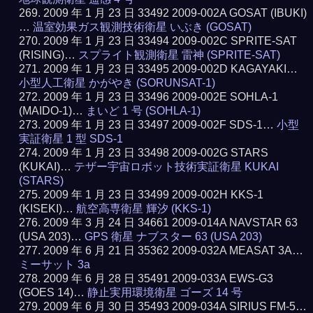
2009 年 1 月 23 日 33492 2009-002A GOSAT (IBUKI)
…
温室効果ガス観測技術衛星 いぶき (GOSAT)
2009 年 1 月 23 日 33494 2009-002C SPRITE-SAT
(RISING)…
スプライト観測衛星 雷神 (SPRITE-SAT)
2009 年 1 月 23 日 33495 2009-002D KAGAYAKI…
小型人工衛星 かがやき (SORUNSAT-1)
2009 年 1 月 23 日 33496 2009-002E SOHLA-1
(MAIDO-1)…
まいど 1 号 (SOHLA-1)
2009 年 1 月 23 日 33497 2009-002F SDS-1…
小型
実証衛星 1 型 SDS-1
2009 年 1 月 23 日 33498 2009-002G STARS
(KUKAI)…
テザー宇宙ロボット技術実証衛星 KUKAI
(STARS)
2009 年 1 月 23 日 33499 2009-002H KKS-1
(KISEKI)…
航空高専衛星 輝汐 (KKS-1)
2009 年 3 月 24 日 34661 2009-014A NAVSTAR 63
(USA 203)…
GPS 衛星 ナブスター 63 (USA 203)
2009 年 6 月 21 日 35362 2009-032A MEASAT 3A…
ミーサット 3a
2009 年 6 月 28 日 35491 2009-033A EWS-G3
(GOES 14)…
静止実用環境衛星 ゴーズ 14 号
2009 年 6 月 30 日 35493 2009-034A SIRIUS FM-5…