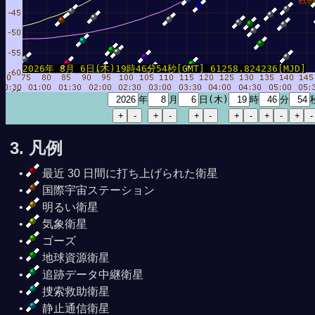
2026年 8月 6日(木)19時46分54秒[GMT] 61258.824236[MJD]
年
月
日(木)
時
分
3. 凡例
最近 30 日間に打ち上げられた衛星
国際宇宙ステーション
明るい衛星
気象衛星
ゴーズ
地球資源衛星
追跡データ中継衛星
捜索救助衛星
静止通信衛星