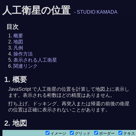
人工衛星の位置
-
STUDIO KAMADA
目次
概要
地図
凡例
操作方法
表示される人工衛星
関連リンク
1. 概要
JavaScript で人工衛星の位置を計算して地図上に表示し
ます。表示される桁数ほどの精度はありません。
打ち上げ、ドッキング、再突入または帰還の前後の衛星
の位置は正確に表示されないことがあります。
2. 地図
イメージ
グリッド
ボーダー
テキ