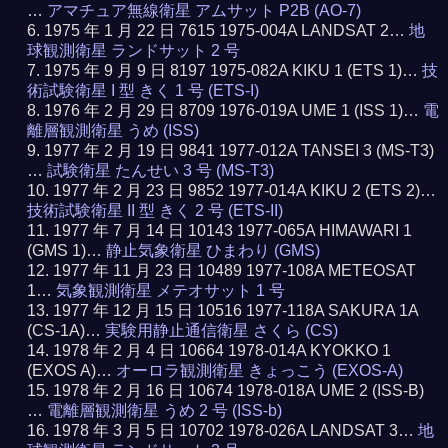
…
アマチュア無線衛星 アムサット P2B (AO-7)
1975 年 1 月 22 日 7615 1975-004A LANDSAT 2…
地
球観測衛星 ランドサット 2 号
1975 年 9 月 9 日 8197 1975-082A KIKU 1 (ETS 1)…
技
術試験衛星 I 型 きく 1 号 (ETS-I)
1976 年 2 月 29 日 8709 1976-019A UME 1 (ISS 1)…
電
離層観測衛星 うめ (ISS)
1977 年 2 月 19 日 9841 1977-012A TANSEI 3 (MS-T3)
…
試験衛星 たんせい 3 号 (MS-T3)
1977 年 2 月 23 日 9852 1977-014A KIKU 2 (ETS 2)…
技術試験衛星 II 型 きく 2 号 (ETS-II)
1977 年 7 月 14 日 10143 1977-065A HIMAWARI 1
(GMS 1)…
静止気象衛星 ひまわり (GMS)
1977 年 11 月 23 日 10489 1977-108A METEOSAT
1…
気象観測衛星 メテオサット 1 号
1977 年 12 月 15 日 10516 1977-118A SAKURA 1A
(CS-1A)…
実験用静止通信衛星 さくら (CS)
1978 年 2 月 4 日 10664 1978-014A KYOKKO 1
(EXOS A)…
オーロラ観測衛星 きょっこう (EXOS-A)
1978 年 2 月 16 日 10674 1978-018A UME 2 (ISS-B)
…
電離層観測衛星 うめ 2 号 (ISS-b)
1978 年 3 月 5 日 10702 1978-026A LANDSAT 3…
地