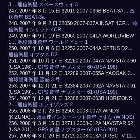
3…
通信衛星 スペースウェイ 3
2007 年 8 月 15 日 32019 2007-036B BSAT-3A…
放
送衛星 BSAT-3a
2007 年 9 月 2 日 32050 2007-037A INSAT 4CR…
通
信衛星 インサット 4CR
2007 年 9 月 19 日 32060 2007-041A WORLDVIEW
1…
地球観測衛星 ワールドビュー 1
2007 年 10 月 6 日 32252 2007-044A OPTUS D2…
通信衛星 オプタス D2
2007 年 10 月 17 日 32260 2007-047A NAVSTAR 60
(USA 196)…
GPS 衛星 ナブスター 60 (USA 196)
2007 年 11 月 12 日 32289 2007-055A YAOGAN 3…
地球観測衛星 遥感 3 号
2007 年 12 月 21 日 32384 2007-062A NAVSTAR 61
(USA 199)…
GPS 衛星 ナブスター 61 (USA 199)
2007 年 12 月 21 日 32388 2007-063B HORIZONS
2…
通信衛星 ホライゾンズ 2
2008 年 2 月 23 日 32500 2008-007A WINDS
(KIZUNA)…
超高速インターネット衛星 きずな (WINDS)
2008 年 3 月 15 日 32711 2008-012A NAVSTAR 62
(USA 201)…
GPS 衛星 ナブスター 62 (USA 201)
2008 年 3 月 20 日 32729 2008-013A DIRECTV 11…