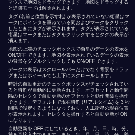
マウスで地図をドラッグできます。地図をドラッグする
と追跡モードは解除されます。
タグ (名前と位置を示す札) が表示されていない衛星はマ
ークにポインタを重ねている間およびマークをクリック
したときにタグが表示されます。タグが表示されている
衛星はマークまたはタグをクリックするとタグの表示が
消えます。
地図の上端のチェックボックスで衛星のデータの表示を
ON/OFF できます。地図や表示されているデータの表示
の背景をダブルクリックしても ON/OFF できます。
データの表示はスクロールバーだけでなく背景をドラッ
グまたはホイールでも上下にスクロールします。
時計の自動更新のチェックボックスがチェックされてい
ると時刻が自動的に更新されます。オフセットと動作間
隔のセレクタで自動更新のオフセットと動作間隔を操作
できます。デフォルトで現在時刻 (リアルタイム) を 3 秒
間隔で設定するようになっており、人工衛星の現在位置
が表示されます。セレクタを操作すると自動更新が ON
になります。
自動更新を OFF にしているとき、年、月、日、時、分、
秒を直接入力できます。また、年、月、日、時、分、秒