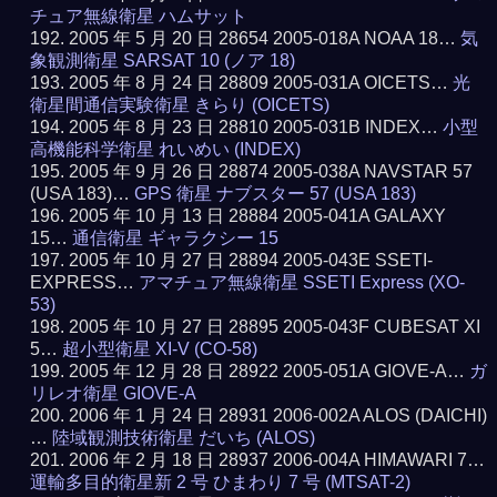
チュア無線衛星 ハムサット
2005 年 5 月 20 日 28654 2005-018A NOAA 18…
気
象観測衛星 SARSAT 10 (ノア 18)
2005 年 8 月 24 日 28809 2005-031A OICETS…
光
衛星間通信実験衛星 きらり (OICETS)
2005 年 8 月 23 日 28810 2005-031B INDEX…
小型
高機能科学衛星 れいめい (INDEX)
2005 年 9 月 26 日 28874 2005-038A NAVSTAR 57
(USA 183)…
GPS 衛星 ナブスター 57 (USA 183)
2005 年 10 月 13 日 28884 2005-041A GALAXY
15…
通信衛星 ギャラクシー 15
2005 年 10 月 27 日 28894 2005-043E SSETI-
EXPRESS…
アマチュア無線衛星 SSETI Express (XO-
53)
2005 年 10 月 27 日 28895 2005-043F CUBESAT XI
5…
超小型衛星 XI-V (CO-58)
2005 年 12 月 28 日 28922 2005-051A GIOVE-A…
ガ
リレオ衛星 GIOVE-A
2006 年 1 月 24 日 28931 2006-002A ALOS (DAICHI)
…
陸域観測技術衛星 だいち (ALOS)
2006 年 2 月 18 日 28937 2006-004A HIMAWARI 7…
運輸多目的衛星新 2 号 ひまわり 7 号 (MTSAT-2)