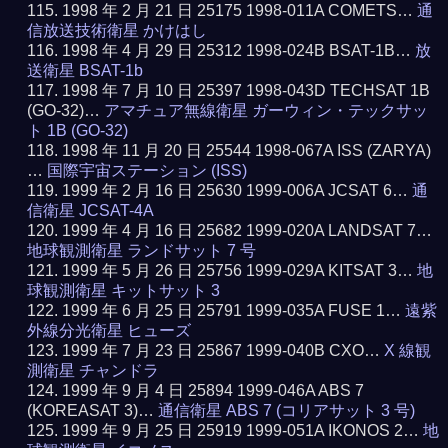
1998 年 2 月 21 日 25175 1998-011A COMETS…
通
信放送技術衛星 かけはし
1998 年 4 月 29 日 25312 1998-024B BSAT-1B…
放
送衛星 BSAT-1b
1998 年 7 月 10 日 25397 1998-043D TECHSAT 1B
(GO-32)…
アマチュア無線衛星 ガーウィン・テックサッ
ト 1B (GO-32)
1998 年 11 月 20 日 25544 1998-067A ISS (ZARYA)
…
国際宇宙ステーション (ISS)
1999 年 2 月 16 日 25630 1999-006A JCSAT 6…
通
信衛星 JCSAT-4A
1999 年 4 月 16 日 25682 1999-020A LANDSAT 7…
地球観測衛星 ランドサット 7 号
1999 年 5 月 26 日 25756 1999-029A KITSAT 3…
地
球観測衛星 キットサット 3
1999 年 6 月 25 日 25791 1999-035A FUSE 1…
遠紫
外線分光衛星 ヒューズ
1999 年 7 月 23 日 25867 1999-040B CXO…
X 線観
測衛星 チャンドラ
1999 年 9 月 4 日 25894 1999-046A ABS 7
(KOREASAT 3)…
通信衛星 ABS 7 (コリアサット 3 号)
1999 年 9 月 25 日 25919 1999-051A IKONOS 2…
地