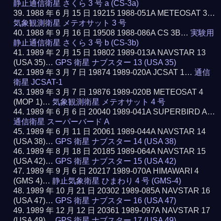
静止通信衛星 さくら 3 号 a (CS-3a)
1988 年 6 月 15 日 19215 1988-051A METEOSAT 3…
気象観測衛星 メテオサット 3 号
1988 年 9 月 16 日 19508 1988-086A CS 3B…
実験用
静止通信衛星 さくら 3 号 b (CS-3b)
1989 年 2 月 15 日 19802 1989-013A NAVSTAR 13
(USA 35)…
GPS 衛星 ナブスター 13 (USA 35)
1989 年 3 月 7 日 19874 1989-020A JCSAT 1…
通信
衛星 JCSAT-1
1989 年 3 月 7 日 19876 1989-020B METEOSAT 4
(MOP 1)…
気象観測衛星 メテオサット 4 号
1989 年 6 月 6 日 20040 1989-041A SUPERBIRD A…
通信衛星 スーパーバード A
1989 年 6 月 11 日 20061 1989-044A NAVSTAR 14
(USA 38)…
GPS 衛星 ナブスター 14 (USA 38)
1989 年 8 月 18 日 20185 1989-064A NAVSTAR 15
(USA 42)…
GPS 衛星 ナブスター 15 (USA 42)
1989 年 9 月 6 日 20217 1989-070A HIMAWARI 4
(GMS 4)…
静止気象衛星 ひまわり 4 号 (GMS-4)
1989 年 10 月 21 日 20302 1989-085A NAVSTAR 16
(USA 47)…
GPS 衛星 ナブスター 16 (USA 47)
1989 年 12 月 12 日 20361 1989-097A NAVSTAR 17
(USA 49)…
GPS 衛星 ナブスター 17 (USA 49)