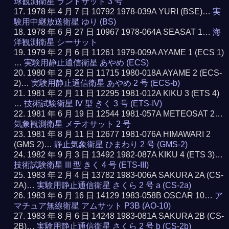
球観測衛星 ランドサット 3 号
1978 年 4 月 7 日 10792 1978-039A YURI (BSE)…
実
験用中継放送衛星 ゆり (BS)
1978 年 6 月 27 日 10967 1978-064A SEASAT 1…
海
洋観測衛星 シーサット
1979 年 2 月 6 日 11261 1979-009A AYAME 1 (ECS 1)
…
実験用静止通信衛星 あやめ (ECS)
1980 年 2 月 22 日 11715 1980-018A AYAME 2 (ECS-
2)…
実験用静止通信衛星 あやめ 2 号 (ECS-b)
1981 年 2 月 11 日 12295 1981-012A KIKU 3 (ETS 4)
…
技術試験衛星 IV 型 きく 3 号 (ETS-IV)
1981 年 6 月 19 日 12544 1981-057A METEOSAT 2…
気象観測衛星 メテオサット 2 号
1981 年 8 月 11 日 12677 1981-076A HIMAWARI 2
(GMS 2)…
静止気象衛星 ひまわり 2 号 (GMS-2)
1982 年 9 月 3 日 13492 1982-087A KIKU 4 (ETS 3)…
技術試験衛星 III 型 きく 4 号 (ETS-III)
1983 年 2 月 4 日 13782 1983-006A SAKURA 2A (CS-
2A)…
実験用静止通信衛星 さくら 2 号 a (CS-2a)
1983 年 6 月 16 日 14129 1983-058B OSCAR 10…
ア
マチュア無線衛星 アムサット P3B (AO-10)
1983 年 8 月 6 日 14248 1983-081A SAKURA 2B (CS-
2B)…
実験用静止通信衛星 さくら 2 号 b (CS-2b)