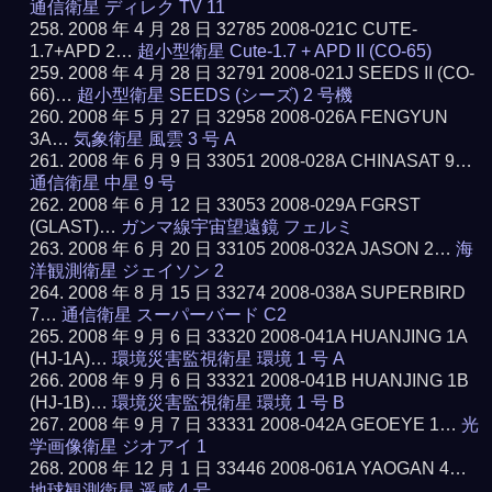
通信衛星 ディレク TV 11
2008 年 4 月 28 日 32785 2008-021C CUTE-
1.7+APD 2…
超小型衛星 Cute-1.7 + APD II (CO-65)
2008 年 4 月 28 日 32791 2008-021J SEEDS II (CO-
66)…
超小型衛星 SEEDS (シーズ) 2 号機
2008 年 5 月 27 日 32958 2008-026A FENGYUN
3A…
気象衛星 風雲 3 号 A
2008 年 6 月 9 日 33051 2008-028A CHINASAT 9…
通信衛星 中星 9 号
2008 年 6 月 12 日 33053 2008-029A FGRST
(GLAST)…
ガンマ線宇宙望遠鏡 フェルミ
2008 年 6 月 20 日 33105 2008-032A JASON 2…
海
洋観測衛星 ジェイソン 2
2008 年 8 月 15 日 33274 2008-038A SUPERBIRD
7…
通信衛星 スーパーバード C2
2008 年 9 月 6 日 33320 2008-041A HUANJING 1A
(HJ-1A)…
環境災害監視衛星 環境 1 号 A
2008 年 9 月 6 日 33321 2008-041B HUANJING 1B
(HJ-1B)…
環境災害監視衛星 環境 1 号 B
2008 年 9 月 7 日 33331 2008-042A GEOEYE 1…
光
学画像衛星 ジオアイ 1
2008 年 12 月 1 日 33446 2008-061A YAOGAN 4…
地球観測衛星 遥感 4 号