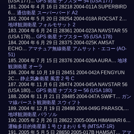
(USA 177)…
GPS 衛星 ナブスター 54 (USA 177)
2004 年 4 月 16 日 28218 2004-011A SUPERBIRD
6…
通信衛星 スーパーバード A2
2004 年 5 月 20 日 28254 2004-018A ROCSAT 2…
地球観測衛星 フォルモサット 2
2004 年 6 月 24 日 28361 2004-023A NAVSTAR 55
(USA 178)…
GPS 衛星 ナブスター 55 (USA 178)
2004 年 6 月 29 日 28375 2004-025K AMSAT
ECHO…
アマチュア無線衛星 アムサット・エコー (AO-
51)
2004 年 7 月 15 日 28376 2004-026A AURA…
地球
観測衛星 オーラ
2004 年 10 月 19 日 28451 2004-042A FENGYUN
2C…
静止気象衛星 風雲 2 号 C
2004 年 11 月 6 日 28474 2004-045A NAVSTAR 56
(USA 180)…
GPS 衛星 ナブスター 56 (USA 180)
2004 年 11 月 21 日 28485 2004-047A SWIFT…
ガン
マ線バースト観測衛星 スウィフト
2004 年 12 月 19 日 28498 2004-049G PARASOL…
地球観測衛星 パラソル
2005 年 2 月 26 日 28622 2005-006A HIMAWARI 6…
運輸多目的衛星新 1 号 ひまわり 6 号 (MTSAT-1R)
2005 年 5 月 5 日 28650 2005-017B HAMSAT…
アマ