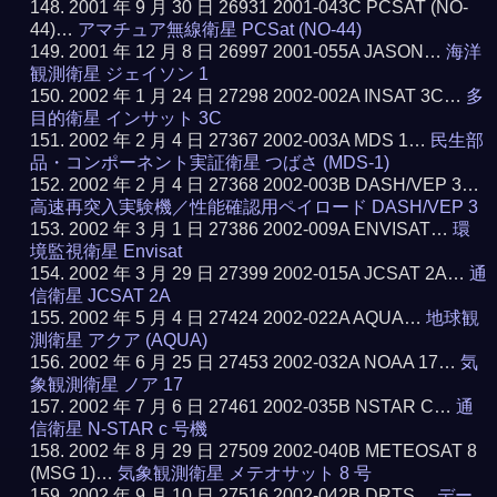
2001 年 9 月 30 日 26931 2001-043C PCSAT (NO-
44)…
アマチュア無線衛星 PCSat (NO-44)
2001 年 12 月 8 日 26997 2001-055A JASON…
海洋
観測衛星 ジェイソン 1
2002 年 1 月 24 日 27298 2002-002A INSAT 3C…
多
目的衛星 インサット 3C
2002 年 2 月 4 日 27367 2002-003A MDS 1…
民生部
品・コンポーネント実証衛星 つばさ (MDS-1)
2002 年 2 月 4 日 27368 2002-003B DASH/VEP 3…
高速再突入実験機／性能確認用ペイロード DASH/VEP 3
2002 年 3 月 1 日 27386 2002-009A ENVISAT…
環
境監視衛星 Envisat
2002 年 3 月 29 日 27399 2002-015A JCSAT 2A…
通
信衛星 JCSAT 2A
2002 年 5 月 4 日 27424 2002-022A AQUA…
地球観
測衛星 アクア (AQUA)
2002 年 6 月 25 日 27453 2002-032A NOAA 17…
気
象観測衛星 ノア 17
2002 年 7 月 6 日 27461 2002-035B NSTAR C…
通
信衛星 N-STAR c 号機
2002 年 8 月 29 日 27509 2002-040B METEOSAT 8
(MSG 1)…
気象観測衛星 メテオサット 8 号
2002 年 9 月 10 日 27516 2002-042B DRTS…
デー