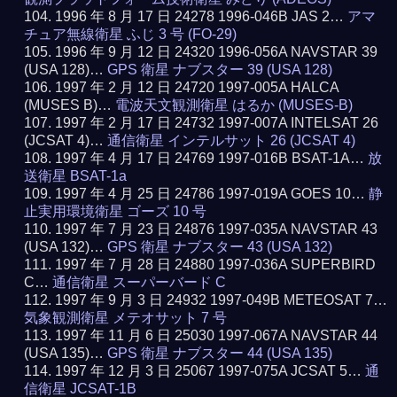
1996 年 8 月 17 日 24278 1996-046B JAS 2…
アマ
チュア無線衛星 ふじ 3 号 (FO-29)
1996 年 9 月 12 日 24320 1996-056A NAVSTAR 39
(USA 128)…
GPS 衛星 ナブスター 39 (USA 128)
1997 年 2 月 12 日 24720 1997-005A HALCA
(MUSES B)…
電波天文観測衛星 はるか (MUSES-B)
1997 年 2 月 17 日 24732 1997-007A INTELSAT 26
(JCSAT 4)…
通信衛星 インテルサット 26 (JCSAT 4)
1997 年 4 月 17 日 24769 1997-016B BSAT-1A…
放
送衛星 BSAT-1a
1997 年 4 月 25 日 24786 1997-019A GOES 10…
静
止実用環境衛星 ゴーズ 10 号
1997 年 7 月 23 日 24876 1997-035A NAVSTAR 43
(USA 132)…
GPS 衛星 ナブスター 43 (USA 132)
1997 年 7 月 28 日 24880 1997-036A SUPERBIRD
C…
通信衛星 スーパーバード C
1997 年 9 月 3 日 24932 1997-049B METEOSAT 7…
気象観測衛星 メテオサット 7 号
1997 年 11 月 6 日 25030 1997-067A NAVSTAR 44
(USA 135)…
GPS 衛星 ナブスター 44 (USA 135)
1997 年 12 月 3 日 25067 1997-075A JCSAT 5…
通
信衛星 JCSAT-1B