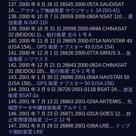
2000 年 9 月 26 日 26545 2000-057A SAUDISAT
1A…
アマチュア無線衛星 サウジサット 1A (SO-41)
2000 年 10 月 7 日 26559 2000-060A NSAT 110…
通
信衛星 N-SAT-110
2000 年 10 月 31 日 26599 2000-069A CHINASAT
32 (BEIDOU 1)…
航行衛星 北斗 1 号 A
2000 年 11 月 11 日 26605 2000-071A NAVSTAR 49
(USA 154)…
GPS 衛星 ナブスター 49 (USA 154)
2000 年 12 月 1 日 26626 2000-077A SIRIUS 3…
放
送衛星 シリウス 3
2000 年 12 月 21 日 26643 2000-082A CHINASAT
31 (BEIDOU 1B)…
航行衛星 北斗 1 号 B
2001 年 1 月 30 日 26690 2001-004A NAVSTAR 50
(USA 156)…
GPS 衛星 ナブスター 50 (USA 156)
2001 年 3 月 9 日 26720 2001-011B BSAT-2A…
放送
衛星 BSAT-2a
2001 年 7 月 13 日 26863 2001-029A ARTEMIS…
先
端型データ中継技術衛星 アルテミス
2001 年 7 月 23 日 26871 2001-031A GOES 12…
静
止実用環境衛星 ゴーズ 12 号
2001 年 8 月 29 日 26898 2001-038A LRE…
ドップ
ラ測距装置 LRE