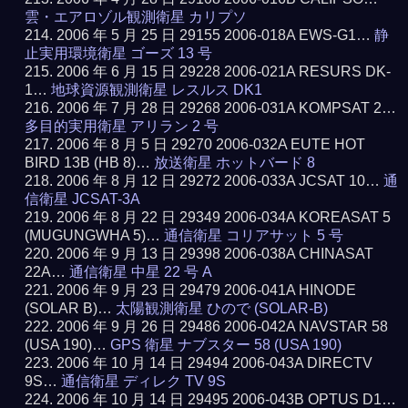
雲・エアロゾル観測衛星 カリプソ
2006 年 5 月 25 日 29155 2006-018A EWS-G1…
静
止実用環境衛星 ゴーズ 13 号
2006 年 6 月 15 日 29228 2006-021A RESURS DK-
1…
地球資源観測衛星 レスルス DK1
2006 年 7 月 28 日 29268 2006-031A KOMPSAT 2…
多目的実用衛星 アリラン 2 号
2006 年 8 月 5 日 29270 2006-032A EUTE HOT
BIRD 13B (HB 8)…
放送衛星 ホットバード 8
2006 年 8 月 12 日 29272 2006-033A JCSAT 10…
通
信衛星 JCSAT-3A
2006 年 8 月 22 日 29349 2006-034A KOREASAT 5
(MUGUNGWHA 5)…
通信衛星 コリアサット 5 号
2006 年 9 月 13 日 29398 2006-038A CHINASAT
22A…
通信衛星 中星 22 号 A
2006 年 9 月 23 日 29479 2006-041A HINODE
(SOLAR B)…
太陽観測衛星 ひので (SOLAR-B)
2006 年 9 月 26 日 29486 2006-042A NAVSTAR 58
(USA 190)…
GPS 衛星 ナブスター 58 (USA 190)
2006 年 10 月 14 日 29494 2006-043A DIRECTV
9S…
通信衛星 ディレク TV 9S
2006 年 10 月 14 日 29495 2006-043B OPTUS D1…