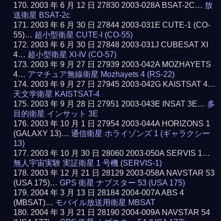
2003 年 6 月 12 日 27830 2003-028A BSAT-2C…
放
送衛星 BSAT-2c
2003 年 6 月 30 日 27844 2003-031E CUTE-1 (CO-
55)…
超小型衛星 CUTE-I (CO-55)
2003 年 6 月 30 日 27848 2003-031J CUBESAT XI
4…
超小型衛星 XI-IV (CO-57)
2003 年 9 月 27 日 27939 2003-042A MOZHAYETS
4…
アマチュア無線衛星 Mozhayets 4 (RS-22)
2003 年 9 月 27 日 27945 2003-042G KAISTSAT 4…
天文学衛星 KAISTSAT-4
2003 年 9 月 28 日 27951 2003-043E INSAT 3E…
多
目的衛星 インサット 3E
2003 年 10 月 1 日 27954 2003-044A HORIZONS 1
(GALAXY 13)…
通信衛星 ホライゾンズ 1 (ギャラクシー
13)
2003 年 10 月 30 日 28060 2003-050A SERVIS 1…
無人宇宙実験 実証衛星 1 号機 (SERVIS-1)
2003 年 12 月 21 日 28129 2003-058A NAVSTAR 53
(USA 175)…
GPS 衛星 ナブスター 53 (USA 175)
2004 年 3 月 13 日 28184 2004-007A ABS 4
(MBSAT)…
モバイル放送用衛星 MBSAT
2004 年 3 月 21 日 28190 2004-009A NAVSTAR 54