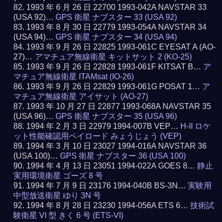
1993 年 6 月 26 日 22700 1993-042A NAVSTAR 33
(USA 92)…
GPS 衛星 ナブスター 33 (USA 92)
1993 年 8 月 30 日 22779 1993-054A NAVSTAR 34
(USA 94)…
GPS 衛星 ナブスター 34 (USA 94)
1993 年 9 月 26 日 22825 1993-061C EYESAT A (AO-
27)…
アマチュア無線衛星 キットサット 2 (KO-25)
1993 年 9 月 26 日 22828 1993-061F KITSAT B…
ア
マチュア無線衛星 ITAMsat (IO-26)
1993 年 9 月 26 日 22829 1993-061G POSAT 1…
ア
マチュア無線衛星 アイサット (AO-27)
1993 年 10 月 27 日 22877 1993-068A NAVSTAR 35
(USA 96)…
GPS 衛星 ナブスター 35 (USA 96)
1994 年 2 月 3 日 22979 1994-007B VEP…
H-II ロケ
ット性能確認用ペイロード みょうじょう (VEP)
1994 年 3 月 10 日 23027 1994-016A NAVSTAR 36
(USA 100)…
GPS 衛星 ナブスター 36 (USA 100)
1994 年 4 月 13 日 23051 1994-022A GOES 8…
静止
実用環境衛星 ゴーズ 8 号
1994 年 7 月 9 日 23176 1994-040B BS-3N…
実験用
中型放送衛星 ゆり 3N 号
1994 年 8 月 28 日 23230 1994-056A ETS 6…
技術試
験衛星 VI 型 きく 6 号 (ETS-VI)