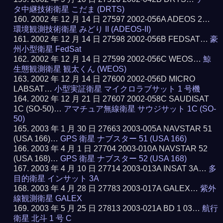
タ中継技術衛星 こだま (DRTS)
2002 年 12 月 14 日 27597 2002-056A ADEOS 2…
環境観測技術衛星 みどり II (ADEOS-II)
2002 年 12 月 14 日 27598 2002-056B FEDSAT…
豪
州小型衛星 FedSat
2002 年 12 月 14 日 27599 2002-056C WEOS…
鯨
生態観測衛星 観太くん (WEOS)
2002 年 12 月 14 日 27600 2002-056D MICRO
LABSAT…
小型実証衛星 マイクロラブサット 1 号機
2002 年 12 月 21 日 27607 2002-058C SAUDISAT
1C (SO-50)…
アマチュア無線衛星 サウジサット 1C (SO-
50)
2003 年 1 月 30 日 27663 2003-005A NAVSTAR 51
(USA 166)…
GPS 衛星 ナブスター 51 (USA 166)
2003 年 4 月 1 日 27704 2003-010A NAVSTAR 52
(USA 168)…
GPS 衛星 ナブスター 52 (USA 168)
2003 年 4 月 10 日 27714 2003-013A INSAT 3A…
多
目的衛星 インサット 3A
2003 年 4 月 28 日 27783 2003-017A GALEX…
紫外
線観測衛星 GALEX
2003 年 5 月 25 日 27813 2003-021A BD 1 03…
航行
衛星 北斗 1 号 C