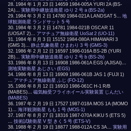
1984 年 1 月 23 日 14659 1984-005A YURI 2A (BS-
2A)…
実験用中継放送衛星 ゆり 2 号 a (BS-2a)
1984 年 3 月 2 日 14780 1984-021A LANDSAT 5…
地
球観測衛星 ランドサット 5 号
1984 年 3 月 2 日 14781 1984-021B OSCAR 11
(UOSAT 2)…
アマチュア無線衛星 UoSat 2 (UO-11)
1984 年 8 月 3 日 15152 1984-080A HIMAWARI 3
(GMS 3)…
静止気象衛星 ひまわり 3 号 (GMS-3)
1986 年 2 月 12 日 16597 1986-016A BS-2B (YURI
2B)…
実験用中継放送衛星 ゆり 2 号 b (BS-2b)
1986 年 8 月 13 日 16908 1986-061A EGS (AJISAI)…
測地実験衛星 あじさい (EGS)
1986 年 8 月 13 日 16909 1986-061B JAS 1 (FUJI 1)
…
アマチュア無線衛星 ふじ (FO-12)
1986 年 8 月 12 日 16910 1986-061C H-1 R/B
(MABES)…
磁気軸受フライホイール実験装置 じんだい
(MABES)
1987 年 2 月 19 日 17527 1987-018A MOS 1A (MOMO
1)…
海洋観測衛星 もも 1 号 (MOS-1)
1987 年 8 月 27 日 18316 1987-070A KIKU 5 (ETS 5)
…
技術試験衛星 V 型 きく 5 号 (ETS-V)
1988 年 2 月 19 日 18877 1988-012A CS 3A…
実験用