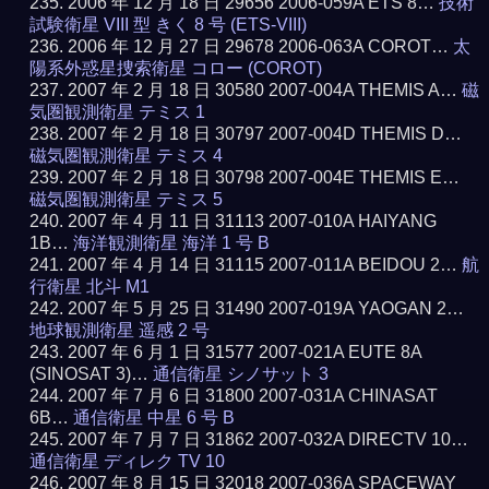
2006 年 12 月 18 日 29656 2006-059A ETS 8…
技術
試験衛星 VIII 型 きく 8 号 (ETS-VIII)
2006 年 12 月 27 日 29678 2006-063A COROT…
太
陽系外惑星捜索衛星 コロー (COROT)
2007 年 2 月 18 日 30580 2007-004A THEMIS A…
磁
気圏観測衛星 テミス 1
2007 年 2 月 18 日 30797 2007-004D THEMIS D…
磁気圏観測衛星 テミス 4
2007 年 2 月 18 日 30798 2007-004E THEMIS E…
磁気圏観測衛星 テミス 5
2007 年 4 月 11 日 31113 2007-010A HAIYANG
1B…
海洋観測衛星 海洋 1 号 B
2007 年 4 月 14 日 31115 2007-011A BEIDOU 2…
航
行衛星 北斗 M1
2007 年 5 月 25 日 31490 2007-019A YAOGAN 2…
地球観測衛星 遥感 2 号
2007 年 6 月 1 日 31577 2007-021A EUTE 8A
(SINOSAT 3)…
通信衛星 シノサット 3
2007 年 7 月 6 日 31800 2007-031A CHINASAT
6B…
通信衛星 中星 6 号 B
2007 年 7 月 7 日 31862 2007-032A DIRECTV 10…
通信衛星 ディレク TV 10
2007 年 8 月 15 日 32018 2007-036A SPACEWAY