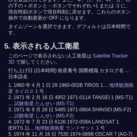
の下の＋ボタンと－ボタンでそれぞれ +1 または -1 に、
現在時刻ボタンで現在時刻に戻せます。これらのボタン
操作で自動更新が OFF になります。
タイムゾーンを選択できます。デフォルトは日本時間で
す。
5. 表示される人工衛星
このページで表示されない人工衛星は
Satellite Tracker
3D
で探してください。
打ち上げ日 (日本時間) 衛星番号 国際標識 カタログ名 …
日本語名
1960 年 4 月 1 日 29 1960-002B TIROS 1…
地球観測衛
星 タイロス 1 号
1971 年 2 月 16 日 4952 1971-011A TANSEI 1 (MS-T1)
…
試験衛星 たんせい (MS-T1)
1971 年 9 月 28 日 5485 1971-080A SHINSEI (MS-F2)
…
試験衛星 しんせい (MS-F2)
1972 年 7 月 23 日 6126 1972-058A LANDSAT 1
(ERTS 1)…
地球観測衛星 ランドサット 1 号
1974 年 11 月 16 日 7530 1974-089B OSCAR 7 (AO-7)