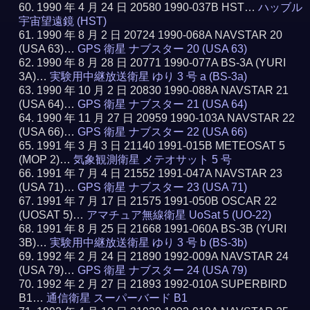
1990 年 4 月 24 日 20580 1990-037B HST…
ハッブル
宇宙望遠鏡 (HST)
1990 年 8 月 2 日 20724 1990-068A NAVSTAR 20
(USA 63)…
GPS 衛星 ナブスター 20 (USA 63)
1990 年 8 月 28 日 20771 1990-077A BS-3A (YURI
3A)…
実験用中継放送衛星 ゆり 3 号 a (BS-3a)
1990 年 10 月 2 日 20830 1990-088A NAVSTAR 21
(USA 64)…
GPS 衛星 ナブスター 21 (USA 64)
1990 年 11 月 27 日 20959 1990-103A NAVSTAR 22
(USA 66)…
GPS 衛星 ナブスター 22 (USA 66)
1991 年 3 月 3 日 21140 1991-015B METEOSAT 5
(MOP 2)…
気象観測衛星 メテオサット 5 号
1991 年 7 月 4 日 21552 1991-047A NAVSTAR 23
(USA 71)…
GPS 衛星 ナブスター 23 (USA 71)
1991 年 7 月 17 日 21575 1991-050B OSCAR 22
(UOSAT 5)…
アマチュア無線衛星 UoSat 5 (UO-22)
1991 年 8 月 25 日 21668 1991-060A BS-3B (YURI
3B)…
実験用中継放送衛星 ゆり 3 号 b (BS-3b)
1992 年 2 月 24 日 21890 1992-009A NAVSTAR 24
(USA 79)…
GPS 衛星 ナブスター 24 (USA 79)
1992 年 2 月 27 日 21893 1992-010A SUPERBIRD
B1…
通信衛星 スーパーバード B1