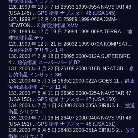
球観測衛星 イコノス
1999 年 10 月 7 日 25933 1999-055A NAVSTAR 46
(USA 145)…
GPS 衛星 ナブスター 46 (USA 145)
1999 年 12 月 10 日 25989 1999-066A XMM-
NEWTON…
X 線観測衛星 XMM
1999 年 12 月 19 日 25994 1999-068A TERRA…
地
球観測衛星 テラ
1999 年 12 月 21 日 26032 1999-070A KOMPSAT…
多目的衛星 アリラン 1 号
2000 年 2 月 18 日 26095 2000-012A SUPERBIRD
4…
通信衛星 スーパーバード B2
2000 年 3 月 22 日 26108 2000-016B INSAT 3B…
多
目的衛星 インサット 3B
2000 年 5 月 3 日 26352 2000-022A GOES 11…
静止
実用環境衛星 ゴーズ 11 号
2000 年 5 月 11 日 26360 2000-025A NAVSTAR 47
(USA 150)…
GPS 衛星 ナブスター 47 (USA 150)
2000 年 7 月 1 日 26390 2000-035A SIRIUS 1…
放送
衛星 シリウス 1
2000 年 7 月 16 日 26407 2000-040A NAVSTAR 48
(USA 151)…
GPS 衛星 ナブスター 48 (USA 151)
2000 年 9 月 5 日 26483 2000-051A SIRIUS 2…
放送
衛星 シリウス 2