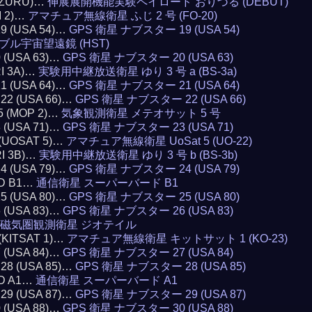
RIZURU)…
伸展展開機能実験ペイロード おりづる (DEBUT)
I 2)…
アマチュア無線衛星 ふじ 2 号 (FO-20)
19 (USA 54)…
GPS 衛星 ナブスター 19 (USA 54)
ブル宇宙望遠鏡 (HST)
0 (USA 63)…
GPS 衛星 ナブスター 20 (USA 63)
RI 3A)…
実験用中継放送衛星 ゆり 3 号 a (BS-3a)
21 (USA 64)…
GPS 衛星 ナブスター 21 (USA 64)
 22 (USA 66)…
GPS 衛星 ナブスター 22 (USA 66)
5 (MOP 2)…
気象観測衛星 メテオサット 5 号
3 (USA 71)…
GPS 衛星 ナブスター 23 (USA 71)
 (UOSAT 5)…
アマチュア無線衛星 UoSat 5 (UO-22)
RI 3B)…
実験用中継放送衛星 ゆり 3 号 b (BS-3b)
24 (USA 79)…
GPS 衛星 ナブスター 24 (USA 79)
RD B1…
通信衛星 スーパーバード B1
25 (USA 80)…
GPS 衛星 ナブスター 25 (USA 80)
6 (USA 83)…
GPS 衛星 ナブスター 26 (USA 83)
磁気圏観測衛星 ジオテイル
 (KITSAT 1)…
アマチュア無線衛星 キットサット 1 (KO-23)
7 (USA 84)…
GPS 衛星 ナブスター 27 (USA 84)
 28 (USA 85)…
GPS 衛星 ナブスター 28 (USA 85)
RD A1…
通信衛星 スーパーバード A1
 29 (USA 87)…
GPS 衛星 ナブスター 29 (USA 87)
0 (USA 88)…
GPS 衛星 ナブスター 30 (USA 88)