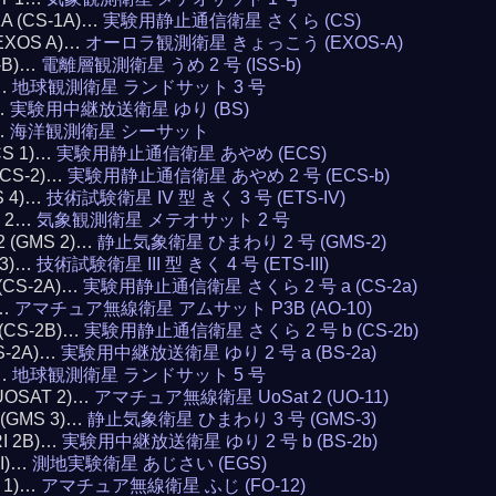
1A (CS-1A)…
実験用静止通信衛星 さくら (CS)
(EXOS A)…
オーロラ観測衛星 きょっこう (EXOS-A)
S-B)…
電離層観測衛星 うめ 2 号 (ISS-b)
3…
地球観測衛星 ランドサット 3 号
)…
実験用中継放送衛星 ゆり (BS)
…
海洋観測衛星 シーサット
CS 1)…
実験用静止通信衛星 あやめ (ECS)
(ECS-2)…
実験用静止通信衛星 あやめ 2 号 (ECS-b)
S 4)…
技術試験衛星 IV 型 きく 3 号 (ETS-IV)
T 2…
気象観測衛星 メテオサット 2 号
 2 (GMS 2)…
静止気象衛星 ひまわり 2 号 (GMS-2)
 3)…
技術試験衛星 III 型 きく 4 号 (ETS-III)
 (CS-2A)…
実験用静止通信衛星 さくら 2 号 a (CS-2a)
0…
アマチュア無線衛星 アムサット P3B (AO-10)
 (CS-2B)…
実験用静止通信衛星 さくら 2 号 b (CS-2b)
BS-2A)…
実験用中継放送衛星 ゆり 2 号 a (BS-2a)
5…
地球観測衛星 ランドサット 5 号
(UOSAT 2)…
アマチュア無線衛星 UoSat 2 (UO-11)
3 (GMS 3)…
静止気象衛星 ひまわり 3 号 (GMS-3)
RI 2B)…
実験用中継放送衛星 ゆり 2 号 b (BS-2b)
AI)…
測地実験衛星 あじさい (EGS)
I 1)…
アマチュア無線衛星 ふじ (FO-12)