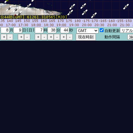
44秒[GMT] 61261.318565[MJD]
年
月
日(日)
時
分
秒
自動更新
動作間隔