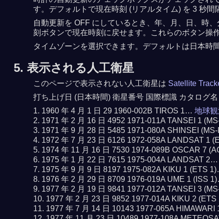
す。デフォルトで現在時刻 (リアルタイム) を 3
自動更新を OFF にしているとき、年、月、日、時、
刻ボタンで現在時刻に戻せます。これらのボタン操作で
タイムゾーンを選択できます。デフォルトは日本時
5. 表示される人工衛星
このページで表示されない人工衛星は
Satellite Trac
打ち上げ日 (日本時間) 衛星番号 国際標識 カタログ名
1960 年 4 月 1 日 29 1960-002B TIROS 1…
地球観
1971 年 2 月 16 日 4952 1971-011A TANSEI 1 (M
1971 年 9 月 28 日 5485 1971-080A SHINSEI (MS
1972 年 7 月 23 日 6126 1972-058A LANDSAT 1 
1974 年 11 月 16 日 7530 1974-089B OSCAR 7 (
1975 年 1 月 22 日 7615 1975-004A LANDSAT 2
1975 年 9 月 9 日 8197 1975-082A KIKU 1 (ETS 1
1976 年 2 月 29 日 8709 1976-019A UME 1 (ISS 1
1977 年 2 月 19 日 9841 1977-012A TANSEI 3 (M
1977 年 2 月 23 日 9852 1977-014A KIKU 2 (ETS
1977 年 7 月 14 日 10143 1977-065A HIMAWARI
1977 年 11 月 23 日 10489 1977-108A METEOS