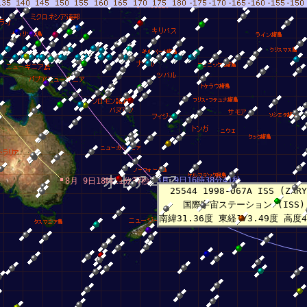
8月 9日16時38分41秒
8月 9日18時11分37秒
25544 1998-067A ISS (ZARY
国際宇宙ステーション (ISS)
南緯31.36度 東経173.49度 高度4