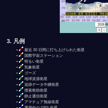
2026年 8月 9日(日) 7時38分
3. 凡例
最近 30 日間に打ち上げられた衛星
国際宇宙ステーション
明るい衛星
気象衛星
ゴーズ
地球資源衛星
追跡データ中継衛星
捜索救助衛星
静止通信衛星
アマチュア無線衛星
運用中の GPS 衛星