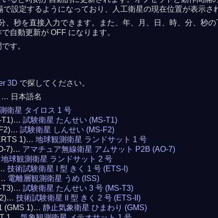
 秒間隔で設定するようになっており、人工衛星の現在位置が表示さ
分、秒を直接入力できます。また、年、月、日、時、分、秒の下の
自動更新が OFF になります。
間です。
ker 3D
で探してください。
 … 日本語名
測衛星 タイロス 1 号
S-T1)…
試験衛星 たんせい (MS-T1)
-F2)…
試験衛星 しんせい (MS-F2)
(ERTS 1)…
地球観測衛星 ランドサット 1 号
AO-7)…
アマチュア無線衛星 アムサット P2B (AO-7)
…
地球観測衛星 ランドサット 2 号
)…
技術試験衛星 I 型 きく 1 号 (ETS-I)
)…
電離層観測衛星 うめ (ISS)
S-T3)…
試験衛星 たんせい 3 号 (MS-T3)
 2)…
技術試験衛星 II 型 きく 2 号 (ETS-II)
 1 (GMS 1)…
静止気象衛星 ひまわり (GMS)
AT 1…
気象観測衛星 メテオサット 1 号