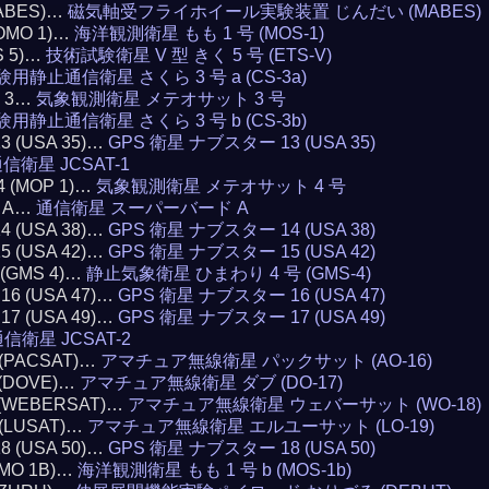
(MABES)…
磁気軸受フライホイール実験装置 じんだい (MABES)
MOMO 1)…
海洋観測衛星 もも 1 号 (MOS-1)
S 5)…
技術試験衛星 V 型 きく 5 号 (ETS-V)
験用静止通信衛星 さくら 3 号 a (CS-3a)
T 3…
気象観測衛星 メテオサット 3 号
験用静止通信衛星 さくら 3 号 b (CS-3b)
13 (USA 35)…
GPS 衛星 ナブスター 13 (USA 35)
信衛星 JCSAT-1
4 (MOP 1)…
気象観測衛星 メテオサット 4 号
D A…
通信衛星 スーパーバード A
14 (USA 38)…
GPS 衛星 ナブスター 14 (USA 38)
15 (USA 42)…
GPS 衛星 ナブスター 15 (USA 42)
4 (GMS 4)…
静止気象衛星 ひまわり 4 号 (GMS-4)
 16 (USA 47)…
GPS 衛星 ナブスター 16 (USA 47)
 17 (USA 49)…
GPS 衛星 ナブスター 17 (USA 49)
信衛星 JCSAT-2
6 (PACSAT)…
アマチュア無線衛星 パックサット (AO-16)
7 (DOVE)…
アマチュア無線衛星 ダブ (DO-17)
8 (WEBERSAT)…
アマチュア無線衛星 ウェバーサット (WO-18)
9 (LUSAT)…
アマチュア無線衛星 エルユーサット (LO-19)
18 (USA 50)…
GPS 衛星 ナブスター 18 (USA 50)
OMO 1B)…
海洋観測衛星 もも 1 号 b (MOS-1b)