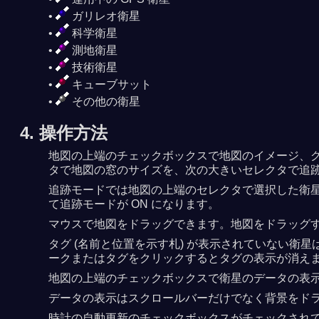
ガリレオ衛星
科学衛星
測地衛星
技術衛星
キューブサット
その他の衛星
4. 操作方法
地図の上端のチェックボックスで地図のイメージ、グ
タで地図の窓のサイズを、次の大きいセレクタで追
追跡モードでは地図の上端のセレクタで選択した衛
て追跡モードが ON になります。
マウスで地図をドラッグできます。地図をドラッグ
タグ (名前と位置を示す札) が表示されていない
ークまたはタグをクリックするとタグの表示が消え
地図の上端のチェックボックスで衛星のデータの表示を 
データの表示はスクロールバーだけでなく背景をド
時計の自動更新のチェックボックスがチェックされ