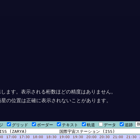
上に表示します。表示される桁数ほどの精度はありません。
衛星の位置は正確に表示されないことがあります。
27秒
ージ
グリッド
ボーダー
テキスト
軌道
データ
追跡