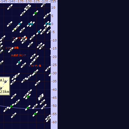
A)
8月 9
23km