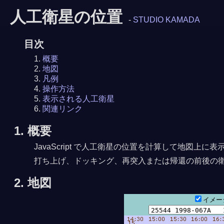
人工衛星の位置
-
STUDIO KAMADA
目次
概要
地図
凡例
操作方法
表示される人工衛星
関連リンク
1. 概要
JavaScript で人工衛星の位置を計算して地図
打ち上げ、ドッキング、再突入または帰還の前後の
8月 9日16時15分
8月 9日17時48分23秒
2. 地図
イメ