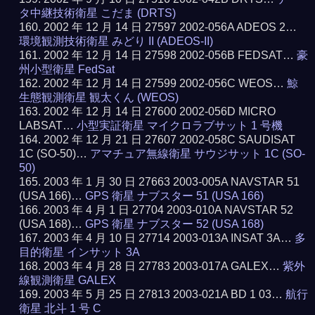
タ中継技術衛星 こだま (DRTS)
2002 年 12 月 14 日 27597 2002-056A ADEOS 2…
環境観測技術衛星 みどり II (ADEOS-II)
2002 年 12 月 14 日 27598 2002-056B FEDSAT…
豪
州小型衛星 FedSat
2002 年 12 月 14 日 27599 2002-056C WEOS…
鯨
生態観測衛星 観太くん (WEOS)
2002 年 12 月 14 日 27600 2002-056D MICRO
LABSAT…
小型実証衛星 マイクロラブサット 1 号機
2002 年 12 月 21 日 27607 2002-058C SAUDISAT
1C (SO-50)…
アマチュア無線衛星 サウジサット 1C (SO-
50)
2003 年 1 月 30 日 27663 2003-005A NAVSTAR 51
(USA 166)…
GPS 衛星 ナブスター 51 (USA 166)
2003 年 4 月 1 日 27704 2003-010A NAVSTAR 52
(USA 168)…
GPS 衛星 ナブスター 52 (USA 168)
2003 年 4 月 10 日 27714 2003-013A INSAT 3A…
多
目的衛星 インサット 3A
2003 年 4 月 28 日 27783 2003-017A GALEX…
紫外
線観測衛星 GALEX
2003 年 5 月 25 日 27813 2003-021A BD 1 03…
航行
衛星 北斗 1 号 C