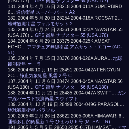
(USA 177)…
GPS 衛星 ナブスター 54 (USA 177)
2004 年 4 月 16 日 28218 2004-011A SUPERBIRD
6…
通信衛星 スーパーバード A2
2004 年 5 月 20 日 28254 2004-018A ROCSAT 2…
地球観測衛星 フォルモサット 2
2004 年 6 月 24 日 28361 2004-023A NAVSTAR 55
(USA 178)…
GPS 衛星 ナブスター 55 (USA 178)
2004 年 6 月 29 日 28375 2004-025K AMSAT
ECHO…
アマチュア無線衛星 アムサット・エコー (AO-
51)
2004 年 7 月 15 日 28376 2004-026A AURA…
地球
観測衛星 オーラ
2004 年 10 月 19 日 28451 2004-042A FENGYUN
2C…
静止気象衛星 風雲 2 号 C
2004 年 11 月 6 日 28474 2004-045A NAVSTAR 56
(USA 180)…
GPS 衛星 ナブスター 56 (USA 180)
2004 年 11 月 21 日 28485 2004-047A SWIFT…
ガン
マ線バースト観測衛星 スウィフト
2004 年 12 月 19 日 28498 2004-049G PARASOL…
地球観測衛星 パラソル
2005 年 2 月 26 日 28622 2005-006A HIMAWARI 6…
運輸多目的衛星新 1 号 ひまわり 6 号 (MTSAT-1R)
2005 年 5 月 5 日 28650 2005-017B HAMSAT…
アマ