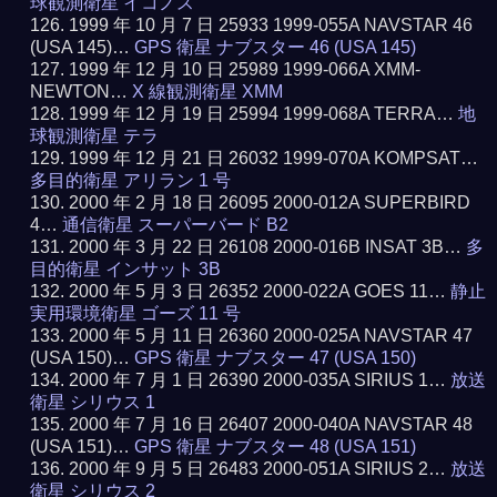
球観測衛星 イコノス
1999 年 10 月 7 日 25933 1999-055A NAVSTAR 46
(USA 145)…
GPS 衛星 ナブスター 46 (USA 145)
1999 年 12 月 10 日 25989 1999-066A XMM-
NEWTON…
X 線観測衛星 XMM
1999 年 12 月 19 日 25994 1999-068A TERRA…
地
球観測衛星 テラ
1999 年 12 月 21 日 26032 1999-070A KOMPSAT…
多目的衛星 アリラン 1 号
2000 年 2 月 18 日 26095 2000-012A SUPERBIRD
4…
通信衛星 スーパーバード B2
2000 年 3 月 22 日 26108 2000-016B INSAT 3B…
多
目的衛星 インサット 3B
2000 年 5 月 3 日 26352 2000-022A GOES 11…
静止
実用環境衛星 ゴーズ 11 号
2000 年 5 月 11 日 26360 2000-025A NAVSTAR 47
(USA 150)…
GPS 衛星 ナブスター 47 (USA 150)
2000 年 7 月 1 日 26390 2000-035A SIRIUS 1…
放送
衛星 シリウス 1
2000 年 7 月 16 日 26407 2000-040A NAVSTAR 48
(USA 151)…
GPS 衛星 ナブスター 48 (USA 151)
2000 年 9 月 5 日 26483 2000-051A SIRIUS 2…
放送
衛星 シリウス 2