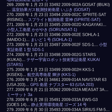
2009 年 1 月 23 日 33492 2009-002A GOSAT (IBUKI)
…
温室効果ガス観測技術衛星 いぶき (GOSAT)
2009 年 1 月 23 日 33494 2009-002C SPRITE-SAT
(RISING)…
スプライト観測衛星 雷神 (SPRITE-SAT)
2009 年 1 月 23 日 33495 2009-002D KAGAYAKI…
小型人工衛星 かがやき (SORUNSAT-1)
2009 年 1 月 23 日 33496 2009-002E SOHLA-1
(MAIDO-1)…
まいど 1 号 (SOHLA-1)
2009 年 1 月 23 日 33497 2009-002F SDS-1…
小型
実証衛星 1 型 SDS-1
2009 年 1 月 23 日 33498 2009-002G STARS
(KUKAI)…
テザー宇宙ロボット技術実証衛星 KUKAI
(STARS)
2009 年 1 月 23 日 33499 2009-002H KKS-1
(KISEKI)…
航空高専衛星 輝汐 (KKS-1)
2009 年 3 月 24 日 34661 2009-014A NAVSTAR 63
(USA 203)…
GPS 衛星 ナブスター 63 (USA 203)
2009 年 6 月 21 日 35362 2009-032A MEASAT 3A…
ミーサット 3a
2009 年 6 月 28 日 35491 2009-033A EWS-G3
(GOES 14)…
静止実用環境衛星 ゴーズ 14 号
2009 年 6 月 30 日 35493 2009-034A SIRIUS FM-5…