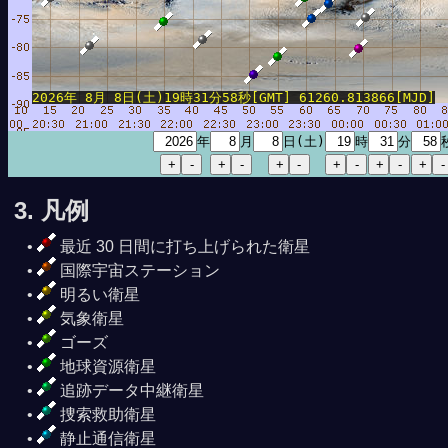
2026年 8月 8日(土)19時31分58秒[GMT] 61260.813866[MJD]
年
月
日(土)
時
分
3. 凡例
最近 30 日間に打ち上げられた衛星
国際宇宙ステーション
明るい衛星
気象衛星
ゴーズ
地球資源衛星
追跡データ中継衛星
捜索救助衛星
静止通信衛星