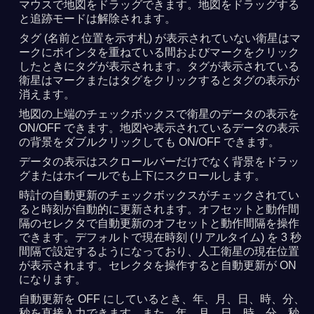
マウスで地図をドラッグできます。地図をドラッグする
と追跡モードは解除されます。
タグ (名前と位置を示す札) が表示されていない衛星はマ
ークにポインタを重ねている間およびマークをクリック
したときにタグが表示されます。タグが表示されている
衛星はマークまたはタグをクリックするとタグの表示が
消えます。
地図の上端のチェックボックスで衛星のデータの表示を
ON/OFF できます。地図や表示されているデータの表示
の背景をダブルクリックしても ON/OFF できます。
データの表示はスクロールバーだけでなく背景をドラッ
グまたはホイールでも上下にスクロールします。
時計の自動更新のチェックボックスがチェックされてい
ると時刻が自動的に更新されます。オフセットと動作間
隔のセレクタで自動更新のオフセットと動作間隔を操作
できます。デフォルトで現在時刻 (リアルタイム) を 3 秒
間隔で設定するようになっており、人工衛星の現在位置
が表示されます。セレクタを操作すると自動更新が ON
になります。
自動更新を OFF にしているとき、年、月、日、時、分、
秒を直接入力できます。また、年、月、日、時、分、秒