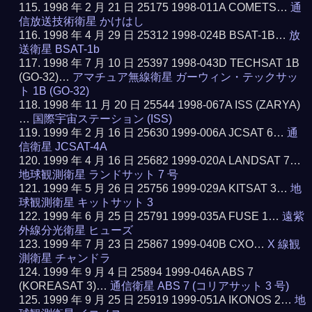
1998 年 2 月 21 日 25175 1998-011A COMETS…
通
信放送技術衛星 かけはし
1998 年 4 月 29 日 25312 1998-024B BSAT-1B…
放
送衛星 BSAT-1b
1998 年 7 月 10 日 25397 1998-043D TECHSAT 1B
(GO-32)…
アマチュア無線衛星 ガーウィン・テックサッ
ト 1B (GO-32)
1998 年 11 月 20 日 25544 1998-067A ISS (ZARYA)
…
国際宇宙ステーション (ISS)
1999 年 2 月 16 日 25630 1999-006A JCSAT 6…
通
信衛星 JCSAT-4A
1999 年 4 月 16 日 25682 1999-020A LANDSAT 7…
地球観測衛星 ランドサット 7 号
1999 年 5 月 26 日 25756 1999-029A KITSAT 3…
地
球観測衛星 キットサット 3
1999 年 6 月 25 日 25791 1999-035A FUSE 1…
遠紫
外線分光衛星 ヒューズ
1999 年 7 月 23 日 25867 1999-040B CXO…
X 線観
測衛星 チャンドラ
1999 年 9 月 4 日 25894 1999-046A ABS 7
(KOREASAT 3)…
通信衛星 ABS 7 (コリアサット 3 号)
1999 年 9 月 25 日 25919 1999-051A IKONOS 2…
地