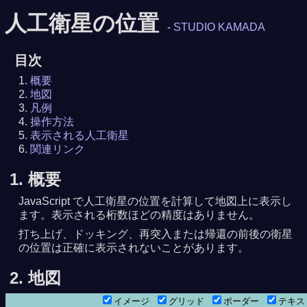
人工衛星の位置
-
STUDIO KAMADA
目次
概要
地図
凡例
操作方法
表示される人工衛星
関連リンク
1. 概要
JavaScript で人工衛星の位置を計算して地図上に表示し
ます。表示される桁数ほどの精度はありません。
打ち上げ、ドッキング、再突入または帰還の前後の衛星
の位置は正確に表示されないことがあります。
2. 地図
イメージ
グリッド
ボーダー
テキ