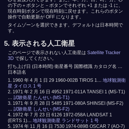
の下の＋ボタンと－ボタンでそれぞれ +1 または -1 に、
現在時刻ボタンで現在時刻に戻せます。これらのボタン
操作で自動更新が OFF になります。
タイムゾーンを選択できます。デフォルトは日本時間で
す。
5. 表示される人工衛星
このページで表示されない人工衛星は
Satellite Tracker
3D
で探してください。
打ち上げ日 (日本時間) 衛星番号 国際標識 カタログ名 …
日本語名
1960 年 4 月 1 日 29 1960-002B TIROS 1…
地球観測衛
星 タイロス 1 号
1971 年 2 月 16 日 4952 1971-011A TANSEI 1 (MS-T1)
…
試験衛星 たんせい (MS-T1)
1971 年 9 月 28 日 5485 1971-080A SHINSEI (MS-F2)
…
試験衛星 しんせい (MS-F2)
1972 年 7 月 23 日 6126 1972-058A LANDSAT 1
(ERTS 1)…
地球観測衛星 ランドサット 1 号
1974 年 11 月 16 日 7530 1974-089B OSCAR 7 (AO-7)