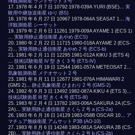
球観測衛星 ランドサット 3 号
1978 年 4 月 7 日 10792 1978-039A YURI (BSE)…
実
験用中継放送衛星 ゆり (BS)
1978 年 6 月 27 日 10967 1978-064A SEASAT 1…
海
洋観測衛星 シーサット
1979 年 2 月 6 日 11261 1979-009A AYAME 1 (ECS 1)
…
実験用静止通信衛星 あやめ (ECS)
1980 年 2 月 22 日 11715 1980-018A AYAME 2 (ECS-
2)…
実験用静止通信衛星 あやめ 2 号 (ECS-b)
1981 年 2 月 11 日 12295 1981-012A KIKU 3 (ETS 4)
…
技術試験衛星 IV 型 きく 3 号 (ETS-IV)
1981 年 6 月 19 日 12544 1981-057A METEOSAT 2…
気象観測衛星 メテオサット 2 号
1981 年 8 月 11 日 12677 1981-076A HIMAWARI 2
(GMS 2)…
静止気象衛星 ひまわり 2 号 (GMS-2)
1982 年 9 月 3 日 13492 1982-087A KIKU 4 (ETS 3)…
技術試験衛星 III 型 きく 4 号 (ETS-III)
1983 年 2 月 4 日 13782 1983-006A SAKURA 2A (CS-
2A)…
実験用静止通信衛星 さくら 2 号 a (CS-2a)
1983 年 6 月 16 日 14129 1983-058B OSCAR 10…
ア
マチュア無線衛星 アムサット P3B (AO-10)
1983 年 8 月 6 日 14248 1983-081A SAKURA 2B (CS-
2B)…
実験用静止通信衛星 さくら 2 号 b (CS-2b)