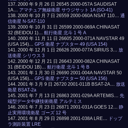
2000 年 9 月 26 日 26545 2000-057A SAUDISAT
1A…
アマチュア無線衛星 サウジサット 1A (SO-41)
2000 年 10 月 7 日 26559 2000-060A NSAT 110…
通
信衛星 N-SAT-110
2000 年 10 月 31 日 26599 2000-069A CHINASAT
32 (BEIDOU 1)…
航行衛星 北斗 1 号 A
2000 年 11 月 11 日 26605 2000-071A NAVSTAR 49
(USA 154)…
GPS 衛星 ナブスター 49 (USA 154)
2000 年 12 月 1 日 26626 2000-077A SIRIUS 3…
放
送衛星 シリウス 3
2000 年 12 月 21 日 26643 2000-082A CHINASAT
31 (BEIDOU 1B)…
航行衛星 北斗 1 号 B
2001 年 1 月 30 日 26690 2001-004A NAVSTAR 50
(USA 156)…
GPS 衛星 ナブスター 50 (USA 156)
2001 年 3 月 9 日 26720 2001-011B BSAT-2A…
放送
衛星 BSAT-2a
2001 年 7 月 13 日 26863 2001-029A ARTEMIS…
先
端型データ中継技術衛星 アルテミス
2001 年 7 月 23 日 26871 2001-031A GOES 12…
静
止実用環境衛星 ゴーズ 12 号
2001 年 8 月 29 日 26898 2001-038A LRE…
ドップ
ラ測距装置 LRE