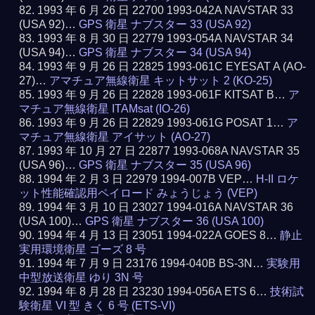
1993 年 6 月 26 日 22700 1993-042A NAVSTAR 33
(USA 92)…
GPS 衛星 ナブスター 33 (USA 92)
1993 年 8 月 30 日 22779 1993-054A NAVSTAR 34
(USA 94)…
GPS 衛星 ナブスター 34 (USA 94)
1993 年 9 月 26 日 22825 1993-061C EYESAT A (AO-
27)…
アマチュア無線衛星 キットサット 2 (KO-25)
1993 年 9 月 26 日 22828 1993-061F KITSAT B…
ア
マチュア無線衛星 ITAMsat (IO-26)
1993 年 9 月 26 日 22829 1993-061G POSAT 1…
ア
マチュア無線衛星 アイサット (AO-27)
1993 年 10 月 27 日 22877 1993-068A NAVSTAR 35
(USA 96)…
GPS 衛星 ナブスター 35 (USA 96)
1994 年 2 月 3 日 22979 1994-007B VEP…
H-II ロケ
ット性能確認用ペイロード みょうじょう (VEP)
1994 年 3 月 10 日 23027 1994-016A NAVSTAR 36
(USA 100)…
GPS 衛星 ナブスター 36 (USA 100)
1994 年 4 月 13 日 23051 1994-022A GOES 8…
静止
実用環境衛星 ゴーズ 8 号
1994 年 7 月 9 日 23176 1994-040B BS-3N…
実験用
中型放送衛星 ゆり 3N 号
1994 年 8 月 28 日 23230 1994-056A ETS 6…
技術試
験衛星 VI 型 きく 6 号 (ETS-VI)