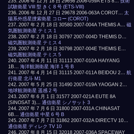
2006 年 12 月 18 日 29656 2006-059A ETS 8…
技術
試験衛星 VIII 型 きく 8 号 (ETS-VIII)
2006 年 12 月 27 日 29678 2006-063A COROT…
太
陽系外惑星捜索衛星 コロー (COROT)
2007 年 2 月 18 日 30580 2007-004A THEMIS A…
磁
気圏観測衛星 テミス 1
2007 年 2 月 18 日 30797 2007-004D THEMIS D…
磁気圏観測衛星 テミス 4
2007 年 2 月 18 日 30798 2007-004E THEMIS E…
磁気圏観測衛星 テミス 5
2007 年 4 月 11 日 31113 2007-010A HAIYANG
1B…
海洋観測衛星 海洋 1 号 B
2007 年 4 月 14 日 31115 2007-011A BEIDOU 2…
航
行衛星 北斗 M1
2007 年 5 月 25 日 31490 2007-019A YAOGAN 2…
地球観測衛星 遥感 2 号
2007 年 6 月 1 日 31577 2007-021A EUTE 8A
(SINOSAT 3)…
通信衛星 シノサット 3
2007 年 7 月 6 日 31800 2007-031A CHINASAT
6B…
通信衛星 中星 6 号 B
2007 年 7 月 7 日 31862 2007-032A DIRECTV 10…
通信衛星 ディレク TV 10
2007 年 8 月 15 日 32018 2007-036A SPACEWAY