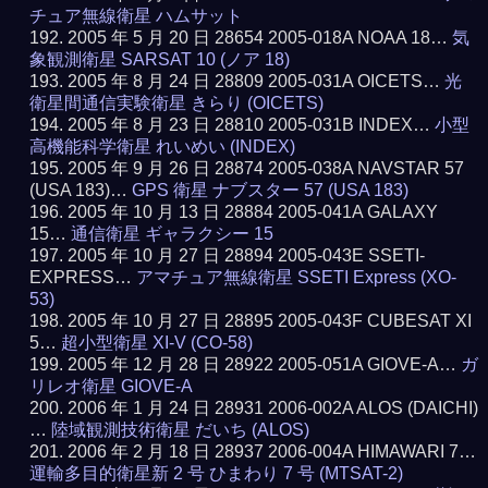
チュア無線衛星 ハムサット
2005 年 5 月 20 日 28654 2005-018A NOAA 18…
気
象観測衛星 SARSAT 10 (ノア 18)
2005 年 8 月 24 日 28809 2005-031A OICETS…
光
衛星間通信実験衛星 きらり (OICETS)
2005 年 8 月 23 日 28810 2005-031B INDEX…
小型
高機能科学衛星 れいめい (INDEX)
2005 年 9 月 26 日 28874 2005-038A NAVSTAR 57
(USA 183)…
GPS 衛星 ナブスター 57 (USA 183)
2005 年 10 月 13 日 28884 2005-041A GALAXY
15…
通信衛星 ギャラクシー 15
2005 年 10 月 27 日 28894 2005-043E SSETI-
EXPRESS…
アマチュア無線衛星 SSETI Express (XO-
53)
2005 年 10 月 27 日 28895 2005-043F CUBESAT XI
5…
超小型衛星 XI-V (CO-58)
2005 年 12 月 28 日 28922 2005-051A GIOVE-A…
ガ
リレオ衛星 GIOVE-A
2006 年 1 月 24 日 28931 2006-002A ALOS (DAICHI)
…
陸域観測技術衛星 だいち (ALOS)
2006 年 2 月 18 日 28937 2006-004A HIMAWARI 7…
運輸多目的衛星新 2 号 ひまわり 7 号 (MTSAT-2)