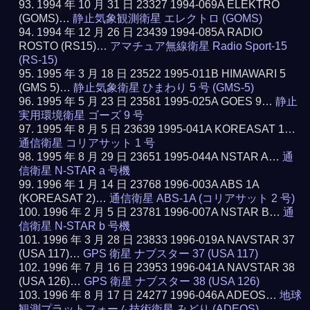
1994 年 10 月 31 日 23327 1994-069A ELEKTRO
(GOMS)…
静止気象観測衛星 エレクトロ (GOMS)
1994 年 12 月 26 日 23439 1994-085A RADIO
ROSTO (RS15)…
アマチュア無線衛星 Radio Sport-15
(RS-15)
1995 年 3 月 18 日 23522 1995-011B HIMAWARI 5
(GMS 5)…
静止気象衛星 ひまわり 5 号 (GMS-5)
1995 年 5 月 23 日 23581 1995-025A GOES 9…
静止
実用環境衛星 ゴーズ 9 号
1995 年 8 月 5 日 23639 1995-041A KOREASAT 1…
通信衛星 コリアサット 1 号
1995 年 8 月 29 日 23651 1995-044A NSTAR A…
通
信衛星 N-STAR a 号機
1996 年 1 月 14 日 23768 1996-003A ABS 1A
(KOREASAT 2)…
通信衛星 ABS-1A (コリアサット 2 号)
1996 年 2 月 5 日 23781 1996-007A NSTAR B…
通
信衛星 N-STAR b 号機
1996 年 3 月 28 日 23833 1996-019A NAVSTAR 37
(USA 117)…
GPS 衛星 ナブスター 37 (USA 117)
1996 年 7 月 16 日 23953 1996-041A NAVSTAR 38
(USA 126)…
GPS 衛星 ナブスター 38 (USA 126)
1996 年 8 月 17 日 24277 1996-046A ADEOS…
地球
観測プラットフォーム技術衛星 みどり (ADEOS)