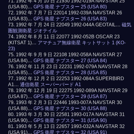
1992 年 4 月 10 日 21930 1992-019A NAVSTAR 25
(USA 80)…
GPS 衛星 ナブスター 25 (USA 80)
1992 年 7 月 7 日 22014 1992-039A NAVSTAR 26
(USA 83)…
GPS 衛星 ナブスター 26 (USA 83)
1992 年 7 月 24 日 22049 1992-044A GEOTAIL…
磁気
圏観測衛星 ジオテイル
1992 年 8 月 11 日 22077 1992-052B OSCAR 23
(KITSAT 1)…
アマチュア無線衛星 キットサット 1 (KO-
23)
1992 年 9 月 9 日 22108 1992-058A NAVSTAR 27
(USA 84)…
GPS 衛星 ナブスター 27 (USA 84)
1992 年 11 月 23 日 22231 1992-079A NAVSTAR 28
(USA 85)…
GPS 衛星 ナブスター 28 (USA 85)
1992 年 12 月 2 日 22253 1992-084A SUPERBIRD
A1…
通信衛星 スーパーバード A1
1992 年 12 月 19 日 22275 1992-089A NAVSTAR 29
(USA 87)…
GPS 衛星 ナブスター 29 (USA 87)
1993 年 2 月 3 日 22446 1993-007A NAVSTAR 30
(USA 88)…
GPS 衛星 ナブスター 30 (USA 88)
1993 年 3 月 30 日 22581 1993-017A NAVSTAR 31
(USA 90)…
GPS 衛星 ナブスター 31 (USA 90)
1993 年 5 月 13 日 22657 1993-032A NAVSTAR 32
(USA 91)…
GPS 衛星 ナブスター 32 (USA 91)