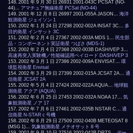
2001 年 9 月 30 日 26931 2001-043C PCSAT (NO-
44)…
アマチュア無線衛星 PCSat (NO-44)
2001 年 12 月 8 日 26997 2001-055A JASON…
海洋
観測衛星 ジェイソン 1
2002 年 1 月 24 日 27298 2002-002A INSAT 3C…
多
目的衛星 インサット 3C
2002 年 2 月 4 日 27367 2002-003A MDS 1…
民生部
品・コンポーネント実証衛星 つばさ (MDS-1)
2002 年 2 月 4 日 27368 2002-003B DASH/VEP 3…
高速再突入実験機／性能確認用ペイロード DASH/VEP 3
2002 年 3 月 1 日 27386 2002-009A ENVISAT…
環
境監視衛星 Envisat
2002 年 3 月 29 日 27399 2002-015A JCSAT 2A…
通
信衛星 JCSAT 2A
2002 年 5 月 4 日 27424 2002-022A AQUA…
地球観
測衛星 アクア (AQUA)
2002 年 6 月 25 日 27453 2002-032A NOAA 17…
気
象観測衛星 ノア 17
2002 年 7 月 6 日 27461 2002-035B NSTAR C…
通
信衛星 N-STAR c 号機
2002 年 8 月 29 日 27509 2002-040B METEOSAT 8
(MSG 1)…
気象観測衛星 メテオサット 8 号
2002 年 9 月 10 日 27516 2002-042B DRTS…
デー