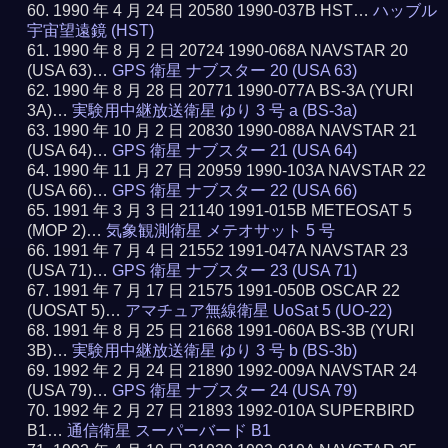
1990 年 4 月 24 日 20580 1990-037B HST…
ハッブル
宇宙望遠鏡 (HST)
1990 年 8 月 2 日 20724 1990-068A NAVSTAR 20
(USA 63)…
GPS 衛星 ナブスター 20 (USA 63)
1990 年 8 月 28 日 20771 1990-077A BS-3A (YURI
3A)…
実験用中継放送衛星 ゆり 3 号 a (BS-3a)
1990 年 10 月 2 日 20830 1990-088A NAVSTAR 21
(USA 64)…
GPS 衛星 ナブスター 21 (USA 64)
1990 年 11 月 27 日 20959 1990-103A NAVSTAR 22
(USA 66)…
GPS 衛星 ナブスター 22 (USA 66)
1991 年 3 月 3 日 21140 1991-015B METEOSAT 5
(MOP 2)…
気象観測衛星 メテオサット 5 号
1991 年 7 月 4 日 21552 1991-047A NAVSTAR 23
(USA 71)…
GPS 衛星 ナブスター 23 (USA 71)
1991 年 7 月 17 日 21575 1991-050B OSCAR 22
(UOSAT 5)…
アマチュア無線衛星 UoSat 5 (UO-22)
1991 年 8 月 25 日 21668 1991-060A BS-3B (YURI
3B)…
実験用中継放送衛星 ゆり 3 号 b (BS-3b)
1992 年 2 月 24 日 21890 1992-009A NAVSTAR 24
(USA 79)…
GPS 衛星 ナブスター 24 (USA 79)
1992 年 2 月 27 日 21893 1992-010A SUPERBIRD
B1…
通信衛星 スーパーバード B1