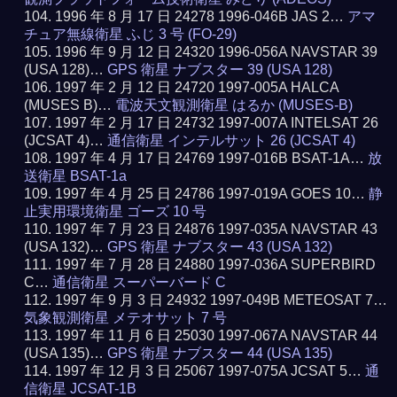
1996 年 8 月 17 日 24278 1996-046B JAS 2…
アマ
チュア無線衛星 ふじ 3 号 (FO-29)
1996 年 9 月 12 日 24320 1996-056A NAVSTAR 39
(USA 128)…
GPS 衛星 ナブスター 39 (USA 128)
1997 年 2 月 12 日 24720 1997-005A HALCA
(MUSES B)…
電波天文観測衛星 はるか (MUSES-B)
1997 年 2 月 17 日 24732 1997-007A INTELSAT 26
(JCSAT 4)…
通信衛星 インテルサット 26 (JCSAT 4)
1997 年 4 月 17 日 24769 1997-016B BSAT-1A…
放
送衛星 BSAT-1a
1997 年 4 月 25 日 24786 1997-019A GOES 10…
静
止実用環境衛星 ゴーズ 10 号
1997 年 7 月 23 日 24876 1997-035A NAVSTAR 43
(USA 132)…
GPS 衛星 ナブスター 43 (USA 132)
1997 年 7 月 28 日 24880 1997-036A SUPERBIRD
C…
通信衛星 スーパーバード C
1997 年 9 月 3 日 24932 1997-049B METEOSAT 7…
気象観測衛星 メテオサット 7 号
1997 年 11 月 6 日 25030 1997-067A NAVSTAR 44
(USA 135)…
GPS 衛星 ナブスター 44 (USA 135)
1997 年 12 月 3 日 25067 1997-075A JCSAT 5…
通
信衛星 JCSAT-1B