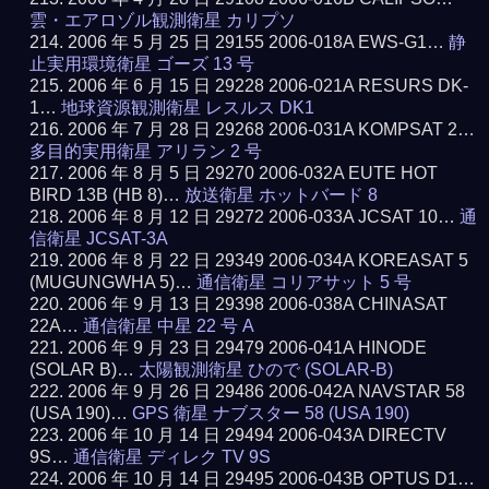
雲・エアロゾル観測衛星 カリプソ
2006 年 5 月 25 日 29155 2006-018A EWS-G1…
静
止実用環境衛星 ゴーズ 13 号
2006 年 6 月 15 日 29228 2006-021A RESURS DK-
1…
地球資源観測衛星 レスルス DK1
2006 年 7 月 28 日 29268 2006-031A KOMPSAT 2…
多目的実用衛星 アリラン 2 号
2006 年 8 月 5 日 29270 2006-032A EUTE HOT
BIRD 13B (HB 8)…
放送衛星 ホットバード 8
2006 年 8 月 12 日 29272 2006-033A JCSAT 10…
通
信衛星 JCSAT-3A
2006 年 8 月 22 日 29349 2006-034A KOREASAT 5
(MUGUNGWHA 5)…
通信衛星 コリアサット 5 号
2006 年 9 月 13 日 29398 2006-038A CHINASAT
22A…
通信衛星 中星 22 号 A
2006 年 9 月 23 日 29479 2006-041A HINODE
(SOLAR B)…
太陽観測衛星 ひので (SOLAR-B)
2006 年 9 月 26 日 29486 2006-042A NAVSTAR 58
(USA 190)…
GPS 衛星 ナブスター 58 (USA 190)
2006 年 10 月 14 日 29494 2006-043A DIRECTV
9S…
通信衛星 ディレク TV 9S
2006 年 10 月 14 日 29495 2006-043B OPTUS D1…