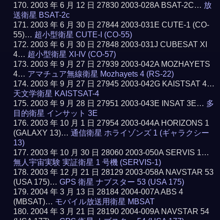
2003 年 6 月 12 日 27830 2003-028A BSAT-2C…
放
送衛星 BSAT-2c
2003 年 6 月 30 日 27844 2003-031E CUTE-1 (CO-
55)…
超小型衛星 CUTE-I (CO-55)
2003 年 6 月 30 日 27848 2003-031J CUBESAT XI
4…
超小型衛星 XI-IV (CO-57)
2003 年 9 月 27 日 27939 2003-042A MOZHAYETS
4…
アマチュア無線衛星 Mozhayets 4 (RS-22)
2003 年 9 月 27 日 27945 2003-042G KAISTSAT 4…
天文学衛星 KAISTSAT-4
2003 年 9 月 28 日 27951 2003-043E INSAT 3E…
多
目的衛星 インサット 3E
2003 年 10 月 1 日 27954 2003-044A HORIZONS 1
(GALAXY 13)…
通信衛星 ホライゾンズ 1 (ギャラクシー
13)
2003 年 10 月 30 日 28060 2003-050A SERVIS 1…
無人宇宙実験 実証衛星 1 号機 (SERVIS-1)
2003 年 12 月 21 日 28129 2003-058A NAVSTAR 53
(USA 175)…
GPS 衛星 ナブスター 53 (USA 175)
2004 年 3 月 13 日 28184 2004-007A ABS 4
(MBSAT)…
モバイル放送用衛星 MBSAT
2004 年 3 月 21 日 28190 2004-009A NAVSTAR 54