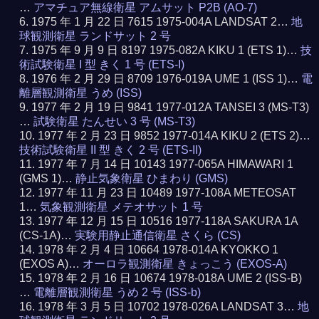
…
アマチュア無線衛星 アムサット P2B (AO-7)
1975 年 1 月 22 日 7615 1975-004A LANDSAT 2…
地
球観測衛星 ランドサット 2 号
1975 年 9 月 9 日 8197 1975-082A KIKU 1 (ETS 1)…
技
術試験衛星 I 型 きく 1 号 (ETS-I)
1976 年 2 月 29 日 8709 1976-019A UME 1 (ISS 1)…
電
離層観測衛星 うめ (ISS)
1977 年 2 月 19 日 9841 1977-012A TANSEI 3 (MS-T3)
…
試験衛星 たんせい 3 号 (MS-T3)
1977 年 2 月 23 日 9852 1977-014A KIKU 2 (ETS 2)…
技術試験衛星 II 型 きく 2 号 (ETS-II)
1977 年 7 月 14 日 10143 1977-065A HIMAWARI 1
(GMS 1)…
静止気象衛星 ひまわり (GMS)
1977 年 11 月 23 日 10489 1977-108A METEOSAT
1…
気象観測衛星 メテオサット 1 号
1977 年 12 月 15 日 10516 1977-118A SAKURA 1A
(CS-1A)…
実験用静止通信衛星 さくら (CS)
1978 年 2 月 4 日 10664 1978-014A KYOKKO 1
(EXOS A)…
オーロラ観測衛星 きょっこう (EXOS-A)
1978 年 2 月 16 日 10674 1978-018A UME 2 (ISS-B)
…
電離層観測衛星 うめ 2 号 (ISS-b)
1978 年 3 月 5 日 10702 1978-026A LANDSAT 3…
地