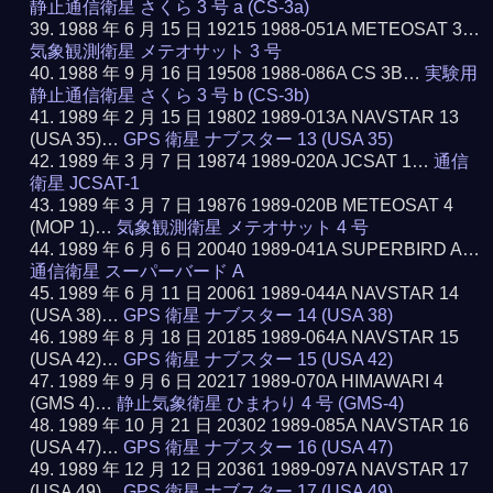
静止通信衛星 さくら 3 号 a (CS-3a)
1988 年 6 月 15 日 19215 1988-051A METEOSAT 3…
気象観測衛星 メテオサット 3 号
1988 年 9 月 16 日 19508 1988-086A CS 3B…
実験用
静止通信衛星 さくら 3 号 b (CS-3b)
1989 年 2 月 15 日 19802 1989-013A NAVSTAR 13
(USA 35)…
GPS 衛星 ナブスター 13 (USA 35)
1989 年 3 月 7 日 19874 1989-020A JCSAT 1…
通信
衛星 JCSAT-1
1989 年 3 月 7 日 19876 1989-020B METEOSAT 4
(MOP 1)…
気象観測衛星 メテオサット 4 号
1989 年 6 月 6 日 20040 1989-041A SUPERBIRD A…
通信衛星 スーパーバード A
1989 年 6 月 11 日 20061 1989-044A NAVSTAR 14
(USA 38)…
GPS 衛星 ナブスター 14 (USA 38)
1989 年 8 月 18 日 20185 1989-064A NAVSTAR 15
(USA 42)…
GPS 衛星 ナブスター 15 (USA 42)
1989 年 9 月 6 日 20217 1989-070A HIMAWARI 4
(GMS 4)…
静止気象衛星 ひまわり 4 号 (GMS-4)
1989 年 10 月 21 日 20302 1989-085A NAVSTAR 16
(USA 47)…
GPS 衛星 ナブスター 16 (USA 47)
1989 年 12 月 12 日 20361 1989-097A NAVSTAR 17
(USA 49)…
GPS 衛星 ナブスター 17 (USA 49)