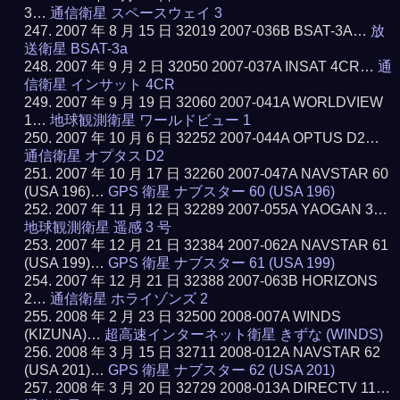
3…
通信衛星 スペースウェイ 3
2007 年 8 月 15 日 32019 2007-036B BSAT-3A…
放
送衛星 BSAT-3a
2007 年 9 月 2 日 32050 2007-037A INSAT 4CR…
通
信衛星 インサット 4CR
2007 年 9 月 19 日 32060 2007-041A WORLDVIEW
1…
地球観測衛星 ワールドビュー 1
2007 年 10 月 6 日 32252 2007-044A OPTUS D2…
通信衛星 オプタス D2
2007 年 10 月 17 日 32260 2007-047A NAVSTAR 60
(USA 196)…
GPS 衛星 ナブスター 60 (USA 196)
2007 年 11 月 12 日 32289 2007-055A YAOGAN 3…
地球観測衛星 遥感 3 号
2007 年 12 月 21 日 32384 2007-062A NAVSTAR 61
(USA 199)…
GPS 衛星 ナブスター 61 (USA 199)
2007 年 12 月 21 日 32388 2007-063B HORIZONS
2…
通信衛星 ホライゾンズ 2
2008 年 2 月 23 日 32500 2008-007A WINDS
(KIZUNA)…
超高速インターネット衛星 きずな (WINDS)
2008 年 3 月 15 日 32711 2008-012A NAVSTAR 62
(USA 201)…
GPS 衛星 ナブスター 62 (USA 201)
2008 年 3 月 20 日 32729 2008-013A DIRECTV 11…