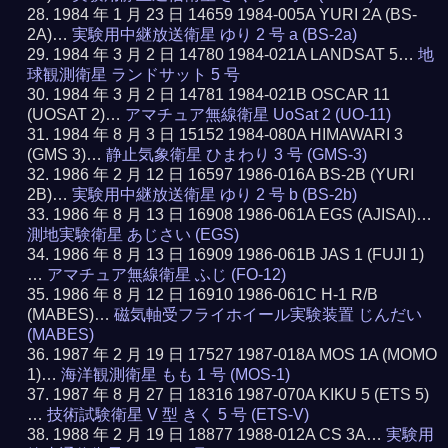
1984 年 1 月 23 日 14659 1984-005A YURI 2A (BS-
2A)…
実験用中継放送衛星 ゆり 2 号 a (BS-2a)
1984 年 3 月 2 日 14780 1984-021A LANDSAT 5…
地
球観測衛星 ランドサット 5 号
1984 年 3 月 2 日 14781 1984-021B OSCAR 11
(UOSAT 2)…
アマチュア無線衛星 UoSat 2 (UO-11)
1984 年 8 月 3 日 15152 1984-080A HIMAWARI 3
(GMS 3)…
静止気象衛星 ひまわり 3 号 (GMS-3)
1986 年 2 月 12 日 16597 1986-016A BS-2B (YURI
2B)…
実験用中継放送衛星 ゆり 2 号 b (BS-2b)
1986 年 8 月 13 日 16908 1986-061A EGS (AJISAI)…
測地実験衛星 あじさい (EGS)
1986 年 8 月 13 日 16909 1986-061B JAS 1 (FUJI 1)
…
アマチュア無線衛星 ふじ (FO-12)
1986 年 8 月 12 日 16910 1986-061C H-1 R/B
(MABES)…
磁気軸受フライホイール実験装置 じんだい
(MABES)
1987 年 2 月 19 日 17527 1987-018A MOS 1A (MOMO
1)…
海洋観測衛星 もも 1 号 (MOS-1)
1987 年 8 月 27 日 18316 1987-070A KIKU 5 (ETS 5)
…
技術試験衛星 V 型 きく 5 号 (ETS-V)
1988 年 2 月 19 日 18877 1988-012A CS 3A…
実験用