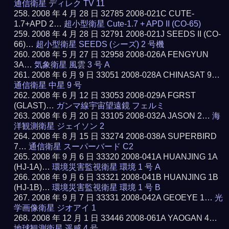
通信衛星 ディレク TV 11
2008 年 4 月 28 日 32785 2008-021C CUTE-
1.7+APD 2…
超小型衛星 Cute-1.7 + APD II (CO-65)
2008 年 4 月 28 日 32791 2008-021J SEEDS II (CO-
66)…
超小型衛星 SEEDS (シーズ) 2 号機
2008 年 5 月 27 日 32958 2008-026A FENGYUN
3A…
気象衛星 風雲 3 号 A
2008 年 6 月 9 日 33051 2008-028A CHINASAT 9…
通信衛星 中星 9 号
2008 年 6 月 12 日 33053 2008-029A FGRST
(GLAST)…
ガンマ線宇宙望遠鏡 フェルミ
2008 年 6 月 20 日 33105 2008-032A JASON 2…
海
洋観測衛星 ジェイソン 2
2008 年 8 月 15 日 33274 2008-038A SUPERBIRD
7…
通信衛星 スーパーバード C2
2008 年 9 月 6 日 33320 2008-041A HUANJING 1A
(HJ-1A)…
環境災害監視衛星 環境 1 号 A
2008 年 9 月 6 日 33321 2008-041B HUANJING 1B
(HJ-1B)…
環境災害監視衛星 環境 1 号 B
2008 年 9 月 7 日 33331 2008-042A GEOEYE 1…
光
学画像衛星 ジオアイ 1
2008 年 12 月 1 日 33446 2008-061A YAOGAN 4…
地球観測衛星 遥感 4 号