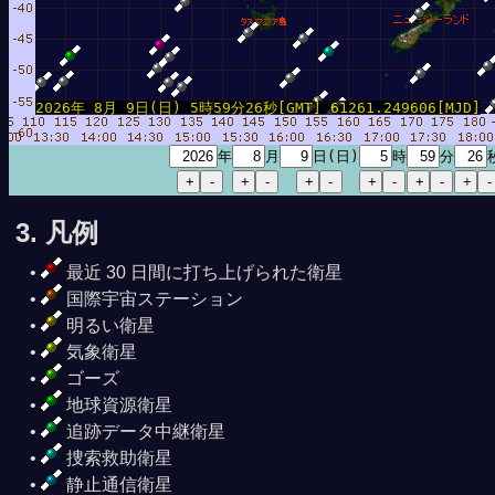
2026年 8月 9日(日) 5時59分26秒[GMT] 61261.249606[MJD]
年
月
日(日)
時
分
3. 凡例
最近 30 日間に打ち上げられた衛星
国際宇宙ステーション
明るい衛星
気象衛星
ゴーズ
地球資源衛星
追跡データ中継衛星
捜索救助衛星
静止通信衛星