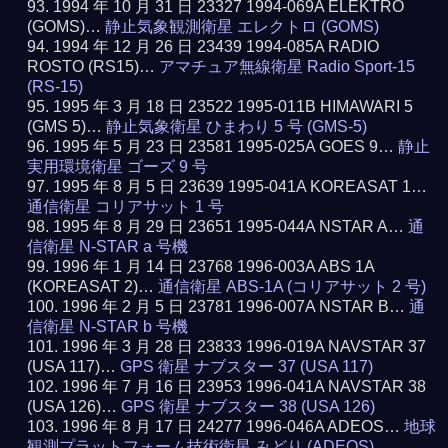
1994 年 10 月 31 日 23327 1994-069A ELEKTRO
(GOMS)…
静止気象観測衛星 エレクトロ (GOMS)
1994 年 12 月 26 日 23439 1994-085A RADIO
ROSTO (RS15)…
アマチュア無線衛星 Radio Sport-15
(RS-15)
1995 年 3 月 18 日 23522 1995-011B HIMAWARI 5
(GMS 5)…
静止気象衛星 ひまわり 5 号 (GMS-5)
1995 年 5 月 23 日 23581 1995-025A GOES 9…
静止
実用環境衛星 ゴーズ 9 号
1995 年 8 月 5 日 23639 1995-041A KOREASAT 1…
通信衛星 コリアサット 1 号
1995 年 8 月 29 日 23651 1995-044A NSTAR A…
通
信衛星 N-STAR a 号機
1996 年 1 月 14 日 23768 1996-003A ABS 1A
(KOREASAT 2)…
通信衛星 ABS-1A (コリアサット 2 号)
1996 年 2 月 5 日 23781 1996-007A NSTAR B…
通
信衛星 N-STAR b 号機
1996 年 3 月 28 日 23833 1996-019A NAVSTAR 37
(USA 117)…
GPS 衛星 ナブスター 37 (USA 117)
1996 年 7 月 16 日 23953 1996-041A NAVSTAR 38
(USA 126)…
GPS 衛星 ナブスター 38 (USA 126)
1996 年 8 月 17 日 24277 1996-046A ADEOS…
地球
観測プラットフォーム技術衛星 みどり (ADEOS)