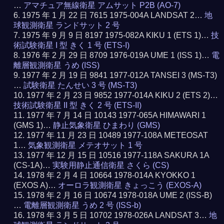
…
アマチュア無線衛星 アムサット P2B (AO-7)
1975 年 1 月 22 日 7615 1975-004A LANDSAT 2…
地
球観測衛星 ランドサット 2 号
1975 年 9 月 9 日 8197 1975-082A KIKU 1 (ETS 1)…
技
術試験衛星 I 型 きく 1 号 (ETS-I)
1976 年 2 月 29 日 8709 1976-019A UME 1 (ISS 1)…
電
離層観測衛星 うめ (ISS)
1977 年 2 月 19 日 9841 1977-012A TANSEI 3 (MS-T3)
…
試験衛星 たんせい 3 号 (MS-T3)
1977 年 2 月 23 日 9852 1977-014A KIKU 2 (ETS 2)…
技術試験衛星 II 型 きく 2 号 (ETS-II)
1977 年 7 月 14 日 10143 1977-065A HIMAWARI 1
(GMS 1)…
静止気象衛星 ひまわり (GMS)
1977 年 11 月 23 日 10489 1977-108A METEOSAT
1…
気象観測衛星 メテオサット 1 号
1977 年 12 月 15 日 10516 1977-118A SAKURA 1A
(CS-1A)…
実験用静止通信衛星 さくら (CS)
1978 年 2 月 4 日 10664 1978-014A KYOKKO 1
(EXOS A)…
オーロラ観測衛星 きょっこう (EXOS-A)
1978 年 2 月 16 日 10674 1978-018A UME 2 (ISS-B)
…
電離層観測衛星 うめ 2 号 (ISS-b)
1978 年 3 月 5 日 10702 1978-026A LANDSAT 3…
地