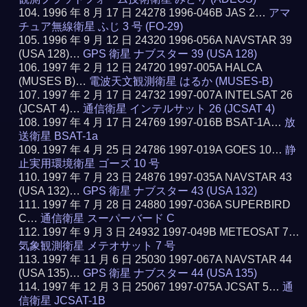
1996 年 8 月 17 日 24278 1996-046B JAS 2…
アマ
チュア無線衛星 ふじ 3 号 (FO-29)
1996 年 9 月 12 日 24320 1996-056A NAVSTAR 39
(USA 128)…
GPS 衛星 ナブスター 39 (USA 128)
1997 年 2 月 12 日 24720 1997-005A HALCA
(MUSES B)…
電波天文観測衛星 はるか (MUSES-B)
1997 年 2 月 17 日 24732 1997-007A INTELSAT 26
(JCSAT 4)…
通信衛星 インテルサット 26 (JCSAT 4)
1997 年 4 月 17 日 24769 1997-016B BSAT-1A…
放
送衛星 BSAT-1a
1997 年 4 月 25 日 24786 1997-019A GOES 10…
静
止実用環境衛星 ゴーズ 10 号
1997 年 7 月 23 日 24876 1997-035A NAVSTAR 43
(USA 132)…
GPS 衛星 ナブスター 43 (USA 132)
1997 年 7 月 28 日 24880 1997-036A SUPERBIRD
C…
通信衛星 スーパーバード C
1997 年 9 月 3 日 24932 1997-049B METEOSAT 7…
気象観測衛星 メテオサット 7 号
1997 年 11 月 6 日 25030 1997-067A NAVSTAR 44
(USA 135)…
GPS 衛星 ナブスター 44 (USA 135)
1997 年 12 月 3 日 25067 1997-075A JCSAT 5…
通
信衛星 JCSAT-1B