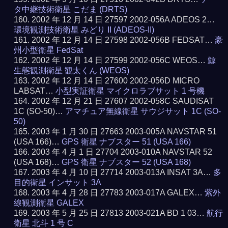
タ中継技術衛星 こだま (DRTS)
2002 年 12 月 14 日 27597 2002-056A ADEOS 2…
環境観測技術衛星 みどり II (ADEOS-II)
2002 年 12 月 14 日 27598 2002-056B FEDSAT…
豪
州小型衛星 FedSat
2002 年 12 月 14 日 27599 2002-056C WEOS…
鯨
生態観測衛星 観太くん (WEOS)
2002 年 12 月 14 日 27600 2002-056D MICRO
LABSAT…
小型実証衛星 マイクロラブサット 1 号機
2002 年 12 月 21 日 27607 2002-058C SAUDISAT
1C (SO-50)…
アマチュア無線衛星 サウジサット 1C (SO-
50)
2003 年 1 月 30 日 27663 2003-005A NAVSTAR 51
(USA 166)…
GPS 衛星 ナブスター 51 (USA 166)
2003 年 4 月 1 日 27704 2003-010A NAVSTAR 52
(USA 168)…
GPS 衛星 ナブスター 52 (USA 168)
2003 年 4 月 10 日 27714 2003-013A INSAT 3A…
多
目的衛星 インサット 3A
2003 年 4 月 28 日 27783 2003-017A GALEX…
紫外
線観測衛星 GALEX
2003 年 5 月 25 日 27813 2003-021A BD 1 03…
航行
衛星 北斗 1 号 C