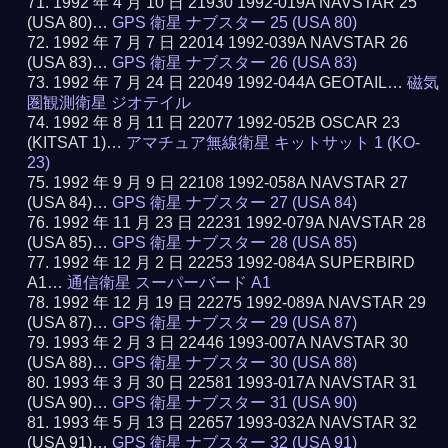
1992 年 4 月 10 日 21930 1992-019A NAVSTAR 25
(USA 80)…
GPS 衛星 ナブスター 25 (USA 80)
1992 年 7 月 7 日 22014 1992-039A NAVSTAR 26
(USA 83)…
GPS 衛星 ナブスター 26 (USA 83)
1992 年 7 月 24 日 22049 1992-044A GEOTAIL…
磁気
圏観測衛星 ジオテイル
1992 年 8 月 11 日 22077 1992-052B OSCAR 23
(KITSAT 1)…
アマチュア無線衛星 キットサット 1 (KO-
23)
1992 年 9 月 9 日 22108 1992-058A NAVSTAR 27
(USA 84)…
GPS 衛星 ナブスター 27 (USA 84)
1992 年 11 月 23 日 22231 1992-079A NAVSTAR 28
(USA 85)…
GPS 衛星 ナブスター 28 (USA 85)
1992 年 12 月 2 日 22253 1992-084A SUPERBIRD
A1…
通信衛星 スーパーバード A1
1992 年 12 月 19 日 22275 1992-089A NAVSTAR 29
(USA 87)…
GPS 衛星 ナブスター 29 (USA 87)
1993 年 2 月 3 日 22446 1993-007A NAVSTAR 30
(USA 88)…
GPS 衛星 ナブスター 30 (USA 88)
1993 年 3 月 30 日 22581 1993-017A NAVSTAR 31
(USA 90)…
GPS 衛星 ナブスター 31 (USA 90)
1993 年 5 月 13 日 22657 1993-032A NAVSTAR 32
(USA 91)…
GPS 衛星 ナブスター 32 (USA 91)