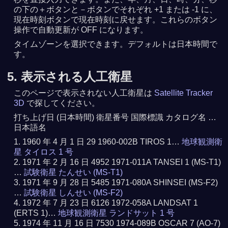
の下の＋ボタンと－ボタンでそれぞれ +1 または -1 に、
現在時刻ボタンで現在時刻に戻せます。これらのボタン
操作で自動更新が OFF になります。
タイムゾーンを選択できます。デフォルトは日本時間で
す。
5. 表示される人工衛星
このページで表示されない人工衛星は
Satellite Tracker
3D
で探してください。
打ち上げ日 (日本時間) 衛星番号 国際標識 カタログ名 …
日本語名
1960 年 4 月 1 日 29 1960-002B TIROS 1…
地球観測衛
星 タイロス 1 号
1971 年 2 月 16 日 4952 1971-011A TANSEI 1 (MS-T1)
…
試験衛星 たんせい (MS-T1)
1971 年 9 月 28 日 5485 1971-080A SHINSEI (MS-F2)
…
試験衛星 しんせい (MS-F2)
1972 年 7 月 23 日 6126 1972-058A LANDSAT 1
(ERTS 1)…
地球観測衛星 ランドサット 1 号
1974 年 11 月 16 日 7530 1974-089B OSCAR 7 (AO-7)