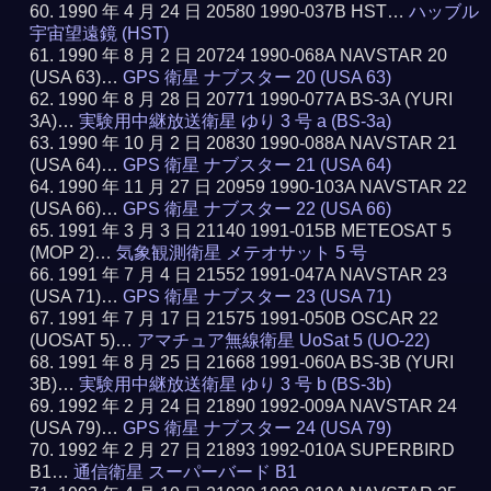
1990 年 4 月 24 日 20580 1990-037B HST…
ハッブル
宇宙望遠鏡 (HST)
1990 年 8 月 2 日 20724 1990-068A NAVSTAR 20
(USA 63)…
GPS 衛星 ナブスター 20 (USA 63)
1990 年 8 月 28 日 20771 1990-077A BS-3A (YURI
3A)…
実験用中継放送衛星 ゆり 3 号 a (BS-3a)
1990 年 10 月 2 日 20830 1990-088A NAVSTAR 21
(USA 64)…
GPS 衛星 ナブスター 21 (USA 64)
1990 年 11 月 27 日 20959 1990-103A NAVSTAR 22
(USA 66)…
GPS 衛星 ナブスター 22 (USA 66)
1991 年 3 月 3 日 21140 1991-015B METEOSAT 5
(MOP 2)…
気象観測衛星 メテオサット 5 号
1991 年 7 月 4 日 21552 1991-047A NAVSTAR 23
(USA 71)…
GPS 衛星 ナブスター 23 (USA 71)
1991 年 7 月 17 日 21575 1991-050B OSCAR 22
(UOSAT 5)…
アマチュア無線衛星 UoSat 5 (UO-22)
1991 年 8 月 25 日 21668 1991-060A BS-3B (YURI
3B)…
実験用中継放送衛星 ゆり 3 号 b (BS-3b)
1992 年 2 月 24 日 21890 1992-009A NAVSTAR 24
(USA 79)…
GPS 衛星 ナブスター 24 (USA 79)
1992 年 2 月 27 日 21893 1992-010A SUPERBIRD
B1…
通信衛星 スーパーバード B1