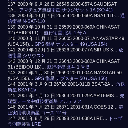
2000 年 9 月 26 日 26545 2000-057A SAUDISAT
1A…
アマチュア無線衛星 サウジサット 1A (SO-41)
2000 年 10 月 7 日 26559 2000-060A NSAT 110…
通
信衛星 N-SAT-110
2000 年 10 月 31 日 26599 2000-069A CHINASAT
32 (BEIDOU 1)…
航行衛星 北斗 1 号 A
2000 年 11 月 11 日 26605 2000-071A NAVSTAR 49
(USA 154)…
GPS 衛星 ナブスター 49 (USA 154)
2000 年 12 月 1 日 26626 2000-077A SIRIUS 3…
放
送衛星 シリウス 3
2000 年 12 月 21 日 26643 2000-082A CHINASAT
31 (BEIDOU 1B)…
航行衛星 北斗 1 号 B
2001 年 1 月 30 日 26690 2001-004A NAVSTAR 50
(USA 156)…
GPS 衛星 ナブスター 50 (USA 156)
2001 年 3 月 9 日 26720 2001-011B BSAT-2A…
放送
衛星 BSAT-2a
2001 年 7 月 13 日 26863 2001-029A ARTEMIS…
先
端型データ中継技術衛星 アルテミス
2001 年 7 月 23 日 26871 2001-031A GOES 12…
静
止実用環境衛星 ゴーズ 12 号
2001 年 8 月 29 日 26898 2001-038A LRE…
ドップ
ラ測距装置 LRE