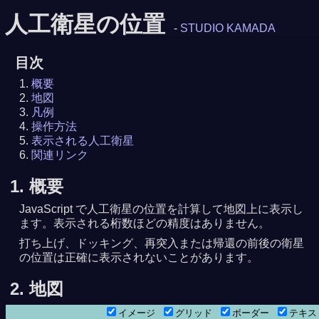
人工衛星の位置
-
STUDIO KAMADA
目次
概要
地図
凡例
操作方法
表示される人工衛星
関連リンク
1. 概要
JavaScript で人工衛星の位置を計算して地図上に表示し
ます。表示される桁数ほどの精度はありません。
打ち上げ、ドッキング、再突入または帰還の前後の衛星
の位置は正確に表示されないことがあります。
8月 9日14時36分06秒
2. 地図
分02秒
イメージ
グリッド
ボーダー
テキ