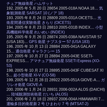
チュア無線衛星 ハムサット
2005 年 5 月 20 日 28654 2005-018A NOAA 18…
気
象観測衛星 SARSAT 10 (ノア 18)
2005 年 8 月 24 日 28809 2005-031A OICETS…
光
衛星間通信実験衛星 きらり (OICETS)
2005 年 8 月 23 日 28810 2005-031B INDEX…
小型
高機能科学衛星 れいめい (INDEX)
2005 年 9 月 26 日 28874 2005-038A NAVSTAR 57
(USA 183)…
GPS 衛星 ナブスター 57 (USA 183)
2005 年 10 月 13 日 28884 2005-041A GALAXY
15…
通信衛星 ギャラクシー 15
2005 年 10 月 27 日 28894 2005-043E SSETI-
EXPRESS…
アマチュア無線衛星 SSETI Express (XO-
53)
2005 年 10 月 27 日 28895 2005-043F CUBESAT XI
5…
超小型衛星 XI-V (CO-58)
2005 年 12 月 28 日 28922 2005-051A GIOVE-A…
ガ
リレオ衛星 GIOVE-A
2006 年 1 月 24 日 28931 2006-002A ALOS (DAICHI)
…
陸域観測技術衛星 だいち (ALOS)
2006 年 2 月 18 日 28937 2006-004A HIMAWARI 7…
運輸多目的衛星新 2 号 ひまわり 7 号 (MTSAT-2)