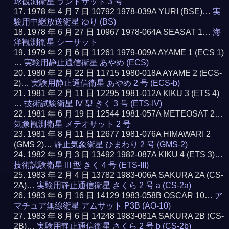
球観測衛星 ランドサット 3 号
1978 年 4 月 7 日 10792 1978-039A YURI (BSE)…
実
験用中継放送衛星 ゆり (BS)
1978 年 6 月 27 日 10967 1978-064A SEASAT 1…
海
洋観測衛星 シーサット
1979 年 2 月 6 日 11261 1979-009A AYAME 1 (ECS 1)
…
実験用静止通信衛星 あやめ (ECS)
1980 年 2 月 22 日 11715 1980-018A AYAME 2 (ECS-
2)…
実験用静止通信衛星 あやめ 2 号 (ECS-b)
1981 年 2 月 11 日 12295 1981-012A KIKU 3 (ETS 4)
…
技術試験衛星 IV 型 きく 3 号 (ETS-IV)
1981 年 6 月 19 日 12544 1981-057A METEOSAT 2…
気象観測衛星 メテオサット 2 号
1981 年 8 月 11 日 12677 1981-076A HIMAWARI 2
(GMS 2)…
静止気象衛星 ひまわり 2 号 (GMS-2)
1982 年 9 月 3 日 13492 1982-087A KIKU 4 (ETS 3)…
技術試験衛星 III 型 きく 4 号 (ETS-III)
1983 年 2 月 4 日 13782 1983-006A SAKURA 2A (CS-
2A)…
実験用静止通信衛星 さくら 2 号 a (CS-2a)
1983 年 6 月 16 日 14129 1983-058B OSCAR 10…
ア
マチュア無線衛星 アムサット P3B (AO-10)
1983 年 8 月 6 日 14248 1983-081A SAKURA 2B (CS-
2B)…
実験用静止通信衛星 さくら 2 号 b (CS-2b)