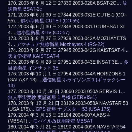
2003 年 6 月 12 日 27830 2003-028A BSAT-2C…
放
送衛星 BSAT-2c
2003 年 6 月 30 日 27844 2003-031E CUTE-1 (CO-
55)…
超小型衛星 CUTE-I (CO-55)
2003 年 6 月 30 日 27848 2003-031J CUBESAT XI
4…
超小型衛星 XI-IV (CO-57)
2003 年 9 月 27 日 27939 2003-042A MOZHAYETS
4…
アマチュア無線衛星 Mozhayets 4 (RS-22)
2003 年 9 月 27 日 27945 2003-042G KAISTSAT 4…
天文学衛星 KAISTSAT-4
2003 年 9 月 28 日 27951 2003-043E INSAT 3E…
多
目的衛星 インサット 3E
2003 年 10 月 1 日 27954 2003-044A HORIZONS 1
(GALAXY 13)…
通信衛星 ホライゾンズ 1 (ギャラクシー
13)
2003 年 10 月 30 日 28060 2003-050A SERVIS 1…
無人宇宙実験 実証衛星 1 号機 (SERVIS-1)
2003 年 12 月 21 日 28129 2003-058A NAVSTAR 53
(USA 175)…
GPS 衛星 ナブスター 53 (USA 175)
2004 年 3 月 13 日 28184 2004-007A ABS 4
(MBSAT)…
モバイル放送用衛星 MBSAT
2004 年 3 月 21 日 28190 2004-009A NAVSTAR 54