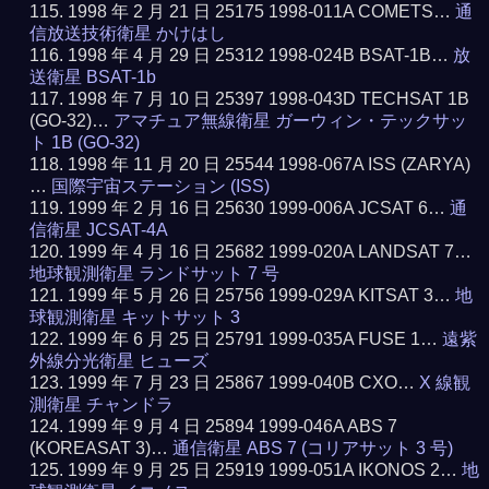
1998 年 2 月 21 日 25175 1998-011A COMETS…
通
信放送技術衛星 かけはし
1998 年 4 月 29 日 25312 1998-024B BSAT-1B…
放
送衛星 BSAT-1b
1998 年 7 月 10 日 25397 1998-043D TECHSAT 1B
(GO-32)…
アマチュア無線衛星 ガーウィン・テックサッ
ト 1B (GO-32)
1998 年 11 月 20 日 25544 1998-067A ISS (ZARYA)
…
国際宇宙ステーション (ISS)
1999 年 2 月 16 日 25630 1999-006A JCSAT 6…
通
信衛星 JCSAT-4A
1999 年 4 月 16 日 25682 1999-020A LANDSAT 7…
地球観測衛星 ランドサット 7 号
1999 年 5 月 26 日 25756 1999-029A KITSAT 3…
地
球観測衛星 キットサット 3
1999 年 6 月 25 日 25791 1999-035A FUSE 1…
遠紫
外線分光衛星 ヒューズ
1999 年 7 月 23 日 25867 1999-040B CXO…
X 線観
測衛星 チャンドラ
1999 年 9 月 4 日 25894 1999-046A ABS 7
(KOREASAT 3)…
通信衛星 ABS 7 (コリアサット 3 号)
1999 年 9 月 25 日 25919 1999-051A IKONOS 2…
地