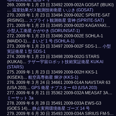
2009 年 1 月 23 日 33492 2009-002A GOSAT (IBUKI)
…
温室効果ガス観測技術衛星 いぶき (GOSAT)
2009 年 1 月 23 日 33494 2009-002C SPRITE-SAT
(RISING)…
スプライト観測衛星 雷神 (SPRITE-SAT)
2009 年 1 月 23 日 33495 2009-002D KAGAYAKI…
小型人工衛星 かがやき (SORUNSAT-1)
2009 年 1 月 23 日 33496 2009-002E SOHLA-1
(MAIDO-1)…
まいど 1 号 (SOHLA-1)
2009 年 1 月 23 日 33497 2009-002F SDS-1…
小型
実証衛星 1 型 SDS-1
2009 年 1 月 23 日 33498 2009-002G STARS
(KUKAI)…
テザー宇宙ロボット技術実証衛星 KUKAI
(STARS)
2009 年 1 月 23 日 33499 2009-002H KKS-1
(KISEKI)…
航空高専衛星 輝汐 (KKS-1)
2009 年 3 月 24 日 34661 2009-014A NAVSTAR 63
(USA 203)…
GPS 衛星 ナブスター 63 (USA 203)
2009 年 6 月 21 日 35362 2009-032A MEASAT 3A…
ミーサット 3a
2009 年 6 月 28 日 35491 2009-033A EWS-G3
(GOES 14)…
静止実用環境衛星 ゴーズ 14 号
2009 年 6 月 30 日 35493 2009-034A SIRIUS FM-5…