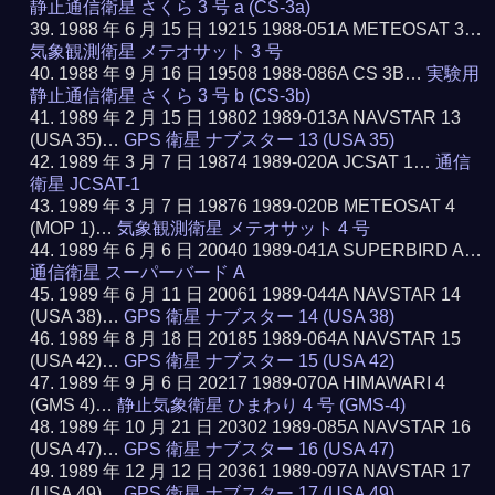
静止通信衛星 さくら 3 号 a (CS-3a)
1988 年 6 月 15 日 19215 1988-051A METEOSAT 3…
気象観測衛星 メテオサット 3 号
1988 年 9 月 16 日 19508 1988-086A CS 3B…
実験用
静止通信衛星 さくら 3 号 b (CS-3b)
1989 年 2 月 15 日 19802 1989-013A NAVSTAR 13
(USA 35)…
GPS 衛星 ナブスター 13 (USA 35)
1989 年 3 月 7 日 19874 1989-020A JCSAT 1…
通信
衛星 JCSAT-1
1989 年 3 月 7 日 19876 1989-020B METEOSAT 4
(MOP 1)…
気象観測衛星 メテオサット 4 号
1989 年 6 月 6 日 20040 1989-041A SUPERBIRD A…
通信衛星 スーパーバード A
1989 年 6 月 11 日 20061 1989-044A NAVSTAR 14
(USA 38)…
GPS 衛星 ナブスター 14 (USA 38)
1989 年 8 月 18 日 20185 1989-064A NAVSTAR 15
(USA 42)…
GPS 衛星 ナブスター 15 (USA 42)
1989 年 9 月 6 日 20217 1989-070A HIMAWARI 4
(GMS 4)…
静止気象衛星 ひまわり 4 号 (GMS-4)
1989 年 10 月 21 日 20302 1989-085A NAVSTAR 16
(USA 47)…
GPS 衛星 ナブスター 16 (USA 47)
1989 年 12 月 12 日 20361 1989-097A NAVSTAR 17
(USA 49)…
GPS 衛星 ナブスター 17 (USA 49)