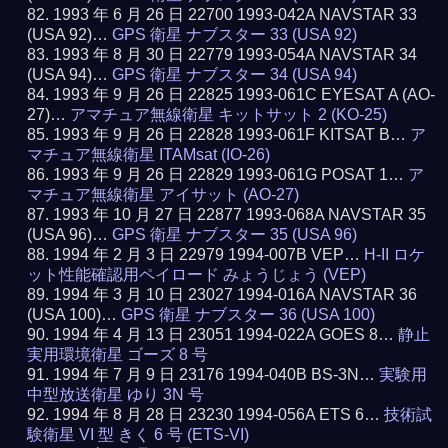
1993 年 6 月 26 日 22700 1993-042A NAVSTAR 33
(USA 92)…
GPS 衛星 ナブスター 33 (USA 92)
1993 年 8 月 30 日 22779 1993-054A NAVSTAR 34
(USA 94)…
GPS 衛星 ナブスター 34 (USA 94)
1993 年 9 月 26 日 22825 1993-061C EYESAT A (AO-
27)…
アマチュア無線衛星 キットサット 2 (KO-25)
1993 年 9 月 26 日 22828 1993-061F KITSAT B…
ア
マチュア無線衛星 ITAMsat (IO-26)
1993 年 9 月 26 日 22829 1993-061G POSAT 1…
ア
マチュア無線衛星 アイサット (AO-27)
1993 年 10 月 27 日 22877 1993-068A NAVSTAR 35
(USA 96)…
GPS 衛星 ナブスター 35 (USA 96)
1994 年 2 月 3 日 22979 1994-007B VEP…
H-II ロケ
ット性能確認用ペイロード みょうじょう (VEP)
1994 年 3 月 10 日 23027 1994-016A NAVSTAR 36
(USA 100)…
GPS 衛星 ナブスター 36 (USA 100)
1994 年 4 月 13 日 23051 1994-022A GOES 8…
静止
実用環境衛星 ゴーズ 8 号
1994 年 7 月 9 日 23176 1994-040B BS-3N…
実験用
中型放送衛星 ゆり 3N 号
1994 年 8 月 28 日 23230 1994-056A ETS 6…
技術試
験衛星 VI 型 きく 6 号 (ETS-VI)