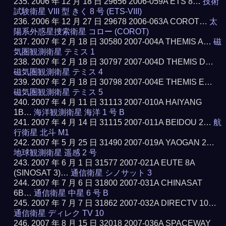
2006 年 12 月 18 日 29656 2006-059A ETS 8…
技術
試験衛星 VIII 型 きく 8 号 (ETS-VIII)
2006 年 12 月 27 日 29678 2006-063A COROT…
太
陽系外惑星捜索衛星 コロー (COROT)
2007 年 2 月 18 日 30580 2007-004A THEMIS A…
磁
気圏観測衛星 テミス 1
2007 年 2 月 18 日 30797 2007-004D THEMIS D…
磁気圏観測衛星 テミス 4
2007 年 2 月 18 日 30798 2007-004E THEMIS E…
磁気圏観測衛星 テミス 5
2007 年 4 月 11 日 31113 2007-010A HAIYANG
1B…
海洋観測衛星 海洋 1 号 B
2007 年 4 月 14 日 31115 2007-011A BEIDOU 2…
航
行衛星 北斗 M1
2007 年 5 月 25 日 31490 2007-019A YAOGAN 2…
地球観測衛星 遥感 2 号
2007 年 6 月 1 日 31577 2007-021A EUTE 8A
(SINOSAT 3)…
通信衛星 シノサット 3
2007 年 7 月 6 日 31800 2007-031A CHINASAT
6B…
通信衛星 中星 6 号 B
2007 年 7 月 7 日 31862 2007-032A DIRECTV 10…
通信衛星 ディレク TV 10
2007 年 8 月 15 日 32018 2007-036A SPACEWAY