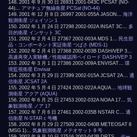
2001 年 9 月 30 日 26931 2001-043C PCSAT (NO-
44)…
アマチュア無線衛星 PCSat (NO-44)
2001 年 12 月 8 日 26997 2001-055A JASON…
海洋
観測衛星 ジェイソン 1
2002 年 1 月 24 日 27298 2002-002A INSAT 3C…
多
目的衛星 インサット 3C
2002 年 2 月 4 日 27367 2002-003A MDS 1…
民生部
品・コンポーネント実証衛星 つばさ (MDS-1)
2002 年 2 月 4 日 27368 2002-003B DASH/VEP 3…
高速再突入実験機／性能確認用ペイロード DASH/VEP 3
2002 年 3 月 1 日 27386 2002-009A ENVISAT…
環
境監視衛星 Envisat
2002 年 3 月 29 日 27399 2002-015A JCSAT 2A…
通
信衛星 JCSAT 2A
2002 年 5 月 4 日 27424 2002-022A AQUA…
地球観
測衛星 アクア (AQUA)
2002 年 6 月 25 日 27453 2002-032A NOAA 17…
気
象観測衛星 ノア 17
2002 年 7 月 6 日 27461 2002-035B NSTAR C…
通
信衛星 N-STAR c 号機
2002 年 8 月 29 日 27509 2002-040B METEOSAT 8
(MSG 1)…
気象観測衛星 メテオサット 8 号
2002 年 9 月 10 日 27516 2002-042B DRTS…
デー