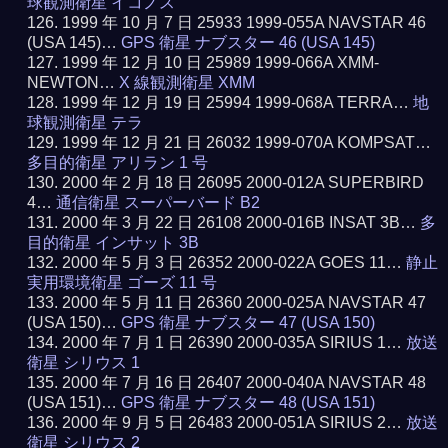
球観測衛星 イコノス
1999 年 10 月 7 日 25933 1999-055A NAVSTAR 46
(USA 145)…
GPS 衛星 ナブスター 46 (USA 145)
1999 年 12 月 10 日 25989 1999-066A XMM-
NEWTON…
X 線観測衛星 XMM
1999 年 12 月 19 日 25994 1999-068A TERRA…
地
球観測衛星 テラ
1999 年 12 月 21 日 26032 1999-070A KOMPSAT…
多目的衛星 アリラン 1 号
2000 年 2 月 18 日 26095 2000-012A SUPERBIRD
4…
通信衛星 スーパーバード B2
2000 年 3 月 22 日 26108 2000-016B INSAT 3B…
多
目的衛星 インサット 3B
2000 年 5 月 3 日 26352 2000-022A GOES 11…
静止
実用環境衛星 ゴーズ 11 号
2000 年 5 月 11 日 26360 2000-025A NAVSTAR 47
(USA 150)…
GPS 衛星 ナブスター 47 (USA 150)
2000 年 7 月 1 日 26390 2000-035A SIRIUS 1…
放送
衛星 シリウス 1
2000 年 7 月 16 日 26407 2000-040A NAVSTAR 48
(USA 151)…
GPS 衛星 ナブスター 48 (USA 151)
2000 年 9 月 5 日 26483 2000-051A SIRIUS 2…
放送
衛星 シリウス 2