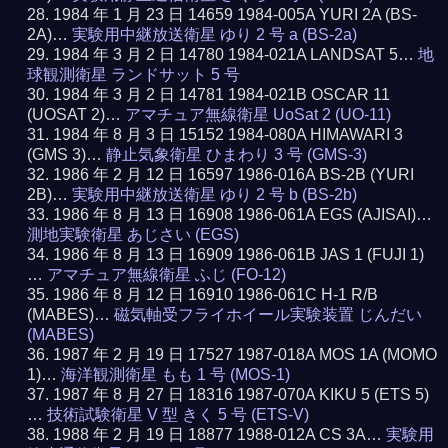
1984 年 1 月 23 日 14659 1984-005A YURI 2A (BS-
2A)…
実験用中継放送衛星 ゆり 2 号 a (BS-2a)
1984 年 3 月 2 日 14780 1984-021A LANDSAT 5…
地
球観測衛星 ランドサット 5 号
1984 年 3 月 2 日 14781 1984-021B OSCAR 11
(UOSAT 2)…
アマチュア無線衛星 UoSat 2 (UO-11)
1984 年 8 月 3 日 15152 1984-080A HIMAWARI 3
(GMS 3)…
静止気象衛星 ひまわり 3 号 (GMS-3)
1986 年 2 月 12 日 16597 1986-016A BS-2B (YURI
2B)…
実験用中継放送衛星 ゆり 2 号 b (BS-2b)
1986 年 8 月 13 日 16908 1986-061A EGS (AJISAI)…
測地実験衛星 あじさい (EGS)
1986 年 8 月 13 日 16909 1986-061B JAS 1 (FUJI 1)
…
アマチュア無線衛星 ふじ (FO-12)
1986 年 8 月 12 日 16910 1986-061C H-1 R/B
(MABES)…
磁気軸受フライホイール実験装置 じんだい
(MABES)
1987 年 2 月 19 日 17527 1987-018A MOS 1A (MOMO
1)…
海洋観測衛星 もも 1 号 (MOS-1)
1987 年 8 月 27 日 18316 1987-070A KIKU 5 (ETS 5)
…
技術試験衛星 V 型 きく 5 号 (ETS-V)
1988 年 2 月 19 日 18877 1988-012A CS 3A…
実験用