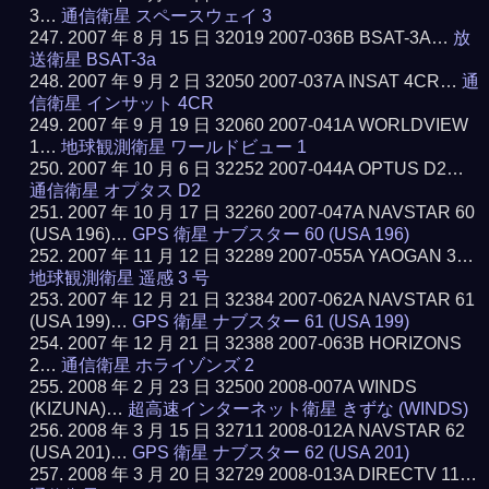
3…
通信衛星 スペースウェイ 3
2007 年 8 月 15 日 32019 2007-036B BSAT-3A…
放
送衛星 BSAT-3a
2007 年 9 月 2 日 32050 2007-037A INSAT 4CR…
通
信衛星 インサット 4CR
2007 年 9 月 19 日 32060 2007-041A WORLDVIEW
1…
地球観測衛星 ワールドビュー 1
2007 年 10 月 6 日 32252 2007-044A OPTUS D2…
通信衛星 オプタス D2
2007 年 10 月 17 日 32260 2007-047A NAVSTAR 60
(USA 196)…
GPS 衛星 ナブスター 60 (USA 196)
2007 年 11 月 12 日 32289 2007-055A YAOGAN 3…
地球観測衛星 遥感 3 号
2007 年 12 月 21 日 32384 2007-062A NAVSTAR 61
(USA 199)…
GPS 衛星 ナブスター 61 (USA 199)
2007 年 12 月 21 日 32388 2007-063B HORIZONS
2…
通信衛星 ホライゾンズ 2
2008 年 2 月 23 日 32500 2008-007A WINDS
(KIZUNA)…
超高速インターネット衛星 きずな (WINDS)
2008 年 3 月 15 日 32711 2008-012A NAVSTAR 62
(USA 201)…
GPS 衛星 ナブスター 62 (USA 201)
2008 年 3 月 20 日 32729 2008-013A DIRECTV 11…