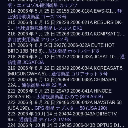
雲・エアロゾル観測衛星 カリプソ
2006 年 5 月 25 日 29155 2006-018A EWS-G1…
静
止実用環境衛星 ゴーズ 13 号
2006 年 6 月 15 日 29228 2006-021A RESURS DK-
1…
地球資源観測衛星 レスルス DK1
2006 年 7 月 28 日 29268 2006-031A KOMPSAT 2…
多目的実用衛星 アリラン 2 号
2006 年 8 月 5 日 29270 2006-032A EUTE HOT
BIRD 13B (HB 8)…
放送衛星 ホットバード 8
2006 年 8 月 12 日 29272 2006-033A JCSAT 10…
通
信衛星 JCSAT-3A
2006 年 8 月 22 日 29349 2006-034A KOREASAT 5
(MUGUNGWHA 5)…
通信衛星 コリアサット 5 号
2006 年 9 月 13 日 29398 2006-038A CHINASAT
22A…
通信衛星 中星 22 号 A
2006 年 9 月 23 日 29479 2006-041A HINODE
(SOLAR B)…
太陽観測衛星 ひので (SOLAR-B)
2006 年 9 月 26 日 29486 2006-042A NAVSTAR 58
(USA 190)…
GPS 衛星 ナブスター 58 (USA 190)
2006 年 10 月 14 日 29494 2006-043A DIRECTV
9S…
通信衛星 ディレク TV 9S
2006 年 10 月 14 日 29495 2006-043B OPTUS D1…