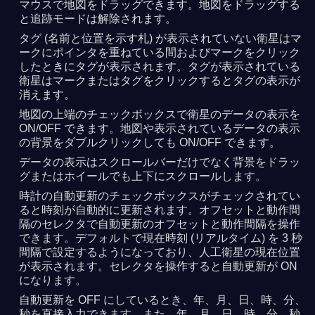
マウスで地図をドラッグできます。地図をドラッグする
と追跡モードは解除されます。
タグ (名前と位置を示す札) が表示されていない衛星はマ
ークにポインタを重ねている間およびマークをクリック
したときにタグが表示されます。タグが表示されている
衛星はマークまたはタグをクリックするとタグの表示が
消えます。
地図の上端のチェックボックスで衛星のデータの表示を
ON/OFF できます。地図や表示されているデータの表示
の背景をダブルクリックしても ON/OFF できます。
データの表示はスクロールバーだけでなく背景をドラッ
グまたはホイールでも上下にスクロールします。
時計の自動更新のチェックボックスがチェックされてい
ると時刻が自動的に更新されます。オフセットと動作間
隔のセレクタで自動更新のオフセットと動作間隔を操作
できます。デフォルトで現在時刻 (リアルタイム) を 3 秒
間隔で設定するようになっており、人工衛星の現在位置
が表示されます。セレクタを操作すると自動更新が ON
になります。
自動更新を OFF にしているとき、年、月、日、時、分、
秒を直接入力できます。また、年、月、日、時、分、秒