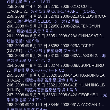
通信衛星 ディレク TV 11
2008 年 4 月 28 日 32785 2008-021C CUTE-
1.7+APD 2…
超小型衛星 Cute-1.7 + APD II (CO-65)
2008 年 4 月 28 日 32791 2008-021J SEEDS II (CO-
66)…
超小型衛星 SEEDS (シーズ) 2 号機
2008 年 5 月 27 日 32958 2008-026A FENGYUN
3A…
気象衛星 風雲 3 号 A
2008 年 6 月 9 日 33051 2008-028A CHINASAT 9…
通信衛星 中星 9 号
2008 年 6 月 12 日 33053 2008-029A FGRST
(GLAST)…
ガンマ線宇宙望遠鏡 フェルミ
2008 年 6 月 20 日 33105 2008-032A JASON 2…
海
洋観測衛星 ジェイソン 2
2008 年 8 月 15 日 33274 2008-038A SUPERBIRD
7…
通信衛星 スーパーバード C2
2008 年 9 月 6 日 33320 2008-041A HUANJING 1A
(HJ-1A)…
環境災害監視衛星 環境 1 号 A
2008 年 9 月 6 日 33321 2008-041B HUANJING 1B
(HJ-1B)…
環境災害監視衛星 環境 1 号 B
2008 年 9 月 7 日 33331 2008-042A GEOEYE 1…
光
学画像衛星 ジオアイ 1
2008 年 12 月 1 日 33446 2008-061A YAOGAN 4…
地球観測衛星 遥感 4 号