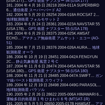
(USA 177)…
GPS 衛星 ナブスター 54 (USA 177)
2004 年 4 月 16 日 28218 2004-011A SUPERBIRD
6…
通信衛星 スーパーバード A2
2004 年 5 月 20 日 28254 2004-018A ROCSAT 2…
地球観測衛星 フォルモサット 2
2004 年 6 月 24 日 28361 2004-023A NAVSTAR 55
(USA 178)…
GPS 衛星 ナブスター 55 (USA 178)
2004 年 6 月 29 日 28375 2004-025K AMSAT
ECHO…
アマチュア無線衛星 アムサット・エコー (AO-
51)
2004 年 7 月 15 日 28376 2004-026A AURA…
地球
観測衛星 オーラ
2004 年 10 月 19 日 28451 2004-042A FENGYUN
2C…
静止気象衛星 風雲 2 号 C
2004 年 11 月 6 日 28474 2004-045A NAVSTAR 56
(USA 180)…
GPS 衛星 ナブスター 56 (USA 180)
2004 年 11 月 21 日 28485 2004-047A SWIFT…
ガン
マ線バースト観測衛星 スウィフト
2004 年 12 月 19 日 28498 2004-049G PARASOL…
地球観測衛星 パラソル
2005 年 2 月 26 日 28622 2005-006A HIMAWARI 6…
運輸多目的衛星新 1 号 ひまわり 6 号 (MTSAT-1R)
2005 年 5 月 5 日 28650 2005-017B HAMSAT…
アマ