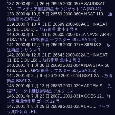
2000 年 9 月 26 日 26545 2000-057A SAUDISAT
1A…
アマチュア無線衛星 サウジサット 1A (SO-41)
2000 年 10 月 7 日 26559 2000-060A NSAT 110…
通
信衛星 N-SAT-110
2000 年 10 月 31 日 26599 2000-069A CHINASAT
32 (BEIDOU 1)…
航行衛星 北斗 1 号 A
2000 年 11 月 11 日 26605 2000-071A NAVSTAR 49
(USA 154)…
GPS 衛星 ナブスター 49 (USA 154)
2000 年 12 月 1 日 26626 2000-077A SIRIUS 3…
放
送衛星 シリウス 3
2000 年 12 月 21 日 26643 2000-082A CHINASAT
31 (BEIDOU 1B)…
航行衛星 北斗 1 号 B
2001 年 1 月 30 日 26690 2001-004A NAVSTAR 50
(USA 156)…
GPS 衛星 ナブスター 50 (USA 156)
2001 年 3 月 9 日 26720 2001-011B BSAT-2A…
放送
衛星 BSAT-2a
2001 年 7 月 13 日 26863 2001-029A ARTEMIS…
先
端型データ中継技術衛星 アルテミス
2001 年 7 月 23 日 26871 2001-031A GOES 12…
静
止実用環境衛星 ゴーズ 12 号
2001 年 8 月 29 日 26898 2001-038A LRE…
ドップ
ラ測距装置 LRE