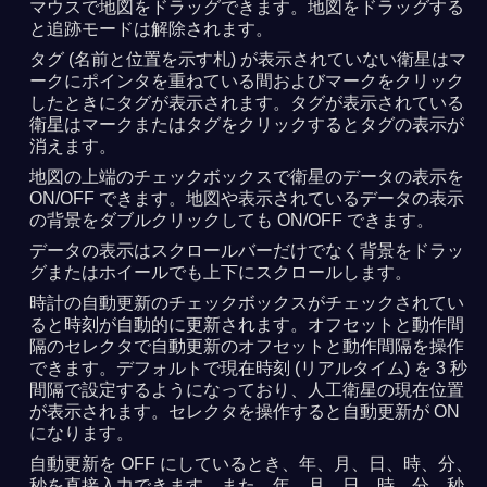
マウスで地図をドラッグできます。地図をドラッグする
と追跡モードは解除されます。
タグ (名前と位置を示す札) が表示されていない衛星はマ
ークにポインタを重ねている間およびマークをクリック
したときにタグが表示されます。タグが表示されている
衛星はマークまたはタグをクリックするとタグの表示が
消えます。
地図の上端のチェックボックスで衛星のデータの表示を
ON/OFF できます。地図や表示されているデータの表示
の背景をダブルクリックしても ON/OFF できます。
データの表示はスクロールバーだけでなく背景をドラッ
グまたはホイールでも上下にスクロールします。
時計の自動更新のチェックボックスがチェックされてい
ると時刻が自動的に更新されます。オフセットと動作間
隔のセレクタで自動更新のオフセットと動作間隔を操作
できます。デフォルトで現在時刻 (リアルタイム) を 3 秒
間隔で設定するようになっており、人工衛星の現在位置
が表示されます。セレクタを操作すると自動更新が ON
になります。
自動更新を OFF にしているとき、年、月、日、時、分、
秒を直接入力できます。また、年、月、日、時、分、秒