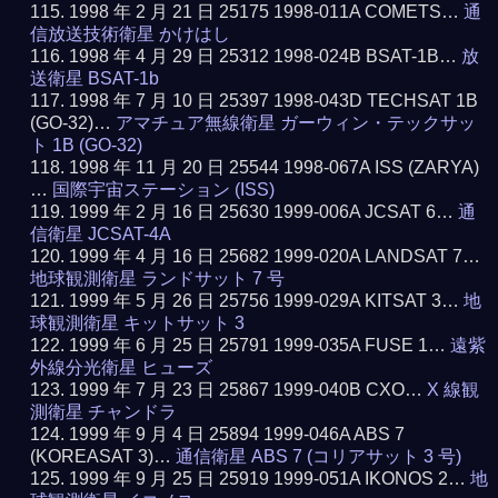
1998 年 2 月 21 日 25175 1998-011A COMETS…
通
信放送技術衛星 かけはし
1998 年 4 月 29 日 25312 1998-024B BSAT-1B…
放
送衛星 BSAT-1b
1998 年 7 月 10 日 25397 1998-043D TECHSAT 1B
(GO-32)…
アマチュア無線衛星 ガーウィン・テックサッ
ト 1B (GO-32)
1998 年 11 月 20 日 25544 1998-067A ISS (ZARYA)
…
国際宇宙ステーション (ISS)
1999 年 2 月 16 日 25630 1999-006A JCSAT 6…
通
信衛星 JCSAT-4A
1999 年 4 月 16 日 25682 1999-020A LANDSAT 7…
地球観測衛星 ランドサット 7 号
1999 年 5 月 26 日 25756 1999-029A KITSAT 3…
地
球観測衛星 キットサット 3
1999 年 6 月 25 日 25791 1999-035A FUSE 1…
遠紫
外線分光衛星 ヒューズ
1999 年 7 月 23 日 25867 1999-040B CXO…
X 線観
測衛星 チャンドラ
1999 年 9 月 4 日 25894 1999-046A ABS 7
(KOREASAT 3)…
通信衛星 ABS 7 (コリアサット 3 号)
1999 年 9 月 25 日 25919 1999-051A IKONOS 2…
地