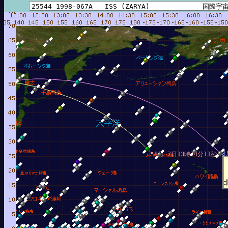
8
8月 7日13時14分11秒