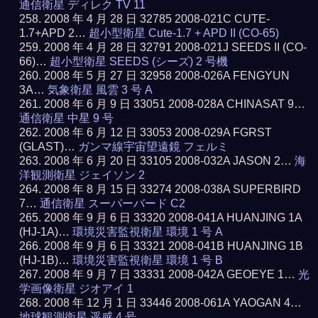
通信衛星 ディレク TV 11
2008 年 4 月 28 日 32785 2008-021C CUTE-
1.7+APD 2…
超小型衛星 Cute-1.7 + APD II (CO-65)
2008 年 4 月 28 日 32791 2008-021J SEEDS II (CO-
66)…
超小型衛星 SEEDS (シーズ) 2 号機
2008 年 5 月 27 日 32958 2008-026A FENGYUN
3A…
気象衛星 風雲 3 号 A
2008 年 6 月 9 日 33051 2008-028A CHINASAT 9…
通信衛星 中星 9 号
2008 年 6 月 12 日 33053 2008-029A FGRST
(GLAST)…
ガンマ線宇宙望遠鏡 フェルミ
2008 年 6 月 20 日 33105 2008-032A JASON 2…
海
洋観測衛星 ジェイソン 2
2008 年 8 月 15 日 33274 2008-038A SUPERBIRD
7…
通信衛星 スーパーバード C2
2008 年 9 月 6 日 33320 2008-041A HUANJING 1A
(HJ-1A)…
環境災害監視衛星 環境 1 号 A
2008 年 9 月 6 日 33321 2008-041B HUANJING 1B
(HJ-1B)…
環境災害監視衛星 環境 1 号 B
2008 年 9 月 7 日 33331 2008-042A GEOEYE 1…
光
学画像衛星 ジオアイ 1
2008 年 12 月 1 日 33446 2008-061A YAOGAN 4…
地球観測衛星 遥感 4 号