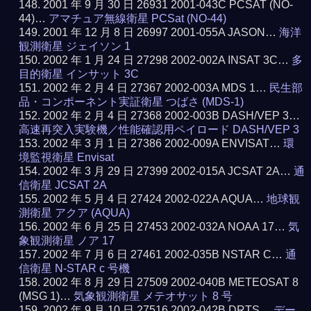
2001 年 9 月 30 日 26931 2001-043C PCSAT (NO-
44)…
アマチュア無線衛星 PCSat (NO-44)
2001 年 12 月 8 日 26997 2001-055A JASON…
海洋
観測衛星 ジェイソン 1
2002 年 1 月 24 日 27298 2002-002A INSAT 3C…
多
目的衛星 インサット 3C
2002 年 2 月 4 日 27367 2002-003A MDS 1…
民生部
品・コンポーネント実証衛星 つばさ (MDS-1)
2002 年 2 月 4 日 27368 2002-003B DASH/VEP 3…
高速再突入実験機／性能確認用ペイロード DASH/VEP 3
2002 年 3 月 1 日 27386 2002-009A ENVISAT…
環
境監視衛星 Envisat
2002 年 3 月 29 日 27399 2002-015A JCSAT 2A…
通
信衛星 JCSAT 2A
2002 年 5 月 4 日 27424 2002-022A AQUA…
地球観
測衛星 アクア (AQUA)
2002 年 6 月 25 日 27453 2002-032A NOAA 17…
気
象観測衛星 ノア 17
2002 年 7 月 6 日 27461 2002-035B NSTAR C…
通
信衛星 N-STAR c 号機
2002 年 8 月 29 日 27509 2002-040B METEOSAT 8
(MSG 1)…
気象観測衛星 メテオサット 8 号
2002 年 9 月 10 日 27516 2002-042B DRTS…
デー