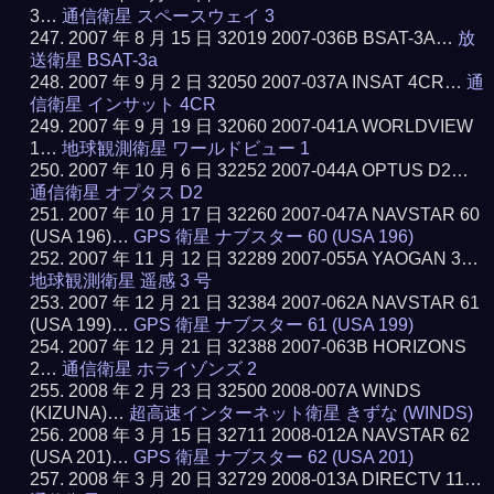
3…
通信衛星 スペースウェイ 3
2007 年 8 月 15 日 32019 2007-036B BSAT-3A…
放
送衛星 BSAT-3a
2007 年 9 月 2 日 32050 2007-037A INSAT 4CR…
通
信衛星 インサット 4CR
2007 年 9 月 19 日 32060 2007-041A WORLDVIEW
1…
地球観測衛星 ワールドビュー 1
2007 年 10 月 6 日 32252 2007-044A OPTUS D2…
通信衛星 オプタス D2
2007 年 10 月 17 日 32260 2007-047A NAVSTAR 60
(USA 196)…
GPS 衛星 ナブスター 60 (USA 196)
2007 年 11 月 12 日 32289 2007-055A YAOGAN 3…
地球観測衛星 遥感 3 号
2007 年 12 月 21 日 32384 2007-062A NAVSTAR 61
(USA 199)…
GPS 衛星 ナブスター 61 (USA 199)
2007 年 12 月 21 日 32388 2007-063B HORIZONS
2…
通信衛星 ホライゾンズ 2
2008 年 2 月 23 日 32500 2008-007A WINDS
(KIZUNA)…
超高速インターネット衛星 きずな (WINDS)
2008 年 3 月 15 日 32711 2008-012A NAVSTAR 62
(USA 201)…
GPS 衛星 ナブスター 62 (USA 201)
2008 年 3 月 20 日 32729 2008-013A DIRECTV 11…