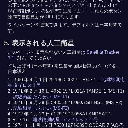
の下の＋ボタンと－ボタンでそれぞれ +1 または -1 に、
現在時刻ボタンで現在時刻に戻せます。これらのボタン
操作で自動更新が OFF になります。
タイムゾーンを選択できます。デフォルトは日本時間で
す。
5. 表示される人工衛星
このページで表示されない人工衛星は
Satellite Tracker
3D
で探してください。
打ち上げ日 (日本時間) 衛星番号 国際標識 カタログ名 …
日本語名
1960 年 4 月 1 日 29 1960-002B TIROS 1…
地球観測衛
星 タイロス 1 号
1971 年 2 月 16 日 4952 1971-011A TANSEI 1 (MS-T1)
…
試験衛星 たんせい (MS-T1)
1971 年 9 月 28 日 5485 1971-080A SHINSEI (MS-F2)
…
試験衛星 しんせい (MS-F2)
1972 年 7 月 23 日 6126 1972-058A LANDSAT 1
(ERTS 1)…
地球観測衛星 ランドサット 1 号
1974 年 11 月 16 日 7530 1974-089B OSCAR 7 (AO-7)