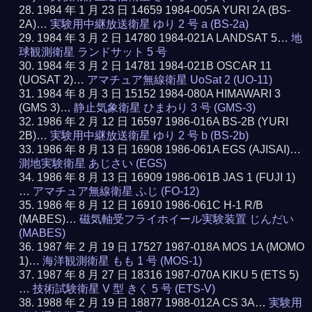
1984 年 1 月 23 日 14659 1984-005A YURI 2A (BS-
2A)…
実験用中継放送衛星 ゆり 2 号 a (BS-2a)
1984 年 3 月 2 日 14780 1984-021A LANDSAT 5…
地
球観測衛星 ランドサット 5 号
1984 年 3 月 2 日 14781 1984-021B OSCAR 11
(UOSAT 2)…
アマチュア無線衛星 UoSat 2 (UO-11)
1984 年 8 月 3 日 15152 1984-080A HIMAWARI 3
(GMS 3)…
静止気象衛星 ひまわり 3 号 (GMS-3)
1986 年 2 月 12 日 16597 1986-016A BS-2B (YURI
2B)…
実験用中継放送衛星 ゆり 2 号 b (BS-2b)
1986 年 8 月 13 日 16908 1986-061A EGS (AJISAI)…
測地実験衛星 あじさい (EGS)
1986 年 8 月 13 日 16909 1986-061B JAS 1 (FUJI 1)
…
アマチュア無線衛星 ふじ (FO-12)
1986 年 8 月 12 日 16910 1986-061C H-1 R/B
(MABES)…
磁気軸受フライホイール実験装置 じんだい
(MABES)
1987 年 2 月 19 日 17527 1987-018A MOS 1A (MOMO
1)…
海洋観測衛星 もも 1 号 (MOS-1)
1987 年 8 月 27 日 18316 1987-070A KIKU 5 (ETS 5)
…
技術試験衛星 V 型 きく 5 号 (ETS-V)
1988 年 2 月 19 日 18877 1988-012A CS 3A…
実験用