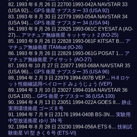
1993 年 6 月 26 日 22700 1993-042A NAVSTAR 33
(USA 92)…
GPS 衛星 ナブスター 33 (USA 92)
1993 年 8 月 30 日 22779 1993-054A NAVSTAR 34
(USA 94)…
GPS 衛星 ナブスター 34 (USA 94)
1993 年 9 月 26 日 22825 1993-061C EYESAT A (AO-
27)…
アマチュア無線衛星 キットサット 2 (KO-25)
1993 年 9 月 26 日 22828 1993-061F KITSAT B…
ア
マチュア無線衛星 ITAMsat (IO-26)
1993 年 9 月 26 日 22829 1993-061G POSAT 1…
ア
マチュア無線衛星 アイサット (AO-27)
1993 年 10 月 27 日 22877 1993-068A NAVSTAR 35
(USA 96)…
GPS 衛星 ナブスター 35 (USA 96)
1994 年 2 月 3 日 22979 1994-007B VEP…
H-II ロケ
ット性能確認用ペイロード みょうじょう (VEP)
1994 年 3 月 10 日 23027 1994-016A NAVSTAR 36
(USA 100)…
GPS 衛星 ナブスター 36 (USA 100)
1994 年 4 月 13 日 23051 1994-022A GOES 8…
静止
実用環境衛星 ゴーズ 8 号
1994 年 7 月 9 日 23176 1994-040B BS-3N…
実験用
中型放送衛星 ゆり 3N 号
1994 年 8 月 28 日 23230 1994-056A ETS 6…
技術試
験衛星 VI 型 きく 6 号 (ETS-VI)