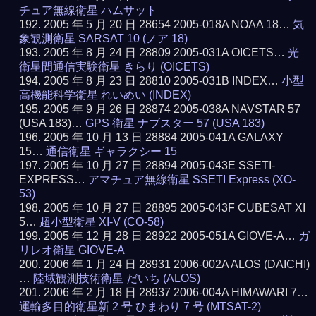
チュア無線衛星 ハムサット
2005 年 5 月 20 日 28654 2005-018A NOAA 18…
気
象観測衛星 SARSAT 10 (ノア 18)
2005 年 8 月 24 日 28809 2005-031A OICETS…
光
衛星間通信実験衛星 きらり (OICETS)
2005 年 8 月 23 日 28810 2005-031B INDEX…
小型
高機能科学衛星 れいめい (INDEX)
2005 年 9 月 26 日 28874 2005-038A NAVSTAR 57
(USA 183)…
GPS 衛星 ナブスター 57 (USA 183)
2005 年 10 月 13 日 28884 2005-041A GALAXY
15…
通信衛星 ギャラクシー 15
2005 年 10 月 27 日 28894 2005-043E SSETI-
EXPRESS…
アマチュア無線衛星 SSETI Express (XO-
53)
2005 年 10 月 27 日 28895 2005-043F CUBESAT XI
5…
超小型衛星 XI-V (CO-58)
2005 年 12 月 28 日 28922 2005-051A GIOVE-A…
ガ
リレオ衛星 GIOVE-A
2006 年 1 月 24 日 28931 2006-002A ALOS (DAICHI)
…
陸域観測技術衛星 だいち (ALOS)
2006 年 2 月 18 日 28937 2006-004A HIMAWARI 7…
運輸多目的衛星新 2 号 ひまわり 7 号 (MTSAT-2)