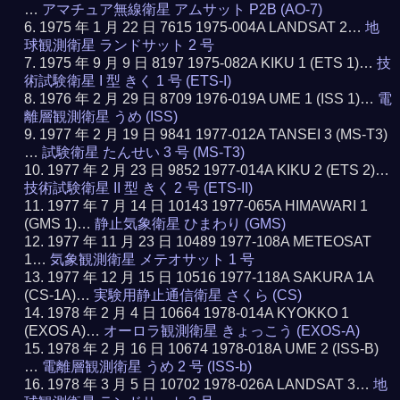
…
アマチュア無線衛星 アムサット P2B (AO-7)
1975 年 1 月 22 日 7615 1975-004A LANDSAT 2…
地
球観測衛星 ランドサット 2 号
1975 年 9 月 9 日 8197 1975-082A KIKU 1 (ETS 1)…
技
術試験衛星 I 型 きく 1 号 (ETS-I)
1976 年 2 月 29 日 8709 1976-019A UME 1 (ISS 1)…
電
離層観測衛星 うめ (ISS)
1977 年 2 月 19 日 9841 1977-012A TANSEI 3 (MS-T3)
…
試験衛星 たんせい 3 号 (MS-T3)
1977 年 2 月 23 日 9852 1977-014A KIKU 2 (ETS 2)…
技術試験衛星 II 型 きく 2 号 (ETS-II)
1977 年 7 月 14 日 10143 1977-065A HIMAWARI 1
(GMS 1)…
静止気象衛星 ひまわり (GMS)
1977 年 11 月 23 日 10489 1977-108A METEOSAT
1…
気象観測衛星 メテオサット 1 号
1977 年 12 月 15 日 10516 1977-118A SAKURA 1A
(CS-1A)…
実験用静止通信衛星 さくら (CS)
1978 年 2 月 4 日 10664 1978-014A KYOKKO 1
(EXOS A)…
オーロラ観測衛星 きょっこう (EXOS-A)
1978 年 2 月 16 日 10674 1978-018A UME 2 (ISS-B)
…
電離層観測衛星 うめ 2 号 (ISS-b)
1978 年 3 月 5 日 10702 1978-026A LANDSAT 3…
地