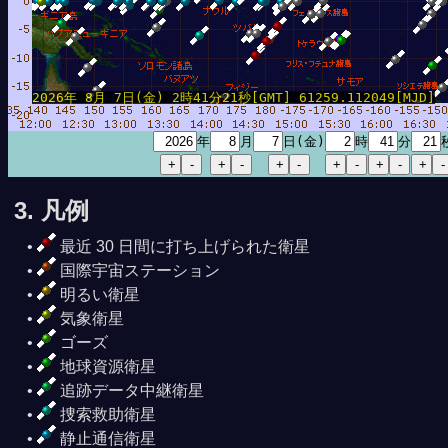
2026年 8月 7日(金) 2時41分21秒[GMT] 61259.112049[MJD]
年
月
日(金)
時
分
3. 凡例
最近 30 日間に打ち上げられた衛星
国際宇宙ステーション
明るい衛星
気象衛星
ゴーズ
地球資源衛星
追跡データ中継衛星
捜索救助衛星
静止通信衛星