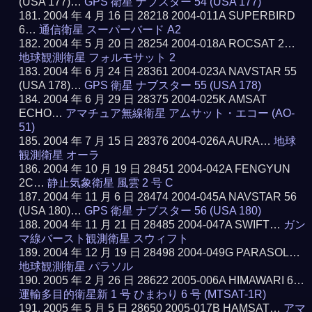
(USA 177)…
GPS 衛星 ナブスター 54 (USA 177)
2004 年 4 月 16 日 28218 2004-011A SUPERBIRD
6…
通信衛星 スーパーバード A2
2004 年 5 月 20 日 28254 2004-018A ROCSAT 2…
地球観測衛星 フォルモサット 2
2004 年 6 月 24 日 28361 2004-023A NAVSTAR 55
(USA 178)…
GPS 衛星 ナブスター 55 (USA 178)
2004 年 6 月 29 日 28375 2004-025K AMSAT
ECHO…
アマチュア無線衛星 アムサット・エコー (AO-
51)
2004 年 7 月 15 日 28376 2004-026A AURA…
地球
観測衛星 オーラ
2004 年 10 月 19 日 28451 2004-042A FENGYUN
2C…
静止気象衛星 風雲 2 号 C
2004 年 11 月 6 日 28474 2004-045A NAVSTAR 56
(USA 180)…
GPS 衛星 ナブスター 56 (USA 180)
2004 年 11 月 21 日 28485 2004-047A SWIFT…
ガン
マ線バースト観測衛星 スウィフト
2004 年 12 月 19 日 28498 2004-049G PARASOL…
地球観測衛星 パラソル
2005 年 2 月 26 日 28622 2005-006A HIMAWARI 6…
運輸多目的衛星新 1 号 ひまわり 6 号 (MTSAT-1R)
2005 年 5 月 5 日 28650 2005-017B HAMSAT…
アマ