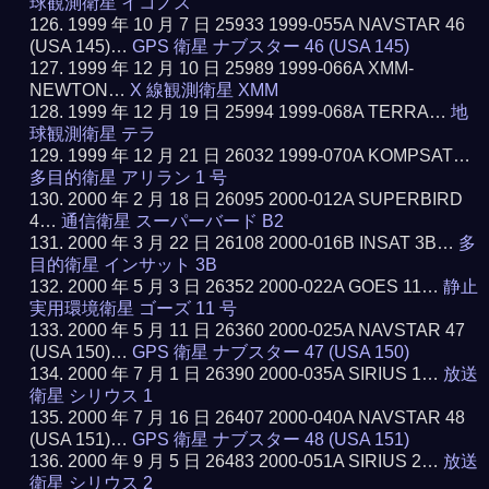
球観測衛星 イコノス
1999 年 10 月 7 日 25933 1999-055A NAVSTAR 46
(USA 145)…
GPS 衛星 ナブスター 46 (USA 145)
1999 年 12 月 10 日 25989 1999-066A XMM-
NEWTON…
X 線観測衛星 XMM
1999 年 12 月 19 日 25994 1999-068A TERRA…
地
球観測衛星 テラ
1999 年 12 月 21 日 26032 1999-070A KOMPSAT…
多目的衛星 アリラン 1 号
2000 年 2 月 18 日 26095 2000-012A SUPERBIRD
4…
通信衛星 スーパーバード B2
2000 年 3 月 22 日 26108 2000-016B INSAT 3B…
多
目的衛星 インサット 3B
2000 年 5 月 3 日 26352 2000-022A GOES 11…
静止
実用環境衛星 ゴーズ 11 号
2000 年 5 月 11 日 26360 2000-025A NAVSTAR 47
(USA 150)…
GPS 衛星 ナブスター 47 (USA 150)
2000 年 7 月 1 日 26390 2000-035A SIRIUS 1…
放送
衛星 シリウス 1
2000 年 7 月 16 日 26407 2000-040A NAVSTAR 48
(USA 151)…
GPS 衛星 ナブスター 48 (USA 151)
2000 年 9 月 5 日 26483 2000-051A SIRIUS 2…
放送
衛星 シリウス 2