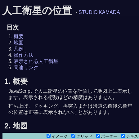
人工衛星の位置
-
STUDIO KAMADA
目次
概要
地図
凡例
操作方法
表示される人工衛星
関連リンク
1. 概要
JavaScript で人工衛星の位置を計算して地図上に表示し
ます。表示される桁数ほどの精度はありません。
打ち上げ、ドッキング、再突入または帰還の前後の衛星
の位置は正確に表示されないことがあります。
2. 地図
イメージ
グリッド
ボーダー
テキ