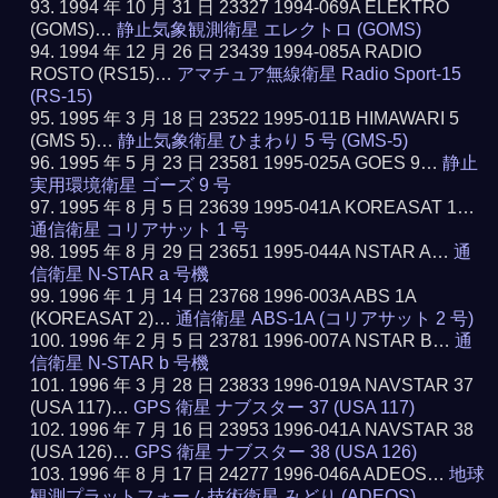
1994 年 10 月 31 日 23327 1994-069A ELEKTRO
(GOMS)…
静止気象観測衛星 エレクトロ (GOMS)
1994 年 12 月 26 日 23439 1994-085A RADIO
ROSTO (RS15)…
アマチュア無線衛星 Radio Sport-15
(RS-15)
1995 年 3 月 18 日 23522 1995-011B HIMAWARI 5
(GMS 5)…
静止気象衛星 ひまわり 5 号 (GMS-5)
1995 年 5 月 23 日 23581 1995-025A GOES 9…
静止
実用環境衛星 ゴーズ 9 号
1995 年 8 月 5 日 23639 1995-041A KOREASAT 1…
通信衛星 コリアサット 1 号
1995 年 8 月 29 日 23651 1995-044A NSTAR A…
通
信衛星 N-STAR a 号機
1996 年 1 月 14 日 23768 1996-003A ABS 1A
(KOREASAT 2)…
通信衛星 ABS-1A (コリアサット 2 号)
1996 年 2 月 5 日 23781 1996-007A NSTAR B…
通
信衛星 N-STAR b 号機
1996 年 3 月 28 日 23833 1996-019A NAVSTAR 37
(USA 117)…
GPS 衛星 ナブスター 37 (USA 117)
1996 年 7 月 16 日 23953 1996-041A NAVSTAR 38
(USA 126)…
GPS 衛星 ナブスター 38 (USA 126)
1996 年 8 月 17 日 24277 1996-046A ADEOS…
地球
観測プラットフォーム技術衛星 みどり (ADEOS)