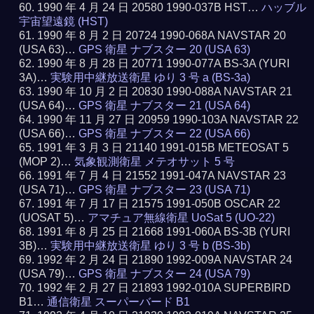
1990 年 4 月 24 日 20580 1990-037B HST…
ハッブル
宇宙望遠鏡 (HST)
1990 年 8 月 2 日 20724 1990-068A NAVSTAR 20
(USA 63)…
GPS 衛星 ナブスター 20 (USA 63)
1990 年 8 月 28 日 20771 1990-077A BS-3A (YURI
3A)…
実験用中継放送衛星 ゆり 3 号 a (BS-3a)
1990 年 10 月 2 日 20830 1990-088A NAVSTAR 21
(USA 64)…
GPS 衛星 ナブスター 21 (USA 64)
1990 年 11 月 27 日 20959 1990-103A NAVSTAR 22
(USA 66)…
GPS 衛星 ナブスター 22 (USA 66)
1991 年 3 月 3 日 21140 1991-015B METEOSAT 5
(MOP 2)…
気象観測衛星 メテオサット 5 号
1991 年 7 月 4 日 21552 1991-047A NAVSTAR 23
(USA 71)…
GPS 衛星 ナブスター 23 (USA 71)
1991 年 7 月 17 日 21575 1991-050B OSCAR 22
(UOSAT 5)…
アマチュア無線衛星 UoSat 5 (UO-22)
1991 年 8 月 25 日 21668 1991-060A BS-3B (YURI
3B)…
実験用中継放送衛星 ゆり 3 号 b (BS-3b)
1992 年 2 月 24 日 21890 1992-009A NAVSTAR 24
(USA 79)…
GPS 衛星 ナブスター 24 (USA 79)
1992 年 2 月 27 日 21893 1992-010A SUPERBIRD
B1…
通信衛星 スーパーバード B1