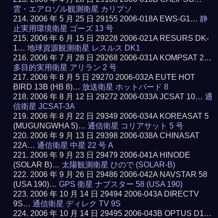
雲・エアロゾル観測衛星 カリプソ
2006 年 5 月 25 日 29155 2006-018A EWS-G1…
静
止実用環境衛星 ゴーズ 13 号
2006 年 6 月 15 日 29228 2006-021A RESURS DK-
1…
地球資源観測衛星 レスルス DK1
2006 年 7 月 28 日 29268 2006-031A KOMPSAT 2…
多目的実用衛星 アリラン 2 号
2006 年 8 月 5 日 29270 2006-032A EUTE HOT
BIRD 13B (HB 8)…
放送衛星 ホットバード 8
2006 年 8 月 12 日 29272 2006-033A JCSAT 10…
通
信衛星 JCSAT-3A
2006 年 8 月 22 日 29349 2006-034A KOREASAT 5
(MUGUNGWHA 5)…
通信衛星 コリアサット 5 号
2006 年 9 月 13 日 29398 2006-038A CHINASAT
22A…
通信衛星 中星 22 号 A
2006 年 9 月 23 日 29479 2006-041A HINODE
(SOLAR B)…
太陽観測衛星 ひので (SOLAR-B)
2006 年 9 月 26 日 29486 2006-042A NAVSTAR 58
(USA 190)…
GPS 衛星 ナブスター 58 (USA 190)
2006 年 10 月 14 日 29494 2006-043A DIRECTV
9S…
通信衛星 ディレク TV 9S
2006 年 10 月 14 日 29495 2006-043B OPTUS D1…