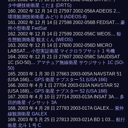
タ中継技術衛星 こだま (DRTS)
2002 年 12 月 14 日 27597 2002-056A ADEOS 2…
環境観測技術衛星 みどり II (ADEOS-II)
2002 年 12 月 14 日 27598 2002-056B FEDSAT…
豪
州小型衛星 FedSat
2002 年 12 月 14 日 27599 2002-056C WEOS…
鯨
生態観測衛星 観太くん (WEOS)
2002 年 12 月 14 日 27600 2002-056D MICRO
LABSAT…
小型実証衛星 マイクロラブサット 1 号機
2002 年 12 月 21 日 27607 2002-058C SAUDISAT
1C (SO-50)…
アマチュア無線衛星 サウジサット 1C (SO-
50)
2003 年 1 月 30 日 27663 2003-005A NAVSTAR 51
(USA 166)…
GPS 衛星 ナブスター 51 (USA 166)
2003 年 4 月 1 日 27704 2003-010A NAVSTAR 52
(USA 168)…
GPS 衛星 ナブスター 52 (USA 168)
2003 年 4 月 10 日 27714 2003-013A INSAT 3A…
多
目的衛星 インサット 3A
2003 年 4 月 28 日 27783 2003-017A GALEX…
紫外
線観測衛星 GALEX
2003 年 5 月 25 日 27813 2003-021A BD 1 03…
航行
衛星 北斗 1 号 C