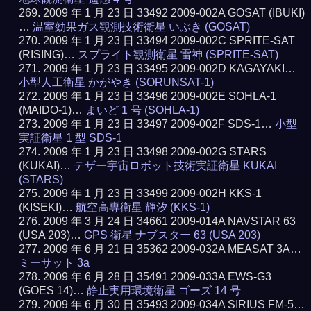
2009 年 1 月 23 日 33492 2009-002A GOSAT (IBUKI)
…
温室効果ガス観測技術衛星 いぶき (GOSAT)
2009 年 1 月 23 日 33494 2009-002C SPRITE-SAT
(RISING)…
スプライト観測衛星 雷神 (SPRITE-SAT)
2009 年 1 月 23 日 33495 2009-002D KAGAYAKI…
小型人工衛星 かがやき (SORUNSAT-1)
2009 年 1 月 23 日 33496 2009-002E SOHLA-1
(MAIDO-1)…
まいど 1 号 (SOHLA-1)
2009 年 1 月 23 日 33497 2009-002F SDS-1…
小型
実証衛星 1 型 SDS-1
2009 年 1 月 23 日 33498 2009-002G STARS
(KUKAI)…
テザー宇宙ロボット技術実証衛星 KUKAI
(STARS)
2009 年 1 月 23 日 33499 2009-002H KKS-1
(KISEKI)…
航空高専衛星 輝汐 (KKS-1)
2009 年 3 月 24 日 34661 2009-014A NAVSTAR 63
(USA 203)…
GPS 衛星 ナブスター 63 (USA 203)
2009 年 6 月 21 日 35362 2009-032A MEASAT 3A…
ミーサット 3a
2009 年 6 月 28 日 35491 2009-033A EWS-G3
(GOES 14)…
静止実用環境衛星 ゴーズ 14 号
2009 年 6 月 30 日 35493 2009-034A SIRIUS FM-5…