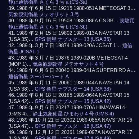
静止通信衛星 さくら 3 号 a (CS-3a)
1988 年 6 月 15 日 19215 1988-051A METEOSAT 3…
気象観測衛星 メテオサット 3 号
1988 年 9 月 16 日 19508 1988-086A CS 3B…
実験用
静止通信衛星 さくら 3 号 b (CS-3b)
1989 年 2 月 15 日 19802 1989-013A NAVSTAR 13
(USA 35)…
GPS 衛星 ナブスター 13 (USA 35)
1989 年 3 月 7 日 19874 1989-020A JCSAT 1…
通信
衛星 JCSAT-1
1989 年 3 月 7 日 19876 1989-020B METEOSAT 4
(MOP 1)…
気象観測衛星 メテオサット 4 号
1989 年 6 月 6 日 20040 1989-041A SUPERBIRD A…
通信衛星 スーパーバード A
1989 年 6 月 11 日 20061 1989-044A NAVSTAR 14
(USA 38)…
GPS 衛星 ナブスター 14 (USA 38)
1989 年 8 月 18 日 20185 1989-064A NAVSTAR 15
(USA 42)…
GPS 衛星 ナブスター 15 (USA 42)
1989 年 9 月 6 日 20217 1989-070A HIMAWARI 4
(GMS 4)…
静止気象衛星 ひまわり 4 号 (GMS-4)
1989 年 10 月 21 日 20302 1989-085A NAVSTAR 16
(USA 47)…
GPS 衛星 ナブスター 16 (USA 47)
1989 年 12 月 12 日 20361 1989-097A NAVSTAR 17
(USA 49)…
GPS 衛星 ナブスター 17 (USA 49)