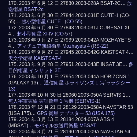
2003 年 6 月 12 日 27830 2003-028A BSAT-2C…
放
送衛星 BSAT-2c
2003 年 6 月 30 日 27844 2003-031E CUTE-1 (CO-
55)…
超小型衛星 CUTE-I (CO-55)
2003 年 6 月 30 日 27848 2003-031J CUBESAT XI
4…
超小型衛星 XI-IV (CO-57)
2003 年 9 月 27 日 27939 2003-042A MOZHAYETS
4…
アマチュア無線衛星 Mozhayets 4 (RS-22)
2003 年 9 月 27 日 27945 2003-042G KAISTSAT 4…
天文学衛星 KAISTSAT-4
2003 年 9 月 28 日 27951 2003-043E INSAT 3E…
多
目的衛星 インサット 3E
2003 年 10 月 1 日 27954 2003-044A HORIZONS 1
(GALAXY 13)…
通信衛星 ホライゾンズ 1 (ギャラクシー
13)
2003 年 10 月 30 日 28060 2003-050A SERVIS 1…
無人宇宙実験 実証衛星 1 号機 (SERVIS-1)
2003 年 12 月 21 日 28129 2003-058A NAVSTAR 53
(USA 175)…
GPS 衛星 ナブスター 53 (USA 175)
2004 年 3 月 13 日 28184 2004-007A ABS 4
(MBSAT)…
モバイル放送用衛星 MBSAT
2004 年 3 月 21 日 28190 2004-009A NAVSTAR 54