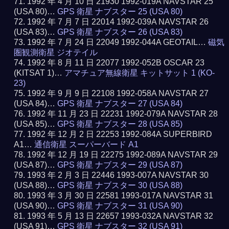
1992 年 4 月 10 日 21930 1992-019A NAVSTAR 25
(USA 80)…
GPS 衛星 ナブスター 25 (USA 80)
1992 年 7 月 7 日 22014 1992-039A NAVSTAR 26
(USA 83)…
GPS 衛星 ナブスター 26 (USA 83)
1992 年 7 月 24 日 22049 1992-044A GEOTAIL…
磁気
圏観測衛星 ジオテイル
1992 年 8 月 11 日 22077 1992-052B OSCAR 23
(KITSAT 1)…
アマチュア無線衛星 キットサット 1 (KO-
23)
1992 年 9 月 9 日 22108 1992-058A NAVSTAR 27
(USA 84)…
GPS 衛星 ナブスター 27 (USA 84)
1992 年 11 月 23 日 22231 1992-079A NAVSTAR 28
(USA 85)…
GPS 衛星 ナブスター 28 (USA 85)
1992 年 12 月 2 日 22253 1992-084A SUPERBIRD
A1…
通信衛星 スーパーバード A1
1992 年 12 月 19 日 22275 1992-089A NAVSTAR 29
(USA 87)…
GPS 衛星 ナブスター 29 (USA 87)
1993 年 2 月 3 日 22446 1993-007A NAVSTAR 30
(USA 88)…
GPS 衛星 ナブスター 30 (USA 88)
1993 年 3 月 30 日 22581 1993-017A NAVSTAR 31
(USA 90)…
GPS 衛星 ナブスター 31 (USA 90)
1993 年 5 月 13 日 22657 1993-032A NAVSTAR 32
(USA 91)…
GPS 衛星 ナブスター 32 (USA 91)