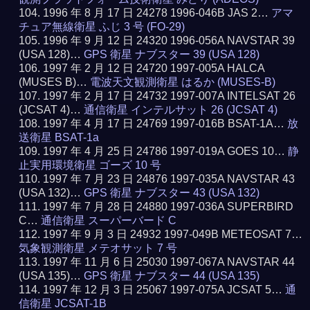
1996 年 8 月 17 日 24278 1996-046B JAS 2…
アマ
チュア無線衛星 ふじ 3 号 (FO-29)
1996 年 9 月 12 日 24320 1996-056A NAVSTAR 39
(USA 128)…
GPS 衛星 ナブスター 39 (USA 128)
1997 年 2 月 12 日 24720 1997-005A HALCA
(MUSES B)…
電波天文観測衛星 はるか (MUSES-B)
1997 年 2 月 17 日 24732 1997-007A INTELSAT 26
(JCSAT 4)…
通信衛星 インテルサット 26 (JCSAT 4)
1997 年 4 月 17 日 24769 1997-016B BSAT-1A…
放
送衛星 BSAT-1a
1997 年 4 月 25 日 24786 1997-019A GOES 10…
静
止実用環境衛星 ゴーズ 10 号
1997 年 7 月 23 日 24876 1997-035A NAVSTAR 43
(USA 132)…
GPS 衛星 ナブスター 43 (USA 132)
1997 年 7 月 28 日 24880 1997-036A SUPERBIRD
C…
通信衛星 スーパーバード C
1997 年 9 月 3 日 24932 1997-049B METEOSAT 7…
気象観測衛星 メテオサット 7 号
1997 年 11 月 6 日 25030 1997-067A NAVSTAR 44
(USA 135)…
GPS 衛星 ナブスター 44 (USA 135)
1997 年 12 月 3 日 25067 1997-075A JCSAT 5…
通
信衛星 JCSAT-1B