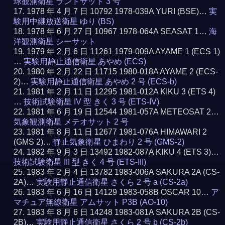
球観測衛星 ランドサット 3 号
1978 年 4 月 7 日 10792 1978-039A YURI (BSE)…
実
験用中継放送衛星 ゆり (BS)
1978 年 6 月 27 日 10967 1978-064A SEASAT 1…
海
洋観測衛星 シーサット
1979 年 2 月 6 日 11261 1979-009A AYAME 1 (ECS 1)
…
実験用静止通信衛星 あやめ (ECS)
1980 年 2 月 22 日 11715 1980-018A AYAME 2 (ECS-
2)…
実験用静止通信衛星 あやめ 2 号 (ECS-b)
1981 年 2 月 11 日 12295 1981-012A KIKU 3 (ETS 4)
…
技術試験衛星 IV 型 きく 3 号 (ETS-IV)
1981 年 6 月 19 日 12544 1981-057A METEOSAT 2…
気象観測衛星 メテオサット 2 号
1981 年 8 月 11 日 12677 1981-076A HIMAWARI 2
(GMS 2)…
静止気象衛星 ひまわり 2 号 (GMS-2)
1982 年 9 月 3 日 13492 1982-087A KIKU 4 (ETS 3)…
技術試験衛星 III 型 きく 4 号 (ETS-III)
1983 年 2 月 4 日 13782 1983-006A SAKURA 2A (CS-
2A)…
実験用静止通信衛星 さくら 2 号 a (CS-2a)
1983 年 6 月 16 日 14129 1983-058B OSCAR 10…
ア
マチュア無線衛星 アムサット P3B (AO-10)
1983 年 8 月 6 日 14248 1983-081A SAKURA 2B (CS-
2B)…
実験用静止通信衛星 さくら 2 号 b (CS-2b)