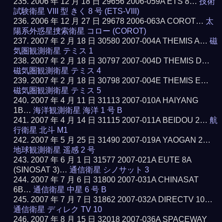
2006 年 12 月 18 日 29656 2006-059A ETS 8…
技術
試験衛星 VIII 型 きく 8 号 (ETS-VIII)
2006 年 12 月 27 日 29678 2006-063A COROT…
太
陽系外惑星捜索衛星 コロー (COROT)
2007 年 2 月 18 日 30580 2007-004A THEMIS A…
磁
気圏観測衛星 テミス 1
2007 年 2 月 18 日 30797 2007-004D THEMIS D…
磁気圏観測衛星 テミス 4
2007 年 2 月 18 日 30798 2007-004E THEMIS E…
磁気圏観測衛星 テミス 5
2007 年 4 月 11 日 31113 2007-010A HAIYANG
1B…
海洋観測衛星 海洋 1 号 B
2007 年 4 月 14 日 31115 2007-011A BEIDOU 2…
航
行衛星 北斗 M1
2007 年 5 月 25 日 31490 2007-019A YAOGAN 2…
地球観測衛星 遥感 2 号
2007 年 6 月 1 日 31577 2007-021A EUTE 8A
(SINOSAT 3)…
通信衛星 シノサット 3
2007 年 7 月 6 日 31800 2007-031A CHINASAT
6B…
通信衛星 中星 6 号 B
2007 年 7 月 7 日 31862 2007-032A DIRECTV 10…
通信衛星 ディレク TV 10
2007 年 8 月 15 日 32018 2007-036A SPACEWAY