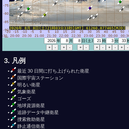
2026年 8月 8日(土)21時03分33秒[GMT] 61260.877465[MJD]
年
月
日(土)
時
分
3. 凡例
最近 30 日間に打ち上げられた衛星
国際宇宙ステーション
明るい衛星
気象衛星
ゴーズ
地球資源衛星
追跡データ中継衛星
捜索救助衛星
静止通信衛星