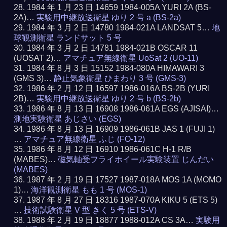
1984 年 1 月 23 日 14659 1984-005A YURI 2A (BS-
2A)…
実験用中継放送衛星 ゆり 2 号 a (BS-2a)
1984 年 3 月 2 日 14780 1984-021A LANDSAT 5…
地
球観測衛星 ランドサット 5 号
1984 年 3 月 2 日 14781 1984-021B OSCAR 11
(UOSAT 2)…
アマチュア無線衛星 UoSat 2 (UO-11)
1984 年 8 月 3 日 15152 1984-080A HIMAWARI 3
(GMS 3)…
静止気象衛星 ひまわり 3 号 (GMS-3)
1986 年 2 月 12 日 16597 1986-016A BS-2B (YURI
2B)…
実験用中継放送衛星 ゆり 2 号 b (BS-2b)
1986 年 8 月 13 日 16908 1986-061A EGS (AJISAI)…
測地実験衛星 あじさい (EGS)
1986 年 8 月 13 日 16909 1986-061B JAS 1 (FUJI 1)
…
アマチュア無線衛星 ふじ (FO-12)
1986 年 8 月 12 日 16910 1986-061C H-1 R/B
(MABES)…
磁気軸受フライホイール実験装置 じんだい
(MABES)
1987 年 2 月 19 日 17527 1987-018A MOS 1A (MOMO
1)…
海洋観測衛星 もも 1 号 (MOS-1)
1987 年 8 月 27 日 18316 1987-070A KIKU 5 (ETS 5)
…
技術試験衛星 V 型 きく 5 号 (ETS-V)
1988 年 2 月 19 日 18877 1988-012A CS 3A…
実験用