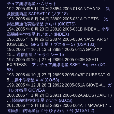
チュア無線衛星 ハムサット
2005 年 5 月 20 日 28654 2005-018A NOAA 18…
気
象観測衛星 SARSAT 10 (ノア 18)
2005 年 8 月 24 日 28809 2005-031A OICETS…
光
衛星間通信実験衛星 きらり (OICETS)
2005 年 8 月 23 日 28810 2005-031B INDEX…
小型
高機能科学衛星 れいめい (INDEX)
2005 年 9 月 26 日 28874 2005-038A NAVSTAR 57
(USA 183)…
GPS 衛星 ナブスター 57 (USA 183)
2005 年 10 月 13 日 28884 2005-041A GALAXY
15…
通信衛星 ギャラクシー 15
2005 年 10 月 27 日 28894 2005-043E SSETI-
EXPRESS…
アマチュア無線衛星 SSETI Express (XO-
53)
2005 年 10 月 27 日 28895 2005-043F CUBESAT XI
5…
超小型衛星 XI-V (CO-58)
2005 年 12 月 28 日 28922 2005-051A GIOVE-A…
ガ
リレオ衛星 GIOVE-A
2006 年 1 月 24 日 28931 2006-002A ALOS (DAICHI)
…
陸域観測技術衛星 だいち (ALOS)
2006 年 2 月 18 日 28937 2006-004A HIMAWARI 7…
運輸多目的衛星新 2 号 ひまわり 7 号 (MTSAT-2)