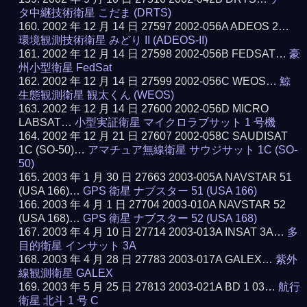
タ中継技術衛星 こだま (DRTS)
2002 年 12 月 14 日 27597 2002-056A ADEOS 2…
環境観測技術衛星 みどり II (ADEOS-II)
2002 年 12 月 14 日 27598 2002-056B FEDSAT…
豪
州小型衛星 FedSat
2002 年 12 月 14 日 27599 2002-056C WEOS…
鯨
生態観測衛星 観太くん (WEOS)
2002 年 12 月 14 日 27600 2002-056D MICRO
LABSAT…
小型実証衛星 マイクロラブサット 1 号機
2002 年 12 月 21 日 27607 2002-058C SAUDISAT
1C (SO-50)…
アマチュア無線衛星 サウジサット 1C (SO-
50)
2003 年 1 月 30 日 27663 2003-005A NAVSTAR 51
(USA 166)…
GPS 衛星 ナブスター 51 (USA 166)
2003 年 4 月 1 日 27704 2003-010A NAVSTAR 52
(USA 168)…
GPS 衛星 ナブスター 52 (USA 168)
2003 年 4 月 10 日 27714 2003-013A INSAT 3A…
多
目的衛星 インサット 3A
2003 年 4 月 28 日 27783 2003-017A GALEX…
紫外
線観測衛星 GALEX
2003 年 5 月 25 日 27813 2003-021A BD 1 03…
航行
衛星 北斗 1 号 C