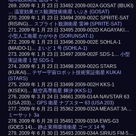
2009 年 1 月 23 日 33492 2009-002A GOSAT (IBUKI)
…
温室効果ガス観測技術衛星 いぶき (GOSAT)
2009 年 1 月 23 日 33494 2009-002C SPRITE-SAT
(RISING)…
スプライト観測衛星 雷神 (SPRITE-SAT)
2009 年 1 月 23 日 33495 2009-002D KAGAYAKI…
小型人工衛星 かがやき (SORUNSAT-1)
2009 年 1 月 23 日 33496 2009-002E SOHLA-1
(MAIDO-1)…
まいど 1 号 (SOHLA-1)
2009 年 1 月 23 日 33497 2009-002F SDS-1…
小型
実証衛星 1 型 SDS-1
2009 年 1 月 23 日 33498 2009-002G STARS
(KUKAI)…
テザー宇宙ロボット技術実証衛星 KUKAI
(STARS)
2009 年 1 月 23 日 33499 2009-002H KKS-1
(KISEKI)…
航空高専衛星 輝汐 (KKS-1)
2009 年 3 月 24 日 34661 2009-014A NAVSTAR 63
(USA 203)…
GPS 衛星 ナブスター 63 (USA 203)
2009 年 6 月 21 日 35362 2009-032A MEASAT 3A…
ミーサット 3a
2009 年 6 月 28 日 35491 2009-033A EWS-G3
(GOES 14)…
静止実用環境衛星 ゴーズ 14 号
2009 年 6 月 30 日 35493 2009-034A SIRIUS FM-5…