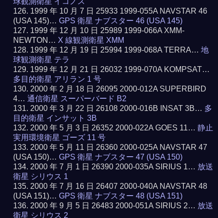
球観測衛星 イコノス
1999 年 10 月 7 日 25933 1999-055A NAVSTAR 46
(USA 145)…
GPS 衛星 ナブスター 46 (USA 145)
1999 年 12 月 10 日 25989 1999-066A XMM-
NEWTON…
X 線観測衛星 XMM
1999 年 12 月 19 日 25994 1999-068A TERRA…
地
球観測衛星 テラ
1999 年 12 月 21 日 26032 1999-070A KOMPSAT…
多目的衛星 アリラン 1 号
2000 年 2 月 18 日 26095 2000-012A SUPERBIRD
4…
通信衛星 スーパーバード B2
2000 年 3 月 22 日 26108 2000-016B INSAT 3B…
多
目的衛星 インサット 3B
2000 年 5 月 3 日 26352 2000-022A GOES 11…
静止
実用環境衛星 ゴーズ 11 号
2000 年 5 月 11 日 26360 2000-025A NAVSTAR 47
(USA 150)…
GPS 衛星 ナブスター 47 (USA 150)
2000 年 7 月 1 日 26390 2000-035A SIRIUS 1…
放送
衛星 シリウス 1
2000 年 7 月 16 日 26407 2000-040A NAVSTAR 48
(USA 151)…
GPS 衛星 ナブスター 48 (USA 151)
2000 年 9 月 5 日 26483 2000-051A SIRIUS 2…
放送
衛星 シリウス 2