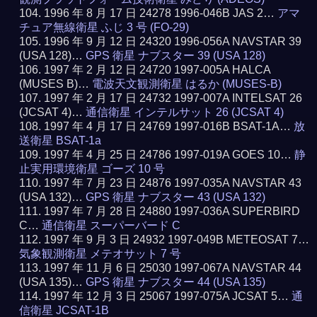
1996 年 8 月 17 日 24278 1996-046B JAS 2…
アマ
チュア無線衛星 ふじ 3 号 (FO-29)
1996 年 9 月 12 日 24320 1996-056A NAVSTAR 39
(USA 128)…
GPS 衛星 ナブスター 39 (USA 128)
1997 年 2 月 12 日 24720 1997-005A HALCA
(MUSES B)…
電波天文観測衛星 はるか (MUSES-B)
1997 年 2 月 17 日 24732 1997-007A INTELSAT 26
(JCSAT 4)…
通信衛星 インテルサット 26 (JCSAT 4)
1997 年 4 月 17 日 24769 1997-016B BSAT-1A…
放
送衛星 BSAT-1a
1997 年 4 月 25 日 24786 1997-019A GOES 10…
静
止実用環境衛星 ゴーズ 10 号
1997 年 7 月 23 日 24876 1997-035A NAVSTAR 43
(USA 132)…
GPS 衛星 ナブスター 43 (USA 132)
1997 年 7 月 28 日 24880 1997-036A SUPERBIRD
C…
通信衛星 スーパーバード C
1997 年 9 月 3 日 24932 1997-049B METEOSAT 7…
気象観測衛星 メテオサット 7 号
1997 年 11 月 6 日 25030 1997-067A NAVSTAR 44
(USA 135)…
GPS 衛星 ナブスター 44 (USA 135)
1997 年 12 月 3 日 25067 1997-075A JCSAT 5…
通
信衛星 JCSAT-1B