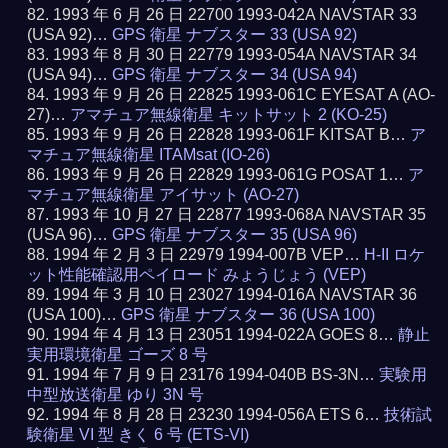
1993 年 6 月 26 日 22700 1993-042A NAVSTAR 33
(USA 92)…
GPS 衛星 ナブスター 33 (USA 92)
1993 年 8 月 30 日 22779 1993-054A NAVSTAR 34
(USA 94)…
GPS 衛星 ナブスター 34 (USA 94)
1993 年 9 月 26 日 22825 1993-061C EYESAT A (AO-
27)…
アマチュア無線衛星 キットサット 2 (KO-25)
1993 年 9 月 26 日 22828 1993-061F KITSAT B…
ア
マチュア無線衛星 ITAMsat (IO-26)
1993 年 9 月 26 日 22829 1993-061G POSAT 1…
ア
マチュア無線衛星 アイサット (AO-27)
1993 年 10 月 27 日 22877 1993-068A NAVSTAR 35
(USA 96)…
GPS 衛星 ナブスター 35 (USA 96)
1994 年 2 月 3 日 22979 1994-007B VEP…
H-II ロケ
ット性能確認用ペイロード みょうじょう (VEP)
1994 年 3 月 10 日 23027 1994-016A NAVSTAR 36
(USA 100)…
GPS 衛星 ナブスター 36 (USA 100)
1994 年 4 月 13 日 23051 1994-022A GOES 8…
静止
実用環境衛星 ゴーズ 8 号
1994 年 7 月 9 日 23176 1994-040B BS-3N…
実験用
中型放送衛星 ゆり 3N 号
1994 年 8 月 28 日 23230 1994-056A ETS 6…
技術試
験衛星 VI 型 きく 6 号 (ETS-VI)