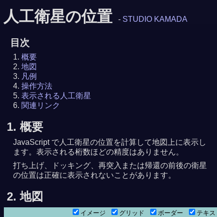
人工衛星の位置
-
STUDIO KAMADA
目次
概要
地図
凡例
操作方法
表示される人工衛星
関連リンク
1. 概要
JavaScript で人工衛星の位置を計算して地図上に表示し
ます。表示される桁数ほどの精度はありません。
打ち上げ、ドッキング、再突入または帰還の前後の衛星
の位置は正確に表示されないことがあります。
2. 地図
イメージ
グリッド
ボーダー
テキ