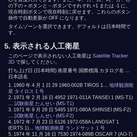
の下の＋ボタンと－ボタンでそれぞれ +1 または -1 に、
現在時刻ボタンで現在時刻に戻せます。これらのボタン
操作で自動更新が OFF になります。
タイムゾーンを選択できます。デフォルトは日本時間で
す。
5. 表示される人工衛星
このページで表示されない人工衛星は
Satellite Tracker
3D
で探してください。
打ち上げ日 (日本時間) 衛星番号 国際標識 カタログ名 …
日本語名
1960 年 4 月 1 日 29 1960-002B TIROS 1…
地球観測衛
星 タイロス 1 号
1971 年 2 月 16 日 4952 1971-011A TANSEI 1 (MS-T1)
…
試験衛星 たんせい (MS-T1)
1971 年 9 月 28 日 5485 1971-080A SHINSEI (MS-F2)
…
試験衛星 しんせい (MS-F2)
1972 年 7 月 23 日 6126 1972-058A LANDSAT 1
(ERTS 1)…
地球観測衛星 ランドサット 1 号
1974 年 11 月 16 日 7530 1974-089B OSCAR 7 (AO-7)