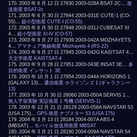
2003 年 6 月 12 日 27830 2003-028A BSAT-2C…
放
送衛星 BSAT-2c
2003 年 6 月 30 日 27844 2003-031E CUTE-1 (CO-
55)…
超小型衛星 CUTE-I (CO-55)
2003 年 6 月 30 日 27848 2003-031J CUBESAT XI
4…
超小型衛星 XI-IV (CO-57)
2003 年 9 月 27 日 27939 2003-042A MOZHAYETS
4…
アマチュア無線衛星 Mozhayets 4 (RS-22)
2003 年 9 月 27 日 27945 2003-042G KAISTSAT 4…
天文学衛星 KAISTSAT-4
2003 年 9 月 28 日 27951 2003-043E INSAT 3E…
多
目的衛星 インサット 3E
2003 年 10 月 1 日 27954 2003-044A HORIZONS 1
(GALAXY 13)…
通信衛星 ホライゾンズ 1 (ギャラクシー
13)
2003 年 10 月 30 日 28060 2003-050A SERVIS 1…
無人宇宙実験 実証衛星 1 号機 (SERVIS-1)
2003 年 12 月 21 日 28129 2003-058A NAVSTAR 53
(USA 175)…
GPS 衛星 ナブスター 53 (USA 175)
2004 年 3 月 13 日 28184 2004-007A ABS 4
(MBSAT)…
モバイル放送用衛星 MBSAT
2004 年 3 月 21 日 28190 2004-009A NAVSTAR 54