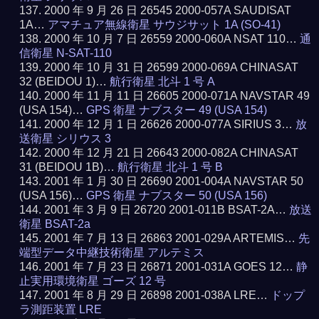
2000 年 9 月 26 日 26545 2000-057A SAUDISAT
1A…
アマチュア無線衛星 サウジサット 1A (SO-41)
2000 年 10 月 7 日 26559 2000-060A NSAT 110…
通
信衛星 N-SAT-110
2000 年 10 月 31 日 26599 2000-069A CHINASAT
32 (BEIDOU 1)…
航行衛星 北斗 1 号 A
2000 年 11 月 11 日 26605 2000-071A NAVSTAR 49
(USA 154)…
GPS 衛星 ナブスター 49 (USA 154)
2000 年 12 月 1 日 26626 2000-077A SIRIUS 3…
放
送衛星 シリウス 3
2000 年 12 月 21 日 26643 2000-082A CHINASAT
31 (BEIDOU 1B)…
航行衛星 北斗 1 号 B
2001 年 1 月 30 日 26690 2001-004A NAVSTAR 50
(USA 156)…
GPS 衛星 ナブスター 50 (USA 156)
2001 年 3 月 9 日 26720 2001-011B BSAT-2A…
放送
衛星 BSAT-2a
2001 年 7 月 13 日 26863 2001-029A ARTEMIS…
先
端型データ中継技術衛星 アルテミス
2001 年 7 月 23 日 26871 2001-031A GOES 12…
静
止実用環境衛星 ゴーズ 12 号
2001 年 8 月 29 日 26898 2001-038A LRE…
ドップ
ラ測距装置 LRE