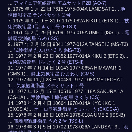
…
アマチュア無線衛星 アムサット P2B (AO-7)
1975 年 1 月 22 日 7615 1975-004A LANDSAT 2…
地
球観測衛星 ランドサット 2 号
1975 年 9 月 9 日 8197 1975-082A KIKU 1 (ETS 1)…
技
術試験衛星 I 型 きく 1 号 (ETS-I)
1976 年 2 月 29 日 8709 1976-019A UME 1 (ISS 1)…
電
離層観測衛星 うめ (ISS)
1977 年 2 月 19 日 9841 1977-012A TANSEI 3 (MS-T3)
…
試験衛星 たんせい 3 号 (MS-T3)
1977 年 2 月 23 日 9852 1977-014A KIKU 2 (ETS 2)…
技術試験衛星 II 型 きく 2 号 (ETS-II)
1977 年 7 月 14 日 10143 1977-065A HIMAWARI 1
(GMS 1)…
静止気象衛星 ひまわり (GMS)
1977 年 11 月 23 日 10489 1977-108A METEOSAT
1…
気象観測衛星 メテオサット 1 号
1977 年 12 月 15 日 10516 1977-118A SAKURA 1A
(CS-1A)…
実験用静止通信衛星 さくら (CS)
1978 年 2 月 4 日 10664 1978-014A KYOKKO 1
(EXOS A)…
オーロラ観測衛星 きょっこう (EXOS-A)
1978 年 2 月 16 日 10674 1978-018A UME 2 (ISS-B)
…
電離層観測衛星 うめ 2 号 (ISS-b)
1978 年 3 月 5 日 10702 1978-026A LANDSAT 3…
地