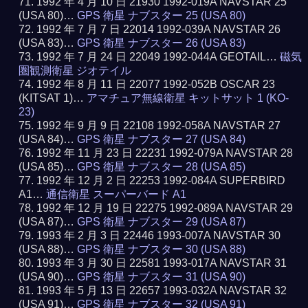
1992 年 4 月 10 日 21930 1992-019A NAVSTAR 25
(USA 80)…
GPS 衛星 ナブスター 25 (USA 80)
1992 年 7 月 7 日 22014 1992-039A NAVSTAR 26
(USA 83)…
GPS 衛星 ナブスター 26 (USA 83)
1992 年 7 月 24 日 22049 1992-044A GEOTAIL…
磁気
圏観測衛星 ジオテイル
1992 年 8 月 11 日 22077 1992-052B OSCAR 23
(KITSAT 1)…
アマチュア無線衛星 キットサット 1 (KO-
23)
1992 年 9 月 9 日 22108 1992-058A NAVSTAR 27
(USA 84)…
GPS 衛星 ナブスター 27 (USA 84)
1992 年 11 月 23 日 22231 1992-079A NAVSTAR 28
(USA 85)…
GPS 衛星 ナブスター 28 (USA 85)
1992 年 12 月 2 日 22253 1992-084A SUPERBIRD
A1…
通信衛星 スーパーバード A1
1992 年 12 月 19 日 22275 1992-089A NAVSTAR 29
(USA 87)…
GPS 衛星 ナブスター 29 (USA 87)
1993 年 2 月 3 日 22446 1993-007A NAVSTAR 30
(USA 88)…
GPS 衛星 ナブスター 30 (USA 88)
1993 年 3 月 30 日 22581 1993-017A NAVSTAR 31
(USA 90)…
GPS 衛星 ナブスター 31 (USA 90)
1993 年 5 月 13 日 22657 1993-032A NAVSTAR 32
(USA 91)…
GPS 衛星 ナブスター 32 (USA 91)