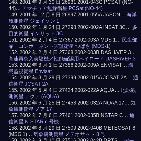
2001 年 9 月 30 日 26931 2001-043C PCSAT (NO-
44)…
アマチュア無線衛星 PCSat (NO-44)
2001 年 12 月 8 日 26997 2001-055A JASON…
海洋
観測衛星 ジェイソン 1
2002 年 1 月 24 日 27298 2002-002A INSAT 3C…
多
目的衛星 インサット 3C
2002 年 2 月 4 日 27367 2002-003A MDS 1…
民生部
品・コンポーネント実証衛星 つばさ (MDS-1)
2002 年 2 月 4 日 27368 2002-003B DASH/VEP 3…
高速再突入実験機／性能確認用ペイロード DASH/VEP 3
2002 年 3 月 1 日 27386 2002-009A ENVISAT…
環
境監視衛星 Envisat
2002 年 3 月 29 日 27399 2002-015A JCSAT 2A…
通
信衛星 JCSAT 2A
2002 年 5 月 4 日 27424 2002-022A AQUA…
地球観
測衛星 アクア (AQUA)
2002 年 6 月 25 日 27453 2002-032A NOAA 17…
気
象観測衛星 ノア 17
2002 年 7 月 6 日 27461 2002-035B NSTAR C…
通
信衛星 N-STAR c 号機
2002 年 8 月 29 日 27509 2002-040B METEOSAT 8
(MSG 1)…
気象観測衛星 メテオサット 8 号
2002 年 9 月 10 日 27516 2002-042B DRTS…
デー