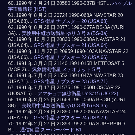
1990 年 4 月 24 日 20580 1990-037B HST…
ハッブル
宇宙望遠鏡 (HST)
1990 年 8 月 2 日 20724 1990-068A NAVSTAR 20
(USA 63)…
GPS 衛星 ナブスター 20 (USA 63)
1990 年 8 月 28 日 20771 1990-077A BS-3A (YURI
3A)…
実験用中継放送衛星 ゆり 3 号 a (BS-3a)
1990 年 10 月 2 日 20830 1990-088A NAVSTAR 21
(USA 64)…
GPS 衛星 ナブスター 21 (USA 64)
1990 年 11 月 27 日 20959 1990-103A NAVSTAR 22
(USA 66)…
GPS 衛星 ナブスター 22 (USA 66)
1991 年 3 月 3 日 21140 1991-015B METEOSAT 5
(MOP 2)…
気象観測衛星 メテオサット 5 号
1991 年 7 月 4 日 21552 1991-047A NAVSTAR 23
(USA 71)…
GPS 衛星 ナブスター 23 (USA 71)
1991 年 7 月 17 日 21575 1991-050B OSCAR 22
(UOSAT 5)…
アマチュア無線衛星 UoSat 5 (UO-22)
1991 年 8 月 25 日 21668 1991-060A BS-3B (YURI
3B)…
実験用中継放送衛星 ゆり 3 号 b (BS-3b)
1992 年 2 月 24 日 21890 1992-009A NAVSTAR 24
(USA 79)…
GPS 衛星 ナブスター 24 (USA 79)
1992 年 2 月 27 日 21893 1992-010A SUPERBIRD
B1…
通信衛星 スーパーバード B1