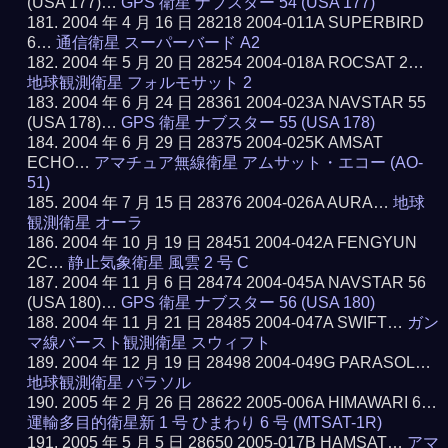
(USA 177)…
GPS 衛星 ナブスター 54 (USA 177)
2004 年 4 月 16 日 28218 2004-011A SUPERBIRD
6…
通信衛星 スーパーバード A2
2004 年 5 月 20 日 28254 2004-018A ROCSAT 2…
地球観測衛星 フォルモサット 2
2004 年 6 月 24 日 28361 2004-023A NAVSTAR 55
(USA 178)…
GPS 衛星 ナブスター 55 (USA 178)
2004 年 6 月 29 日 28375 2004-025K AMSAT
ECHO…
アマチュア無線衛星 アムサット・エコー (AO-
51)
2004 年 7 月 15 日 28376 2004-026A AURA…
地球
観測衛星 オーラ
2004 年 10 月 19 日 28451 2004-042A FENGYUN
2C…
静止気象衛星 風雲 2 号 C
2004 年 11 月 6 日 28474 2004-045A NAVSTAR 56
(USA 180)…
GPS 衛星 ナブスター 56 (USA 180)
2004 年 11 月 21 日 28485 2004-047A SWIFT…
ガン
マ線バースト観測衛星 スウィフト
2004 年 12 月 19 日 28498 2004-049G PARASOL…
地球観測衛星 パラソル
2005 年 2 月 26 日 28622 2005-006A HIMAWARI 6…
運輸多目的衛星新 1 号 ひまわり 6 号 (MTSAT-1R)
2005 年 5 月 5 日 28650 2005-017B HAMSAT…
アマ