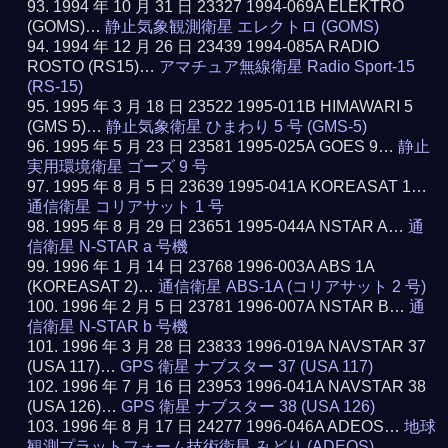
1994 年 10 月 31 日 23327 1994-069A ELEKTRO
(GOMS)…
静止気象観測衛星 エレクトロ (GOMS)
1994 年 12 月 26 日 23439 1994-085A RADIO
ROSTO (RS15)…
アマチュア無線衛星 Radio Sport-15
(RS-15)
1995 年 3 月 18 日 23522 1995-011B HIMAWARI 5
(GMS 5)…
静止気象衛星 ひまわり 5 号 (GMS-5)
1995 年 5 月 23 日 23581 1995-025A GOES 9…
静止
実用環境衛星 ゴーズ 9 号
1995 年 8 月 5 日 23639 1995-041A KOREASAT 1…
通信衛星 コリアサット 1 号
1995 年 8 月 29 日 23651 1995-044A NSTAR A…
通
信衛星 N-STAR a 号機
1996 年 1 月 14 日 23768 1996-003A ABS 1A
(KOREASAT 2)…
通信衛星 ABS-1A (コリアサット 2 号)
1996 年 2 月 5 日 23781 1996-007A NSTAR B…
通
信衛星 N-STAR b 号機
1996 年 3 月 28 日 23833 1996-019A NAVSTAR 37
(USA 117)…
GPS 衛星 ナブスター 37 (USA 117)
1996 年 7 月 16 日 23953 1996-041A NAVSTAR 38
(USA 126)…
GPS 衛星 ナブスター 38 (USA 126)
1996 年 8 月 17 日 24277 1996-046A ADEOS…
地球
観測プラットフォーム技術衛星 みどり (ADEOS)