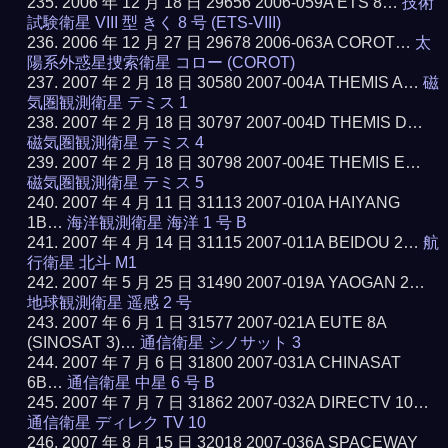
2006 年 12 月 18 日 29656 2006-059A ETS 8…
技術
試験衛星 VIII 型 きく 8 号 (ETS-VIII)
2006 年 12 月 27 日 29678 2006-063A COROT…
太
陽系外惑星捜索衛星 コロー (COROT)
2007 年 2 月 18 日 30580 2007-004A THEMIS A…
磁
気圏観測衛星 テミス 1
2007 年 2 月 18 日 30797 2007-004D THEMIS D…
磁気圏観測衛星 テミス 4
2007 年 2 月 18 日 30798 2007-004E THEMIS E…
磁気圏観測衛星 テミス 5
2007 年 4 月 11 日 31113 2007-010A HAIYANG
1B…
海洋観測衛星 海洋 1 号 B
2007 年 4 月 14 日 31115 2007-011A BEIDOU 2…
航
行衛星 北斗 M1
2007 年 5 月 25 日 31490 2007-019A YAOGAN 2…
地球観測衛星 遥感 2 号
2007 年 6 月 1 日 31577 2007-021A EUTE 8A
(SINOSAT 3)…
通信衛星 シノサット 3
2007 年 7 月 6 日 31800 2007-031A CHINASAT
6B…
通信衛星 中星 6 号 B
2007 年 7 月 7 日 31862 2007-032A DIRECTV 10…
通信衛星 ディレク TV 10
2007 年 8 月 15 日 32018 2007-036A SPACEWAY