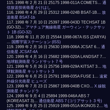
1998 年 2 月 21 日 25175 1998-011A COMETS…
通
信放送技術衛星 かけはし
1998 年 4 月 29 日 25312 1998-024B BSAT-1B…
放
送衛星 BSAT-1b
1998 年 7 月 10 日 25397 1998-043D TECHSAT 1B
(GO-32)…
アマチュア無線衛星 ガーウィン・テックサッ
ト 1B (GO-32)
1998 年 11 月 20 日 25544 1998-067A ISS (ZARYA)
…
国際宇宙ステーション (ISS)
1999 年 2 月 16 日 25630 1999-006A JCSAT 6…
通
信衛星 JCSAT-4A
1999 年 4 月 16 日 25682 1999-020A LANDSAT 7…
地球観測衛星 ランドサット 7 号
1999 年 5 月 26 日 25756 1999-029A KITSAT 3…
地
球観測衛星 キットサット 3
1999 年 6 月 25 日 25791 1999-035A FUSE 1…
遠紫
外線分光衛星 ヒューズ
1999 年 7 月 23 日 25867 1999-040B CXO…
X 線観
測衛星 チャンドラ
1999 年 9 月 4 日 25894 1999-046A ABS 7
(KOREASAT 3)…
通信衛星 ABS 7 (コリアサット 3 号)
1999 年 9 月 25 日 25919 1999-051A IKONOS 2…
地