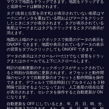
マウスで地図をドラッグできます。地図をドラッグする
と追跡モードは解除されます。
タグ (名前と位置を示す札) が表示されていない衛星はマ
ークにポインタを重ねている間およびマークをクリック
したときにタグが表示されます。タグが表示されている
衛星はマークまたはタグをクリックするとタグの表示が
消えます。
地図の上端のチェックボックスで衛星のデータの表示を
ON/OFF できます。地図や表示されているデータの表示
の背景をダブルクリックしても ON/OFF できます。
データの表示はスクロールバーだけでなく背景をドラッ
グまたはホイールでも上下にスクロールします。
時計の自動更新のチェックボックスがチェックされてい
ると時刻が自動的に更新されます。オフセットと動作間
隔のセレクタで自動更新のオフセットと動作間隔を操作
できます。デフォルトで現在時刻 (リアルタイム) を 3 秒
間隔で設定するようになっており、人工衛星の現在位置
が表示されます。セレクタを操作すると自動更新が ON
になります。
自動更新を OFF にしているとき、年、月、日、時、分、
秒を直接入力できます。また、年、月、日、時、分、秒