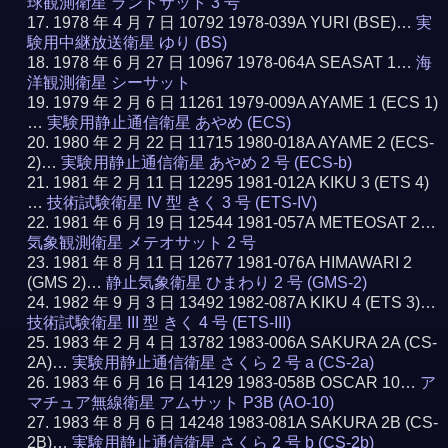
球観測衛星 ランドサット 3 号
1978 年 4 月 7 日 10792 1978-039A YURI (BSE)…
実
験用中継放送衛星 ゆり (BS)
1978 年 6 月 27 日 10967 1978-064A SEASAT 1…
海
洋観測衛星 シーサット
1979 年 2 月 6 日 11261 1979-009A AYAME 1 (ECS 1)
…
実験用静止通信衛星 あやめ (ECS)
1980 年 2 月 22 日 11715 1980-018A AYAME 2 (ECS-
2)…
実験用静止通信衛星 あやめ 2 号 (ECS-b)
1981 年 2 月 11 日 12295 1981-012A KIKU 3 (ETS 4)
…
技術試験衛星 IV 型 きく 3 号 (ETS-IV)
1981 年 6 月 19 日 12544 1981-057A METEOSAT 2…
気象観測衛星 メテオサット 2 号
1981 年 8 月 11 日 12677 1981-076A HIMAWARI 2
(GMS 2)…
静止気象衛星 ひまわり 2 号 (GMS-2)
1982 年 9 月 3 日 13492 1982-087A KIKU 4 (ETS 3)…
技術試験衛星 III 型 きく 4 号 (ETS-III)
1983 年 2 月 4 日 13782 1983-006A SAKURA 2A (CS-
2A)…
実験用静止通信衛星 さくら 2 号 a (CS-2a)
1983 年 6 月 16 日 14129 1983-058B OSCAR 10…
ア
マチュア無線衛星 アムサット P3B (AO-10)
1983 年 8 月 6 日 14248 1983-081A SAKURA 2B (CS-
2B)…
実験用静止通信衛星 さくら 2 号 b (CS-2b)