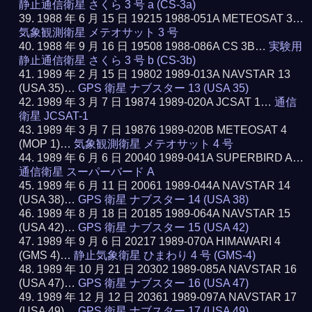
静止通信衛星 さくら 3 号 a (CS-3a)
1988 年 6 月 15 日 19215 1988-051A METEOSAT 3…
気象観測衛星 メテオサット 3 号
1988 年 9 月 16 日 19508 1988-086A CS 3B…
実験用
静止通信衛星 さくら 3 号 b (CS-3b)
1989 年 2 月 15 日 19802 1989-013A NAVSTAR 13
(USA 35)…
GPS 衛星 ナブスター 13 (USA 35)
1989 年 3 月 7 日 19874 1989-020A JCSAT 1…
通信
衛星 JCSAT-1
1989 年 3 月 7 日 19876 1989-020B METEOSAT 4
(MOP 1)…
気象観測衛星 メテオサット 4 号
1989 年 6 月 6 日 20040 1989-041A SUPERBIRD A…
通信衛星 スーパーバード A
1989 年 6 月 11 日 20061 1989-044A NAVSTAR 14
(USA 38)…
GPS 衛星 ナブスター 14 (USA 38)
1989 年 8 月 18 日 20185 1989-064A NAVSTAR 15
(USA 42)…
GPS 衛星 ナブスター 15 (USA 42)
1989 年 9 月 6 日 20217 1989-070A HIMAWARI 4
(GMS 4)…
静止気象衛星 ひまわり 4 号 (GMS-4)
1989 年 10 月 21 日 20302 1989-085A NAVSTAR 16
(USA 47)…
GPS 衛星 ナブスター 16 (USA 47)
1989 年 12 月 12 日 20361 1989-097A NAVSTAR 17
(USA 49)…
GPS 衛星 ナブスター 17 (USA 49)