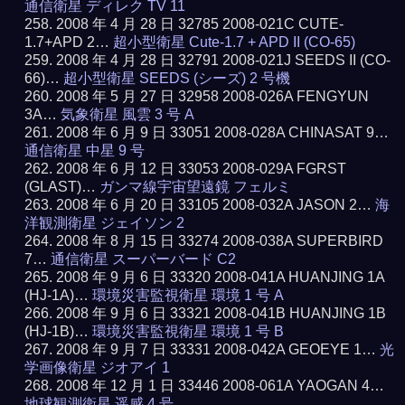
通信衛星 ディレク TV 11
2008 年 4 月 28 日 32785 2008-021C CUTE-
1.7+APD 2…
超小型衛星 Cute-1.7 + APD II (CO-65)
2008 年 4 月 28 日 32791 2008-021J SEEDS II (CO-
66)…
超小型衛星 SEEDS (シーズ) 2 号機
2008 年 5 月 27 日 32958 2008-026A FENGYUN
3A…
気象衛星 風雲 3 号 A
2008 年 6 月 9 日 33051 2008-028A CHINASAT 9…
通信衛星 中星 9 号
2008 年 6 月 12 日 33053 2008-029A FGRST
(GLAST)…
ガンマ線宇宙望遠鏡 フェルミ
2008 年 6 月 20 日 33105 2008-032A JASON 2…
海
洋観測衛星 ジェイソン 2
2008 年 8 月 15 日 33274 2008-038A SUPERBIRD
7…
通信衛星 スーパーバード C2
2008 年 9 月 6 日 33320 2008-041A HUANJING 1A
(HJ-1A)…
環境災害監視衛星 環境 1 号 A
2008 年 9 月 6 日 33321 2008-041B HUANJING 1B
(HJ-1B)…
環境災害監視衛星 環境 1 号 B
2008 年 9 月 7 日 33331 2008-042A GEOEYE 1…
光
学画像衛星 ジオアイ 1
2008 年 12 月 1 日 33446 2008-061A YAOGAN 4…
地球観測衛星 遥感 4 号