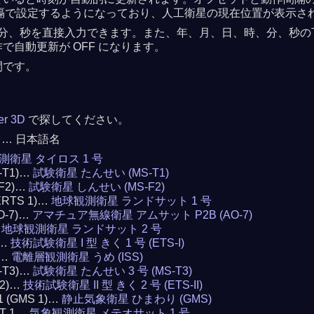
 秒間隔で設定するようになっており、人工衛星の現在位置が表示さ
分、秒を直接入力できます。また、年、月、日、時、分、秒の下の
自動更新が OFF になります。
間です。
ker 3D
で探してください。
 … 日本語名
測衛星 タイロス 1 号
S-T1)…
試験衛星 たんせい (MS-T1)
-F2)…
試験衛星 しんせい (MS-F2)
(ERTS 1)…
地球観測衛星 ランドサット 1 号
AO-7)…
アマチュア無線衛星 アムサット P2B (AO-7)
…
地球観測衛星 ランドサット 2 号
)…
技術試験衛星 I 型 きく 1 号 (ETS-I)
)…
電離層観測衛星 うめ (ISS)
S-T3)…
試験衛星 たんせい 3 号 (MS-T3)
 2)…
技術試験衛星 II 型 きく 2 号 (ETS-II)
 1 (GMS 1)…
静止気象衛星 ひまわり (GMS)
AT 1…
気象観測衛星 メテオサット 1 号