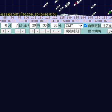
33秒[GMT] 61259.854549[MJD]
年
月
日(金)
時
分
秒
自動更新
動作間隔