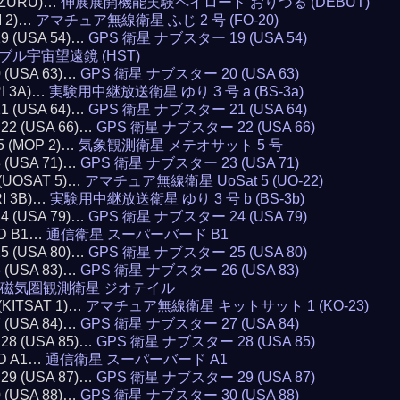
RIZURU)…
伸展展開機能実験ペイロード おりづる (DEBUT)
I 2)…
アマチュア無線衛星 ふじ 2 号 (FO-20)
19 (USA 54)…
GPS 衛星 ナブスター 19 (USA 54)
ブル宇宙望遠鏡 (HST)
0 (USA 63)…
GPS 衛星 ナブスター 20 (USA 63)
RI 3A)…
実験用中継放送衛星 ゆり 3 号 a (BS-3a)
21 (USA 64)…
GPS 衛星 ナブスター 21 (USA 64)
 22 (USA 66)…
GPS 衛星 ナブスター 22 (USA 66)
5 (MOP 2)…
気象観測衛星 メテオサット 5 号
3 (USA 71)…
GPS 衛星 ナブスター 23 (USA 71)
 (UOSAT 5)…
アマチュア無線衛星 UoSat 5 (UO-22)
RI 3B)…
実験用中継放送衛星 ゆり 3 号 b (BS-3b)
24 (USA 79)…
GPS 衛星 ナブスター 24 (USA 79)
RD B1…
通信衛星 スーパーバード B1
25 (USA 80)…
GPS 衛星 ナブスター 25 (USA 80)
6 (USA 83)…
GPS 衛星 ナブスター 26 (USA 83)
磁気圏観測衛星 ジオテイル
 (KITSAT 1)…
アマチュア無線衛星 キットサット 1 (KO-23)
7 (USA 84)…
GPS 衛星 ナブスター 27 (USA 84)
 28 (USA 85)…
GPS 衛星 ナブスター 28 (USA 85)
RD A1…
通信衛星 スーパーバード A1
 29 (USA 87)…
GPS 衛星 ナブスター 29 (USA 87)
0 (USA 88)…
GPS 衛星 ナブスター 30 (USA 88)