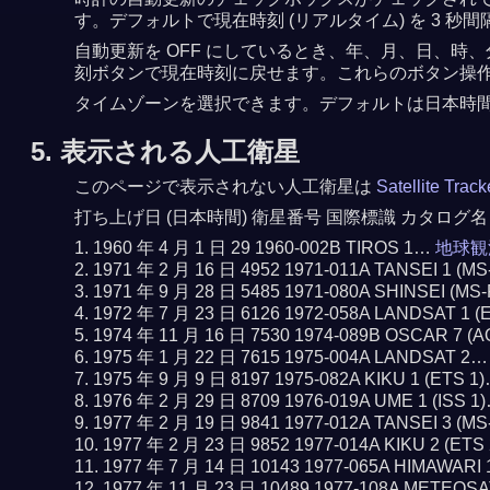
す。デフォルトで現在時刻 (リアルタイム) を 3
自動更新を OFF にしているとき、年、月、日、時、
刻ボタンで現在時刻に戻せます。これらのボタン操作で
タイムゾーンを選択できます。デフォルトは日本時
5. 表示される人工衛星
このページで表示されない人工衛星は
Satellite Trac
打ち上げ日 (日本時間) 衛星番号 国際標識 カタログ名
1960 年 4 月 1 日 29 1960-002B TIROS 1…
地球観
1971 年 2 月 16 日 4952 1971-011A TANSEI 1 (M
1971 年 9 月 28 日 5485 1971-080A SHINSEI (MS
1972 年 7 月 23 日 6126 1972-058A LANDSAT 1 
1974 年 11 月 16 日 7530 1974-089B OSCAR 7 (
1975 年 1 月 22 日 7615 1975-004A LANDSAT 2
1975 年 9 月 9 日 8197 1975-082A KIKU 1 (ETS 1
1976 年 2 月 29 日 8709 1976-019A UME 1 (ISS 1
1977 年 2 月 19 日 9841 1977-012A TANSEI 3 (M
1977 年 2 月 23 日 9852 1977-014A KIKU 2 (ETS
1977 年 7 月 14 日 10143 1977-065A HIMAWARI
1977 年 11 月 23 日 10489 1977-108A METEOS