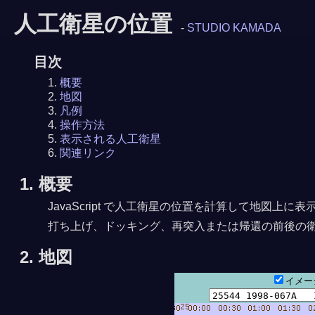
人工衛星の位置
-
STUDIO KAMADA
目次
概要
地図
凡例
操作方法
表示される人工衛星
関連リンク
1. 概要
JavaScript で人工衛星の位置を計算して地図
打ち上げ、ドッキング、再突入または帰還の前後の
2. 地図
イメ