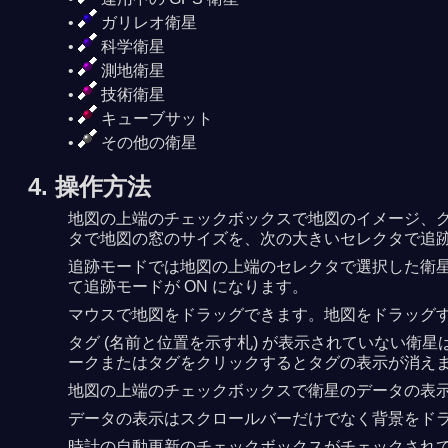
ガリレオ衛星
科学衛星
測地衛星
技術衛星
キューブサット
その他の衛星
4. 操作方法
地図の上端のチェックボックスで地図のイメージ、グ
タで地図の窓のサイズを、次の大きいセレクタで追
追跡モードでは地図の上端のセレクタで選択した衛
て追跡モードが ON になります。
マウスで地図をドラッグできます。地図をドラッグ
タグ (名前と位置を示す札) が表示されていない
ークまたはタグをクリックするとタグの表示が消え
地図の上端のチェックボックスで衛星のデータの表示を 
データの表示はスクロールバーだけでなく背景をド
時計の自動更新のチェックボックスがチェックされ