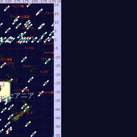
A)
16km