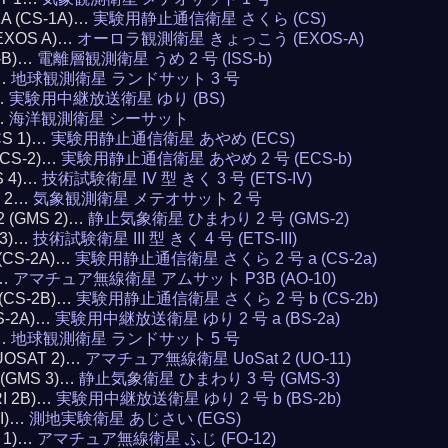
1A (CS-1A)…
実験用静止通信衛星 さくら (CS)
(EXOS A)…
オーロラ観測衛星 きょっこう (EXOS-A)
S-B)…
電離層観測衛星 うめ 2 号 (ISS-b)
3…
地球観測衛星 ランドサット 3 号
)…
実験用中継放送衛星 ゆり (BS)
…
海洋観測衛星 シーサット
CS 1)…
実験用静止通信衛星 あやめ (ECS)
(ECS-2)…
実験用静止通信衛星 あやめ 2 号 (ECS-b)
S 4)…
技術試験衛星 IV 型 きく 3 号 (ETS-IV)
T 2…
気象観測衛星 メテオサット 2 号
 2 (GMS 2)…
静止気象衛星 ひまわり 2 号 (GMS-2)
 3)…
技術試験衛星 III 型 きく 4 号 (ETS-III)
 (CS-2A)…
実験用静止通信衛星 さくら 2 号 a (CS-2a)
0…
アマチュア無線衛星 アムサット P3B (AO-10)
 (CS-2B)…
実験用静止通信衛星 さくら 2 号 b (CS-2b)
BS-2A)…
実験用中継放送衛星 ゆり 2 号 a (BS-2a)
5…
地球観測衛星 ランドサット 5 号
(UOSAT 2)…
アマチュア無線衛星 UoSat 2 (UO-11)
3 (GMS 3)…
静止気象衛星 ひまわり 3 号 (GMS-3)
RI 2B)…
実験用中継放送衛星 ゆり 2 号 b (BS-2b)
AI)…
測地実験衛星 あじさい (EGS)
I 1)…
アマチュア無線衛星 ふじ (FO-12)