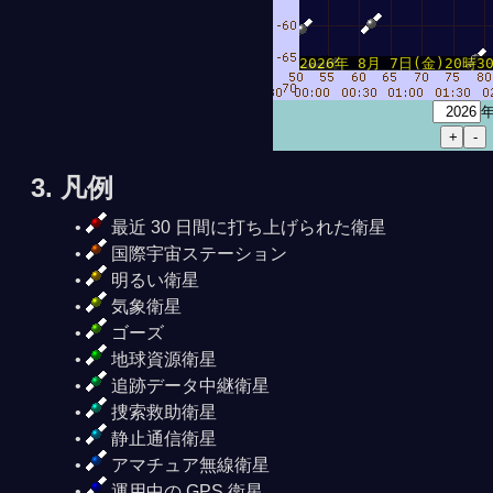
2026年 8月 7日(金)20時30分
3. 凡例
最近 30 日間に打ち上げられた衛星
国際宇宙ステーション
明るい衛星
気象衛星
ゴーズ
地球資源衛星
追跡データ中継衛星
捜索救助衛星
静止通信衛星
アマチュア無線衛星
運用中の GPS 衛星