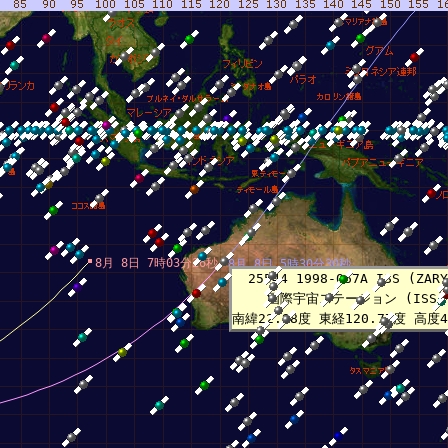
8月 8日 7時03分26秒
8月 8日 5時30分30秒
25544 1998-067A ISS (ZARY
国際宇宙ステーション (ISS)
南緯22.98度 東経120.77度 高度4