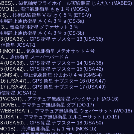
(MABES)…
磁気軸受フライホイール実験装置 じんだい (MABES)
MOMO 1)…
海洋観測衛星 もも 1 号 (MOS-1)
S 5)…
技術試験衛星 V 型 きく 5 号 (ETS-V)
験用静止通信衛星 さくら 3 号 a (CS-3a)
T 3…
気象観測衛星 メテオサット 3 号
験用静止通信衛星 さくら 3 号 b (CS-3b)
13 (USA 35)…
GPS 衛星 ナブスター 13 (USA 35)
信衛星 JCSAT-1
4 (MOP 1)…
気象観測衛星 メテオサット 4 号
D A…
通信衛星 スーパーバード A
14 (USA 38)…
GPS 衛星 ナブスター 14 (USA 38)
15 (USA 42)…
GPS 衛星 ナブスター 15 (USA 42)
4 (GMS 4)…
静止気象衛星 ひまわり 4 号 (GMS-4)
 16 (USA 47)…
GPS 衛星 ナブスター 16 (USA 47)
 17 (USA 49)…
GPS 衛星 ナブスター 17 (USA 49)
信衛星 JCSAT-2
6 (PACSAT)…
アマチュア無線衛星 パックサット (AO-16)
7 (DOVE)…
アマチュア無線衛星 ダブ (DO-17)
8 (WEBERSAT)…
アマチュア無線衛星 ウェバーサット (WO-18)
9 (LUSAT)…
アマチュア無線衛星 エルユーサット (LO-19)
18 (USA 50)…
GPS 衛星 ナブスター 18 (USA 50)
OMO 1B)…
海洋観測衛星 もも 1 号 b (MOS-1b)