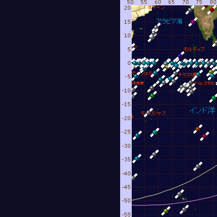
8月 8日 5時07分16秒
時40分12秒