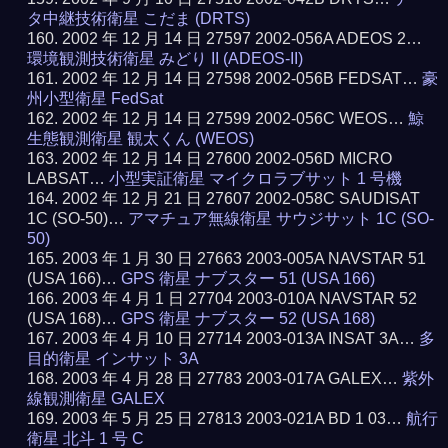
タ中継技術衛星 こだま (DRTS)
2002 年 12 月 14 日 27597 2002-056A ADEOS 2…
環境観測技術衛星 みどり II (ADEOS-II)
2002 年 12 月 14 日 27598 2002-056B FEDSAT…
豪
州小型衛星 FedSat
2002 年 12 月 14 日 27599 2002-056C WEOS…
鯨
生態観測衛星 観太くん (WEOS)
2002 年 12 月 14 日 27600 2002-056D MICRO
LABSAT…
小型実証衛星 マイクロラブサット 1 号機
2002 年 12 月 21 日 27607 2002-058C SAUDISAT
1C (SO-50)…
アマチュア無線衛星 サウジサット 1C (SO-
50)
2003 年 1 月 30 日 27663 2003-005A NAVSTAR 51
(USA 166)…
GPS 衛星 ナブスター 51 (USA 166)
2003 年 4 月 1 日 27704 2003-010A NAVSTAR 52
(USA 168)…
GPS 衛星 ナブスター 52 (USA 168)
2003 年 4 月 10 日 27714 2003-013A INSAT 3A…
多
目的衛星 インサット 3A
2003 年 4 月 28 日 27783 2003-017A GALEX…
紫外
線観測衛星 GALEX
2003 年 5 月 25 日 27813 2003-021A BD 1 03…
航行
衛星 北斗 1 号 C