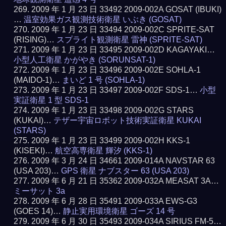
2009 年 1 月 23 日 33492 2009-002A GOSAT (IBUKI)
…
温室効果ガス観測技術衛星 いぶき (GOSAT)
2009 年 1 月 23 日 33494 2009-002C SPRITE-SAT
(RISING)…
スプライト観測衛星 雷神 (SPRITE-SAT)
2009 年 1 月 23 日 33495 2009-002D KAGAYAKI…
小型人工衛星 かがやき (SORUNSAT-1)
2009 年 1 月 23 日 33496 2009-002E SOHLA-1
(MAIDO-1)…
まいど 1 号 (SOHLA-1)
2009 年 1 月 23 日 33497 2009-002F SDS-1…
小型
実証衛星 1 型 SDS-1
2009 年 1 月 23 日 33498 2009-002G STARS
(KUKAI)…
テザー宇宙ロボット技術実証衛星 KUKAI
(STARS)
2009 年 1 月 23 日 33499 2009-002H KKS-1
(KISEKI)…
航空高専衛星 輝汐 (KKS-1)
2009 年 3 月 24 日 34661 2009-014A NAVSTAR 63
(USA 203)…
GPS 衛星 ナブスター 63 (USA 203)
2009 年 6 月 21 日 35362 2009-032A MEASAT 3A…
ミーサット 3a
2009 年 6 月 28 日 35491 2009-033A EWS-G3
(GOES 14)…
静止実用環境衛星 ゴーズ 14 号
2009 年 6 月 30 日 35493 2009-034A SIRIUS FM-5…