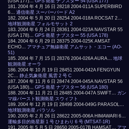
(USA 177)…
GPS 衛星 ナブスター 54 (USA 177)
2004 年 4 月 16 日 28218 2004-011A SUPERBIRD
6…
通信衛星 スーパーバード A2
2004 年 5 月 20 日 28254 2004-018A ROCSAT 2…
地球観測衛星 フォルモサット 2
2004 年 6 月 24 日 28361 2004-023A NAVSTAR 55
(USA 178)…
GPS 衛星 ナブスター 55 (USA 178)
2004 年 6 月 29 日 28375 2004-025K AMSAT
ECHO…
アマチュア無線衛星 アムサット・エコー (AO-
51)
2004 年 7 月 15 日 28376 2004-026A AURA…
地球
観測衛星 オーラ
2004 年 10 月 19 日 28451 2004-042A FENGYUN
2C…
静止気象衛星 風雲 2 号 C
2004 年 11 月 6 日 28474 2004-045A NAVSTAR 56
(USA 180)…
GPS 衛星 ナブスター 56 (USA 180)
2004 年 11 月 21 日 28485 2004-047A SWIFT…
ガン
マ線バースト観測衛星 スウィフト
2004 年 12 月 19 日 28498 2004-049G PARASOL…
地球観測衛星 パラソル
2005 年 2 月 26 日 28622 2005-006A HIMAWARI 6…
運輸多目的衛星新 1 号 ひまわり 6 号 (MTSAT-1R)
2005 年 5 月 5 日 28650 2005-017B HAMSAT…
アマ