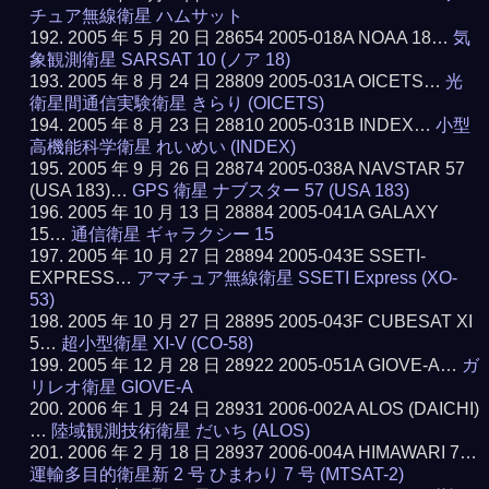
チュア無線衛星 ハムサット
2005 年 5 月 20 日 28654 2005-018A NOAA 18…
気
象観測衛星 SARSAT 10 (ノア 18)
2005 年 8 月 24 日 28809 2005-031A OICETS…
光
衛星間通信実験衛星 きらり (OICETS)
2005 年 8 月 23 日 28810 2005-031B INDEX…
小型
高機能科学衛星 れいめい (INDEX)
2005 年 9 月 26 日 28874 2005-038A NAVSTAR 57
(USA 183)…
GPS 衛星 ナブスター 57 (USA 183)
2005 年 10 月 13 日 28884 2005-041A GALAXY
15…
通信衛星 ギャラクシー 15
2005 年 10 月 27 日 28894 2005-043E SSETI-
EXPRESS…
アマチュア無線衛星 SSETI Express (XO-
53)
2005 年 10 月 27 日 28895 2005-043F CUBESAT XI
5…
超小型衛星 XI-V (CO-58)
2005 年 12 月 28 日 28922 2005-051A GIOVE-A…
ガ
リレオ衛星 GIOVE-A
2006 年 1 月 24 日 28931 2006-002A ALOS (DAICHI)
…
陸域観測技術衛星 だいち (ALOS)
2006 年 2 月 18 日 28937 2006-004A HIMAWARI 7…
運輸多目的衛星新 2 号 ひまわり 7 号 (MTSAT-2)