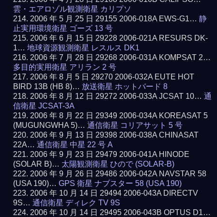
雲・エアロゾル観測衛星 カリプソ
2006 年 5 月 25 日 29155 2006-018A EWS-G1…
静
止実用環境衛星 ゴーズ 13 号
2006 年 6 月 15 日 29228 2006-021A RESURS DK-
1…
地球資源観測衛星 レスルス DK1
2006 年 7 月 28 日 29268 2006-031A KOMPSAT 2…
多目的実用衛星 アリラン 2 号
2006 年 8 月 5 日 29270 2006-032A EUTE HOT
BIRD 13B (HB 8)…
放送衛星 ホットバード 8
2006 年 8 月 12 日 29272 2006-033A JCSAT 10…
通
信衛星 JCSAT-3A
2006 年 8 月 22 日 29349 2006-034A KOREASAT 5
(MUGUNGWHA 5)…
通信衛星 コリアサット 5 号
2006 年 9 月 13 日 29398 2006-038A CHINASAT
22A…
通信衛星 中星 22 号 A
2006 年 9 月 23 日 29479 2006-041A HINODE
(SOLAR B)…
太陽観測衛星 ひので (SOLAR-B)
2006 年 9 月 26 日 29486 2006-042A NAVSTAR 58
(USA 190)…
GPS 衛星 ナブスター 58 (USA 190)
2006 年 10 月 14 日 29494 2006-043A DIRECTV
9S…
通信衛星 ディレク TV 9S
2006 年 10 月 14 日 29495 2006-043B OPTUS D1…