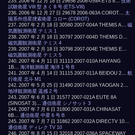
2006 年 12 月 18 日 29656 2006-059A ETS 8…
技術
試験衛星 VIII 型 きく 8 号 (ETS-VIII)
2006 年 12 月 27 日 29678 2006-063A COROT…
太
陽系外惑星捜索衛星 コロー (COROT)
2007 年 2 月 18 日 30580 2007-004A THEMIS A…
磁
気圏観測衛星 テミス 1
2007 年 2 月 18 日 30797 2007-004D THEMIS D…
磁気圏観測衛星 テミス 4
2007 年 2 月 18 日 30798 2007-004E THEMIS E…
磁気圏観測衛星 テミス 5
2007 年 4 月 11 日 31113 2007-010A HAIYANG
1B…
海洋観測衛星 海洋 1 号 B
2007 年 4 月 14 日 31115 2007-011A BEIDOU 2…
航
行衛星 北斗 M1
2007 年 5 月 25 日 31490 2007-019A YAOGAN 2…
地球観測衛星 遥感 2 号
2007 年 6 月 1 日 31577 2007-021A EUTE 8A
(SINOSAT 3)…
通信衛星 シノサット 3
2007 年 7 月 6 日 31800 2007-031A CHINASAT
6B…
通信衛星 中星 6 号 B
2007 年 7 月 7 日 31862 2007-032A DIRECTV 10…
通信衛星 ディレク TV 10
2007 年 8 月 15 日 32018 2007-036A SPACEWAY