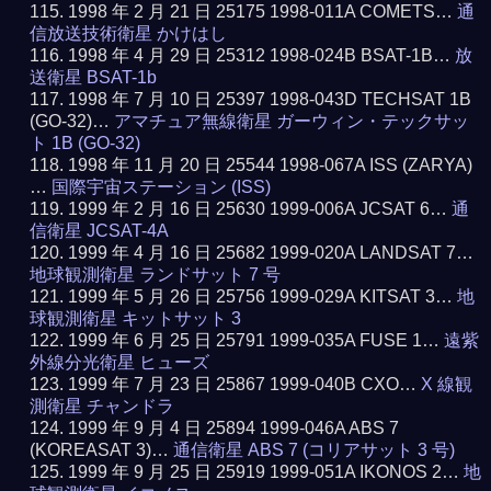
1998 年 2 月 21 日 25175 1998-011A COMETS…
通
信放送技術衛星 かけはし
1998 年 4 月 29 日 25312 1998-024B BSAT-1B…
放
送衛星 BSAT-1b
1998 年 7 月 10 日 25397 1998-043D TECHSAT 1B
(GO-32)…
アマチュア無線衛星 ガーウィン・テックサッ
ト 1B (GO-32)
1998 年 11 月 20 日 25544 1998-067A ISS (ZARYA)
…
国際宇宙ステーション (ISS)
1999 年 2 月 16 日 25630 1999-006A JCSAT 6…
通
信衛星 JCSAT-4A
1999 年 4 月 16 日 25682 1999-020A LANDSAT 7…
地球観測衛星 ランドサット 7 号
1999 年 5 月 26 日 25756 1999-029A KITSAT 3…
地
球観測衛星 キットサット 3
1999 年 6 月 25 日 25791 1999-035A FUSE 1…
遠紫
外線分光衛星 ヒューズ
1999 年 7 月 23 日 25867 1999-040B CXO…
X 線観
測衛星 チャンドラ
1999 年 9 月 4 日 25894 1999-046A ABS 7
(KOREASAT 3)…
通信衛星 ABS 7 (コリアサット 3 号)
1999 年 9 月 25 日 25919 1999-051A IKONOS 2…
地