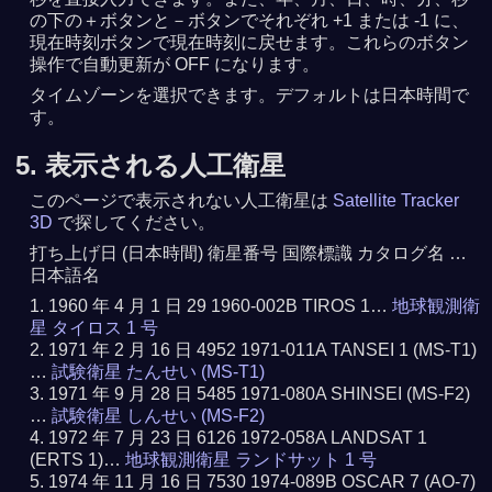
の下の＋ボタンと－ボタンでそれぞれ +1 または -1 に、
現在時刻ボタンで現在時刻に戻せます。これらのボタン
操作で自動更新が OFF になります。
タイムゾーンを選択できます。デフォルトは日本時間で
す。
5. 表示される人工衛星
このページで表示されない人工衛星は
Satellite Tracker
3D
で探してください。
打ち上げ日 (日本時間) 衛星番号 国際標識 カタログ名 …
日本語名
1960 年 4 月 1 日 29 1960-002B TIROS 1…
地球観測衛
星 タイロス 1 号
1971 年 2 月 16 日 4952 1971-011A TANSEI 1 (MS-T1)
…
試験衛星 たんせい (MS-T1)
1971 年 9 月 28 日 5485 1971-080A SHINSEI (MS-F2)
…
試験衛星 しんせい (MS-F2)
1972 年 7 月 23 日 6126 1972-058A LANDSAT 1
(ERTS 1)…
地球観測衛星 ランドサット 1 号
1974 年 11 月 16 日 7530 1974-089B OSCAR 7 (AO-7)