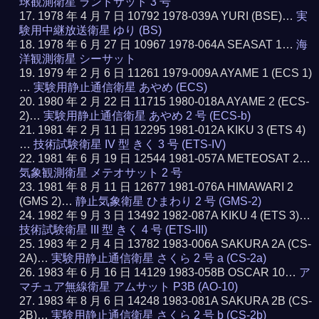
球観測衛星 ランドサット 3 号
1978 年 4 月 7 日 10792 1978-039A YURI (BSE)…
実
験用中継放送衛星 ゆり (BS)
1978 年 6 月 27 日 10967 1978-064A SEASAT 1…
海
洋観測衛星 シーサット
1979 年 2 月 6 日 11261 1979-009A AYAME 1 (ECS 1)
…
実験用静止通信衛星 あやめ (ECS)
1980 年 2 月 22 日 11715 1980-018A AYAME 2 (ECS-
2)…
実験用静止通信衛星 あやめ 2 号 (ECS-b)
1981 年 2 月 11 日 12295 1981-012A KIKU 3 (ETS 4)
…
技術試験衛星 IV 型 きく 3 号 (ETS-IV)
1981 年 6 月 19 日 12544 1981-057A METEOSAT 2…
気象観測衛星 メテオサット 2 号
1981 年 8 月 11 日 12677 1981-076A HIMAWARI 2
(GMS 2)…
静止気象衛星 ひまわり 2 号 (GMS-2)
1982 年 9 月 3 日 13492 1982-087A KIKU 4 (ETS 3)…
技術試験衛星 III 型 きく 4 号 (ETS-III)
1983 年 2 月 4 日 13782 1983-006A SAKURA 2A (CS-
2A)…
実験用静止通信衛星 さくら 2 号 a (CS-2a)
1983 年 6 月 16 日 14129 1983-058B OSCAR 10…
ア
マチュア無線衛星 アムサット P3B (AO-10)
1983 年 8 月 6 日 14248 1983-081A SAKURA 2B (CS-
2B)…
実験用静止通信衛星 さくら 2 号 b (CS-2b)