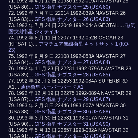
1992 年 4 月 10 日 21930 1992-019A NAVSTAR 25
(USA 80)…
GPS 衛星 ナブスター 25 (USA 80)
1992 年 7 月 7 日 22014 1992-039A NAVSTAR 26
(USA 83)…
GPS 衛星 ナブスター 26 (USA 83)
1992 年 7 月 24 日 22049 1992-044A GEOTAIL…
磁気
圏観測衛星 ジオテイル
1992 年 8 月 11 日 22077 1992-052B OSCAR 23
(KITSAT 1)…
アマチュア無線衛星 キットサット 1 (KO-
23)
1992 年 9 月 9 日 22108 1992-058A NAVSTAR 27
(USA 84)…
GPS 衛星 ナブスター 27 (USA 84)
1992 年 11 月 23 日 22231 1992-079A NAVSTAR 28
(USA 85)…
GPS 衛星 ナブスター 28 (USA 85)
1992 年 12 月 2 日 22253 1992-084A SUPERBIRD
A1…
通信衛星 スーパーバード A1
1992 年 12 月 19 日 22275 1992-089A NAVSTAR 29
(USA 87)…
GPS 衛星 ナブスター 29 (USA 87)
1993 年 2 月 3 日 22446 1993-007A NAVSTAR 30
(USA 88)…
GPS 衛星 ナブスター 30 (USA 88)
1993 年 3 月 30 日 22581 1993-017A NAVSTAR 31
(USA 90)…
GPS 衛星 ナブスター 31 (USA 90)
1993 年 5 月 13 日 22657 1993-032A NAVSTAR 32
(USA 91)…
GPS 衛星 ナブスター 32 (USA 91)