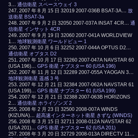
3…
通信衛星 スペースウェイ 3
2007 年 8 月 15 日 32019 2007-036B BSAT-3A…
放
送衛星 BSAT-3a
2007 年 9 月 2 日 32050 2007-037A INSAT 4CR…
通
信衛星 インサット 4CR
2007 年 9 月 19 日 32060 2007-041A WORLDVIEW
1…
地球観測衛星 ワールドビュー 1
2007 年 10 月 6 日 32252 2007-044A OPTUS D2…
通信衛星 オプタス D2
2007 年 10 月 17 日 32260 2007-047A NAVSTAR 60
(USA 196)…
GPS 衛星 ナブスター 60 (USA 196)
2007 年 11 月 12 日 32289 2007-055A YAOGAN 3…
地球観測衛星 遥感 3 号
2007 年 12 月 21 日 32384 2007-062A NAVSTAR 61
(USA 199)…
GPS 衛星 ナブスター 61 (USA 199)
2007 年 12 月 21 日 32388 2007-063B HORIZONS
2…
通信衛星 ホライゾンズ 2
2008 年 2 月 23 日 32500 2008-007A WINDS
(KIZUNA)…
超高速インターネット衛星 きずな (WINDS)
2008 年 3 月 15 日 32711 2008-012A NAVSTAR 62
(USA 201)…
GPS 衛星 ナブスター 62 (USA 201)
2008 年 3 月 20 日 32729 2008-013A DIRECTV 11…