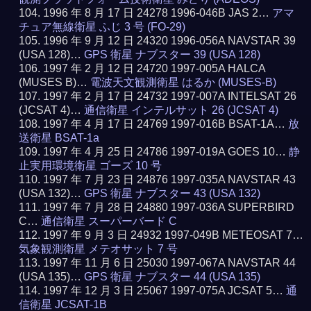
1996 年 8 月 17 日 24278 1996-046B JAS 2…
アマ
チュア無線衛星 ふじ 3 号 (FO-29)
1996 年 9 月 12 日 24320 1996-056A NAVSTAR 39
(USA 128)…
GPS 衛星 ナブスター 39 (USA 128)
1997 年 2 月 12 日 24720 1997-005A HALCA
(MUSES B)…
電波天文観測衛星 はるか (MUSES-B)
1997 年 2 月 17 日 24732 1997-007A INTELSAT 26
(JCSAT 4)…
通信衛星 インテルサット 26 (JCSAT 4)
1997 年 4 月 17 日 24769 1997-016B BSAT-1A…
放
送衛星 BSAT-1a
1997 年 4 月 25 日 24786 1997-019A GOES 10…
静
止実用環境衛星 ゴーズ 10 号
1997 年 7 月 23 日 24876 1997-035A NAVSTAR 43
(USA 132)…
GPS 衛星 ナブスター 43 (USA 132)
1997 年 7 月 28 日 24880 1997-036A SUPERBIRD
C…
通信衛星 スーパーバード C
1997 年 9 月 3 日 24932 1997-049B METEOSAT 7…
気象観測衛星 メテオサット 7 号
1997 年 11 月 6 日 25030 1997-067A NAVSTAR 44
(USA 135)…
GPS 衛星 ナブスター 44 (USA 135)
1997 年 12 月 3 日 25067 1997-075A JCSAT 5…
通
信衛星 JCSAT-1B