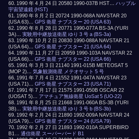
1990 年 4 月 24 日 20580 1990-037B HST…
ハッブル
宇宙望遠鏡 (HST)
1990 年 8 月 2 日 20724 1990-068A NAVSTAR 20
(USA 63)…
GPS 衛星 ナブスター 20 (USA 63)
1990 年 8 月 28 日 20771 1990-077A BS-3A (YURI
3A)…
実験用中継放送衛星 ゆり 3 号 a (BS-3a)
1990 年 10 月 2 日 20830 1990-088A NAVSTAR 21
(USA 64)…
GPS 衛星 ナブスター 21 (USA 64)
1990 年 11 月 27 日 20959 1990-103A NAVSTAR 22
(USA 66)…
GPS 衛星 ナブスター 22 (USA 66)
1991 年 3 月 3 日 21140 1991-015B METEOSAT 5
(MOP 2)…
気象観測衛星 メテオサット 5 号
1991 年 7 月 4 日 21552 1991-047A NAVSTAR 23
(USA 71)…
GPS 衛星 ナブスター 23 (USA 71)
1991 年 7 月 17 日 21575 1991-050B OSCAR 22
(UOSAT 5)…
アマチュア無線衛星 UoSat 5 (UO-22)
1991 年 8 月 25 日 21668 1991-060A BS-3B (YURI
3B)…
実験用中継放送衛星 ゆり 3 号 b (BS-3b)
1992 年 2 月 24 日 21890 1992-009A NAVSTAR 24
(USA 79)…
GPS 衛星 ナブスター 24 (USA 79)
1992 年 2 月 27 日 21893 1992-010A SUPERBIRD
B1…
通信衛星 スーパーバード B1