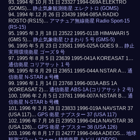
1994 年 10 月 31 日 23327 1994-069A ELEKTRO
(GOMS)…
静止気象観測衛星 エレクトロ (GOMS)
1994 年 12 月 26 日 23439 1994-085A RADIO
ROSTO (RS15)…
アマチュア無線衛星 Radio Sport-15
(RS-15)
1995 年 3 月 18 日 23522 1995-011B HIMAWARI 5
(GMS 5)…
静止気象衛星 ひまわり 5 号 (GMS-5)
1995 年 5 月 23 日 23581 1995-025A GOES 9…
静止
実用環境衛星 ゴーズ 9 号
1995 年 8 月 5 日 23639 1995-041A KOREASAT 1…
通信衛星 コリアサット 1 号
1995 年 8 月 29 日 23651 1995-044A NSTAR A…
通
信衛星 N-STAR a 号機
1996 年 1 月 14 日 23768 1996-003A ABS 1A
(KOREASAT 2)…
通信衛星 ABS-1A (コリアサット 2 号)
1996 年 2 月 5 日 23781 1996-007A NSTAR B…
通
信衛星 N-STAR b 号機
1996 年 3 月 28 日 23833 1996-019A NAVSTAR 37
(USA 117)…
GPS 衛星 ナブスター 37 (USA 117)
1996 年 7 月 16 日 23953 1996-041A NAVSTAR 38
(USA 126)…
GPS 衛星 ナブスター 38 (USA 126)
1996 年 8 月 17 日 24277 1996-046A ADEOS…
地球
観測プラットフォーム技術衛星 みどり (ADEOS)