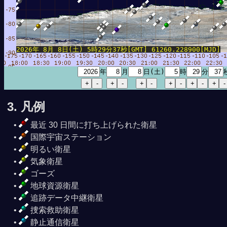
2026年 8月 8日(土) 5時29分37秒[GMT] 61260.228900[MJD]
年
月
日(土)
時
分
3. 凡例
最近 30 日間に打ち上げられた衛星
国際宇宙ステーション
明るい衛星
気象衛星
ゴーズ
地球資源衛星
追跡データ中継衛星
捜索救助衛星
静止通信衛星