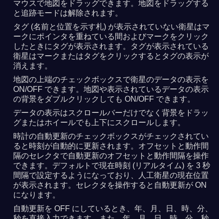
マウスで地図をドラッグできます。地図をドラッグする
と追跡モードは解除されます。
タグ (名前と位置を示す札) が表示されていない衛星はマ
ークにポインタを重ねている間およびマークをクリック
したときにタグが表示されます。タグが表示されている
衛星はマークまたはタグをクリックするとタグの表示が
消えます。
地図の上端のチェックボックスで衛星のデータの表示を
ON/OFF できます。地図や表示されているデータの表示
の背景をダブルクリックしても ON/OFF できます。
データの表示はスクロールバーだけでなく背景をドラッ
グまたはホイールでも上下にスクロールします。
時計の自動更新のチェックボックスがチェックされてい
ると時刻が自動的に更新されます。オフセットと動作間
隔のセレクタで自動更新のオフセットと動作間隔を操作
できます。デフォルトで現在時刻 (リアルタイム) を 3 秒
間隔で設定するようになっており、人工衛星の現在位置
が表示されます。セレクタを操作すると自動更新が ON
になります。
自動更新を OFF にしているとき、年、月、日、時、分、
秒を直接入力できます。また、年、月、日、時、分、秒