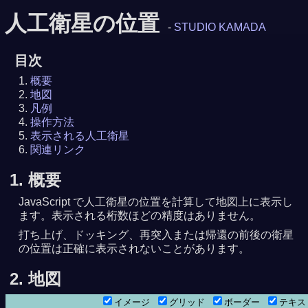
人工衛星の位置
-
STUDIO KAMADA
目次
概要
地図
凡例
操作方法
表示される人工衛星
関連リンク
1. 概要
JavaScript で人工衛星の位置を計算して地図上に表示し
ます。表示される桁数ほどの精度はありません。
打ち上げ、ドッキング、再突入または帰還の前後の衛星
の位置は正確に表示されないことがあります。
2. 地図
イメージ
グリッド
ボーダー
テキ
8月 8日14時06分17秒
秒