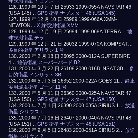
球観測衛星 イコノス
1999 年 10 月 7 日 25933 1999-055A NAVSTAR 46
(USA 145)…
GPS 衛星 ナブスター 46 (USA 145)
1999 年 12 月 10 日 25989 1999-066A XMM-
NEWTON…
X 線観測衛星 XMM
1999 年 12 月 19 日 25994 1999-068A TERRA…
地
球観測衛星 テラ
1999 年 12 月 21 日 26032 1999-070A KOMPSAT…
多目的衛星 アリラン 1 号
2000 年 2 月 18 日 26095 2000-012A SUPERBIRD
4…
通信衛星 スーパーバード B2
2000 年 3 月 22 日 26108 2000-016B INSAT 3B…
多
目的衛星 インサット 3B
2000 年 5 月 3 日 26352 2000-022A GOES 11…
静止
実用環境衛星 ゴーズ 11 号
2000 年 5 月 11 日 26360 2000-025A NAVSTAR 47
(USA 150)…
GPS 衛星 ナブスター 47 (USA 150)
2000 年 7 月 1 日 26390 2000-035A SIRIUS 1…
放送
衛星 シリウス 1
2000 年 7 月 16 日 26407 2000-040A NAVSTAR 48
(USA 151)…
GPS 衛星 ナブスター 48 (USA 151)
2000 年 9 月 5 日 26483 2000-051A SIRIUS 2…
放送
衛星 シリウス 2