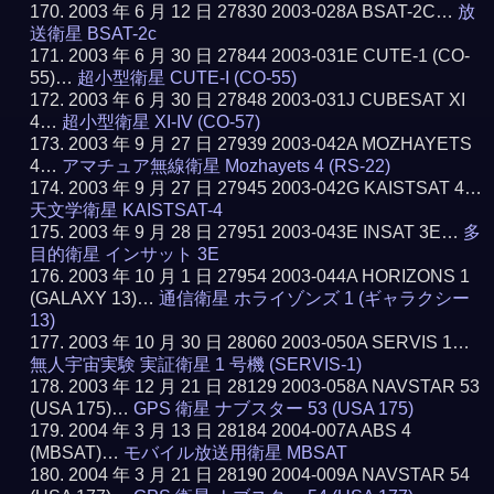
2003 年 6 月 12 日 27830 2003-028A BSAT-2C…
放
送衛星 BSAT-2c
2003 年 6 月 30 日 27844 2003-031E CUTE-1 (CO-
55)…
超小型衛星 CUTE-I (CO-55)
2003 年 6 月 30 日 27848 2003-031J CUBESAT XI
4…
超小型衛星 XI-IV (CO-57)
2003 年 9 月 27 日 27939 2003-042A MOZHAYETS
4…
アマチュア無線衛星 Mozhayets 4 (RS-22)
2003 年 9 月 27 日 27945 2003-042G KAISTSAT 4…
天文学衛星 KAISTSAT-4
2003 年 9 月 28 日 27951 2003-043E INSAT 3E…
多
目的衛星 インサット 3E
2003 年 10 月 1 日 27954 2003-044A HORIZONS 1
(GALAXY 13)…
通信衛星 ホライゾンズ 1 (ギャラクシー
13)
2003 年 10 月 30 日 28060 2003-050A SERVIS 1…
無人宇宙実験 実証衛星 1 号機 (SERVIS-1)
2003 年 12 月 21 日 28129 2003-058A NAVSTAR 53
(USA 175)…
GPS 衛星 ナブスター 53 (USA 175)
2004 年 3 月 13 日 28184 2004-007A ABS 4
(MBSAT)…
モバイル放送用衛星 MBSAT
2004 年 3 月 21 日 28190 2004-009A NAVSTAR 54