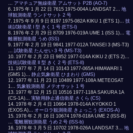
…
アマチュア無線衛星 アムサット P2B (AO-7)
1975 年 1 月 22 日 7615 1975-004A LANDSAT 2…
地
球観測衛星 ランドサット 2 号
1975 年 9 月 9 日 8197 1975-082A KIKU 1 (ETS 1)…
技
術試験衛星 I 型 きく 1 号 (ETS-I)
1976 年 2 月 29 日 8709 1976-019A UME 1 (ISS 1)…
電
離層観測衛星 うめ (ISS)
1977 年 2 月 19 日 9841 1977-012A TANSEI 3 (MS-T3)
…
試験衛星 たんせい 3 号 (MS-T3)
1977 年 2 月 23 日 9852 1977-014A KIKU 2 (ETS 2)…
技術試験衛星 II 型 きく 2 号 (ETS-II)
1977 年 7 月 14 日 10143 1977-065A HIMAWARI 1
(GMS 1)…
静止気象衛星 ひまわり (GMS)
1977 年 11 月 23 日 10489 1977-108A METEOSAT
1…
気象観測衛星 メテオサット 1 号
1977 年 12 月 15 日 10516 1977-118A SAKURA 1A
(CS-1A)…
実験用静止通信衛星 さくら (CS)
1978 年 2 月 4 日 10664 1978-014A KYOKKO 1
(EXOS A)…
オーロラ観測衛星 きょっこう (EXOS-A)
1978 年 2 月 16 日 10674 1978-018A UME 2 (ISS-B)
…
電離層観測衛星 うめ 2 号 (ISS-b)
1978 年 3 月 5 日 10702 1978-026A LANDSAT 3…
地