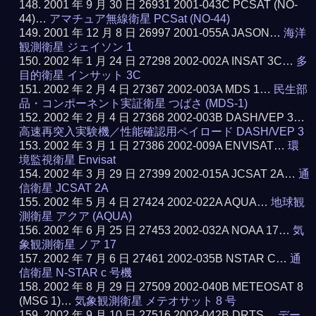
2001 年 9 月 30 日 26931 2001-043C PCSAT (NO-
44)…
アマチュア無線衛星 PCSat (NO-44)
2001 年 12 月 8 日 26997 2001-055A JASON…
海洋
観測衛星 ジェイソン 1
2002 年 1 月 24 日 27298 2002-002A INSAT 3C…
多
目的衛星 インサット 3C
2002 年 2 月 4 日 27367 2002-003A MDS 1…
民生部
品・コンポーネント実証衛星 つばさ (MDS-1)
2002 年 2 月 4 日 27368 2002-003B DASH/VEP 3…
高速再突入実験機／性能確認用ペイロード DASH/VEP 3
2002 年 3 月 1 日 27386 2002-009A ENVISAT…
環
境監視衛星 Envisat
2002 年 3 月 29 日 27399 2002-015A JCSAT 2A…
通
信衛星 JCSAT 2A
2002 年 5 月 4 日 27424 2002-022A AQUA…
地球観
測衛星 アクア (AQUA)
2002 年 6 月 25 日 27453 2002-032A NOAA 17…
気
象観測衛星 ノア 17
2002 年 7 月 6 日 27461 2002-035B NSTAR C…
通
信衛星 N-STAR c 号機
2002 年 8 月 29 日 27509 2002-040B METEOSAT 8
(MSG 1)…
気象観測衛星 メテオサット 8 号
2002 年 9 月 10 日 27516 2002-042B DRTS…
デー