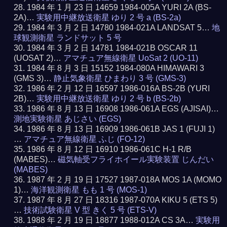
1984 年 1 月 23 日 14659 1984-005A YURI 2A (BS-
2A)…
実験用中継放送衛星 ゆり 2 号 a (BS-2a)
1984 年 3 月 2 日 14780 1984-021A LANDSAT 5…
地
球観測衛星 ランドサット 5 号
1984 年 3 月 2 日 14781 1984-021B OSCAR 11
(UOSAT 2)…
アマチュア無線衛星 UoSat 2 (UO-11)
1984 年 8 月 3 日 15152 1984-080A HIMAWARI 3
(GMS 3)…
静止気象衛星 ひまわり 3 号 (GMS-3)
1986 年 2 月 12 日 16597 1986-016A BS-2B (YURI
2B)…
実験用中継放送衛星 ゆり 2 号 b (BS-2b)
1986 年 8 月 13 日 16908 1986-061A EGS (AJISAI)…
測地実験衛星 あじさい (EGS)
1986 年 8 月 13 日 16909 1986-061B JAS 1 (FUJI 1)
…
アマチュア無線衛星 ふじ (FO-12)
1986 年 8 月 12 日 16910 1986-061C H-1 R/B
(MABES)…
磁気軸受フライホイール実験装置 じんだい
(MABES)
1987 年 2 月 19 日 17527 1987-018A MOS 1A (MOMO
1)…
海洋観測衛星 もも 1 号 (MOS-1)
1987 年 8 月 27 日 18316 1987-070A KIKU 5 (ETS 5)
…
技術試験衛星 V 型 きく 5 号 (ETS-V)
1988 年 2 月 19 日 18877 1988-012A CS 3A…
実験用