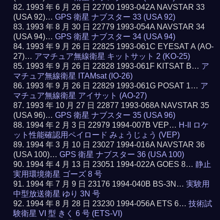
1993 年 6 月 26 日 22700 1993-042A NAVSTAR 33
(USA 92)…
GPS 衛星 ナブスター 33 (USA 92)
1993 年 8 月 30 日 22779 1993-054A NAVSTAR 34
(USA 94)…
GPS 衛星 ナブスター 34 (USA 94)
1993 年 9 月 26 日 22825 1993-061C EYESAT A (AO-
27)…
アマチュア無線衛星 キットサット 2 (KO-25)
1993 年 9 月 26 日 22828 1993-061F KITSAT B…
ア
マチュア無線衛星 ITAMsat (IO-26)
1993 年 9 月 26 日 22829 1993-061G POSAT 1…
ア
マチュア無線衛星 アイサット (AO-27)
1993 年 10 月 27 日 22877 1993-068A NAVSTAR 35
(USA 96)…
GPS 衛星 ナブスター 35 (USA 96)
1994 年 2 月 3 日 22979 1994-007B VEP…
H-II ロケ
ット性能確認用ペイロード みょうじょう (VEP)
1994 年 3 月 10 日 23027 1994-016A NAVSTAR 36
(USA 100)…
GPS 衛星 ナブスター 36 (USA 100)
1994 年 4 月 13 日 23051 1994-022A GOES 8…
静止
実用環境衛星 ゴーズ 8 号
1994 年 7 月 9 日 23176 1994-040B BS-3N…
実験用
中型放送衛星 ゆり 3N 号
1994 年 8 月 28 日 23230 1994-056A ETS 6…
技術試
験衛星 VI 型 きく 6 号 (ETS-VI)