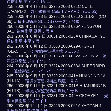
通信衛星 ディレク TV 11
2008 年 4 月 28 日 32785 2008-021C CUTE-
1.7+APD 2…
超小型衛星 Cute-1.7 + APD II (CO-65)
2008 年 4 月 28 日 32791 2008-021J SEEDS II (CO-
66)…
超小型衛星 SEEDS (シーズ) 2 号機
2008 年 5 月 27 日 32958 2008-026A FENGYUN
3A…
気象衛星 風雲 3 号 A
2008 年 6 月 9 日 33051 2008-028A CHINASAT 9…
通信衛星 中星 9 号
2008 年 6 月 12 日 33053 2008-029A FGRST
(GLAST)…
ガンマ線宇宙望遠鏡 フェルミ
2008 年 6 月 20 日 33105 2008-032A JASON 2…
海
洋観測衛星 ジェイソン 2
2008 年 8 月 15 日 33274 2008-038A SUPERBIRD
7…
通信衛星 スーパーバード C2
2008 年 9 月 6 日 33320 2008-041A HUANJING 1A
(HJ-1A)…
環境災害監視衛星 環境 1 号 A
2008 年 9 月 6 日 33321 2008-041B HUANJING 1B
(HJ-1B)…
環境災害監視衛星 環境 1 号 B
2008 年 9 月 7 日 33331 2008-042A GEOEYE 1…
光
学画像衛星 ジオアイ 1
2008 年 12 月 1 日 33446 2008-061A YAOGAN 4…
地球観測衛星 遥感 4 号