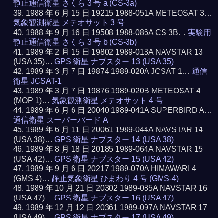
静止通信衛星 さくら 3 号 a (CS-3a)
1988 年 6 月 15 日 19215 1988-051A METEOSAT 3…
気象観測衛星 メテオサット 3 号
1988 年 9 月 16 日 19508 1988-086A CS 3B…
実験用
静止通信衛星 さくら 3 号 b (CS-3b)
1989 年 2 月 15 日 19802 1989-013A NAVSTAR 13
(USA 35)…
GPS 衛星 ナブスター 13 (USA 35)
1989 年 3 月 7 日 19874 1989-020A JCSAT 1…
通信
衛星 JCSAT-1
1989 年 3 月 7 日 19876 1989-020B METEOSAT 4
(MOP 1)…
気象観測衛星 メテオサット 4 号
1989 年 6 月 6 日 20040 1989-041A SUPERBIRD A…
通信衛星 スーパーバード A
1989 年 6 月 11 日 20061 1989-044A NAVSTAR 14
(USA 38)…
GPS 衛星 ナブスター 14 (USA 38)
1989 年 8 月 18 日 20185 1989-064A NAVSTAR 15
(USA 42)…
GPS 衛星 ナブスター 15 (USA 42)
1989 年 9 月 6 日 20217 1989-070A HIMAWARI 4
(GMS 4)…
静止気象衛星 ひまわり 4 号 (GMS-4)
1989 年 10 月 21 日 20302 1989-085A NAVSTAR 16
(USA 47)…
GPS 衛星 ナブスター 16 (USA 47)
1989 年 12 月 12 日 20361 1989-097A NAVSTAR 17
(USA 49)…
GPS 衛星 ナブスター 17 (USA 49)