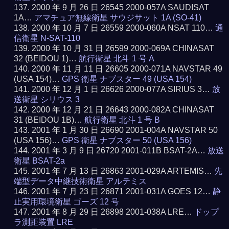
2000 年 9 月 26 日 26545 2000-057A SAUDISAT
1A…
アマチュア無線衛星 サウジサット 1A (SO-41)
2000 年 10 月 7 日 26559 2000-060A NSAT 110…
通
信衛星 N-SAT-110
2000 年 10 月 31 日 26599 2000-069A CHINASAT
32 (BEIDOU 1)…
航行衛星 北斗 1 号 A
2000 年 11 月 11 日 26605 2000-071A NAVSTAR 49
(USA 154)…
GPS 衛星 ナブスター 49 (USA 154)
2000 年 12 月 1 日 26626 2000-077A SIRIUS 3…
放
送衛星 シリウス 3
2000 年 12 月 21 日 26643 2000-082A CHINASAT
31 (BEIDOU 1B)…
航行衛星 北斗 1 号 B
2001 年 1 月 30 日 26690 2001-004A NAVSTAR 50
(USA 156)…
GPS 衛星 ナブスター 50 (USA 156)
2001 年 3 月 9 日 26720 2001-011B BSAT-2A…
放送
衛星 BSAT-2a
2001 年 7 月 13 日 26863 2001-029A ARTEMIS…
先
端型データ中継技術衛星 アルテミス
2001 年 7 月 23 日 26871 2001-031A GOES 12…
静
止実用環境衛星 ゴーズ 12 号
2001 年 8 月 29 日 26898 2001-038A LRE…
ドップ
ラ測距装置 LRE