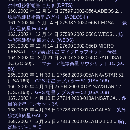
タ中継技術衛星 こだま (DRTS)
2002 年 12 月 14 日 27597 2002-056A ADEOS 2…
環境観測技術衛星 みどり II (ADEOS-II)
2002 年 12 月 14 日 27598 2002-056B FEDSAT…
豪
州小型衛星 FedSat
2002 年 12 月 14 日 27599 2002-056C WEOS…
鯨
生態観測衛星 観太くん (WEOS)
2002 年 12 月 14 日 27600 2002-056D MICRO
LABSAT…
小型実証衛星 マイクロラブサット 1 号機
2002 年 12 月 21 日 27607 2002-058C SAUDISAT
1C (SO-50)…
アマチュア無線衛星 サウジサット 1C (SO-
50)
2003 年 1 月 30 日 27663 2003-005A NAVSTAR 51
(USA 166)…
GPS 衛星 ナブスター 51 (USA 166)
2003 年 4 月 1 日 27704 2003-010A NAVSTAR 52
(USA 168)…
GPS 衛星 ナブスター 52 (USA 168)
2003 年 4 月 10 日 27714 2003-013A INSAT 3A…
多
目的衛星 インサット 3A
2003 年 4 月 28 日 27783 2003-017A GALEX…
紫外
線観測衛星 GALEX
2003 年 5 月 25 日 27813 2003-021A BD 1 03…
航行
衛星 北斗 1 号 C