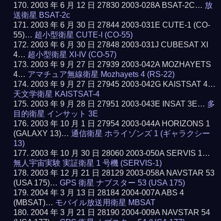
2003 年 6 月 12 日 27830 2003-028A BSAT-2C…
放
送衛星 BSAT-2c
2003 年 6 月 30 日 27844 2003-031E CUTE-1 (CO-
55)…
超小型衛星 CUTE-I (CO-55)
2003 年 6 月 30 日 27848 2003-031J CUBESAT XI
4…
超小型衛星 XI-IV (CO-57)
2003 年 9 月 27 日 27939 2003-042A MOZHAYETS
4…
アマチュア無線衛星 Mozhayets 4 (RS-22)
2003 年 9 月 27 日 27945 2003-042G KAISTSAT 4…
天文学衛星 KAISTSAT-4
2003 年 9 月 28 日 27951 2003-043E INSAT 3E…
多
目的衛星 インサット 3E
2003 年 10 月 1 日 27954 2003-044A HORIZONS 1
(GALAXY 13)…
通信衛星 ホライゾンズ 1 (ギャラクシー
13)
2003 年 10 月 30 日 28060 2003-050A SERVIS 1…
無人宇宙実験 実証衛星 1 号機 (SERVIS-1)
2003 年 12 月 21 日 28129 2003-058A NAVSTAR 53
(USA 175)…
GPS 衛星 ナブスター 53 (USA 175)
2004 年 3 月 13 日 28184 2004-007A ABS 4
(MBSAT)…
モバイル放送用衛星 MBSAT
2004 年 3 月 21 日 28190 2004-009A NAVSTAR 54