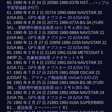
1990 年 4 月 24 日 20580 1990-037B HST…
ハッブル
宇宙望遠鏡 (HST)
1990 年 8 月 2 日 20724 1990-068A NAVSTAR 20
(USA 63)…
GPS 衛星 ナブスター 20 (USA 63)
1990 年 8 月 28 日 20771 1990-077A BS-3A (YURI
3A)…
実験用中継放送衛星 ゆり 3 号 a (BS-3a)
1990 年 10 月 2 日 20830 1990-088A NAVSTAR 21
(USA 64)…
GPS 衛星 ナブスター 21 (USA 64)
1990 年 11 月 27 日 20959 1990-103A NAVSTAR 22
(USA 66)…
GPS 衛星 ナブスター 22 (USA 66)
1991 年 3 月 3 日 21140 1991-015B METEOSAT 5
(MOP 2)…
気象観測衛星 メテオサット 5 号
1991 年 7 月 4 日 21552 1991-047A NAVSTAR 23
(USA 71)…
GPS 衛星 ナブスター 23 (USA 71)
1991 年 7 月 17 日 21575 1991-050B OSCAR 22
(UOSAT 5)…
アマチュア無線衛星 UoSat 5 (UO-22)
1991 年 8 月 25 日 21668 1991-060A BS-3B (YURI
3B)…
実験用中継放送衛星 ゆり 3 号 b (BS-3b)
1992 年 2 月 24 日 21890 1992-009A NAVSTAR 24
(USA 79)…
GPS 衛星 ナブスター 24 (USA 79)
1992 年 2 月 27 日 21893 1992-010A SUPERBIRD
B1…
通信衛星 スーパーバード B1