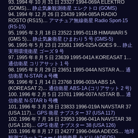
1994 年 10 月 31 日 23327 1994-069A ELEKTRO
(GOMS)…
静止気象観測衛星 エレクトロ (GOMS)
1994 年 12 月 26 日 23439 1994-085A RADIO
ROSTO (RS15)…
アマチュア無線衛星 Radio Sport-15
(RS-15)
1995 年 3 月 18 日 23522 1995-011B HIMAWARI 5
(GMS 5)…
静止気象衛星 ひまわり 5 号 (GMS-5)
1995 年 5 月 23 日 23581 1995-025A GOES 9…
静止
実用環境衛星 ゴーズ 9 号
1995 年 8 月 5 日 23639 1995-041A KOREASAT 1…
通信衛星 コリアサット 1 号
1995 年 8 月 29 日 23651 1995-044A NSTAR A…
通
信衛星 N-STAR a 号機
1996 年 1 月 14 日 23768 1996-003A ABS 1A
(KOREASAT 2)…
通信衛星 ABS-1A (コリアサット 2 号)
1996 年 2 月 5 日 23781 1996-007A NSTAR B…
通
信衛星 N-STAR b 号機
1996 年 3 月 28 日 23833 1996-019A NAVSTAR 37
(USA 117)…
GPS 衛星 ナブスター 37 (USA 117)
1996 年 7 月 16 日 23953 1996-041A NAVSTAR 38
(USA 126)…
GPS 衛星 ナブスター 38 (USA 126)
1996 年 8 月 17 日 24277 1996-046A ADEOS…
地球
観測プラットフォーム技術衛星 みどり (ADEOS)