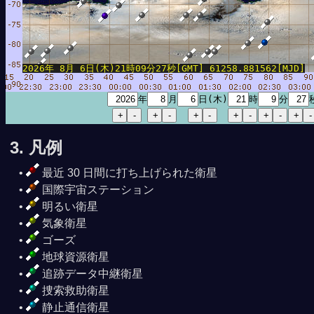
2026年 8月 6日(木)21時09分27秒[GMT] 61258.881562[MJD]
年
月
日(木)
時
分
3. 凡例
最近 30 日間に打ち上げられた衛星
国際宇宙ステーション
明るい衛星
気象衛星
ゴーズ
地球資源衛星
追跡データ中継衛星
捜索救助衛星
静止通信衛星