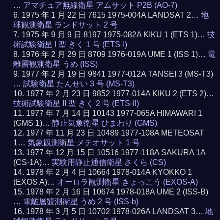
…
アマチュア無線衛星 アムサット P2B (AO-7)
1975 年 1 月 22 日 7615 1975-004A LANDSAT 2…
地
球観測衛星 ランドサット 2 号
1975 年 9 月 9 日 8197 1975-082A KIKU 1 (ETS 1)…
技
術試験衛星 I 型 きく 1 号 (ETS-I)
1976 年 2 月 29 日 8709 1976-019A UME 1 (ISS 1)…
電
離層観測衛星 うめ (ISS)
1977 年 2 月 19 日 9841 1977-012A TANSEI 3 (MS-T3)
…
試験衛星 たんせい 3 号 (MS-T3)
1977 年 2 月 23 日 9852 1977-014A KIKU 2 (ETS 2)…
技術試験衛星 II 型 きく 2 号 (ETS-II)
1977 年 7 月 14 日 10143 1977-065A HIMAWARI 1
(GMS 1)…
静止気象衛星 ひまわり (GMS)
1977 年 11 月 23 日 10489 1977-108A METEOSAT
1…
気象観測衛星 メテオサット 1 号
1977 年 12 月 15 日 10516 1977-118A SAKURA 1A
(CS-1A)…
実験用静止通信衛星 さくら (CS)
1978 年 2 月 4 日 10664 1978-014A KYOKKO 1
(EXOS A)…
オーロラ観測衛星 きょっこう (EXOS-A)
1978 年 2 月 16 日 10674 1978-018A UME 2 (ISS-B)
…
電離層観測衛星 うめ 2 号 (ISS-b)
1978 年 3 月 5 日 10702 1978-026A LANDSAT 3…
地