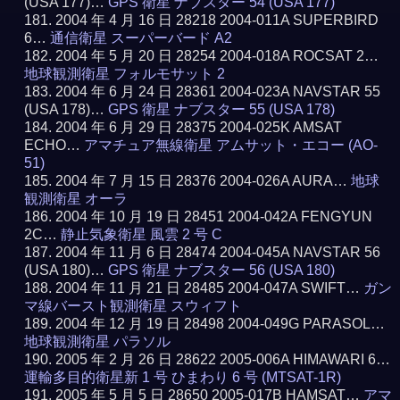
(USA 177)…
GPS 衛星 ナブスター 54 (USA 177)
2004 年 4 月 16 日 28218 2004-011A SUPERBIRD
6…
通信衛星 スーパーバード A2
2004 年 5 月 20 日 28254 2004-018A ROCSAT 2…
地球観測衛星 フォルモサット 2
2004 年 6 月 24 日 28361 2004-023A NAVSTAR 55
(USA 178)…
GPS 衛星 ナブスター 55 (USA 178)
2004 年 6 月 29 日 28375 2004-025K AMSAT
ECHO…
アマチュア無線衛星 アムサット・エコー (AO-
51)
2004 年 7 月 15 日 28376 2004-026A AURA…
地球
観測衛星 オーラ
2004 年 10 月 19 日 28451 2004-042A FENGYUN
2C…
静止気象衛星 風雲 2 号 C
2004 年 11 月 6 日 28474 2004-045A NAVSTAR 56
(USA 180)…
GPS 衛星 ナブスター 56 (USA 180)
2004 年 11 月 21 日 28485 2004-047A SWIFT…
ガン
マ線バースト観測衛星 スウィフト
2004 年 12 月 19 日 28498 2004-049G PARASOL…
地球観測衛星 パラソル
2005 年 2 月 26 日 28622 2005-006A HIMAWARI 6…
運輸多目的衛星新 1 号 ひまわり 6 号 (MTSAT-1R)
2005 年 5 月 5 日 28650 2005-017B HAMSAT…
アマ