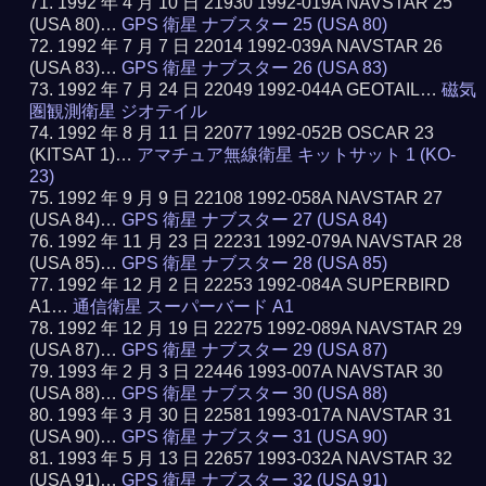
1992 年 4 月 10 日 21930 1992-019A NAVSTAR 25
(USA 80)…
GPS 衛星 ナブスター 25 (USA 80)
1992 年 7 月 7 日 22014 1992-039A NAVSTAR 26
(USA 83)…
GPS 衛星 ナブスター 26 (USA 83)
1992 年 7 月 24 日 22049 1992-044A GEOTAIL…
磁気
圏観測衛星 ジオテイル
1992 年 8 月 11 日 22077 1992-052B OSCAR 23
(KITSAT 1)…
アマチュア無線衛星 キットサット 1 (KO-
23)
1992 年 9 月 9 日 22108 1992-058A NAVSTAR 27
(USA 84)…
GPS 衛星 ナブスター 27 (USA 84)
1992 年 11 月 23 日 22231 1992-079A NAVSTAR 28
(USA 85)…
GPS 衛星 ナブスター 28 (USA 85)
1992 年 12 月 2 日 22253 1992-084A SUPERBIRD
A1…
通信衛星 スーパーバード A1
1992 年 12 月 19 日 22275 1992-089A NAVSTAR 29
(USA 87)…
GPS 衛星 ナブスター 29 (USA 87)
1993 年 2 月 3 日 22446 1993-007A NAVSTAR 30
(USA 88)…
GPS 衛星 ナブスター 30 (USA 88)
1993 年 3 月 30 日 22581 1993-017A NAVSTAR 31
(USA 90)…
GPS 衛星 ナブスター 31 (USA 90)
1993 年 5 月 13 日 22657 1993-032A NAVSTAR 32
(USA 91)…
GPS 衛星 ナブスター 32 (USA 91)