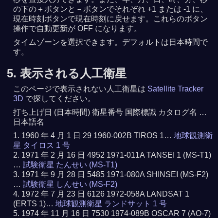
の下の＋ボタンと－ボタンでそれぞれ +1 または -1 に、
現在時刻ボタンで現在時刻に戻せます。これらのボタン
操作で自動更新が OFF になります。
タイムゾーンを選択できます。デフォルトは日本時間で
す。
5. 表示される人工衛星
このページで表示されない人工衛星は
Satellite Tracker
3D
で探してください。
打ち上げ日 (日本時間) 衛星番号 国際標識 カタログ名 …
日本語名
1960 年 4 月 1 日 29 1960-002B TIROS 1…
地球観測衛
星 タイロス 1 号
1971 年 2 月 16 日 4952 1971-011A TANSEI 1 (MS-T1)
…
試験衛星 たんせい (MS-T1)
1971 年 9 月 28 日 5485 1971-080A SHINSEI (MS-F2)
…
試験衛星 しんせい (MS-F2)
1972 年 7 月 23 日 6126 1972-058A LANDSAT 1
(ERTS 1)…
地球観測衛星 ランドサット 1 号
1974 年 11 月 16 日 7530 1974-089B OSCAR 7 (AO-7)