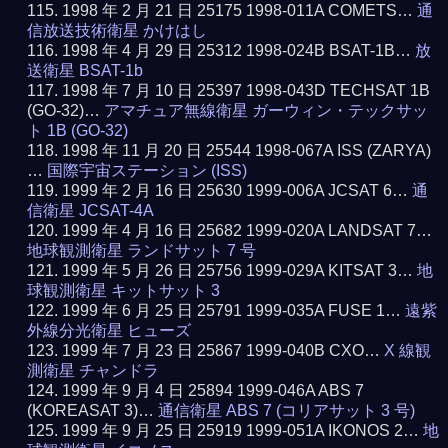
1998 年 2 月 21 日 25175 1998-011A COMETS…
通
信放送技術衛星 かけはし
1998 年 4 月 29 日 25312 1998-024B BSAT-1B…
放
送衛星 BSAT-1b
1998 年 7 月 10 日 25397 1998-043D TECHSAT 1B
(GO-32)…
アマチュア無線衛星 ガーウィン・テックサッ
ト 1B (GO-32)
1998 年 11 月 20 日 25544 1998-067A ISS (ZARYA)
…
国際宇宙ステーション (ISS)
1999 年 2 月 16 日 25630 1999-006A JCSAT 6…
通
信衛星 JCSAT-4A
1999 年 4 月 16 日 25682 1999-020A LANDSAT 7…
地球観測衛星 ランドサット 7 号
1999 年 5 月 26 日 25756 1999-029A KITSAT 3…
地
球観測衛星 キットサット 3
1999 年 6 月 25 日 25791 1999-035A FUSE 1…
遠紫
外線分光衛星 ヒューズ
1999 年 7 月 23 日 25867 1999-040B CXO…
X 線観
測衛星 チャンドラ
1999 年 9 月 4 日 25894 1999-046A ABS 7
(KOREASAT 3)…
通信衛星 ABS 7 (コリアサット 3 号)
1999 年 9 月 25 日 25919 1999-051A IKONOS 2…
地