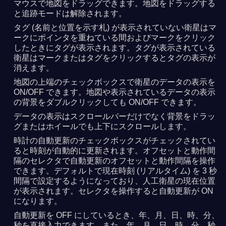
マウスで地図をドラッグできます。地図をドラッグする
と追跡モードは解除されます。
タグ (名前と位置を示す札) が表示されていない衛星はマ
ークにポインタを重ねている間およびマークをクリック
したときにタグが表示されます。タグが表示されている
衛星はマークまたはタグをクリックするとタグの表示が
消えます。
地図の上端のチェックボックスで衛星のデータの表示を
ON/OFF できます。地図や表示されているデータの表示
の背景をダブルクリックしても ON/OFF できます。
データの表示はスクロールバーだけでなく背景をドラッ
グまたはホイールでも上下にスクロールします。
時計の自動更新のチェックボックスがチェックされてい
ると時刻が自動的に更新されます。オフセットと動作間
隔のセレクタで自動更新のオフセットと動作間隔を操作
できます。デフォルトで現在時刻 (リアルタイム) を 3 秒
間隔で設定するようになっており、人工衛星の現在位置
が表示されます。セレクタを操作すると自動更新が ON
になります。
自動更新を OFF にしているとき、年、月、日、時、分、
秒を直接入力できます。また、年、月、日、時、分、秒