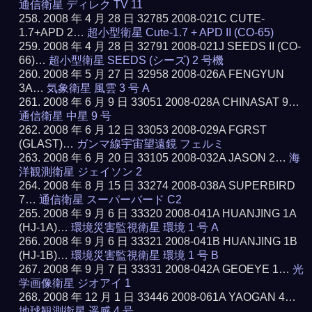
通信衛星 ディレク TV 11
2008 年 4 月 28 日 32785 2008-021C CUTE-
1.7+APD 2…
超小型衛星 Cute-1.7 + APD II (CO-65)
2008 年 4 月 28 日 32791 2008-021J SEEDS II (CO-
66)…
超小型衛星 SEEDS (シーズ) 2 号機
2008 年 5 月 27 日 32958 2008-026A FENGYUN
3A…
気象衛星 風雲 3 号 A
2008 年 6 月 9 日 33051 2008-028A CHINASAT 9…
通信衛星 中星 9 号
2008 年 6 月 12 日 33053 2008-029A FGRST
(GLAST)…
ガンマ線宇宙望遠鏡 フェルミ
2008 年 6 月 20 日 33105 2008-032A JASON 2…
海
洋観測衛星 ジェイソン 2
2008 年 8 月 15 日 33274 2008-038A SUPERBIRD
7…
通信衛星 スーパーバード C2
2008 年 9 月 6 日 33320 2008-041A HUANJING 1A
(HJ-1A)…
環境災害監視衛星 環境 1 号 A
2008 年 9 月 6 日 33321 2008-041B HUANJING 1B
(HJ-1B)…
環境災害監視衛星 環境 1 号 B
2008 年 9 月 7 日 33331 2008-042A GEOEYE 1…
光
学画像衛星 ジオアイ 1
2008 年 12 月 1 日 33446 2008-061A YAOGAN 4…
地球観測衛星 遥感 4 号