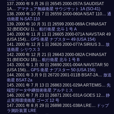
2000 年 9 月 26 日 26545 2000-057A SAUDISAT
1A…
アマチュア無線衛星 サウジサット 1A (SO-41)
2000 年 10 月 7 日 26559 2000-060A NSAT 110…
通
信衛星 N-SAT-110
2000 年 10 月 31 日 26599 2000-069A CHINASAT
32 (BEIDOU 1)…
航行衛星 北斗 1 号 A
2000 年 11 月 11 日 26605 2000-071A NAVSTAR 49
(USA 154)…
GPS 衛星 ナブスター 49 (USA 154)
2000 年 12 月 1 日 26626 2000-077A SIRIUS 3…
放
送衛星 シリウス 3
2000 年 12 月 21 日 26643 2000-082A CHINASAT
31 (BEIDOU 1B)…
航行衛星 北斗 1 号 B
2001 年 1 月 30 日 26690 2001-004A NAVSTAR 50
(USA 156)…
GPS 衛星 ナブスター 50 (USA 156)
2001 年 3 月 9 日 26720 2001-011B BSAT-2A…
放送
衛星 BSAT-2a
2001 年 7 月 13 日 26863 2001-029A ARTEMIS…
先
端型データ中継技術衛星 アルテミス
2001 年 7 月 23 日 26871 2001-031A GOES 12…
静
止実用環境衛星 ゴーズ 12 号
2001 年 8 月 29 日 26898 2001-038A LRE…
ドップ
ラ測距装置 LRE