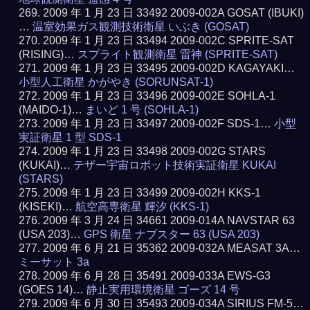
2009 年 1 月 23 日 33492 2009-002A GOSAT (IBUKI)
…
温室効果ガス観測技術衛星 いぶき (GOSAT)
2009 年 1 月 23 日 33494 2009-002C SPRITE-SAT
(RISING)…
スプライト観測衛星 雷神 (SPRITE-SAT)
2009 年 1 月 23 日 33495 2009-002D KAGAYAKI…
小型人工衛星 かがやき (SORUNSAT-1)
2009 年 1 月 23 日 33496 2009-002E SOHLA-1
(MAIDO-1)…
まいど 1 号 (SOHLA-1)
2009 年 1 月 23 日 33497 2009-002F SDS-1…
小型
実証衛星 1 型 SDS-1
2009 年 1 月 23 日 33498 2009-002G STARS
(KUKAI)…
テザー宇宙ロボット技術実証衛星 KUKAI
(STARS)
2009 年 1 月 23 日 33499 2009-002H KKS-1
(KISEKI)…
航空高専衛星 輝汐 (KKS-1)
2009 年 3 月 24 日 34661 2009-014A NAVSTAR 63
(USA 203)…
GPS 衛星 ナブスター 63 (USA 203)
2009 年 6 月 21 日 35362 2009-032A MEASAT 3A…
ミーサット 3a
2009 年 6 月 28 日 35491 2009-033A EWS-G3
(GOES 14)…
静止実用環境衛星 ゴーズ 14 号
2009 年 6 月 30 日 35493 2009-034A SIRIUS FM-5…