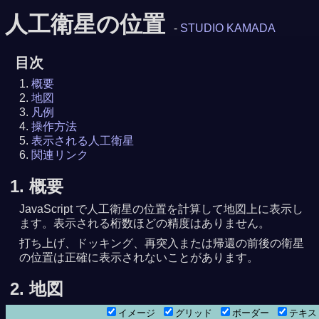
人工衛星の位置
-
STUDIO KAMADA
目次
概要
地図
凡例
操作方法
表示される人工衛星
関連リンク
1. 概要
JavaScript で人工衛星の位置を計算して地図上に表示し
ます。表示される桁数ほどの精度はありません。
打ち上げ、ドッキング、再突入または帰還の前後の衛星
の位置は正確に表示されないことがあります。
2. 地図
イメージ
グリッド
ボーダー
テキ