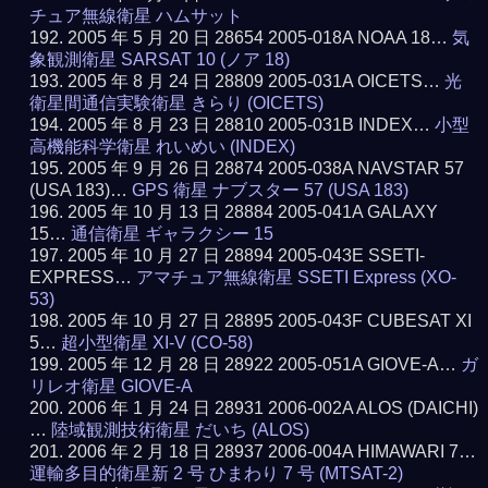
チュア無線衛星 ハムサット
2005 年 5 月 20 日 28654 2005-018A NOAA 18…
気
象観測衛星 SARSAT 10 (ノア 18)
2005 年 8 月 24 日 28809 2005-031A OICETS…
光
衛星間通信実験衛星 きらり (OICETS)
2005 年 8 月 23 日 28810 2005-031B INDEX…
小型
高機能科学衛星 れいめい (INDEX)
2005 年 9 月 26 日 28874 2005-038A NAVSTAR 57
(USA 183)…
GPS 衛星 ナブスター 57 (USA 183)
2005 年 10 月 13 日 28884 2005-041A GALAXY
15…
通信衛星 ギャラクシー 15
2005 年 10 月 27 日 28894 2005-043E SSETI-
EXPRESS…
アマチュア無線衛星 SSETI Express (XO-
53)
2005 年 10 月 27 日 28895 2005-043F CUBESAT XI
5…
超小型衛星 XI-V (CO-58)
2005 年 12 月 28 日 28922 2005-051A GIOVE-A…
ガ
リレオ衛星 GIOVE-A
2006 年 1 月 24 日 28931 2006-002A ALOS (DAICHI)
…
陸域観測技術衛星 だいち (ALOS)
2006 年 2 月 18 日 28937 2006-004A HIMAWARI 7…
運輸多目的衛星新 2 号 ひまわり 7 号 (MTSAT-2)