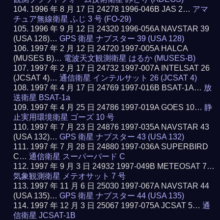
1996 年 8 月 17 日 24278 1996-046B JAS 2…
アマ
チュア無線衛星 ふじ 3 号 (FO-29)
1996 年 9 月 12 日 24320 1996-056A NAVSTAR 39
(USA 128)…
GPS 衛星 ナブスター 39 (USA 128)
1997 年 2 月 12 日 24720 1997-005A HALCA
(MUSES B)…
電波天文観測衛星 はるか (MUSES-B)
1997 年 2 月 17 日 24732 1997-007A INTELSAT 26
(JCSAT 4)…
通信衛星 インテルサット 26 (JCSAT 4)
1997 年 4 月 17 日 24769 1997-016B BSAT-1A…
放
送衛星 BSAT-1a
1997 年 4 月 25 日 24786 1997-019A GOES 10…
静
止実用環境衛星 ゴーズ 10 号
1997 年 7 月 23 日 24876 1997-035A NAVSTAR 43
(USA 132)…
GPS 衛星 ナブスター 43 (USA 132)
1997 年 7 月 28 日 24880 1997-036A SUPERBIRD
C…
通信衛星 スーパーバード C
1997 年 9 月 3 日 24932 1997-049B METEOSAT 7…
気象観測衛星 メテオサット 7 号
1997 年 11 月 6 日 25030 1997-067A NAVSTAR 44
(USA 135)…
GPS 衛星 ナブスター 44 (USA 135)
1997 年 12 月 3 日 25067 1997-075A JCSAT 5…
通
信衛星 JCSAT-1B