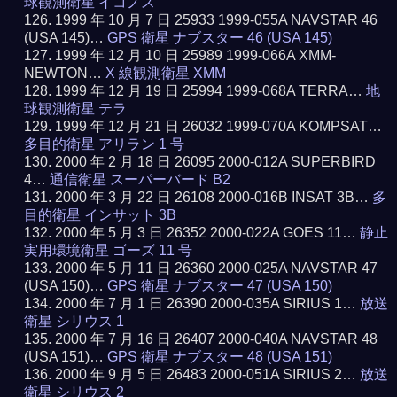
球観測衛星 イコノス
1999 年 10 月 7 日 25933 1999-055A NAVSTAR 46
(USA 145)…
GPS 衛星 ナブスター 46 (USA 145)
1999 年 12 月 10 日 25989 1999-066A XMM-
NEWTON…
X 線観測衛星 XMM
1999 年 12 月 19 日 25994 1999-068A TERRA…
地
球観測衛星 テラ
1999 年 12 月 21 日 26032 1999-070A KOMPSAT…
多目的衛星 アリラン 1 号
2000 年 2 月 18 日 26095 2000-012A SUPERBIRD
4…
通信衛星 スーパーバード B2
2000 年 3 月 22 日 26108 2000-016B INSAT 3B…
多
目的衛星 インサット 3B
2000 年 5 月 3 日 26352 2000-022A GOES 11…
静止
実用環境衛星 ゴーズ 11 号
2000 年 5 月 11 日 26360 2000-025A NAVSTAR 47
(USA 150)…
GPS 衛星 ナブスター 47 (USA 150)
2000 年 7 月 1 日 26390 2000-035A SIRIUS 1…
放送
衛星 シリウス 1
2000 年 7 月 16 日 26407 2000-040A NAVSTAR 48
(USA 151)…
GPS 衛星 ナブスター 48 (USA 151)
2000 年 9 月 5 日 26483 2000-051A SIRIUS 2…
放送
衛星 シリウス 2