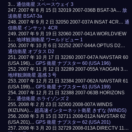
3…
通信衛星 スペースウェイ 3
2007 年 8 月 15 日 32019 2007-036B BSAT-3A…
放
送衛星 BSAT-3a
2007 年 9 月 2 日 32050 2007-037A INSAT 4CR…
通
信衛星 インサット 4CR
2007 年 9 月 19 日 32060 2007-041A WORLDVIEW
1…
地球観測衛星 ワールドビュー 1
2007 年 10 月 6 日 32252 2007-044A OPTUS D2…
通信衛星 オプタス D2
2007 年 10 月 17 日 32260 2007-047A NAVSTAR 60
(USA 196)…
GPS 衛星 ナブスター 60 (USA 196)
2007 年 11 月 12 日 32289 2007-055A YAOGAN 3…
地球観測衛星 遥感 3 号
2007 年 12 月 21 日 32384 2007-062A NAVSTAR 61
(USA 199)…
GPS 衛星 ナブスター 61 (USA 199)
2007 年 12 月 21 日 32388 2007-063B HORIZONS
2…
通信衛星 ホライゾンズ 2
2008 年 2 月 23 日 32500 2008-007A WINDS
(KIZUNA)…
超高速インターネット衛星 きずな (WINDS)
2008 年 3 月 15 日 32711 2008-012A NAVSTAR 62
(USA 201)…
GPS 衛星 ナブスター 62 (USA 201)
2008 年 3 月 20 日 32729 2008-013A DIRECTV 11…