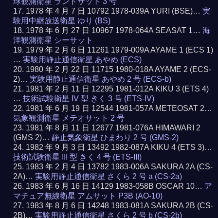
球観測衛星 ランドサット 3 号
1978 年 4 月 7 日 10792 1978-039A YURI (BSE)…
実
験用中継放送衛星 ゆり (BS)
1978 年 6 月 27 日 10967 1978-064A SEASAT 1…
海
洋観測衛星 シーサット
1979 年 2 月 6 日 11261 1979-009A AYAME 1 (ECS 1)
…
実験用静止通信衛星 あやめ (ECS)
1980 年 2 月 22 日 11715 1980-018A AYAME 2 (ECS-
2)…
実験用静止通信衛星 あやめ 2 号 (ECS-b)
1981 年 2 月 11 日 12295 1981-012A KIKU 3 (ETS 4)
…
技術試験衛星 IV 型 きく 3 号 (ETS-IV)
1981 年 6 月 19 日 12544 1981-057A METEOSAT 2…
気象観測衛星 メテオサット 2 号
1981 年 8 月 11 日 12677 1981-076A HIMAWARI 2
(GMS 2)…
静止気象衛星 ひまわり 2 号 (GMS-2)
1982 年 9 月 3 日 13492 1982-087A KIKU 4 (ETS 3)…
技術試験衛星 III 型 きく 4 号 (ETS-III)
1983 年 2 月 4 日 13782 1983-006A SAKURA 2A (CS-
2A)…
実験用静止通信衛星 さくら 2 号 a (CS-2a)
1983 年 6 月 16 日 14129 1983-058B OSCAR 10…
ア
マチュア無線衛星 アムサット P3B (AO-10)
1983 年 8 月 6 日 14248 1983-081A SAKURA 2B (CS-
2B)…
実験用静止通信衛星 さくら 2 号 b (CS-2b)