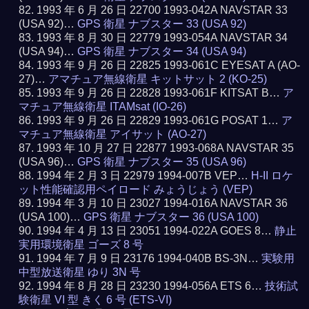
1993 年 6 月 26 日 22700 1993-042A NAVSTAR 33
(USA 92)…
GPS 衛星 ナブスター 33 (USA 92)
1993 年 8 月 30 日 22779 1993-054A NAVSTAR 34
(USA 94)…
GPS 衛星 ナブスター 34 (USA 94)
1993 年 9 月 26 日 22825 1993-061C EYESAT A (AO-
27)…
アマチュア無線衛星 キットサット 2 (KO-25)
1993 年 9 月 26 日 22828 1993-061F KITSAT B…
ア
マチュア無線衛星 ITAMsat (IO-26)
1993 年 9 月 26 日 22829 1993-061G POSAT 1…
ア
マチュア無線衛星 アイサット (AO-27)
1993 年 10 月 27 日 22877 1993-068A NAVSTAR 35
(USA 96)…
GPS 衛星 ナブスター 35 (USA 96)
1994 年 2 月 3 日 22979 1994-007B VEP…
H-II ロケ
ット性能確認用ペイロード みょうじょう (VEP)
1994 年 3 月 10 日 23027 1994-016A NAVSTAR 36
(USA 100)…
GPS 衛星 ナブスター 36 (USA 100)
1994 年 4 月 13 日 23051 1994-022A GOES 8…
静止
実用環境衛星 ゴーズ 8 号
1994 年 7 月 9 日 23176 1994-040B BS-3N…
実験用
中型放送衛星 ゆり 3N 号
1994 年 8 月 28 日 23230 1994-056A ETS 6…
技術試
験衛星 VI 型 きく 6 号 (ETS-VI)