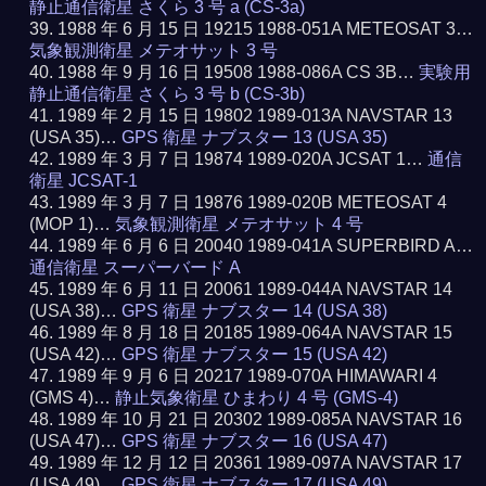
静止通信衛星 さくら 3 号 a (CS-3a)
1988 年 6 月 15 日 19215 1988-051A METEOSAT 3…
気象観測衛星 メテオサット 3 号
1988 年 9 月 16 日 19508 1988-086A CS 3B…
実験用
静止通信衛星 さくら 3 号 b (CS-3b)
1989 年 2 月 15 日 19802 1989-013A NAVSTAR 13
(USA 35)…
GPS 衛星 ナブスター 13 (USA 35)
1989 年 3 月 7 日 19874 1989-020A JCSAT 1…
通信
衛星 JCSAT-1
1989 年 3 月 7 日 19876 1989-020B METEOSAT 4
(MOP 1)…
気象観測衛星 メテオサット 4 号
1989 年 6 月 6 日 20040 1989-041A SUPERBIRD A…
通信衛星 スーパーバード A
1989 年 6 月 11 日 20061 1989-044A NAVSTAR 14
(USA 38)…
GPS 衛星 ナブスター 14 (USA 38)
1989 年 8 月 18 日 20185 1989-064A NAVSTAR 15
(USA 42)…
GPS 衛星 ナブスター 15 (USA 42)
1989 年 9 月 6 日 20217 1989-070A HIMAWARI 4
(GMS 4)…
静止気象衛星 ひまわり 4 号 (GMS-4)
1989 年 10 月 21 日 20302 1989-085A NAVSTAR 16
(USA 47)…
GPS 衛星 ナブスター 16 (USA 47)
1989 年 12 月 12 日 20361 1989-097A NAVSTAR 17
(USA 49)…
GPS 衛星 ナブスター 17 (USA 49)