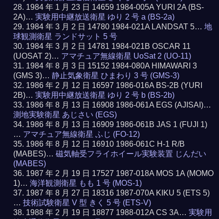
1984 年 1 月 23 日 14659 1984-005A YURI 2A (BS-
2A)…
実験用中継放送衛星 ゆり 2 号 a (BS-2a)
1984 年 3 月 2 日 14780 1984-021A LANDSAT 5…
地
球観測衛星 ランドサット 5 号
1984 年 3 月 2 日 14781 1984-021B OSCAR 11
(UOSAT 2)…
アマチュア無線衛星 UoSat 2 (UO-11)
1984 年 8 月 3 日 15152 1984-080A HIMAWARI 3
(GMS 3)…
静止気象衛星 ひまわり 3 号 (GMS-3)
1986 年 2 月 12 日 16597 1986-016A BS-2B (YURI
2B)…
実験用中継放送衛星 ゆり 2 号 b (BS-2b)
1986 年 8 月 13 日 16908 1986-061A EGS (AJISAI)…
測地実験衛星 あじさい (EGS)
1986 年 8 月 13 日 16909 1986-061B JAS 1 (FUJI 1)
…
アマチュア無線衛星 ふじ (FO-12)
1986 年 8 月 12 日 16910 1986-061C H-1 R/B
(MABES)…
磁気軸受フライホイール実験装置 じんだい
(MABES)
1987 年 2 月 19 日 17527 1987-018A MOS 1A (MOMO
1)…
海洋観測衛星 もも 1 号 (MOS-1)
1987 年 8 月 27 日 18316 1987-070A KIKU 5 (ETS 5)
…
技術試験衛星 V 型 きく 5 号 (ETS-V)
1988 年 2 月 19 日 18877 1988-012A CS 3A…
実験用