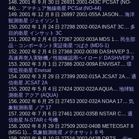
2001 年 9 月 30 日 26931 2001-043C PCSAT (NO-
44)…
アマチュア無線衛星 PCSat (NO-44)
2001 年 12 月 8 日 26997 2001-055A JASON…
海洋
観測衛星 ジェイソン 1
2002 年 1 月 24 日 27298 2002-002A INSAT 3C…
多
目的衛星 インサット 3C
2002 年 2 月 4 日 27367 2002-003A MDS 1…
民生部
品・コンポーネント実証衛星 つばさ (MDS-1)
2002 年 2 月 4 日 27368 2002-003B DASH/VEP 3…
高速再突入実験機／性能確認用ペイロード DASH/VEP 3
2002 年 3 月 1 日 27386 2002-009A ENVISAT…
環
境監視衛星 Envisat
2002 年 3 月 29 日 27399 2002-015A JCSAT 2A…
通
信衛星 JCSAT 2A
2002 年 5 月 4 日 27424 2002-022A AQUA…
地球観
測衛星 アクア (AQUA)
2002 年 6 月 25 日 27453 2002-032A NOAA 17…
気
象観測衛星 ノア 17
2002 年 7 月 6 日 27461 2002-035B NSTAR C…
通
信衛星 N-STAR c 号機
2002 年 8 月 29 日 27509 2002-040B METEOSAT 8
(MSG 1)…
気象観測衛星 メテオサット 8 号
2002 年 9 月 10 日 27516 2002-042B DRTS…
デー