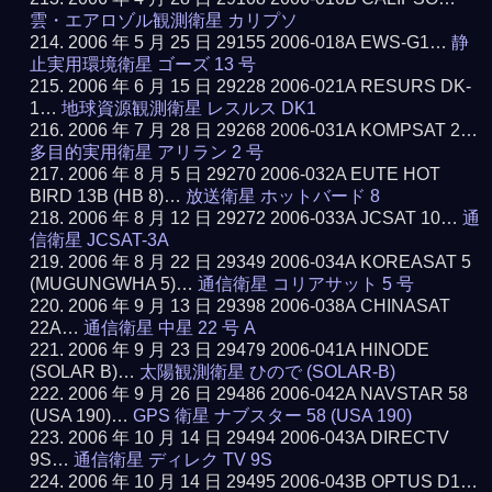
雲・エアロゾル観測衛星 カリプソ
2006 年 5 月 25 日 29155 2006-018A EWS-G1…
静
止実用環境衛星 ゴーズ 13 号
2006 年 6 月 15 日 29228 2006-021A RESURS DK-
1…
地球資源観測衛星 レスルス DK1
2006 年 7 月 28 日 29268 2006-031A KOMPSAT 2…
多目的実用衛星 アリラン 2 号
2006 年 8 月 5 日 29270 2006-032A EUTE HOT
BIRD 13B (HB 8)…
放送衛星 ホットバード 8
2006 年 8 月 12 日 29272 2006-033A JCSAT 10…
通
信衛星 JCSAT-3A
2006 年 8 月 22 日 29349 2006-034A KOREASAT 5
(MUGUNGWHA 5)…
通信衛星 コリアサット 5 号
2006 年 9 月 13 日 29398 2006-038A CHINASAT
22A…
通信衛星 中星 22 号 A
2006 年 9 月 23 日 29479 2006-041A HINODE
(SOLAR B)…
太陽観測衛星 ひので (SOLAR-B)
2006 年 9 月 26 日 29486 2006-042A NAVSTAR 58
(USA 190)…
GPS 衛星 ナブスター 58 (USA 190)
2006 年 10 月 14 日 29494 2006-043A DIRECTV
9S…
通信衛星 ディレク TV 9S
2006 年 10 月 14 日 29495 2006-043B OPTUS D1…