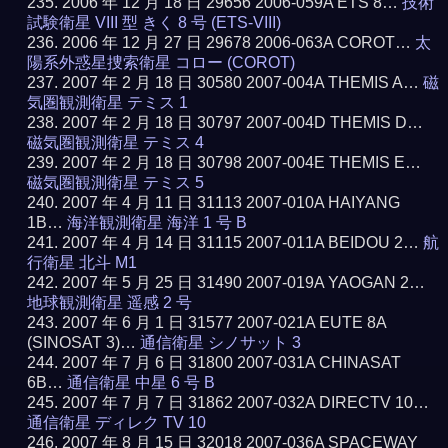
2006 年 12 月 18 日 29656 2006-059A ETS 8…
技術
試験衛星 VIII 型 きく 8 号 (ETS-VIII)
2006 年 12 月 27 日 29678 2006-063A COROT…
太
陽系外惑星捜索衛星 コロー (COROT)
2007 年 2 月 18 日 30580 2007-004A THEMIS A…
磁
気圏観測衛星 テミス 1
2007 年 2 月 18 日 30797 2007-004D THEMIS D…
磁気圏観測衛星 テミス 4
2007 年 2 月 18 日 30798 2007-004E THEMIS E…
磁気圏観測衛星 テミス 5
2007 年 4 月 11 日 31113 2007-010A HAIYANG
1B…
海洋観測衛星 海洋 1 号 B
2007 年 4 月 14 日 31115 2007-011A BEIDOU 2…
航
行衛星 北斗 M1
2007 年 5 月 25 日 31490 2007-019A YAOGAN 2…
地球観測衛星 遥感 2 号
2007 年 6 月 1 日 31577 2007-021A EUTE 8A
(SINOSAT 3)…
通信衛星 シノサット 3
2007 年 7 月 6 日 31800 2007-031A CHINASAT
6B…
通信衛星 中星 6 号 B
2007 年 7 月 7 日 31862 2007-032A DIRECTV 10…
通信衛星 ディレク TV 10
2007 年 8 月 15 日 32018 2007-036A SPACEWAY