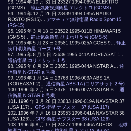
1994 年 10 月 31 日 23327 1994-069A ELEKTRO
(GOMS)…
静止気象観測衛星 エレクトロ (GOMS)
1994 年 12 月 26 日 23439 1994-085A RADIO
ROSTO (RS15)…
アマチュア無線衛星 Radio Sport-15
(RS-15)
1995 年 3 月 18 日 23522 1995-011B HIMAWARI 5
(GMS 5)…
静止気象衛星 ひまわり 5 号 (GMS-5)
1995 年 5 月 23 日 23581 1995-025A GOES 9…
静止
実用環境衛星 ゴーズ 9 号
1995 年 8 月 5 日 23639 1995-041A KOREASAT 1…
通信衛星 コリアサット 1 号
1995 年 8 月 29 日 23651 1995-044A NSTAR A…
通
信衛星 N-STAR a 号機
1996 年 1 月 14 日 23768 1996-003A ABS 1A
(KOREASAT 2)…
通信衛星 ABS-1A (コリアサット 2 号)
1996 年 2 月 5 日 23781 1996-007A NSTAR B…
通
信衛星 N-STAR b 号機
1996 年 3 月 28 日 23833 1996-019A NAVSTAR 37
(USA 117)…
GPS 衛星 ナブスター 37 (USA 117)
1996 年 7 月 16 日 23953 1996-041A NAVSTAR 38
(USA 126)…
GPS 衛星 ナブスター 38 (USA 126)
1996 年 8 月 17 日 24277 1996-046A ADEOS…
地球
観測プラットフォーム技術衛星 みどり (ADEOS)