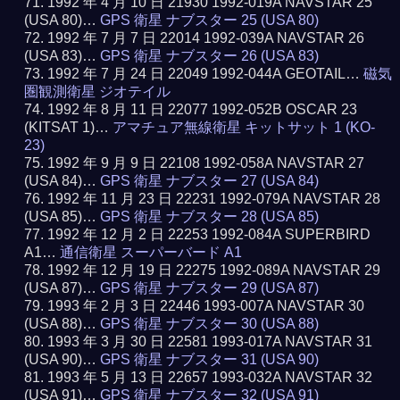
1992 年 4 月 10 日 21930 1992-019A NAVSTAR 25
(USA 80)…
GPS 衛星 ナブスター 25 (USA 80)
1992 年 7 月 7 日 22014 1992-039A NAVSTAR 26
(USA 83)…
GPS 衛星 ナブスター 26 (USA 83)
1992 年 7 月 24 日 22049 1992-044A GEOTAIL…
磁気
圏観測衛星 ジオテイル
1992 年 8 月 11 日 22077 1992-052B OSCAR 23
(KITSAT 1)…
アマチュア無線衛星 キットサット 1 (KO-
23)
1992 年 9 月 9 日 22108 1992-058A NAVSTAR 27
(USA 84)…
GPS 衛星 ナブスター 27 (USA 84)
1992 年 11 月 23 日 22231 1992-079A NAVSTAR 28
(USA 85)…
GPS 衛星 ナブスター 28 (USA 85)
1992 年 12 月 2 日 22253 1992-084A SUPERBIRD
A1…
通信衛星 スーパーバード A1
1992 年 12 月 19 日 22275 1992-089A NAVSTAR 29
(USA 87)…
GPS 衛星 ナブスター 29 (USA 87)
1993 年 2 月 3 日 22446 1993-007A NAVSTAR 30
(USA 88)…
GPS 衛星 ナブスター 30 (USA 88)
1993 年 3 月 30 日 22581 1993-017A NAVSTAR 31
(USA 90)…
GPS 衛星 ナブスター 31 (USA 90)
1993 年 5 月 13 日 22657 1993-032A NAVSTAR 32
(USA 91)…
GPS 衛星 ナブスター 32 (USA 91)