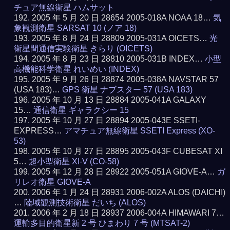
チュア無線衛星 ハムサット
2005 年 5 月 20 日 28654 2005-018A NOAA 18…
気
象観測衛星 SARSAT 10 (ノア 18)
2005 年 8 月 24 日 28809 2005-031A OICETS…
光
衛星間通信実験衛星 きらり (OICETS)
2005 年 8 月 23 日 28810 2005-031B INDEX…
小型
高機能科学衛星 れいめい (INDEX)
2005 年 9 月 26 日 28874 2005-038A NAVSTAR 57
(USA 183)…
GPS 衛星 ナブスター 57 (USA 183)
2005 年 10 月 13 日 28884 2005-041A GALAXY
15…
通信衛星 ギャラクシー 15
2005 年 10 月 27 日 28894 2005-043E SSETI-
EXPRESS…
アマチュア無線衛星 SSETI Express (XO-
53)
2005 年 10 月 27 日 28895 2005-043F CUBESAT XI
5…
超小型衛星 XI-V (CO-58)
2005 年 12 月 28 日 28922 2005-051A GIOVE-A…
ガ
リレオ衛星 GIOVE-A
2006 年 1 月 24 日 28931 2006-002A ALOS (DAICHI)
…
陸域観測技術衛星 だいち (ALOS)
2006 年 2 月 18 日 28937 2006-004A HIMAWARI 7…
運輸多目的衛星新 2 号 ひまわり 7 号 (MTSAT-2)