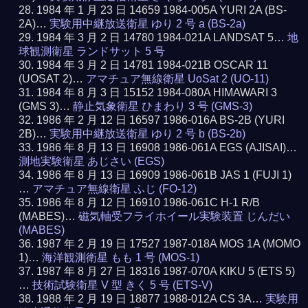
1984 年 1 月 23 日 14659 1984-005A YURI 2A (BS-
2A)…
実験用中継放送衛星 ゆり 2 号 a (BS-2a)
1984 年 3 月 2 日 14780 1984-021A LANDSAT 5…
地
球観測衛星 ランドサット 5 号
1984 年 3 月 2 日 14781 1984-021B OSCAR 11
(UOSAT 2)…
アマチュア無線衛星 UoSat 2 (UO-11)
1984 年 8 月 3 日 15152 1984-080A HIMAWARI 3
(GMS 3)…
静止気象衛星 ひまわり 3 号 (GMS-3)
1986 年 2 月 12 日 16597 1986-016A BS-2B (YURI
2B)…
実験用中継放送衛星 ゆり 2 号 b (BS-2b)
1986 年 8 月 13 日 16908 1986-061A EGS (AJISAI)…
測地実験衛星 あじさい (EGS)
1986 年 8 月 13 日 16909 1986-061B JAS 1 (FUJI 1)
…
アマチュア無線衛星 ふじ (FO-12)
1986 年 8 月 12 日 16910 1986-061C H-1 R/B
(MABES)…
磁気軸受フライホイール実験装置 じんだい
(MABES)
1987 年 2 月 19 日 17527 1987-018A MOS 1A (MOMO
1)…
海洋観測衛星 もも 1 号 (MOS-1)
1987 年 8 月 27 日 18316 1987-070A KIKU 5 (ETS 5)
…
技術試験衛星 V 型 きく 5 号 (ETS-V)
1988 年 2 月 19 日 18877 1988-012A CS 3A…
実験用