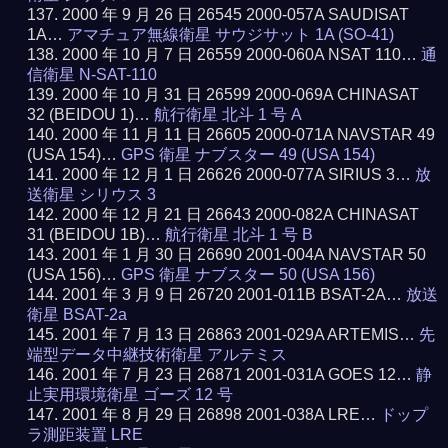
2000 年 9 月 26 日 26545 2000-057A SAUDISAT
1A…
アマチュア無線衛星 サウジサット 1A (SO-41)
2000 年 10 月 7 日 26559 2000-060A NSAT 110…
通
信衛星 N-SAT-110
2000 年 10 月 31 日 26599 2000-069A CHINASAT
32 (BEIDOU 1)…
航行衛星 北斗 1 号 A
2000 年 11 月 11 日 26605 2000-071A NAVSTAR 49
(USA 154)…
GPS 衛星 ナブスター 49 (USA 154)
2000 年 12 月 1 日 26626 2000-077A SIRIUS 3…
放
送衛星 シリウス 3
2000 年 12 月 21 日 26643 2000-082A CHINASAT
31 (BEIDOU 1B)…
航行衛星 北斗 1 号 B
2001 年 1 月 30 日 26690 2001-004A NAVSTAR 50
(USA 156)…
GPS 衛星 ナブスター 50 (USA 156)
2001 年 3 月 9 日 26720 2001-011B BSAT-2A…
放送
衛星 BSAT-2a
2001 年 7 月 13 日 26863 2001-029A ARTEMIS…
先
端型データ中継技術衛星 アルテミス
2001 年 7 月 23 日 26871 2001-031A GOES 12…
静
止実用環境衛星 ゴーズ 12 号
2001 年 8 月 29 日 26898 2001-038A LRE…
ドップ
ラ測距装置 LRE