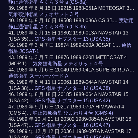
静止通信衛星 さくら 3 号 a (CS-3a)
1988 年 6 月 15 日 19215 1988-051A METEOSAT 3…
気象観測衛星 メテオサット 3 号
1988 年 9 月 16 日 19508 1988-086A CS 3B…
実験用
静止通信衛星 さくら 3 号 b (CS-3b)
1989 年 2 月 15 日 19802 1989-013A NAVSTAR 13
(USA 35)…
GPS 衛星 ナブスター 13 (USA 35)
1989 年 3 月 7 日 19874 1989-020A JCSAT 1…
通信
衛星 JCSAT-1
1989 年 3 月 7 日 19876 1989-020B METEOSAT 4
(MOP 1)…
気象観測衛星 メテオサット 4 号
1989 年 6 月 6 日 20040 1989-041A SUPERBIRD A…
通信衛星 スーパーバード A
1989 年 6 月 11 日 20061 1989-044A NAVSTAR 14
(USA 38)…
GPS 衛星 ナブスター 14 (USA 38)
1989 年 8 月 18 日 20185 1989-064A NAVSTAR 15
(USA 42)…
GPS 衛星 ナブスター 15 (USA 42)
1989 年 9 月 6 日 20217 1989-070A HIMAWARI 4
(GMS 4)…
静止気象衛星 ひまわり 4 号 (GMS-4)
1989 年 10 月 21 日 20302 1989-085A NAVSTAR 16
(USA 47)…
GPS 衛星 ナブスター 16 (USA 47)
1989 年 12 月 12 日 20361 1989-097A NAVSTAR 17
(USA 49)…
GPS 衛星 ナブスター 17 (USA 49)