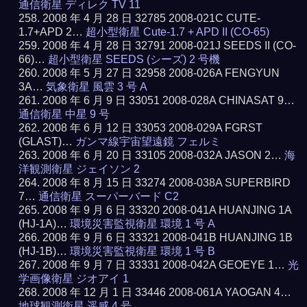
通信衛星 ディレク TV 11
2008 年 4 月 28 日 32785 2008-021C CUTE-
1.7+APD 2…
超小型衛星 Cute-1.7 + APD II (CO-65)
2008 年 4 月 28 日 32791 2008-021J SEEDS II (CO-
66)…
超小型衛星 SEEDS (シーズ) 2 号機
2008 年 5 月 27 日 32958 2008-026A FENGYUN
3A…
気象衛星 風雲 3 号 A
2008 年 6 月 9 日 33051 2008-028A CHINASAT 9…
通信衛星 中星 9 号
2008 年 6 月 12 日 33053 2008-029A FGRST
(GLAST)…
ガンマ線宇宙望遠鏡 フェルミ
2008 年 6 月 20 日 33105 2008-032A JASON 2…
海
洋観測衛星 ジェイソン 2
2008 年 8 月 15 日 33274 2008-038A SUPERBIRD
7…
通信衛星 スーパーバード C2
2008 年 9 月 6 日 33320 2008-041A HUANJING 1A
(HJ-1A)…
環境災害監視衛星 環境 1 号 A
2008 年 9 月 6 日 33321 2008-041B HUANJING 1B
(HJ-1B)…
環境災害監視衛星 環境 1 号 B
2008 年 9 月 7 日 33331 2008-042A GEOEYE 1…
光
学画像衛星 ジオアイ 1
2008 年 12 月 1 日 33446 2008-061A YAOGAN 4…
地球観測衛星 遥感 4 号