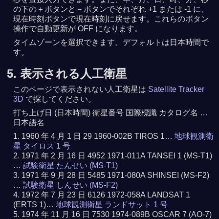
の下の＋ボタンと－ボタンでそれぞれ +1 または -1 に、
現在時刻ボタンで現在時刻に戻せます。これらのボタン
操作で自動更新が OFF になります。
タイムゾーンを選択できます。デフォルトは日本時間で
す。
5. 表示される人工衛星
このページで表示されない人工衛星は
Satellite Tracker
3D
で探してください。
打ち上げ日 (日本時間) 衛星番号 国際標識 カタログ名 …
日本語名
1960 年 4 月 1 日 29 1960-002B TIROS 1…
地球観測衛
星 タイロス 1 号
1971 年 2 月 16 日 4952 1971-011A TANSEI 1 (MS-T1)
…
試験衛星 たんせい (MS-T1)
1971 年 9 月 28 日 5485 1971-080A SHINSEI (MS-F2)
…
試験衛星 しんせい (MS-F2)
1972 年 7 月 23 日 6126 1972-058A LANDSAT 1
(ERTS 1)…
地球観測衛星 ランドサット 1 号
1974 年 11 月 16 日 7530 1974-089B OSCAR 7 (AO-7)