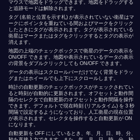
マウスで地図をドラッグできます。地図をドラッグする
と追跡モードは解除されます。
タグ (名前と位置を示す札) が表示されていない衛星はマ
ークにポインタを重ねている間およびマークをクリック
したときにタグが表示されます。タグが表示されている
衛星はマークまたはタグをクリックするとタグの表示が
消えます。
地図の上端のチェックボックスで衛星のデータの表示を
ON/OFF できます。地図や表示されているデータの表示
の背景をダブルクリックしても ON/OFF できます。
データの表示はスクロールバーだけでなく背景をドラッ
グまたはホイールでも上下にスクロールします。
時計の自動更新のチェックボックスがチェックされてい
ると時刻が自動的に更新されます。オフセットと動作間
隔のセレクタで自動更新のオフセットと動作間隔を操作
できます。デフォルトで現在時刻 (リアルタイム) を 3 秒
間隔で設定するようになっており、人工衛星の現在位置
が表示されます。セレクタを操作すると自動更新が ON
になります。
自動更新を OFF にしているとき、年、月、日、時、分、
秒を直接入力できます。また、年、月、日、時、分、秒