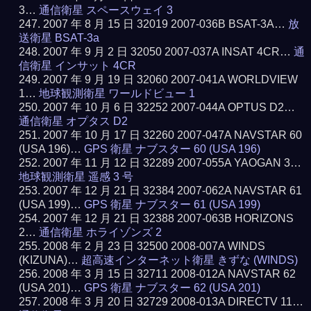
3…
通信衛星 スペースウェイ 3
2007 年 8 月 15 日 32019 2007-036B BSAT-3A…
放
送衛星 BSAT-3a
2007 年 9 月 2 日 32050 2007-037A INSAT 4CR…
通
信衛星 インサット 4CR
2007 年 9 月 19 日 32060 2007-041A WORLDVIEW
1…
地球観測衛星 ワールドビュー 1
2007 年 10 月 6 日 32252 2007-044A OPTUS D2…
通信衛星 オプタス D2
2007 年 10 月 17 日 32260 2007-047A NAVSTAR 60
(USA 196)…
GPS 衛星 ナブスター 60 (USA 196)
2007 年 11 月 12 日 32289 2007-055A YAOGAN 3…
地球観測衛星 遥感 3 号
2007 年 12 月 21 日 32384 2007-062A NAVSTAR 61
(USA 199)…
GPS 衛星 ナブスター 61 (USA 199)
2007 年 12 月 21 日 32388 2007-063B HORIZONS
2…
通信衛星 ホライゾンズ 2
2008 年 2 月 23 日 32500 2008-007A WINDS
(KIZUNA)…
超高速インターネット衛星 きずな (WINDS)
2008 年 3 月 15 日 32711 2008-012A NAVSTAR 62
(USA 201)…
GPS 衛星 ナブスター 62 (USA 201)
2008 年 3 月 20 日 32729 2008-013A DIRECTV 11…