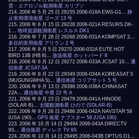
雲・エアロゾル観測衛星 カリプソ
2006 年 5 月 25 日 29155 2006-018A EWS-G1…
静
止実用環境衛星 ゴーズ 13 号
2006 年 6 月 15 日 29228 2006-021A RESURS DK-
1…
地球資源観測衛星 レスルス DK1
2006 年 7 月 28 日 29268 2006-031A KOMPSAT 2…
多目的実用衛星 アリラン 2 号
2006 年 8 月 5 日 29270 2006-032A EUTE HOT
BIRD 13B (HB 8)…
放送衛星 ホットバード 8
2006 年 8 月 12 日 29272 2006-033A JCSAT 10…
通
信衛星 JCSAT-3A
2006 年 8 月 22 日 29349 2006-034A KOREASAT 5
(MUGUNGWHA 5)…
通信衛星 コリアサット 5 号
2006 年 9 月 13 日 29398 2006-038A CHINASAT
22A…
通信衛星 中星 22 号 A
2006 年 9 月 23 日 29479 2006-041A HINODE
(SOLAR B)…
太陽観測衛星 ひので (SOLAR-B)
2006 年 9 月 26 日 29486 2006-042A NAVSTAR 58
(USA 190)…
GPS 衛星 ナブスター 58 (USA 190)
2006 年 10 月 14 日 29494 2006-043A DIRECTV
9S…
通信衛星 ディレク TV 9S
2006 年 10 月 14 日 29495 2006-043B OPTUS D1…