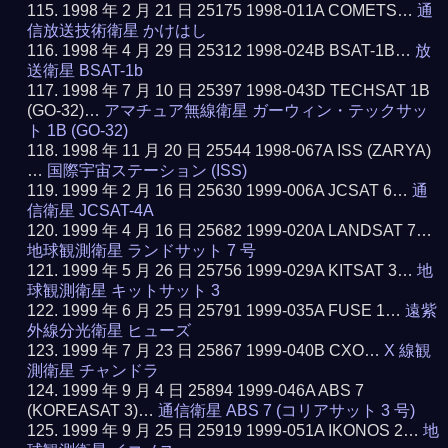
1998 年 2 月 21 日 25175 1998-011A COMETS…
通
信放送技術衛星 かけはし
1998 年 4 月 29 日 25312 1998-024B BSAT-1B…
放
送衛星 BSAT-1b
1998 年 7 月 10 日 25397 1998-043D TECHSAT 1B
(GO-32)…
アマチュア無線衛星 ガーウィン・テックサッ
ト 1B (GO-32)
1998 年 11 月 20 日 25544 1998-067A ISS (ZARYA)
…
国際宇宙ステーション (ISS)
1999 年 2 月 16 日 25630 1999-006A JCSAT 6…
通
信衛星 JCSAT-4A
1999 年 4 月 16 日 25682 1999-020A LANDSAT 7…
地球観測衛星 ランドサット 7 号
1999 年 5 月 26 日 25756 1999-029A KITSAT 3…
地
球観測衛星 キットサット 3
1999 年 6 月 25 日 25791 1999-035A FUSE 1…
遠紫
外線分光衛星 ヒューズ
1999 年 7 月 23 日 25867 1999-040B CXO…
X 線観
測衛星 チャンドラ
1999 年 9 月 4 日 25894 1999-046A ABS 7
(KOREASAT 3)…
通信衛星 ABS 7 (コリアサット 3 号)
1999 年 9 月 25 日 25919 1999-051A IKONOS 2…
地