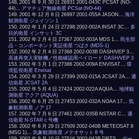
2001 年 9 月 30 日 26931 2001-043C PCSAT (NO-
44)…
アマチュア無線衛星 PCSat (NO-44)
2001 年 12 月 8 日 26997 2001-055A JASON…
海洋
観測衛星 ジェイソン 1
2002 年 1 月 24 日 27298 2002-002A INSAT 3C…
多
目的衛星 インサット 3C
2002 年 2 月 4 日 27367 2002-003A MDS 1…
民生部
品・コンポーネント実証衛星 つばさ (MDS-1)
2002 年 2 月 4 日 27368 2002-003B DASH/VEP 3…
高速再突入実験機／性能確認用ペイロード DASH/VEP 3
2002 年 3 月 1 日 27386 2002-009A ENVISAT…
環
境監視衛星 Envisat
2002 年 3 月 29 日 27399 2002-015A JCSAT 2A…
通
信衛星 JCSAT 2A
2002 年 5 月 4 日 27424 2002-022A AQUA…
地球観
測衛星 アクア (AQUA)
2002 年 6 月 25 日 27453 2002-032A NOAA 17…
気
象観測衛星 ノア 17
2002 年 7 月 6 日 27461 2002-035B NSTAR C…
通
信衛星 N-STAR c 号機
2002 年 8 月 29 日 27509 2002-040B METEOSAT 8
(MSG 1)…
気象観測衛星 メテオサット 8 号
2002 年 9 月 10 日 27516 2002-042B DRTS…
デー