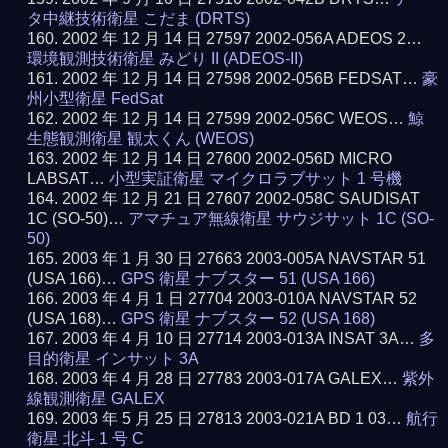
タ中継技術衛星 こだま (DRTS)
2002 年 12 月 14 日 27597 2002-056A ADEOS 2…
環境観測技術衛星 みどり II (ADEOS-II)
2002 年 12 月 14 日 27598 2002-056B FEDSAT…
豪
州小型衛星 FedSat
2002 年 12 月 14 日 27599 2002-056C WEOS…
鯨
生態観測衛星 観太くん (WEOS)
2002 年 12 月 14 日 27600 2002-056D MICRO
LABSAT…
小型実証衛星 マイクロラブサット 1 号機
2002 年 12 月 21 日 27607 2002-058C SAUDISAT
1C (SO-50)…
アマチュア無線衛星 サウジサット 1C (SO-
50)
2003 年 1 月 30 日 27663 2003-005A NAVSTAR 51
(USA 166)…
GPS 衛星 ナブスター 51 (USA 166)
2003 年 4 月 1 日 27704 2003-010A NAVSTAR 52
(USA 168)…
GPS 衛星 ナブスター 52 (USA 168)
2003 年 4 月 10 日 27714 2003-013A INSAT 3A…
多
目的衛星 インサット 3A
2003 年 4 月 28 日 27783 2003-017A GALEX…
紫外
線観測衛星 GALEX
2003 年 5 月 25 日 27813 2003-021A BD 1 03…
航行
衛星 北斗 1 号 C