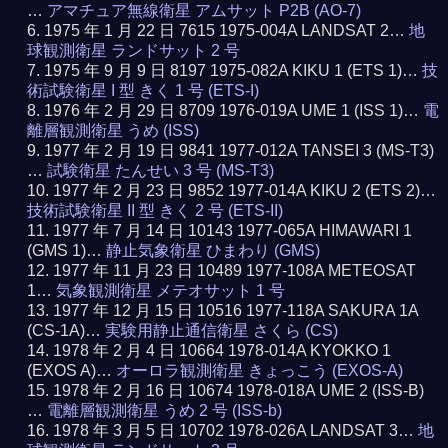
…
アマチュア無線衛星 アムサット P2B (AO-7)
1975 年 1 月 22 日 7615 1975-004A LANDSAT 2…
地
球観測衛星 ランドサット 2 号
1975 年 9 月 9 日 8197 1975-082A KIKU 1 (ETS 1)…
技
術試験衛星 I 型 きく 1 号 (ETS-I)
1976 年 2 月 29 日 8709 1976-019A UME 1 (ISS 1)…
電
離層観測衛星 うめ (ISS)
1977 年 2 月 19 日 9841 1977-012A TANSEI 3 (MS-T3)
…
試験衛星 たんせい 3 号 (MS-T3)
1977 年 2 月 23 日 9852 1977-014A KIKU 2 (ETS 2)…
技術試験衛星 II 型 きく 2 号 (ETS-II)
1977 年 7 月 14 日 10143 1977-065A HIMAWARI 1
(GMS 1)…
静止気象衛星 ひまわり (GMS)
1977 年 11 月 23 日 10489 1977-108A METEOSAT
1…
気象観測衛星 メテオサット 1 号
1977 年 12 月 15 日 10516 1977-118A SAKURA 1A
(CS-1A)…
実験用静止通信衛星 さくら (CS)
1978 年 2 月 4 日 10664 1978-014A KYOKKO 1
(EXOS A)…
オーロラ観測衛星 きょっこう (EXOS-A)
1978 年 2 月 16 日 10674 1978-018A UME 2 (ISS-B)
…
電離層観測衛星 うめ 2 号 (ISS-b)
1978 年 3 月 5 日 10702 1978-026A LANDSAT 3…
地