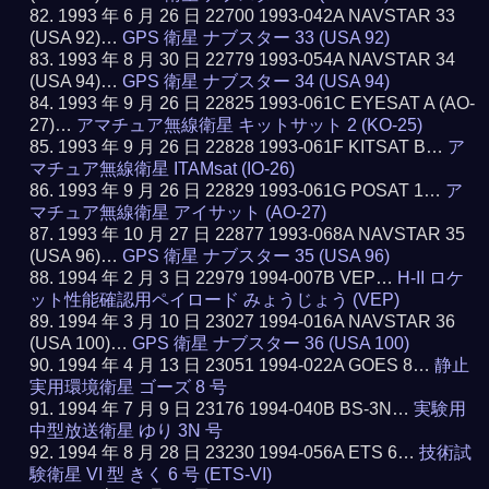
1993 年 6 月 26 日 22700 1993-042A NAVSTAR 33
(USA 92)…
GPS 衛星 ナブスター 33 (USA 92)
1993 年 8 月 30 日 22779 1993-054A NAVSTAR 34
(USA 94)…
GPS 衛星 ナブスター 34 (USA 94)
1993 年 9 月 26 日 22825 1993-061C EYESAT A (AO-
27)…
アマチュア無線衛星 キットサット 2 (KO-25)
1993 年 9 月 26 日 22828 1993-061F KITSAT B…
ア
マチュア無線衛星 ITAMsat (IO-26)
1993 年 9 月 26 日 22829 1993-061G POSAT 1…
ア
マチュア無線衛星 アイサット (AO-27)
1993 年 10 月 27 日 22877 1993-068A NAVSTAR 35
(USA 96)…
GPS 衛星 ナブスター 35 (USA 96)
1994 年 2 月 3 日 22979 1994-007B VEP…
H-II ロケ
ット性能確認用ペイロード みょうじょう (VEP)
1994 年 3 月 10 日 23027 1994-016A NAVSTAR 36
(USA 100)…
GPS 衛星 ナブスター 36 (USA 100)
1994 年 4 月 13 日 23051 1994-022A GOES 8…
静止
実用環境衛星 ゴーズ 8 号
1994 年 7 月 9 日 23176 1994-040B BS-3N…
実験用
中型放送衛星 ゆり 3N 号
1994 年 8 月 28 日 23230 1994-056A ETS 6…
技術試
験衛星 VI 型 きく 6 号 (ETS-VI)