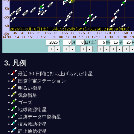
2026年 8月 8日(土) 5時15分25秒[GMT] 61260.219039[MJD]
年
月
日(土)
時
分
3. 凡例
最近 30 日間に打ち上げられた衛星
国際宇宙ステーション
明るい衛星
気象衛星
ゴーズ
地球資源衛星
追跡データ中継衛星
捜索救助衛星
静止通信衛星