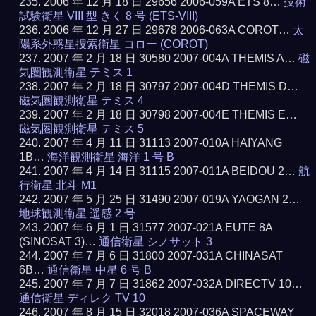
2006 年 12 月 18 日 29656 2006-059A ETS 8…
技術
試験衛星 VIII 型 きく 8 号 (ETS-VIII)
2006 年 12 月 27 日 29678 2006-063A COROT…
太
陽系外惑星捜索衛星 コロー (COROT)
2007 年 2 月 18 日 30580 2007-004A THEMIS A…
磁
気圏観測衛星 テミス 1
2007 年 2 月 18 日 30797 2007-004D THEMIS D…
磁気圏観測衛星 テミス 4
2007 年 2 月 18 日 30798 2007-004E THEMIS E…
磁気圏観測衛星 テミス 5
2007 年 4 月 11 日 31113 2007-010A HAIYANG
1B…
海洋観測衛星 海洋 1 号 B
2007 年 4 月 14 日 31115 2007-011A BEIDOU 2…
航
行衛星 北斗 M1
2007 年 5 月 25 日 31490 2007-019A YAOGAN 2…
地球観測衛星 遥感 2 号
2007 年 6 月 1 日 31577 2007-021A EUTE 8A
(SINOSAT 3)…
通信衛星 シノサット 3
2007 年 7 月 6 日 31800 2007-031A CHINASAT
6B…
通信衛星 中星 6 号 B
2007 年 7 月 7 日 31862 2007-032A DIRECTV 10…
通信衛星 ディレク TV 10
2007 年 8 月 15 日 32018 2007-036A SPACEWAY