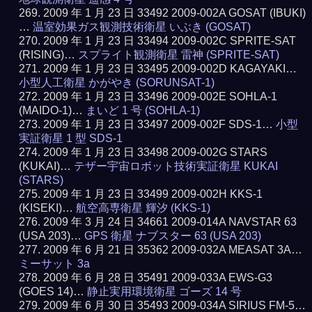
2009 年 1 月 23 日 33492 2009-002A GOSAT (IBUKI)
…
温室効果ガス観測技術衛星 いぶき (GOSAT)
2009 年 1 月 23 日 33494 2009-002C SPRITE-SAT
(RISING)…
スプライト観測衛星 雷神 (SPRITE-SAT)
2009 年 1 月 23 日 33495 2009-002D KAGAYAKI…
小型人工衛星 かがやき (SORUNSAT-1)
2009 年 1 月 23 日 33496 2009-002E SOHLA-1
(MAIDO-1)…
まいど 1 号 (SOHLA-1)
2009 年 1 月 23 日 33497 2009-002F SDS-1…
小型
実証衛星 1 型 SDS-1
2009 年 1 月 23 日 33498 2009-002G STARS
(KUKAI)…
テザー宇宙ロボット技術実証衛星 KUKAI
(STARS)
2009 年 1 月 23 日 33499 2009-002H KKS-1
(KISEKI)…
航空高専衛星 輝汐 (KKS-1)
2009 年 3 月 24 日 34661 2009-014A NAVSTAR 63
(USA 203)…
GPS 衛星 ナブスター 63 (USA 203)
2009 年 6 月 21 日 35362 2009-032A MEASAT 3A…
ミーサット 3a
2009 年 6 月 28 日 35491 2009-033A EWS-G3
(GOES 14)…
静止実用環境衛星 ゴーズ 14 号
2009 年 6 月 30 日 35493 2009-034A SIRIUS FM-5…