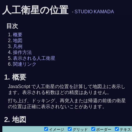
人工衛星の位置
-
STUDIO KAMADA
目次
概要
地図
凡例
操作方法
表示される人工衛星
関連リンク
1. 概要
JavaScript で人工衛星の位置を計算して地図上に表示し
ます。表示される桁数ほどの精度はありません。
打ち上げ、ドッキング、再突入または帰還の前後の衛星
の位置は正確に表示されないことがあります。
8月 8日13時52分05秒
5時25分01秒
2. 地図
イメージ
グリッド
ボーダー
テキ