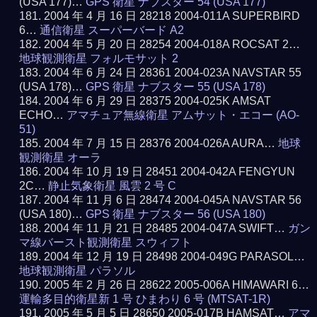
(USA 177)…
GPS 衛星 ナブスター 54 (USA 177)
2004 年 4 月 16 日 28218 2004-011A SUPERBIRD
6…
通信衛星 スーパーバード A2
2004 年 5 月 20 日 28254 2004-018A ROCSAT 2…
地球観測衛星 フォルモサット 2
2004 年 6 月 24 日 28361 2004-023A NAVSTAR 55
(USA 178)…
GPS 衛星 ナブスター 55 (USA 178)
2004 年 6 月 29 日 28375 2004-025K AMSAT
ECHO…
アマチュア無線衛星 アムサット・エコー (AO-
51)
2004 年 7 月 15 日 28376 2004-026A AURA…
地球
観測衛星 オーラ
2004 年 10 月 19 日 28451 2004-042A FENGYUN
2C…
静止気象衛星 風雲 2 号 C
2004 年 11 月 6 日 28474 2004-045A NAVSTAR 56
(USA 180)…
GPS 衛星 ナブスター 56 (USA 180)
2004 年 11 月 21 日 28485 2004-047A SWIFT…
ガン
マ線バースト観測衛星 スウィフト
2004 年 12 月 19 日 28498 2004-049G PARASOL…
地球観測衛星 パラソル
2005 年 2 月 26 日 28622 2005-006A HIMAWARI 6…
運輸多目的衛星新 1 号 ひまわり 6 号 (MTSAT-1R)
2005 年 5 月 5 日 28650 2005-017B HAMSAT…
アマ