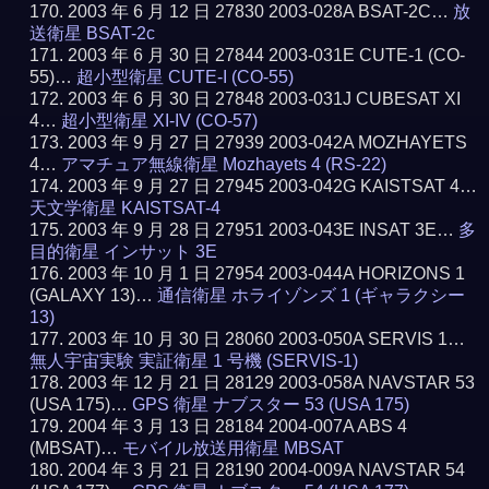
2003 年 6 月 12 日 27830 2003-028A BSAT-2C…
放
送衛星 BSAT-2c
2003 年 6 月 30 日 27844 2003-031E CUTE-1 (CO-
55)…
超小型衛星 CUTE-I (CO-55)
2003 年 6 月 30 日 27848 2003-031J CUBESAT XI
4…
超小型衛星 XI-IV (CO-57)
2003 年 9 月 27 日 27939 2003-042A MOZHAYETS
4…
アマチュア無線衛星 Mozhayets 4 (RS-22)
2003 年 9 月 27 日 27945 2003-042G KAISTSAT 4…
天文学衛星 KAISTSAT-4
2003 年 9 月 28 日 27951 2003-043E INSAT 3E…
多
目的衛星 インサット 3E
2003 年 10 月 1 日 27954 2003-044A HORIZONS 1
(GALAXY 13)…
通信衛星 ホライゾンズ 1 (ギャラクシー
13)
2003 年 10 月 30 日 28060 2003-050A SERVIS 1…
無人宇宙実験 実証衛星 1 号機 (SERVIS-1)
2003 年 12 月 21 日 28129 2003-058A NAVSTAR 53
(USA 175)…
GPS 衛星 ナブスター 53 (USA 175)
2004 年 3 月 13 日 28184 2004-007A ABS 4
(MBSAT)…
モバイル放送用衛星 MBSAT
2004 年 3 月 21 日 28190 2004-009A NAVSTAR 54