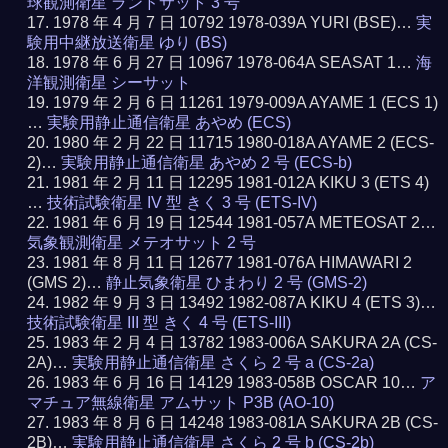
球観測衛星 ランドサット 3 号
1978 年 4 月 7 日 10792 1978-039A YURI (BSE)…
実
験用中継放送衛星 ゆり (BS)
1978 年 6 月 27 日 10967 1978-064A SEASAT 1…
海
洋観測衛星 シーサット
1979 年 2 月 6 日 11261 1979-009A AYAME 1 (ECS 1)
…
実験用静止通信衛星 あやめ (ECS)
1980 年 2 月 22 日 11715 1980-018A AYAME 2 (ECS-
2)…
実験用静止通信衛星 あやめ 2 号 (ECS-b)
1981 年 2 月 11 日 12295 1981-012A KIKU 3 (ETS 4)
…
技術試験衛星 IV 型 きく 3 号 (ETS-IV)
1981 年 6 月 19 日 12544 1981-057A METEOSAT 2…
気象観測衛星 メテオサット 2 号
1981 年 8 月 11 日 12677 1981-076A HIMAWARI 2
(GMS 2)…
静止気象衛星 ひまわり 2 号 (GMS-2)
1982 年 9 月 3 日 13492 1982-087A KIKU 4 (ETS 3)…
技術試験衛星 III 型 きく 4 号 (ETS-III)
1983 年 2 月 4 日 13782 1983-006A SAKURA 2A (CS-
2A)…
実験用静止通信衛星 さくら 2 号 a (CS-2a)
1983 年 6 月 16 日 14129 1983-058B OSCAR 10…
ア
マチュア無線衛星 アムサット P3B (AO-10)
1983 年 8 月 6 日 14248 1983-081A SAKURA 2B (CS-
2B)…
実験用静止通信衛星 さくら 2 号 b (CS-2b)