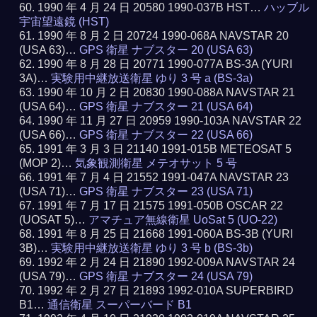
1990 年 4 月 24 日 20580 1990-037B HST…
ハッブル
宇宙望遠鏡 (HST)
1990 年 8 月 2 日 20724 1990-068A NAVSTAR 20
(USA 63)…
GPS 衛星 ナブスター 20 (USA 63)
1990 年 8 月 28 日 20771 1990-077A BS-3A (YURI
3A)…
実験用中継放送衛星 ゆり 3 号 a (BS-3a)
1990 年 10 月 2 日 20830 1990-088A NAVSTAR 21
(USA 64)…
GPS 衛星 ナブスター 21 (USA 64)
1990 年 11 月 27 日 20959 1990-103A NAVSTAR 22
(USA 66)…
GPS 衛星 ナブスター 22 (USA 66)
1991 年 3 月 3 日 21140 1991-015B METEOSAT 5
(MOP 2)…
気象観測衛星 メテオサット 5 号
1991 年 7 月 4 日 21552 1991-047A NAVSTAR 23
(USA 71)…
GPS 衛星 ナブスター 23 (USA 71)
1991 年 7 月 17 日 21575 1991-050B OSCAR 22
(UOSAT 5)…
アマチュア無線衛星 UoSat 5 (UO-22)
1991 年 8 月 25 日 21668 1991-060A BS-3B (YURI
3B)…
実験用中継放送衛星 ゆり 3 号 b (BS-3b)
1992 年 2 月 24 日 21890 1992-009A NAVSTAR 24
(USA 79)…
GPS 衛星 ナブスター 24 (USA 79)
1992 年 2 月 27 日 21893 1992-010A SUPERBIRD
B1…
通信衛星 スーパーバード B1