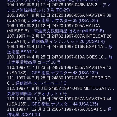
1996 年 8 月 17 日 24278 1996-046B JAS 2…
アマ
チュア無線衛星 ふじ 3 号 (FO-29)
1996 年 9 月 12 日 24320 1996-056A NAVSTAR 39
(USA 128)…
GPS 衛星 ナブスター 39 (USA 128)
1997 年 2 月 12 日 24720 1997-005A HALCA
(MUSES B)…
電波天文観測衛星 はるか (MUSES-B)
1997 年 2 月 17 日 24732 1997-007A INTELSAT 26
(JCSAT 4)…
通信衛星 インテルサット 26 (JCSAT 4)
1997 年 4 月 17 日 24769 1997-016B BSAT-1A…
放
送衛星 BSAT-1a
1997 年 4 月 25 日 24786 1997-019A GOES 10…
静
止実用環境衛星 ゴーズ 10 号
1997 年 7 月 23 日 24876 1997-035A NAVSTAR 43
(USA 132)…
GPS 衛星 ナブスター 43 (USA 132)
1997 年 7 月 28 日 24880 1997-036A SUPERBIRD
C…
通信衛星 スーパーバード C
1997 年 9 月 3 日 24932 1997-049B METEOSAT 7…
気象観測衛星 メテオサット 7 号
1997 年 11 月 6 日 25030 1997-067A NAVSTAR 44
(USA 135)…
GPS 衛星 ナブスター 44 (USA 135)
1997 年 12 月 3 日 25067 1997-075A JCSAT 5…
通
信衛星 JCSAT-1B