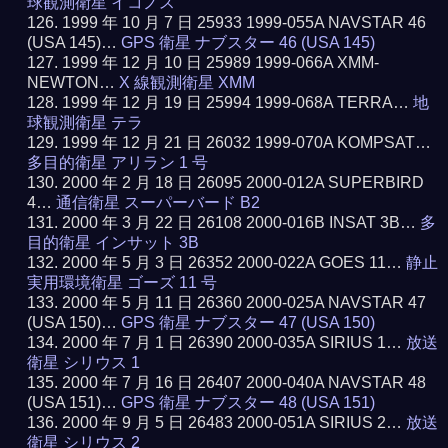
球観測衛星 イコノス
1999 年 10 月 7 日 25933 1999-055A NAVSTAR 46
(USA 145)…
GPS 衛星 ナブスター 46 (USA 145)
1999 年 12 月 10 日 25989 1999-066A XMM-
NEWTON…
X 線観測衛星 XMM
1999 年 12 月 19 日 25994 1999-068A TERRA…
地
球観測衛星 テラ
1999 年 12 月 21 日 26032 1999-070A KOMPSAT…
多目的衛星 アリラン 1 号
2000 年 2 月 18 日 26095 2000-012A SUPERBIRD
4…
通信衛星 スーパーバード B2
2000 年 3 月 22 日 26108 2000-016B INSAT 3B…
多
目的衛星 インサット 3B
2000 年 5 月 3 日 26352 2000-022A GOES 11…
静止
実用環境衛星 ゴーズ 11 号
2000 年 5 月 11 日 26360 2000-025A NAVSTAR 47
(USA 150)…
GPS 衛星 ナブスター 47 (USA 150)
2000 年 7 月 1 日 26390 2000-035A SIRIUS 1…
放送
衛星 シリウス 1
2000 年 7 月 16 日 26407 2000-040A NAVSTAR 48
(USA 151)…
GPS 衛星 ナブスター 48 (USA 151)
2000 年 9 月 5 日 26483 2000-051A SIRIUS 2…
放送
衛星 シリウス 2