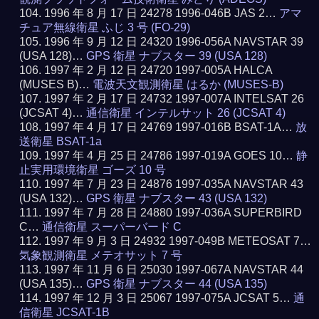
1996 年 8 月 17 日 24278 1996-046B JAS 2…
アマ
チュア無線衛星 ふじ 3 号 (FO-29)
1996 年 9 月 12 日 24320 1996-056A NAVSTAR 39
(USA 128)…
GPS 衛星 ナブスター 39 (USA 128)
1997 年 2 月 12 日 24720 1997-005A HALCA
(MUSES B)…
電波天文観測衛星 はるか (MUSES-B)
1997 年 2 月 17 日 24732 1997-007A INTELSAT 26
(JCSAT 4)…
通信衛星 インテルサット 26 (JCSAT 4)
1997 年 4 月 17 日 24769 1997-016B BSAT-1A…
放
送衛星 BSAT-1a
1997 年 4 月 25 日 24786 1997-019A GOES 10…
静
止実用環境衛星 ゴーズ 10 号
1997 年 7 月 23 日 24876 1997-035A NAVSTAR 43
(USA 132)…
GPS 衛星 ナブスター 43 (USA 132)
1997 年 7 月 28 日 24880 1997-036A SUPERBIRD
C…
通信衛星 スーパーバード C
1997 年 9 月 3 日 24932 1997-049B METEOSAT 7…
気象観測衛星 メテオサット 7 号
1997 年 11 月 6 日 25030 1997-067A NAVSTAR 44
(USA 135)…
GPS 衛星 ナブスター 44 (USA 135)
1997 年 12 月 3 日 25067 1997-075A JCSAT 5…
通
信衛星 JCSAT-1B