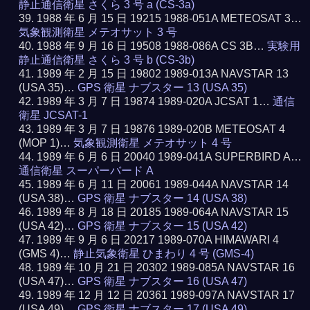
静止通信衛星 さくら 3 号 a (CS-3a)
1988 年 6 月 15 日 19215 1988-051A METEOSAT 3…
気象観測衛星 メテオサット 3 号
1988 年 9 月 16 日 19508 1988-086A CS 3B…
実験用
静止通信衛星 さくら 3 号 b (CS-3b)
1989 年 2 月 15 日 19802 1989-013A NAVSTAR 13
(USA 35)…
GPS 衛星 ナブスター 13 (USA 35)
1989 年 3 月 7 日 19874 1989-020A JCSAT 1…
通信
衛星 JCSAT-1
1989 年 3 月 7 日 19876 1989-020B METEOSAT 4
(MOP 1)…
気象観測衛星 メテオサット 4 号
1989 年 6 月 6 日 20040 1989-041A SUPERBIRD A…
通信衛星 スーパーバード A
1989 年 6 月 11 日 20061 1989-044A NAVSTAR 14
(USA 38)…
GPS 衛星 ナブスター 14 (USA 38)
1989 年 8 月 18 日 20185 1989-064A NAVSTAR 15
(USA 42)…
GPS 衛星 ナブスター 15 (USA 42)
1989 年 9 月 6 日 20217 1989-070A HIMAWARI 4
(GMS 4)…
静止気象衛星 ひまわり 4 号 (GMS-4)
1989 年 10 月 21 日 20302 1989-085A NAVSTAR 16
(USA 47)…
GPS 衛星 ナブスター 16 (USA 47)
1989 年 12 月 12 日 20361 1989-097A NAVSTAR 17
(USA 49)…
GPS 衛星 ナブスター 17 (USA 49)