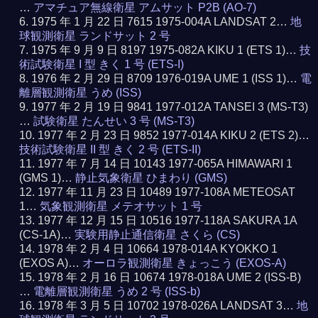
…
アマチュア無線衛星 アムサット P2B (AO-7)
1975 年 1 月 22 日 7615 1975-004A LANDSAT 2…
地
球観測衛星 ランドサット 2 号
1975 年 9 月 9 日 8197 1975-082A KIKU 1 (ETS 1)…
技
術試験衛星 I 型 きく 1 号 (ETS-I)
1976 年 2 月 29 日 8709 1976-019A UME 1 (ISS 1)…
電
離層観測衛星 うめ (ISS)
1977 年 2 月 19 日 9841 1977-012A TANSEI 3 (MS-T3)
…
試験衛星 たんせい 3 号 (MS-T3)
1977 年 2 月 23 日 9852 1977-014A KIKU 2 (ETS 2)…
技術試験衛星 II 型 きく 2 号 (ETS-II)
1977 年 7 月 14 日 10143 1977-065A HIMAWARI 1
(GMS 1)…
静止気象衛星 ひまわり (GMS)
1977 年 11 月 23 日 10489 1977-108A METEOSAT
1…
気象観測衛星 メテオサット 1 号
1977 年 12 月 15 日 10516 1977-118A SAKURA 1A
(CS-1A)…
実験用静止通信衛星 さくら (CS)
1978 年 2 月 4 日 10664 1978-014A KYOKKO 1
(EXOS A)…
オーロラ観測衛星 きょっこう (EXOS-A)
1978 年 2 月 16 日 10674 1978-018A UME 2 (ISS-B)
…
電離層観測衛星 うめ 2 号 (ISS-b)
1978 年 3 月 5 日 10702 1978-026A LANDSAT 3…
地