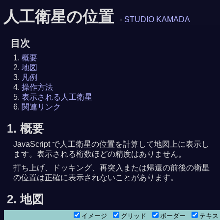
人工衛星の位置
-
STUDIO KAMADA
目次
概要
地図
凡例
操作方法
表示される人工衛星
関連リンク
1. 概要
JavaScript で人工衛星の位置を計算して地図上に表示し
ます。表示される桁数ほどの精度はありません。
打ち上げ、ドッキング、再突入または帰還の前後の衛星
の位置は正確に表示されないことがあります。
2. 地図
イメージ
グリッド
ボーダー
テキ