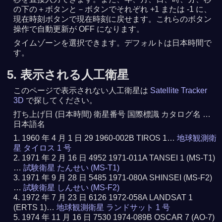
の下の＋ボタンと－ボタンでそれぞれ +1 または -1 に、
現在時刻ボタンで現在時刻に戻せます。これらのボタン
操作で自動更新が OFF になります。
タイムゾーンを選択できます。デフォルトは日本時間で
す。
5. 表示される人工衛星
このページで表示されない人工衛星は
Satellite Tracker
3D
で探してください。
打ち上げ日 (日本時間) 衛星番号 国際標識 カタログ名 …
日本語名
1960 年 4 月 1 日 29 1960-002B TIROS 1…
地球観測衛
星 タイロス 1 号
1971 年 2 月 16 日 4952 1971-011A TANSEI 1 (MS-T1)
…
試験衛星 たんせい (MS-T1)
1971 年 9 月 28 日 5485 1971-080A SHINSEI (MS-F2)
…
試験衛星 しんせい (MS-F2)
1972 年 7 月 23 日 6126 1972-058A LANDSAT 1
(ERTS 1)…
地球観測衛星 ランドサット 1 号
1974 年 11 月 16 日 7530 1974-089B OSCAR 7 (AO-7)