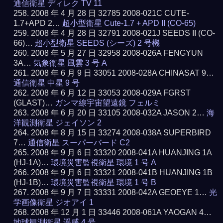
通信衛星 ディレク TV 11
2008 年 4 月 28 日 32785 2008-021C CUTE-
1.7+APD 2…
超小型衛星 Cute-1.7 + APD II (CO-65)
2008 年 4 月 28 日 32791 2008-021J SEEDS II (CO-
66)…
超小型衛星 SEEDS (シーズ) 2 号機
2008 年 5 月 27 日 32958 2008-026A FENGYUN
3A…
気象衛星 風雲 3 号 A
2008 年 6 月 9 日 33051 2008-028A CHINASAT 9…
通信衛星 中星 9 号
2008 年 6 月 12 日 33053 2008-029A FGRST
(GLAST)…
ガンマ線宇宙望遠鏡 フェルミ
2008 年 6 月 20 日 33105 2008-032A JASON 2…
海
洋観測衛星 ジェイソン 2
2008 年 8 月 15 日 33274 2008-038A SUPERBIRD
7…
通信衛星 スーパーバード C2
2008 年 9 月 6 日 33320 2008-041A HUANJING 1A
(HJ-1A)…
環境災害監視衛星 環境 1 号 A
2008 年 9 月 6 日 33321 2008-041B HUANJING 1B
(HJ-1B)…
環境災害監視衛星 環境 1 号 B
2008 年 9 月 7 日 33331 2008-042A GEOEYE 1…
光
学画像衛星 ジオアイ 1
2008 年 12 月 1 日 33446 2008-061A YAOGAN 4…
地球観測衛星 遥感 4 号