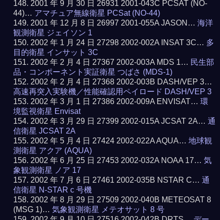
2001 年 9 月 30 日 26931 2001-043C PCSAT (NO-
44)…
アマチュア無線衛星 PCSat (NO-44)
2001 年 12 月 8 日 26997 2001-055A JASON…
海洋
観測衛星 ジェイソン 1
2002 年 1 月 24 日 27298 2002-002A INSAT 3C…
多
目的衛星 インサット 3C
2002 年 2 月 4 日 27367 2002-003A MDS 1…
民生部
品・コンポーネント実証衛星 つばさ (MDS-1)
2002 年 2 月 4 日 27368 2002-003B DASH/VEP 3…
高速再突入実験機／性能確認用ペイロード DASH/VEP 3
2002 年 3 月 1 日 27386 2002-009A ENVISAT…
環
境監視衛星 Envisat
2002 年 3 月 29 日 27399 2002-015A JCSAT 2A…
通
信衛星 JCSAT 2A
2002 年 5 月 4 日 27424 2002-022A AQUA…
地球観
測衛星 アクア (AQUA)
2002 年 6 月 25 日 27453 2002-032A NOAA 17…
気
象観測衛星 ノア 17
2002 年 7 月 6 日 27461 2002-035B NSTAR C…
通
信衛星 N-STAR c 号機
2002 年 8 月 29 日 27509 2002-040B METEOSAT 8
(MSG 1)…
気象観測衛星 メテオサット 8 号
2002 年 9 月 10 日 27516 2002-042B DRTS…
デー