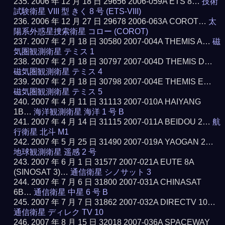
2006 年 12 月 18 日 29656 2006-059A ETS 8…
技術
試験衛星 VIII 型 きく 8 号 (ETS-VIII)
2006 年 12 月 27 日 29678 2006-063A COROT…
太
陽系外惑星捜索衛星 コロー (COROT)
2007 年 2 月 18 日 30580 2007-004A THEMIS A…
磁
気圏観測衛星 テミス 1
2007 年 2 月 18 日 30797 2007-004D THEMIS D…
磁気圏観測衛星 テミス 4
2007 年 2 月 18 日 30798 2007-004E THEMIS E…
磁気圏観測衛星 テミス 5
2007 年 4 月 11 日 31113 2007-010A HAIYANG
1B…
海洋観測衛星 海洋 1 号 B
2007 年 4 月 14 日 31115 2007-011A BEIDOU 2…
航
行衛星 北斗 M1
2007 年 5 月 25 日 31490 2007-019A YAOGAN 2…
地球観測衛星 遥感 2 号
2007 年 6 月 1 日 31577 2007-021A EUTE 8A
(SINOSAT 3)…
通信衛星 シノサット 3
2007 年 7 月 6 日 31800 2007-031A CHINASAT
6B…
通信衛星 中星 6 号 B
2007 年 7 月 7 日 31862 2007-032A DIRECTV 10…
通信衛星 ディレク TV 10
2007 年 8 月 15 日 32018 2007-036A SPACEWAY