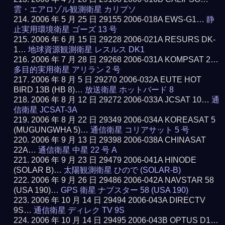
雲・エアロゾル観測衛星 カリプソ
2006 年 5 月 25 日 29155 2006-018A EWS-G1…
静
止実用環境衛星 ゴーズ 13 号
2006 年 6 月 15 日 29228 2006-021A RESURS DK-
1…
地球資源観測衛星 レスルス DK1
2006 年 7 月 28 日 29268 2006-031A KOMPSAT 2…
多目的実用衛星 アリラン 2 号
2006 年 8 月 5 日 29270 2006-032A EUTE HOT
BIRD 13B (HB 8)…
放送衛星 ホットバード 8
2006 年 8 月 12 日 29272 2006-033A JCSAT 10…
通
信衛星 JCSAT-3A
2006 年 8 月 22 日 29349 2006-034A KOREASAT 5
(MUGUNGWHA 5)…
通信衛星 コリアサット 5 号
2006 年 9 月 13 日 29398 2006-038A CHINASAT
22A…
通信衛星 中星 22 号 A
2006 年 9 月 23 日 29479 2006-041A HINODE
(SOLAR B)…
太陽観測衛星 ひので (SOLAR-B)
2006 年 9 月 26 日 29486 2006-042A NAVSTAR 58
(USA 190)…
GPS 衛星 ナブスター 58 (USA 190)
2006 年 10 月 14 日 29494 2006-043A DIRECTV
9S…
通信衛星 ディレク TV 9S
2006 年 10 月 14 日 29495 2006-043B OPTUS D1…