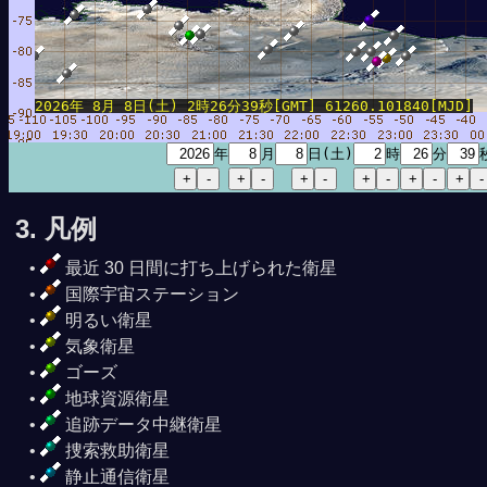
2026年 8月 8日(土) 2時26分39秒[GMT] 61260.101840[MJD]
年
月
日(土)
時
分
3. 凡例
最近 30 日間に打ち上げられた衛星
国際宇宙ステーション
明るい衛星
気象衛星
ゴーズ
地球資源衛星
追跡データ中継衛星
捜索救助衛星
静止通信衛星