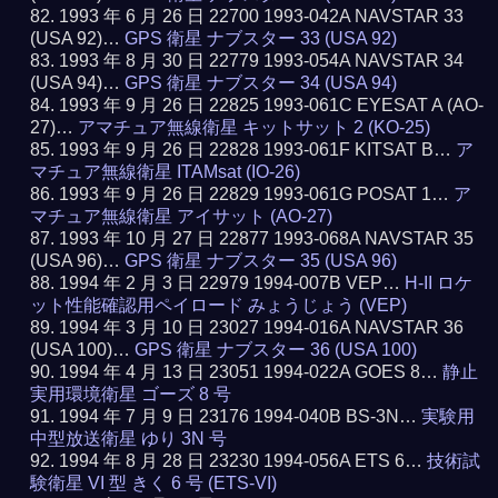
1993 年 6 月 26 日 22700 1993-042A NAVSTAR 33
(USA 92)…
GPS 衛星 ナブスター 33 (USA 92)
1993 年 8 月 30 日 22779 1993-054A NAVSTAR 34
(USA 94)…
GPS 衛星 ナブスター 34 (USA 94)
1993 年 9 月 26 日 22825 1993-061C EYESAT A (AO-
27)…
アマチュア無線衛星 キットサット 2 (KO-25)
1993 年 9 月 26 日 22828 1993-061F KITSAT B…
ア
マチュア無線衛星 ITAMsat (IO-26)
1993 年 9 月 26 日 22829 1993-061G POSAT 1…
ア
マチュア無線衛星 アイサット (AO-27)
1993 年 10 月 27 日 22877 1993-068A NAVSTAR 35
(USA 96)…
GPS 衛星 ナブスター 35 (USA 96)
1994 年 2 月 3 日 22979 1994-007B VEP…
H-II ロケ
ット性能確認用ペイロード みょうじょう (VEP)
1994 年 3 月 10 日 23027 1994-016A NAVSTAR 36
(USA 100)…
GPS 衛星 ナブスター 36 (USA 100)
1994 年 4 月 13 日 23051 1994-022A GOES 8…
静止
実用環境衛星 ゴーズ 8 号
1994 年 7 月 9 日 23176 1994-040B BS-3N…
実験用
中型放送衛星 ゆり 3N 号
1994 年 8 月 28 日 23230 1994-056A ETS 6…
技術試
験衛星 VI 型 きく 6 号 (ETS-VI)