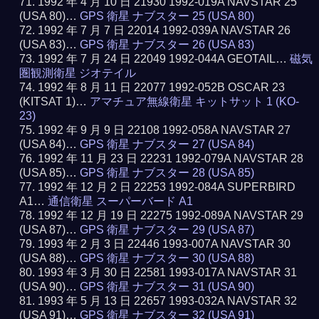
1992 年 4 月 10 日 21930 1992-019A NAVSTAR 25
(USA 80)…
GPS 衛星 ナブスター 25 (USA 80)
1992 年 7 月 7 日 22014 1992-039A NAVSTAR 26
(USA 83)…
GPS 衛星 ナブスター 26 (USA 83)
1992 年 7 月 24 日 22049 1992-044A GEOTAIL…
磁気
圏観測衛星 ジオテイル
1992 年 8 月 11 日 22077 1992-052B OSCAR 23
(KITSAT 1)…
アマチュア無線衛星 キットサット 1 (KO-
23)
1992 年 9 月 9 日 22108 1992-058A NAVSTAR 27
(USA 84)…
GPS 衛星 ナブスター 27 (USA 84)
1992 年 11 月 23 日 22231 1992-079A NAVSTAR 28
(USA 85)…
GPS 衛星 ナブスター 28 (USA 85)
1992 年 12 月 2 日 22253 1992-084A SUPERBIRD
A1…
通信衛星 スーパーバード A1
1992 年 12 月 19 日 22275 1992-089A NAVSTAR 29
(USA 87)…
GPS 衛星 ナブスター 29 (USA 87)
1993 年 2 月 3 日 22446 1993-007A NAVSTAR 30
(USA 88)…
GPS 衛星 ナブスター 30 (USA 88)
1993 年 3 月 30 日 22581 1993-017A NAVSTAR 31
(USA 90)…
GPS 衛星 ナブスター 31 (USA 90)
1993 年 5 月 13 日 22657 1993-032A NAVSTAR 32
(USA 91)…
GPS 衛星 ナブスター 32 (USA 91)