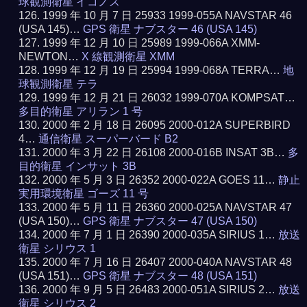
球観測衛星 イコノス
1999 年 10 月 7 日 25933 1999-055A NAVSTAR 46
(USA 145)…
GPS 衛星 ナブスター 46 (USA 145)
1999 年 12 月 10 日 25989 1999-066A XMM-
NEWTON…
X 線観測衛星 XMM
1999 年 12 月 19 日 25994 1999-068A TERRA…
地
球観測衛星 テラ
1999 年 12 月 21 日 26032 1999-070A KOMPSAT…
多目的衛星 アリラン 1 号
2000 年 2 月 18 日 26095 2000-012A SUPERBIRD
4…
通信衛星 スーパーバード B2
2000 年 3 月 22 日 26108 2000-016B INSAT 3B…
多
目的衛星 インサット 3B
2000 年 5 月 3 日 26352 2000-022A GOES 11…
静止
実用環境衛星 ゴーズ 11 号
2000 年 5 月 11 日 26360 2000-025A NAVSTAR 47
(USA 150)…
GPS 衛星 ナブスター 47 (USA 150)
2000 年 7 月 1 日 26390 2000-035A SIRIUS 1…
放送
衛星 シリウス 1
2000 年 7 月 16 日 26407 2000-040A NAVSTAR 48
(USA 151)…
GPS 衛星 ナブスター 48 (USA 151)
2000 年 9 月 5 日 26483 2000-051A SIRIUS 2…
放送
衛星 シリウス 2