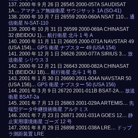
2000 年 9 月 26 日 26545 2000-057A SAUDISAT
1A…
アマチュア無線衛星 サウジサット 1A (SO-41)
2000 年 10 月 7 日 26559 2000-060A NSAT 110…
通
信衛星 N-SAT-110
2000 年 10 月 31 日 26599 2000-069A CHINASAT
32 (BEIDOU 1)…
航行衛星 北斗 1 号 A
2000 年 11 月 11 日 26605 2000-071A NAVSTAR 49
(USA 154)…
GPS 衛星 ナブスター 49 (USA 154)
2000 年 12 月 1 日 26626 2000-077A SIRIUS 3…
放
送衛星 シリウス 3
2000 年 12 月 21 日 26643 2000-082A CHINASAT
31 (BEIDOU 1B)…
航行衛星 北斗 1 号 B
2001 年 1 月 30 日 26690 2001-004A NAVSTAR 50
(USA 156)…
GPS 衛星 ナブスター 50 (USA 156)
2001 年 3 月 9 日 26720 2001-011B BSAT-2A…
放送
衛星 BSAT-2a
2001 年 7 月 13 日 26863 2001-029A ARTEMIS…
先
端型データ中継技術衛星 アルテミス
2001 年 7 月 23 日 26871 2001-031A GOES 12…
静
止実用環境衛星 ゴーズ 12 号
2001 年 8 月 29 日 26898 2001-038A LRE…
ドップ
ラ測距装置 LRE