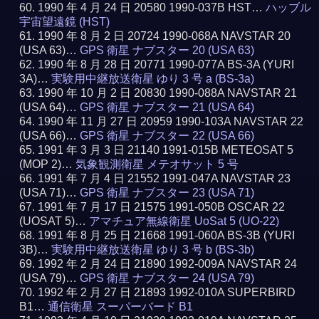
1990 年 4 月 24 日 20580 1990-037B HST…
ハッブル
宇宙望遠鏡 (HST)
1990 年 8 月 2 日 20724 1990-068A NAVSTAR 20
(USA 63)…
GPS 衛星 ナブスター 20 (USA 63)
1990 年 8 月 28 日 20771 1990-077A BS-3A (YURI
3A)…
実験用中継放送衛星 ゆり 3 号 a (BS-3a)
1990 年 10 月 2 日 20830 1990-088A NAVSTAR 21
(USA 64)…
GPS 衛星 ナブスター 21 (USA 64)
1990 年 11 月 27 日 20959 1990-103A NAVSTAR 22
(USA 66)…
GPS 衛星 ナブスター 22 (USA 66)
1991 年 3 月 3 日 21140 1991-015B METEOSAT 5
(MOP 2)…
気象観測衛星 メテオサット 5 号
1991 年 7 月 4 日 21552 1991-047A NAVSTAR 23
(USA 71)…
GPS 衛星 ナブスター 23 (USA 71)
1991 年 7 月 17 日 21575 1991-050B OSCAR 22
(UOSAT 5)…
アマチュア無線衛星 UoSat 5 (UO-22)
1991 年 8 月 25 日 21668 1991-060A BS-3B (YURI
3B)…
実験用中継放送衛星 ゆり 3 号 b (BS-3b)
1992 年 2 月 24 日 21890 1992-009A NAVSTAR 24
(USA 79)…
GPS 衛星 ナブスター 24 (USA 79)
1992 年 2 月 27 日 21893 1992-010A SUPERBIRD
B1…
通信衛星 スーパーバード B1