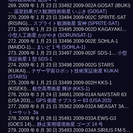
2009 年 1 月 23 日 33492 2009-002A GOSAT (IBUKI)
…
温室効果ガス観測技術衛星 いぶき (GOSAT)
2009 年 1 月 23 日 33494 2009-002C SPRITE-SAT
(RISING)…
スプライト観測衛星 雷神 (SPRITE-SAT)
2009 年 1 月 23 日 33495 2009-002D KAGAYAKI…
小型人工衛星 かがやき (SORUNSAT-1)
2009 年 1 月 23 日 33496 2009-002E SOHLA-1
(MAIDO-1)…
まいど 1 号 (SOHLA-1)
2009 年 1 月 23 日 33497 2009-002F SDS-1…
小型
実証衛星 1 型 SDS-1
2009 年 1 月 23 日 33498 2009-002G STARS
(KUKAI)…
テザー宇宙ロボット技術実証衛星 KUKAI
(STARS)
2009 年 1 月 23 日 33499 2009-002H KKS-1
(KISEKI)…
航空高専衛星 輝汐 (KKS-1)
2009 年 3 月 24 日 34661 2009-014A NAVSTAR 63
(USA 203)…
GPS 衛星 ナブスター 63 (USA 203)
2009 年 6 月 21 日 35362 2009-032A MEASAT 3A…
ミーサット 3a
2009 年 6 月 28 日 35491 2009-033A EWS-G3
(GOES 14)…
静止実用環境衛星 ゴーズ 14 号
2009 年 6 月 30 日 35493 2009-034A SIRIUS FM-5…