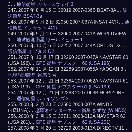
3…
通信衛星 スペースウェイ 3
2007 年 8 月 15 日 32019 2007-036B BSAT-3A…
放
送衛星 BSAT-3a
2007 年 9 月 2 日 32050 2007-037A INSAT 4CR…
通
信衛星 インサット 4CR
2007 年 9 月 19 日 32060 2007-041A WORLDVIEW
1…
地球観測衛星 ワールドビュー 1
2007 年 10 月 6 日 32252 2007-044A OPTUS D2…
通信衛星 オプタス D2
2007 年 10 月 17 日 32260 2007-047A NAVSTAR 60
(USA 196)…
GPS 衛星 ナブスター 60 (USA 196)
2007 年 11 月 12 日 32289 2007-055A YAOGAN 3…
地球観測衛星 遥感 3 号
2007 年 12 月 21 日 32384 2007-062A NAVSTAR 61
(USA 199)…
GPS 衛星 ナブスター 61 (USA 199)
2007 年 12 月 21 日 32388 2007-063B HORIZONS
2…
通信衛星 ホライゾンズ 2
2008 年 2 月 23 日 32500 2008-007A WINDS
(KIZUNA)…
超高速インターネット衛星 きずな (WINDS)
2008 年 3 月 15 日 32711 2008-012A NAVSTAR 62
(USA 201)…
GPS 衛星 ナブスター 62 (USA 201)
2008 年 3 月 20 日 32729 2008-013A DIRECTV 11…