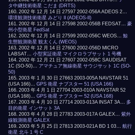
タ中継技術衛星 こだま (DRTS)
2002 年 12 月 14 日 27597 2002-056A ADEOS 2…
環境観測技術衛星 みどり II (ADEOS-II)
2002 年 12 月 14 日 27598 2002-056B FEDSAT…
豪
州小型衛星 FedSat
2002 年 12 月 14 日 27599 2002-056C WEOS…
鯨
生態観測衛星 観太くん (WEOS)
2002 年 12 月 14 日 27600 2002-056D MICRO
LABSAT…
小型実証衛星 マイクロラブサット 1 号機
2002 年 12 月 21 日 27607 2002-058C SAUDISAT
1C (SO-50)…
アマチュア無線衛星 サウジサット 1C (SO-
50)
2003 年 1 月 30 日 27663 2003-005A NAVSTAR 51
(USA 166)…
GPS 衛星 ナブスター 51 (USA 166)
2003 年 4 月 1 日 27704 2003-010A NAVSTAR 52
(USA 168)…
GPS 衛星 ナブスター 52 (USA 168)
2003 年 4 月 10 日 27714 2003-013A INSAT 3A…
多
目的衛星 インサット 3A
2003 年 4 月 28 日 27783 2003-017A GALEX…
紫外
線観測衛星 GALEX
2003 年 5 月 25 日 27813 2003-021A BD 1 03…
航行
衛星 北斗 1 号 C