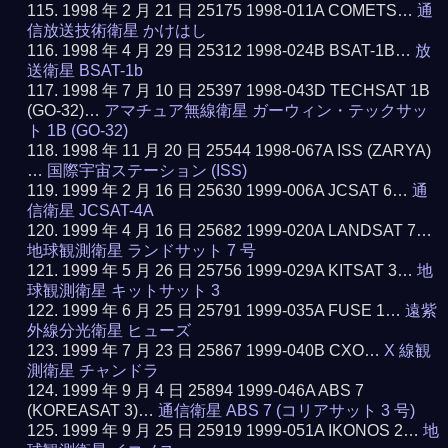
1998 年 2 月 21 日 25175 1998-011A COMETS…
通
信放送技術衛星 かけはし
1998 年 4 月 29 日 25312 1998-024B BSAT-1B…
放
送衛星 BSAT-1b
1998 年 7 月 10 日 25397 1998-043D TECHSAT 1B
(GO-32)…
アマチュア無線衛星 ガーウィン・テックサッ
ト 1B (GO-32)
1998 年 11 月 20 日 25544 1998-067A ISS (ZARYA)
…
国際宇宙ステーション (ISS)
1999 年 2 月 16 日 25630 1999-006A JCSAT 6…
通
信衛星 JCSAT-4A
1999 年 4 月 16 日 25682 1999-020A LANDSAT 7…
地球観測衛星 ランドサット 7 号
1999 年 5 月 26 日 25756 1999-029A KITSAT 3…
地
球観測衛星 キットサット 3
1999 年 6 月 25 日 25791 1999-035A FUSE 1…
遠紫
外線分光衛星 ヒューズ
1999 年 7 月 23 日 25867 1999-040B CXO…
X 線観
測衛星 チャンドラ
1999 年 9 月 4 日 25894 1999-046A ABS 7
(KOREASAT 3)…
通信衛星 ABS 7 (コリアサット 3 号)
1999 年 9 月 25 日 25919 1999-051A IKONOS 2…
地