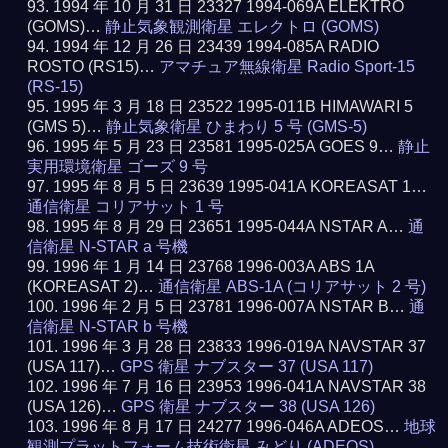
1994 年 10 月 31 日 23327 1994-069A ELEKTRO
(GOMS)…
静止気象観測衛星 エレクトロ (GOMS)
1994 年 12 月 26 日 23439 1994-085A RADIO
ROSTO (RS15)…
アマチュア無線衛星 Radio Sport-15
(RS-15)
1995 年 3 月 18 日 23522 1995-011B HIMAWARI 5
(GMS 5)…
静止気象衛星 ひまわり 5 号 (GMS-5)
1995 年 5 月 23 日 23581 1995-025A GOES 9…
静止
実用環境衛星 ゴーズ 9 号
1995 年 8 月 5 日 23639 1995-041A KOREASAT 1…
通信衛星 コリアサット 1 号
1995 年 8 月 29 日 23651 1995-044A NSTAR A…
通
信衛星 N-STAR a 号機
1996 年 1 月 14 日 23768 1996-003A ABS 1A
(KOREASAT 2)…
通信衛星 ABS-1A (コリアサット 2 号)
1996 年 2 月 5 日 23781 1996-007A NSTAR B…
通
信衛星 N-STAR b 号機
1996 年 3 月 28 日 23833 1996-019A NAVSTAR 37
(USA 117)…
GPS 衛星 ナブスター 37 (USA 117)
1996 年 7 月 16 日 23953 1996-041A NAVSTAR 38
(USA 126)…
GPS 衛星 ナブスター 38 (USA 126)
1996 年 8 月 17 日 24277 1996-046A ADEOS…
地球
観測プラットフォーム技術衛星 みどり (ADEOS)