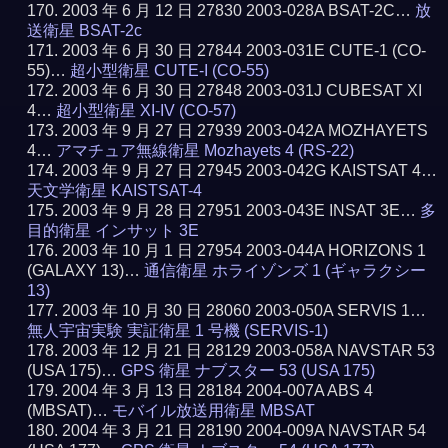
2003 年 6 月 12 日 27830 2003-028A BSAT-2C…
放
送衛星 BSAT-2c
2003 年 6 月 30 日 27844 2003-031E CUTE-1 (CO-
55)…
超小型衛星 CUTE-I (CO-55)
2003 年 6 月 30 日 27848 2003-031J CUBESAT XI
4…
超小型衛星 XI-IV (CO-57)
2003 年 9 月 27 日 27939 2003-042A MOZHAYETS
4…
アマチュア無線衛星 Mozhayets 4 (RS-22)
2003 年 9 月 27 日 27945 2003-042G KAISTSAT 4…
天文学衛星 KAISTSAT-4
2003 年 9 月 28 日 27951 2003-043E INSAT 3E…
多
目的衛星 インサット 3E
2003 年 10 月 1 日 27954 2003-044A HORIZONS 1
(GALAXY 13)…
通信衛星 ホライゾンズ 1 (ギャラクシー
13)
2003 年 10 月 30 日 28060 2003-050A SERVIS 1…
無人宇宙実験 実証衛星 1 号機 (SERVIS-1)
2003 年 12 月 21 日 28129 2003-058A NAVSTAR 53
(USA 175)…
GPS 衛星 ナブスター 53 (USA 175)
2004 年 3 月 13 日 28184 2004-007A ABS 4
(MBSAT)…
モバイル放送用衛星 MBSAT
2004 年 3 月 21 日 28190 2004-009A NAVSTAR 54