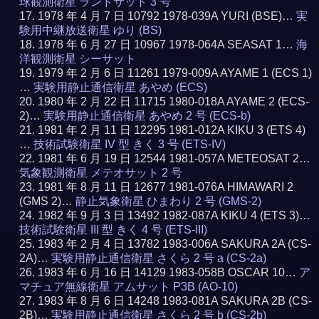
球観測衛星 ランドサット 3 号
1978 年 4 月 7 日 10792 1978-039A YURI (BSE)…
実
験用中継放送衛星 ゆり (BS)
1978 年 6 月 27 日 10967 1978-064A SEASAT 1…
海
洋観測衛星 シーサット
1979 年 2 月 6 日 11261 1979-009A AYAME 1 (ECS 1)
…
実験用静止通信衛星 あやめ (ECS)
1980 年 2 月 22 日 11715 1980-018A AYAME 2 (ECS-
2)…
実験用静止通信衛星 あやめ 2 号 (ECS-b)
1981 年 2 月 11 日 12295 1981-012A KIKU 3 (ETS 4)
…
技術試験衛星 IV 型 きく 3 号 (ETS-IV)
1981 年 6 月 19 日 12544 1981-057A METEOSAT 2…
気象観測衛星 メテオサット 2 号
1981 年 8 月 11 日 12677 1981-076A HIMAWARI 2
(GMS 2)…
静止気象衛星 ひまわり 2 号 (GMS-2)
1982 年 9 月 3 日 13492 1982-087A KIKU 4 (ETS 3)…
技術試験衛星 III 型 きく 4 号 (ETS-III)
1983 年 2 月 4 日 13782 1983-006A SAKURA 2A (CS-
2A)…
実験用静止通信衛星 さくら 2 号 a (CS-2a)
1983 年 6 月 16 日 14129 1983-058B OSCAR 10…
ア
マチュア無線衛星 アムサット P3B (AO-10)
1983 年 8 月 6 日 14248 1983-081A SAKURA 2B (CS-
2B)…
実験用静止通信衛星 さくら 2 号 b (CS-2b)