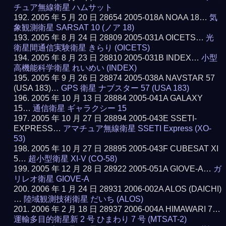
チュア無線衛星 ハムサット
2005 年 5 月 20 日 28654 2005-018A NOAA 18…
気
象観測衛星 SARSAT 10 (ノア 18)
2005 年 8 月 24 日 28809 2005-031A OICETS…
光
衛星間通信実験衛星 きらり (OICETS)
2005 年 8 月 23 日 28810 2005-031B INDEX…
小型
高機能科学衛星 れいめい (INDEX)
2005 年 9 月 26 日 28874 2005-038A NAVSTAR 57
(USA 183)…
GPS 衛星 ナブスター 57 (USA 183)
2005 年 10 月 13 日 28884 2005-041A GALAXY
15…
通信衛星 ギャラクシー 15
2005 年 10 月 27 日 28894 2005-043E SSETI-
EXPRESS…
アマチュア無線衛星 SSETI Express (XO-
53)
2005 年 10 月 27 日 28895 2005-043F CUBESAT XI
5…
超小型衛星 XI-V (CO-58)
2005 年 12 月 28 日 28922 2005-051A GIOVE-A…
ガ
リレオ衛星 GIOVE-A
2006 年 1 月 24 日 28931 2006-002A ALOS (DAICHI)
…
陸域観測技術衛星 だいち (ALOS)
2006 年 2 月 18 日 28937 2006-004A HIMAWARI 7…
運輸多目的衛星新 2 号 ひまわり 7 号 (MTSAT-2)