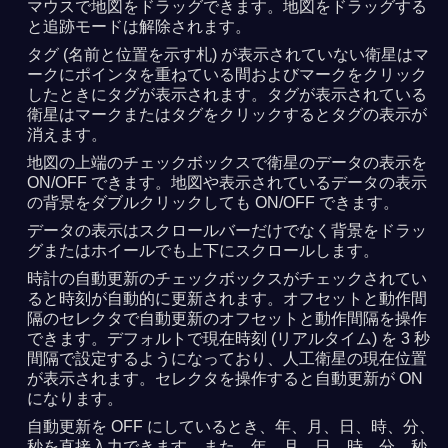
マウスで地図をドラッグできます。地図をドラッグする
と追跡モードは解除されます。
タグ (名前と位置を示す札) が表示されていない衛星はマ
ークにポインタを重ねている間およびマークをクリック
したときにタグが表示されます。タグが表示されている
衛星はマークまたはタグをクリックするとタグの表示が
消えます。
地図の上端のチェックボックスで衛星のデータの表示を
ON/OFF できます。地図や表示されているデータの表示
の背景をダブルクリックしても ON/OFF できます。
データの表示はスクロールバーだけでなく背景をドラッ
グまたはホイールでも上下にスクロールします。
時計の自動更新のチェックボックスがチェックされてい
ると時刻が自動的に更新されます。オフセットと動作間
隔のセレクタで自動更新のオフセットと動作間隔を操作
できます。デフォルトで現在時刻 (リアルタイム) を 3 秒
間隔で設定するようになっており、人工衛星の現在位置
が表示されます。セレクタを操作すると自動更新が ON
になります。
自動更新を OFF にしているとき、年、月、日、時、分、
秒を直接入力できます。また、年、月、日、時、分、秒