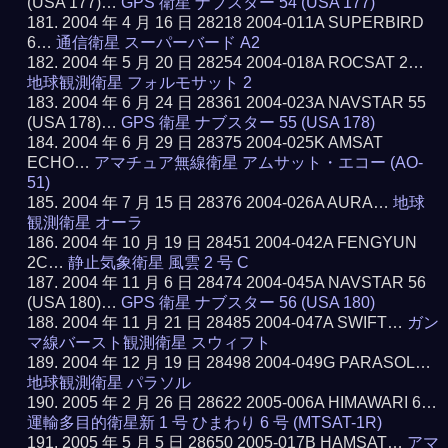
(USA 177)…
GPS 衛星 ナブスター 54 (USA 177)
2004 年 4 月 16 日 28218 2004-011A SUPERBIRD
6…
通信衛星 スーパーバード A2
2004 年 5 月 20 日 28254 2004-018A ROCSAT 2…
地球観測衛星 フォルモサット 2
2004 年 6 月 24 日 28361 2004-023A NAVSTAR 55
(USA 178)…
GPS 衛星 ナブスター 55 (USA 178)
2004 年 6 月 29 日 28375 2004-025K AMSAT
ECHO…
アマチュア無線衛星 アムサット・エコー (AO-
51)
2004 年 7 月 15 日 28376 2004-026A AURA…
地球
観測衛星 オーラ
2004 年 10 月 19 日 28451 2004-042A FENGYUN
2C…
静止気象衛星 風雲 2 号 C
2004 年 11 月 6 日 28474 2004-045A NAVSTAR 56
(USA 180)…
GPS 衛星 ナブスター 56 (USA 180)
2004 年 11 月 21 日 28485 2004-047A SWIFT…
ガン
マ線バースト観測衛星 スウィフト
2004 年 12 月 19 日 28498 2004-049G PARASOL…
地球観測衛星 パラソル
2005 年 2 月 26 日 28622 2005-006A HIMAWARI 6…
運輸多目的衛星新 1 号 ひまわり 6 号 (MTSAT-1R)
2005 年 5 月 5 日 28650 2005-017B HAMSAT…
アマ