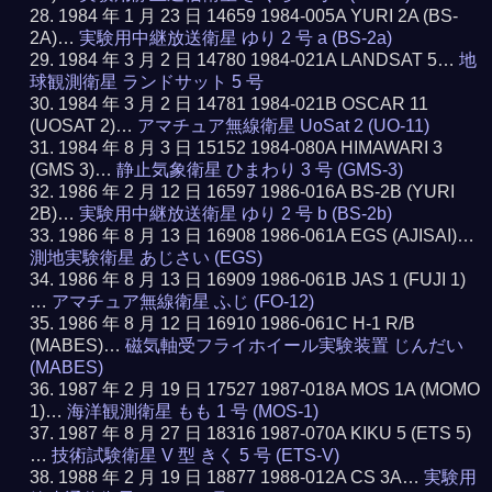
1984 年 1 月 23 日 14659 1984-005A YURI 2A (BS-
2A)…
実験用中継放送衛星 ゆり 2 号 a (BS-2a)
1984 年 3 月 2 日 14780 1984-021A LANDSAT 5…
地
球観測衛星 ランドサット 5 号
1984 年 3 月 2 日 14781 1984-021B OSCAR 11
(UOSAT 2)…
アマチュア無線衛星 UoSat 2 (UO-11)
1984 年 8 月 3 日 15152 1984-080A HIMAWARI 3
(GMS 3)…
静止気象衛星 ひまわり 3 号 (GMS-3)
1986 年 2 月 12 日 16597 1986-016A BS-2B (YURI
2B)…
実験用中継放送衛星 ゆり 2 号 b (BS-2b)
1986 年 8 月 13 日 16908 1986-061A EGS (AJISAI)…
測地実験衛星 あじさい (EGS)
1986 年 8 月 13 日 16909 1986-061B JAS 1 (FUJI 1)
…
アマチュア無線衛星 ふじ (FO-12)
1986 年 8 月 12 日 16910 1986-061C H-1 R/B
(MABES)…
磁気軸受フライホイール実験装置 じんだい
(MABES)
1987 年 2 月 19 日 17527 1987-018A MOS 1A (MOMO
1)…
海洋観測衛星 もも 1 号 (MOS-1)
1987 年 8 月 27 日 18316 1987-070A KIKU 5 (ETS 5)
…
技術試験衛星 V 型 きく 5 号 (ETS-V)
1988 年 2 月 19 日 18877 1988-012A CS 3A…
実験用