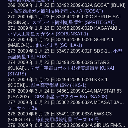
2009 年 1 月 23 日 33492 2009-002A GOSAT (IBUKI)
…
温室効果ガス観測技術衛星 いぶき (GOSAT)
2009 年 1 月 23 日 33494 2009-002C SPRITE-SAT
(RISING)…
スプライト観測衛星 雷神 (SPRITE-SAT)
2009 年 1 月 23 日 33495 2009-002D KAGAYAKI…
小型人工衛星 かがやき (SORUNSAT-1)
2009 年 1 月 23 日 33496 2009-002E SOHLA-1
(MAIDO-1)…
まいど 1 号 (SOHLA-1)
2009 年 1 月 23 日 33497 2009-002F SDS-1…
小型
実証衛星 1 型 SDS-1
2009 年 1 月 23 日 33498 2009-002G STARS
(KUKAI)…
テザー宇宙ロボット技術実証衛星 KUKAI
(STARS)
2009 年 1 月 23 日 33499 2009-002H KKS-1
(KISEKI)…
航空高専衛星 輝汐 (KKS-1)
2009 年 3 月 24 日 34661 2009-014A NAVSTAR 63
(USA 203)…
GPS 衛星 ナブスター 63 (USA 203)
2009 年 6 月 21 日 35362 2009-032A MEASAT 3A…
ミーサット 3a
2009 年 6 月 28 日 35491 2009-033A EWS-G3
(GOES 14)…
静止実用環境衛星 ゴーズ 14 号
2009 年 6 月 30 日 35493 2009-034A SIRIUS FM-5…