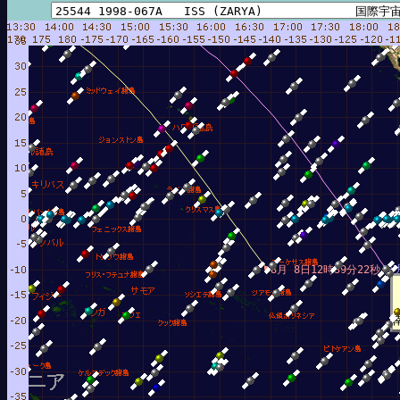
8
8月 8日12時39分22秒