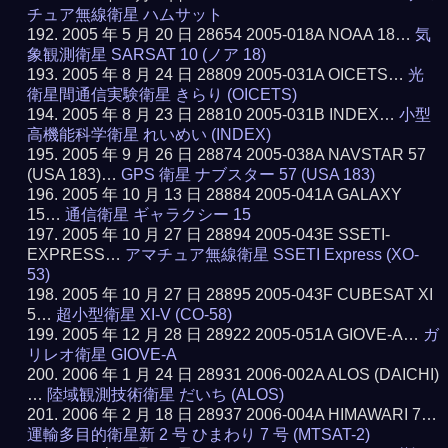
チュア無線衛星 ハムサット
2005 年 5 月 20 日 28654 2005-018A NOAA 18…
気
象観測衛星 SARSAT 10 (ノア 18)
2005 年 8 月 24 日 28809 2005-031A OICETS…
光
衛星間通信実験衛星 きらり (OICETS)
2005 年 8 月 23 日 28810 2005-031B INDEX…
小型
高機能科学衛星 れいめい (INDEX)
2005 年 9 月 26 日 28874 2005-038A NAVSTAR 57
(USA 183)…
GPS 衛星 ナブスター 57 (USA 183)
2005 年 10 月 13 日 28884 2005-041A GALAXY
15…
通信衛星 ギャラクシー 15
2005 年 10 月 27 日 28894 2005-043E SSETI-
EXPRESS…
アマチュア無線衛星 SSETI Express (XO-
53)
2005 年 10 月 27 日 28895 2005-043F CUBESAT XI
5…
超小型衛星 XI-V (CO-58)
2005 年 12 月 28 日 28922 2005-051A GIOVE-A…
ガ
リレオ衛星 GIOVE-A
2006 年 1 月 24 日 28931 2006-002A ALOS (DAICHI)
…
陸域観測技術衛星 だいち (ALOS)
2006 年 2 月 18 日 28937 2006-004A HIMAWARI 7…
運輸多目的衛星新 2 号 ひまわり 7 号 (MTSAT-2)