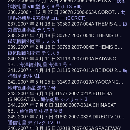
2006 年 12 月 18 日 29656 2006-059A ETS 8…
技術
試験衛星 VIII 型 きく 8 号 (ETS-VIII)
2006 年 12 月 27 日 29678 2006-063A COROT…
太
陽系外惑星捜索衛星 コロー (COROT)
2007 年 2 月 18 日 30580 2007-004A THEMIS A…
磁
気圏観測衛星 テミス 1
2007 年 2 月 18 日 30797 2007-004D THEMIS D…
磁気圏観測衛星 テミス 4
2007 年 2 月 18 日 30798 2007-004E THEMIS E…
磁気圏観測衛星 テミス 5
2007 年 4 月 11 日 31113 2007-010A HAIYANG
1B…
海洋観測衛星 海洋 1 号 B
2007 年 4 月 14 日 31115 2007-011A BEIDOU 2…
航
行衛星 北斗 M1
2007 年 5 月 25 日 31490 2007-019A YAOGAN 2…
地球観測衛星 遥感 2 号
2007 年 6 月 1 日 31577 2007-021A EUTE 8A
(SINOSAT 3)…
通信衛星 シノサット 3
2007 年 7 月 6 日 31800 2007-031A CHINASAT
6B…
通信衛星 中星 6 号 B
2007 年 7 月 7 日 31862 2007-032A DIRECTV 10…
通信衛星 ディレク TV 10
2007 年 8 月 15 日 32018 2007-036A SPACEWAY