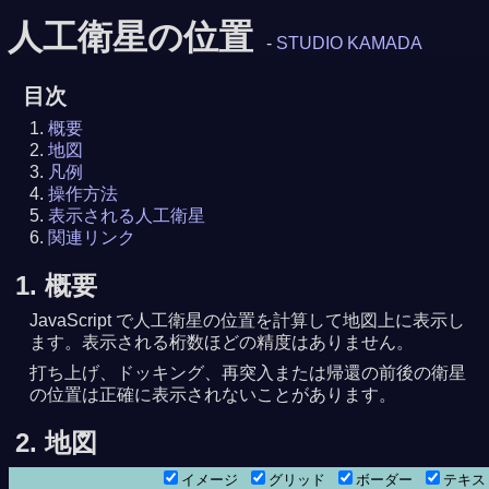
人工衛星の位置
-
STUDIO KAMADA
目次
概要
地図
凡例
操作方法
表示される人工衛星
関連リンク
1. 概要
JavaScript で人工衛星の位置を計算して地図上に表示し
ます。表示される桁数ほどの精度はありません。
打ち上げ、ドッキング、再突入または帰還の前後の衛星
の位置は正確に表示されないことがあります。
2. 地図
8月 8日10時43分12秒
8秒
イメージ
グリッド
ボーダー
テキ