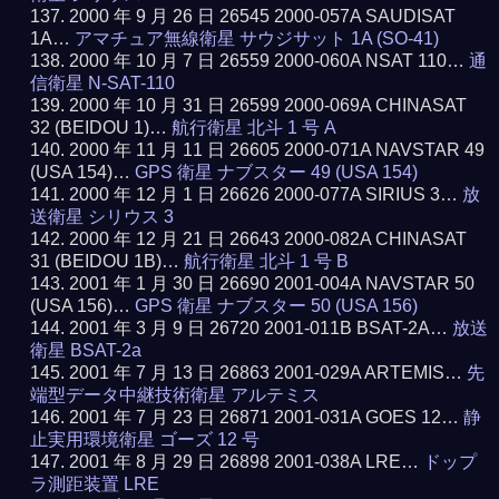
2000 年 9 月 26 日 26545 2000-057A SAUDISAT
1A…
アマチュア無線衛星 サウジサット 1A (SO-41)
2000 年 10 月 7 日 26559 2000-060A NSAT 110…
通
信衛星 N-SAT-110
2000 年 10 月 31 日 26599 2000-069A CHINASAT
32 (BEIDOU 1)…
航行衛星 北斗 1 号 A
2000 年 11 月 11 日 26605 2000-071A NAVSTAR 49
(USA 154)…
GPS 衛星 ナブスター 49 (USA 154)
2000 年 12 月 1 日 26626 2000-077A SIRIUS 3…
放
送衛星 シリウス 3
2000 年 12 月 21 日 26643 2000-082A CHINASAT
31 (BEIDOU 1B)…
航行衛星 北斗 1 号 B
2001 年 1 月 30 日 26690 2001-004A NAVSTAR 50
(USA 156)…
GPS 衛星 ナブスター 50 (USA 156)
2001 年 3 月 9 日 26720 2001-011B BSAT-2A…
放送
衛星 BSAT-2a
2001 年 7 月 13 日 26863 2001-029A ARTEMIS…
先
端型データ中継技術衛星 アルテミス
2001 年 7 月 23 日 26871 2001-031A GOES 12…
静
止実用環境衛星 ゴーズ 12 号
2001 年 8 月 29 日 26898 2001-038A LRE…
ドップ
ラ測距装置 LRE