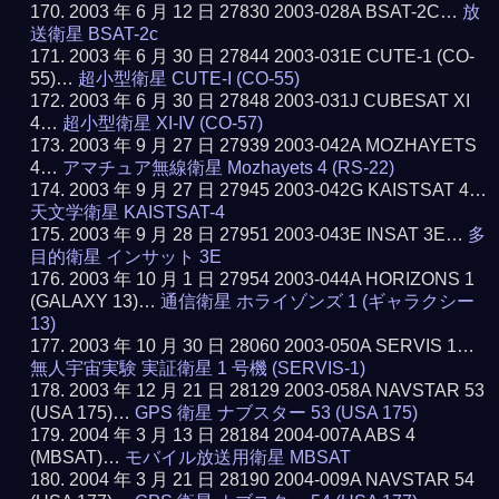
2003 年 6 月 12 日 27830 2003-028A BSAT-2C…
放
送衛星 BSAT-2c
2003 年 6 月 30 日 27844 2003-031E CUTE-1 (CO-
55)…
超小型衛星 CUTE-I (CO-55)
2003 年 6 月 30 日 27848 2003-031J CUBESAT XI
4…
超小型衛星 XI-IV (CO-57)
2003 年 9 月 27 日 27939 2003-042A MOZHAYETS
4…
アマチュア無線衛星 Mozhayets 4 (RS-22)
2003 年 9 月 27 日 27945 2003-042G KAISTSAT 4…
天文学衛星 KAISTSAT-4
2003 年 9 月 28 日 27951 2003-043E INSAT 3E…
多
目的衛星 インサット 3E
2003 年 10 月 1 日 27954 2003-044A HORIZONS 1
(GALAXY 13)…
通信衛星 ホライゾンズ 1 (ギャラクシー
13)
2003 年 10 月 30 日 28060 2003-050A SERVIS 1…
無人宇宙実験 実証衛星 1 号機 (SERVIS-1)
2003 年 12 月 21 日 28129 2003-058A NAVSTAR 53
(USA 175)…
GPS 衛星 ナブスター 53 (USA 175)
2004 年 3 月 13 日 28184 2004-007A ABS 4
(MBSAT)…
モバイル放送用衛星 MBSAT
2004 年 3 月 21 日 28190 2004-009A NAVSTAR 54