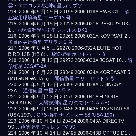
雲・エアロゾル観測衛星 カリプソ
2006 年 5 月 25 日 29155 2006-018A EWS-G1…
静
止実用環境衛星 ゴーズ 13 号
2006 年 6 月 15 日 29228 2006-021A RESURS DK-
1…
地球資源観測衛星 レスルス DK1
2006 年 7 月 28 日 29268 2006-031A KOMPSAT 2…
多目的実用衛星 アリラン 2 号
2006 年 8 月 5 日 29270 2006-032A EUTE HOT
BIRD 13B (HB 8)…
放送衛星 ホットバード 8
2006 年 8 月 12 日 29272 2006-033A JCSAT 10…
通
信衛星 JCSAT-3A
2006 年 8 月 22 日 29349 2006-034A KOREASAT 5
(MUGUNGWHA 5)…
通信衛星 コリアサット 5 号
2006 年 9 月 13 日 29398 2006-038A CHINASAT
22A…
通信衛星 中星 22 号 A
2006 年 9 月 23 日 29479 2006-041A HINODE
(SOLAR B)…
太陽観測衛星 ひので (SOLAR-B)
2006 年 9 月 26 日 29486 2006-042A NAVSTAR 58
(USA 190)…
GPS 衛星 ナブスター 58 (USA 190)
2006 年 10 月 14 日 29494 2006-043A DIRECTV
9S…
通信衛星 ディレク TV 9S
2006 年 10 月 14 日 29495 2006-043B OPTUS D1…