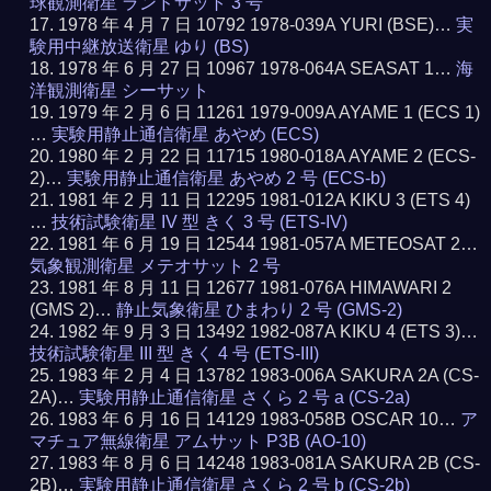
球観測衛星 ランドサット 3 号
1978 年 4 月 7 日 10792 1978-039A YURI (BSE)…
実
験用中継放送衛星 ゆり (BS)
1978 年 6 月 27 日 10967 1978-064A SEASAT 1…
海
洋観測衛星 シーサット
1979 年 2 月 6 日 11261 1979-009A AYAME 1 (ECS 1)
…
実験用静止通信衛星 あやめ (ECS)
1980 年 2 月 22 日 11715 1980-018A AYAME 2 (ECS-
2)…
実験用静止通信衛星 あやめ 2 号 (ECS-b)
1981 年 2 月 11 日 12295 1981-012A KIKU 3 (ETS 4)
…
技術試験衛星 IV 型 きく 3 号 (ETS-IV)
1981 年 6 月 19 日 12544 1981-057A METEOSAT 2…
気象観測衛星 メテオサット 2 号
1981 年 8 月 11 日 12677 1981-076A HIMAWARI 2
(GMS 2)…
静止気象衛星 ひまわり 2 号 (GMS-2)
1982 年 9 月 3 日 13492 1982-087A KIKU 4 (ETS 3)…
技術試験衛星 III 型 きく 4 号 (ETS-III)
1983 年 2 月 4 日 13782 1983-006A SAKURA 2A (CS-
2A)…
実験用静止通信衛星 さくら 2 号 a (CS-2a)
1983 年 6 月 16 日 14129 1983-058B OSCAR 10…
ア
マチュア無線衛星 アムサット P3B (AO-10)
1983 年 8 月 6 日 14248 1983-081A SAKURA 2B (CS-
2B)…
実験用静止通信衛星 さくら 2 号 b (CS-2b)