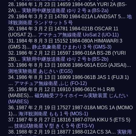
1984 年 1 月 23 日 14659 1984-005A YURI 2A (BS-
2A)…
実験用中継放送衛星 ゆり 2 号 a (BS-2a)
1984 年 3 月 2 日 14780 1984-021A LANDSAT 5…
地
球観測衛星 ランドサット 5 号
1984 年 3 月 2 日 14781 1984-021B OSCAR 11
(UOSAT 2)…
アマチュア無線衛星 UoSat 2 (UO-11)
1984 年 8 月 3 日 15152 1984-080A HIMAWARI 3
(GMS 3)…
静止気象衛星 ひまわり 3 号 (GMS-3)
1986 年 2 月 12 日 16597 1986-016A BS-2B (YURI
2B)…
実験用中継放送衛星 ゆり 2 号 b (BS-2b)
1986 年 8 月 13 日 16908 1986-061A EGS (AJISAI)…
測地実験衛星 あじさい (EGS)
1986 年 8 月 13 日 16909 1986-061B JAS 1 (FUJI 1)
…
アマチュア無線衛星 ふじ (FO-12)
1986 年 8 月 12 日 16910 1986-061C H-1 R/B
(MABES)…
磁気軸受フライホイール実験装置 じんだい
(MABES)
1987 年 2 月 19 日 17527 1987-018A MOS 1A (MOMO
1)…
海洋観測衛星 もも 1 号 (MOS-1)
1987 年 8 月 27 日 18316 1987-070A KIKU 5 (ETS 5)
…
技術試験衛星 V 型 きく 5 号 (ETS-V)
1988 年 2 月 19 日 18877 1988-012A CS 3A…
実験用