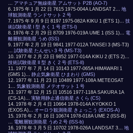
…
アマチュア無線衛星 アムサット P2B (AO-7)
1975 年 1 月 22 日 7615 1975-004A LANDSAT 2…
地
球観測衛星 ランドサット 2 号
1975 年 9 月 9 日 8197 1975-082A KIKU 1 (ETS 1)…
技
術試験衛星 I 型 きく 1 号 (ETS-I)
1976 年 2 月 29 日 8709 1976-019A UME 1 (ISS 1)…
電
離層観測衛星 うめ (ISS)
1977 年 2 月 19 日 9841 1977-012A TANSEI 3 (MS-T3)
…
試験衛星 たんせい 3 号 (MS-T3)
1977 年 2 月 23 日 9852 1977-014A KIKU 2 (ETS 2)…
技術試験衛星 II 型 きく 2 号 (ETS-II)
1977 年 7 月 14 日 10143 1977-065A HIMAWARI 1
(GMS 1)…
静止気象衛星 ひまわり (GMS)
1977 年 11 月 23 日 10489 1977-108A METEOSAT
1…
気象観測衛星 メテオサット 1 号
1977 年 12 月 15 日 10516 1977-118A SAKURA 1A
(CS-1A)…
実験用静止通信衛星 さくら (CS)
1978 年 2 月 4 日 10664 1978-014A KYOKKO 1
(EXOS A)…
オーロラ観測衛星 きょっこう (EXOS-A)
1978 年 2 月 16 日 10674 1978-018A UME 2 (ISS-B)
…
電離層観測衛星 うめ 2 号 (ISS-b)
1978 年 3 月 5 日 10702 1978-026A LANDSAT 3…
地