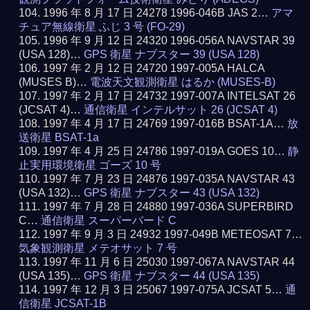
1996 年 8 月 17 日 24278 1996-046B JAS 2…
アマ
チュア無線衛星 ふじ 3 号 (FO-29)
1996 年 9 月 12 日 24320 1996-056A NAVSTAR 39
(USA 128)…
GPS 衛星 ナブスター 39 (USA 128)
1997 年 2 月 12 日 24720 1997-005A HALCA
(MUSES B)…
電波天文観測衛星 はるか (MUSES-B)
1997 年 2 月 17 日 24732 1997-007A INTELSAT 26
(JCSAT 4)…
通信衛星 インテルサット 26 (JCSAT 4)
1997 年 4 月 17 日 24769 1997-016B BSAT-1A…
放
送衛星 BSAT-1a
1997 年 4 月 25 日 24786 1997-019A GOES 10…
静
止実用環境衛星 ゴーズ 10 号
1997 年 7 月 23 日 24876 1997-035A NAVSTAR 43
(USA 132)…
GPS 衛星 ナブスター 43 (USA 132)
1997 年 7 月 28 日 24880 1997-036A SUPERBIRD
C…
通信衛星 スーパーバード C
1997 年 9 月 3 日 24932 1997-049B METEOSAT 7…
気象観測衛星 メテオサット 7 号
1997 年 11 月 6 日 25030 1997-067A NAVSTAR 44
(USA 135)…
GPS 衛星 ナブスター 44 (USA 135)
1997 年 12 月 3 日 25067 1997-075A JCSAT 5…
通
信衛星 JCSAT-1B