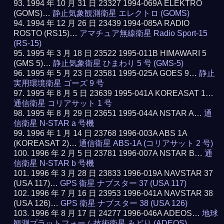
1994 年 10 月 31 日 23327 1994-069A ELEKTRO
(GOMS)…
静止気象観測衛星 エレクトロ (GOMS)
1994 年 12 月 26 日 23439 1994-085A RADIO
ROSTO (RS15)…
アマチュア無線衛星 Radio Sport-15
(RS-15)
1995 年 3 月 18 日 23522 1995-011B HIMAWARI 5
(GMS 5)…
静止気象衛星 ひまわり 5 号 (GMS-5)
1995 年 5 月 23 日 23581 1995-025A GOES 9…
静止
実用環境衛星 ゴーズ 9 号
1995 年 8 月 5 日 23639 1995-041A KOREASAT 1…
通信衛星 コリアサット 1 号
1995 年 8 月 29 日 23651 1995-044A NSTAR A…
通
信衛星 N-STAR a 号機
1996 年 1 月 14 日 23768 1996-003A ABS 1A
(KOREASAT 2)…
通信衛星 ABS-1A (コリアサット 2 号)
1996 年 2 月 5 日 23781 1996-007A NSTAR B…
通
信衛星 N-STAR b 号機
1996 年 3 月 28 日 23833 1996-019A NAVSTAR 37
(USA 117)…
GPS 衛星 ナブスター 37 (USA 117)
1996 年 7 月 16 日 23953 1996-041A NAVSTAR 38
(USA 126)…
GPS 衛星 ナブスター 38 (USA 126)
1996 年 8 月 17 日 24277 1996-046A ADEOS…
地球
観測プラットフォーム技術衛星 みどり (ADEOS)