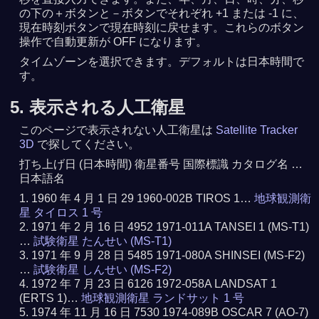
の下の＋ボタンと－ボタンでそれぞれ +1 または -1 に、
現在時刻ボタンで現在時刻に戻せます。これらのボタン
操作で自動更新が OFF になります。
タイムゾーンを選択できます。デフォルトは日本時間で
す。
5. 表示される人工衛星
このページで表示されない人工衛星は
Satellite Tracker
3D
で探してください。
打ち上げ日 (日本時間) 衛星番号 国際標識 カタログ名 …
日本語名
1960 年 4 月 1 日 29 1960-002B TIROS 1…
地球観測衛
星 タイロス 1 号
1971 年 2 月 16 日 4952 1971-011A TANSEI 1 (MS-T1)
…
試験衛星 たんせい (MS-T1)
1971 年 9 月 28 日 5485 1971-080A SHINSEI (MS-F2)
…
試験衛星 しんせい (MS-F2)
1972 年 7 月 23 日 6126 1972-058A LANDSAT 1
(ERTS 1)…
地球観測衛星 ランドサット 1 号
1974 年 11 月 16 日 7530 1974-089B OSCAR 7 (AO-7)