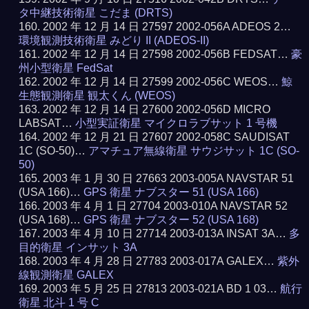
タ中継技術衛星 こだま (DRTS)
2002 年 12 月 14 日 27597 2002-056A ADEOS 2…
環境観測技術衛星 みどり II (ADEOS-II)
2002 年 12 月 14 日 27598 2002-056B FEDSAT…
豪
州小型衛星 FedSat
2002 年 12 月 14 日 27599 2002-056C WEOS…
鯨
生態観測衛星 観太くん (WEOS)
2002 年 12 月 14 日 27600 2002-056D MICRO
LABSAT…
小型実証衛星 マイクロラブサット 1 号機
2002 年 12 月 21 日 27607 2002-058C SAUDISAT
1C (SO-50)…
アマチュア無線衛星 サウジサット 1C (SO-
50)
2003 年 1 月 30 日 27663 2003-005A NAVSTAR 51
(USA 166)…
GPS 衛星 ナブスター 51 (USA 166)
2003 年 4 月 1 日 27704 2003-010A NAVSTAR 52
(USA 168)…
GPS 衛星 ナブスター 52 (USA 168)
2003 年 4 月 10 日 27714 2003-013A INSAT 3A…
多
目的衛星 インサット 3A
2003 年 4 月 28 日 27783 2003-017A GALEX…
紫外
線観測衛星 GALEX
2003 年 5 月 25 日 27813 2003-021A BD 1 03…
航行
衛星 北斗 1 号 C