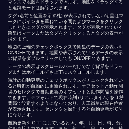
マウスで地図をドラッグできます。地図をドラッグする
と追跡モードは解除されます。
タグ (名前と位置を示す札) が表示されていない衛星はマ
ークにポインタを重ねている間およびマークをクリック
したときにタグが表示されます。タグが表示されている
衛星はマークまたはタグをクリックするとタグの表示が
消えます。
地図の上端のチェックボックスで衛星のデータの表示を
ON/OFF できます。地図や表示されているデータの表示
の背景をダブルクリックしても ON/OFF できます。
データの表示はスクロールバーだけでなく背景をドラッ
グまたはホイールでも上下にスクロールします。
時計の自動更新のチェックボックスがチェックされてい
ると時刻が自動的に更新されます。オフセットと動作間
隔のセレクタで自動更新のオフセットと動作間隔を操作
できます。デフォルトで現在時刻 (リアルタイム) を 3 秒
間隔で設定するようになっており、人工衛星の現在位置
が表示されます。セレクタを操作すると自動更新が ON
になります。
自動更新を OFF にしているとき、年、月、日、時、分、
秒を直接入力できます。また、年、月、日、時、分、秒