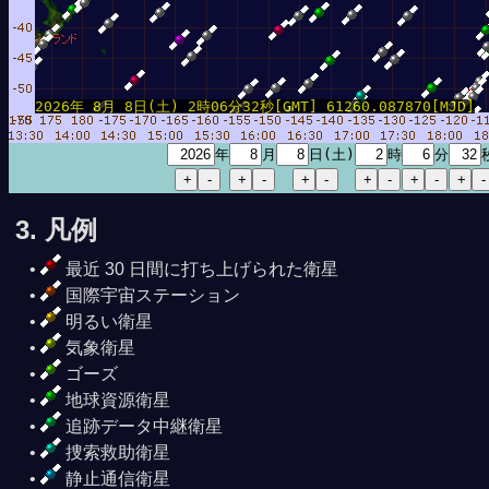
2026年 8月 8日(土) 2時06分32秒[GMT] 61260.087870[MJD]
年
月
日(土)
時
分
3. 凡例
最近 30 日間に打ち上げられた衛星
国際宇宙ステーション
明るい衛星
気象衛星
ゴーズ
地球資源衛星
追跡データ中継衛星
捜索救助衛星
静止通信衛星