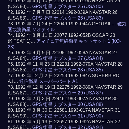
1992 年 4 月 10 日 21930 1992-019A NAVSTAR 25
(USA 80)…
GPS 衛星 ナブスター 25 (USA 80)
1992 年 7 月 7 日 22014 1992-039A NAVSTAR 26
(USA 83)…
GPS 衛星 ナブスター 26 (USA 83)
1992 年 7 月 24 日 22049 1992-044A GEOTAIL…
磁気
圏観測衛星 ジオテイル
1992 年 8 月 11 日 22077 1992-052B OSCAR 23
(KITSAT 1)…
アマチュア無線衛星 キットサット 1 (KO-
23)
1992 年 9 月 9 日 22108 1992-058A NAVSTAR 27
(USA 84)…
GPS 衛星 ナブスター 27 (USA 84)
1992 年 11 月 23 日 22231 1992-079A NAVSTAR 28
(USA 85)…
GPS 衛星 ナブスター 28 (USA 85)
1992 年 12 月 2 日 22253 1992-084A SUPERBIRD
A1…
通信衛星 スーパーバード A1
1992 年 12 月 19 日 22275 1992-089A NAVSTAR 29
(USA 87)…
GPS 衛星 ナブスター 29 (USA 87)
1993 年 2 月 3 日 22446 1993-007A NAVSTAR 30
(USA 88)…
GPS 衛星 ナブスター 30 (USA 88)
1993 年 3 月 30 日 22581 1993-017A NAVSTAR 31
(USA 90)…
GPS 衛星 ナブスター 31 (USA 90)
1993 年 5 月 13 日 22657 1993-032A NAVSTAR 32
(USA 91)…
GPS 衛星 ナブスター 32 (USA 91)