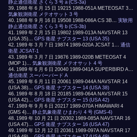
静止通信衛星 さくら 3 号 a (CS-3a)
1988 年 6 月 15 日 19215 1988-051A METEOSAT 3…
気象観測衛星 メテオサット 3 号
1988 年 9 月 16 日 19508 1988-086A CS 3B…
実験用
静止通信衛星 さくら 3 号 b (CS-3b)
1989 年 2 月 15 日 19802 1989-013A NAVSTAR 13
(USA 35)…
GPS 衛星 ナブスター 13 (USA 35)
1989 年 3 月 7 日 19874 1989-020A JCSAT 1…
通信
衛星 JCSAT-1
1989 年 3 月 7 日 19876 1989-020B METEOSAT 4
(MOP 1)…
気象観測衛星 メテオサット 4 号
1989 年 6 月 6 日 20040 1989-041A SUPERBIRD A…
通信衛星 スーパーバード A
1989 年 6 月 11 日 20061 1989-044A NAVSTAR 14
(USA 38)…
GPS 衛星 ナブスター 14 (USA 38)
1989 年 8 月 18 日 20185 1989-064A NAVSTAR 15
(USA 42)…
GPS 衛星 ナブスター 15 (USA 42)
1989 年 9 月 6 日 20217 1989-070A HIMAWARI 4
(GMS 4)…
静止気象衛星 ひまわり 4 号 (GMS-4)
1989 年 10 月 21 日 20302 1989-085A NAVSTAR 16
(USA 47)…
GPS 衛星 ナブスター 16 (USA 47)
1989 年 12 月 12 日 20361 1989-097A NAVSTAR 17
(USA 49)…
GPS 衛星 ナブスター 17 (USA 49)