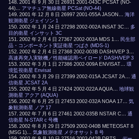
2001 年 9 月 30 日 26931 2001-043C PCSAT (NO-
44)…
アマチュア無線衛星 PCSat (NO-44)
2001 年 12 月 8 日 26997 2001-055A JASON…
海洋
観測衛星 ジェイソン 1
2002 年 1 月 24 日 27298 2002-002A INSAT 3C…
多
目的衛星 インサット 3C
2002 年 2 月 4 日 27367 2002-003A MDS 1…
民生部
品・コンポーネント実証衛星 つばさ (MDS-1)
2002 年 2 月 4 日 27368 2002-003B DASH/VEP 3…
高速再突入実験機／性能確認用ペイロード DASH/VEP 3
2002 年 3 月 1 日 27386 2002-009A ENVISAT…
環
境監視衛星 Envisat
2002 年 3 月 29 日 27399 2002-015A JCSAT 2A…
通
信衛星 JCSAT 2A
2002 年 5 月 4 日 27424 2002-022A AQUA…
地球観
測衛星 アクア (AQUA)
2002 年 6 月 25 日 27453 2002-032A NOAA 17…
気
象観測衛星 ノア 17
2002 年 7 月 6 日 27461 2002-035B NSTAR C…
通
信衛星 N-STAR c 号機
2002 年 8 月 29 日 27509 2002-040B METEOSAT 8
(MSG 1)…
気象観測衛星 メテオサット 8 号
2002 年 9 月 10 日 27516 2002-042B DRTS…
デー