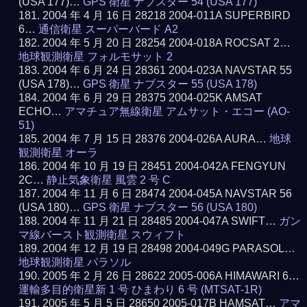
(USA 177)…
GPS 衛星 ナブスター 54 (USA 177)
2004 年 4 月 16 日 28218 2004-011A SUPERBIRD
6…
通信衛星 スーパーバード A2
2004 年 5 月 20 日 28254 2004-018A ROCSAT 2…
地球観測衛星 フォルモサット 2
2004 年 6 月 24 日 28361 2004-023A NAVSTAR 55
(USA 178)…
GPS 衛星 ナブスター 55 (USA 178)
2004 年 6 月 29 日 28375 2004-025K AMSAT
ECHO…
アマチュア無線衛星 アムサット・エコー (AO-
51)
2004 年 7 月 15 日 28376 2004-026A AURA…
地球
観測衛星 オーラ
2004 年 10 月 19 日 28451 2004-042A FENGYUN
2C…
静止気象衛星 風雲 2 号 C
2004 年 11 月 6 日 28474 2004-045A NAVSTAR 56
(USA 180)…
GPS 衛星 ナブスター 56 (USA 180)
2004 年 11 月 21 日 28485 2004-047A SWIFT…
ガン
マ線バースト観測衛星 スウィフト
2004 年 12 月 19 日 28498 2004-049G PARASOL…
地球観測衛星 パラソル
2005 年 2 月 26 日 28622 2005-006A HIMAWARI 6…
運輸多目的衛星新 1 号 ひまわり 6 号 (MTSAT-1R)
2005 年 5 月 5 日 28650 2005-017B HAMSAT…
アマ