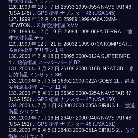
球観測衛星 イコノス
1999 年 10 月 7 日 25933 1999-055A NAVSTAR 46
(USA 145)…
GPS 衛星 ナブスター 46 (USA 145)
1999 年 12 月 10 日 25989 1999-066A XMM-
NEWTON…
X 線観測衛星 XMM
1999 年 12 月 19 日 25994 1999-068A TERRA…
地
球観測衛星 テラ
1999 年 12 月 21 日 26032 1999-070A KOMPSAT…
多目的衛星 アリラン 1 号
2000 年 2 月 18 日 26095 2000-012A SUPERBIRD
4…
通信衛星 スーパーバード B2
2000 年 3 月 22 日 26108 2000-016B INSAT 3B…
多
目的衛星 インサット 3B
2000 年 5 月 3 日 26352 2000-022A GOES 11…
静止
実用環境衛星 ゴーズ 11 号
2000 年 5 月 11 日 26360 2000-025A NAVSTAR 47
(USA 150)…
GPS 衛星 ナブスター 47 (USA 150)
2000 年 7 月 1 日 26390 2000-035A SIRIUS 1…
放送
衛星 シリウス 1
2000 年 7 月 16 日 26407 2000-040A NAVSTAR 48
(USA 151)…
GPS 衛星 ナブスター 48 (USA 151)
2000 年 9 月 5 日 26483 2000-051A SIRIUS 2…
放送
衛星 シリウス 2