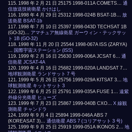
1998 年 2 月 21 日 25175 1998-011A COMETS…
通
信放送技術衛星 かけはし
1998 年 4 月 29 日 25312 1998-024B BSAT-1B…
放
送衛星 BSAT-1b
1998 年 7 月 10 日 25397 1998-043D TECHSAT 1B
(GO-32)…
アマチュア無線衛星 ガーウィン・テックサッ
ト 1B (GO-32)
1998 年 11 月 20 日 25544 1998-067A ISS (ZARYA)
…
国際宇宙ステーション (ISS)
1999 年 2 月 16 日 25630 1999-006A JCSAT 6…
通
信衛星 JCSAT-4A
1999 年 4 月 16 日 25682 1999-020A LANDSAT 7…
地球観測衛星 ランドサット 7 号
1999 年 5 月 26 日 25756 1999-029A KITSAT 3…
地
球観測衛星 キットサット 3
1999 年 6 月 25 日 25791 1999-035A FUSE 1…
遠紫
外線分光衛星 ヒューズ
1999 年 7 月 23 日 25867 1999-040B CXO…
X 線観
測衛星 チャンドラ
1999 年 9 月 4 日 25894 1999-046A ABS 7
(KOREASAT 3)…
通信衛星 ABS 7 (コリアサット 3 号)
1999 年 9 月 25 日 25919 1999-051A IKONOS 2…
地