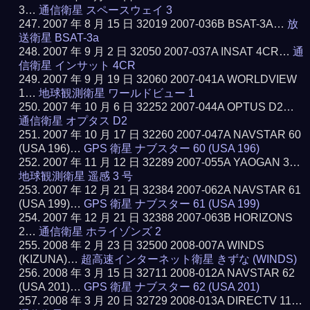
3…
通信衛星 スペースウェイ 3
2007 年 8 月 15 日 32019 2007-036B BSAT-3A…
放
送衛星 BSAT-3a
2007 年 9 月 2 日 32050 2007-037A INSAT 4CR…
通
信衛星 インサット 4CR
2007 年 9 月 19 日 32060 2007-041A WORLDVIEW
1…
地球観測衛星 ワールドビュー 1
2007 年 10 月 6 日 32252 2007-044A OPTUS D2…
通信衛星 オプタス D2
2007 年 10 月 17 日 32260 2007-047A NAVSTAR 60
(USA 196)…
GPS 衛星 ナブスター 60 (USA 196)
2007 年 11 月 12 日 32289 2007-055A YAOGAN 3…
地球観測衛星 遥感 3 号
2007 年 12 月 21 日 32384 2007-062A NAVSTAR 61
(USA 199)…
GPS 衛星 ナブスター 61 (USA 199)
2007 年 12 月 21 日 32388 2007-063B HORIZONS
2…
通信衛星 ホライゾンズ 2
2008 年 2 月 23 日 32500 2008-007A WINDS
(KIZUNA)…
超高速インターネット衛星 きずな (WINDS)
2008 年 3 月 15 日 32711 2008-012A NAVSTAR 62
(USA 201)…
GPS 衛星 ナブスター 62 (USA 201)
2008 年 3 月 20 日 32729 2008-013A DIRECTV 11…