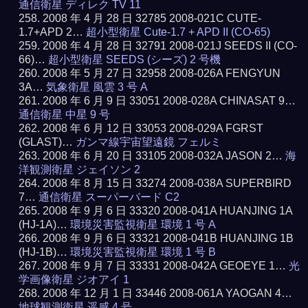
通信衛星 ディレク TV 11
2008 年 4 月 28 日 32785 2008-021C CUTE-
1.7+APD 2…
超小型衛星 Cute-1.7 + APD II (CO-65)
2008 年 4 月 28 日 32791 2008-021J SEEDS II (CO-
66)…
超小型衛星 SEEDS (シーズ) 2 号機
2008 年 5 月 27 日 32958 2008-026A FENGYUN
3A…
気象衛星 風雲 3 号 A
2008 年 6 月 9 日 33051 2008-028A CHINASAT 9…
通信衛星 中星 9 号
2008 年 6 月 12 日 33053 2008-029A FGRST
(GLAST)…
ガンマ線宇宙望遠鏡 フェルミ
2008 年 6 月 20 日 33105 2008-032A JASON 2…
海
洋観測衛星 ジェイソン 2
2008 年 8 月 15 日 33274 2008-038A SUPERBIRD
7…
通信衛星 スーパーバード C2
2008 年 9 月 6 日 33320 2008-041A HUANJING 1A
(HJ-1A)…
環境災害監視衛星 環境 1 号 A
2008 年 9 月 6 日 33321 2008-041B HUANJING 1B
(HJ-1B)…
環境災害監視衛星 環境 1 号 B
2008 年 9 月 7 日 33331 2008-042A GEOEYE 1…
光
学画像衛星 ジオアイ 1
2008 年 12 月 1 日 33446 2008-061A YAOGAN 4…
地球観測衛星 遥感 4 号