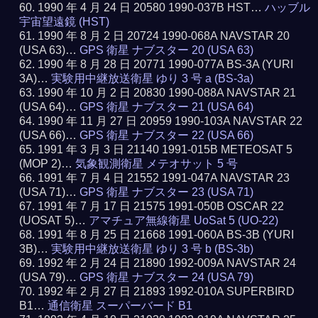
1990 年 4 月 24 日 20580 1990-037B HST…
ハッブル
宇宙望遠鏡 (HST)
1990 年 8 月 2 日 20724 1990-068A NAVSTAR 20
(USA 63)…
GPS 衛星 ナブスター 20 (USA 63)
1990 年 8 月 28 日 20771 1990-077A BS-3A (YURI
3A)…
実験用中継放送衛星 ゆり 3 号 a (BS-3a)
1990 年 10 月 2 日 20830 1990-088A NAVSTAR 21
(USA 64)…
GPS 衛星 ナブスター 21 (USA 64)
1990 年 11 月 27 日 20959 1990-103A NAVSTAR 22
(USA 66)…
GPS 衛星 ナブスター 22 (USA 66)
1991 年 3 月 3 日 21140 1991-015B METEOSAT 5
(MOP 2)…
気象観測衛星 メテオサット 5 号
1991 年 7 月 4 日 21552 1991-047A NAVSTAR 23
(USA 71)…
GPS 衛星 ナブスター 23 (USA 71)
1991 年 7 月 17 日 21575 1991-050B OSCAR 22
(UOSAT 5)…
アマチュア無線衛星 UoSat 5 (UO-22)
1991 年 8 月 25 日 21668 1991-060A BS-3B (YURI
3B)…
実験用中継放送衛星 ゆり 3 号 b (BS-3b)
1992 年 2 月 24 日 21890 1992-009A NAVSTAR 24
(USA 79)…
GPS 衛星 ナブスター 24 (USA 79)
1992 年 2 月 27 日 21893 1992-010A SUPERBIRD
B1…
通信衛星 スーパーバード B1