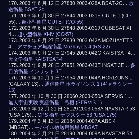
2003 年 6 月 12 日 27830 2003-028A BSAT-2C…
放
送衛星 BSAT-2c
2003 年 6 月 30 日 27844 2003-031E CUTE-1 (CO-
55)…
超小型衛星 CUTE-I (CO-55)
2003 年 6 月 30 日 27848 2003-031J CUBESAT XI
4…
超小型衛星 XI-IV (CO-57)
2003 年 9 月 27 日 27939 2003-042A MOZHAYETS
4…
アマチュア無線衛星 Mozhayets 4 (RS-22)
2003 年 9 月 27 日 27945 2003-042G KAISTSAT 4…
天文学衛星 KAISTSAT-4
2003 年 9 月 28 日 27951 2003-043E INSAT 3E…
多
目的衛星 インサット 3E
2003 年 10 月 1 日 27954 2003-044A HORIZONS 1
(GALAXY 13)…
通信衛星 ホライゾンズ 1 (ギャラクシー
13)
2003 年 10 月 30 日 28060 2003-050A SERVIS 1…
無人宇宙実験 実証衛星 1 号機 (SERVIS-1)
2003 年 12 月 21 日 28129 2003-058A NAVSTAR 53
(USA 175)…
GPS 衛星 ナブスター 53 (USA 175)
2004 年 3 月 13 日 28184 2004-007A ABS 4
(MBSAT)…
モバイル放送用衛星 MBSAT
2004 年 3 月 21 日 28190 2004-009A NAVSTAR 54