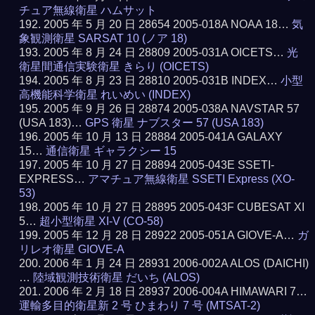
チュア無線衛星 ハムサット
2005 年 5 月 20 日 28654 2005-018A NOAA 18…
気
象観測衛星 SARSAT 10 (ノア 18)
2005 年 8 月 24 日 28809 2005-031A OICETS…
光
衛星間通信実験衛星 きらり (OICETS)
2005 年 8 月 23 日 28810 2005-031B INDEX…
小型
高機能科学衛星 れいめい (INDEX)
2005 年 9 月 26 日 28874 2005-038A NAVSTAR 57
(USA 183)…
GPS 衛星 ナブスター 57 (USA 183)
2005 年 10 月 13 日 28884 2005-041A GALAXY
15…
通信衛星 ギャラクシー 15
2005 年 10 月 27 日 28894 2005-043E SSETI-
EXPRESS…
アマチュア無線衛星 SSETI Express (XO-
53)
2005 年 10 月 27 日 28895 2005-043F CUBESAT XI
5…
超小型衛星 XI-V (CO-58)
2005 年 12 月 28 日 28922 2005-051A GIOVE-A…
ガ
リレオ衛星 GIOVE-A
2006 年 1 月 24 日 28931 2006-002A ALOS (DAICHI)
…
陸域観測技術衛星 だいち (ALOS)
2006 年 2 月 18 日 28937 2006-004A HIMAWARI 7…
運輸多目的衛星新 2 号 ひまわり 7 号 (MTSAT-2)