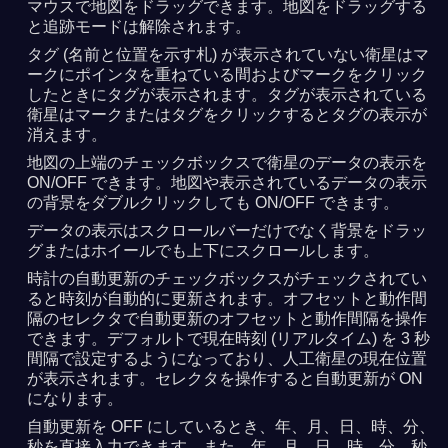
マウスで地図をドラッグできます。地図をドラッグする
と追跡モードは解除されます。
タグ (名前と位置を示す札) が表示されていない衛星はマ
ークにポインタを重ねている間およびマークをクリック
したときにタグが表示されます。タグが表示されている
衛星はマークまたはタグをクリックするとタグの表示が
消えます。
地図の上端のチェックボックスで衛星のデータの表示を
ON/OFF できます。地図や表示されているデータの表示
の背景をダブルクリックしても ON/OFF できます。
データの表示はスクロールバーだけでなく背景をドラッ
グまたはホイールでも上下にスクロールします。
時計の自動更新のチェックボックスがチェックされてい
ると時刻が自動的に更新されます。オフセットと動作間
隔のセレクタで自動更新のオフセットと動作間隔を操作
できます。デフォルトで現在時刻 (リアルタイム) を 3 秒
間隔で設定するようになっており、人工衛星の現在位置
が表示されます。セレクタを操作すると自動更新が ON
になります。
自動更新を OFF にしているとき、年、月、日、時、分、
秒を直接入力できます。また、年、月、日、時、分、秒