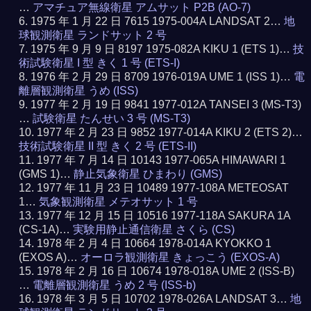
…
アマチュア無線衛星 アムサット P2B (AO-7)
1975 年 1 月 22 日 7615 1975-004A LANDSAT 2…
地
球観測衛星 ランドサット 2 号
1975 年 9 月 9 日 8197 1975-082A KIKU 1 (ETS 1)…
技
術試験衛星 I 型 きく 1 号 (ETS-I)
1976 年 2 月 29 日 8709 1976-019A UME 1 (ISS 1)…
電
離層観測衛星 うめ (ISS)
1977 年 2 月 19 日 9841 1977-012A TANSEI 3 (MS-T3)
…
試験衛星 たんせい 3 号 (MS-T3)
1977 年 2 月 23 日 9852 1977-014A KIKU 2 (ETS 2)…
技術試験衛星 II 型 きく 2 号 (ETS-II)
1977 年 7 月 14 日 10143 1977-065A HIMAWARI 1
(GMS 1)…
静止気象衛星 ひまわり (GMS)
1977 年 11 月 23 日 10489 1977-108A METEOSAT
1…
気象観測衛星 メテオサット 1 号
1977 年 12 月 15 日 10516 1977-118A SAKURA 1A
(CS-1A)…
実験用静止通信衛星 さくら (CS)
1978 年 2 月 4 日 10664 1978-014A KYOKKO 1
(EXOS A)…
オーロラ観測衛星 きょっこう (EXOS-A)
1978 年 2 月 16 日 10674 1978-018A UME 2 (ISS-B)
…
電離層観測衛星 うめ 2 号 (ISS-b)
1978 年 3 月 5 日 10702 1978-026A LANDSAT 3…
地