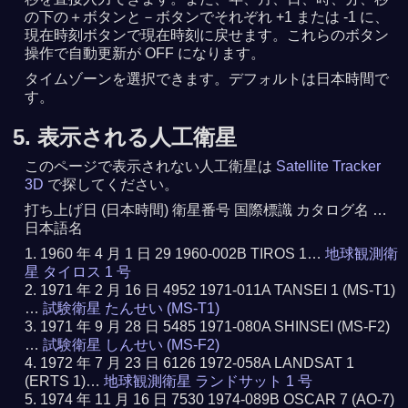
の下の＋ボタンと－ボタンでそれぞれ +1 または -1 に、
現在時刻ボタンで現在時刻に戻せます。これらのボタン
操作で自動更新が OFF になります。
タイムゾーンを選択できます。デフォルトは日本時間で
す。
5. 表示される人工衛星
このページで表示されない人工衛星は
Satellite Tracker
3D
で探してください。
打ち上げ日 (日本時間) 衛星番号 国際標識 カタログ名 …
日本語名
1960 年 4 月 1 日 29 1960-002B TIROS 1…
地球観測衛
星 タイロス 1 号
1971 年 2 月 16 日 4952 1971-011A TANSEI 1 (MS-T1)
…
試験衛星 たんせい (MS-T1)
1971 年 9 月 28 日 5485 1971-080A SHINSEI (MS-F2)
…
試験衛星 しんせい (MS-F2)
1972 年 7 月 23 日 6126 1972-058A LANDSAT 1
(ERTS 1)…
地球観測衛星 ランドサット 1 号
1974 年 11 月 16 日 7530 1974-089B OSCAR 7 (AO-7)