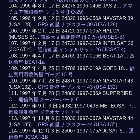
1996 年 8 月 17 日 24278 1996-046B JAS 2…
アマ
チュア無線衛星 ふじ 3 号 (FO-29)
1996 年 9 月 12 日 24320 1996-056A NAVSTAR 39
(USA 128)…
GPS 衛星 ナブスター 39 (USA 128)
1997 年 2 月 12 日 24720 1997-005A HALCA
(MUSES B)…
電波天文観測衛星 はるか (MUSES-B)
1997 年 2 月 17 日 24732 1997-007A INTELSAT 26
(JCSAT 4)…
通信衛星 インテルサット 26 (JCSAT 4)
1997 年 4 月 17 日 24769 1997-016B BSAT-1A…
放
送衛星 BSAT-1a
1997 年 4 月 25 日 24786 1997-019A GOES 10…
静
止実用環境衛星 ゴーズ 10 号
1997 年 7 月 23 日 24876 1997-035A NAVSTAR 43
(USA 132)…
GPS 衛星 ナブスター 43 (USA 132)
1997 年 7 月 28 日 24880 1997-036A SUPERBIRD
C…
通信衛星 スーパーバード C
1997 年 9 月 3 日 24932 1997-049B METEOSAT 7…
気象観測衛星 メテオサット 7 号
1997 年 11 月 6 日 25030 1997-067A NAVSTAR 44
(USA 135)…
GPS 衛星 ナブスター 44 (USA 135)
1997 年 12 月 3 日 25067 1997-075A JCSAT 5…
通
信衛星 JCSAT-1B