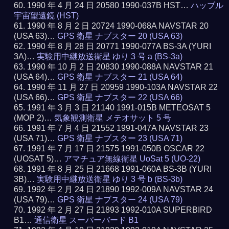
1990 年 4 月 24 日 20580 1990-037B HST…
ハッブル
宇宙望遠鏡 (HST)
1990 年 8 月 2 日 20724 1990-068A NAVSTAR 20
(USA 63)…
GPS 衛星 ナブスター 20 (USA 63)
1990 年 8 月 28 日 20771 1990-077A BS-3A (YURI
3A)…
実験用中継放送衛星 ゆり 3 号 a (BS-3a)
1990 年 10 月 2 日 20830 1990-088A NAVSTAR 21
(USA 64)…
GPS 衛星 ナブスター 21 (USA 64)
1990 年 11 月 27 日 20959 1990-103A NAVSTAR 22
(USA 66)…
GPS 衛星 ナブスター 22 (USA 66)
1991 年 3 月 3 日 21140 1991-015B METEOSAT 5
(MOP 2)…
気象観測衛星 メテオサット 5 号
1991 年 7 月 4 日 21552 1991-047A NAVSTAR 23
(USA 71)…
GPS 衛星 ナブスター 23 (USA 71)
1991 年 7 月 17 日 21575 1991-050B OSCAR 22
(UOSAT 5)…
アマチュア無線衛星 UoSat 5 (UO-22)
1991 年 8 月 25 日 21668 1991-060A BS-3B (YURI
3B)…
実験用中継放送衛星 ゆり 3 号 b (BS-3b)
1992 年 2 月 24 日 21890 1992-009A NAVSTAR 24
(USA 79)…
GPS 衛星 ナブスター 24 (USA 79)
1992 年 2 月 27 日 21893 1992-010A SUPERBIRD
B1…
通信衛星 スーパーバード B1