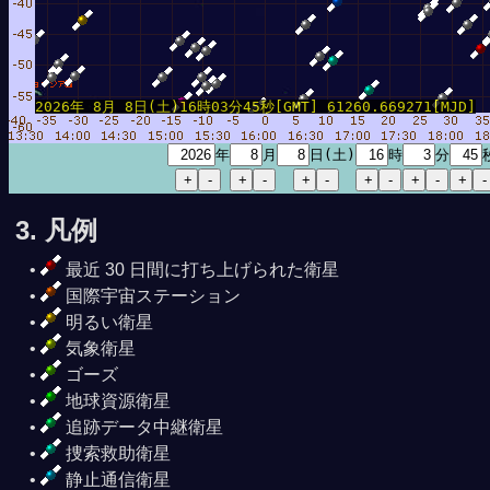
2026年 8月 8日(土)16時03分45秒[GMT] 61260.669271[MJD]
年
月
日(土)
時
分
3. 凡例
最近 30 日間に打ち上げられた衛星
国際宇宙ステーション
明るい衛星
気象衛星
ゴーズ
地球資源衛星
追跡データ中継衛星
捜索救助衛星
静止通信衛星