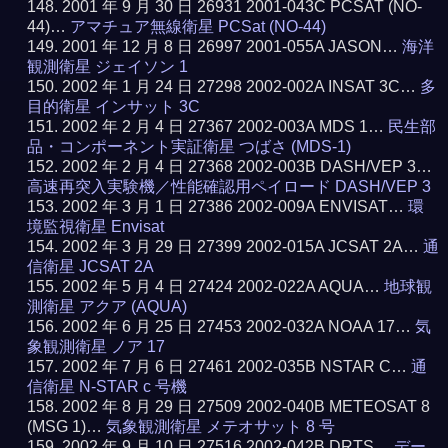
2001 年 9 月 30 日 26931 2001-043C PCSAT (NO-
44)…
アマチュア無線衛星 PCSat (NO-44)
2001 年 12 月 8 日 26997 2001-055A JASON…
海洋
観測衛星 ジェイソン 1
2002 年 1 月 24 日 27298 2002-002A INSAT 3C…
多
目的衛星 インサット 3C
2002 年 2 月 4 日 27367 2002-003A MDS 1…
民生部
品・コンポーネント実証衛星 つばさ (MDS-1)
2002 年 2 月 4 日 27368 2002-003B DASH/VEP 3…
高速再突入実験機／性能確認用ペイロード DASH/VEP 3
2002 年 3 月 1 日 27386 2002-009A ENVISAT…
環
境監視衛星 Envisat
2002 年 3 月 29 日 27399 2002-015A JCSAT 2A…
通
信衛星 JCSAT 2A
2002 年 5 月 4 日 27424 2002-022A AQUA…
地球観
測衛星 アクア (AQUA)
2002 年 6 月 25 日 27453 2002-032A NOAA 17…
気
象観測衛星 ノア 17
2002 年 7 月 6 日 27461 2002-035B NSTAR C…
通
信衛星 N-STAR c 号機
2002 年 8 月 29 日 27509 2002-040B METEOSAT 8
(MSG 1)…
気象観測衛星 メテオサット 8 号
2002 年 9 月 10 日 27516 2002-042B DRTS…
デー