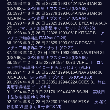
1993 年 6 月 26 日 22700 1993-042A NAVSTAR 33
(USA 92)…
GPS 衛星 ナブスター 33 (USA 92)
1993 年 8 月 30 日 22779 1993-054A NAVSTAR 34
(USA 94)…
GPS 衛星 ナブスター 34 (USA 94)
1993 年 9 月 26 日 22825 1993-061C EYESAT A (AO-
27)…
アマチュア無線衛星 キットサット 2 (KO-25)
1993 年 9 月 26 日 22828 1993-061F KITSAT B…
ア
マチュア無線衛星 ITAMsat (IO-26)
1993 年 9 月 26 日 22829 1993-061G POSAT 1…
ア
マチュア無線衛星 アイサット (AO-27)
1993 年 10 月 27 日 22877 1993-068A NAVSTAR 35
(USA 96)…
GPS 衛星 ナブスター 35 (USA 96)
1994 年 2 月 3 日 22979 1994-007B VEP…
H-II ロケ
ット性能確認用ペイロード みょうじょう (VEP)
1994 年 3 月 10 日 23027 1994-016A NAVSTAR 36
(USA 100)…
GPS 衛星 ナブスター 36 (USA 100)
1994 年 4 月 13 日 23051 1994-022A GOES 8…
静止
実用環境衛星 ゴーズ 8 号
1994 年 7 月 9 日 23176 1994-040B BS-3N…
実験用
中型放送衛星 ゆり 3N 号
1994 年 8 月 28 日 23230 1994-056A ETS 6…
技術試
験衛星 VI 型 きく 6 号 (ETS-VI)