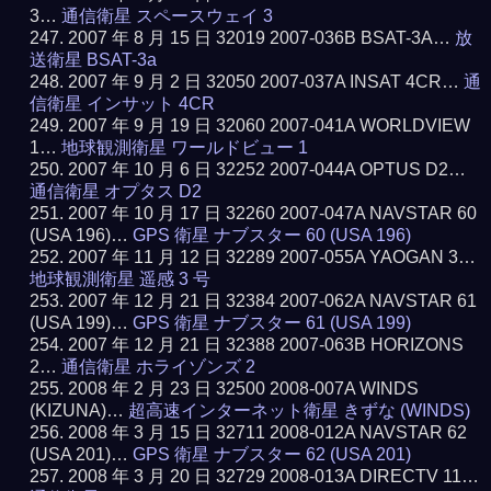
3…
通信衛星 スペースウェイ 3
2007 年 8 月 15 日 32019 2007-036B BSAT-3A…
放
送衛星 BSAT-3a
2007 年 9 月 2 日 32050 2007-037A INSAT 4CR…
通
信衛星 インサット 4CR
2007 年 9 月 19 日 32060 2007-041A WORLDVIEW
1…
地球観測衛星 ワールドビュー 1
2007 年 10 月 6 日 32252 2007-044A OPTUS D2…
通信衛星 オプタス D2
2007 年 10 月 17 日 32260 2007-047A NAVSTAR 60
(USA 196)…
GPS 衛星 ナブスター 60 (USA 196)
2007 年 11 月 12 日 32289 2007-055A YAOGAN 3…
地球観測衛星 遥感 3 号
2007 年 12 月 21 日 32384 2007-062A NAVSTAR 61
(USA 199)…
GPS 衛星 ナブスター 61 (USA 199)
2007 年 12 月 21 日 32388 2007-063B HORIZONS
2…
通信衛星 ホライゾンズ 2
2008 年 2 月 23 日 32500 2008-007A WINDS
(KIZUNA)…
超高速インターネット衛星 きずな (WINDS)
2008 年 3 月 15 日 32711 2008-012A NAVSTAR 62
(USA 201)…
GPS 衛星 ナブスター 62 (USA 201)
2008 年 3 月 20 日 32729 2008-013A DIRECTV 11…