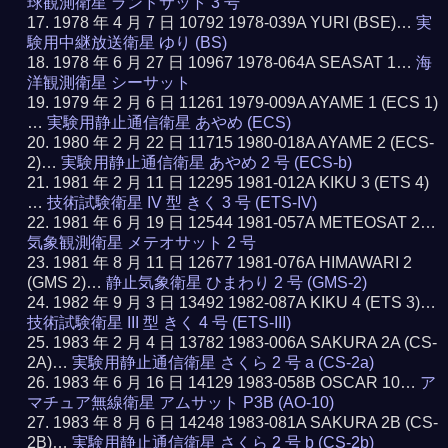
球観測衛星 ランドサット 3 号
1978 年 4 月 7 日 10792 1978-039A YURI (BSE)…
実
験用中継放送衛星 ゆり (BS)
1978 年 6 月 27 日 10967 1978-064A SEASAT 1…
海
洋観測衛星 シーサット
1979 年 2 月 6 日 11261 1979-009A AYAME 1 (ECS 1)
…
実験用静止通信衛星 あやめ (ECS)
1980 年 2 月 22 日 11715 1980-018A AYAME 2 (ECS-
2)…
実験用静止通信衛星 あやめ 2 号 (ECS-b)
1981 年 2 月 11 日 12295 1981-012A KIKU 3 (ETS 4)
…
技術試験衛星 IV 型 きく 3 号 (ETS-IV)
1981 年 6 月 19 日 12544 1981-057A METEOSAT 2…
気象観測衛星 メテオサット 2 号
1981 年 8 月 11 日 12677 1981-076A HIMAWARI 2
(GMS 2)…
静止気象衛星 ひまわり 2 号 (GMS-2)
1982 年 9 月 3 日 13492 1982-087A KIKU 4 (ETS 3)…
技術試験衛星 III 型 きく 4 号 (ETS-III)
1983 年 2 月 4 日 13782 1983-006A SAKURA 2A (CS-
2A)…
実験用静止通信衛星 さくら 2 号 a (CS-2a)
1983 年 6 月 16 日 14129 1983-058B OSCAR 10…
ア
マチュア無線衛星 アムサット P3B (AO-10)
1983 年 8 月 6 日 14248 1983-081A SAKURA 2B (CS-
2B)…
実験用静止通信衛星 さくら 2 号 b (CS-2b)