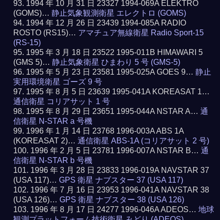
1994 年 10 月 31 日 23327 1994-069A ELEKTRO
(GOMS)…
静止気象観測衛星 エレクトロ (GOMS)
1994 年 12 月 26 日 23439 1994-085A RADIO
ROSTO (RS15)…
アマチュア無線衛星 Radio Sport-15
(RS-15)
1995 年 3 月 18 日 23522 1995-011B HIMAWARI 5
(GMS 5)…
静止気象衛星 ひまわり 5 号 (GMS-5)
1995 年 5 月 23 日 23581 1995-025A GOES 9…
静止
実用環境衛星 ゴーズ 9 号
1995 年 8 月 5 日 23639 1995-041A KOREASAT 1…
通信衛星 コリアサット 1 号
1995 年 8 月 29 日 23651 1995-044A NSTAR A…
通
信衛星 N-STAR a 号機
1996 年 1 月 14 日 23768 1996-003A ABS 1A
(KOREASAT 2)…
通信衛星 ABS-1A (コリアサット 2 号)
1996 年 2 月 5 日 23781 1996-007A NSTAR B…
通
信衛星 N-STAR b 号機
1996 年 3 月 28 日 23833 1996-019A NAVSTAR 37
(USA 117)…
GPS 衛星 ナブスター 37 (USA 117)
1996 年 7 月 16 日 23953 1996-041A NAVSTAR 38
(USA 126)…
GPS 衛星 ナブスター 38 (USA 126)
1996 年 8 月 17 日 24277 1996-046A ADEOS…
地球
観測プラットフォーム技術衛星 みどり (ADEOS)