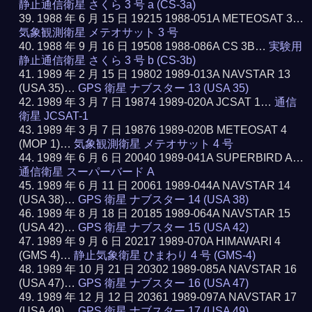
静止通信衛星 さくら 3 号 a (CS-3a)
1988 年 6 月 15 日 19215 1988-051A METEOSAT 3…
気象観測衛星 メテオサット 3 号
1988 年 9 月 16 日 19508 1988-086A CS 3B…
実験用
静止通信衛星 さくら 3 号 b (CS-3b)
1989 年 2 月 15 日 19802 1989-013A NAVSTAR 13
(USA 35)…
GPS 衛星 ナブスター 13 (USA 35)
1989 年 3 月 7 日 19874 1989-020A JCSAT 1…
通信
衛星 JCSAT-1
1989 年 3 月 7 日 19876 1989-020B METEOSAT 4
(MOP 1)…
気象観測衛星 メテオサット 4 号
1989 年 6 月 6 日 20040 1989-041A SUPERBIRD A…
通信衛星 スーパーバード A
1989 年 6 月 11 日 20061 1989-044A NAVSTAR 14
(USA 38)…
GPS 衛星 ナブスター 14 (USA 38)
1989 年 8 月 18 日 20185 1989-064A NAVSTAR 15
(USA 42)…
GPS 衛星 ナブスター 15 (USA 42)
1989 年 9 月 6 日 20217 1989-070A HIMAWARI 4
(GMS 4)…
静止気象衛星 ひまわり 4 号 (GMS-4)
1989 年 10 月 21 日 20302 1989-085A NAVSTAR 16
(USA 47)…
GPS 衛星 ナブスター 16 (USA 47)
1989 年 12 月 12 日 20361 1989-097A NAVSTAR 17
(USA 49)…
GPS 衛星 ナブスター 17 (USA 49)