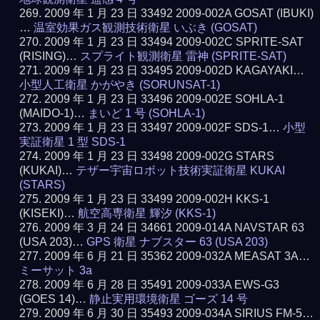
2009 年 1 月 23 日 33492 2009-002A GOSAT (IBUKI)
…
温室効果ガス観測技術衛星 いぶき (GOSAT)
2009 年 1 月 23 日 33494 2009-002C SPRITE-SAT
(RISING)…
スプライト観測衛星 雷神 (SPRITE-SAT)
2009 年 1 月 23 日 33495 2009-002D KAGAYAKI…
小型人工衛星 かがやき (SORUNSAT-1)
2009 年 1 月 23 日 33496 2009-002E SOHLA-1
(MAIDO-1)…
まいど 1 号 (SOHLA-1)
2009 年 1 月 23 日 33497 2009-002F SDS-1…
小型
実証衛星 1 型 SDS-1
2009 年 1 月 23 日 33498 2009-002G STARS
(KUKAI)…
テザー宇宙ロボット技術実証衛星 KUKAI
(STARS)
2009 年 1 月 23 日 33499 2009-002H KKS-1
(KISEKI)…
航空高専衛星 輝汐 (KKS-1)
2009 年 3 月 24 日 34661 2009-014A NAVSTAR 63
(USA 203)…
GPS 衛星 ナブスター 63 (USA 203)
2009 年 6 月 21 日 35362 2009-032A MEASAT 3A…
ミーサット 3a
2009 年 6 月 28 日 35491 2009-033A EWS-G3
(GOES 14)…
静止実用環境衛星 ゴーズ 14 号
2009 年 6 月 30 日 35493 2009-034A SIRIUS FM-5…