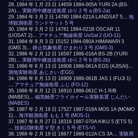
1984 年 1 月 23 日 14659 1984-005A YURI 2A (BS-
2A)…
実験用中継放送衛星 ゆり 2 号 a (BS-2a)
1984 年 3 月 2 日 14780 1984-021A LANDSAT 5…
地
球観測衛星 ランドサット 5 号
1984 年 3 月 2 日 14781 1984-021B OSCAR 11
(UOSAT 2)…
アマチュア無線衛星 UoSat 2 (UO-11)
1984 年 8 月 3 日 15152 1984-080A HIMAWARI 3
(GMS 3)…
静止気象衛星 ひまわり 3 号 (GMS-3)
1986 年 2 月 12 日 16597 1986-016A BS-2B (YURI
2B)…
実験用中継放送衛星 ゆり 2 号 b (BS-2b)
1986 年 8 月 13 日 16908 1986-061A EGS (AJISAI)…
測地実験衛星 あじさい (EGS)
1986 年 8 月 13 日 16909 1986-061B JAS 1 (FUJI 1)
…
アマチュア無線衛星 ふじ (FO-12)
1986 年 8 月 12 日 16910 1986-061C H-1 R/B
(MABES)…
磁気軸受フライホイール実験装置 じんだい
(MABES)
1987 年 2 月 19 日 17527 1987-018A MOS 1A (MOMO
1)…
海洋観測衛星 もも 1 号 (MOS-1)
1987 年 8 月 27 日 18316 1987-070A KIKU 5 (ETS 5)
…
技術試験衛星 V 型 きく 5 号 (ETS-V)
1988 年 2 月 19 日 18877 1988-012A CS 3A…
実験用