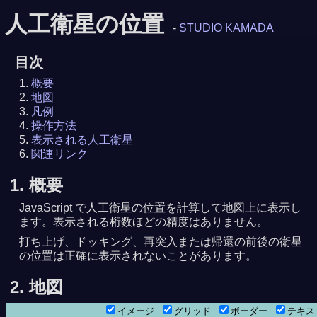
人工衛星の位置
-
STUDIO KAMADA
目次
概要
地図
凡例
操作方法
表示される人工衛星
関連リンク
1. 概要
JavaScript で人工衛星の位置を計算して地図上に表示し
ます。表示される桁数ほどの精度はありません。
打ち上げ、ドッキング、再突入または帰還の前後の衛星
の位置は正確に表示されないことがあります。
8月 9日 0時40分25秒
3分21秒
2. 地図
イメージ
グリッド
ボーダー
テキ