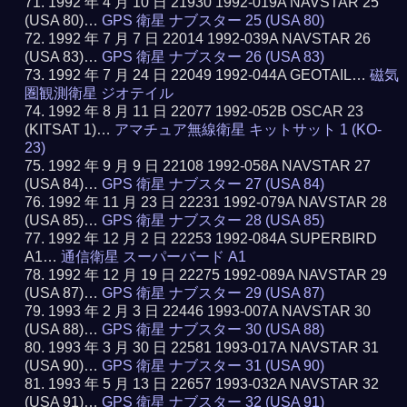
1992 年 4 月 10 日 21930 1992-019A NAVSTAR 25
(USA 80)…
GPS 衛星 ナブスター 25 (USA 80)
1992 年 7 月 7 日 22014 1992-039A NAVSTAR 26
(USA 83)…
GPS 衛星 ナブスター 26 (USA 83)
1992 年 7 月 24 日 22049 1992-044A GEOTAIL…
磁気
圏観測衛星 ジオテイル
1992 年 8 月 11 日 22077 1992-052B OSCAR 23
(KITSAT 1)…
アマチュア無線衛星 キットサット 1 (KO-
23)
1992 年 9 月 9 日 22108 1992-058A NAVSTAR 27
(USA 84)…
GPS 衛星 ナブスター 27 (USA 84)
1992 年 11 月 23 日 22231 1992-079A NAVSTAR 28
(USA 85)…
GPS 衛星 ナブスター 28 (USA 85)
1992 年 12 月 2 日 22253 1992-084A SUPERBIRD
A1…
通信衛星 スーパーバード A1
1992 年 12 月 19 日 22275 1992-089A NAVSTAR 29
(USA 87)…
GPS 衛星 ナブスター 29 (USA 87)
1993 年 2 月 3 日 22446 1993-007A NAVSTAR 30
(USA 88)…
GPS 衛星 ナブスター 30 (USA 88)
1993 年 3 月 30 日 22581 1993-017A NAVSTAR 31
(USA 90)…
GPS 衛星 ナブスター 31 (USA 90)
1993 年 5 月 13 日 22657 1993-032A NAVSTAR 32
(USA 91)…
GPS 衛星 ナブスター 32 (USA 91)