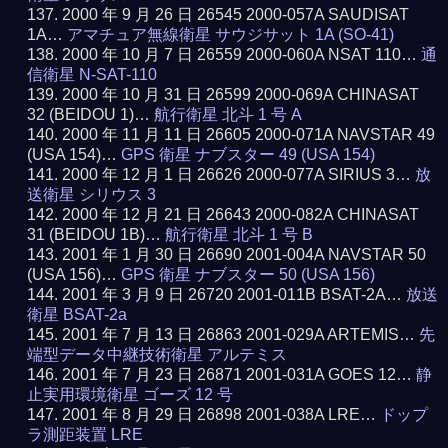
2000 年 9 月 26 日 26545 2000-057A SAUDISAT
1A…
アマチュア無線衛星 サウジサット 1A (SO-41)
2000 年 10 月 7 日 26559 2000-060A NSAT 110…
通
信衛星 N-SAT-110
2000 年 10 月 31 日 26599 2000-069A CHINASAT
32 (BEIDOU 1)…
航行衛星 北斗 1 号 A
2000 年 11 月 11 日 26605 2000-071A NAVSTAR 49
(USA 154)…
GPS 衛星 ナブスター 49 (USA 154)
2000 年 12 月 1 日 26626 2000-077A SIRIUS 3…
放
送衛星 シリウス 3
2000 年 12 月 21 日 26643 2000-082A CHINASAT
31 (BEIDOU 1B)…
航行衛星 北斗 1 号 B
2001 年 1 月 30 日 26690 2001-004A NAVSTAR 50
(USA 156)…
GPS 衛星 ナブスター 50 (USA 156)
2001 年 3 月 9 日 26720 2001-011B BSAT-2A…
放送
衛星 BSAT-2a
2001 年 7 月 13 日 26863 2001-029A ARTEMIS…
先
端型データ中継技術衛星 アルテミス
2001 年 7 月 23 日 26871 2001-031A GOES 12…
静
止実用環境衛星 ゴーズ 12 号
2001 年 8 月 29 日 26898 2001-038A LRE…
ドップ
ラ測距装置 LRE