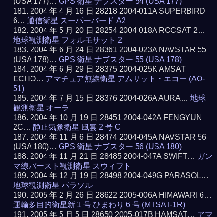
(USA 177)…
GPS 衛星 ナブスター 54 (USA 177)
2004 年 4 月 16 日 28218 2004-011A SUPERBIRD
6…
通信衛星 スーパーバード A2
2004 年 5 月 20 日 28254 2004-018A ROCSAT 2…
地球観測衛星 フォルモサット 2
2004 年 6 月 24 日 28361 2004-023A NAVSTAR 55
(USA 178)…
GPS 衛星 ナブスター 55 (USA 178)
2004 年 6 月 29 日 28375 2004-025K AMSAT
ECHO…
アマチュア無線衛星 アムサット・エコー (AO-
51)
2004 年 7 月 15 日 28376 2004-026A AURA…
地球
観測衛星 オーラ
2004 年 10 月 19 日 28451 2004-042A FENGYUN
2C…
静止気象衛星 風雲 2 号 C
2004 年 11 月 6 日 28474 2004-045A NAVSTAR 56
(USA 180)…
GPS 衛星 ナブスター 56 (USA 180)
2004 年 11 月 21 日 28485 2004-047A SWIFT…
ガン
マ線バースト観測衛星 スウィフト
2004 年 12 月 19 日 28498 2004-049G PARASOL…
地球観測衛星 パラソル
2005 年 2 月 26 日 28622 2005-006A HIMAWARI 6…
運輸多目的衛星新 1 号 ひまわり 6 号 (MTSAT-1R)
2005 年 5 月 5 日 28650 2005-017B HAMSAT…
アマ