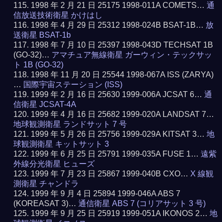
1998 年 2 月 21 日 25175 1998-011A COMETS…
通
信放送技術衛星 かけはし
1998 年 4 月 29 日 25312 1998-024B BSAT-1B…
放
送衛星 BSAT-1b
1998 年 7 月 10 日 25397 1998-043D TECHSAT 1B
(GO-32)…
アマチュア無線衛星 ガーウィン・テックサッ
ト 1B (GO-32)
1998 年 11 月 20 日 25544 1998-067A ISS (ZARYA)
…
国際宇宙ステーション (ISS)
1999 年 2 月 16 日 25630 1999-006A JCSAT 6…
通
信衛星 JCSAT-4A
1999 年 4 月 16 日 25682 1999-020A LANDSAT 7…
地球観測衛星 ランドサット 7 号
1999 年 5 月 26 日 25756 1999-029A KITSAT 3…
地
球観測衛星 キットサット 3
1999 年 6 月 25 日 25791 1999-035A FUSE 1…
遠紫
外線分光衛星 ヒューズ
1999 年 7 月 23 日 25867 1999-040B CXO…
X 線観
測衛星 チャンドラ
1999 年 9 月 4 日 25894 1999-046A ABS 7
(KOREASAT 3)…
通信衛星 ABS 7 (コリアサット 3 号)
1999 年 9 月 25 日 25919 1999-051A IKONOS 2…
地