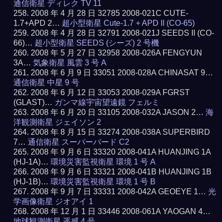
通信衛星 ディレク TV 11
2008 年 4 月 28 日 32785 2008-021C CUTE-
1.7+APD 2…
超小型衛星 Cute-1.7 + APD II (CO-65)
2008 年 4 月 28 日 32791 2008-021J SEEDS II (CO-
66)…
超小型衛星 SEEDS (シーズ) 2 号機
2008 年 5 月 27 日 32958 2008-026A FENGYUN
3A…
気象衛星 風雲 3 号 A
2008 年 6 月 9 日 33051 2008-028A CHINASAT 9…
通信衛星 中星 9 号
2008 年 6 月 12 日 33053 2008-029A FGRST
(GLAST)…
ガンマ線宇宙望遠鏡 フェルミ
2008 年 6 月 20 日 33105 2008-032A JASON 2…
海
洋観測衛星 ジェイソン 2
2008 年 8 月 15 日 33274 2008-038A SUPERBIRD
7…
通信衛星 スーパーバード C2
2008 年 9 月 6 日 33320 2008-041A HUANJING 1A
(HJ-1A)…
環境災害監視衛星 環境 1 号 A
2008 年 9 月 6 日 33321 2008-041B HUANJING 1B
(HJ-1B)…
環境災害監視衛星 環境 1 号 B
2008 年 9 月 7 日 33331 2008-042A GEOEYE 1…
光
学画像衛星 ジオアイ 1
2008 年 12 月 1 日 33446 2008-061A YAOGAN 4…
地球観測衛星 遥感 4 号