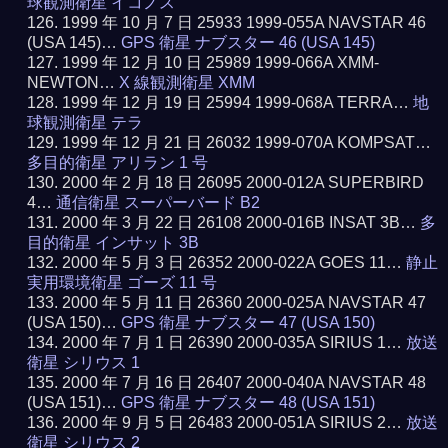
球観測衛星 イコノス
1999 年 10 月 7 日 25933 1999-055A NAVSTAR 46
(USA 145)…
GPS 衛星 ナブスター 46 (USA 145)
1999 年 12 月 10 日 25989 1999-066A XMM-
NEWTON…
X 線観測衛星 XMM
1999 年 12 月 19 日 25994 1999-068A TERRA…
地
球観測衛星 テラ
1999 年 12 月 21 日 26032 1999-070A KOMPSAT…
多目的衛星 アリラン 1 号
2000 年 2 月 18 日 26095 2000-012A SUPERBIRD
4…
通信衛星 スーパーバード B2
2000 年 3 月 22 日 26108 2000-016B INSAT 3B…
多
目的衛星 インサット 3B
2000 年 5 月 3 日 26352 2000-022A GOES 11…
静止
実用環境衛星 ゴーズ 11 号
2000 年 5 月 11 日 26360 2000-025A NAVSTAR 47
(USA 150)…
GPS 衛星 ナブスター 47 (USA 150)
2000 年 7 月 1 日 26390 2000-035A SIRIUS 1…
放送
衛星 シリウス 1
2000 年 7 月 16 日 26407 2000-040A NAVSTAR 48
(USA 151)…
GPS 衛星 ナブスター 48 (USA 151)
2000 年 9 月 5 日 26483 2000-051A SIRIUS 2…
放送
衛星 シリウス 2