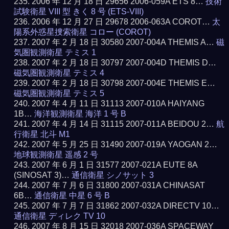
2006 年 12 月 18 日 29656 2006-059A ETS 8…
技術
試験衛星 VIII 型 きく 8 号 (ETS-VIII)
2006 年 12 月 27 日 29678 2006-063A COROT…
太
陽系外惑星捜索衛星 コロー (COROT)
2007 年 2 月 18 日 30580 2007-004A THEMIS A…
磁
気圏観測衛星 テミス 1
2007 年 2 月 18 日 30797 2007-004D THEMIS D…
磁気圏観測衛星 テミス 4
2007 年 2 月 18 日 30798 2007-004E THEMIS E…
磁気圏観測衛星 テミス 5
2007 年 4 月 11 日 31113 2007-010A HAIYANG
1B…
海洋観測衛星 海洋 1 号 B
2007 年 4 月 14 日 31115 2007-011A BEIDOU 2…
航
行衛星 北斗 M1
2007 年 5 月 25 日 31490 2007-019A YAOGAN 2…
地球観測衛星 遥感 2 号
2007 年 6 月 1 日 31577 2007-021A EUTE 8A
(SINOSAT 3)…
通信衛星 シノサット 3
2007 年 7 月 6 日 31800 2007-031A CHINASAT
6B…
通信衛星 中星 6 号 B
2007 年 7 月 7 日 31862 2007-032A DIRECTV 10…
通信衛星 ディレク TV 10
2007 年 8 月 15 日 32018 2007-036A SPACEWAY