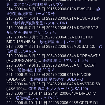
雲・エアロゾル観測衛星 カリプソ
2006 年 5 月 25 日 29155 2006-018A EWS-G1…
静
止実用環境衛星 ゴーズ 13 号
2006 年 6 月 15 日 29228 2006-021A RESURS DK-
1…
地球資源観測衛星 レスルス DK1
2006 年 7 月 28 日 29268 2006-031A KOMPSAT 2…
多目的実用衛星 アリラン 2 号
2006 年 8 月 5 日 29270 2006-032A EUTE HOT
BIRD 13B (HB 8)…
放送衛星 ホットバード 8
2006 年 8 月 12 日 29272 2006-033A JCSAT 10…
通
信衛星 JCSAT-3A
2006 年 8 月 22 日 29349 2006-034A KOREASAT 5
(MUGUNGWHA 5)…
通信衛星 コリアサット 5 号
2006 年 9 月 13 日 29398 2006-038A CHINASAT
22A…
通信衛星 中星 22 号 A
2006 年 9 月 23 日 29479 2006-041A HINODE
(SOLAR B)…
太陽観測衛星 ひので (SOLAR-B)
2006 年 9 月 26 日 29486 2006-042A NAVSTAR 58
(USA 190)…
GPS 衛星 ナブスター 58 (USA 190)
2006 年 10 月 14 日 29494 2006-043A DIRECTV
9S…
通信衛星 ディレク TV 9S
2006 年 10 月 14 日 29495 2006-043B OPTUS D1…