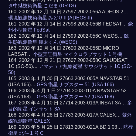
タ中継技術衛星 こだま (DRTS)
2002 年 12 月 14 日 27597 2002-056A ADEOS 2…
環境観測技術衛星 みどり II (ADEOS-II)
2002 年 12 月 14 日 27598 2002-056B FEDSAT…
豪
州小型衛星 FedSat
2002 年 12 月 14 日 27599 2002-056C WEOS…
鯨
生態観測衛星 観太くん (WEOS)
2002 年 12 月 14 日 27600 2002-056D MICRO
LABSAT…
小型実証衛星 マイクロラブサット 1 号機
2002 年 12 月 21 日 27607 2002-058C SAUDISAT
1C (SO-50)…
アマチュア無線衛星 サウジサット 1C (SO-
50)
2003 年 1 月 30 日 27663 2003-005A NAVSTAR 51
(USA 166)…
GPS 衛星 ナブスター 51 (USA 166)
2003 年 4 月 1 日 27704 2003-010A NAVSTAR 52
(USA 168)…
GPS 衛星 ナブスター 52 (USA 168)
2003 年 4 月 10 日 27714 2003-013A INSAT 3A…
多
目的衛星 インサット 3A
2003 年 4 月 28 日 27783 2003-017A GALEX…
紫外
線観測衛星 GALEX
2003 年 5 月 25 日 27813 2003-021A BD 1 03…
航行
衛星 北斗 1 号 C