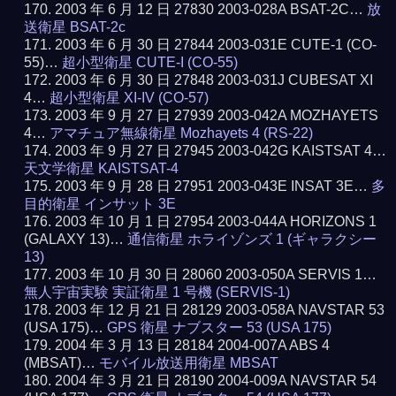
2003 年 6 月 12 日 27830 2003-028A BSAT-2C…
放
送衛星 BSAT-2c
2003 年 6 月 30 日 27844 2003-031E CUTE-1 (CO-
55)…
超小型衛星 CUTE-I (CO-55)
2003 年 6 月 30 日 27848 2003-031J CUBESAT XI
4…
超小型衛星 XI-IV (CO-57)
2003 年 9 月 27 日 27939 2003-042A MOZHAYETS
4…
アマチュア無線衛星 Mozhayets 4 (RS-22)
2003 年 9 月 27 日 27945 2003-042G KAISTSAT 4…
天文学衛星 KAISTSAT-4
2003 年 9 月 28 日 27951 2003-043E INSAT 3E…
多
目的衛星 インサット 3E
2003 年 10 月 1 日 27954 2003-044A HORIZONS 1
(GALAXY 13)…
通信衛星 ホライゾンズ 1 (ギャラクシー
13)
2003 年 10 月 30 日 28060 2003-050A SERVIS 1…
無人宇宙実験 実証衛星 1 号機 (SERVIS-1)
2003 年 12 月 21 日 28129 2003-058A NAVSTAR 53
(USA 175)…
GPS 衛星 ナブスター 53 (USA 175)
2004 年 3 月 13 日 28184 2004-007A ABS 4
(MBSAT)…
モバイル放送用衛星 MBSAT
2004 年 3 月 21 日 28190 2004-009A NAVSTAR 54