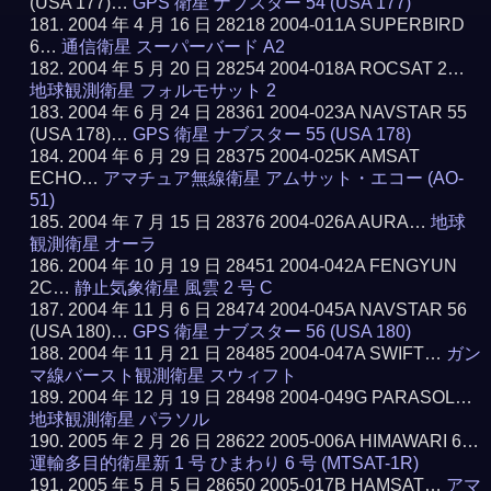
(USA 177)…
GPS 衛星 ナブスター 54 (USA 177)
2004 年 4 月 16 日 28218 2004-011A SUPERBIRD
6…
通信衛星 スーパーバード A2
2004 年 5 月 20 日 28254 2004-018A ROCSAT 2…
地球観測衛星 フォルモサット 2
2004 年 6 月 24 日 28361 2004-023A NAVSTAR 55
(USA 178)…
GPS 衛星 ナブスター 55 (USA 178)
2004 年 6 月 29 日 28375 2004-025K AMSAT
ECHO…
アマチュア無線衛星 アムサット・エコー (AO-
51)
2004 年 7 月 15 日 28376 2004-026A AURA…
地球
観測衛星 オーラ
2004 年 10 月 19 日 28451 2004-042A FENGYUN
2C…
静止気象衛星 風雲 2 号 C
2004 年 11 月 6 日 28474 2004-045A NAVSTAR 56
(USA 180)…
GPS 衛星 ナブスター 56 (USA 180)
2004 年 11 月 21 日 28485 2004-047A SWIFT…
ガン
マ線バースト観測衛星 スウィフト
2004 年 12 月 19 日 28498 2004-049G PARASOL…
地球観測衛星 パラソル
2005 年 2 月 26 日 28622 2005-006A HIMAWARI 6…
運輸多目的衛星新 1 号 ひまわり 6 号 (MTSAT-1R)
2005 年 5 月 5 日 28650 2005-017B HAMSAT…
アマ