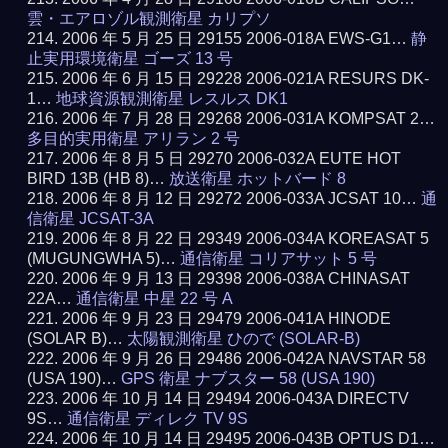
雲・エアロゾル観測衛星 カリプソ
2006 年 5 月 25 日 29155 2006-018A EWS-G1…
静
止実用環境衛星 ゴーズ 13 号
2006 年 6 月 15 日 29228 2006-021A RESURS DK-
1…
地球資源観測衛星 レスルス DK1
2006 年 7 月 28 日 29268 2006-031A KOMPSAT 2…
多目的実用衛星 アリラン 2 号
2006 年 8 月 5 日 29270 2006-032A EUTE HOT
BIRD 13B (HB 8)…
放送衛星 ホットバード 8
2006 年 8 月 12 日 29272 2006-033A JCSAT 10…
通
信衛星 JCSAT-3A
2006 年 8 月 22 日 29349 2006-034A KOREASAT 5
(MUGUNGWHA 5)…
通信衛星 コリアサット 5 号
2006 年 9 月 13 日 29398 2006-038A CHINASAT
22A…
通信衛星 中星 22 号 A
2006 年 9 月 23 日 29479 2006-041A HINODE
(SOLAR B)…
太陽観測衛星 ひので (SOLAR-B)
2006 年 9 月 26 日 29486 2006-042A NAVSTAR 58
(USA 190)…
GPS 衛星 ナブスター 58 (USA 190)
2006 年 10 月 14 日 29494 2006-043A DIRECTV
9S…
通信衛星 ディレク TV 9S
2006 年 10 月 14 日 29495 2006-043B OPTUS D1…