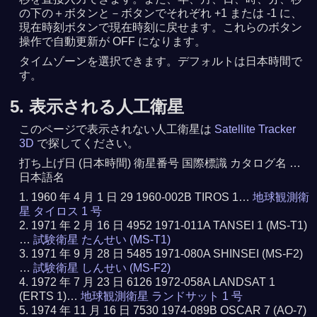
の下の＋ボタンと－ボタンでそれぞれ +1 または -1 に、
現在時刻ボタンで現在時刻に戻せます。これらのボタン
操作で自動更新が OFF になります。
タイムゾーンを選択できます。デフォルトは日本時間で
す。
5. 表示される人工衛星
このページで表示されない人工衛星は
Satellite Tracker
3D
で探してください。
打ち上げ日 (日本時間) 衛星番号 国際標識 カタログ名 …
日本語名
1960 年 4 月 1 日 29 1960-002B TIROS 1…
地球観測衛
星 タイロス 1 号
1971 年 2 月 16 日 4952 1971-011A TANSEI 1 (MS-T1)
…
試験衛星 たんせい (MS-T1)
1971 年 9 月 28 日 5485 1971-080A SHINSEI (MS-F2)
…
試験衛星 しんせい (MS-F2)
1972 年 7 月 23 日 6126 1972-058A LANDSAT 1
(ERTS 1)…
地球観測衛星 ランドサット 1 号
1974 年 11 月 16 日 7530 1974-089B OSCAR 7 (AO-7)