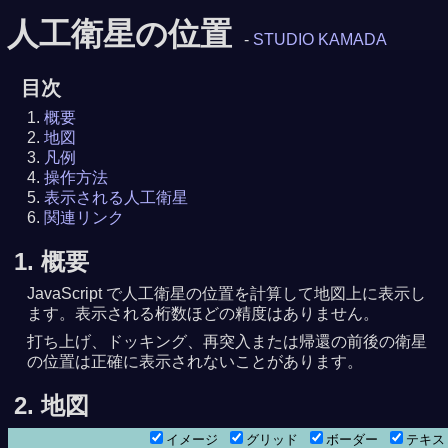
人工衛星の位置
-
STUDIO KAMADA
目次
概要
地図
凡例
操作方法
表示される人工衛星
関連リンク
1. 概要
JavaScript で人工衛星の位置を計算して地図上に表示し
ます。表示される桁数ほどの精度はありません。
打ち上げ、ドッキング、再突入または帰還の前後の衛星
の位置は正確に表示されないことがあります。
2. 地図
イメージ
グリッド
ボーダー
テキ