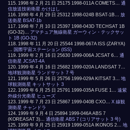
1998 年 2 月 21 日 25175 1998-011A COMETS…
通
信放送技術衛星 かけはし
1998 年 4 月 29 日 25312 1998-024B BSAT-1B…
放
送衛星 BSAT-1b
1998 年 7 月 10 日 25397 1998-043D TECHSAT 1B
(GO-32)…
アマチュア無線衛星 ガーウィン・テックサッ
ト 1B (GO-32)
1998 年 11 月 20 日 25544 1998-067A ISS (ZARYA)
…
国際宇宙ステーション (ISS)
1999 年 2 月 16 日 25630 1999-006A JCSAT 6…
通
信衛星 JCSAT-4A
1999 年 4 月 16 日 25682 1999-020A LANDSAT 7…
地球観測衛星 ランドサット 7 号
1999 年 5 月 26 日 25756 1999-029A KITSAT 3…
地
球観測衛星 キットサット 3
1999 年 6 月 25 日 25791 1999-035A FUSE 1…
遠紫
外線分光衛星 ヒューズ
1999 年 7 月 23 日 25867 1999-040B CXO…
X 線観
測衛星 チャンドラ
1999 年 9 月 4 日 25894 1999-046A ABS 7
(KOREASAT 3)…
通信衛星 ABS 7 (コリアサット 3 号)
1999 年 9 月 25 日 25919 1999-051A IKONOS 2…
地