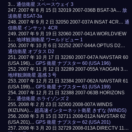
3…
通信衛星 スペースウェイ 3
2007 年 8 月 15 日 32019 2007-036B BSAT-3A…
放
送衛星 BSAT-3a
2007 年 9 月 2 日 32050 2007-037A INSAT 4CR…
通
信衛星 インサット 4CR
2007 年 9 月 19 日 32060 2007-041A WORLDVIEW
1…
地球観測衛星 ワールドビュー 1
2007 年 10 月 6 日 32252 2007-044A OPTUS D2…
通信衛星 オプタス D2
2007 年 10 月 17 日 32260 2007-047A NAVSTAR 60
(USA 196)…
GPS 衛星 ナブスター 60 (USA 196)
2007 年 11 月 12 日 32289 2007-055A YAOGAN 3…
地球観測衛星 遥感 3 号
2007 年 12 月 21 日 32384 2007-062A NAVSTAR 61
(USA 199)…
GPS 衛星 ナブスター 61 (USA 199)
2007 年 12 月 21 日 32388 2007-063B HORIZONS
2…
通信衛星 ホライゾンズ 2
2008 年 2 月 23 日 32500 2008-007A WINDS
(KIZUNA)…
超高速インターネット衛星 きずな (WINDS)
2008 年 3 月 15 日 32711 2008-012A NAVSTAR 62
(USA 201)…
GPS 衛星 ナブスター 62 (USA 201)
2008 年 3 月 20 日 32729 2008-013A DIRECTV 11…