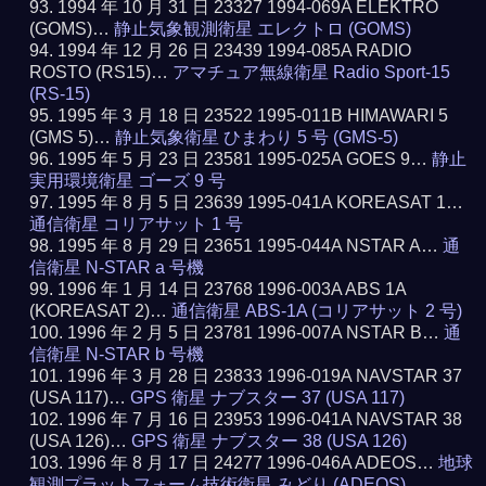
1994 年 10 月 31 日 23327 1994-069A ELEKTRO
(GOMS)…
静止気象観測衛星 エレクトロ (GOMS)
1994 年 12 月 26 日 23439 1994-085A RADIO
ROSTO (RS15)…
アマチュア無線衛星 Radio Sport-15
(RS-15)
1995 年 3 月 18 日 23522 1995-011B HIMAWARI 5
(GMS 5)…
静止気象衛星 ひまわり 5 号 (GMS-5)
1995 年 5 月 23 日 23581 1995-025A GOES 9…
静止
実用環境衛星 ゴーズ 9 号
1995 年 8 月 5 日 23639 1995-041A KOREASAT 1…
通信衛星 コリアサット 1 号
1995 年 8 月 29 日 23651 1995-044A NSTAR A…
通
信衛星 N-STAR a 号機
1996 年 1 月 14 日 23768 1996-003A ABS 1A
(KOREASAT 2)…
通信衛星 ABS-1A (コリアサット 2 号)
1996 年 2 月 5 日 23781 1996-007A NSTAR B…
通
信衛星 N-STAR b 号機
1996 年 3 月 28 日 23833 1996-019A NAVSTAR 37
(USA 117)…
GPS 衛星 ナブスター 37 (USA 117)
1996 年 7 月 16 日 23953 1996-041A NAVSTAR 38
(USA 126)…
GPS 衛星 ナブスター 38 (USA 126)
1996 年 8 月 17 日 24277 1996-046A ADEOS…
地球
観測プラットフォーム技術衛星 みどり (ADEOS)