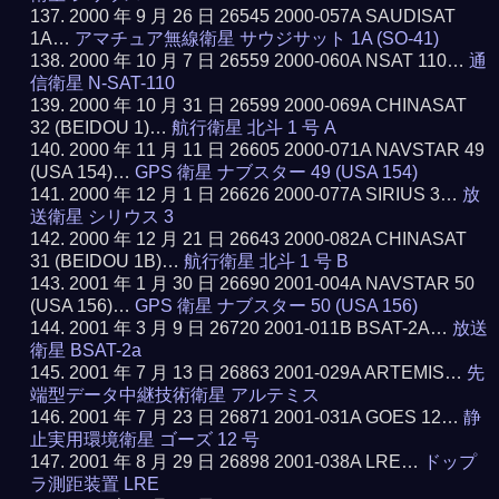
2000 年 9 月 26 日 26545 2000-057A SAUDISAT
1A…
アマチュア無線衛星 サウジサット 1A (SO-41)
2000 年 10 月 7 日 26559 2000-060A NSAT 110…
通
信衛星 N-SAT-110
2000 年 10 月 31 日 26599 2000-069A CHINASAT
32 (BEIDOU 1)…
航行衛星 北斗 1 号 A
2000 年 11 月 11 日 26605 2000-071A NAVSTAR 49
(USA 154)…
GPS 衛星 ナブスター 49 (USA 154)
2000 年 12 月 1 日 26626 2000-077A SIRIUS 3…
放
送衛星 シリウス 3
2000 年 12 月 21 日 26643 2000-082A CHINASAT
31 (BEIDOU 1B)…
航行衛星 北斗 1 号 B
2001 年 1 月 30 日 26690 2001-004A NAVSTAR 50
(USA 156)…
GPS 衛星 ナブスター 50 (USA 156)
2001 年 3 月 9 日 26720 2001-011B BSAT-2A…
放送
衛星 BSAT-2a
2001 年 7 月 13 日 26863 2001-029A ARTEMIS…
先
端型データ中継技術衛星 アルテミス
2001 年 7 月 23 日 26871 2001-031A GOES 12…
静
止実用環境衛星 ゴーズ 12 号
2001 年 8 月 29 日 26898 2001-038A LRE…
ドップ
ラ測距装置 LRE