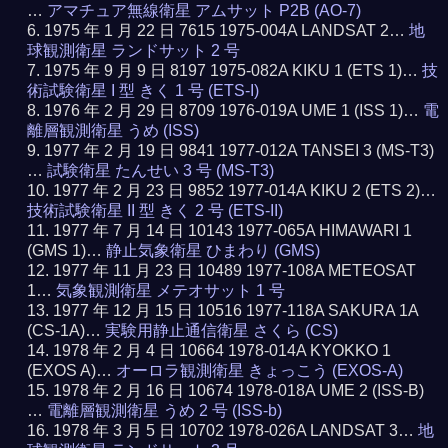
…
アマチュア無線衛星 アムサット P2B (AO-7)
1975 年 1 月 22 日 7615 1975-004A LANDSAT 2…
地
球観測衛星 ランドサット 2 号
1975 年 9 月 9 日 8197 1975-082A KIKU 1 (ETS 1)…
技
術試験衛星 I 型 きく 1 号 (ETS-I)
1976 年 2 月 29 日 8709 1976-019A UME 1 (ISS 1)…
電
離層観測衛星 うめ (ISS)
1977 年 2 月 19 日 9841 1977-012A TANSEI 3 (MS-T3)
…
試験衛星 たんせい 3 号 (MS-T3)
1977 年 2 月 23 日 9852 1977-014A KIKU 2 (ETS 2)…
技術試験衛星 II 型 きく 2 号 (ETS-II)
1977 年 7 月 14 日 10143 1977-065A HIMAWARI 1
(GMS 1)…
静止気象衛星 ひまわり (GMS)
1977 年 11 月 23 日 10489 1977-108A METEOSAT
1…
気象観測衛星 メテオサット 1 号
1977 年 12 月 15 日 10516 1977-118A SAKURA 1A
(CS-1A)…
実験用静止通信衛星 さくら (CS)
1978 年 2 月 4 日 10664 1978-014A KYOKKO 1
(EXOS A)…
オーロラ観測衛星 きょっこう (EXOS-A)
1978 年 2 月 16 日 10674 1978-018A UME 2 (ISS-B)
…
電離層観測衛星 うめ 2 号 (ISS-b)
1978 年 3 月 5 日 10702 1978-026A LANDSAT 3…
地