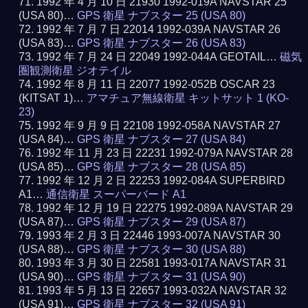
1992 年 4 月 10 日 21930 1992-019A NAVSTAR 25
(USA 80)…
GPS 衛星 ナブスター 25 (USA 80)
1992 年 7 月 7 日 22014 1992-039A NAVSTAR 26
(USA 83)…
GPS 衛星 ナブスター 26 (USA 83)
1992 年 7 月 24 日 22049 1992-044A GEOTAIL…
磁気
圏観測衛星 ジオテイル
1992 年 8 月 11 日 22077 1992-052B OSCAR 23
(KITSAT 1)…
アマチュア無線衛星 キットサット 1 (KO-
23)
1992 年 9 月 9 日 22108 1992-058A NAVSTAR 27
(USA 84)…
GPS 衛星 ナブスター 27 (USA 84)
1992 年 11 月 23 日 22231 1992-079A NAVSTAR 28
(USA 85)…
GPS 衛星 ナブスター 28 (USA 85)
1992 年 12 月 2 日 22253 1992-084A SUPERBIRD
A1…
通信衛星 スーパーバード A1
1992 年 12 月 19 日 22275 1992-089A NAVSTAR 29
(USA 87)…
GPS 衛星 ナブスター 29 (USA 87)
1993 年 2 月 3 日 22446 1993-007A NAVSTAR 30
(USA 88)…
GPS 衛星 ナブスター 30 (USA 88)
1993 年 3 月 30 日 22581 1993-017A NAVSTAR 31
(USA 90)…
GPS 衛星 ナブスター 31 (USA 90)
1993 年 5 月 13 日 22657 1993-032A NAVSTAR 32
(USA 91)…
GPS 衛星 ナブスター 32 (USA 91)