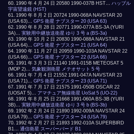
1990 年 4 月 24 日 20580 1990-037B HST…
ハッブル
宇宙望遠鏡 (HST)
1990 年 8 月 2 日 20724 1990-068A NAVSTAR 20
(USA 63)…
GPS 衛星 ナブスター 20 (USA 63)
1990 年 8 月 28 日 20771 1990-077A BS-3A (YURI
3A)…
実験用中継放送衛星 ゆり 3 号 a (BS-3a)
1990 年 10 月 2 日 20830 1990-088A NAVSTAR 21
(USA 64)…
GPS 衛星 ナブスター 21 (USA 64)
1990 年 11 月 27 日 20959 1990-103A NAVSTAR 22
(USA 66)…
GPS 衛星 ナブスター 22 (USA 66)
1991 年 3 月 3 日 21140 1991-015B METEOSAT 5
(MOP 2)…
気象観測衛星 メテオサット 5 号
1991 年 7 月 4 日 21552 1991-047A NAVSTAR 23
(USA 71)…
GPS 衛星 ナブスター 23 (USA 71)
1991 年 7 月 17 日 21575 1991-050B OSCAR 22
(UOSAT 5)…
アマチュア無線衛星 UoSat 5 (UO-22)
1991 年 8 月 25 日 21668 1991-060A BS-3B (YURI
3B)…
実験用中継放送衛星 ゆり 3 号 b (BS-3b)
1992 年 2 月 24 日 21890 1992-009A NAVSTAR 24
(USA 79)…
GPS 衛星 ナブスター 24 (USA 79)
1992 年 2 月 27 日 21893 1992-010A SUPERBIRD
B1…
通信衛星 スーパーバード B1