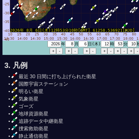
2026年 8月 6日(木)12時53分10秒[GMT] 61258.536921[MJD]
年
月
日(木)
時
分
3. 凡例
最近 30 日間に打ち上げられた衛星
国際宇宙ステーション
明るい衛星
気象衛星
ゴーズ
地球資源衛星
追跡データ中継衛星
捜索救助衛星
静止通信衛星