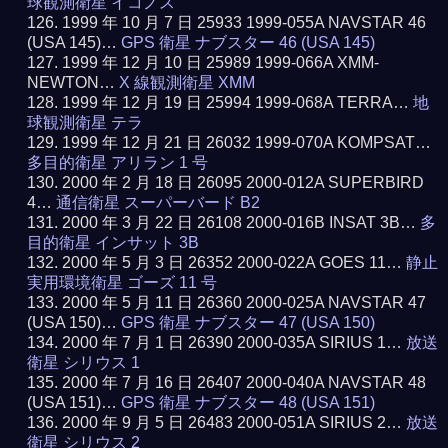
球観測衛星 イコノス
1999 年 10 月 7 日 25933 1999-055A NAVSTAR 46
(USA 145)…
GPS 衛星 ナブスター 46 (USA 145)
1999 年 12 月 10 日 25989 1999-066A XMM-
NEWTON…
X 線観測衛星 XMM
1999 年 12 月 19 日 25994 1999-068A TERRA…
地
球観測衛星 テラ
1999 年 12 月 21 日 26032 1999-070A KOMPSAT…
多目的衛星 アリラン 1 号
2000 年 2 月 18 日 26095 2000-012A SUPERBIRD
4…
通信衛星 スーパーバード B2
2000 年 3 月 22 日 26108 2000-016B INSAT 3B…
多
目的衛星 インサット 3B
2000 年 5 月 3 日 26352 2000-022A GOES 11…
静止
実用環境衛星 ゴーズ 11 号
2000 年 5 月 11 日 26360 2000-025A NAVSTAR 47
(USA 150)…
GPS 衛星 ナブスター 47 (USA 150)
2000 年 7 月 1 日 26390 2000-035A SIRIUS 1…
放送
衛星 シリウス 1
2000 年 7 月 16 日 26407 2000-040A NAVSTAR 48
(USA 151)…
GPS 衛星 ナブスター 48 (USA 151)
2000 年 9 月 5 日 26483 2000-051A SIRIUS 2…
放送
衛星 シリウス 2