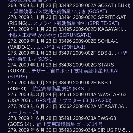
2009 年 1 月 23 日 33492 2009-002A GOSAT (IBUKI)
…
温室効果ガス観測技術衛星 いぶき (GOSAT)
2009 年 1 月 23 日 33494 2009-002C SPRITE-SAT
(RISING)…
スプライト観測衛星 雷神 (SPRITE-SAT)
2009 年 1 月 23 日 33495 2009-002D KAGAYAKI…
小型人工衛星 かがやき (SORUNSAT-1)
2009 年 1 月 23 日 33496 2009-002E SOHLA-1
(MAIDO-1)…
まいど 1 号 (SOHLA-1)
2009 年 1 月 23 日 33497 2009-002F SDS-1…
小型
実証衛星 1 型 SDS-1
2009 年 1 月 23 日 33498 2009-002G STARS
(KUKAI)…
テザー宇宙ロボット技術実証衛星 KUKAI
(STARS)
2009 年 1 月 23 日 33499 2009-002H KKS-1
(KISEKI)…
航空高専衛星 輝汐 (KKS-1)
2009 年 3 月 24 日 34661 2009-014A NAVSTAR 63
(USA 203)…
GPS 衛星 ナブスター 63 (USA 203)
2009 年 6 月 21 日 35362 2009-032A MEASAT 3A…
ミーサット 3a
2009 年 6 月 28 日 35491 2009-033A EWS-G3
(GOES 14)…
静止実用環境衛星 ゴーズ 14 号
2009 年 6 月 30 日 35493 2009-034A SIRIUS FM-5…