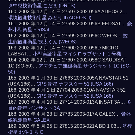
タ中継技術衛星 こだま (DRTS)
2002 年 12 月 14 日 27597 2002-056A ADEOS 2…
環境観測技術衛星 みどり II (ADEOS-II)
2002 年 12 月 14 日 27598 2002-056B FEDSAT…
豪
州小型衛星 FedSat
2002 年 12 月 14 日 27599 2002-056C WEOS…
鯨
生態観測衛星 観太くん (WEOS)
2002 年 12 月 14 日 27600 2002-056D MICRO
LABSAT…
小型実証衛星 マイクロラブサット 1 号機
2002 年 12 月 21 日 27607 2002-058C SAUDISAT
1C (SO-50)…
アマチュア無線衛星 サウジサット 1C (SO-
50)
2003 年 1 月 30 日 27663 2003-005A NAVSTAR 51
(USA 166)…
GPS 衛星 ナブスター 51 (USA 166)
2003 年 4 月 1 日 27704 2003-010A NAVSTAR 52
(USA 168)…
GPS 衛星 ナブスター 52 (USA 168)
2003 年 4 月 10 日 27714 2003-013A INSAT 3A…
多
目的衛星 インサット 3A
2003 年 4 月 28 日 27783 2003-017A GALEX…
紫外
線観測衛星 GALEX
2003 年 5 月 25 日 27813 2003-021A BD 1 03…
航行
衛星 北斗 1 号 C