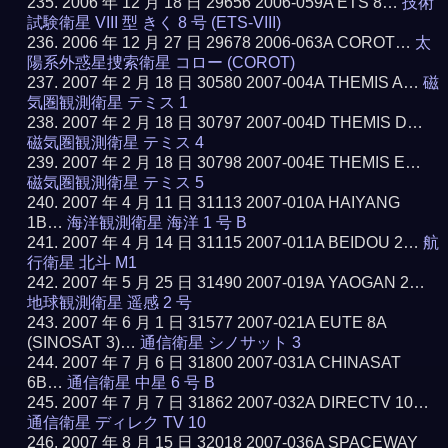
2006 年 12 月 18 日 29656 2006-059A ETS 8…
技術
試験衛星 VIII 型 きく 8 号 (ETS-VIII)
2006 年 12 月 27 日 29678 2006-063A COROT…
太
陽系外惑星捜索衛星 コロー (COROT)
2007 年 2 月 18 日 30580 2007-004A THEMIS A…
磁
気圏観測衛星 テミス 1
2007 年 2 月 18 日 30797 2007-004D THEMIS D…
磁気圏観測衛星 テミス 4
2007 年 2 月 18 日 30798 2007-004E THEMIS E…
磁気圏観測衛星 テミス 5
2007 年 4 月 11 日 31113 2007-010A HAIYANG
1B…
海洋観測衛星 海洋 1 号 B
2007 年 4 月 14 日 31115 2007-011A BEIDOU 2…
航
行衛星 北斗 M1
2007 年 5 月 25 日 31490 2007-019A YAOGAN 2…
地球観測衛星 遥感 2 号
2007 年 6 月 1 日 31577 2007-021A EUTE 8A
(SINOSAT 3)…
通信衛星 シノサット 3
2007 年 7 月 6 日 31800 2007-031A CHINASAT
6B…
通信衛星 中星 6 号 B
2007 年 7 月 7 日 31862 2007-032A DIRECTV 10…
通信衛星 ディレク TV 10
2007 年 8 月 15 日 32018 2007-036A SPACEWAY