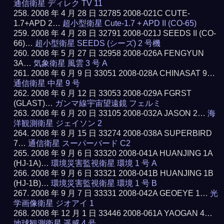
通信衛星 ディレク TV 11
2008 年 4 月 28 日 32785 2008-021C CUTE-
1.7+APD 2…
超小型衛星 Cute-1.7 + APD II (CO-65)
2008 年 4 月 28 日 32791 2008-021J SEEDS II (CO-
66)…
超小型衛星 SEEDS (シーズ) 2 号機
2008 年 5 月 27 日 32958 2008-026A FENGYUN
3A…
気象衛星 風雲 3 号 A
2008 年 6 月 9 日 33051 2008-028A CHINASAT 9…
通信衛星 中星 9 号
2008 年 6 月 12 日 33053 2008-029A FGRST
(GLAST)…
ガンマ線宇宙望遠鏡 フェルミ
2008 年 6 月 20 日 33105 2008-032A JASON 2…
海
洋観測衛星 ジェイソン 2
2008 年 8 月 15 日 33274 2008-038A SUPERBIRD
7…
通信衛星 スーパーバード C2
2008 年 9 月 6 日 33320 2008-041A HUANJING 1A
(HJ-1A)…
環境災害監視衛星 環境 1 号 A
2008 年 9 月 6 日 33321 2008-041B HUANJING 1B
(HJ-1B)…
環境災害監視衛星 環境 1 号 B
2008 年 9 月 7 日 33331 2008-042A GEOEYE 1…
光
学画像衛星 ジオアイ 1
2008 年 12 月 1 日 33446 2008-061A YAOGAN 4…
地球観測衛星 遥感 4 号