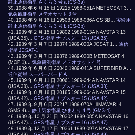
静止通信衛星 さくら 3 号 a (CS-3a)
1988 年 6 月 15 日 19215 1988-051A METEOSAT 3…
気象観測衛星 メテオサット 3 号
1988 年 9 月 16 日 19508 1988-086A CS 3B…
実験用
静止通信衛星 さくら 3 号 b (CS-3b)
1989 年 2 月 15 日 19802 1989-013A NAVSTAR 13
(USA 35)…
GPS 衛星 ナブスター 13 (USA 35)
1989 年 3 月 7 日 19874 1989-020A JCSAT 1…
通信
衛星 JCSAT-1
1989 年 3 月 7 日 19876 1989-020B METEOSAT 4
(MOP 1)…
気象観測衛星 メテオサット 4 号
1989 年 6 月 6 日 20040 1989-041A SUPERBIRD A…
通信衛星 スーパーバード A
1989 年 6 月 11 日 20061 1989-044A NAVSTAR 14
(USA 38)…
GPS 衛星 ナブスター 14 (USA 38)
1989 年 8 月 18 日 20185 1989-064A NAVSTAR 15
(USA 42)…
GPS 衛星 ナブスター 15 (USA 42)
1989 年 9 月 6 日 20217 1989-070A HIMAWARI 4
(GMS 4)…
静止気象衛星 ひまわり 4 号 (GMS-4)
1989 年 10 月 21 日 20302 1989-085A NAVSTAR 16
(USA 47)…
GPS 衛星 ナブスター 16 (USA 47)
1989 年 12 月 12 日 20361 1989-097A NAVSTAR 17
(USA 49)…
GPS 衛星 ナブスター 17 (USA 49)