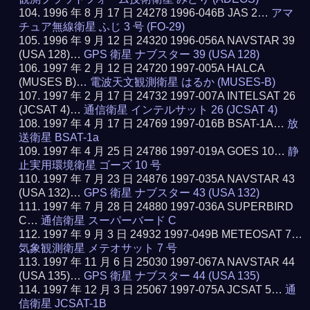
1996 年 8 月 17 日 24278 1996-046B JAS 2…
アマ
チュア無線衛星 ふじ 3 号 (FO-29)
1996 年 9 月 12 日 24320 1996-056A NAVSTAR 39
(USA 128)…
GPS 衛星 ナブスター 39 (USA 128)
1997 年 2 月 12 日 24720 1997-005A HALCA
(MUSES B)…
電波天文観測衛星 はるか (MUSES-B)
1997 年 2 月 17 日 24732 1997-007A INTELSAT 26
(JCSAT 4)…
通信衛星 インテルサット 26 (JCSAT 4)
1997 年 4 月 17 日 24769 1997-016B BSAT-1A…
放
送衛星 BSAT-1a
1997 年 4 月 25 日 24786 1997-019A GOES 10…
静
止実用環境衛星 ゴーズ 10 号
1997 年 7 月 23 日 24876 1997-035A NAVSTAR 43
(USA 132)…
GPS 衛星 ナブスター 43 (USA 132)
1997 年 7 月 28 日 24880 1997-036A SUPERBIRD
C…
通信衛星 スーパーバード C
1997 年 9 月 3 日 24932 1997-049B METEOSAT 7…
気象観測衛星 メテオサット 7 号
1997 年 11 月 6 日 25030 1997-067A NAVSTAR 44
(USA 135)…
GPS 衛星 ナブスター 44 (USA 135)
1997 年 12 月 3 日 25067 1997-075A JCSAT 5…
通
信衛星 JCSAT-1B