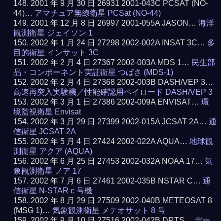
2001 年 9 月 30 日 26931 2001-043C PCSAT (NO-
44)…
アマチュア無線衛星 PCSat (NO-44)
2001 年 12 月 8 日 26997 2001-055A JASON…
海洋
観測衛星 ジェイソン 1
2002 年 1 月 24 日 27298 2002-002A INSAT 3C…
多
目的衛星 インサット 3C
2002 年 2 月 4 日 27367 2002-003A MDS 1…
民生部
品・コンポーネント実証衛星 つばさ (MDS-1)
2002 年 2 月 4 日 27368 2002-003B DASH/VEP 3…
高速再突入実験機／性能確認用ペイロード DASH/VEP 3
2002 年 3 月 1 日 27386 2002-009A ENVISAT…
環
境監視衛星 Envisat
2002 年 3 月 29 日 27399 2002-015A JCSAT 2A…
通
信衛星 JCSAT 2A
2002 年 5 月 4 日 27424 2002-022A AQUA…
地球観
測衛星 アクア (AQUA)
2002 年 6 月 25 日 27453 2002-032A NOAA 17…
気
象観測衛星 ノア 17
2002 年 7 月 6 日 27461 2002-035B NSTAR C…
通
信衛星 N-STAR c 号機
2002 年 8 月 29 日 27509 2002-040B METEOSAT 8
(MSG 1)…
気象観測衛星 メテオサット 8 号
2002 年 9 月 10 日 27516 2002-042B DRTS…
デー