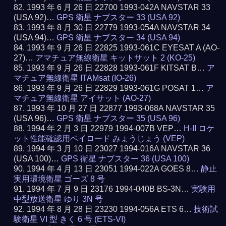
1993 年 6 月 26 日 22700 1993-042A NAVSTAR 33
(USA 92)…
GPS 衛星 ナブスター 33 (USA 92)
1993 年 8 月 30 日 22779 1993-054A NAVSTAR 34
(USA 94)…
GPS 衛星 ナブスター 34 (USA 94)
1993 年 9 月 26 日 22825 1993-061C EYESAT A (AO-
27)…
アマチュア無線衛星 キットサット 2 (KO-25)
1993 年 9 月 26 日 22828 1993-061F KITSAT B…
ア
マチュア無線衛星 ITAMsat (IO-26)
1993 年 9 月 26 日 22829 1993-061G POSAT 1…
ア
マチュア無線衛星 アイサット (AO-27)
1993 年 10 月 27 日 22877 1993-068A NAVSTAR 35
(USA 96)…
GPS 衛星 ナブスター 35 (USA 96)
1994 年 2 月 3 日 22979 1994-007B VEP…
H-II ロケ
ット性能確認用ペイロード みょうじょう (VEP)
1994 年 3 月 10 日 23027 1994-016A NAVSTAR 36
(USA 100)…
GPS 衛星 ナブスター 36 (USA 100)
1994 年 4 月 13 日 23051 1994-022A GOES 8…
静止
実用環境衛星 ゴーズ 8 号
1994 年 7 月 9 日 23176 1994-040B BS-3N…
実験用
中型放送衛星 ゆり 3N 号
1994 年 8 月 28 日 23230 1994-056A ETS 6…
技術試
験衛星 VI 型 きく 6 号 (ETS-VI)