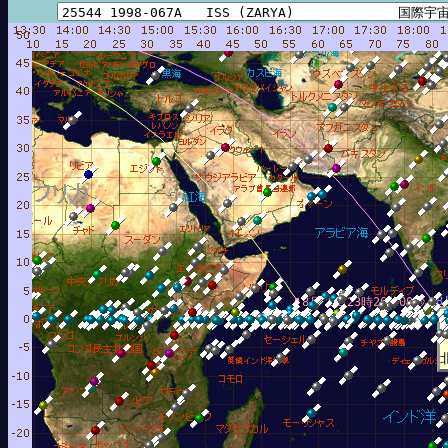
時29分49秒
8
8月 6日23時26分00秒