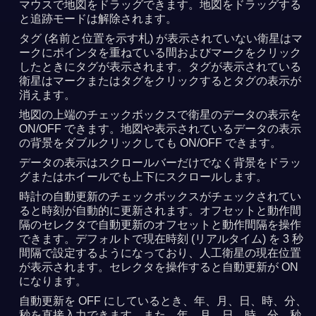
マウスで地図をドラッグできます。地図をドラッグする
と追跡モードは解除されます。
タグ (名前と位置を示す札) が表示されていない衛星はマ
ークにポインタを重ねている間およびマークをクリック
したときにタグが表示されます。タグが表示されている
衛星はマークまたはタグをクリックするとタグの表示が
消えます。
地図の上端のチェックボックスで衛星のデータの表示を
ON/OFF できます。地図や表示されているデータの表示
の背景をダブルクリックしても ON/OFF できます。
データの表示はスクロールバーだけでなく背景をドラッ
グまたはホイールでも上下にスクロールします。
時計の自動更新のチェックボックスがチェックされてい
ると時刻が自動的に更新されます。オフセットと動作間
隔のセレクタで自動更新のオフセットと動作間隔を操作
できます。デフォルトで現在時刻 (リアルタイム) を 3 秒
間隔で設定するようになっており、人工衛星の現在位置
が表示されます。セレクタを操作すると自動更新が ON
になります。
自動更新を OFF にしているとき、年、月、日、時、分、
秒を直接入力できます。また、年、月、日、時、分、秒