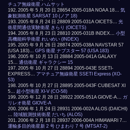
チュア無線衛星 ハムサット
2005 年 5 月 20 日 28654 2005-018A NOAA 18…
気
象観測衛星 SARSAT 10 (ノア 18)
2005 年 8 月 24 日 28809 2005-031A OICETS…
光
衛星間通信実験衛星 きらり (OICETS)
2005 年 8 月 23 日 28810 2005-031B INDEX…
小型
高機能科学衛星 れいめい (INDEX)
2005 年 9 月 26 日 28874 2005-038A NAVSTAR 57
(USA 183)…
GPS 衛星 ナブスター 57 (USA 183)
2005 年 10 月 13 日 28884 2005-041A GALAXY
15…
通信衛星 ギャラクシー 15
2005 年 10 月 27 日 28894 2005-043E SSETI-
EXPRESS…
アマチュア無線衛星 SSETI Express (XO-
53)
2005 年 10 月 27 日 28895 2005-043F CUBESAT XI
5…
超小型衛星 XI-V (CO-58)
2005 年 12 月 28 日 28922 2005-051A GIOVE-A…
ガ
リレオ衛星 GIOVE-A
2006 年 1 月 24 日 28931 2006-002A ALOS (DAICHI)
…
陸域観測技術衛星 だいち (ALOS)
2006 年 2 月 18 日 28937 2006-004A HIMAWARI 7…
運輸多目的衛星新 2 号 ひまわり 7 号 (MTSAT-2)