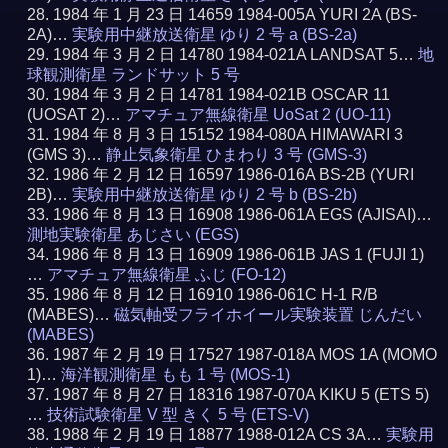
1984 年 1 月 23 日 14659 1984-005A YURI 2A (BS-
2A)…
実験用中継放送衛星 ゆり 2 号 a (BS-2a)
1984 年 3 月 2 日 14780 1984-021A LANDSAT 5…
地
球観測衛星 ランドサット 5 号
1984 年 3 月 2 日 14781 1984-021B OSCAR 11
(UOSAT 2)…
アマチュア無線衛星 UoSat 2 (UO-11)
1984 年 8 月 3 日 15152 1984-080A HIMAWARI 3
(GMS 3)…
静止気象衛星 ひまわり 3 号 (GMS-3)
1986 年 2 月 12 日 16597 1986-016A BS-2B (YURI
2B)…
実験用中継放送衛星 ゆり 2 号 b (BS-2b)
1986 年 8 月 13 日 16908 1986-061A EGS (AJISAI)…
測地実験衛星 あじさい (EGS)
1986 年 8 月 13 日 16909 1986-061B JAS 1 (FUJI 1)
…
アマチュア無線衛星 ふじ (FO-12)
1986 年 8 月 12 日 16910 1986-061C H-1 R/B
(MABES)…
磁気軸受フライホイール実験装置 じんだい
(MABES)
1987 年 2 月 19 日 17527 1987-018A MOS 1A (MOMO
1)…
海洋観測衛星 もも 1 号 (MOS-1)
1987 年 8 月 27 日 18316 1987-070A KIKU 5 (ETS 5)
…
技術試験衛星 V 型 きく 5 号 (ETS-V)
1988 年 2 月 19 日 18877 1988-012A CS 3A…
実験用