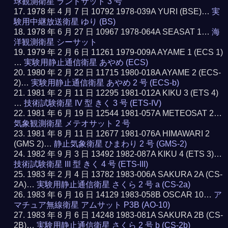
球観測衛星 ランドサット 3 号
1978 年 4 月 7 日 10792 1978-039A YURI (BSE)…
実
験用中継放送衛星 ゆり (BS)
1978 年 6 月 27 日 10967 1978-064A SEASAT 1…
海
洋観測衛星 シーサット
1979 年 2 月 6 日 11261 1979-009A AYAME 1 (ECS 1)
…
実験用静止通信衛星 あやめ (ECS)
1980 年 2 月 22 日 11715 1980-018A AYAME 2 (ECS-
2)…
実験用静止通信衛星 あやめ 2 号 (ECS-b)
1981 年 2 月 11 日 12295 1981-012A KIKU 3 (ETS 4)
…
技術試験衛星 IV 型 きく 3 号 (ETS-IV)
1981 年 6 月 19 日 12544 1981-057A METEOSAT 2…
気象観測衛星 メテオサット 2 号
1981 年 8 月 11 日 12677 1981-076A HIMAWARI 2
(GMS 2)…
静止気象衛星 ひまわり 2 号 (GMS-2)
1982 年 9 月 3 日 13492 1982-087A KIKU 4 (ETS 3)…
技術試験衛星 III 型 きく 4 号 (ETS-III)
1983 年 2 月 4 日 13782 1983-006A SAKURA 2A (CS-
2A)…
実験用静止通信衛星 さくら 2 号 a (CS-2a)
1983 年 6 月 16 日 14129 1983-058B OSCAR 10…
ア
マチュア無線衛星 アムサット P3B (AO-10)
1983 年 8 月 6 日 14248 1983-081A SAKURA 2B (CS-
2B)…
実験用静止通信衛星 さくら 2 号 b (CS-2b)