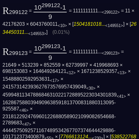
299122
10
-1
R
=
= 1111111111...
= 11 ×
299122
<299122>
9
42176203 × 6043760011
× [
1504181018...
] × [
26
<10>
<149551>
34450311...
]
(0.01%)
<149553>
299123
10
-1
R
=
= 1111111111...
=
299123
<299123>
9
21649 × 513239 × 852559 × 62739997 × 419968693 ×
698153083 × 164649264121
× 1671238529357
×
<12>
<13>
15488802592953631
×
<17>
241573142393627673576957439049
×
<30>
4599481134788684631022172889522303430183­9
×
<41>
1628675880394909638591813700831880313095­
925587
×
<46>
2318122924769601226880589021099082654668­
2789683
×
<47>
4444575092571167489534267707374644429886­
101712373400879
× [
7766613124...
] × [
538522768
<55>
<230>