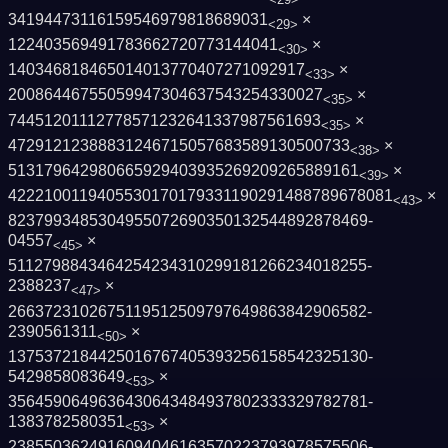
34194473116159546979818689031
×
<29>
122403569491783662720773144041
×
<30>
140346818465014013770407271092917
×
<33>
20086446755059947304637543254330027
×
<35>
74451201112778571232641337987561693
×
<35>
47291212388831246715057683589130500733
×
<38>
513179642980665929403935269209265889161
×
<39>
4222100119405530170179331190291488789678­081
×
<43>
8237993485304955072690350132544892878469­
04557
×
<45>
5112798843464254234310299181266234018255­
2388237
×
<47>
2663723102675119512509797649863842906582­
2390561311
×
<50>
1375372184425016767405393256158542325130­
5429858083649
×
<53>
3564590649636430643484937802333329782781­
1383782580351
×
<53>
2385503624916094046163570223793978575506­