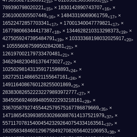
<15>
<15>
789390798020221
× 1830142890743707
×
<15>
<16>
2361000305507449
× 14843319069061759
×
<16>
<17>
16522472857703341
× 17001340047779821
×
<17>
<17>
167798066344417387
× 1344628210313298373
×
<18>
<19>
4275059247395484791
× 10333368198032025917
<19>
<20>
× 105556067599502842081
×
<21>
126197002179733470481
×
<21>
3462948230491376473027
×
<22>
102502981431359171598893
×
<24>
182725114866521155647161
×
<24>
1491164086760128255001869
×
<25>
283830826522232279893972777
×
<27>
38450569246994805922293218161
×
<29>
33670587927455442579575167786879669
×
<35>
1471865453993855302660887614137521979
×
<37>
5571170781540045423292640754334163561
×
<37>
16205834846012967584927082656402106953
×
<38>