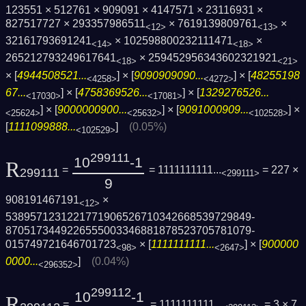
123551 × 512761 × 909091 × 4147571 × 23116931 ×
827517727 × 293357986511
× 7619139809761
×
<12>
<13>
32161793691241
× 102598800232111471
×
<14>
<18>
265212793249617641
× 259452956343602321921
<18>
<21>
× [
4944508521...
] × [
9090909090...
] × [
48255198
<4258>
<4272>
67...
] × [
4758369526...
] × [
1329276526...
<17030>
<17081>
] × [
9000000900...
] × [
9091000909...
] ×
<25624>
<25632>
<102528>
[
1111099888...
]
(0.05%)
<102529>
299111
10
-1
R
=
= 1111111111...
= 227 ×
299111
<299111>
9
908191467191
×
<12>
5389571231221771906526710342668539729849­
8705173449226555003346881878523705781079­
015749721646701723
× [
1111111111...
] × [
900000
<98>
<2647>
0000...
]
(0.04%)
<296352>
299112
10
-1
R
=
= 1111111111...
= 3 × 7