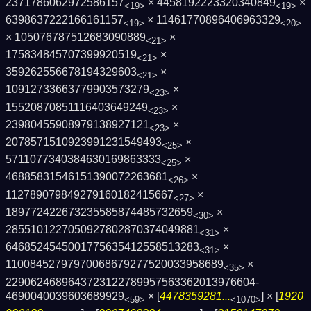
2371786062972586157
× 4458192223320340849
×
<19>
<19>
6398637222166161157
× 11461770896406963329
<19>
<20>
× 105076787512683090889
×
<21>
175834845707399920519
×
<21>
359262556678194329603
×
<21>
10912733663779903573279
×
<23>
15520870851116403649249
×
<23>
23980455908979138927121
×
<23>
2078571510923991231549493
×
<25>
5711077340384630169863333
×
<25>
46885831546151390072263681
×
<26>
112789079849279160182415667
×
<27>
189772422673235585874485732659
×
<30>
2855101227050927802870374049881
×
<31>
6468524545001775635412558513283
×
<31>
11008452797970068679277520033958689
×
<35>
2290624689643723122789957563362013976604­
4690040039603689929
× [
4478359281...
] × [
1920
<59>
<1070>