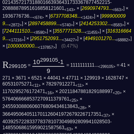
0214357217318801663936431733367877452215­
20888878951616858121601
× [
2690974793...
] ×
<143>
<663>
1936776736...
× [
6737708348...
] × [
999900009
<674>
<1424>
9...
] × [
2897458899...
] × [
2414253302...
] ×
<2872>
<5740>
<8583>
[
7244111510...
] × [
3557771528...
] × [
316316664
<8590>
<11455>
9...
] × [
2951752093...
] × [
4949101270...
]
<17216>
<34427>
<68882>
× [
1000000000...
]
(0.47%)
<137857>
299105
10
-1
R
=
= 1111111111...
= 41 ×
299105
<299105>
9
271 × 3671 × 6521 × 44041 × 47711 × 129919 × 1628747 ×
60531075271
× 78297912271
×
<11>
<11>
1170295276172471
× 20211847881829188997
×
<16>
<20>
5764066668537270911379761
×
<25>
2455930880606076809434613843
×
<28>
3664950640511701126041972679226717351
×
<37>
4039257228337783781073049892809941028503­
14855068615959021587563
×
<63>