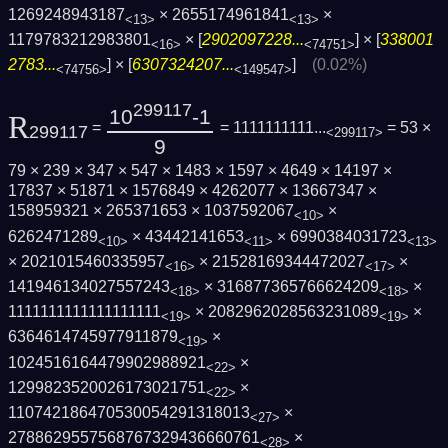
1269248943187
× 2655174961841
×
<13>
<13>
1179783212983801
× [
2902097228...
] × [
338001
<16>
<74751>
2783...
] × [
6307324207...
]
(0.02%)
<74756>
<149547>
299117
10
-1
R
=
= 1111111111...
= 53 ×
299117
<299117>
9
79 × 239 × 347 × 547 × 1483 × 1597 × 4649 × 14197 ×
17837 × 51871 × 1576849 × 4262077 × 13667347 ×
158959321 × 265371653 × 1037592067
×
<10>
6262471289
× 43442141653
× 6990384031723
<10>
<11>
<13>
× 2021015460335957
× 21528169344472027
×
<16>
<17>
141946134027557243
× 316877365766624209
×
<18>
<18>
1111111111111111111
× 2082962028563231089
×
<19>
<19>
6364614745977911879
×
<19>
1024516164479902988921
×
<22>
1299823520026173021751
×
<22>
110742186470530054291318013
×
<27>
2788629557568767329436660761
×
<28>