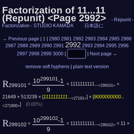
Factorization of 11...11
(Repunit) <Page 2992>
-
Repunit
-
Factorization
-
STUDIO KAMADA
日本語に
← Previous page
|
1
|
2980
2981
2982
2983
2984
2985
2986
2992
2987
2988
2989
2990
2991
2993
2994
2995
2996
2997
2998
2999
3000
|
|
Next page →
remove soft hyphens
|
plain text version
299101
10
-1
R
=
= 1111111111...
=
299101
<299101>
9
21649 × 513239 × [
1111111111...
] × [
9000000000...
<27191>
]
(0.00%)
<271900>
299102
10
-1
R
=
= 1111111111...
= 11 ×
299102
<299102>
9