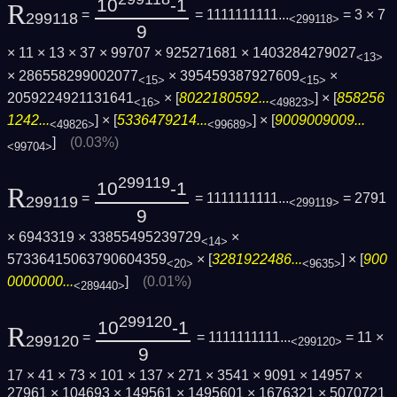
10
-1
R
=
= 1111111111...
= 3 × 7
299118
<299118>
9
× 11 × 13 × 37 × 99707 × 925271681 × 1403284279027
<13>
× 286558299002077
× 395459387927609
×
<15>
<15>
2059224921131641
× [
8022180592...
] × [
858256
<16>
<49823>
1242...
] × [
5336479214...
] × [
9009009009...
<49826>
<99689>
]
(0.03%)
<99704>
299119
10
-1
R
=
= 1111111111...
= 2791
299119
<299119>
9
× 6943319 × 33855495239729
×
<14>
57336415063790604359
× [
3281922486...
] × [
900
<20>
<9635>
0000000...
]
(0.01%)
<289440>
299120
10
-1
R
=
= 1111111111...
= 11 ×
299120
<299120>
9
17 × 41 × 73 × 101 × 137 × 271 × 3541 × 9091 × 14957 ×
27961 × 104693 × 149561 × 1495601 × 1676321 × 5070721