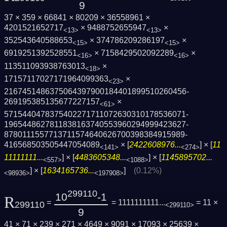
9
37 × 359 × 66841 × 80209 × 36558961 ×
4201521652717
× 9488752655947
×
<13>
<13>
352543640588653
× 374786209286197
×
<15>
<15>
6919251392528551
× 7158429502092289
×
<16>
<16>
113511093938763013
×
<18>
17157117027171964099363
×
<23>
2167451486375064397900184401899510260456­
269195385135677227157
×
<61>
5715440478375402271711072630310178536071­
1965448627811838163740553960294999423627­
8780111557713711574640626700398384915989­
416568503505447054089
× [
2422608976...
] × [
11
<141>
<274>
11111111...
] × [
4483605348...
] × [
1145895702...
<557>
<1088>
] × [
1634165736...
]
(0.12%)
<98936>
<197908>
299110
10
-1
R
=
= 1111111111...
= 11 ×
299110
<299110>
9
41 × 71 × 239 × 271 × 4649 × 9091 × 17093 × 25639 ×