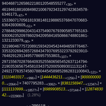
940468712658622180120548555277
×
<30>
4619461881608498210067923431297423634578­
6346173
×
<47>
1533607170561819381481198865376847070683­
63643930609
×
<51>
2788482998620431437549076793905857765163­
9300623520978602942095841650866748801861­
1321233079
×
<90>
3219804677572089159342045424494659776467­
3353202694265726843479376953223792923910­
764829129134957786957553803
×
<107>
2971556702876640935255606565452637114794­
2190353656754581034375200050893011131147­
2492177635745807880445458985286283110084­3
×
<121>
[
3110463317...
] × [
1444436211...
] × [
900000000
<996>
<1256>
0...
] ×
7407795283...
× [
8381156947...
] ×
<2064>
<3062>
<12347>
[
1111110999...
] × [
6989908513...
] × [
12874830
<18577>
<37144>
42...
]
(1.28%)
<222900>
299118