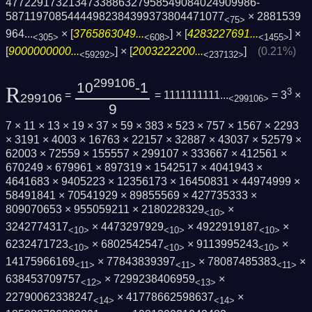
4772291732134733886327958549084024909986­
58711970854444982384399373804471077
×
2881539
<75>
964...
× [
3765863049...
] × [
4283227691...
] ×
<305>
<608>
<1455>
[
9000000000...
] × [
2003222200...
]
(0.21%)
<59292>
<237132>
299106
10
-1
R
3
=
= 1111111111...
= 3
×
299106
<299106>
9
7 × 11 × 13 × 19 × 37 × 59 × 383 × 523 × 757 × 1567 × 2293
× 3191 × 4003 × 16763 × 22157 × 32887 × 43037 × 52579 ×
62003 × 72559 × 155557 × 299107 × 333667 × 412561 ×
670249 × 679961 × 897319 × 1542517 × 4041943 ×
4641683 × 9405223 × 12356173 × 16450831 × 44974999 ×
58491841 × 70541929 × 89855569 × 427735333 ×
809070653 × 955059211 × 2180228329
×
<10>
3242774317
× 4473297929
× 4922919187
×
<10>
<10>
<10>
6232471723
× 6802542547
× 9113995243
×
<10>
<10>
<10>
14175966169
× 77843839397
× 78087485383
×
<11>
<11>
<11>
638453709757
× 7299238406959
×
<12>
<13>
22790062338247
× 41778662598637
×
<14>
<14>