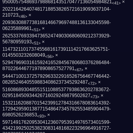
9500057548693798868143517047713605498482­1
×
<41>
2022164264074817188538265721619093637104­
210723
×
<46>
2093630887738168146679697488136133045598­
06235889961
×
<51>
2625337693394736524749030680609212373929­
56780959193
×
<51>
1147321101737455681617391114217663625751­
0145503232608049
×
<56>
5294796903161592416528456780680376286484­
870226446771978908657527791
×
<67>
5444710013725792963322916526756467746442­
08265246405598834086237345292487
×
<72>
5160868930485515110885377938636202783672­
029518450934426716029249879502627
×
<73>
1532116208870154239912784316678083614392­
1729429590138771548647345792553485904479­
6980526236853
×
<93>
5971491762095304123607953914976573401599­
4342199250253823083148168223296964916727­