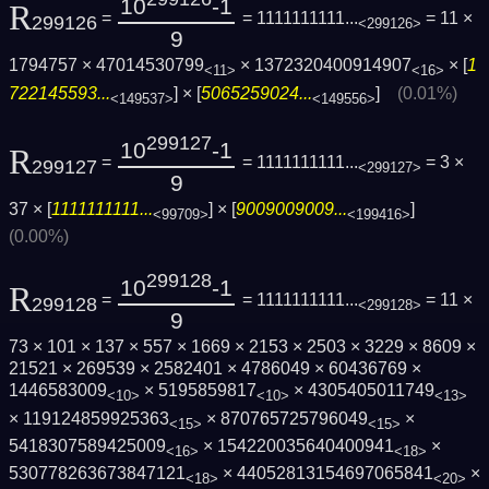
10
-1
R
=
= 1111111111...
= 11 ×
299126
<299126>
9
1794757 × 47014530799
× 1372320400914907
× [
1
<11>
<16>
722145593...
] × [
5065259024...
]
(0.01%)
<149537>
<149556>
299127
10
-1
R
=
= 1111111111...
= 3 ×
299127
<299127>
9
37 × [
1111111111...
] × [
9009009009...
]
<99709>
<199416>
(0.00%)
299128
10
-1
R
=
= 1111111111...
= 11 ×
299128
<299128>
9
73 × 101 × 137 × 557 × 1669 × 2153 × 2503 × 3229 × 8609 ×
21521 × 269539 × 2582401 × 4786049 × 60436769 ×
1446583009
× 5195859817
× 4305405011749
<10>
<10>
<13>
× 119124859925363
× 870765725796049
×
<15>
<15>
5418307589425009
× 154220035640400941
×
<16>
<18>
530778263673847121
× 44052813154697065841
×
<18>
<20>