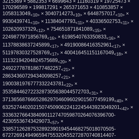
3215369 × 5882353 × 6699643 × 11160319 × 19725473 ×
170296589 × 199817291 × 265371653 × 410853857 ×
1058313049
× 3040714273
× 6448757017
×
<10>
<10>
<10>
9930439741
× 11384047793
× 40336502753
×
<10>
<11>
<11>
102620937329
× 754651871841089
×
<12>
<15>
2249877971856769
× 6198540763350833
×
<16>
<16>
11378838637245899
× 49190086416352961
×
<17>
<17>
51197830327528769
× 400416451151167049
×
<17>
<18>
11132194204824575689
×
<20>
249227787818677482257
×
<21>
286343607294340098257
×
<21>
1900381976777332243781
×
<22>
3535844627223287305638044572703
×
<31>
3713656876665286297046096029015677459199
×
<40>
6325274402021507450906224122454439230492­01
×
<42>
3336327664384090112747059870264076396700­
42305536743429073
×
<57>
3385712628753289239019454468275018070505­
6727269149496594755320455272870740814407­