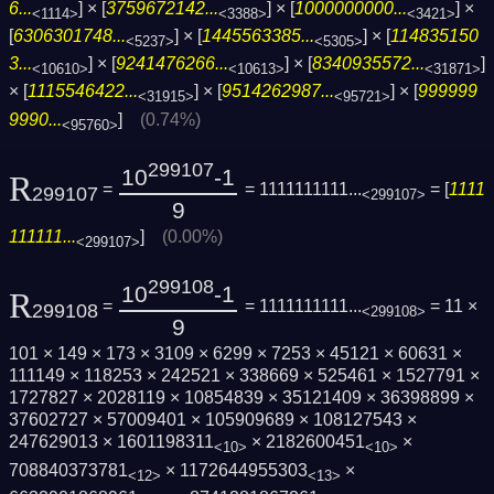
6...
] × [
3759672142...
] × [
1000000000...
] ×
<1114>
<3388>
<3421>
[
6306301748...
] × [
1445563385...
] × [
114835150
<5237>
<5305>
3...
] × [
9241476266...
] × [
8340935572...
]
<10610>
<10613>
<31871>
× [
1115546422...
] × [
9514262987...
] × [
999999
<31915>
<95721>
9990...
]
(0.74%)
<95760>
299107
10
-1
R
=
= 1111111111...
= [
1111
299107
<299107>
9
111111...
]
(0.00%)
<299107>
299108
10
-1
R
=
= 1111111111...
= 11 ×
299108
<299108>
9
101 × 149 × 173 × 3109 × 6299 × 7253 × 45121 × 60631 ×
111149 × 118253 × 242521 × 338669 × 525461 × 1527791 ×
1727827 × 2028119 × 10854839 × 35121409 × 36398899 ×
37602727 × 57009401 × 105909689 × 108127543 ×
247629013 × 1601198311
× 2182600451
×
<10>
<10>
708840373781
× 1172644955303
×
<12>
<13>