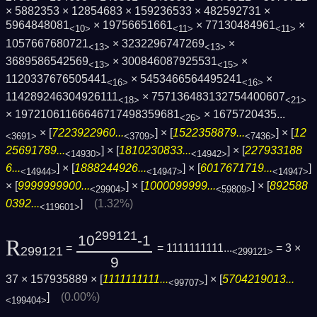
× 5882353 × 12854683 × 159236533 × 482592731 ×
5964848081
× 19756651661
× 77130484961
×
<10>
<11>
<11>
1057667680721
× 3232296747269
×
<13>
<13>
3689586542569
× 300846087925531
×
<13>
<15>
1120337676505441
× 5453466564495241
×
<16>
<16>
114289246304926111
× 757136483132754400607
<18>
<21>
× 19721061166646717498359681
×
1675720435...
<26>
× [
7223922960...
] × [
1522358879...
] × [
12
<3691>
<3709>
<7436>
25691789...
] × [
1810230833...
] × [
227933188
<14930>
<14942>
6...
] × [
1888244926...
] × [
6017671719...
]
<14944>
<14947>
<14947>
× [
9999999900...
] × [
1000099999...
] × [
892588
<29904>
<59809>
0392...
]
(1.32%)
<119601>
299121
10
-1
R
=
= 1111111111...
= 3 ×
299121
<299121>
9
37 × 157935889 × [
1111111111...
] × [
5704219013...
<99707>
]
(0.00%)
<199404>