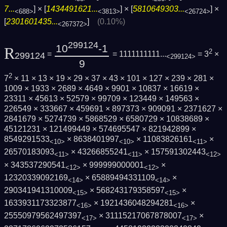
7...
] × [
1434491621...
] × [
5810649303...
] ×
<688>
<3813>
<26724>
[
2301601435...
]
(0.10%)
<267372>
299124
10
-1
R
2
=
= 1111111111...
= 3
×
299124
<299124>
9
2
7
× 11 × 13 × 19 × 29 × 37 × 43 × 101 × 127 × 239 × 281 ×
1009 × 1933 × 2689 × 4649 × 9901 × 10837 × 16619 ×
23311 × 45613 × 52579 × 99709 × 123449 × 149563 ×
226549 × 333667 × 459691 × 897373 × 909091 × 2371627 ×
2841679 × 5274739 × 5868529 × 6580729 × 10838689 ×
45121231 × 121499449 × 574695547 × 821942899 ×
8549291533
× 8638401997
× 11083826161
×
<10>
<10>
<11>
26570183093
× 43266855241
× 157591302443
<11>
<11>
<12>
× 343537290541
× 999999000001
×
<12>
<12>
12320339092169
× 65889494331109
×
<14>
<14>
290341941310009
× 568243179358597
×
<15>
<15>
1633931173323877
× 1921436048294281
×
<16>
<16>
25550979562497397
× 31115217067878007
×
<17>
<17>