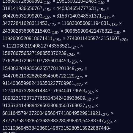
135080726389891
× 198130021042483
×
<15>
<15>
318141936656767
× 440334654777631
×
<15>
<15>
804205031099203
× 31567140348551371
×
<15>
<17>
34272841628311453
× 116830056091194031
×
<17>
<18>
243982636306215403
× 309659909421478321
×
<18>
<18>
1192600520918671411
× 27400114059743151607
<19>
<20>
× 112103021940812743353521
×
<24>
158786756527198855370239
×
<24>
2762580729671077856014459
×
<25>
154083204930662557781201849
×
<27>
644706210828262854506722129
×
<27>
911403659982416350227709961
×
<27>
1274194732898148471766404179653
×
<31>
1893231723717766314342428938609
×
<31>
9136734149894295938064503769037
×
<31>
6811645794372004956047418049529911921
×
<37>
87775758732852368588328089882054383747
×
<38>
1311086945384236014967315280513922887448­