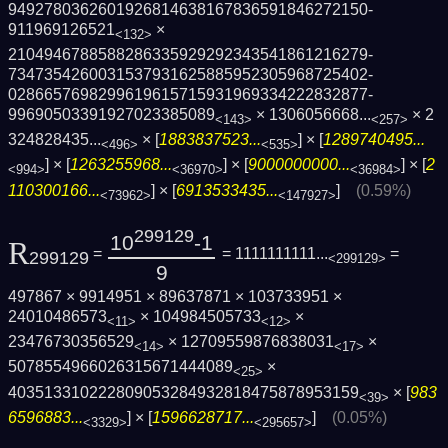
9492780362601926814638167836591846272150­
911969126521
×
<132>
2104946788588286335929292343541861216279­
7347354260031537931625885952305968725402­
0286657698299619615715931969334222832877­
99690503391927023385089
×
1306056668...
×
2
<143>
<257>
324828435...
× [
1883837523...
] × [
1289740495...
<496>
<535>
] × [
1263255968...
] × [
9000000000...
] × [
2
<994>
<36970>
<36984>
110300166...
] × [
6913533435...
]
(0.59%)
<73962>
<147927>
299129
10
-1
R
=
= 1111111111...
=
299129
<299129>
9
497867 × 9914951 × 89637871 × 103733951 ×
24010486573
× 104984505733
×
<11>
<12>
23476730356529
× 12709559876838031
×
<14>
<17>
5078554966026315671444089
×
<25>
403513310222809053284932818475878953159
× [
983
<39>
6596883...
] × [
1596628717...
]
(0.05%)
<3329>
<295657>