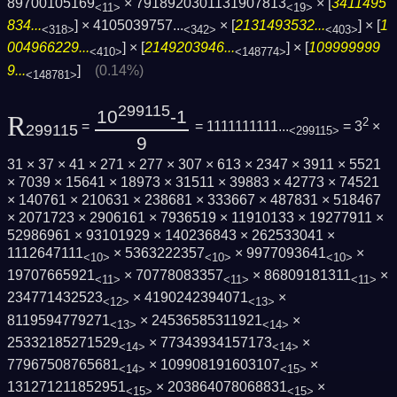
89700105169
× 7918920301131907813
× [
3411495
<11>
<19>
834...
] ×
4105039757...
× [
2131493532...
] × [
1
<318>
<342>
<403>
004966229...
] × [
2149203946...
] × [
109999999
<410>
<148774>
9...
]
(0.14%)
<148781>
299115
10
-1
R
2
=
= 1111111111...
= 3
×
299115
<299115>
9
31 × 37 × 41 × 271 × 277 × 307 × 613 × 2347 × 3911 × 5521
× 7039 × 15641 × 18973 × 31511 × 39883 × 42773 × 74521
× 140761 × 210631 × 238681 × 333667 × 487831 × 518467
× 2071723 × 2906161 × 7936519 × 11910133 × 19277911 ×
52986961 × 93101929 × 140236843 × 262533041 ×
1112647111
× 5363222357
× 9977093641
×
<10>
<10>
<10>
19707665921
× 70778083357
× 86809181311
×
<11>
<11>
<11>
234771432523
× 4190242394071
×
<12>
<13>
8119594779271
× 24536585311921
×
<13>
<14>
25332185271529
× 77343934157173
×
<14>
<14>
77967508765681
× 109908191603107
×
<14>
<15>
131271211852951
× 203864078068831
×
<15>
<15>