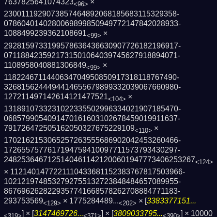
7637825641074323
×
<96>
2300111929073857464892068185683115329358­
0786040140280069899850949772147842028933­
1088499239362108691
×
<99>
2928159733199578636436630907726182196917­
0711884235921731501064039745627918894071­
1108958040881306849
×
<99>
1182246711440634704950850917318118767490­
3268156244494414655679899332039067660980­
127211497142614121477521
×
<104>
1318910733231022335502996334021907185470­
0685799054091470161603102678459019911637­
791726472505162050327675229109
×
<110>
1702162153065257263555686902042453260466­
1726557577617194759410097711573793430297­
2482536467125140461142120060194777340625­3267
<124>
× 1121401477221110433681152383767817503966­
1021219748532792755132723848484657089955­
8676962628229357741668578262708884771183­
293753569
×
1775284489...
× [
3383377151...
<129>
<202>
] × [
3147469726...
] × [
3809033795...
] ×
10000
<319>
<371>
<390>