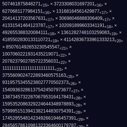
507461875848271
× 3723308031697201
×
<15>
<16>
6270681177984151
× 13168164561429877
×
<16>
<17>
20414137203567631
× 30698046888306409
×
<17>
<17>
41331541464123787
× 102091899603341191
×
<17>
<18>
492655388320084111
× 1361282748103259083
×
<18>
<19>
4185502830133110721
× 41142836733961333213
<19>
<20>
× 850761492653230545547
×
<21>
1007060221931435219071
×
<22>
2078237902785722356031
×
<22>
11111111111111111111111
×
<23>
3755609024722893460575163
×
<25>
93195753455238027770502373
×
<26>
154093632861375424507973677
×
<27>
1387345732287067953164178431
×
<28>
1595352086329224644348978893
×
<28>
5799951513941382144830754391
×
<28>
17452955481423492661946457391
×
<29>
28456578610981323364600179787
×
<29>