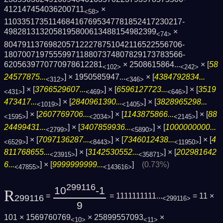
412147454036200711
×
<58>
1103351735114684167695347781852417230217­
4982813132058195800613488154982399
×
<74>
8047911376982057122278751042116522556706­
1807007197555997118807374807829173783566­
6205639770770978612281
×
2508615864...
× [
58
<102>
<242>
24577875...
] ×
1950585947...
× [
4384792834...
<312>
<346>
] × [
3766529607...
] × [
6596127723...
] × [
3519
<431>
<469>
<646>
473417...
] × [
2840961390...
] × [
3828965298...
<1019>
<1405>
] × [
2607769706...
] × [
1143875866...
] × [
88
<1595>
<2034>
<2145>
24499431...
] × [
3407859936...
] × [
1000000000...
<2799>
<5890>
] × [
7097136287...
] × [
7346012438...
] × [
4
<6529>
<8443>
<11950>
811768655...
] × [
3142530552...
] × [
202981642
<23915>
<35871>
6...
] × [
9999999999...
]
(0.73%)
<47855>
<143616>
299116
10
-1
R
=
= 1111111111...
= 11 ×
299116
<299116>
9
101 × 1569760769
× 25899557093
×
<10>
<11>