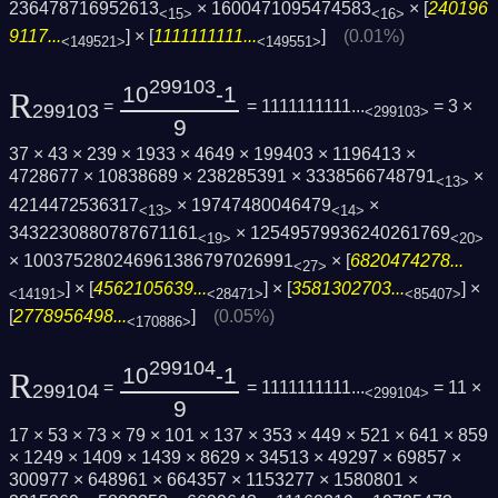
236478716952613
× 1600471095474583
× [
240196
<15>
<16>
9117...
] × [
1111111111...
]
(0.01%)
<149521>
<149551>
299103
10
-1
R
=
= 1111111111...
= 3 ×
299103
<299103>
9
37 × 43 × 239 × 1933 × 4649 × 199403 × 1196413 ×
4728677 × 10838689 × 238285391 × 3338566748791
×
<13>
4214472536317
× 19747480046479
×
<13>
<14>
3432230880787671161
× 12549579936240261769
<19>
<20>
× 100375280246961386797026991
× [
6820474278...
<27>
] × [
4562105639...
] × [
3581302703...
] ×
<14191>
<28471>
<85407>
[
2778956498...
]
(0.05%)
<170886>
299104
10
-1
R
=
= 1111111111...
= 11 ×
299104
<299104>
9
17 × 53 × 73 × 79 × 101 × 137 × 353 × 449 × 521 × 641 × 859
× 1249 × 1409 × 1439 × 8629 × 34513 × 49297 × 69857 ×
300977 × 648961 × 664357 × 1153277 × 1580801 ×