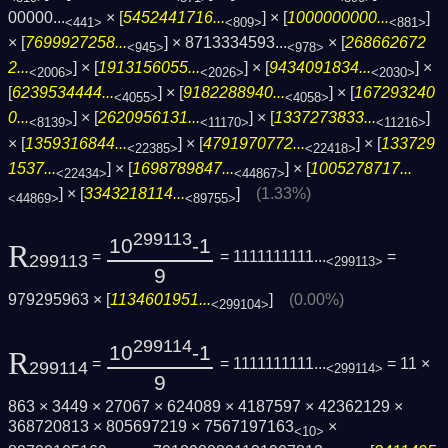
00000...
× [
5452441716...
] × [
1000000000...
]
<441>
<809>
<881>
× [
7699927258...
] ×
8713334593...
× [
268662672
<945>
<978>
2...
] × [
1913156055...
] × [
9434091834...
] ×
<2006>
<2026>
<2030>
[
6239534444...
] × [
9182288940...
] × [
167293240
<4055>
<4058>
0...
] × [
2620956131...
] × [
1337273833...
]
<8139>
<11170>
<11216>
× [
1359316844...
] × [
4791970772...
] × [
133729
<22385>
<22418>
1537...
] × [
1698789847...
] × [
1005278717...
<22434>
<44867>
] × [
3343218114...
]
(1.33%)
<44869>
<89755>
299113
10
-1
R
=
= 1111111111...
=
299113
<299113>
9
979295963 × [
1134601951...
]
(0.00%)
<299104>
299114
10
-1
R
=
= 1111111111...
= 11 ×
299114
<299114>
9
863 × 3449 × 27067 × 624089 × 4187597 × 42362129 ×
368720813 × 805697219 × 7567197163
×
<10>