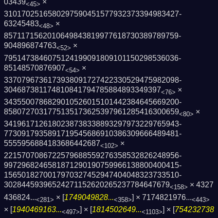
03439
×
<45>
3101702516580297590451577932373394983427­
63245483
×
<48>
8571171562010649843819977618730389789759­
904896874763
×
<52>
7951473846075124199091809101150298536036­
85148570876907
×
<54>
3370796736173938091727422330529475982098­
304687381174810841794785884893349397
×
<76>
3435500786829010526015101442384645669200­
8580727031775135173625397961285416300659
×
<80>
3419617126180238738338893297973229765943­
7730917935891719545686910386309666489481­
5555956884183686442687
×
<102>
2215707086722579688559276358532826248956­
9972968246581871290190759966138800400415­
1565018270017970327452947404048323733510­
30284459396524271152620265237784647679
×
4327
<158>
436824...
× [
1749049828...
] ×
7174821976...
<281>
<358>
<443>
× [
1940469163...
] × [
1814502649...
] × [
754232738
<497>
<1103>