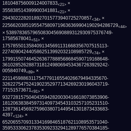
181048756009124007833
×
<21>
355838514399900341881
×
<21>
2943022282018927015773940725270857
×
<34>
2256620385195547580971963636990419029428­6729
<44>
× 5389783657965083045690889312930975376749­
17585678041
×
<51>
1757855013584091345691131668356707515113­
2274090424405862513992032108985729
×
<74>
1799155074645263677888568684590719168648­
3610285262887318124980694534367263929242­
005840749
×
<89>
2211459886311754779116554026679494335670­
3262275475241902352977134269230196043719­
77151573671
×
<91>
9327281575040435942820030416618073853906­
1812063838459731409734543103257105231510­
1287361456927596038071449541301873433683­
4397
×
<124>
6520655709313341698465187621108953571040­
3595333062378353092332941289776570384185­