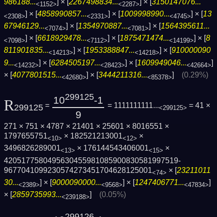
986188...
] × [
2267498834...
] × [
3150147076...
<1152>
<2287>
] × [
4858990857...
] × [
1009998990...
] × [
13
<2308>
<2331>
<4745>
67946129...
] × [
1354970887...
] × [
1564395611...
<7074>
<7081>
] × [
6618929478...
] × [
1875471474...
] × [
8
<7098>
<7112>
<14199>
811901835...
] × [
1953388847...
] × [
910000090
<14213>
<14218>
9...
] × [
6284505197...
] × [
1609949046...
]
<14232>
<28423>
<42664>
× [
4077801515...
] × [
3444211316...
]
(0.29%)
<42680>
<85378>
299125
10
-1
R
=
= 1111111111...
= 41 ×
299125
<299125>
9
271 × 751 × 4787 × 21401 × 25601 × 8016551 ×
1797655751
× 182521213001
×
<10>
<12>
3496826289001
× 176144543406001
×
<13>
<15>
4205177580495630455981085900830581997519­
9677041099230574273451704628125001
× [
23211011
<74>
30...
] × [
9000090000...
] × [
1247406771...
]
<2389>
<9568>
<47834>
× [
2859735993...
]
(0.05%)
<239188>
299126