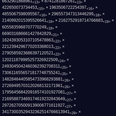
6632901868961
× 8741281867261
×
<13>
<13>
422650073734453
× 1963506722254397
×
<15>
<16>
4855067598095567
× 296557347313446299
×
<16>
<18>
2140992015395526641
× 2162752918714766683
×
<19>
<19>
6055835968707770249
×
<19>
669031686661427842829
×
<21>
1624393053107105478863
×
<22>
2212394296770203368013
×
<22>
2790585923686397120521
×
<22>
120211879995257326922509
×
<24>
2493045042460362392708311
×
<25>
7306116556571817748755241
×
<25>
14828464405854733968293881
×
<26>
27269495703120268132171961
×
<26>
179564568420916574101927081
×
<27>
216958873469174619232843649
×
<27>
297262705009139006771611927
×
<27>
34173003529432362514766613941
×
<29>