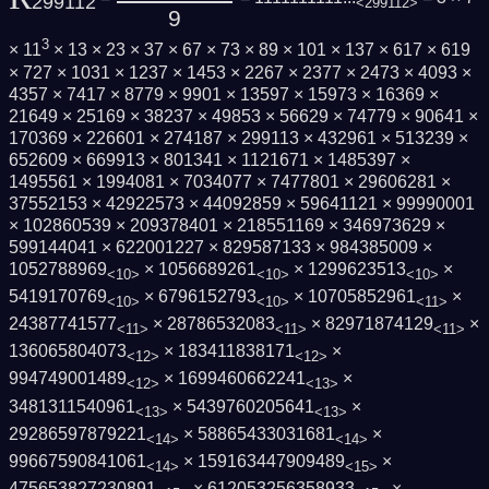
299112
<299112>
9
3
× 11
× 13 × 23 × 37 × 67 × 73 × 89 × 101 × 137 × 617 × 619
× 727 × 1031 × 1237 × 1453 × 2267 × 2377 × 2473 × 4093 ×
4357 × 7417 × 8779 × 9901 × 13597 × 15973 × 16369 ×
21649 × 25169 × 38237 × 49853 × 56629 × 74779 × 90641 ×
170369 × 226601 × 274187 × 299113 × 432961 × 513239 ×
652609 × 669913 × 801341 × 1121671 × 1485397 ×
1495561 × 1994081 × 7034077 × 7477801 × 29606281 ×
37552153 × 42922573 × 44092859 × 59641121 × 99990001
× 102860539 × 209378401 × 218551169 × 346973629 ×
599144041 × 622001227 × 829587133 × 984385009 ×
1052788969
× 1056689261
× 1299623513
×
<10>
<10>
<10>
5419170769
× 6796152793
× 10705852961
×
<10>
<10>
<11>
24387741577
× 28786532083
× 82971874129
×
<11>
<11>
<11>
136065804073
× 183411838171
×
<12>
<12>
994749001489
× 1699460662241
×
<12>
<13>
3481311540961
× 5439760205641
×
<13>
<13>
29286597879221
× 58865433031681
×
<14>
<14>
99667590841061
× 159163447909489
×
<14>
<15>
475653827230891
× 612053256358933
×