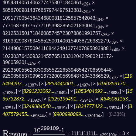
40548140514062774758071840361
×
<29>
58587009814376657974497513881
×
<29>
1091770054364346800818125857542043
×
<34>
7771687997757771053982855021830041
×
<34>
321253150171846085745723078861991757
×
<36>
316362908763458525001406154038726382279
×
<39>
2144906157509411684424913774078958939881
×
<40>
1023037643093214557651333120422980213172­
396059301
×
<49>
2923500556298303355222653948542706598448­
925085853709961673200056984872843366529
× [
119
<79>
5494297...
] × [
2853440001...
] × [
5180359170...
<1387>
<1497>
] × [
8291233062...
] × [
1853404692...
] × [
15
<1625>
<1649>
<1868>
35732872...
] × [
2325195491...
] × [
4645081153...
<1892>
<2941>
] × [
3249084540...
] × [
1834777422...
] × [
8
<3251>
<3819>
<69534>
407579455...
] × [
9900990099...
]
(0.33%)
<69544>
<139104>
299109
10
-1
R
=
= 1111111111...
= 3 ×
299109
<299109>