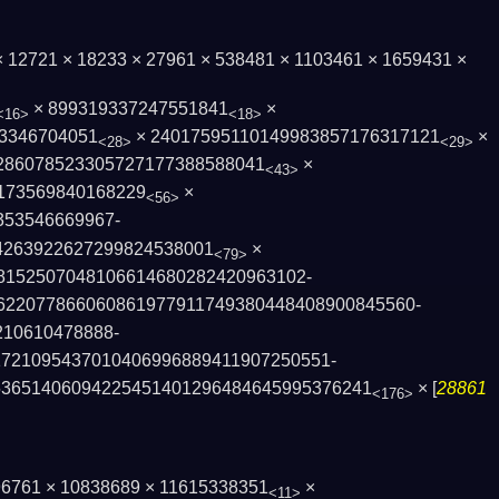
 × 12721 × 18233 × 27961 × 538481 × 1103461 × 1659431 ×
× 899319337247551841
×
<16>
<18>
3346704051
× 24017595110149983857176317121
×
<28>
<29>
286078523305727177388588­041
×
<43>
173569840168229
×
<56>
353546669967­
4263922627299824538001
×
<79>
8152507048106614680282420963102­
2­2077866060861977911749380448408900845560­
210610478888­
1721095437010406996889411907250551­
365140609422545140129­6484645995376241
× [
28861
<176>
096761 × 10838689 × 11615338351
×
<11>