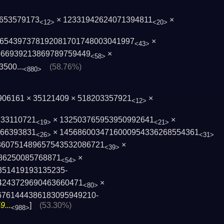
3653579173
× 12331942624071394811
×
<12>
<20>
654397378192081701748003041­997
×
<43>
66­939213869789759449
×
<58>
500...
(58.76%)
<880>
 2906161 × 35121409 × 518203357921
×
<12>
133110721
× 132503765953950992641
×
<19>
<21>
066393831
× 1456860034716000954336268554361
<26>
<31>
860751489657543532086721
×
<39>
86250085768871
×
<54>
351419193135235­
4243729690463660471
×
<80>
6761444386183095949210­
...
]
(53.30%)
<988>