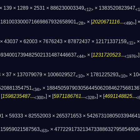
 × 139 × 1289 × 2531 × 886230003349
× 1383520823947
<12>
<1
4181003300071669867932658901
× [
2020671116...
] ×
<28>
<490>
 × 43037 × 62003 × 7676243 × 87872437 × 12171337159
×
<11>
93400173948250213148744­6637
× [
1231720523...
<44>
<1976>
13 × 37 × 137079079 × 1006029527
× 1781225293
× 10
<10>
<10>
520881354751
× 1884505979030564450620846275681367
<34>
[
1598235487...
] × [
5971186761...
] × [
4691148825...
<300>
<328>
<
191 × 59333 × 82552003 × 265371653 × 542673108050339464
615959021587563
× 477229173213473388632795854908
<63>