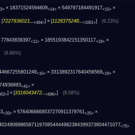
× 18371524594609
× 549797184491917
×
3>
<14>
<15>
 [
7227936021...
] × [
1128375248...
]
(6.23%)
<494>
<1001>
 77843839397
× 1855193842151350117
×
<11>
<19>
]
(6.66%)
44667255801249
× 3313892317640456569
×
<16>
<19>
493689­3
×
<41>
] × [
3316043472...
]
(9.58%)
602>
<686>
13
× 5764066668537270911379761
×
<20>
<25>
4024909986­58711970854444982384399373804471077
<75>