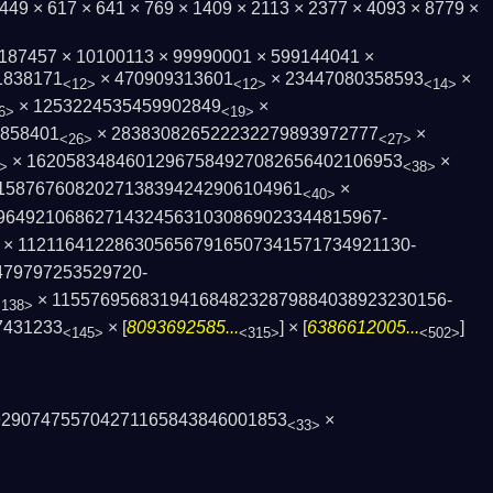
× 449 × 617 × 641 × 769 × 1409 × 2113 × 2377 × 4093 × 8779 ×
6187457 × 10100113 × 99990001 × 599144041 ×
1838171
× 470909313601
× 23447080358593
×
<12>
<12>
<14>
× 1253224535459902849
×
6>
<19>
2858401
× 283830826522232279893972777
×
<26>
<27>
× 16205834846012967584927082656402106953
×
>
<38>
1587676082027138394242906104961
×
<40>
964921068627143245631030869023344815967­
× 1121164122863056567916507341571734921130­
479797253529720­
× 1155769568319416848232879884038923230156­
<138>
7431233
× [
8093692585...
] × [
6386612005...
]
<145>
<315>
<502>
929074755704271165843846001853
×
<33>