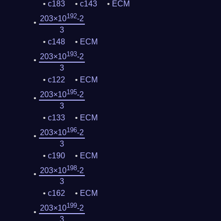
c183
c143
ECM
192
203×10
-2
3
c148
ECM
193
203×10
-2
3
c122
ECM
195
203×10
-2
3
c133
ECM
196
203×10
-2
3
c190
ECM
198
203×10
-2
3
c162
ECM
199
203×10
-2
3