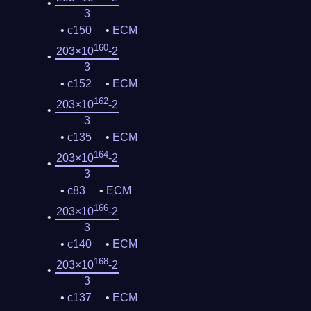
3
c150
ECM
160
203×10
-2
3
c152
ECM
162
203×10
-2
3
c135
ECM
164
203×10
-2
3
c83
ECM
166
203×10
-2
3
c140
ECM
168
203×10
-2
3
c137
ECM