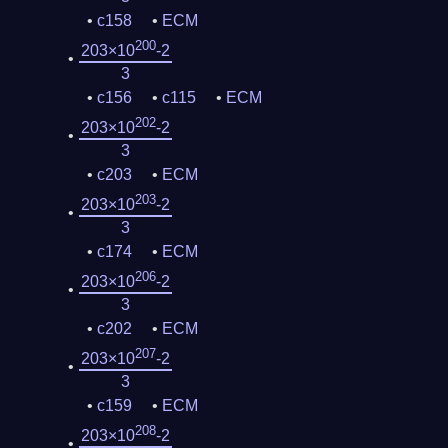
c158
ECM
200
203×10
-2
3
c156
c115
ECM
202
203×10
-2
3
c203
ECM
203
203×10
-2
3
c174
ECM
206
203×10
-2
3
c202
ECM
207
203×10
-2
3
c159
ECM
208
203×10
-2