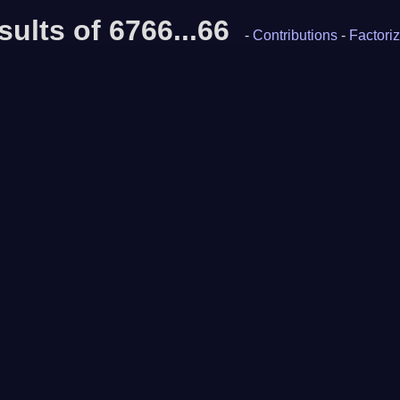
sults of 6766...66
-
Contributions
-
Factoriz