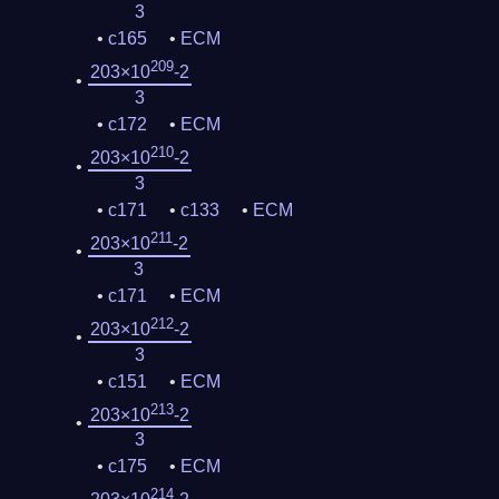
3
c165
ECM
209
203×10
-2
3
c172
ECM
210
203×10
-2
3
c171
c133
ECM
211
203×10
-2
3
c171
ECM
212
203×10
-2
3
c151
ECM
213
203×10
-2
3
c175
ECM
214