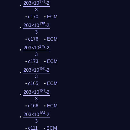
171
203×10
-2
3
c170
ECM
175
203×10
-2
3
c176
ECM
179
203×10
-2
3
c173
ECM
180
203×10
-2
3
c165
ECM
181
203×10
-2
3
c166
ECM
184
203×10
-2
3
c111
ECM