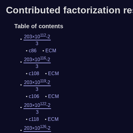
Contributed factorization re
Table of contents
112
203×10
-2
3
c86
ECM
116
203×10
-2
3
c108
ECM
119
203×10
-2
3
c106
ECM
122
203×10
-2
3
c118
ECM
126
203×10
-2