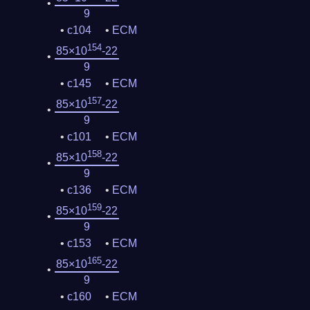
9
c104
ECM
154
85×10
-22
9
c145
ECM
157
85×10
-22
9
c101
ECM
158
85×10
-22
9
c136
ECM
159
85×10
-22
9
c153
ECM
165
85×10
-22
9
c160
ECM