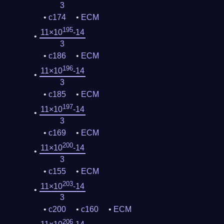
3
c174
ECM
195
11×10
-14
3
c186
ECM
196
11×10
-14
3
c185
ECM
197
11×10
-14
3
c169
ECM
200
11×10
-14
3
c155
ECM
203
11×10
-14
3
c200
c160
ECM
206