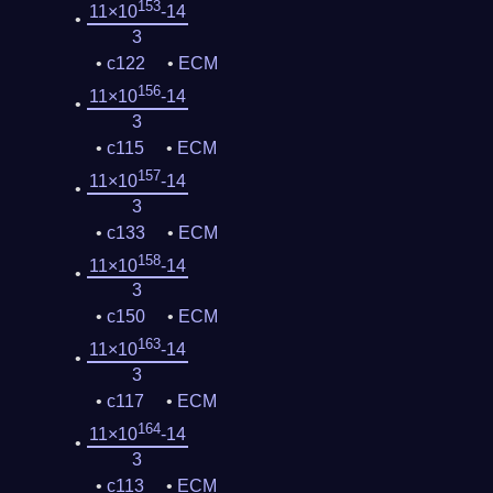
153
11×10
-14
3
c122
ECM
156
11×10
-14
3
c115
ECM
157
11×10
-14
3
c133
ECM
158
11×10
-14
3
c150
ECM
163
11×10
-14
3
c117
ECM
164
11×10
-14
3
c113
ECM