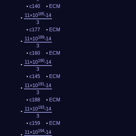
c140
ECM
185
11×10
-14
3
c177
ECM
189
11×10
-14
3
c160
ECM
190
11×10
-14
3
c145
ECM
191
11×10
-14
3
c188
ECM
193
11×10
-14
3
c159
ECM
194
11×10
-14