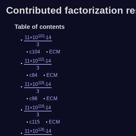
Contributed factorization re
Table of contents
103
11×10
-14
3
c104
ECM
115
11×10
-14
3
c84
ECM
118
11×10
-14
3
c98
ECM
119
11×10
-14
3
c115
ECM
126
11×10
-14