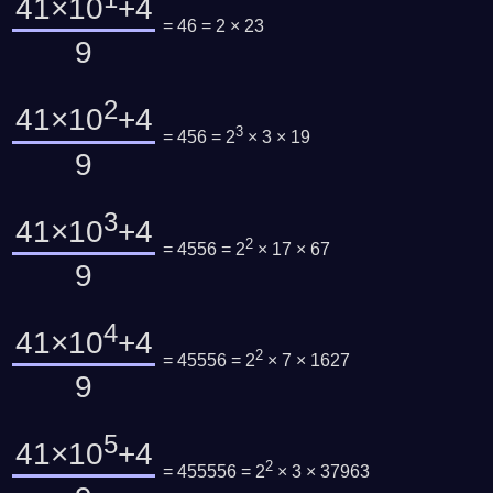
41×10
+4
= 46 = 2 × 23
9
2
41×10
+4
3
= 456 = 2
× 3 × 19
9
3
41×10
+4
2
= 4556 = 2
× 17 × 67
9
4
41×10
+4
2
= 45556 = 2
× 7 × 1627
9
5
41×10
+4
2
= 455556 = 2
× 3 × 37963