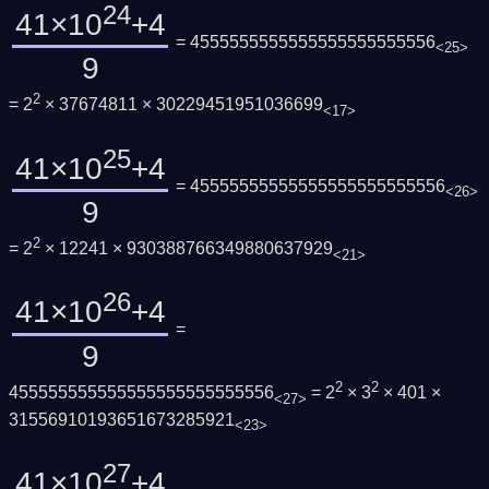
24
41×10
+4
= 4555555555555555555555556
<25>
9
2
= 2
× 37674811 × 30229451951036699
<17>
25
41×10
+4
= 45555555555555555555555556
<26>
9
2
= 2
× 12241 × 930388766349880637929
<21>
26
41×10
+4
=
9
2
2
455555555555555555555555556
= 2
× 3
× 401 ×
<27>
31556910193651673285921
<23>
27
41×10
+4