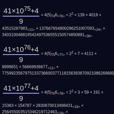
75
41×10
+4
2
= 4
(
5
)
6
= 2
× 139 × 4019 ×
74
<76>
9
43515287983
× 137667654800296251007093
×
<11>
<24>
340310048819542497536555150574850891
<36>
76
41×10
+4
2
= 4
(
5
)
6
= 2
× 7 × 4111 ×
75
<77>
9
8999651 × 56669936677
×
<11>
775992356797513373660037711815639387092108626968
77
41×10
+4
2
= 4
(
5
)
6
= 2
× 3 × 59 × 191 ×
76
<78>
9
15383 × 154787 × 2830870013498431
×
<16>
256455003515346219712463
×
<24>