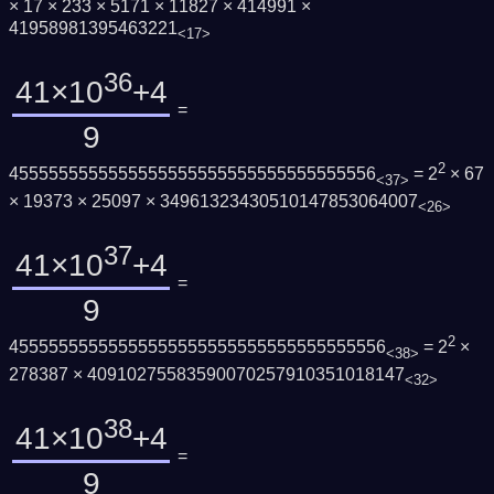
× 17 × 233 × 5171 × 11827 × 414991 ×
41958981395463221
<17>
36
41×10
+4
=
9
2
4555555555555555555555555555555555556
= 2
× 67
<37>
× 19373 × 25097 × 34961323430510147853064007
<26>
37
41×10
+4
=
9
2
45555555555555555555555555555555555556
= 2
×
<38>
278387 × 40910275583590070257910351018147
<32>
38
41×10
+4
=
9