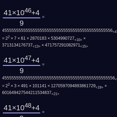
46
41×10
+4
=
9
45555555555555555555555555555555555555555555556
<4
2
= 2
× 7 × 61 × 2870183 × 5304990727
×
<10>
3713134176737
× 471757291082971
<13>
<15>
47
41×10
+4
=
9
455555555555555555555555555555555555555555555556
<
2
= 2
× 3 × 491 × 101141 × 1270597094893861729
×
<19>
601649427544211534837
<21>
48
41×10
+4
=