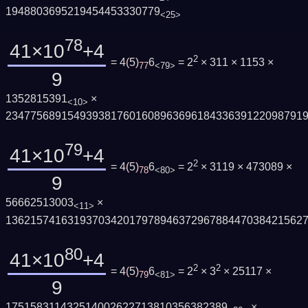
1948803695219454453330779
<25>
78
41×10
+4
2
= 4
(
5
)
6
= 2
× 311 × 1153 ×
77
<79>
9
1352815391
×
<10>
234775689154939381760160896369618433639122098791
79
41×10
+4
2
= 4
(
5
)
6
= 2
× 3119 × 473089 ×
78
<80>
9
56662513003
×
<11>
136215741631937034201797894637296788447038421562
80
41×10
+4
2
2
= 4
(
5
)
6
= 2
× 3
× 25117 ×
79
<81>
9
175158311432514002622713810356382389
×