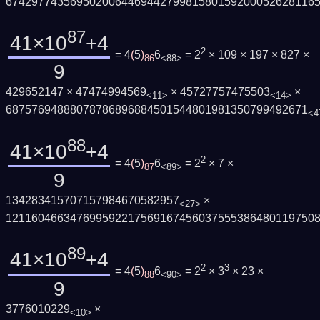
674297743569502006446944279981580159200052628116
87
41×10
+4
2
= 4
(
5
)
6
= 2
× 109 × 197 × 827 ×
86
<88>
9
429652147 × 47474994569
× 45727757475503
×
<11>
<14>
68757694888078786896884501544801981350799492671
<4
88
41×10
+4
2
= 4
(
5
)
6
= 2
× 7 ×
87
<89>
9
134283415707157984670582957
×
<27>
121160466347699592217569167456037555386480119750
89
41×10
+4
2
3
= 4
(
5
)
6
= 2
× 3
× 23 ×
88
<90>
9
3776010229
×
<10>