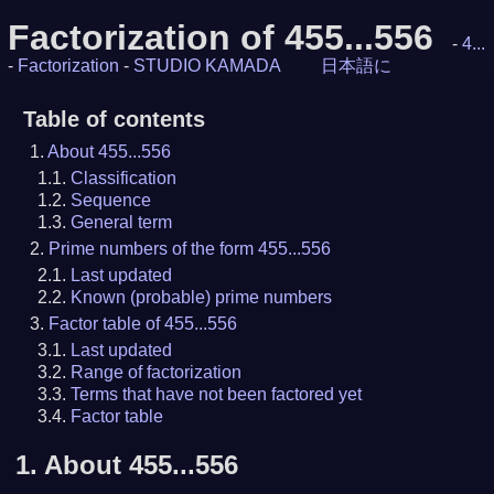
Factorization of 455...556
-
4...
-
Factorization
-
STUDIO KAMADA
日本語に
Table of contents
About 455...556
Classification
Sequence
General term
Prime numbers of the form 455...556
Last updated
Known (probable) prime numbers
Factor table of 455...556
Last updated
Range of factorization
Terms that have not been factored yet
Factor table
1.
About 455...556