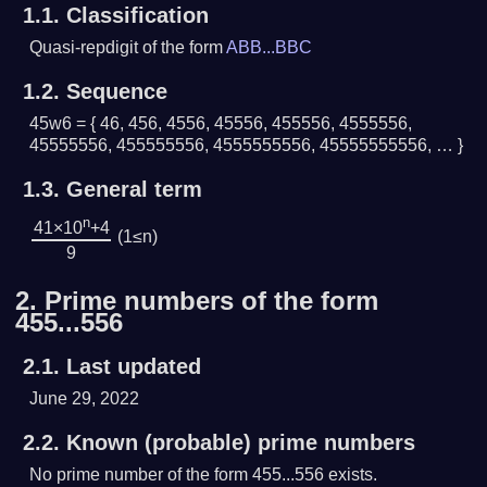
1.1.
Classification
Quasi-repdigit of the form
ABB...BBC
1.2.
Sequence
45w6 = { 46, 456, 4556, 45556, 455556, 4555556,
45555556, 455555556, 4555555556, 45555555556, … }
1.3.
General term
n
41×10
+4
(1≤n)
9
2.
Prime numbers of the form
455...556
2.1.
Last updated
June 29, 2022
2.2.
Known (probable) prime numbers
No prime number of the form 455...556 exists.