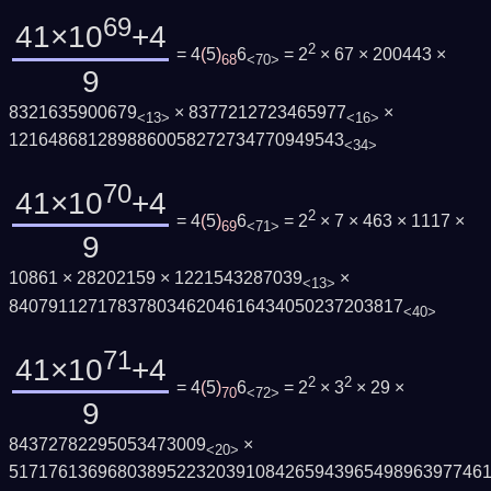
69
41×10
+4
2
= 4
(
5
)
6
= 2
× 67 × 200443 ×
68
<70>
9
8321635900679
× 8377212723465977
×
<13>
<16>
1216486812898860058272734770949543
<34>
70
41×10
+4
2
= 4
(
5
)
6
= 2
× 7 × 463 × 1117 ×
69
<71>
9
10861 × 28202159 × 1221543287039
×
<13>
8407911271783780346204616434050237203817
<40>
71
41×10
+4
2
2
= 4
(
5
)
6
= 2
× 3
× 29 ×
70
<72>
9
84372782295053473009
×
<20>
517176136968038952232039108426594396549896397746