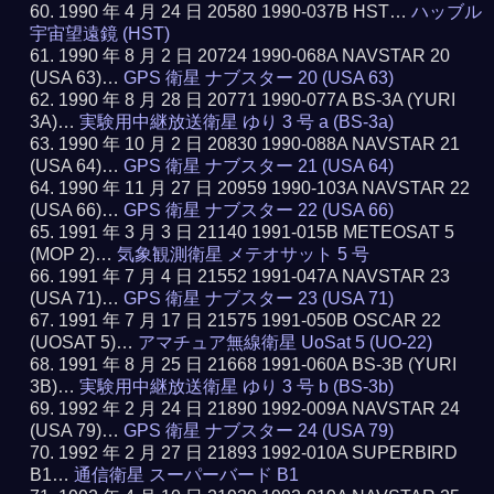
1990 年 4 月 24 日 20580 1990-037B HST…
ハッブル
宇宙望遠鏡 (HST)
1990 年 8 月 2 日 20724 1990-068A NAVSTAR 20
(USA 63)…
GPS 衛星 ナブスター 20 (USA 63)
1990 年 8 月 28 日 20771 1990-077A BS-3A (YURI
3A)…
実験用中継放送衛星 ゆり 3 号 a (BS-3a)
1990 年 10 月 2 日 20830 1990-088A NAVSTAR 21
(USA 64)…
GPS 衛星 ナブスター 21 (USA 64)
1990 年 11 月 27 日 20959 1990-103A NAVSTAR 22
(USA 66)…
GPS 衛星 ナブスター 22 (USA 66)
1991 年 3 月 3 日 21140 1991-015B METEOSAT 5
(MOP 2)…
気象観測衛星 メテオサット 5 号
1991 年 7 月 4 日 21552 1991-047A NAVSTAR 23
(USA 71)…
GPS 衛星 ナブスター 23 (USA 71)
1991 年 7 月 17 日 21575 1991-050B OSCAR 22
(UOSAT 5)…
アマチュア無線衛星 UoSat 5 (UO-22)
1991 年 8 月 25 日 21668 1991-060A BS-3B (YURI
3B)…
実験用中継放送衛星 ゆり 3 号 b (BS-3b)
1992 年 2 月 24 日 21890 1992-009A NAVSTAR 24
(USA 79)…
GPS 衛星 ナブスター 24 (USA 79)
1992 年 2 月 27 日 21893 1992-010A SUPERBIRD
B1…
通信衛星 スーパーバード B1