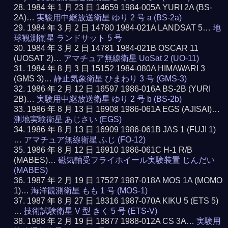
1984 年 1 月 23 日 14659 1984-005A YURI 2A (BS-
2A)…
実験用中継放送衛星 ゆり 2 号 a (BS-2a)
1984 年 3 月 2 日 14780 1984-021A LANDSAT 5…
地
球観測衛星 ランドサット 5 号
1984 年 3 月 2 日 14781 1984-021B OSCAR 11
(UOSAT 2)…
アマチュア無線衛星 UoSat 2 (UO-11)
1984 年 8 月 3 日 15152 1984-080A HIMAWARI 3
(GMS 3)…
静止気象衛星 ひまわり 3 号 (GMS-3)
1986 年 2 月 12 日 16597 1986-016A BS-2B (YURI
2B)…
実験用中継放送衛星 ゆり 2 号 b (BS-2b)
1986 年 8 月 13 日 16908 1986-061A EGS (AJISAI)…
測地実験衛星 あじさい (EGS)
1986 年 8 月 13 日 16909 1986-061B JAS 1 (FUJI 1)
…
アマチュア無線衛星 ふじ (FO-12)
1986 年 8 月 12 日 16910 1986-061C H-1 R/B
(MABES)…
磁気軸受フライホイール実験装置 じんだい
(MABES)
1987 年 2 月 19 日 17527 1987-018A MOS 1A (MOMO
1)…
海洋観測衛星 もも 1 号 (MOS-1)
1987 年 8 月 27 日 18316 1987-070A KIKU 5 (ETS 5)
…
技術試験衛星 V 型 きく 5 号 (ETS-V)
1988 年 2 月 19 日 18877 1988-012A CS 3A…
実験用