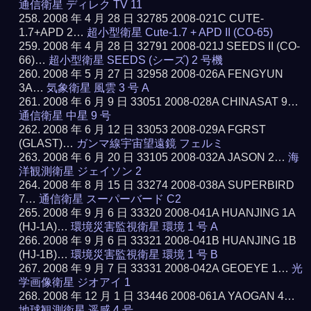
通信衛星 ディレク TV 11
2008 年 4 月 28 日 32785 2008-021C CUTE-
1.7+APD 2…
超小型衛星 Cute-1.7 + APD II (CO-65)
2008 年 4 月 28 日 32791 2008-021J SEEDS II (CO-
66)…
超小型衛星 SEEDS (シーズ) 2 号機
2008 年 5 月 27 日 32958 2008-026A FENGYUN
3A…
気象衛星 風雲 3 号 A
2008 年 6 月 9 日 33051 2008-028A CHINASAT 9…
通信衛星 中星 9 号
2008 年 6 月 12 日 33053 2008-029A FGRST
(GLAST)…
ガンマ線宇宙望遠鏡 フェルミ
2008 年 6 月 20 日 33105 2008-032A JASON 2…
海
洋観測衛星 ジェイソン 2
2008 年 8 月 15 日 33274 2008-038A SUPERBIRD
7…
通信衛星 スーパーバード C2
2008 年 9 月 6 日 33320 2008-041A HUANJING 1A
(HJ-1A)…
環境災害監視衛星 環境 1 号 A
2008 年 9 月 6 日 33321 2008-041B HUANJING 1B
(HJ-1B)…
環境災害監視衛星 環境 1 号 B
2008 年 9 月 7 日 33331 2008-042A GEOEYE 1…
光
学画像衛星 ジオアイ 1
2008 年 12 月 1 日 33446 2008-061A YAOGAN 4…
地球観測衛星 遥感 4 号