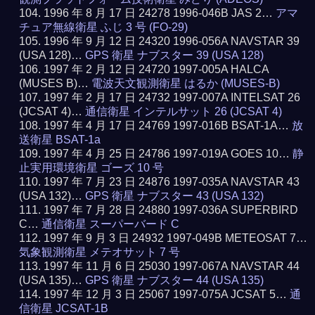
1996 年 8 月 17 日 24278 1996-046B JAS 2…
アマ
チュア無線衛星 ふじ 3 号 (FO-29)
1996 年 9 月 12 日 24320 1996-056A NAVSTAR 39
(USA 128)…
GPS 衛星 ナブスター 39 (USA 128)
1997 年 2 月 12 日 24720 1997-005A HALCA
(MUSES B)…
電波天文観測衛星 はるか (MUSES-B)
1997 年 2 月 17 日 24732 1997-007A INTELSAT 26
(JCSAT 4)…
通信衛星 インテルサット 26 (JCSAT 4)
1997 年 4 月 17 日 24769 1997-016B BSAT-1A…
放
送衛星 BSAT-1a
1997 年 4 月 25 日 24786 1997-019A GOES 10…
静
止実用環境衛星 ゴーズ 10 号
1997 年 7 月 23 日 24876 1997-035A NAVSTAR 43
(USA 132)…
GPS 衛星 ナブスター 43 (USA 132)
1997 年 7 月 28 日 24880 1997-036A SUPERBIRD
C…
通信衛星 スーパーバード C
1997 年 9 月 3 日 24932 1997-049B METEOSAT 7…
気象観測衛星 メテオサット 7 号
1997 年 11 月 6 日 25030 1997-067A NAVSTAR 44
(USA 135)…
GPS 衛星 ナブスター 44 (USA 135)
1997 年 12 月 3 日 25067 1997-075A JCSAT 5…
通
信衛星 JCSAT-1B