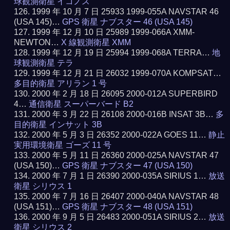
球観測衛星 イコノス
1999 年 10 月 7 日 25933 1999-055A NAVSTAR 46
(USA 145)…
GPS 衛星 ナブスター 46 (USA 145)
1999 年 12 月 10 日 25989 1999-066A XMM-
NEWTON…
X 線観測衛星 XMM
1999 年 12 月 19 日 25994 1999-068A TERRA…
地
球観測衛星 テラ
1999 年 12 月 21 日 26032 1999-070A KOMPSAT…
多目的衛星 アリラン 1 号
2000 年 2 月 18 日 26095 2000-012A SUPERBIRD
4…
通信衛星 スーパーバード B2
2000 年 3 月 22 日 26108 2000-016B INSAT 3B…
多
目的衛星 インサット 3B
2000 年 5 月 3 日 26352 2000-022A GOES 11…
静止
実用環境衛星 ゴーズ 11 号
2000 年 5 月 11 日 26360 2000-025A NAVSTAR 47
(USA 150)…
GPS 衛星 ナブスター 47 (USA 150)
2000 年 7 月 1 日 26390 2000-035A SIRIUS 1…
放送
衛星 シリウス 1
2000 年 7 月 16 日 26407 2000-040A NAVSTAR 48
(USA 151)…
GPS 衛星 ナブスター 48 (USA 151)
2000 年 9 月 5 日 26483 2000-051A SIRIUS 2…
放送
衛星 シリウス 2