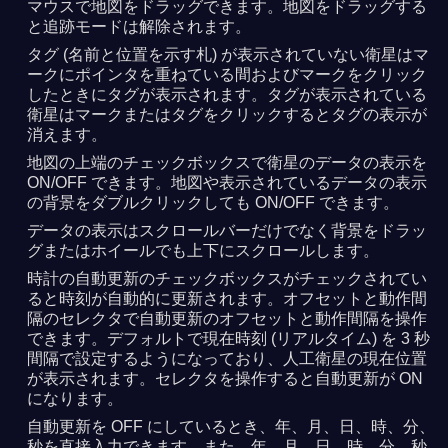
マウスで地図をドラッグできます。地図をドラッグする
と追跡モードは解除されます。
タグ (名前と位置を示す札) が表示されていない衛星はマ
ークにポインタを重ねている間およびマークをクリック
したときにタグが表示されます。タグが表示されている
衛星はマークまたはタグをクリックするとタグの表示が
消えます。
地図の上端のチェックボックスで衛星のデータの表示を
ON/OFF できます。地図や表示されているデータの表示
の背景をダブルクリックしても ON/OFF できます。
データの表示はスクロールバーだけでなく背景をドラッ
グまたはホイールでも上下にスクロールします。
時計の自動更新のチェックボックスがチェックされてい
ると時刻が自動的に更新されます。オフセットと動作間
隔のセレクタで自動更新のオフセットと動作間隔を操作
できます。デフォルトで現在時刻 (リアルタイム) を 3 秒
間隔で設定するようになっており、人工衛星の現在位置
が表示されます。セレクタを操作すると自動更新が ON
になります。
自動更新を OFF にしているとき、年、月、日、時、分、
秒を直接入力できます。また、年、月、日、時、分、秒