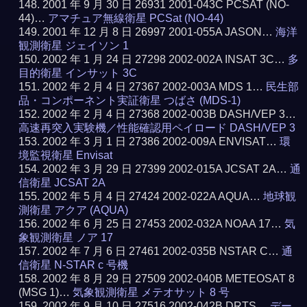
2001 年 9 月 30 日 26931 2001-043C PCSAT (NO-
44)…
アマチュア無線衛星 PCSat (NO-44)
2001 年 12 月 8 日 26997 2001-055A JASON…
海洋
観測衛星 ジェイソン 1
2002 年 1 月 24 日 27298 2002-002A INSAT 3C…
多
目的衛星 インサット 3C
2002 年 2 月 4 日 27367 2002-003A MDS 1…
民生部
品・コンポーネント実証衛星 つばさ (MDS-1)
2002 年 2 月 4 日 27368 2002-003B DASH/VEP 3…
高速再突入実験機／性能確認用ペイロード DASH/VEP 3
2002 年 3 月 1 日 27386 2002-009A ENVISAT…
環
境監視衛星 Envisat
2002 年 3 月 29 日 27399 2002-015A JCSAT 2A…
通
信衛星 JCSAT 2A
2002 年 5 月 4 日 27424 2002-022A AQUA…
地球観
測衛星 アクア (AQUA)
2002 年 6 月 25 日 27453 2002-032A NOAA 17…
気
象観測衛星 ノア 17
2002 年 7 月 6 日 27461 2002-035B NSTAR C…
通
信衛星 N-STAR c 号機
2002 年 8 月 29 日 27509 2002-040B METEOSAT 8
(MSG 1)…
気象観測衛星 メテオサット 8 号
2002 年 9 月 10 日 27516 2002-042B DRTS…
デー