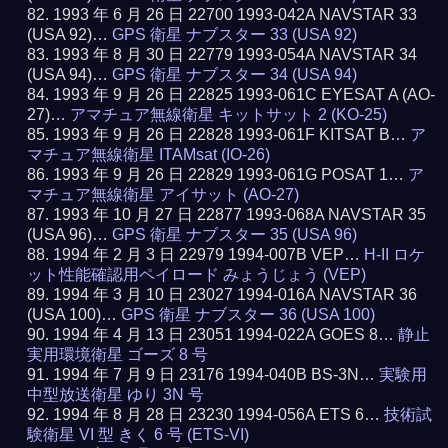
1993 年 6 月 26 日 22700 1993-042A NAVSTAR 33
(USA 92)…
GPS 衛星 ナブスター 33 (USA 92)
1993 年 8 月 30 日 22779 1993-054A NAVSTAR 34
(USA 94)…
GPS 衛星 ナブスター 34 (USA 94)
1993 年 9 月 26 日 22825 1993-061C EYESAT A (AO-
27)…
アマチュア無線衛星 キットサット 2 (KO-25)
1993 年 9 月 26 日 22828 1993-061F KITSAT B…
ア
マチュア無線衛星 ITAMsat (IO-26)
1993 年 9 月 26 日 22829 1993-061G POSAT 1…
ア
マチュア無線衛星 アイサット (AO-27)
1993 年 10 月 27 日 22877 1993-068A NAVSTAR 35
(USA 96)…
GPS 衛星 ナブスター 35 (USA 96)
1994 年 2 月 3 日 22979 1994-007B VEP…
H-II ロケ
ット性能確認用ペイロード みょうじょう (VEP)
1994 年 3 月 10 日 23027 1994-016A NAVSTAR 36
(USA 100)…
GPS 衛星 ナブスター 36 (USA 100)
1994 年 4 月 13 日 23051 1994-022A GOES 8…
静止
実用環境衛星 ゴーズ 8 号
1994 年 7 月 9 日 23176 1994-040B BS-3N…
実験用
中型放送衛星 ゆり 3N 号
1994 年 8 月 28 日 23230 1994-056A ETS 6…
技術試
験衛星 VI 型 きく 6 号 (ETS-VI)