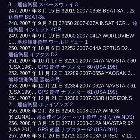
3…
通信衛星 スペースウェイ 3
2007 年 8 月 15 日 32019 2007-036B BSAT-3A…
放
送衛星 BSAT-3a
2007 年 9 月 2 日 32050 2007-037A INSAT 4CR…
通
信衛星 インサット 4CR
2007 年 9 月 19 日 32060 2007-041A WORLDVIEW
1…
地球観測衛星 ワールドビュー 1
2007 年 10 月 6 日 32252 2007-044A OPTUS D2…
通信衛星 オプタス D2
2007 年 10 月 17 日 32260 2007-047A NAVSTAR 60
(USA 196)…
GPS 衛星 ナブスター 60 (USA 196)
2007 年 11 月 12 日 32289 2007-055A YAOGAN 3…
地球観測衛星 遥感 3 号
2007 年 12 月 21 日 32384 2007-062A NAVSTAR 61
(USA 199)…
GPS 衛星 ナブスター 61 (USA 199)
2007 年 12 月 21 日 32388 2007-063B HORIZONS
2…
通信衛星 ホライゾンズ 2
2008 年 2 月 23 日 32500 2008-007A WINDS
(KIZUNA)…
超高速インターネット衛星 きずな (WINDS)
2008 年 3 月 15 日 32711 2008-012A NAVSTAR 62
(USA 201)…
GPS 衛星 ナブスター 62 (USA 201)
2008 年 3 月 20 日 32729 2008-013A DIRECTV 11…