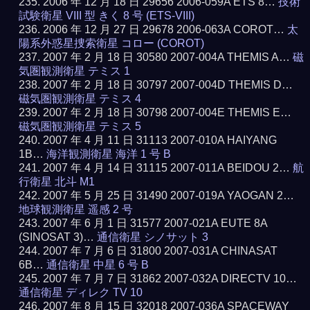
2006 年 12 月 18 日 29656 2006-059A ETS 8…
技術
試験衛星 VIII 型 きく 8 号 (ETS-VIII)
2006 年 12 月 27 日 29678 2006-063A COROT…
太
陽系外惑星捜索衛星 コロー (COROT)
2007 年 2 月 18 日 30580 2007-004A THEMIS A…
磁
気圏観測衛星 テミス 1
2007 年 2 月 18 日 30797 2007-004D THEMIS D…
磁気圏観測衛星 テミス 4
2007 年 2 月 18 日 30798 2007-004E THEMIS E…
磁気圏観測衛星 テミス 5
2007 年 4 月 11 日 31113 2007-010A HAIYANG
1B…
海洋観測衛星 海洋 1 号 B
2007 年 4 月 14 日 31115 2007-011A BEIDOU 2…
航
行衛星 北斗 M1
2007 年 5 月 25 日 31490 2007-019A YAOGAN 2…
地球観測衛星 遥感 2 号
2007 年 6 月 1 日 31577 2007-021A EUTE 8A
(SINOSAT 3)…
通信衛星 シノサット 3
2007 年 7 月 6 日 31800 2007-031A CHINASAT
6B…
通信衛星 中星 6 号 B
2007 年 7 月 7 日 31862 2007-032A DIRECTV 10…
通信衛星 ディレク TV 10
2007 年 8 月 15 日 32018 2007-036A SPACEWAY