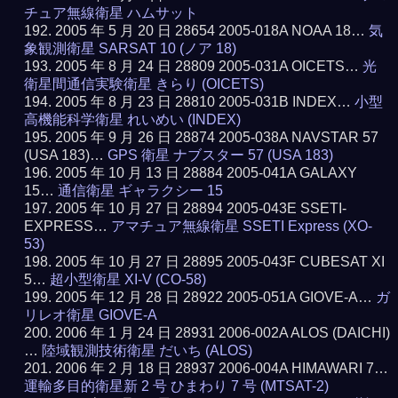
チュア無線衛星 ハムサット
2005 年 5 月 20 日 28654 2005-018A NOAA 18…
気
象観測衛星 SARSAT 10 (ノア 18)
2005 年 8 月 24 日 28809 2005-031A OICETS…
光
衛星間通信実験衛星 きらり (OICETS)
2005 年 8 月 23 日 28810 2005-031B INDEX…
小型
高機能科学衛星 れいめい (INDEX)
2005 年 9 月 26 日 28874 2005-038A NAVSTAR 57
(USA 183)…
GPS 衛星 ナブスター 57 (USA 183)
2005 年 10 月 13 日 28884 2005-041A GALAXY
15…
通信衛星 ギャラクシー 15
2005 年 10 月 27 日 28894 2005-043E SSETI-
EXPRESS…
アマチュア無線衛星 SSETI Express (XO-
53)
2005 年 10 月 27 日 28895 2005-043F CUBESAT XI
5…
超小型衛星 XI-V (CO-58)
2005 年 12 月 28 日 28922 2005-051A GIOVE-A…
ガ
リレオ衛星 GIOVE-A
2006 年 1 月 24 日 28931 2006-002A ALOS (DAICHI)
…
陸域観測技術衛星 だいち (ALOS)
2006 年 2 月 18 日 28937 2006-004A HIMAWARI 7…
運輸多目的衛星新 2 号 ひまわり 7 号 (MTSAT-2)