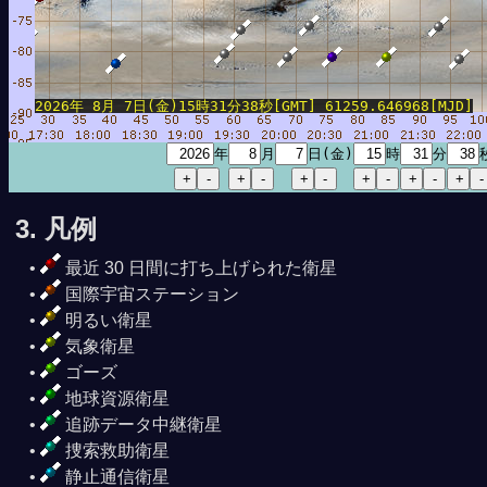
2026年 8月 7日(金)15時31分38秒[GMT] 61259.646968[MJD]
年
月
日(金)
時
分
3. 凡例
最近 30 日間に打ち上げられた衛星
国際宇宙ステーション
明るい衛星
気象衛星
ゴーズ
地球資源衛星
追跡データ中継衛星
捜索救助衛星
静止通信衛星