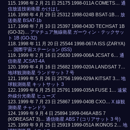
1998 年 2 月 21 日 25175 1998-011A COMETS…
通
信放送技術衛星 かけはし
1998 年 4 月 29 日 25312 1998-024B BSAT-1B…
放
送衛星 BSAT-1b
1998 年 7 月 10 日 25397 1998-043D TECHSAT 1B
(GO-32)…
アマチュア無線衛星 ガーウィン・テックサッ
ト 1B (GO-32)
1998 年 11 月 20 日 25544 1998-067A ISS (ZARYA)
…
国際宇宙ステーション (ISS)
1999 年 2 月 16 日 25630 1999-006A JCSAT 6…
通
信衛星 JCSAT-4A
1999 年 4 月 16 日 25682 1999-020A LANDSAT 7…
地球観測衛星 ランドサット 7 号
1999 年 5 月 26 日 25756 1999-029A KITSAT 3…
地
球観測衛星 キットサット 3
1999 年 6 月 25 日 25791 1999-035A FUSE 1…
遠紫
外線分光衛星 ヒューズ
1999 年 7 月 23 日 25867 1999-040B CXO…
X 線観
測衛星 チャンドラ
1999 年 9 月 4 日 25894 1999-046A ABS 7
(KOREASAT 3)…
通信衛星 ABS 7 (コリアサット 3 号)
1999 年 9 月 25 日 25919 1999-051A IKONOS 2…
地