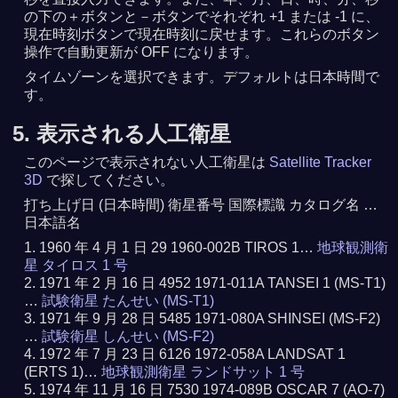
の下の＋ボタンと－ボタンでそれぞれ +1 または -1 に、
現在時刻ボタンで現在時刻に戻せます。これらのボタン
操作で自動更新が OFF になります。
タイムゾーンを選択できます。デフォルトは日本時間で
す。
5. 表示される人工衛星
このページで表示されない人工衛星は
Satellite Tracker
3D
で探してください。
打ち上げ日 (日本時間) 衛星番号 国際標識 カタログ名 …
日本語名
1960 年 4 月 1 日 29 1960-002B TIROS 1…
地球観測衛
星 タイロス 1 号
1971 年 2 月 16 日 4952 1971-011A TANSEI 1 (MS-T1)
…
試験衛星 たんせい (MS-T1)
1971 年 9 月 28 日 5485 1971-080A SHINSEI (MS-F2)
…
試験衛星 しんせい (MS-F2)
1972 年 7 月 23 日 6126 1972-058A LANDSAT 1
(ERTS 1)…
地球観測衛星 ランドサット 1 号
1974 年 11 月 16 日 7530 1974-089B OSCAR 7 (AO-7)