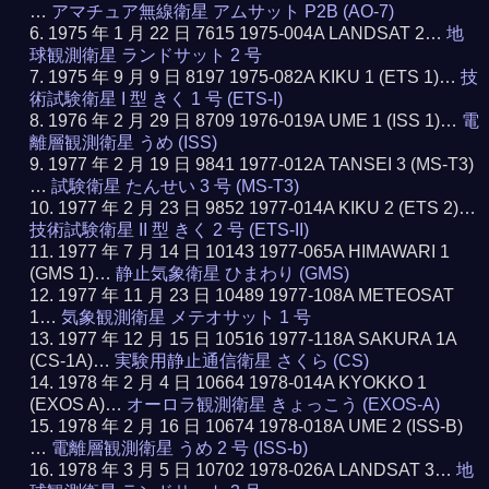
…
アマチュア無線衛星 アムサット P2B (AO-7)
1975 年 1 月 22 日 7615 1975-004A LANDSAT 2…
地
球観測衛星 ランドサット 2 号
1975 年 9 月 9 日 8197 1975-082A KIKU 1 (ETS 1)…
技
術試験衛星 I 型 きく 1 号 (ETS-I)
1976 年 2 月 29 日 8709 1976-019A UME 1 (ISS 1)…
電
離層観測衛星 うめ (ISS)
1977 年 2 月 19 日 9841 1977-012A TANSEI 3 (MS-T3)
…
試験衛星 たんせい 3 号 (MS-T3)
1977 年 2 月 23 日 9852 1977-014A KIKU 2 (ETS 2)…
技術試験衛星 II 型 きく 2 号 (ETS-II)
1977 年 7 月 14 日 10143 1977-065A HIMAWARI 1
(GMS 1)…
静止気象衛星 ひまわり (GMS)
1977 年 11 月 23 日 10489 1977-108A METEOSAT
1…
気象観測衛星 メテオサット 1 号
1977 年 12 月 15 日 10516 1977-118A SAKURA 1A
(CS-1A)…
実験用静止通信衛星 さくら (CS)
1978 年 2 月 4 日 10664 1978-014A KYOKKO 1
(EXOS A)…
オーロラ観測衛星 きょっこう (EXOS-A)
1978 年 2 月 16 日 10674 1978-018A UME 2 (ISS-B)
…
電離層観測衛星 うめ 2 号 (ISS-b)
1978 年 3 月 5 日 10702 1978-026A LANDSAT 3…
地