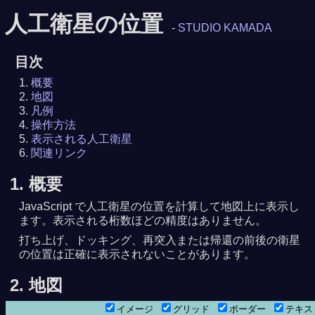
人工衛星の位置
-
STUDIO KAMADA
目次
概要
地図
凡例
操作方法
表示される人工衛星
関連リンク
1. 概要
JavaScript で人工衛星の位置を計算して地図上に表示し
ます。表示される桁数ほどの精度はありません。
打ち上げ、ドッキング、再突入または帰還の前後の衛星
の位置は正確に表示されないことがあります。
2. 地図
8月 8日 0時08分18秒
1分14秒
イメージ
グリッド
ボーダー
テキ