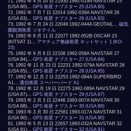
1992 年 4 月 10 日 21930 1992-019A NAVSTAR 25
(USA 80)…
GPS 衛星 ナブスター 25 (USA 80)
1992 年 7 月 7 日 22014 1992-039A NAVSTAR 26
(USA 83)…
GPS 衛星 ナブスター 26 (USA 83)
1992 年 7 月 24 日 22049 1992-044A GEOTAIL…
磁気
圏観測衛星 ジオテイル
1992 年 8 月 11 日 22077 1992-052B OSCAR 23
(KITSAT 1)…
アマチュア無線衛星 キットサット 1 (KO-
23)
1992 年 9 月 9 日 22108 1992-058A NAVSTAR 27
(USA 84)…
GPS 衛星 ナブスター 27 (USA 84)
1992 年 11 月 23 日 22231 1992-079A NAVSTAR 28
(USA 85)…
GPS 衛星 ナブスター 28 (USA 85)
1992 年 12 月 2 日 22253 1992-084A SUPERBIRD
A1…
通信衛星 スーパーバード A1
1992 年 12 月 19 日 22275 1992-089A NAVSTAR 29
(USA 87)…
GPS 衛星 ナブスター 29 (USA 87)
1993 年 2 月 3 日 22446 1993-007A NAVSTAR 30
(USA 88)…
GPS 衛星 ナブスター 30 (USA 88)
1993 年 3 月 30 日 22581 1993-017A NAVSTAR 31
(USA 90)…
GPS 衛星 ナブスター 31 (USA 90)
1993 年 5 月 13 日 22657 1993-032A NAVSTAR 32
(USA 91)…
GPS 衛星 ナブスター 32 (USA 91)