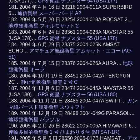
(USA 177)…
GPS 衛星 ナブスター 54 (USA 177)
2004 年 4 月 16 日 28218 2004-011A SUPERBIRD
6…
通信衛星 スーパーバード A2
2004 年 5 月 20 日 28254 2004-018A ROCSAT 2…
地球観測衛星 フォルモサット 2
2004 年 6 月 24 日 28361 2004-023A NAVSTAR 55
(USA 178)…
GPS 衛星 ナブスター 55 (USA 178)
2004 年 6 月 29 日 28375 2004-025K AMSAT
ECHO…
アマチュア無線衛星 アムサット・エコー (AO-
51)
2004 年 7 月 15 日 28376 2004-026A AURA…
地球
観測衛星 オーラ
2004 年 10 月 19 日 28451 2004-042A FENGYUN
2C…
静止気象衛星 風雲 2 号 C
2004 年 11 月 6 日 28474 2004-045A NAVSTAR 56
(USA 180)…
GPS 衛星 ナブスター 56 (USA 180)
2004 年 11 月 21 日 28485 2004-047A SWIFT…
ガン
マ線バースト観測衛星 スウィフト
2004 年 12 月 19 日 28498 2004-049G PARASOL…
地球観測衛星 パラソル
2005 年 2 月 26 日 28622 2005-006A HIMAWARI 6…
運輸多目的衛星新 1 号 ひまわり 6 号 (MTSAT-1R)
2005 年 5 月 5 日 28650 2005-017B HAMSAT…
アマ