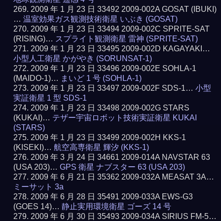
2009 年 1 月 23 日 33492 2009-002A GOSAT (IBUKI)
…
温室効果ガス観測技術衛星 いぶき (GOSAT)
2009 年 1 月 23 日 33494 2009-002C SPRITE-SAT
(RISING)…
スプライト観測衛星 雷神 (SPRITE-SAT)
2009 年 1 月 23 日 33495 2009-002D KAGAYAKI…
小型人工衛星 かがやき (SORUNSAT-1)
2009 年 1 月 23 日 33496 2009-002E SOHLA-1
(MAIDO-1)…
まいど 1 号 (SOHLA-1)
2009 年 1 月 23 日 33497 2009-002F SDS-1…
小型
実証衛星 1 型 SDS-1
2009 年 1 月 23 日 33498 2009-002G STARS
(KUKAI)…
テザー宇宙ロボット技術実証衛星 KUKAI
(STARS)
2009 年 1 月 23 日 33499 2009-002H KKS-1
(KISEKI)…
航空高専衛星 輝汐 (KKS-1)
2009 年 3 月 24 日 34661 2009-014A NAVSTAR 63
(USA 203)…
GPS 衛星 ナブスター 63 (USA 203)
2009 年 6 月 21 日 35362 2009-032A MEASAT 3A…
ミーサット 3a
2009 年 6 月 28 日 35491 2009-033A EWS-G3
(GOES 14)…
静止実用環境衛星 ゴーズ 14 号
2009 年 6 月 30 日 35493 2009-034A SIRIUS FM-5…