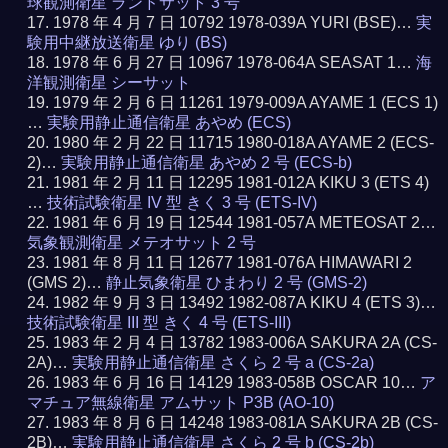
球観測衛星 ランドサット 3 号
1978 年 4 月 7 日 10792 1978-039A YURI (BSE)…
実
験用中継放送衛星 ゆり (BS)
1978 年 6 月 27 日 10967 1978-064A SEASAT 1…
海
洋観測衛星 シーサット
1979 年 2 月 6 日 11261 1979-009A AYAME 1 (ECS 1)
…
実験用静止通信衛星 あやめ (ECS)
1980 年 2 月 22 日 11715 1980-018A AYAME 2 (ECS-
2)…
実験用静止通信衛星 あやめ 2 号 (ECS-b)
1981 年 2 月 11 日 12295 1981-012A KIKU 3 (ETS 4)
…
技術試験衛星 IV 型 きく 3 号 (ETS-IV)
1981 年 6 月 19 日 12544 1981-057A METEOSAT 2…
気象観測衛星 メテオサット 2 号
1981 年 8 月 11 日 12677 1981-076A HIMAWARI 2
(GMS 2)…
静止気象衛星 ひまわり 2 号 (GMS-2)
1982 年 9 月 3 日 13492 1982-087A KIKU 4 (ETS 3)…
技術試験衛星 III 型 きく 4 号 (ETS-III)
1983 年 2 月 4 日 13782 1983-006A SAKURA 2A (CS-
2A)…
実験用静止通信衛星 さくら 2 号 a (CS-2a)
1983 年 6 月 16 日 14129 1983-058B OSCAR 10…
ア
マチュア無線衛星 アムサット P3B (AO-10)
1983 年 8 月 6 日 14248 1983-081A SAKURA 2B (CS-
2B)…
実験用静止通信衛星 さくら 2 号 b (CS-2b)