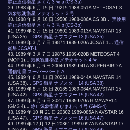
静止通信衛星 さくら 3 号 a (CS-3a)
1988 年 6 月 15 日 19215 1988-051A METEOSAT 3…
気象観測衛星 メテオサット 3 号
1988 年 9 月 16 日 19508 1988-086A CS 3B…
実験用
静止通信衛星 さくら 3 号 b (CS-3b)
1989 年 2 月 15 日 19802 1989-013A NAVSTAR 13
(USA 35)…
GPS 衛星 ナブスター 13 (USA 35)
1989 年 3 月 7 日 19874 1989-020A JCSAT 1…
通信
衛星 JCSAT-1
1989 年 3 月 7 日 19876 1989-020B METEOSAT 4
(MOP 1)…
気象観測衛星 メテオサット 4 号
1989 年 6 月 6 日 20040 1989-041A SUPERBIRD A…
通信衛星 スーパーバード A
1989 年 6 月 11 日 20061 1989-044A NAVSTAR 14
(USA 38)…
GPS 衛星 ナブスター 14 (USA 38)
1989 年 8 月 18 日 20185 1989-064A NAVSTAR 15
(USA 42)…
GPS 衛星 ナブスター 15 (USA 42)
1989 年 9 月 6 日 20217 1989-070A HIMAWARI 4
(GMS 4)…
静止気象衛星 ひまわり 4 号 (GMS-4)
1989 年 10 月 21 日 20302 1989-085A NAVSTAR 16
(USA 47)…
GPS 衛星 ナブスター 16 (USA 47)
1989 年 12 月 12 日 20361 1989-097A NAVSTAR 17
(USA 49)…
GPS 衛星 ナブスター 17 (USA 49)