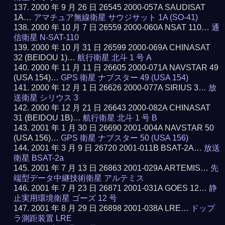
2000 年 9 月 26 日 26545 2000-057A SAUDISAT
1A…
アマチュア無線衛星 サウジサット 1A (SO-41)
2000 年 10 月 7 日 26559 2000-060A NSAT 110…
通
信衛星 N-SAT-110
2000 年 10 月 31 日 26599 2000-069A CHINASAT
32 (BEIDOU 1)…
航行衛星 北斗 1 号 A
2000 年 11 月 11 日 26605 2000-071A NAVSTAR 49
(USA 154)…
GPS 衛星 ナブスター 49 (USA 154)
2000 年 12 月 1 日 26626 2000-077A SIRIUS 3…
放
送衛星 シリウス 3
2000 年 12 月 21 日 26643 2000-082A CHINASAT
31 (BEIDOU 1B)…
航行衛星 北斗 1 号 B
2001 年 1 月 30 日 26690 2001-004A NAVSTAR 50
(USA 156)…
GPS 衛星 ナブスター 50 (USA 156)
2001 年 3 月 9 日 26720 2001-011B BSAT-2A…
放送
衛星 BSAT-2a
2001 年 7 月 13 日 26863 2001-029A ARTEMIS…
先
端型データ中継技術衛星 アルテミス
2001 年 7 月 23 日 26871 2001-031A GOES 12…
静
止実用環境衛星 ゴーズ 12 号
2001 年 8 月 29 日 26898 2001-038A LRE…
ドップ
ラ測距装置 LRE