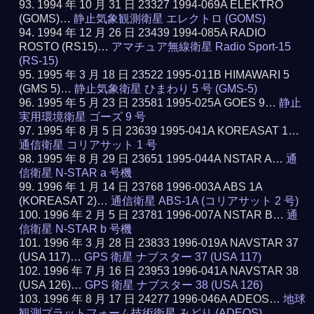
1994 年 10 月 31 日 23327 1994-069A ELEKTRO
(GOMS)…
静止気象観測衛星 エレクトロ (GOMS)
1994 年 12 月 26 日 23439 1994-085A RADIO
ROSTO (RS15)…
アマチュア無線衛星 Radio Sport-15
(RS-15)
1995 年 3 月 18 日 23522 1995-011B HIMAWARI 5
(GMS 5)…
静止気象衛星 ひまわり 5 号 (GMS-5)
1995 年 5 月 23 日 23581 1995-025A GOES 9…
静止
実用環境衛星 ゴーズ 9 号
1995 年 8 月 5 日 23639 1995-041A KOREASAT 1…
通信衛星 コリアサット 1 号
1995 年 8 月 29 日 23651 1995-044A NSTAR A…
通
信衛星 N-STAR a 号機
1996 年 1 月 14 日 23768 1996-003A ABS 1A
(KOREASAT 2)…
通信衛星 ABS-1A (コリアサット 2 号)
1996 年 2 月 5 日 23781 1996-007A NSTAR B…
通
信衛星 N-STAR b 号機
1996 年 3 月 28 日 23833 1996-019A NAVSTAR 37
(USA 117)…
GPS 衛星 ナブスター 37 (USA 117)
1996 年 7 月 16 日 23953 1996-041A NAVSTAR 38
(USA 126)…
GPS 衛星 ナブスター 38 (USA 126)
1996 年 8 月 17 日 24277 1996-046A ADEOS…
地球
観測プラットフォーム技術衛星 みどり (ADEOS)