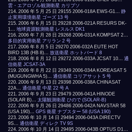
雲・エアロゾル観測衛星 カリプソ
2006 年 5 月 25 日 29155 2006-018A EWS-G1…
静
止実用環境衛星 ゴーズ 13 号
2006 年 6 月 15 日 29228 2006-021A RESURS DK-
1…
地球資源観測衛星 レスルス DK1
2006 年 7 月 28 日 29268 2006-031A KOMPSAT 2…
多目的実用衛星 アリラン 2 号
2006 年 8 月 5 日 29270 2006-032A EUTE HOT
BIRD 13B (HB 8)…
放送衛星 ホットバード 8
2006 年 8 月 12 日 29272 2006-033A JCSAT 10…
通
信衛星 JCSAT-3A
2006 年 8 月 22 日 29349 2006-034A KOREASAT 5
(MUGUNGWHA 5)…
通信衛星 コリアサット 5 号
2006 年 9 月 13 日 29398 2006-038A CHINASAT
22A…
通信衛星 中星 22 号 A
2006 年 9 月 23 日 29479 2006-041A HINODE
(SOLAR B)…
太陽観測衛星 ひので (SOLAR-B)
2006 年 9 月 26 日 29486 2006-042A NAVSTAR 58
(USA 190)…
GPS 衛星 ナブスター 58 (USA 190)
2006 年 10 月 14 日 29494 2006-043A DIRECTV
9S…
通信衛星 ディレク TV 9S
2006 年 10 月 14 日 29495 2006-043B OPTUS D1…