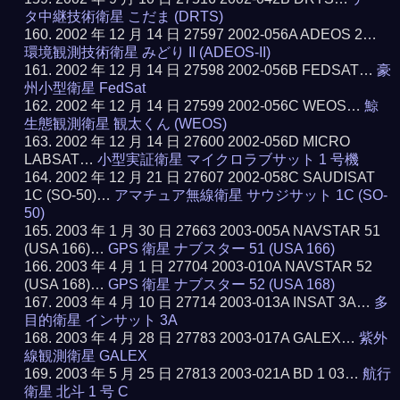
タ中継技術衛星 こだま (DRTS)
2002 年 12 月 14 日 27597 2002-056A ADEOS 2…
環境観測技術衛星 みどり II (ADEOS-II)
2002 年 12 月 14 日 27598 2002-056B FEDSAT…
豪
州小型衛星 FedSat
2002 年 12 月 14 日 27599 2002-056C WEOS…
鯨
生態観測衛星 観太くん (WEOS)
2002 年 12 月 14 日 27600 2002-056D MICRO
LABSAT…
小型実証衛星 マイクロラブサット 1 号機
2002 年 12 月 21 日 27607 2002-058C SAUDISAT
1C (SO-50)…
アマチュア無線衛星 サウジサット 1C (SO-
50)
2003 年 1 月 30 日 27663 2003-005A NAVSTAR 51
(USA 166)…
GPS 衛星 ナブスター 51 (USA 166)
2003 年 4 月 1 日 27704 2003-010A NAVSTAR 52
(USA 168)…
GPS 衛星 ナブスター 52 (USA 168)
2003 年 4 月 10 日 27714 2003-013A INSAT 3A…
多
目的衛星 インサット 3A
2003 年 4 月 28 日 27783 2003-017A GALEX…
紫外
線観測衛星 GALEX
2003 年 5 月 25 日 27813 2003-021A BD 1 03…
航行
衛星 北斗 1 号 C