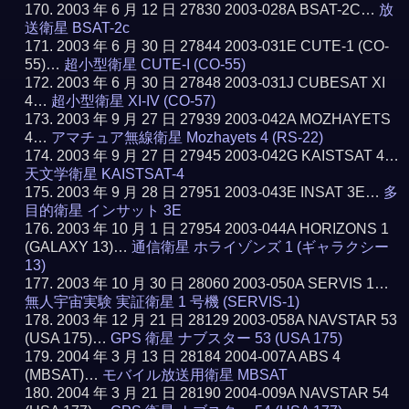
2003 年 6 月 12 日 27830 2003-028A BSAT-2C…
放
送衛星 BSAT-2c
2003 年 6 月 30 日 27844 2003-031E CUTE-1 (CO-
55)…
超小型衛星 CUTE-I (CO-55)
2003 年 6 月 30 日 27848 2003-031J CUBESAT XI
4…
超小型衛星 XI-IV (CO-57)
2003 年 9 月 27 日 27939 2003-042A MOZHAYETS
4…
アマチュア無線衛星 Mozhayets 4 (RS-22)
2003 年 9 月 27 日 27945 2003-042G KAISTSAT 4…
天文学衛星 KAISTSAT-4
2003 年 9 月 28 日 27951 2003-043E INSAT 3E…
多
目的衛星 インサット 3E
2003 年 10 月 1 日 27954 2003-044A HORIZONS 1
(GALAXY 13)…
通信衛星 ホライゾンズ 1 (ギャラクシー
13)
2003 年 10 月 30 日 28060 2003-050A SERVIS 1…
無人宇宙実験 実証衛星 1 号機 (SERVIS-1)
2003 年 12 月 21 日 28129 2003-058A NAVSTAR 53
(USA 175)…
GPS 衛星 ナブスター 53 (USA 175)
2004 年 3 月 13 日 28184 2004-007A ABS 4
(MBSAT)…
モバイル放送用衛星 MBSAT
2004 年 3 月 21 日 28190 2004-009A NAVSTAR 54